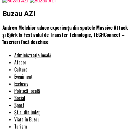
Buzau AZI
Andrew Melchior aduce experiența din spatele Massive Attack
și Björk la Festivalul de Transfer Tehnologic, TECHConnect –
înscrieri încă deschise
Administrație locală
Afaceri
Cultură
Eveniment
Exclusiv
Politică locală
Social
Sport
Știri din județ
Viața în Buzău
Turism