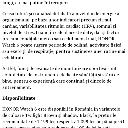
lungi, cu mai puține întreruperi.
Ceasul oferă și o analiză detaliată a nivelului de energie al
organismului, pe baza unor indicatori precum ritmul
cardiac, variabilitatea ritmului cardiac (HRV), somnul și
nivelul de stres. Luând în calcul aceste date, dar și factori
precum condițiile meteo sau ciclul menstrual, HONOR
Watch 6 poate sugera perioade de odihnă, activitate fizică
sau exerciții de respirație, pentru susținerea unei rutine mai
echilibrate.
Astfel, funcțiile avansate de monitorizare sportivă sunt
completate de instrumente dedicate sănătății și stării de
bine, pentru o experiență care continuă și dincolo de
antrenament.
Disponibilitate
HONOR Watch 6 este disponibil în România în variantele
de culoare Twilight Brown și Shadow Black, la prețurile
recomandate de 1.199 lei, respectiv 1.099 lei iar până pe 31
august acesta vine cu o reducere de 100 de lei la toți