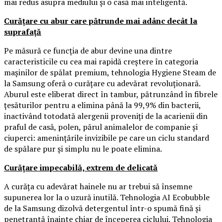
mai redus asupra mediului și o casă mai inteligentă.
Curățare cu abur care pătrunde mai adânc decât la
suprafață
Pe măsură ce funcția de abur devine una dintre
caracteristicile cu cea mai rapidă creștere în categoria
mașinilor de spălat premium, tehnologia Hygiene Steam de
la Samsung oferă o curățare cu adevărat revoluționară.
Aburul este eliberat direct în tambur, pătrunzând în fibrele
țesăturilor pentru a elimina până la 99,9% din bacterii,
inactivând totodată alergenii proveniți de la acarienii din
praful de casă, polen, părul animalelor de companie și
ciuperci: amenințările invizibile pe care un ciclu standard
de spălare pur și simplu nu le poate elimina.
Curățare impecabilă, extrem de delicată
A curăța cu adevărat hainele nu ar trebui să însemne
supunerea lor la o uzură inutilă. Tehnologia AI Ecobubble
de la Samsung dizolvă detergentul într-o spumă fină și
penetrantă înainte chiar de începerea ciclului. Tehnologia