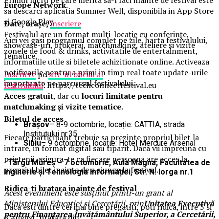
Europe Network
.
sa descarci aplicatia Summer Well, disponibila in App Store
si Google Play.
Date, orașe,
înscriere
Festivalul are un format multi-locație cu conferințe,
Aici vei gasi programul complet pe zile, harta festivalului,
showcase-uri, brokeraj, matchmaking, ateliere și vizite
zonele de food & drinks, activitatile de entertainment,
tematice.
informatiile utile si biletele achizitionate online. Activeaza
notificarile pentru a primi in timp real toate update-urile
Înscriere
pe
site-ul oficial al
importante pe parcursul festivalului.
festivalului
: https://techconnectfestival.eu
Acces gratuit
, dar cu
locuri limitate pentru
matchmaking și vizite tematice.
Biletul de acces
Brașov
– 8-9 octombrie, locație: CATTIA, strada
Institutului nr.35
Fiecare participant trebuie sa prezinte propriul bilet la
Sibiu
– 9 octombrie, locație: Hotel Mercure Arsenal
intrare, in format digital sau tiparit. Daca vii impreuna cu
prietenii, asigura-te ca fiecare persoana are acces la
·
Târgu Mureș
– 7 octombrie, Aula Magna, Facultatea de
propriul bilet inainte de a ajunge la festival.
Inginerie și Tehnologia Informației, Str. N. Iorga nr.1
Ridica-t
i br
at
ara
inainte de festival
Acest eveniment este susținut printr-un grant al
Ministerului Educației și Cercetării, prin
Unitatea Executivă
Daca esti dintre cei mai bine pregatiti, poti ridica, intre 3 si
pentru Finanțarea Învățământului Superior, a Cercetării,
6 August, bratara din: