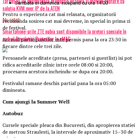
Target3D îşi optimizează producţia virtuală şi motion capture cu
Sambata si duminica: incepand cu ora 14:00
soluția KVM over IP de la ATEN
Pentru o experienta cat mai relaxata, organizatorii
Nu ratati
recomanda sosirea cat mai devreme, in special in prima zi
de festival.
Smartphone-urile ZTE nubia sunt disponibile la prețuri speciale în
cadrul Revoluției Prețurilor la eMAG
Accesul participantilor este permis pana la ora 23:30 in
fiecare dintre cele trei zile.
Persoanele acreditate (presa, parteneri si guestlist) isi pot
ridica acreditarile zilnic intre orele 08:00 si 20:00,
procesarea acestora incheindu-se dupa ora 20:00.
Festivalul ramane deschis partial pana la ora 05:00
dimineata.
Cum ajungi la Summer Well
Autobuz
Cursele speciale pleaca din Bucuresti, din apropierea statiei
de metrou Straulesti, la intervale de aproximativ 15–30 de