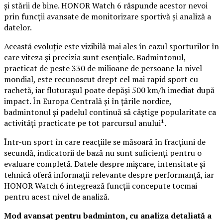
și stării de bine. HONOR Watch 6 răspunde acestor nevoi
prin funcții avansate de monitorizare sportivă și analiză a
datelor.
Această evoluție este vizibilă mai ales în cazul sporturilor în
care viteza și precizia sunt esențiale. Badmintonul,
practicat de peste 330 de milioane de persoane la nivel
mondial, este recunoscut drept cel mai rapid sport cu
rachetă, iar fluturașul poate depăși 500 km/h imediat după
impact. În Europa Centrală și în țările nordice,
badmintonul și padelul continuă să câștige popularitate ca
activități practicate pe tot parcursul anului¹.
Într-un sport în care reacțiile se măsoară în fracțiuni de
secundă, indicatorii de bază nu sunt suficienți pentru o
evaluare completă. Datele despre mișcare, intensitate și
tehnică oferă informații relevante despre performanță, iar
HONOR Watch 6 integrează funcții concepute tocmai
pentru acest nivel de analiză.
Mod avansat pentru badminton, cu analiza detaliată a