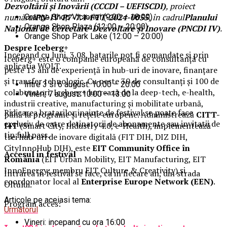
Dezvoltării și Inovării (CCCDI – UEFISCDI)
, proiect
numărul
PN-IV-P7-7.4-FTT-2024-0055
, în cadrul
Planului
Orange Shop Victoriei (9:00 – 18:00)
Orange Shop Plaza (12:00 – 20:00)
Național de Cercetare-Dezvoltare și Inovare (PNCDI IV)
.
Orange Shop Park Lake (12:00 – 20:00)
Despre Iceberg+
Incepand cu luni, 3.08, batarile pot fi comandate si prin
Iceberg+ este o companie europeană de consultanță cu
aplicatia WOLT.
peste 15 ani de experiență în hub-uri de inovare, finanțare
și transfer tehnologic. Cu peste 30 de consultanți și 100 de
Intre 3 si 6 august: 10:00 – 20:00
colaboratori, Iceberg+ lucrează de la deep-tech, e-health,
Vineri, 7 august: 10:00 – 13:00
industrii creative, manufacturing și mobilitate urbană,
Ridicarea bratarilor inainte de festival se poate face
până la programe și rețele europene. Administrează
CITT-
exclusiv de catre detinatorii de abonamente sau invitatii de
I4T
(Smart City, Industry 4.0, e-Health), implementează
tip full pass.
trei hub-uri de inovare digitală (FIT DIH, DIZ DIH,
CityInnoHub DIH), este
EIT Community Office în
Accesul i
n festival
România
(EIT Urban Mobility, EIT Manufacturing, EIT
InnoEnergy; membru EIT Culture & Creativity) și
Intrarea in festival se face, ca in fiecare an, din strada
coordonator local al
Enterprise Europe Network (EEN)
.
Oltului.
Articole pe aceiasi tema:
Program acces:
Urmatorul
Vineri: incepand cu ora 16:00