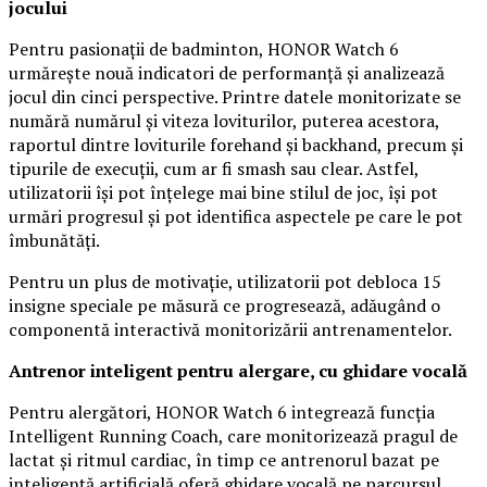
jocului
Pentru pasionații de badminton, HONOR Watch 6
urmărește nouă indicatori de performanță și analizează
jocul din cinci perspective. Printre datele monitorizate se
numără numărul și viteza loviturilor, puterea acestora,
raportul dintre loviturile forehand și backhand, precum și
tipurile de execuții, cum ar fi smash sau clear. Astfel,
utilizatorii își pot înțelege mai bine stilul de joc, își pot
urmări progresul și pot identifica aspectele pe care le pot
îmbunătăți.
Pentru un plus de motivație, utilizatorii pot debloca 15
insigne speciale pe măsură ce progresează, adăugând o
componentă interactivă monitorizării antrenamentelor.
Antrenor inteligent pentru alergare, cu ghidare vocală
Pentru alergători, HONOR Watch 6 integrează funcția
Intelligent Running Coach, care monitorizează pragul de
lactat și ritmul cardiac, în timp ce antrenorul bazat pe
inteligență artificială oferă ghidare vocală pe parcursul