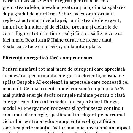
Wash utilizează senzori integrați pentru a detecta
greutatea rufelor, a evalua țesătura și a optimiza spălarea
după gradul de murdărie. Pe baza acestor informații,
reglează automat nivelul apei, cantitatea de detergent,
timpul de înmuiere și de clătire, precum și ciclurile de
centrifugare, totul în timp real și fără ca să fie nevoie să
faci nimic. Rezultatul? Haine curate de fiecare dată.
Spălarea se face cu precizie, nu la întâmplare.
Eficiență energetică fără compromisuri
Pentru numărul tot mai mare de europeni care apreciază
cu adevărat performanța energetică eficientă, mașina de
spălat Bespoke AI excelează în aspectele care contează cel
mai mult. Cel mai recent model consumă cu până la 65%
mai puțină energie decât cerințele minime pentru o clasă
energetică A. Prin intermediul aplicației SmartThings ,
modul AI Energy monitorizează și optimizează continuu
consumul de energie, ajustându-l inteligent pe parcursul
ciclurilor pentru a reduce amprenta ecologică fără a
sacrifica performanța. Facturi mai mici înseamnă un impact