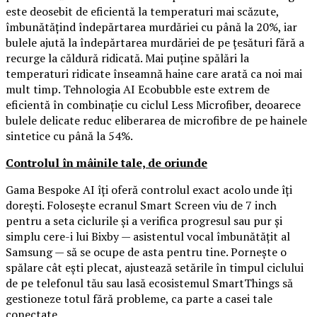
este deosebit de eficientă la temperaturi mai scăzute,
îmbunătățind îndepărtarea murdăriei cu până la 20%, iar
bulele ajută la îndepărtarea murdăriei de pe țesături fără a
recurge la căldură ridicată. Mai puține spălări la
temperaturi ridicate înseamnă haine care arată ca noi mai
mult timp. Tehnologia AI Ecobubble este extrem de
eficientă în combinație cu ciclul Less Microfiber, deoarece
bulele delicate reduc eliberarea de microfibre de pe hainele
sintetice cu până la 54%.
Controlul în mâinile tale, de oriunde
Gama Bespoke AI îți oferă controlul exact acolo unde îți
dorești. Folosește ecranul Smart Screen viu de 7 inch
pentru a seta ciclurile și a verifica progresul sau pur și
simplu cere-i lui Bixby — asistentul vocal îmbunătățit al
Samsung — să se ocupe de asta pentru tine. Pornește o
spălare cât ești plecat, ajustează setările în timpul ciclului
de pe telefonul tău sau lasă ecosistemul SmartThings să
gestioneze totul fără probleme, ca parte a casei tale
conectate.