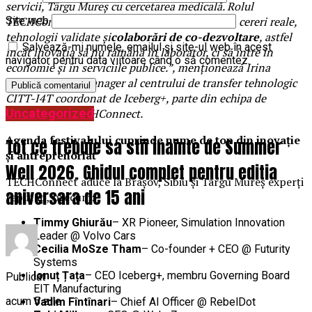
servicii, Târgu Mureș cu cercetarea medicală. Rolul
TECHConnect este să lege aceste profiluri prin cereri reale,
Site web
tehnologii validate și
colaborări de co-dezvoltare
, astfel
Salvează-mi numele, emailul și site-ul web în acest
încât inovația să nu rămână în laborator, ci să intre în
navigator pentru data viitoare când o să comentez.
economie și în serviciile publice.”,
menționează Irina
Florea-Saghin, Manager al centrului de transfer tehnologic
CITT-I4T coordonat de Iceberg+, parte din echipa de
Uncategorized
organizare a TECHConnect.
Agenda festivalului cuprinde nume de top din inovație
Tot ce trebuie sa stii inainte de Summer
și antreprenoriat
Well 2026. Ghidul complet pentru editia
TECHConnect aduce la Brașov, Sibiu și Târgu Mureș experți
aniversara de 15 ani
reputați, precum:
Timmy Ghiurău
– XR Pioneer, Simulation Innovation
Leader @ Volvo Cars
Cecilia MoSze Tham
– Co-founder + CEO @ Futurity
Systems
Ionuț Țața
– CEO Iceberg+, membru Governing Board
Publicat
EIT Manufacturing
acum 5 zile
Vadim Fîntînari
– Chief AI Officer @ RebelDot