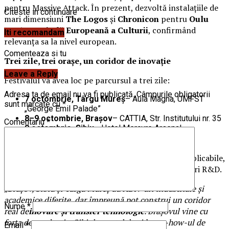
pentru Massive Attack. În prezent, dezvoltă instalațiile de
Citeste in continuare
mari dimensiuni
The Logos
și
Chronicon
pentru
Oulu
2026 – Capitală Europeană a Culturii
, confirmând
Iti recomandam
relevanța sa la nivel european.
Comenteaza si tu
Trei zile, trei orașe, un coridor de inovație
Leave a Reply
Festivalul va avea loc pe parcursul a trei zile:
Adresa ta de email nu va fi publicată.
Câmpurile obligatorii
7 octombrie, Târgu Mureș
– Aula Magna, UMFST
sunt marcate cu
*
„George Emil Palade”
8–9 octombrie, Brașov
– CATTIA, Str. Institutului nr. 35
Comentariu
*
9 octombrie, Sibiu
– Hotel Mercure Arsenal
Programul include matchmaking între industrie și
cercetare, prezentări de prototipuri și tehnologii aplicabile,
sesiuni de brokeraj și vizite tematice în infrastructuri R&D.
„
Brașov, Sibiu și Târgu Mureș au ADN-uri industriale și
academice diferite, dar împreună pot construi un coridor
Nume
*
real de
inovare și transfer tehnologic
. Brașovul vine cu
forța de producție, Sibiul cu rețelele și know-how-ul de
Email
*