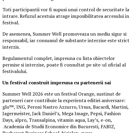
Toti participantii vor fi supusi unui control de securitate la
intrare. Refuzul acestuia atrage imposibilitatea accesului in
festival.
De asemenea, Summer Well promoveaza un mediu sigur si
responsabil, iar consumul de substante interzise este strict
interzis.
Regulamentul complet, impreuna cu lista obiectelor
permise si interzise, poate fi consultat pe site-ul oficial al
festivalului.
Un festival construit
impreuna cu partenerii sai
Summer Well 2026 este un festival Orange, sustinut de
parteneri care contribuie la experienta editiei aniversare:
glo™, ING, Peroni Nastro Azzurro, Ursus, Bacardi, Martini,
Jagermeister, Jack Daniel’s, Mega Image, Pepsi, Fashion
Days, alpro, Transalpina, vitamin aqua, Lay’s, e-on,
Academia de Studii Economice din Bucuresti, FABIZ,
Bucharest Business School, biciclop, syoss,