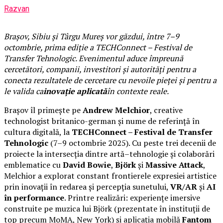
Razvan
Brașov, Sibiu și Târgu Mureș vor găzdui, între 7–9
octombrie, prima ediție a TECHConnect – Festival de
Transfer Tehnologic. Evenimentul aduce împreună
cercetători, companii, investitori și autorități pentru a
conecta rezultatele de cercetare cu nevoile pieței și pentru a
le valida ca
inovație aplicată
în contexte reale.
Brașov îl primește pe
Andrew Melchior
, creative
technologist britanico-german și nume de referință în
cultura digitală, la
TECHConnect – Festival de Transfer
Tehnologic
(7–9 octombrie 2025). Cu peste trei decenii de
proiecte la intersecția dintre artă–tehnologie și colaborări
emblematice cu
David Bowie
,
Björk
și
Massive Attack
,
Melchior a explorat constant frontierele expresiei artistice
prin inovații în redarea și percepția sunetului,
VR/AR
și
AI
în performance
. Printre realizări: experiențe imersive
construite pe muzica lui Björk (prezentate în instituții de
top precum MoMA, New York) și aplicația mobilă
Fantom