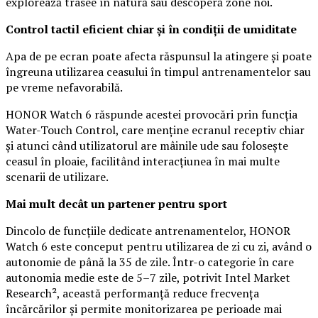
explorează trasee în natură sau descoperă zone noi.
Control tactil eficient chiar și în condiții de umiditate
Apa de pe ecran poate afecta răspunsul la atingere și poate
îngreuna utilizarea ceasului în timpul antrenamentelor sau
pe vreme nefavorabilă.
HONOR Watch 6 răspunde acestei provocări prin funcția
Water-Touch Control, care menține ecranul receptiv chiar
și atunci când utilizatorul are mâinile ude sau folosește
ceasul în ploaie, facilitând interacțiunea în mai multe
scenarii de utilizare.
Mai mult decât un partener pentru sport
Dincolo de funcțiile dedicate antrenamentelor, HONOR
Watch 6 este conceput pentru utilizarea de zi cu zi, având o
autonomie de până la 35 de zile. Într-o categorie în care
autonomia medie este de 5–7 zile, potrivit Intel Market
Research², această performanță reduce frecvența
încărcărilor și permite monitorizarea pe perioade mai