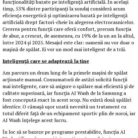
funcționalități bazate pe inteligență artificială. În același
timp, 53% dintre participanți la sondaj consideră acum
eficiența energetică și optimizarea bazată pe inteligență
artificială drept factori-cheie în alegerea electrocasnicelor.
Cererea pentru funcții care oferă confort, precum funcția
de abur, a crescut, de asemenea, cu 19% de la un an la altul,
între 2024 și 2025. Mesajul este clar: oamenii nu vor doar o
mașină de spălat. Ei vor un mod mai inteligent de a trăi.
Inteligență care se adaptează la tine
Am parcurs un drum lung de la primele mașini de spălat
acționate manual. Consumatorii de astăzi solicită funcții
mai inteligente, care să asigure o spălare mai eficientă și de
calitate superioară, iar funcția AI Wash de la Samsung a
fost concepută exact în acest scop. Nu există două spălări
identice. O cămașă ușor uzată necesită un tratament cu
totul diferit față de un echipament sportiv plin de noroi, iar
AI Wash înțelege acest lucru.
În loc să se bazeze pe programe prestabilite, funcția AI