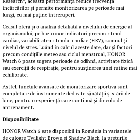
Research², această performanță reduce frecvența
încărcărilor și permite monitorizarea pe perioade mai
lungi, cu mai puține întreruperi.
Ceasul oferă și o analiză detaliată a nivelului de energie al
organismului, pe baza unor indicatori precum ritmul
cardiac, variabilitatea ritmului cardiac (HRV), somnul și
nivelul de stres. Luând în calcul aceste date, dar și factori
precum condițiile meteo sau ciclul menstrual, HONOR
Watch 6 poate sugera perioade de odihnă, activitate fizică
sau exerciții de respirație, pentru susținerea unei rutine mai
echilibrate.
Astfel, funcțiile avansate de monitorizare sportivă sunt
completate de instrumente dedicate sănătății și stării de
bine, pentru o experiență care continuă și dincolo de
antrenament.
Disponibilitate
HONOR Watch 6 este disponibil în România în variantele
de culoare Twilight Brown și Shadow Black, la prețurile