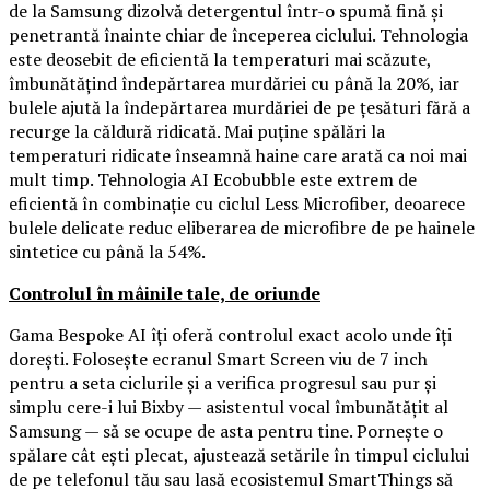
de la Samsung dizolvă detergentul într-o spumă fină și
penetrantă înainte chiar de începerea ciclului. Tehnologia
este deosebit de eficientă la temperaturi mai scăzute,
îmbunătățind îndepărtarea murdăriei cu până la 20%, iar
bulele ajută la îndepărtarea murdăriei de pe țesături fără a
recurge la căldură ridicată. Mai puține spălări la
temperaturi ridicate înseamnă haine care arată ca noi mai
mult timp. Tehnologia AI Ecobubble este extrem de
eficientă în combinație cu ciclul Less Microfiber, deoarece
bulele delicate reduc eliberarea de microfibre de pe hainele
sintetice cu până la 54%.
Controlul în mâinile tale, de oriunde
Gama Bespoke AI îți oferă controlul exact acolo unde îți
dorești. Folosește ecranul Smart Screen viu de 7 inch
pentru a seta ciclurile și a verifica progresul sau pur și
simplu cere-i lui Bixby — asistentul vocal îmbunătățit al
Samsung — să se ocupe de asta pentru tine. Pornește o
spălare cât ești plecat, ajustează setările în timpul ciclului
de pe telefonul tău sau lasă ecosistemul SmartThings să