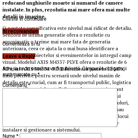
reducand unghiurile moarte si numarul de camere
instalate. In plus, rezolutia mai mare ofera mai multe
detalii in imagine.
Citeste in continuare
O noutate semnificativa este nivelul mai ridicat de detaliu.
Iti recomandam
Senzorii de ultima generatie ofera o rezolutie cu
aproximativ o treime mai mare fata de generatia
Comenteaza si tu
anterioara, ceea ce ajuta la o mai buna identificare a
persoanelor, obiectelor si evenimentelor in intregul camp
Leave a Reply
vizual. Modelul AXIS M4337-PLVE ofera o rezolutie de 6
MPx, iar AXIS M4338-PLVE furnizeaza pana la 12 MPx,
Adresa ta de email nu va fi publicată.
Câmpurile obligatorii
sunt marcate cu
*
fiind potrivite pentru scenarii unde nivelul maxim de
detaliu este crucial, cum ar fi transportul public, logistica
Comentariu
*
sau unitatile mari de retail. Camerele panoramice sunt
ideale acolo unde este necesara acoperirea intregului
spatiu fara unghiuri moarte – de exemplu, in hale, holuri,
coridoare scolare, sali de asteptare, parcari etajate sau
peroane. In multe cazuri, o singura camera poate inlocui
mai multe camere fixe clasice, reducand costurile de
instalare si gestionare a sistemului.
Nume
*