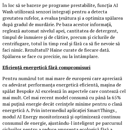
În loc să se bazeze pe programe prestabilite, funcția AI
Wash utilizează senzori integrați pentru a detecta
greutatea rufelor, a evalua țesătura și a optimiza spălarea
după gradul de murdărie. Pe baza acestor informații,
reglează automat nivelul apei, cantitatea de detergent,
timpul de înmuiere și de clătire, precum și ciclurile de
centrifugare, totul în timp real și fără ca să fie nevoie să
faci nimic. Rezultatul? Haine curate de fiecare dată.
Spălarea se face cu precizie, nu la întâmplare.
Eficiență energetică fără compromisuri
Pentru numărul tot mai mare de europeni care apreciază
cu adevărat performanța energetică eficientă, mașina de
spălat Bespoke AI excelează în aspectele care contează cel
mai mult. Cel mai recent model consumă cu până la 65%
mai puțină energie decât cerințele minime pentru o clasă
energetică A. Prin intermediul aplicației SmartThings ,
modul AI Energy monitorizează și optimizează continuu
consumul de energie, ajustându-l inteligent pe parcursul
ciclurilor pentru a reduce amprenta ecologică fără a