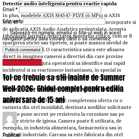
Detectie audio inteligenta pentru reactie rapida
Email
*
In plus, modelele AXIS M4347-PLVE (6 MPx) si AXIS
Site web
M4348-PLVE (12 MPx) dispun de microfoane incorporate si
de aplicatia AXIS Audio Analytics preinstalata. Aceasta
Salvează-mi numele, emailul și site-ul web în acest
tehnologie permite detectarea sunetelor critice, cum ar fi
navigator pentru data viitoare când o să comentez.
spargerea sticlei sau tipetele, si poate masura nivelul de
zgomot ambiental. O caracteristica unica este afisarea
direct in imaginea camerei a directiei din care provine
Uncategorized
sunetul, ceea ce ajuta operatorii sa identifice mai rapid
incidentul si sa reactioneze instantaneu, in special in
Tot ce trebuie sa stii inainte de Summer
situatii critice in care un raspuns rapid este esential.
Well 2026. Ghidul complet pentru editia
Versiuni ultra-rezistente pentru aplicatii speciale
aniversara de 15 ani
Modelul AXIS M4337-SPLVE completeaza oferta cu o
varianta din otel inoxidabil, destinata mediilor solicitante
unde se pune accent pe rezistenta la coroziune sau pe
cerinte stricte de igiena. Camera poate fi utilizata, de
exemplu, in industria alimentara, farmaceutica sau in
facilitati industriale. Carcasa sa este fabricata din otel
Publicat