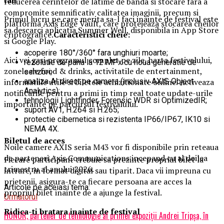
reducerea cerintelor de latime de banda si stocare fara a
compromite semnificativ calitatea imaginii, precum si
Primul lucru pe care merita sa-l faci inainte de festival este
platforma Axis Edge Vault, care protejeaza stocarea cheilor
sa descarci aplicatia Summer Well, disponibila in App Store
criptografice.
Caracteristici cheie:
si Google Play.
acoperire 180°/360° fara unghiuri moarte;
Aici vei gasi programul complet pe zile, harta festivalului,
rezolutie de pana la 12 MPx cu noua generatie de
zonele de food & drinks, activitatile de entertainment,
senzori;
informatiile utile si biletele achizitionate online. Activeaza
analiza AI direct pe camera (inclusiv AXIS Object
Analytics);
notificarile pentru a primi in timp real toate update-urile
tehnologii Lightfinder, Forensic WDR si OptimizedIR;
importante pe parcursul festivalului.
suport AV1, H.264 si H.265;
protectie cibernetica si rezistenta IP66/IP67, IK10 si
NEMA 4X.
Biletul de acces
Noile camere AXIS seria M43 vor fi disponibile prin reteaua
de parteneri Axis Communications incepand cu al doilea
Fiecare participant trebuie sa prezinte propriul bilet la
trimestru al anului 2026.
intrare, in format digital sau tiparit. Daca vii impreuna cu
prietenii, asigura-te ca fiecare persoana are acces la
Articole pe aceiasi tema:
propriul bilet inainte de a ajunge la festival.
Urmatorul
Ridica-t
i br
at
ara
inainte de festival
HONOR, partener de tehnologie al primei expoziții Andrei Tripșa, în