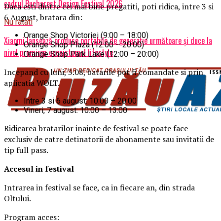
cadrul Bucharest Design Festival 2026
Daca esti dintre cei mai bine pregatiti, poti ridica, intre 3 si
6 August, bratara din:
Nu ratati
Orange Shop Victoriei (9:00 – 18:00)
Xiaomi lansează produse portabile de generație următoare și duce la
Orange Shop Plaza (12:00 – 20:00)
nivel premium ecosistemul lifestyle
Orange Shop Park Lake (12:00 – 20:00)
Incepand cu luni, 3.08, batarile pot fi comandate si prin
aplicatia WOLT.
Intre 3 si 6 august: 10:00 – 20:00
Vineri, 7 august: 10:00 – 13:00
Ridicarea bratarilor inainte de festival se poate face
exclusiv de catre detinatorii de abonamente sau invitatii de
tip full pass.
Accesul i
n festival
Intrarea in festival se face, ca in fiecare an, din strada
Oltului.
Program acces: