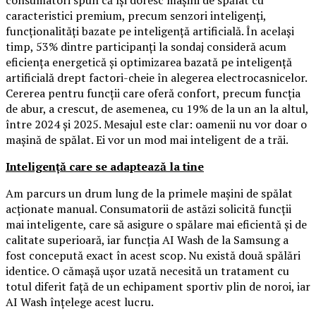
consumatori spun că își doresc mașini de spălat cu
caracteristici premium, precum senzori inteligenți,
funcționalități bazate pe inteligență artificială. În același
timp, 53% dintre participanți la sondaj consideră acum
eficiența energetică și optimizarea bazată pe inteligență
artificială drept factori-cheie în alegerea electrocasnicelor.
Cererea pentru funcții care oferă confort, precum funcția
de abur, a crescut, de asemenea, cu 19% de la un an la altul,
între 2024 și 2025. Mesajul este clar: oamenii nu vor doar o
mașină de spălat. Ei vor un mod mai inteligent de a trăi.
Inteligență care se adaptează la tine
Am parcurs un drum lung de la primele mașini de spălat
acționate manual. Consumatorii de astăzi solicită funcții
mai inteligente, care să asigure o spălare mai eficientă și de
calitate superioară, iar funcția AI Wash de la Samsung a
fost concepută exact în acest scop. Nu există două spălări
identice. O cămașă ușor uzată necesită un tratament cu
totul diferit față de un echipament sportiv plin de noroi, iar
AI Wash înțelege acest lucru.