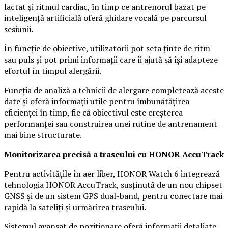
lactat și ritmul cardiac, în timp ce antrenorul bazat pe
inteligență artificială oferă ghidare vocală pe parcursul
sesiunii.
În funcție de obiective, utilizatorii pot seta ținte de ritm
sau puls și pot primi informații care îi ajută să își adapteze
efortul în timpul alergării.
Funcția de analiză a tehnicii de alergare completează aceste
date și oferă informații utile pentru îmbunătățirea
eficienței în timp, fie că obiectivul este creșterea
performanței sau construirea unei rutine de antrenament
mai bine structurate.
Monitorizarea precisă a traseului cu HONOR AccuTrack
Pentru activitățile în aer liber, HONOR Watch 6 integrează
tehnologia HONOR AccuTrack, susținută de un nou chipset
GNSS și de un sistem GPS dual-band, pentru conectare mai
rapidă la sateliți și urmărirea traseului.
Sistemul avansat de poziționare oferă informații detaliate