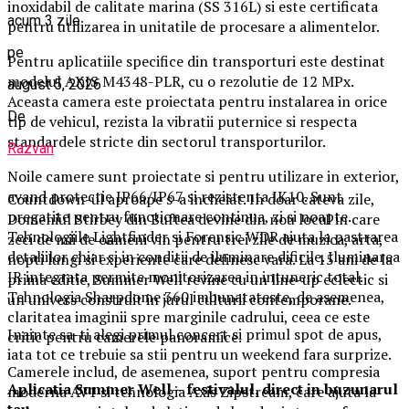
inoxidabil de calitate marina (SS 316L) si este certificata
acum 3 zile
pentru utilizarea in unitatile de procesare a alimentelor.
pe
Pentru aplicatiile specifice din transporturi este destinat
modelul AXIS M4348-PLR, cu o rezolutie de 12 MPx.
august 5, 2026
Aceasta camera este proiectata pentru instalarea in orice
De
tip de vehicul, rezista la vibratii puternice si respecta
standardele stricte din sectorul transporturilor.
Razvan
Noile camere sunt proiectate si pentru utilizare in exterior,
avand protectie IP66/IP67 si rezistenta IK10. Sunt
Countdown-ul aproape s-a incheiat. In doar cateva zile,
pregatite pentru functionare continua, zi si noapte.
Domeniul Stirbey din Buftea devine din nou locul in care
Tehnologiile Lightfinder si Forensic WDR ajuta la pastrarea
zeci de mii de oameni vin pentru trei zile de muzica, arta,
detaliilor chiar si in conditii de iluminare dificile. Iluminarea
nopti lungi si experiente care definesc vara. La 15 ani de la
IR integrata permite monitorizarea in intuneric total.
prima editie, Summer Well revine cu un line-up eclectic si
Tehnologia Sharpdome 360 imbunatateste, de asemenea,
un univers construit in jurul culturii contemporane.
claritatea imaginii spre marginile cadrului, ceea ce este
Inainte sa-ti alegi primul concert si primul spot de apus,
critic pentru camerele panoramice.
iata tot ce trebuie sa stii pentru un weekend fara surprize.
Camerele includ, de asemenea, suport pentru compresia
Aplica
t
ia Summer Well
– festivalul, direct in buzunarul
moderna AV1 si tehnologia Axis Zipstream, care ajuta la
tau