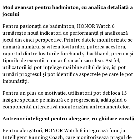
Mod avansat pentru badminton, cu analiza detaliată a
jocului
Pentru pasionații de badminton, HONOR Watch 6
urmărește nouă indicatori de performanță și analizează
jocul din cinci perspective. Printre datele monitorizate se
numără numărul și viteza loviturilor, puterea acestora,
raportul dintre loviturile forehand și backhand, precum și
tipurile de execuții, cum ar fi smash sau clear. Astfel,
utilizatorii își pot înțelege mai bine stilul de joc, își pot
urmări progresul și pot identifica aspectele pe care le pot
îmbunătăți.
Pentru un plus de motivație, utilizatorii pot debloca 15
insigne speciale pe măsură ce progresează, adăugând o
componentă interactivă monitorizării antrenamentelor.
Antrenor inteligent pentru alergare, cu ghidare vocală
Pentru alergători, HONOR Watch 6 integrează funcția
Intelligent Running Coach, care monitorizează pragul de