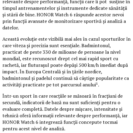
relevante despre performanță, funcții care îi pot susține în
timpul antrenamentelor și instrumente dedicate sănătății
și stării de bine. HONOR Watch 6 răspunde acestor nevoi
prin funcții avansate de monitorizare sportivă și analiză a
datelor.
Această evoluție este vizibilă mai ales în cazul sporturilor în
care viteza și precizia sunt esențiale. Badmintonul,
practicat de peste 330 de milioane de persoane la nivel
mondial, este recunoscut drept cel mai rapid sport cu
rachetă, iar fluturașul poate depăși 500 km/h imediat după
impact. În Europa Centrală și în țările nordice,
badmintonul și padelul continuă să câștige popularitate ca
activități practicate pe tot parcursul anului¹.
Într-un sport în care reacțiile se măsoară în fracțiuni de
secundă, indicatorii de bază nu sunt suficienți pentru o
evaluare completă. Datele despre mișcare, intensitate și
tehnică oferă informații relevante despre performanță, iar
HONOR Watch 6 integrează funcții concepute tocmai
pentru acest nivel de analiză.