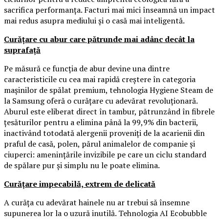
sacrifica performanța. Facturi mai mici înseamnă un impact
mai redus asupra mediului și o casă mai inteligentă.
Curățare cu abur care pătrunde mai adânc decât la
suprafață
Pe măsură ce funcția de abur devine una dintre
caracteristicile cu cea mai rapidă creștere în categoria
mașinilor de spălat premium, tehnologia Hygiene Steam de
la Samsung oferă o curățare cu adevărat revoluționară.
Aburul este eliberat direct în tambur, pătrunzând în fibrele
țesăturilor pentru a elimina până la 99,9% din bacterii,
inactivând totodată alergenii proveniți de la acarienii din
praful de casă, polen, părul animalelor de companie și
ciuperci: amenințările invizibile pe care un ciclu standard
de spălare pur și simplu nu le poate elimina.
Curățare impecabilă, extrem de delicată
A curăța cu adevărat hainele nu ar trebui să însemne
supunerea lor la o uzură inutilă. Tehnologia AI Ecobubble