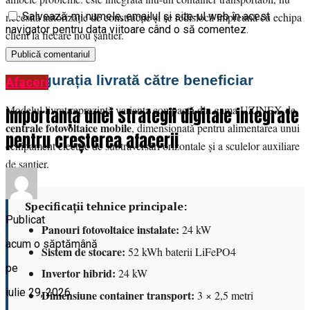
necesită autorizație de construcție și se redislocă împreună cu echipa
Salvează-mi numele, emailul și site-ul web în acest
navigator pentru data viitoare când o să comentez.
client la fiecare nou șantier.
Configurația livrată către beneficiar
Afaceri
Modelul livrat reprezintă varianta compactă din gama UZINEX de
Importanța unei strategii digitale integrate
centrale fotovoltaice mobile
, dimensionată pentru alimentarea unui
pentru creșterea afacerii
echipament electric de subtraversări orizontale și a sculelor auxiliare
de șantier.
Specificații tehnice principale:
Publicat
Panouri fotovoltaice instalate:
24 kW
acum o săptămână
Sistem de stocare:
52 kWh baterii LiFePO4
pe
Invertor hibrid:
24 kW
iulie 29, 2026
Dimensiune container transport:
3 × 2,5 metri