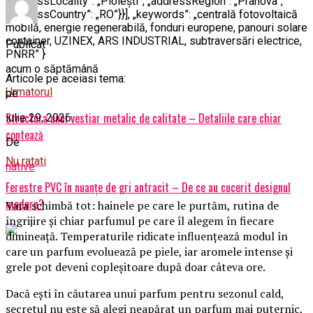
„addressLocality”: „Ploiești”, „addressRegion”: „Prahova”,
„addressCountry”: „RO”}}], „keywords”: „centrală fotovoltaică
mobilă, energie regenerabilă, fonduri europene, panouri solare
container, UZINEX, ARS INDUSTRIAL, subtraversări electrice,
Publicat
PNRR” }
acum o săptămână
Articole pe aceiasi tema:
Urmatorul
pe
Structura unui vestiar metalic de calitate – Detaliile care chiar
iulie 29, 2026
contează
De
Nu ratati
native
Ferestre PVC în nuanțe de gri antracit – De ce au cucerit designul
modern?
Vara schimbă tot: hainele pe care le purtăm, rutina de
îngrijire și chiar parfumul pe care îl alegem în fiecare
dimineață. Temperaturile ridicate influențează modul în
care un parfum evoluează pe piele, iar aromele intense și
grele pot deveni copleșitoare după doar câteva ore.
Dacă ești în căutarea unui parfum pentru sezonul cald,
secretul nu este să alegi neapărat un parfum mai puternic,