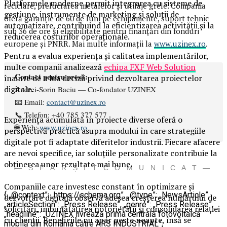
Platformele moderne permit integrarea cu sisteme de
reciclare, prelucrarea metalelor și utilaje grele. Compania
gestiune, instrumente de marketing și soluții de
oferă garanție de 60 de luni pe echipamente, suport tehnic
automatizare, contribuind la eficientizarea activității și la
sub 36 de ore și eligibilitate pentru finanțări din fonduri
reducerea costurilor operaționale.
europene și PNRR. Mai multe informații la
www.uzinex.ro
.
Pentru a evalua experiența și calitatea implementărilor,
multe companii analizează
echipa FXF Web Solution
Contact pentru presă:
înainte de a lua decizii privind dezvoltarea proiectelor
digitale.
Andrei-Sorin Baciu — Co-fondator UZINEX
📧 Email:
contact@uzinex.ro
📞 Telefon: +40 785 377 577
Experiența acumulată în proiecte diverse oferă o
🌐 Web:
www.uzinex.ro
perspectivă practică asupra modului în care strategiile
digitale pot fi adaptate diferitelor industrii. Fiecare afacere
are nevoi specifice, iar soluțiile personalizate contribuie la
obținerea unor rezultate mai bune.
— S F Â R Ș I T C O M U N I C A T —
Companiile care investesc constant în optimizare și
{ „@context”: „https://schema.org”, „@type”: „NewsArticle”,
dezvoltare digitală observă adesea creșterea numărului de
„articleSection”: „Press Release”, „genre”: „Press Release”,
solicitări, îmbunătățirea notorietății și consolidarea relației
„headline”: „UZINEX livrează prima centrală fotovoltaică
cu clienții. Beneficiile nu apar peste noapte, însă se
mobilă din România către ARS INDUSTRIAL”,