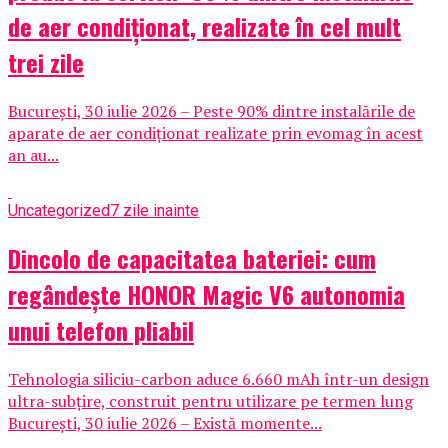
de aer condiționat, realizate în cel mult
trei zile
București, 30 iulie 2026 – Peste 90% dintre instalările de
aparate de aer condiționat realizate prin evomag în acest
an au...
Uncategorized
7 zile inainte
Dincolo de capacitatea bateriei: cum
regândește HONOR Magic V6 autonomia
unui telefon pliabil
Tehnologia siliciu-carbon aduce 6.660 mAh într-un design
ultra-subțire, construit pentru utilizare pe termen lung
București, 30 iulie 2026 – Există momente...