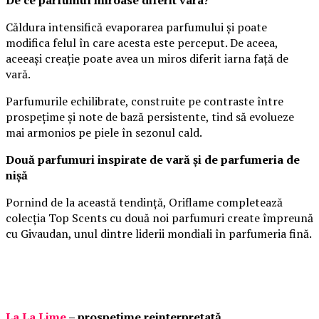
De ce parfumul miroase diferit vara?
Căldura intensifică evaporarea parfumului și poate
modifica felul în care acesta este perceput. De aceea,
aceeași creație poate avea un miros diferit iarna față de
vară.
Parfumurile echilibrate, construite pe contraste între
prospețime și note de bază persistente, tind să evolueze
mai armonios pe piele în sezonul cald.
Două parfumuri inspirate de vară și de parfumeria de
nișă
Pornind de la această tendință, Oriflame completează
colecția Top Scents cu două noi parfumuri create împreună
cu Givaudan, unul dintre liderii mondiali în parfumeria fină.
La La Lime
– prospețime reinterpretată