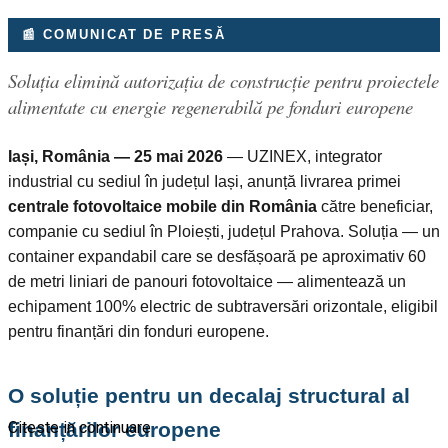
📰 COMUNICAT DE PRESĂ
Soluția elimină autorizația de construcție pentru proiectele
alimentate cu energie regenerabilă pe fonduri europene
Iași, România — 25 mai 2026
— UZINEX, integrator
industrial cu sediul în județul Iași, anunță livrarea primei
centrale fotovoltaice mobile din România
către beneficiar,
companie cu sediul în Ploiești, județul Prahova. Soluția — un
container expandabil care se desfășoară pe aproximativ 60
de metri liniari de panouri fotovoltaice — alimentează un
echipament 100% electric de subtraversări orizontale, eligibil
pentru finanțări din fonduri europene.
O soluție pentru un decalaj structural al
finanțărilor europene
Citeste in continuare