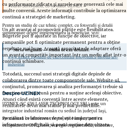
cu performanțe ridicate și sursele care generează cele mai
Andrei-Sorin Baciu
, co-fondator
UZINEX
multe conversii. Aceste informații contribuie la optimizarea
continuă a strategiei de marketing.
Pentru un studiu de caz tehnic complet, cu fotografii și detalii
Un alt avantaj al promovării plătite este flexibilitatea.
suplimentare despre implementarea la beneficiar, vezi:
Bugetele pot fi ajustate în funcție de obiective, iar
campaniile pot fi optimizate permanent pentru a obține
rezultate mai bune. Această capacitate de adaptare oferă
Sursa originală — studiu de caz detaliat:
🔗
un avantaj competitiv important într-un mediu aflat într-o
www.uzinex.ro/studii-de-caz/centrala-fotovoltaica-mobila-ars-
continuă schimbare.
industrial
Totodată, succesul unei strategii digitale depinde de
colaborarea dintre toate componentele sale. Website-ul,
conținutul, promovarea și analiza performanței trebuie să
funcționeze împreună pentru a susține aceleași obiective.
Despre UZINEX
Atunci când există coerență între aceste elemente,
UZINEX (SC GW LASER TECHNOLOGY SRL) este un
rezultatele devin mai stabile și mai predictibile.
integrator industrial român cu sediul în județul Iași,
Pe măsură ce afacerea crește, este important ca
specializat în furnizarea de soluții turnkey pentru
infrastructura digitală să poată susține dezvoltarea.
echipamente CNC, laser, energie regenerabilă, ambalare,