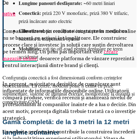
Lungime panouri desfășurate:
~60 metri liniari
De
Conectică:
priză 220 V monofazic, priză 380 V trifazic,
native
priză încărcare auto electric
Climatizare:
aer condiționat integrat pentru menținerea
Companiile care obțin rezultate constante în mediul online
nu se bazează pe acțiuni întâmplătoare. Ele construiesc
bateriilor la temperatură optimă
procese clare și investesc în soluții care susțin dezvoltarea
Mobilitate:
roți tip off-road pentru deplasare pe teren
pe termen lung. Un prim pas important este
creare
accidentat
magazin online
, deoarece platforma de vânzare reprezintă
centrul interacțiunii dintre brand și clienți.
Configurația conectică a fost dimensionată conform cerințelor
În prezent, majoritatea deciziilor de cumpărare sunt
beneficiarului. La cerere, modelul poate fi extins cu prize
influențate de informațiile disponibile online. Utilizatorii
suplimentare, sisteme de iluminat exterior, monitorizare la distanță și
compară produse, verifică recenzii și analizează nivelul de
conectivitate GSM.
profesionalism al companiilor înainte de a lua o decizie. Din
acest motiv, prezența digitală trebuie tratată ca o investiție
strategică.
Gama completă: de la 3 metri la 12 metri
Un website performant contribuie la construirea încrederii
lungime container
și la îmbunătățirea experienței utilizatorului. Viteza de