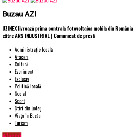
Buzau AZI
UZINEX livrează prima centrală fotovoltaică mobilă din România
către ARS INDUSTRIAL | Comunicat de presă
Administrație locală
Afaceri
Cultură
Eveniment
Exclusiv
Politică locală
Social
Sport
Știri din județ
Viața în Buzău
Turism
Afaceri