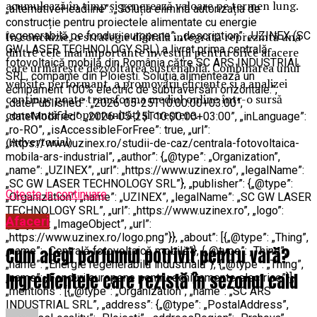
acumulează în timp și generează valoare pe termen lung.
„alternativeHeadline”: „Soluția elimină autorizația de
construcție pentru proiectele alimentate cu energie
În concluzie, o strategie digitală integrată reprezintă una
regenerabilă pe fonduri europene”, „description”: „UZINEX (SC
GW LASER TECHNOLOGY SRL) a livrat prima centrală
dintre cele mai importante investiții pentru orice afacere
fotovoltaică mobilă din România către SC ARS INDUSTRIAL
care urmărește dezvoltarea sustenabilă. Combinarea unui
SRL, companie din Ploiești. Soluția alimentează un
website performant, a promovării eficiente și a analizei
echipament 100% electric de subtraversări orizontale.”,
continue poate transforma mediul online într-o sursă
„datePublished”: „2026-05-25T10:00:00+03:00”,
constantă de oportunități și creștere.
„dateModified”: „2026-05-25T10:00:00+03:00”, „inLanguage”:
„ro-RO”, „isAccessibleForFree”: true, „url”:
(Advertorial)
„https://www.uzinex.ro/studii-de-caz/centrala-fotovoltaica-
mobila-ars-industrial”, „author”: {„@type”: „Organization”,
„name”: „UZINEX”, „url”: „https://www.uzinex.ro”, „legalName”:
„SC GW LASER TECHNOLOGY SRL”}, „publisher”: {„@type”:
Citeste in continuare
„Organization”, „name”: „UZINEX”, „legalName”: „SC GW LASER
TECHNOLOGY SRL”, „url”: „https://www.uzinex.ro”, „logo”:
Afaceri
{„@type”: „ImageObject”, „url”:
„https://www.uzinex.ro/logo.png”}}, „about”: [{„@type”: „Thing”,
Cum alegi parfumul potrivit pentru vară?
„name”: „Centrală fotovoltaică mobilă”}, {„@type”: „Thing”,
„name”: „Energie regenerabilă industrială”}, {„@type”: „Thing”,
Ingredientele care rezistă în sezonul cald
„name”: „Fonduri europene pentru echipamente electrice”}],
„mentions”: [{„@type”: „Organization”, „name”: „SC ARS
INDUSTRIAL SRL”, „address”: {„@type”: „PostalAddress”,