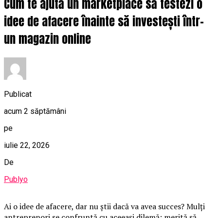
Cum te ajută un marketplace să testezi o
idee de afacere înainte să investești într-
un magazin online
Publicat
acum 2 săptămâni
pe
iulie 22, 2026
De
Publyo
Ai o idee de afacere, dar nu știi dacă va avea succes? Mulți
antreprenori se confruntă cu aceeași dilemă: merită să