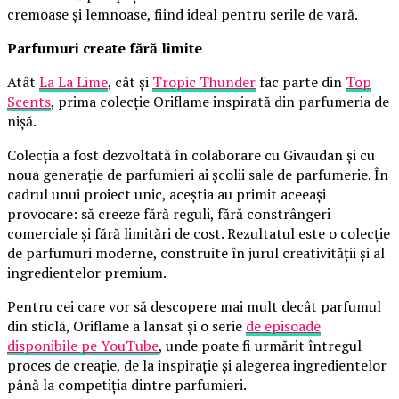
cremoase și lemnoase, fiind ideal pentru serile de vară.
Parfumuri create fără limite
Atât
La La Lime
, cât și
Tropic Thunder
fac parte din
Top
Scents
, prima colecție Oriflame inspirată din parfumeria de
nișă.
Colecția a fost dezvoltată în colaborare cu Givaudan și cu
noua generație de parfumieri ai școlii sale de parfumerie. În
cadrul unui proiect unic, aceștia au primit aceeași
provocare: să creeze fără reguli, fără constrângeri
comerciale și fără limitări de cost. Rezultatul este o colecție
de parfumuri moderne, construite în jurul creativității și al
ingredientelor premium.
Pentru cei care vor să descopere mai mult decât parfumul
din sticlă, Oriflame a lansat și o serie
de episoade
disponibile pe YouTube
, unde poate fi urmărit întregul
proces de creație, de la inspirație și alegerea ingredientelor
până la competiția dintre parfumieri.