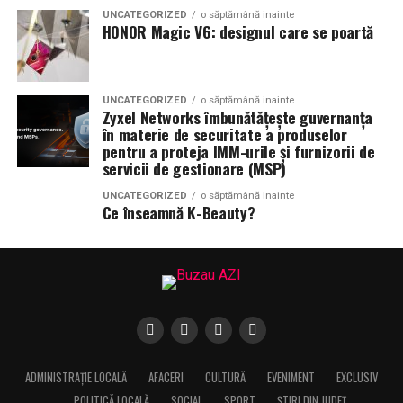
UNCATEGORIZED
o săptămână inainte
HONOR Magic V6: designul care se poartă
UNCATEGORIZED
o săptămână inainte
Zyxel Networks îmbunătățește guvernanța
în materie de securitate a produselor
pentru a proteja IMM-urile și furnizorii de
servicii de gestionare (MSP)
UNCATEGORIZED
o săptămână inainte
Ce înseamnă K-Beauty?
ADMINISTRAȚIE LOCALĂ
AFACERI
CULTURĂ
EVENIMENT
EXCLUSIV
POLITICĂ LOCALĂ
SOCIAL
SPORT
ȘTIRI DIN JUDEȚ