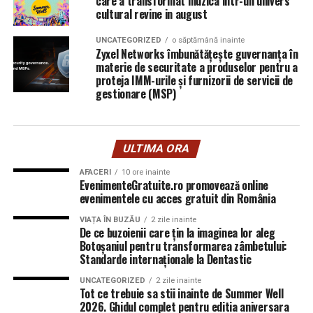
care a transformat muzica intr-un univers
cultural revine in august
UNCATEGORIZED
o săptămână inainte
Zyxel Networks îmbunătățește guvernanța în
materie de securitate a produselor pentru a
proteja IMM-urile și furnizorii de servicii de
gestionare (MSP)
ULTIMA ORA
AFACERI
10 ore inainte
EvenimenteGratuite.ro promovează online
evenimentele cu acces gratuit din România
VIAȚA ÎN BUZĂU
2 zile inainte
De ce buzoienii care țin la imaginea lor aleg
Botoșaniul pentru transformarea zâmbetului:
Standarde internaționale la Dentastic
UNCATEGORIZED
2 zile inainte
Tot ce trebuie sa stii inainte de Summer Well
2026. Ghidul complet pentru editia aniversara