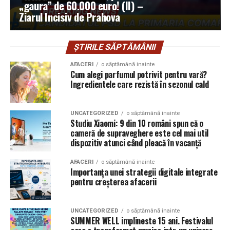
„gaura” de 60.000 euro! (II) –
Ziarul Incisiv de Prahova
ȘTIRILE SĂPTĂMÂNII
AFACERI
o săptămână inainte
Cum alegi parfumul potrivit pentru vară?
Ingredientele care rezistă în sezonul cald
UNCATEGORIZED
o săptămână inainte
Studiu Xiaomi: 9 din 10 români spun că o
cameră de supraveghere este cel mai util
dispozitiv atunci când pleacă în vacanță
AFACERI
o săptămână inainte
Importanța unei strategii digitale integrate
pentru creșterea afacerii
UNCATEGORIZED
o săptămână inainte
SUMMER WELL implineste 15 ani. Festivalul