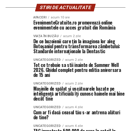
STIRI DE ACTUALITATE
AFACERI
acum 10 ore
EvenimenteGratuite.ro promovează online
evenimentele cu acces gratuit din România
VIAȚA ÎN BUZĂU
acum 2 zile
De ce buzoienii care țin la imaginea lor aleg
Botoșaniul pentru transformarea zâmbetului:
Standarde internaționale la Dentastic
UNCATEGORIZED
acum 2 zile
Tot ce trebuie sa stii inainte de Summer Well
2026. Ghidul complet pentru editia aniversara
de 15 ani
UNCATEGORIZED
acum 2 zile
Mașinile de spălat și uscătoarele bazate pe
inteligență artificială îți cunosc hainele mai bine
decât tine
UNCATEGORIZED
acum 4 zile
Cum ar fi dacă ceasul tău s-ar antrena alături
de tine?
UNCATEGORIZED
acum 4 zile