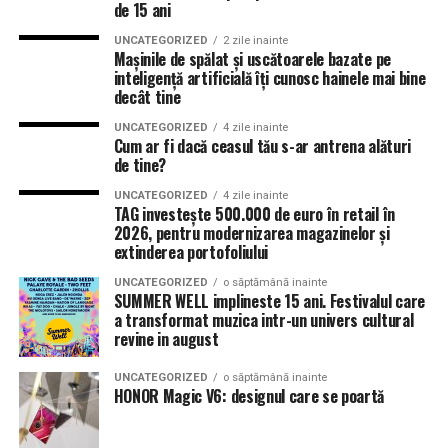
de 15 ani
UNCATEGORIZED
2 zile inainte
Mașinile de spălat și uscătoarele bazate pe
inteligență artificială îți cunosc hainele mai bine
decât tine
UNCATEGORIZED
4 zile inainte
Cum ar fi dacă ceasul tău s-ar antrena alături
de tine?
UNCATEGORIZED
4 zile inainte
TAG investește 500.000 de euro în retail în
2026, pentru modernizarea magazinelor și
extinderea portofoliului
UNCATEGORIZED
o săptămână inainte
SUMMER WELL implineste 15 ani. Festivalul care
a transformat muzica intr-un univers cultural
revine in august
UNCATEGORIZED
o săptămână inainte
HONOR Magic V6: designul care se poartă