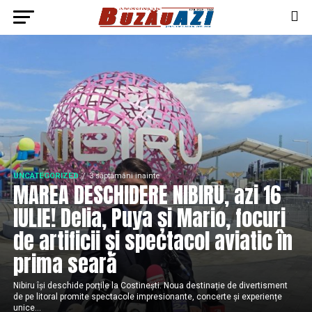
UNCATEGORIZED
3 săptămâni inainte
MAREA DESCHIDERE NIBIRU, azi 16
IULIE! Delia, Puya și Mario, focuri
de artificii și spectacol aviatic în
prima seară
Nibiru își deschide porțile la Costinești. Noua destinație de divertisment
de pe litoral promite spectacole impresionante, concerte și experiențe
unice...