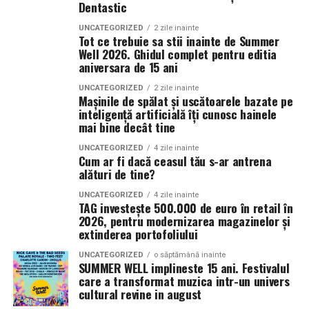
Dentastic
UNCATEGORIZED
2 zile inainte
Tot ce trebuie sa stii inainte de Summer
Well 2026. Ghidul complet pentru editia
aniversara de 15 ani
UNCATEGORIZED
2 zile inainte
Mașinile de spălat și uscătoarele bazate pe
inteligență artificială îți cunosc hainele
mai bine decât tine
UNCATEGORIZED
4 zile inainte
Cum ar fi dacă ceasul tău s-ar antrena
alături de tine?
UNCATEGORIZED
4 zile inainte
TAG investește 500.000 de euro în retail în
2026, pentru modernizarea magazinelor și
extinderea portofoliului
UNCATEGORIZED
o săptămână inainte
SUMMER WELL implineste 15 ani. Festivalul
care a transformat muzica intr-un univers
cultural revine in august