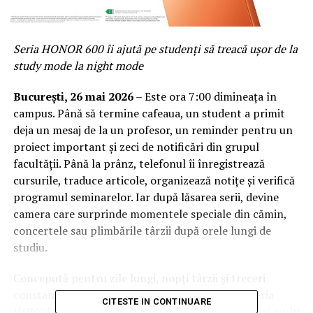
Seria HONOR 600 îi ajută pe studenți să treacă ușor de la
study mode la night mode
București, 26 mai 2026
– Este ora 7:00 dimineața în
campus. Până să termine cafeaua, un student a primit
deja un mesaj de la un profesor, un reminder pentru un
proiect important și zeci de notificări din grupul
facultății. Până la prânz, telefonul îi înregistrează
cursurile, traduce articole, organizează notițe și verifică
programul seminarelor. Iar după lăsarea serii, devine
camera care surprinde momentele speciale din cămin,
concertele sau plimbările târzii după orele lungi de
studiu.
Concepută pentru zile lungi, nopți târzii și treceri
constante între învățare, muncă și socializare, seria
CITESTE IN CONTINUARE
HONOR 600 răspunde unei realități în care tot mai mulți