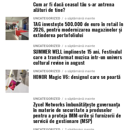
Cum ar fi dacă ceasul tău s-ar antrena
reduce amprenta ecologică fără a sacrifica performanța.
alături de tine?
Facturi mai mici înseamnă un impact mai redus asupra
De la Gara Buftea pana la Domeniul Stirbey sunt
mediului și o casă mai inteligentă.
aproximativ 30 de minute de mers pe jos. Participantii
UNCATEGORIZED
o săptămână inainte
TAG investește 500.000 de euro în retail în
trebuie insa sa tina cont ca nu exista trenuri de
2026, pentru modernizarea magazinelor și
Curățare cu abur care pătrunde mai adânc decât la
intoarcere pe timpul noptii.
extinderea portofoliului
suprafață
Biciclet
a
UNCATEGORIZED
o săptămână inainte
Pe măsură ce funcția de abur devine una dintre
SUMMER WELL implineste 15 ani. Festivalul
care a transformat muzica intr-un univers
caracteristicile cu cea mai rapidă creștere în categoria
Cei care aleg transportul alternativ vor gasi o parcare
cultural revine in august
mașinilor de spălat premium, tehnologia Hygiene Steam
special amenajata pentru biciclete chiar la intrarea in
de la Samsung oferă o curățare cu adevărat
festival.
UNCATEGORIZED
o săptămână inainte
HONOR Magic V6: designul care se poartă
revoluționară. Aburul este eliberat direct în tambur,
pătrunzând în fibrele țesăturilor pentru a elimina până
Masina
personal
a
la 99,9% din bacterii, inactivând totodată alergenii
Organizatorii recomanda utilizarea transportului public
proveniți de la acarienii din praful de casă, polen, părul
UNCATEGORIZED
o săptămână inainte
Zyxel Networks îmbunătățește guvernanța
sau a curselor speciale dedicate festivalului, intrucat nu
animalelor de companie și ciuperci: amenințările
în materie de securitate a produselor
exista parcare destinata publicului.
invizibile pe care un ciclu standard de spălare pur și
pentru a proteja IMM-urile și furnizorii de
simplu nu le poate elimina.
servicii de gestionare (MSP)
Daca alegi totusi sa vii cu masina, sunt recomandate
UNCATEGORIZED
2 săptămâni inainte