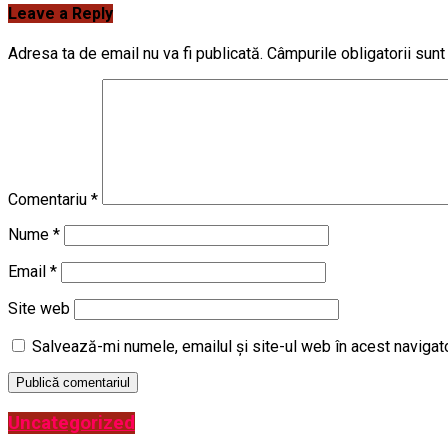
Leave a Reply
Adresa ta de email nu va fi publicată.
Câmpurile obligatorii sun
Comentariu
*
Nume
*
Email
*
Site web
Salvează-mi numele, emailul și site-ul web în acest navigat
Uncategorized