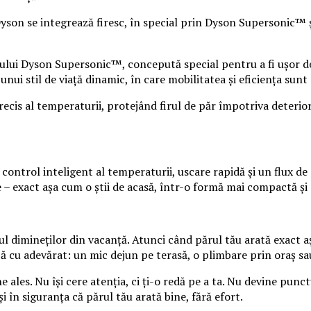
 Dyson se integrează firesc, în special prin Dyson Supersonic™ 
lui Dyson Supersonic™, concepută special pentru a fi ușor de
ui stil de viață dinamic, în care mobilitatea și eficiența sunt 
cis al temperaturii, protejând firul de păr împotriva deterioră
ntrol inteligent al temperaturii, uscare rapidă și un flux de a
tine – exact așa cum o știi de acasă, într-o formă mai compactă și
 dimineților din vacanță. Atunci când părul tău arată exact așa
ează cu adevărat: un mic dejun pe terasă, o plimbare prin oraș sa
les. Nu își cere atenția, ci ți-o redă pe a ta. Nu devine punctul
și în siguranța că părul tău arată bine, fără efort.