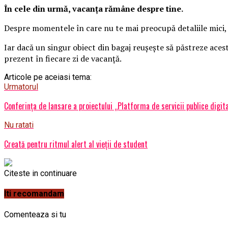
În cele din urmă, vacanța rămâne despre tine.
Despre momentele în care nu te mai preocupă detaliile mici, î
Iar dacă un singur obiect din bagaj reușește să păstreze acest 
prezent în fiecare zi de vacanță.
Articole pe aceiasi tema:
Urmatorul
Conferința de lansare a proiectului „Platforma de servicii publice di
Nu ratati
Creată pentru ritmul alert al vieții de student
Citeste in continuare
Iti recomandam
Comenteaza si tu