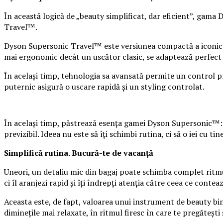
În această logică de „beauty simplificat, dar eficient”, gama
Travel™.
Dyson Supersonic Travel™ este versiunea compactă a iconicu
mai ergonomic decât un uscător clasic, se adaptează perfect un
În același timp, tehnologia sa avansată permite un control pre
puternic asigură o uscare rapidă și un styling controlat.
În același timp, păstrează esența gamei Dyson Supersonic™: co
previzibil. Ideea nu este să îți schimbi rutina, ci să o iei cu 
Simplifică rutina. Bucură-te de vacanță
Uneori, un detaliu mic din bagaj poate schimba complet ritmul
ci îl aranjezi rapid și îți îndrepți atenția către ceea ce cont
Aceasta este, de fapt, valoarea unui instrument de beauty bine a
diminețile mai relaxate, în ritmul firesc în care te pregătești 