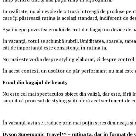
În realitate, nu ai nevoie de o trusă întreagă de produse pent
care îți păstrează rutina la același standard, indiferent de des
Așa începe povestea eroului discret din bagaj: un device de h
În vacanță, totul se schimbă subtil. Umiditatea, soarele, sare
cât de importantă este consistența în rutina ta.
Nu mai este vorba despre styling elaborat, ci despre control fă
În acest context, un uscător de păr performant nu mai este un s
Eroul din bagajul de beauty
Nu este cel mai spectaculos obiect din valiză, dar este, fără
simplifică procesul de styling și îți oferă acel sentiment de c
În vacanță, asta se traduce prin mai puțin stres dimineața 
Dyson Supersonic Travel™ – rutina ta, dar în format de 