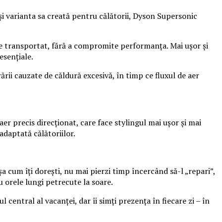
și varianta sa creată pentru călătorii, Dyson Supersonic
 transportat, fără a compromite performanța. Mai ușor și
esențiale.
rii cauzate de căldură excesivă, în timp ce fluxul de aer
er precis direcționat, care face stylingul mai ușor și mai
 adaptată călătoriilor.
 cum îți dorești, nu mai pierzi timp încercând să-l „repari”,
u orele lungi petrecute la soare.
 central al vacanței, dar îi simți prezența în fiecare zi – în