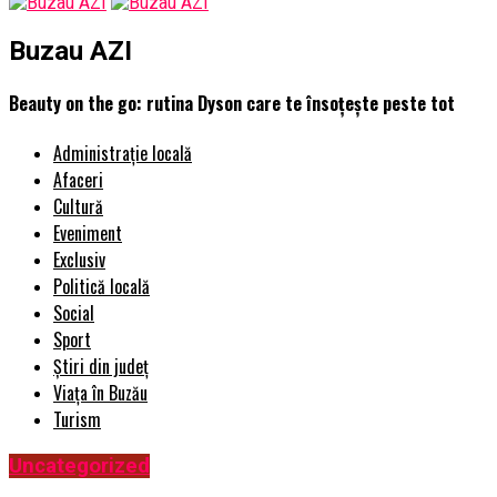
Buzau AZI
Beauty on the go: rutina Dyson care te însoțește peste tot
Administrație locală
Afaceri
Cultură
Eveniment
Exclusiv
Politică locală
Social
Sport
Știri din județ
Viața în Buzău
Turism
Uncategorized