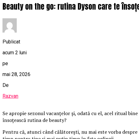
Beauty on the go: rutina Dyson care te însoț
Publicat
acum 2 luni
pe
mai 28, 2026
De
Razvan
Se apropie sezonul vacanțelor și, odată cu el, acel ritual bine 
însoțească rutina de beauty?
Pentru că, atunci când călătorești, nu mai este vorba despre r
timp pentru tine și mai puțin timp în fața oglinzii.