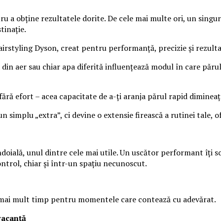
ru a obține rezultatele dorite. De cele mai multe ori, un singur
tinație.
airstyling Dyson, creat pentru performanță, precizie și rezulta
a din aer sau chiar apa diferită influențează modul în care păr
ră efort – acea capacitate de a-ți aranja părul rapid dimineața 
implu „extra”, ci devine o extensie firească a rutinei tale, ofe
 îndoială, unul dintre cele mai utile. Un uscător performant îți
ontrol, chiar și într-un spațiu necunoscut.
și mai mult timp pentru momentele care contează cu adevărat.
vacanță