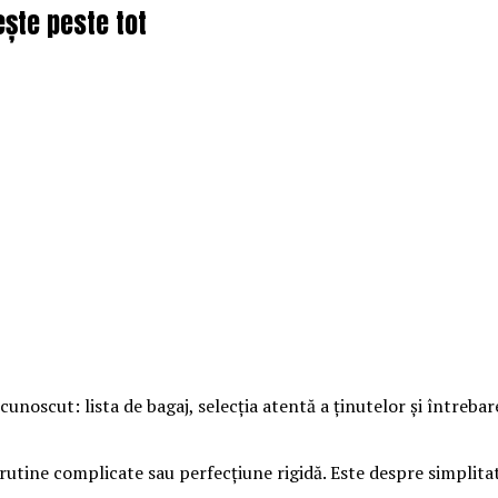
ește peste tot
cunoscut: lista de bagaj, selecția atentă a ținutelor și întrebar
utine complicate sau perfecțiune rigidă. Este despre simplitate,