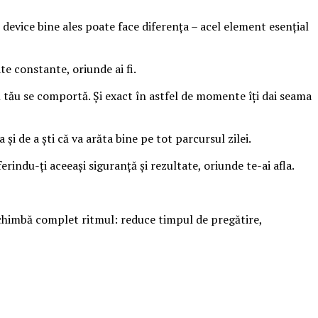
 device bine ales poate face diferența – acel element esențial
te constante, oriunde ai fi.
ul tău se comportă. Și exact în astfel de momente îți dai seama
și de a ști că va arăta bine pe tot parcursul zilei.
rindu-ți aceeași siguranță și rezultate, oriunde te-ai afla.
 schimbă complet ritmul: reduce timpul de pregătire,