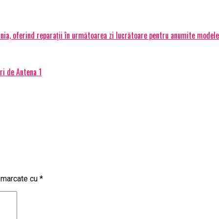
ia, oferind reparații în următoarea zi lucrătoare pentru anumite modele
ri de Antena 1
t marcate cu
*