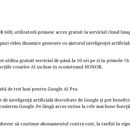
R 600, utilizatorii primesc acces gratuit la serviciul cloud Ima
uri video dinamice generate cu ajutorul inteligenței artificial
ot utiliza gratuit serviciul de până la 10 ori pe zi în primele 76
ncțiile creative AI incluse în ecosistemul HONOR.
ită de trei luni pentru Google AI Pro.
e de inteligență artificială dezvoltate de Google și pot benefic
ul ecosistem Google. Pe lângă acces extins la cele mai bune funcț
ă doresc să continue abonamentul contra cost, la tariful în vig