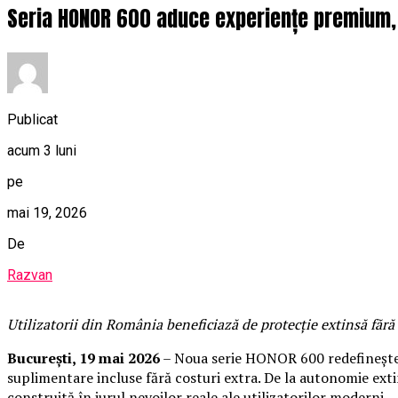
Seria HONOR 600 aduce experiențe premium, f
Publicat
acum 3 luni
pe
mai 19, 2026
De
Razvan
Utilizatorii din România beneficiază de protecție extinsă fără c
București, 19 mai 2026
– Noua serie HONOR 600 redefinește a
suplimentare incluse fără costuri extra. De la autonomie extins
construită în jurul nevoilor reale ale utilizatorilor moderni.