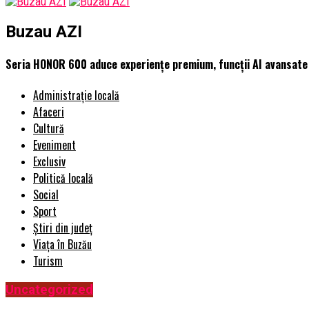
Buzau AZI
Seria HONOR 600 aduce experiențe premium, funcții AI avansate ș
Administrație locală
Afaceri
Cultură
Eveniment
Exclusiv
Politică locală
Social
Sport
Știri din județ
Viața în Buzău
Turism
Uncategorized