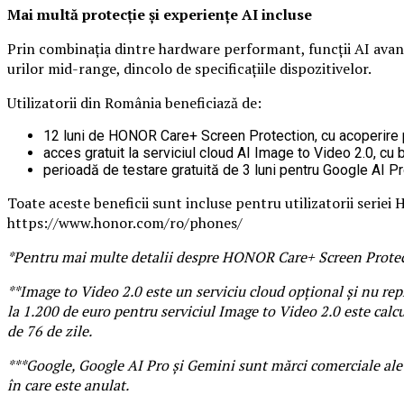
Mai multă protecție și experiențe AI incluse
Prin combinația dintre hardware performant, funcții AI avan
urilor mid-range, dincolo de specificațiile dispozitivelor.
Utilizatorii din România beneficiază de:
12 luni de HONOR Care+ Screen Protection, cu acoperire pen
acces gratuit la serviciul cloud AI Image to Video 2.0, cu 
perioadă de testare gratuită de 3 luni pentru Google AI Pr
Toate aceste beneficii sunt incluse pentru utilizatorii serie
https://www.honor.com/ro/phones/
*Pentru mai multe detalii despre HONOR Care+ Screen Protect
**Image to Video 2.0 este un serviciu cloud opțional și nu rep
la 1.200 de euro pentru serviciul Image to Video 2.0 este calcu
de 76 de zile.
***Google, Google AI Pro și Gemini sunt mărci comerciale ale
în care este anulat.