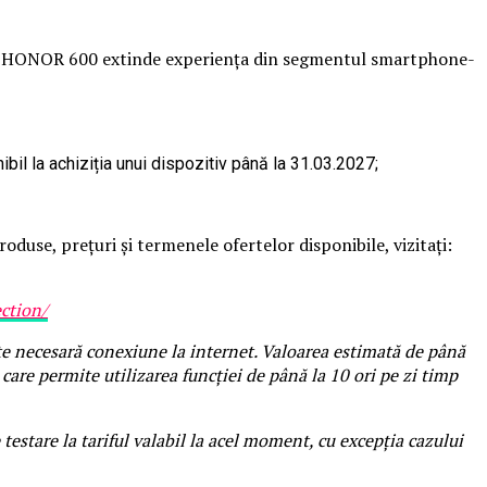
seria HONOR 600 extinde experiența din segmentul smartphone-
il la achiziția unui dispozitiv până la 31.03.2027;
duse, prețuri și termenele ofertelor disponibile, vizitați:
ction/
ste necesară conexiune la internet. Valoarea estimată de până
care permite utilizarea funcției de până la 10 ori pe zi timp
tare la tariful valabil la acel moment, cu excepția cazului