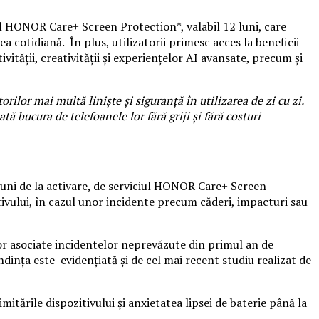
ul HONOR Care+ Screen Protection*, valabil 12 luni, care
 cotidiană. În plus, utilizatorii primesc acces la beneficii
vității, creativității și experiențelor AI avansate, precum și
or mai multă liniște și siguranță în utilizarea de zi cu zi.
ă bucura de telefoanele lor fără griji și fără costuri
luni de la activare, de serviciul HONOR Care+ Screen
tivului, în cazul unor incidente precum căderi, impacturi sau
lor asociate incidentelor neprevăzute din primul an de
ndința este evidențiată și de cel mai recent studiu realizat de
imitările dispozitivului și anxietatea lipsei de baterie până la