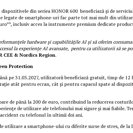
ă dispozitivele din seriea HONOR 600 beneficiază și de servici
 legate de smartphone-uri fac parte tot mai mult din utilizarea
 euro**, inclusiv acces la instrumente premium dedicate producti
manțele hardware și capabilitățile AI și să oferim consumatoril
esul la experiențe AI avansate, pentru ca utilizatorii să se poat
R CEE & Nordics Region
.
een Protection
ă pe 31.03.2027, utilizatorii beneficiază gratuit, timp de 12 
rație atât pentru ecran, cât și pentru capacul spate al dispozi
loare de până la 200 de euro, contribuind la reducerea costuri
iențe de utilizare ale telefonului mai sigure și mai fiabile. Te
ccident cu telefonul în ultimii doi ani.
e utilizare a smartphone-ului cu diferite surse de stres, de la l