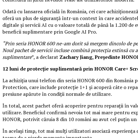
Odată cu lansarea oficială în România, cei care achiziționeaz
oferă un plus de siguranță într-un context în care accidentele
digitale și servicii AI cu o valoare totală de până la 1.200 de
beneficii suplimentare prin Google AI Pro.
“Prin seria HONOR 600 ne-am dorit să mergem dincolo de perfor
Noul pachet de servicii incluse combină protecția extinsă cu acc
suplimentare
”, a declarat
Zachary Jiang, Președinte HONO
12 luni de protecție suplimentară prin HONOR Care+ Scr
La achiziția unui telefon din seria HONOR 600 din România pân
Protection, care include protecție 1+1 și acoperă câte o repa
presiune apărute în condiții normale de utilizare.
În total, acest pachet oferă acoperire pentru reparații în va
utilizare. Beneficiul confirmă nevoia tot mai mare pentru exper
HONOR, potrivit căruia 8 din 10 români au avut cel puțin un a
În același timp, tot mai mulți utilizatori asociază experiența d
teama de a pierde momente importante.