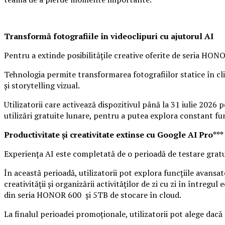
Transformă fotografiile în videoclipuri cu ajutorul AI
Pentru a extinde posibilitățile creative oferite de seria HONO
Tehnologia permite transformarea fotografiilor statice în clip
și storytelling vizual.
Utilizatorii care activează dispozitivul până la 31 iulie 2026 p
utilizări gratuite lunare, pentru a putea explora constant fu
Productivitate și creativitate extinse cu Google AI Pro***
Experiența AI este completată de o perioadă de testare gratu
În această perioadă, utilizatorii pot explora funcțiile avansat
creativității și organizării activităților de zi cu zi în întreg
din seria HONOR 600 și 5TB de stocare în cloud.
La finalul perioadei promoționale, utilizatorii pot alege dac