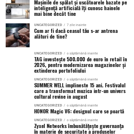
Mașinile de spălat și uscătoarele bazate pe
care solicită fațete dentare, un
implant dentar
rapid
inteligență artificială îți cunosc hainele
sau reabilitări complete vin aici cu o așteptare clară:
mai bine decât tine
servicii premium, predictibilitate și zero erori.
UNCATEGORIZED
7 zile inainte
Cum ar fi dacă ceasul tău s-ar antrena
Buzoienii care pun preț pe detaliile fine ale imaginii lor
alături de tine?
știu că un tratament estetic nu înseamnă doar aplicarea
unor materiale pe dinți, ci o analiză arhitecturală a feței,
o integrare armonioasă și o funcționalitate perfectă.
UNCATEGORIZED
o săptămână inainte
TAG investește 500.000 de euro în retail în
Aceste deziderate pot fi atinse doar în clinici care
2026, pentru modernizarea magazinelor și
investesc masiv în inovație și într-o echipă
extinderea portofoliului
hiperspecializată, lucruri care diferențiază Dentastic de
UNCATEGORIZED
o săptămână inainte
opțiunile stomatologice convenționale.
SUMMER WELL implineste 15 ani. Festivalul
care a transformat muzica intr-un univers
cultural revine in august
Tehnologie de ultimă generație
UNCATEGORIZED
o săptămână inainte
și rapiditate de execuție la
HONOR Magic V6: designul care se poartă
superlativ
UNCATEGORIZED
o săptămână inainte
Zyxel Networks îmbunătățește guvernanța
în materie de securitate a produselor