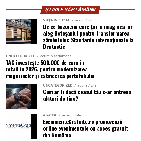
cu o precizie micrometrică și cimentate deseori într-o
singură zi. Transformarea se face eficient, extrem de
ȘTIRILE SĂPTĂMÂNII
precis și cu un disconfort redus la zero.
VIAȚA ÎN BUZĂU
acum 5 zile
De ce buzoienii care țin la imaginea lor
aleg Botoșaniul pentru transformarea
zâmbetului: Standarde internaționale la
Dentastic
UNCATEGORIZED
acum o săptămână
TAG investește 500.000 de euro în
retail în 2026, pentru modernizarea
magazinelor și extinderea portofoliului
UNCATEGORIZED
acum 7 zile
Cum ar fi dacă ceasul tău s-ar antrena
alături de tine?
Excelența poartă un nume: Dr.
AFACERI
acum 3 zile
EvenimenteGratuite.ro promovează
Răzvan Pelin și Dr. Larisa
online evenimentele cu acces gratuit
din România
Ancuța Acsinte