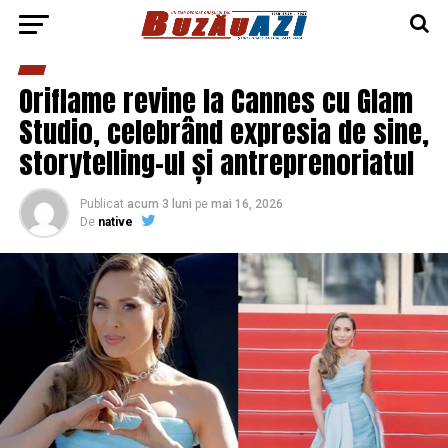
Oriflame revine la Cannes cu Glam
Studio, celebrând expresia de sine,
storytelling-ul și antreprenoriatul
Publicat
acum 3 luni
pe
mai 16, 2026
De
native