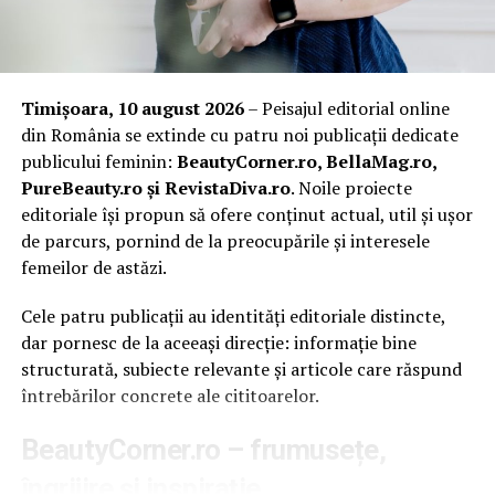
„Cannes este o celebrare globală a storytelling-ului și a
expresiei de sine, ceea ce îl face o extensie naturală
pentru Oriflame. Prin Glam Studio, suntem mândri să
Timișoara, 10 august 2026
– Peisajul editorial online
susținem talentele într-unul dintre cele mai vizibile
din România se extinde cu patru noi publicații dedicate
momente ale lor, evidențiind în același timp
publicului feminin:
BeautyCorner.ro, BellaMag.ro,
creativitatea, măiestria și spiritul antreprenorial care
PureBeauty.ro și RevistaDiva.ro
. Noile proiecte
definesc brandul nostru.
editoriale își propun să ofere conținut actual, util și ușor
De la produsele pe care le dezvoltăm până la oamenii
de parcurs, pornind de la preocupările și interesele
care ne reprezintă în întreaga lume, frumusețea la
femeilor de astăzi.
Oriflame înseamnă întotdeauna încredere,
Cele patru publicații au identități editoriale distincte,
individualitate și oportunitate.”
dar pornesc de la aceeași direcție: informație bine
structurată, subiecte relevante și articole care răspund
În prima zi a festivalului, Oriflame Glam Studio a avut-o
întrebărilor concrete ale cititoarelor.
ca invitată specială pe
Iulia Vântur
, care a ales să se
pregătească alături de echipa noastră pentru aparițiile
BeautyCorner.ro – frumusețe,
sale de la Cannes. Vizita sa marchează un moment
îngrijire și inspirație