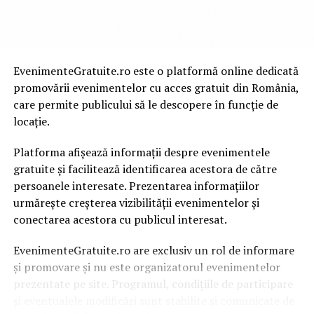
informație practică și inspirație, cu articole despre
tendințe, stil personal, relații, timp liber și idei pentru o
viață mai echilibrată.
EvenimenteGratuite.ro este o platformă online dedicată
PureBeauty.ro – frumusețe, îngrijire
promovării evenimentelor cu acces gratuit din România,
și wellness
care permite publicului să le descopere în funcție de
locație.
Prin
PureBeauty.ro
, cititoarele vor găsi o abordare
concentrată asupra îngrijirii personale, frumuseții și
Platforma afișează informații despre evenimentele
stării de bine.
gratuite și facilitează identificarea acestora de către
persoanele interesate. Prezentarea informațiilor
Publicația abordează teme precum skincare, ingrediente
urmărește creșterea vizibilității evenimentelor și
cosmetice, îngrijirea corpului și părului, beauty, wellness
conectarea acestora cu publicul interesat.
și ritualuri de self-care, într-un format accesibil și
adaptat interesului tot mai mare pentru rutine simple și
EvenimenteGratuite.ro are exclusiv un rol de informare
alegeri informate.
și promovare și nu este organizatorul evenimentelor
prezentate pe site. Programul, condițiile de participare
RevistaDiva.ro – modă, frumusețe și
și eventualele modificări sunt stabilite și comunicate de