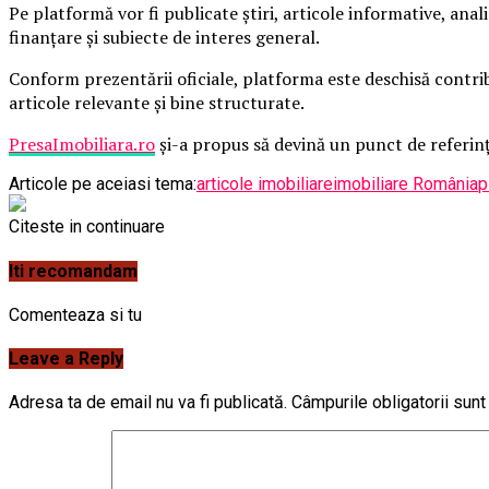
Pe platformă vor fi publicate știri, articole informative, analiz
finanțare și subiecte de interes general.
Conform prezentării oficiale, platforma este deschisă contribuț
articole relevante și bine structurate.
PresaImobiliara.ro
și-a propus să devină un punct de referinț
Articole pe aceiasi tema:
articole imobiliare
imobiliare România
p
Citeste in continuare
Iti recomandam
Comenteaza si tu
Leave a Reply
Adresa ta de email nu va fi publicată.
Câmpurile obligatorii sun