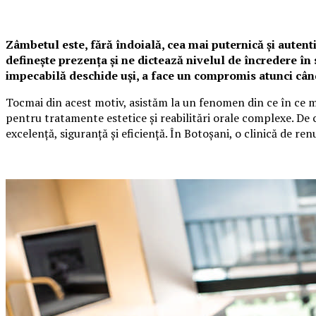
Zâmbetul este, fără îndoială, cea mai puternică și autent
definește prezența și ne dictează nivelul de încredere în s
impecabilă deschide uși, a face un compromis atunci cân
Tocmai din acest motiv, asistăm la un fenomen din ce în ce ma
pentru tratamente estetice și reabilitări orale complexe. D
excelență, siguranță și eficiență. În Botoșani, o clinică de 