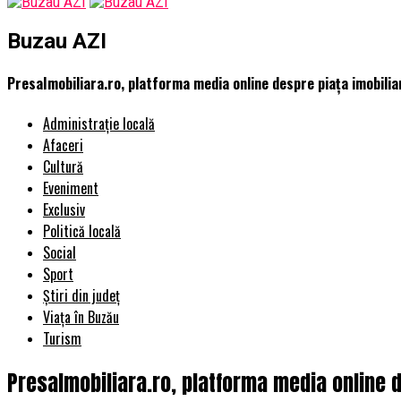
Buzau AZI
PresaImobiliara.ro, platforma media online despre piața imobili
Administrație locală
Afaceri
Cultură
Eveniment
Exclusiv
Politică locală
Social
Sport
Știri din județ
Viața în Buzău
Turism
PresaImobiliara.ro, platforma media online 