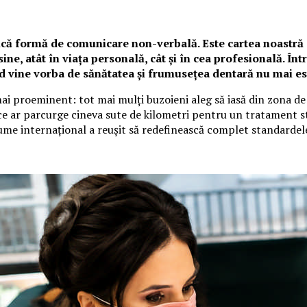
ică formă de comunicare non-verbală. Este cartea noastră d
ine, atât în viața personală, cât și în cea profesională. Înt
d vine vorba de sănătatea și frumusețea dentară nu mai es
i proeminent: tot mai mulți buzoieni aleg să iasă din zona de c
e ce ar parcurge cineva sute de kilometri pentru un tratament
renume internațional a reușit să redefinească complet standard