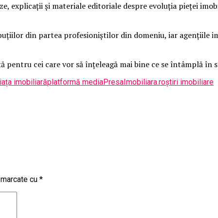
e, explicații și materiale editoriale despre evoluția pieței imobi
iilor din partea profesioniștilor din domeniu, iar agențiile imo
ă pentru cei care vor să înțeleagă mai bine ce se întâmplă în 
iața imobiliară
platformă media
PresaImobiliara.ro
știri imobiliare
t marcate cu
*