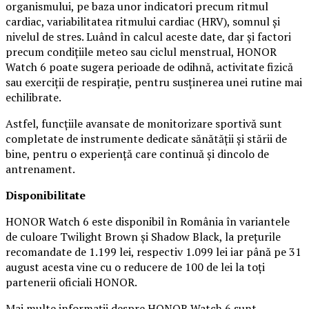
organismului, pe baza unor indicatori precum ritmul
cardiac, variabilitatea ritmului cardiac (HRV), somnul și
nivelul de stres. Luând în calcul aceste date, dar și factori
precum condițiile meteo sau ciclul menstrual, HONOR
Watch 6 poate sugera perioade de odihnă, activitate fizică
sau exerciții de respirație, pentru susținerea unei rutine mai
echilibrate.
Astfel, funcțiile avansate de monitorizare sportivă sunt
completate de instrumente dedicate sănătății și stării de
bine, pentru o experiență care continuă și dincolo de
antrenament.
Disponibilitate
HONOR Watch 6 este disponibil în România în variantele
de culoare Twilight Brown și Shadow Black, la prețurile
recomandate de 1.199 lei, respectiv 1.099 lei iar până pe 31
august acesta vine cu o reducere de 100 de lei la toți
partenerii oficiali HONOR.
Mai multe informații despre HONOR Watch 6 sunt