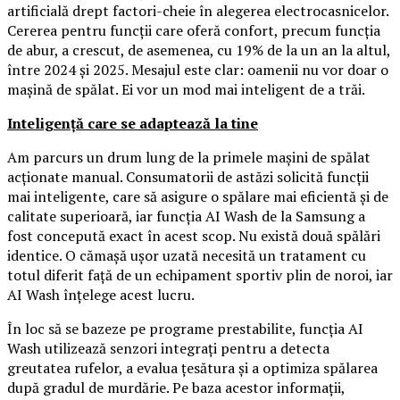
artificială drept factori-cheie în alegerea electrocasnicelor.
Cererea pentru funcții care oferă confort, precum funcția
de abur, a crescut, de asemenea, cu 19% de la un an la altul,
între 2024 și 2025. Mesajul este clar: oamenii nu vor doar o
mașină de spălat. Ei vor un mod mai inteligent de a trăi.
Inteligență care se adaptează la tine
Am parcurs un drum lung de la primele mașini de spălat
acționate manual. Consumatorii de astăzi solicită funcții
mai inteligente, care să asigure o spălare mai eficientă și de
calitate superioară, iar funcția AI Wash de la Samsung a
fost concepută exact în acest scop. Nu există două spălări
identice. O cămașă ușor uzată necesită un tratament cu
totul diferit față de un echipament sportiv plin de noroi, iar
AI Wash înțelege acest lucru.
În loc să se bazeze pe programe prestabilite, funcția AI
Wash utilizează senzori integrați pentru a detecta
greutatea rufelor, a evalua țesătura și a optimiza spălarea
după gradul de murdărie. Pe baza acestor informații,