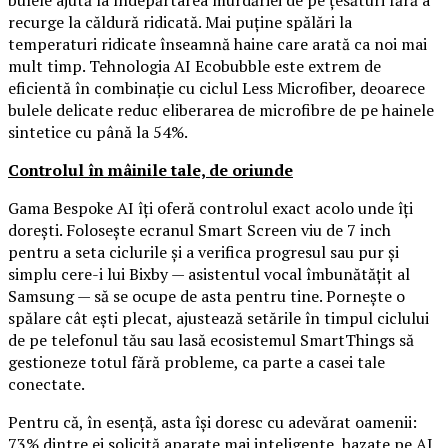
bulele ajută la îndepărtarea murdăriei de pe țesături fără a
recurge la căldură ridicată. Mai puține spălări la
temperaturi ridicate înseamnă haine care arată ca noi mai
mult timp. Tehnologia AI Ecobubble este extrem de
eficientă în combinație cu ciclul Less Microfiber, deoarece
bulele delicate reduc eliberarea de microfibre de pe hainele
sintetice cu până la 54%.
Controlul în mâinile tale, de oriunde
Gama Bespoke AI îți oferă controlul exact acolo unde îți
dorești. Folosește ecranul Smart Screen viu de 7 inch
pentru a seta ciclurile și a verifica progresul sau pur și
simplu cere-i lui Bixby — asistentul vocal îmbunătățit al
Samsung — să se ocupe de asta pentru tine. Pornește o
spălare cât ești plecat, ajustează setările în timpul ciclului
de pe telefonul tău sau lasă ecosistemul SmartThings să
gestioneze totul fără probleme, ca parte a casei tale
conectate.
Pentru că, în esență, asta își doresc cu adevărat oamenii:
73% dintre ei solicită aparate mai inteligente, bazate pe AI,