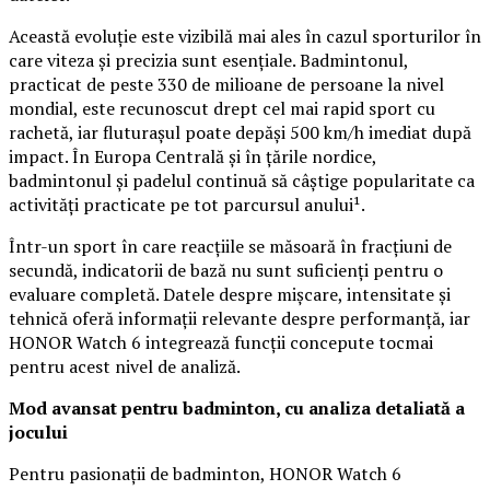
Această evoluție este vizibilă mai ales în cazul sporturilor în
care viteza și precizia sunt esențiale. Badmintonul,
practicat de peste 330 de milioane de persoane la nivel
mondial, este recunoscut drept cel mai rapid sport cu
rachetă, iar fluturașul poate depăși 500 km/h imediat după
impact. În Europa Centrală și în țările nordice,
badmintonul și padelul continuă să câștige popularitate ca
activități practicate pe tot parcursul anului¹.
Într-un sport în care reacțiile se măsoară în fracțiuni de
secundă, indicatorii de bază nu sunt suficienți pentru o
evaluare completă. Datele despre mișcare, intensitate și
tehnică oferă informații relevante despre performanță, iar
HONOR Watch 6 integrează funcții concepute tocmai
pentru acest nivel de analiză.
Mod avansat pentru badminton, cu analiza detaliată a
jocului
Pentru pasionații de badminton, HONOR Watch 6