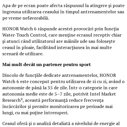
Apa de pe ecran poate afecta răspunsul la atingere și poate
îngreuna utilizarea ceasului în timpul antrenamentelor sau
pe vreme nefavorabilă.
HONOR Watch 6 răspunde acestei provocări prin funcția
Water-Touch Control, care menține ecranul receptiv chiar
și atunci când utilizatorul are mâinile ude sau folosește
ceasul în ploaie, facilitând interacțiunea în mai multe
scenarii de utilizare.
Mai mult decât un partener pentru sport
Dincolo de funcțiile dedicate antrenamentelor, HONOR
Watch 6 este conceput pentru utilizarea de zi cu zi, având o
autonomie de până la 35 de zile. Într-o categorie în care
autonomia medie este de 5–7 zile, potrivit Intel Market
Research², această performanță reduce frecvența
încărcărilor și permite monitorizarea pe perioade mai
lungi, cu mai puține întreruperi.
Ceasul oferă și o analiză detaliată a nivelului de energie al