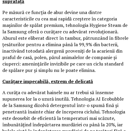
suprafață
Pe măsură ce funcția de abur devine una dintre
caracteristicile cu cea mai rapidă creștere în categoria
mașinilor de spălat premium, tehnologia Hygiene Steam de
la Samsung oferă o curățare cu adevărat revoluționară.
Aburul este eliberat direct în tambur, pătrunzând în fibrele
țesăturilor pentru a elimina până la 99,9% din bacterii,
inactivând totodată alergenii proveniți de la acarienii din
praful de casă, polen, părul animalelor de companie și
ciuperci: amenințările invizibile pe care un ciclu standard
de spălare pur și simplu nu le poate elimina.
Curățare impecabilă, extrem de delicată
A curăța cu adevărat hainele nu ar trebui să însemne
supunerea lor la o uzură inutilă. Tehnologia AI Ecobubble
de la Samsung dizolvă detergentul într-o spumă fină și
penetrantă înainte chiar de începerea ciclului. Tehnologia
este deosebit de eficientă la temperaturi mai scăzute,
îmbunătățind îndepărtarea murdăriei cu până la 20%, iar