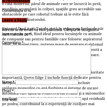
Iti recomandam
o casă modernă: părul de animale care se încurcă în perii,
murdăria acumulată în colțuri, spațiile greu accesibile sau
Comenteaza si tu
obstacolele pe care robotul trebuie să le evite fără
intervenția utilizatorului.
Leave a Reply
Sistemul Dual Anti-Tangle ajută la reducerea firelor de păr
Adresa ta de email nu va fi publicată.
Câmpurile obligatorii
încurcate în perii, fiind ideal pentru locuințele cu animale
sunt marcate cu
*
de companie sau pentru familiile care folosesc aspiratorul
Comentariu
*
zilnic. În același timp, puterea mare de aspirare și sistemul
îmbunătățit de mop contribuie la îndepărtarea eficientă a
murdăriei, petelor și prafului fin de pe podele și covoare.
Pentru familiile cu copii mici, igiena reprezintă o prioritate
importantă. Qrevo Edge 2 include funcții dedicate pentru
Nume
*
menținerea curățeniei și igienei în locuință, inclusiv
spălarea mopurilor cu apă fierbinte și sisteme de uscare
Email
*
automată care ajută la reducerea bacteriilor și a mirosurilor
neplăcute. Mopul îmbunătățit lasă mai puțină apă reziduală
Site web
pe podea, contribuind la o experiență de curățare mai