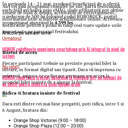
În perioada 14 – 21 mai, produsul beneficiază de o ofertă
Aici vei gasi programul complet pe zile, harta festivalului,
early bird exclusivă prin eMAG, unde utilizatorii pot obține
zonele de food & drinks, activitatile de entertainment,
o reducere de 300 lei folosind codul ROBOROCK, prețul
informatiile utile si biletele achizitionate online. Activeaza
promoțional ajungând la
4.399 lei.
notificarile pentru a primi in timp real toate update-urile
importante pe parcursul festivalului.
Articole pe aceiasi tema:
Urmatorul
HONOR redefinește experiența smartphone prin AI integrat la nivel de
Biletul de acces
sistem
Fiecare participant trebuie sa prezinte propriul bilet la
Nu ratati
intrare, in format digital sau tiparit. Daca vii impreuna cu
prietenii, asigura-te ca fiecare persoana are acces la
HONOR raportează creșteri puternice în România într-un început de
propriul bilet inainte de a ajunge la festival.
an dificil pentru industria smartphone-urilor
Ridica-t
i br
at
ara
inainte de festival
Daca esti dintre cei mai bine pregatiti, poti ridica, intre 3 si
6 August, bratara din:
Orange Shop Victoriei (9:00 – 18:00)
Orange Shop Plaza (12:00 – 20:00)