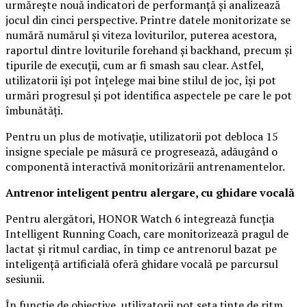
urmărește nouă indicatori de performanță și analizează
jocul din cinci perspective. Printre datele monitorizate se
numără numărul și viteza loviturilor, puterea acestora,
raportul dintre loviturile forehand și backhand, precum și
tipurile de execuții, cum ar fi smash sau clear. Astfel,
utilizatorii își pot înțelege mai bine stilul de joc, își pot
urmări progresul și pot identifica aspectele pe care le pot
îmbunătăți.
Pentru un plus de motivație, utilizatorii pot debloca 15
insigne speciale pe măsură ce progresează, adăugând o
componentă interactivă monitorizării antrenamentelor.
Antrenor inteligent pentru alergare, cu ghidare vocală
Pentru alergători, HONOR Watch 6 integrează funcția
Intelligent Running Coach, care monitorizează pragul de
lactat și ritmul cardiac, în timp ce antrenorul bazat pe
inteligență artificială oferă ghidare vocală pe parcursul
sesiunii.
În funcție de obiective, utilizatorii pot seta ținte de ritm