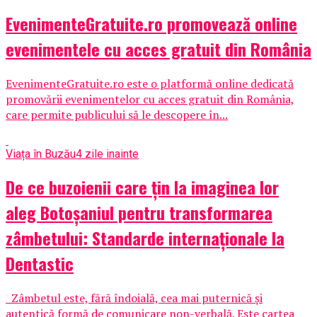
EvenimenteGratuite.ro promovează online
evenimentele cu acces gratuit din România
EvenimenteGratuite.ro este o platformă online dedicată
promovării evenimentelor cu acces gratuit din România,
care permite publicului să le descopere în...
Viața în Buzău
4 zile inainte
De ce buzoienii care țin la imaginea lor
aleg Botoșaniul pentru transformarea
zâmbetului: Standarde internaționale la
Dentastic
Zâmbetul este, fără îndoială, cea mai puternică și
autentică formă de comunicare non-verbală. Este cartea