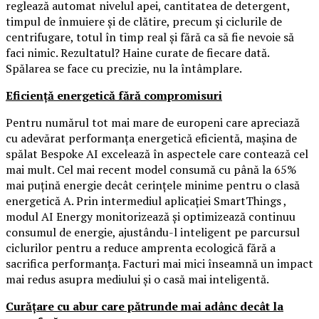
reglează automat nivelul apei, cantitatea de detergent,
timpul de înmuiere și de clătire, precum și ciclurile de
centrifugare, totul în timp real și fără ca să fie nevoie să
faci nimic. Rezultatul? Haine curate de fiecare dată.
Spălarea se face cu precizie, nu la întâmplare.
Eficiență energetică fără compromisuri
Pentru numărul tot mai mare de europeni care apreciază
cu adevărat performanța energetică eficientă, mașina de
spălat Bespoke AI excelează în aspectele care contează cel
mai mult. Cel mai recent model consumă cu până la 65%
mai puțină energie decât cerințele minime pentru o clasă
energetică A. Prin intermediul aplicației SmartThings ,
modul AI Energy monitorizează și optimizează continuu
consumul de energie, ajustându-l inteligent pe parcursul
ciclurilor pentru a reduce amprenta ecologică fără a
sacrifica performanța. Facturi mai mici înseamnă un impact
mai redus asupra mediului și o casă mai inteligentă.
Curățare cu abur care pătrunde mai adânc decât la