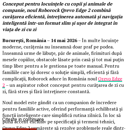
Conceput pentru locuințele cu copii și animale de
companie, noul Roborock Qrevo Edge 2 combină
curățarea eficientă, întreținerea automată și navigația
inteligentă într-un format slim și ușor de integrat în
viața de zi cu zi
București, România – 14 mai 2026
– În multe locuințe
moderne, curățenia nu înseamnă doar praf pe podea.
Înseamnă urme de lăbuțe, păr de animale, firimituri după
mesele copiilor, obstacole lăsate prin casă și tot mai puțin
timp liber pentru a le gestiona pe toate manual. Pentru
familiile care își doresc o soluție simplă, eficientă și fără
complicații, Roborock aduce în România noul
Qrevo Edge
2
– un aspirator robot conceput pentru curățarea de zi cu
zi, fără stres și fără întreținere constantă.
Noul model este gândit ca un companion de încredere
pentru familiile active, oferind performanță echilibrată și
funcții inteligente care simplifică rutina zilnică. În loc să
Citeste in continuare
pună accent exclusiv pe specificații și termeni tehnici,
Qrevo Edge 2 urmărește să rezolve problemele reale dintr-