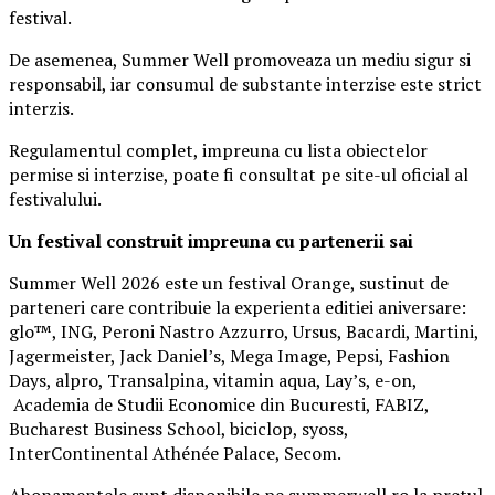
festival.
De asemenea, Summer Well promoveaza un mediu sigur si
responsabil, iar consumul de substante interzise este strict
interzis.
Regulamentul complet, impreuna cu lista obiectelor
permise si interzise, poate fi consultat pe site-ul oficial al
festivalului.
Un festival construit
impreuna cu partenerii sai
Summer Well 2026 este un festival Orange, sustinut de
parteneri care contribuie la experienta editiei aniversare:
glo™, ING, Peroni Nastro Azzurro, Ursus, Bacardi, Martini,
Jagermeister, Jack Daniel’s, Mega Image, Pepsi, Fashion
Days, alpro, Transalpina, vitamin aqua, Lay’s, e-on,
Academia de Studii Economice din Bucuresti, FABIZ,
Bucharest Business School, biciclop, syoss,
InterContinental Athénée Palace, Secom.
Abonamentele sunt disponibile pe summerwell.ro la pretul