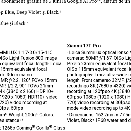
n abonament gratuit de 3 luni la Google AI Pro¹⁴, alături de 
ep Blue, Deep Violet și Black.⁴
Blue și Black.⁴
Xiaomi 17T Pro
UMMILUX 1:1.7-3.0/15-115
· Leica Summilux optical lens
OISo Light Fusion 800 image
camerao 50MP, ƒ/1.67, OISo Li
quivalent focal length· Leica
Pixelo 23mm equivalent focal l
115mm equivalent focal
OISo 115mm equivalent focal l
orts 30cm macro
photography· Leica ultra-wide
12MP, ƒ/2.2, 120° FOVo 15mm
length· Front camerao 32MP, ƒ/
2MP, ƒ/2.2, 90° FOVo 21mm
recordingo 8K (7680 x 4320) vi
go 4K (3840 x 2160) HDR10+
recording at 120fpso 4K (3840
 (1920 x 1080) HDR10+ video
60fpso 1080p (1920 x 1080) HD
720) video recording at
720) video recording at 30fpso
0fps, 60fps
mode video recording up to 4K
⁵· Weight: 200g⁵· Colors:
· Dimensions: 162.2mm x 77.5m
resistance
¹⁶
Violet, Black⁴· IP68 water and 
®
®
x 1268o Corning
Gorilla
Glass