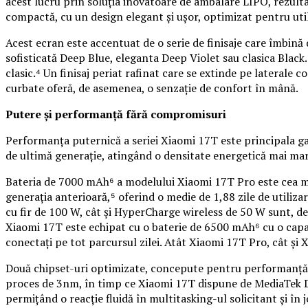
acest lucru prin soluția inovatoare de ambalare LIPO, rezult
compactă, cu un design elegant și ușor, optimizat pentru util
Acest ecran este accentuat de o serie de finisaje care îmbină
sofisticată Deep Blue, eleganta Deep Violet sau clasica Black.
clasic.⁴ Un finisaj periat rafinat care se extinde pe laterale
curbate oferă, de asemenea, o senzație de confort în mână.
Putere și performanță fără compromisuri
Performanța puternică a seriei Xiaomi 17T este principala ga
de ultimă generație, atingând o densitate energetică mai ma
Bateria de 7000 mAh⁶ a modelului Xiaomi 17T Pro este cea mai
generația anterioară,⁵ oferind o medie de 1,88 zile de utilizar
cu fir de 100 W, cât și HyperCharge wireless de 50 W sunt, de
Xiaomi 17T este echipat cu o baterie de 6500 mAh⁶ cu o capa
conectați pe tot parcursul zilei. Atât Xiaomi 17T Pro, cât ș
Două chipset-uri optimizate, concepute pentru performanță s
proces de 3nm, în timp ce Xiaomi 17T dispune de MediaTek D
permițând o reacție fluidă în multitasking-ul solicitant și 