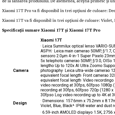
de la lansarea produsului. De asemenea, aceștia primesc și u
Xiaomi 17T Pro va fi disponibil în trei opțiuni de culoare: De
Xiaomi 17T va fi disponibil în trei opțiuni de culoare: Violet, 
Specificații sumare Xiaomi 17T și Xiaomi 17T Pro
Xiaomi 17T
· Leica Summilux optical lenso VARIO-S
ASPH.· Leica main camerao 50MP, ƒ/1.7, 
sensoro 2.0μm 4-in-1 Super Pixelo 23mm e
5x telephoto camerao 50MP, ƒ/3.0, OISo 
lengtho Up to 120x AI Ultra Zoomo Supp
Camera
photography· Leica ultra-wide camerao 
equivalent focal length· Front camerao 3
equivalent focal length· Video recordin
video recording at 30fps, 60fpso 1080p
recording at 30fps, 60fpso 720p (1280 x 
30fpso Log video recording up to 4K at 3
· Dimensions: 157.6mm x 75.2mm x 8.17mm
Design
Violet, Blue, Black⁴· IP68 water and dust 
· 6.59-inch AMOLED displayo 1.5K, 2756 