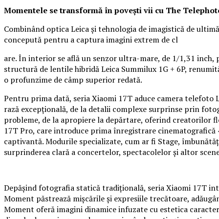
Momentele se transformă în povești vii cu The Telephot
Combinând optica Leica și tehnologia de imagistică de ultim
concepută pentru a captura imagini extrem de cl
are. În interior se află un senzor ultra-mare, de 1/1,31 inc
structură de lentile hibridă Leica Summilux 1G + 6P, renumită
o profunzime de câmp superior redată.
Pentru prima dată, seria Xiaomi 17T aduce camera telefoto Le
rază excepțională, de la detalii complexe surprinse prin fot
probleme, de la apropiere la depărtare, oferind creatorilor fl
17T Pro, care introduce prima înregistrare cinematografică 4
captivantă. Modurile specializate, cum ar fi Stage, îmbunătățe
surprinderea clară a concertelor, spectacolelor și altor scene
Depășind fotografia statică tradițională, seria Xiaomi 17T in
Moment păstrează mișcările și expresiile trecătoare, adăugând
Moment oferă imagini dinamice infuzate cu estetica caracteris