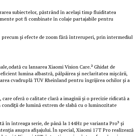
rea subiectelor, păstrând în același timp fluiditatea
omente pot fi combinate în colaje partajabile pentru
 precum și efecte de zoom fără întreruperi, prin intermediul
sale,odată cu lansarea Xiaomi Vision Care.² Ghidat de
ficient lumina albastră, pâlpâirea și neclaritatea mișcării,
icarea cvadruplă TÜV Rheinland pentru îngrijirea ochilor și a
re oferă o calitate clară a imaginii și o precizie ridicată a
n condiții de lumină extrem de slabă cu o luminozitate
tă în întreaga serie, de până la 144Hz pe varianta Pro³ și
nția asupra afișajului. În special, Xiaomi 17T Pro realizează