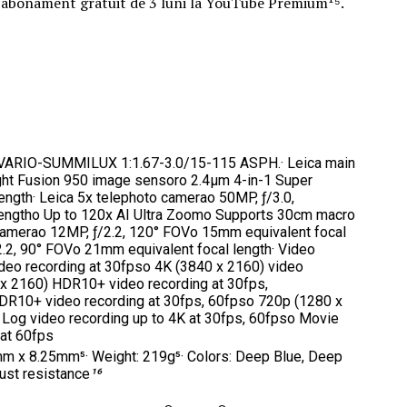
un abonament gratuit de 3 luni la YouTube Premium¹⁵.
o VARIO-SUMMILUX 1:1.67-3.0/15-115 ASPH.· Leica main
ght Fusion 950 image sensoro 2.4μm 4-in-1 Super
ength· Leica 5x telephoto camerao 50MP, ƒ/3.0,
engtho Up to 120x AI Ultra Zoomo Supports 30cm macro
 camerao 12MP, ƒ/2.2, 120° FOVo 15mm equivalent focal
2.2, 90° FOVo 21mm equivalent focal length· Video
deo recording at 30fpso 4K (3840 x 2160) video
 x 2160) HDR10+ video recording at 30fps,
R10+ video recording at 30fps, 60fpso 720p (1280 x
 Log video recording up to 4K at 30fps, 60fpso Movie
 at 60fps
m x 8.25mm⁵· Weight: 219g⁵· Colors: Deep Blue, Deep
dust resistance
¹⁶