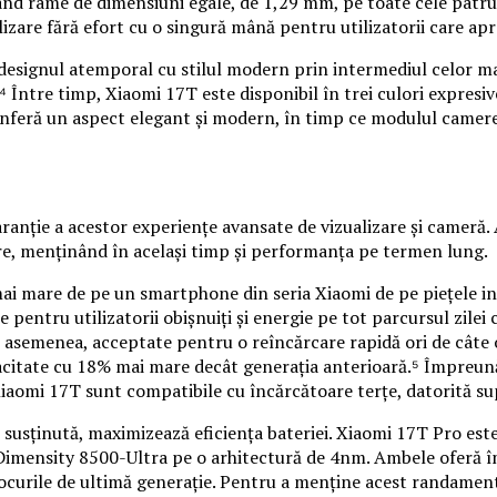
ând rame de dimensiuni egale, de 1,29 mm, pe toate cele patru 
izare fără efort cu o singură mână pentru utilizatorii care apre
 designul atemporal cu stilul modern prin intermediul celor ma
⁴ Între timp, Xiaomi 17T este disponibil în trei culori expresiv
 conferă un aspect elegant și modern, în timp ce modulul camere
ranție a acestor experiențe avansate de vizualizare și cameră.
re, menținând în același timp și performanța pe termen lung.
 mare de pe un smartphone din seria Xiaomi de pe piețele inte
e pentru utilizatorii obișnuiți și energie pe tot parcursul zilei
 asemenea, acceptate pentru o reîncărcare rapidă ori de câte o
citate cu 18% mai mare decât generația anterioară.⁵ Împreună
i Xiaomi 17T sunt compatibile cu încărcătoare terțe, datorită 
usținută, maximizează eficiența bateriei. Xiaomi 17T Pro est
imensity 8500-Ultra pe o arhitectură de 4nm. Ambele oferă îm
în jocurile de ultimă generație. Pentru a menține acest randam