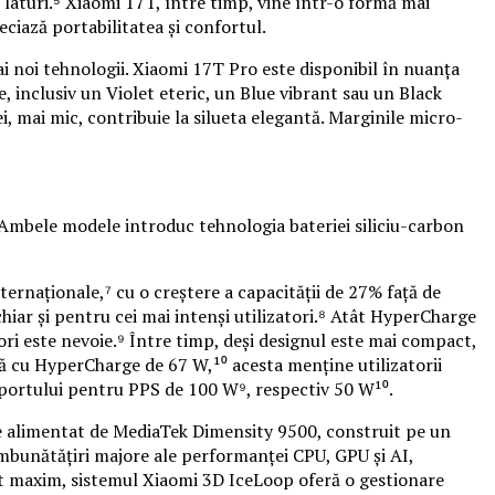
laturi.⁵ Xiaomi 17T, între timp, vine într-o formă mai
ciază portabilitatea și confortul.
i noi tehnologii. Xiaomi 17T Pro este disponibil în nuanța
e, inclusiv un Violet eteric, un Blue vibrant sau un Black
i, mai mic, contribuie la silueta elegantă. Marginile micro-
 Ambele modele introduc tehnologia bateriei siliciu-carbon
rnaționale,⁷ cu o creștere a capacității de 27% față de
 chiar și pentru cei mai intenși utilizatori.⁸ Atât HyperCharge
ri este nevoie.⁹ Între timp, deși designul este mai compact,
 cu HyperCharge de 67 W,¹⁰ acesta menține utilizatorii
suportului pentru PPS de 100 W⁹, respectiv 50 W¹⁰.
e alimentat de MediaTek Dimensity 9500, construit pe un
bunătățiri majore ale performanței CPU, GPU și AI,
ent maxim, sistemul Xiaomi 3D IceLoop oferă o gestionare