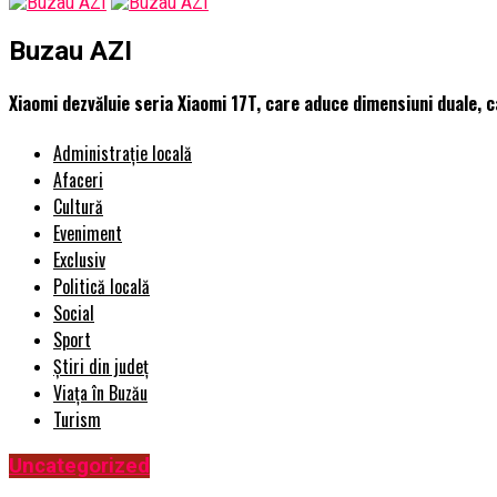
Buzau AZI
Xiaomi dezvăluie seria Xiaomi 17T, care aduce dimensiuni duale, 
Administrație locală
Afaceri
Cultură
Eveniment
Exclusiv
Politică locală
Social
Sport
Știri din județ
Viața în Buzău
Turism
Uncategorized