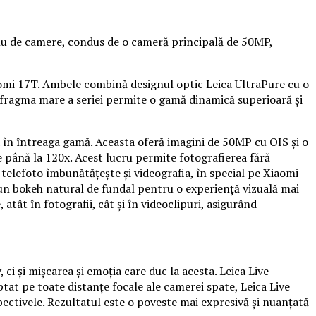
plu de camere, condus de o cameră principală de 50MP,
iaomi 17T. Ambele combină designul optic Leica UltraPure cu o
iafragma mare a seriei permite o gamă dinamică superioară și
a în întreaga gamă. Aceasta oferă imagini de 50MP cu OIS și o
e până la 120x. Acest lucru permite fotografierea fără
l telefoto îmbunătățește și videografia, în special pe Xiaomi
un bokeh natural de fundal pentru o experiență vizuală mai
ât în ​​fotografii, cât și în videoclipuri, asigurând
i și mișcarea și emoția care duc la acesta. Leica Live
tat pe toate distanțe focale ale camerei spate, Leica Live
pectivele. Rezultatul este o poveste mai expresivă și nuanțată