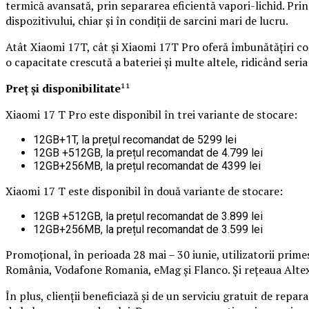
termică avansată, prin separarea eficientă vapori-lichid. Prin
dispozitivului, chiar și în condiții de sarcini mari de lucru.
Atât Xiaomi 17T, cât și Xiaomi 17T Pro oferă îmbunătățiri co
o capacitate crescută a bateriei și multe altele, ridicând ser
Preț și disponibilitate
¹¹
Xiaomi 17 T Pro este disponibil în trei variante de stocare:
12GB+1T, la prețul recomandat de 5299 lei
12GB +512GB, la prețul recomandat de 4.799 lei
12GB+256MB, la prețul recomandat de 4399 lei
Xiaomi 17 T este disponibil în două variante de stocare:
12GB +512GB, la prețul recomandat de 3.899 lei
12GB+256MB, la prețul recomandat de 3.599 lei
Promoțional, în perioada 28 mai – 30 iunie, utilizatorii prime
România, Vodafone Romania, eMag și Flanco. Și rețeaua Altex
În plus, clienții beneficiază și de un serviciu gratuit de repa