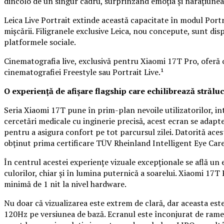
dincolo de un singur cadru, surprinzând emoția și narațiunea 
Leica Live Portrait extinde această capacitate în modul Port
mișcării. Filigranele exclusive Leica, nou concepute, sunt d
platformele sociale.
Cinematografia live, exclusivă pentru Xiaomi 17T Pro, oferă
cinematografiei Freestyle sau Portrait Live.¹
O experiență de afișare flagship care echilibrează străluc
Seria Xiaomi 17T pune în prim-plan nevoile utilizatorilor, in
cercetări medicale cu inginerie precisă, acest ecran se adapte
pentru a asigura confort pe tot parcursul zilei. Datorită ace
obținut prima certificare TÜV Rheinland Intelligent Eye Care
În centrul acestei experiențe vizuale excepționale se află un 
culorilor, chiar și în lumina puternică a soarelui. Xiaomi 1
minimă de 1 nit la nivel hardware.
Nu doar că vizualizarea este extrem de clară, dar aceasta este
120Hz pe versiunea de bază. Ecranul este înconjurat de rame 