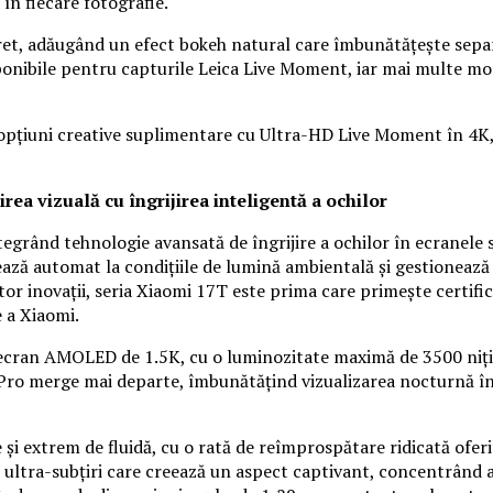
în fiecare fotografie.
ret, adăugând un efect bokeh natural care îmbunătățește separa
isponibile pentru capturile Leica Live Moment, iar mai multe m
 opțiuni creative suplimentare cu Ultra-HD Live Moment în 4K,
irea vizuală cu îngrijirea inteligentă a ochilor
tegrând tehnologie avansată de îngrijire a ochilor în ecranele 
ază automat la condițiile de lumină ambientală și gestionează e
stor inovații, seria Xiaomi 17T este prima care primește certif
 a Xiaomi.
ecran AMOLED de 1.5K, cu o luminozitate maximă de 3500 niți, ca
7T Pro merge mai departe, îmbunătățind vizualizarea nocturnă î
 și extrem de fluidă, cu o rată de reîmprospătare ridicată oferi
ultra-subțiri care creează un aspect captivant, concentrând ate