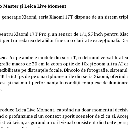
o Master și Leica Live Moment
ă generație Xiaomi, seria Xiaomi 17T dispune de un sistem tri
h, pentru Xiaomi 17T Pro și un senzor de 1/1,55 inch pentru X
 pentru redarea detaliilor fine cu o claritate excepțională. D
ica 5x pe ambele modele din seria T, redefinind versatilitate
ografie macro de 30 cm la zoom optic de 10x și zoom ultra AI d
exibilitate pe distanțele focale. Dincolo de fotografie, sistemu
K la 60 fps de pe smartphone-urile din seria Xiaomi, oferind 
sc și mai mult performanța în condiții complexe de iluminare, at
.
troduce Leica Live Moment, captând nu doar momentul decisiv, c
 o profunzime și un context sporit scenelor de zi cu zi. Accep
tică Leica, asigurând un stil vizual consistent din toate pers