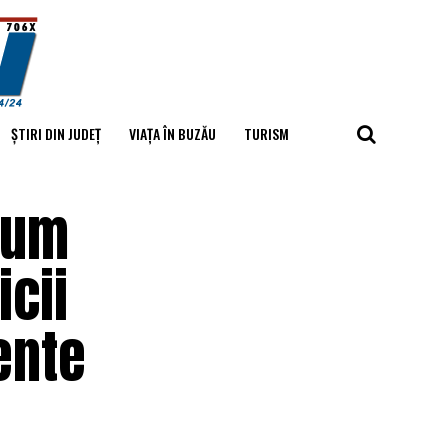
ȘTIRI DIN JUDEȚ
VIAȚA ÎN BUZĂU
TURISM
Cum
icii
ente