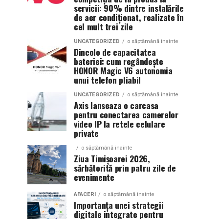
servicii: 90% dintre instalările
de aer condiționat, realizate în
cel mult trei zile
UNCATEGORIZED
o săptămână inainte
Dincolo de capacitatea
bateriei: cum regândește
HONOR Magic V6 autonomia
unui telefon pliabil
UNCATEGORIZED
o săptămână inainte
Axis lanseaza o carcasa
pentru conectarea camerelor
video IP la retele celulare
private
o săptămână inainte
Ziua Timișoarei 2026,
sărbătorită prin patru zile de
evenimente
AFACERI
o săptămână inainte
Importanța unei strategii
digitale integrate pentru