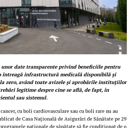
a unor date transparente privind beneficiile pentru
o întreagă infrastructură medicală disponibilă și
la zero, având toate avizele și aprobările instituțiilor
rebări legitime despre cine se află, de fapt, în
ientul sau sistemul.
u cancer, cu boli cardiovasculare sau cu boli rare nu au
ublicat de Casa Națională de Asigurări de Sănătate pe 29
 programele naționale de sănătate să fie condiționat de o