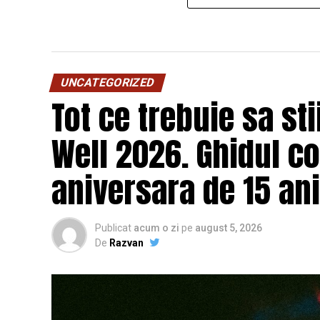
UNCATEGORIZED
Tot ce trebuie sa st
Well 2026. Ghidul c
aniversara de 15 ani
Publicat
acum o zi
pe
august 5, 2026
De
Razvan