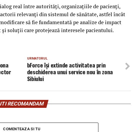
alog real între autorități, organizațiile de pacienți,
 actorii relevanți din sistemul de sănătate, astfel încât
e modificare să fie fundamentată pe analize de impact
 și soluții care protejează interesele pacientului.
URMATORUL
mona
bForce își extinde activitatea prin
ector
deschiderea unui service nou în zona
Sibiului
ITI RECOMANDAM
COMENTEAZA SI TU