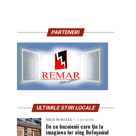
PARTENERI
ULTIMILE STIRI LOCALE
VIAȚA ÎN BUZĂU
o zi inainte
De ce buzoienii care țin la
imaginea lor aleg Botoșaniul