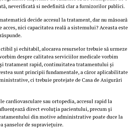
ă, neverificată si nedefinită clar a furnizorilor publici.
 matematică decide accesul la tratament, dar nu măsoară
de acces, nici capacitatea reală a sistemului? Aceasta este
 răspunde.
tibil și echitabil, alocarea resurselor trebuie să urmeze
 vorbim despre calitatea serviciilor medicale vorbim
 și tratament rapid, continuitatea tratamentului și
cestea sunt principii fundamentale, a căror aplicabilitate
dministrative, ci trebuie protejate de Casa de Asigurări
le cardiovasculare sau ortopedia, accesul rapid la
fluențează direct evoluția pacientului, precum și
a tratamentului din motive administrative poate duce la
ea șanselor de supraviețuire.