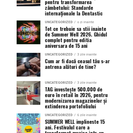
pentru transformarea
zâmbetului: Standarde
internaționale la Dentastic
UNCATEGORIZED
o zi inainte
Tot ce trebuie sa stii inainte
de Summer Well 2026. Ghidul
complet pentru editia
aniversara de 15 ani
UNCATEGORIZED
3 zile inainte
Cum ar fi dacă ceasul tău s-ar
antrena alături de tine?
UNCATEGORIZED
3 zile inainte
TAG investește 500.000 de
euro în retail în 2026, pentru
modernizarea magazinelor și
extinderea portofoliului
UNCATEGORIZED
6 zile inainte
SUMMER WELL implineste 15
ani. Festivalul care a
transformat muzica intr-un