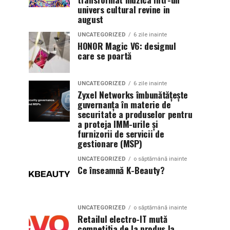
univers cultural revine in
august
UNCATEGORIZED
6 zile inainte
HONOR Magic V6: designul
care se poartă
UNCATEGORIZED
6 zile inainte
Zyxel Networks îmbunătățește
guvernanța în materie de
securitate a produselor pentru
a proteja IMM-urile și
furnizorii de servicii de
gestionare (MSP)
UNCATEGORIZED
o săptămână inainte
Ce înseamnă K-Beauty?
UNCATEGORIZED
o săptămână inainte
Retailul electro-IT mută
competiția de la produs la