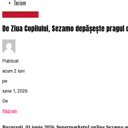
Turism
Uncategorized
De Ziua Copilului, Sezamo depășește pragul
Publicat
acum 2 luni
pe
iunie 1, 2026
De
Razvan
București, 01 iunie 2026. Supermarketul online Sezamo an