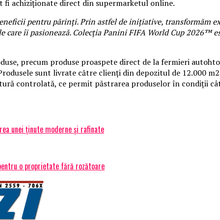
 fi achiziționate direct din supermarketul online.
eficii pentru părinți. Prin astfel de inițiative, transformăm e
le care îi pasionează. Colecția Panini FIFA World Cup 2026™ est
use, precum produse proaspete direct de la fermieri autohtoni,
Produsele sunt livrate către clienți din depozitul de 12.000 m2
tură controlată, ce permit păstrarea produselor în condiții câ
ea unei ținute moderne și rafinate
 pentru o proprietate fără rozătoare