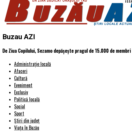
Buzau AZI
De Ziua Copilului, Sezamo depășește pragul de 15.000 de membri 
Administrație locală
Afaceri
Cultură
Eveniment
Exclusiv
Politică locală
Social
Sport
Știri din județ
Viața în Buzău