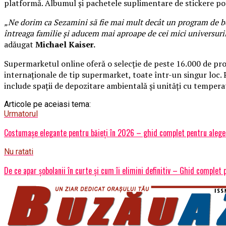
platformă. Albumul și pachetele suplimentare de stickere pot
„Ne dorim ca Sezamini să fie mai mult decât un program de ben
întreaga familie și aducem mai aproape de cei mici universuri
adăugat
Michael Kaiser.
Supermarketul online oferă o selecție de peste 16.000 de prod
internaționale de tip supermarket, toate într-un singur loc. 
include spații de depozitare ambientală și unități cu tempera
Articole pe aceiasi tema:
Urmatorul
Costumașe elegante pentru băieți în 2026 – ghid complet pentru aleger
Nu ratati
De ce apar șobolanii în curte și cum îi elimini definitiv – Ghid complet