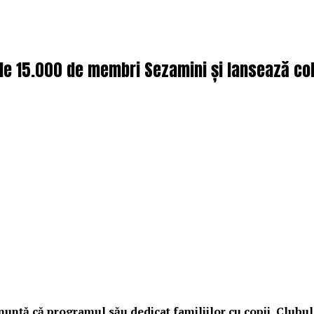
 de 15.000 de membri Sezamini și lansează co
unță că programul său dedicat familiilor cu copii, Clubul