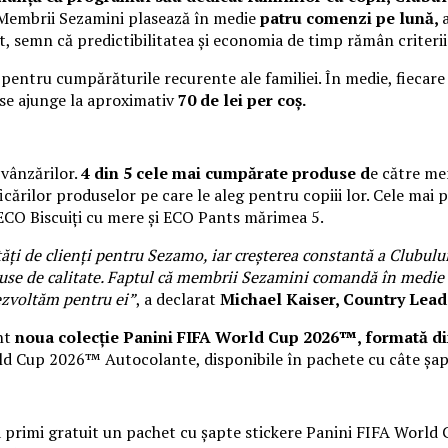
Membrii Sezamini plasează în medie
patru comenzi pe lună,
, semn că predictibilitatea și economia de timp rămân criterii
 pentru cumpărăturile recurente ale familiei. În medie, fieca
se ajunge la aproximativ
70 de lei per coș.
 vânzărilor.
4 din 5 cele mai cumpărate produse d
e către me
ificărilor produselor pe care le aleg pentru copiii lor. Cele 
 ECO Biscuiți cu mere și ECO Pants mărimea 5.
ți de clienți pentru Sezamo, iar creșterea constantă a Clubului
oduse de calitate. Faptul că membrii Sezamini comandă în medie d
 dezvoltăm pentru ei”
, a declarat
Michael Kaiser, Country Lea
nt
noua colecție Panini FIFA World Cup 2026™, formată 
World Cup 2026™ Autocolante, disponibile în pachete cu câte șap
va primi gratuit un pachet cu șapte stickere Panini FIFA Worl