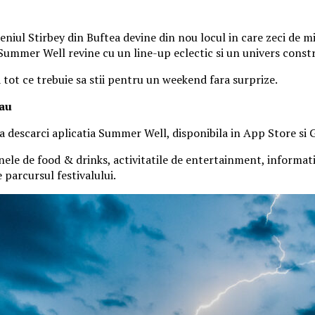
iul Stirbey din Buftea devine din nou locul in care zeci de mii
, Summer Well revine cu un line-up eclectic si un univers const
a tot ce trebuie sa stii pentru un weekend fara surprize.
tau
 sa descarci aplicatia Summer Well, disponibila in App Store si 
nele de food & drinks, activitatile de entertainment, informatiil
parcursul festivalului.