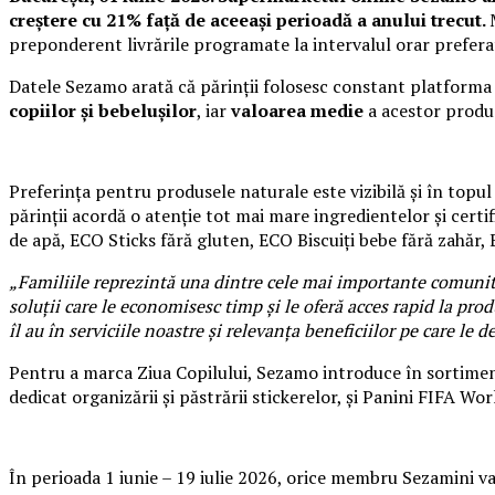
creștere cu 21% față de aceeași perioadă a anului trecut.
preponderent livrările programate la intervalul orar preferat
Datele Sezamo arată că părinții folosesc constant platforma
copiilor și bebelușilor
, iar
valoarea medie
a acestor produ
Preferința pentru produsele naturale este vizibilă și în topul
părinții acordă o atenție tot mai mare ingredientelor și cert
de apă, ECO Sticks fără gluten, ECO Biscuiți bebe fără zahăr,
„Familiile reprezintă una dintre cele mai importante comunită
soluții care le economisesc timp și le oferă acces rapid la pr
îl au în serviciile noastre și relevanța beneficiilor pe care le
Pentru a marca Ziua Copilului, Sezamo introduce în sortime
dedicat organizării și păstrării stickerelor, și Panini FIFA 
În perioada 1 iunie – 19 iulie 2026, orice membru Sezamini 