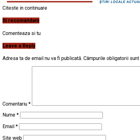
Citeste in continuare
Iti recomandam
Comenteaza si tu
Leave a Reply
Adresa ta de email nu va fi publicată.
Câmpurile obligatorii sun
Comentariu
*
Nume
*
Email
*
Site web