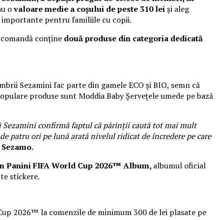
au o
valoare medie a coșului de peste 310 lei
și aleg
 importante pentru familiile cu copii.
re comandă conține
două produse din categoria dedicată
mbrii Sezamini fac parte din gamele ECO și BIO, semn că
mai populare produse sunt Moddia Baby Șervețele umede pe bază
 Sezamini confirmă faptul că părinții caută tot mai mult
e patru ori pe lună arată nivelul ridicat de încredere pe care
d Sezamo.
din Panini FIFA World Cup 2026™ Album,
albumul oficial
te stickere.
d Cup 2026™ la comenzile de minimum 300 de lei plasate pe