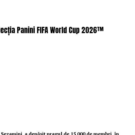
lecția Panini FIFA World Cup 2026™
 Sezamini, a depășit pragul de 15.000 de membri, în