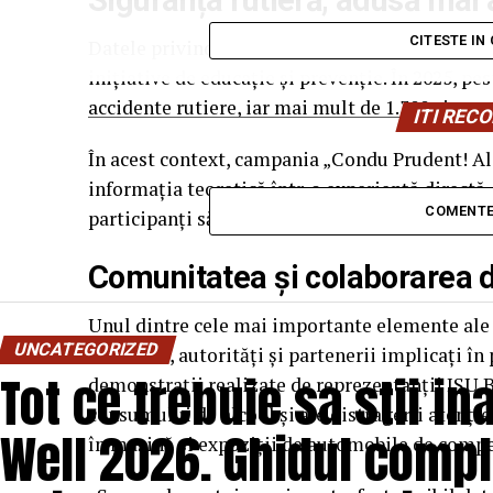
Siguranța rutieră, adusă mai
CITESTE IN
Datele privind accidentele rutiere din Români
inițiative de educație și prevenție. În 2025, pe
accidente rutiere, iar mai mult de 1.300 și-au p
ITI RE
În acest context, campania „Condu Prudent! Al
informația teoretică într-o experiență directă,
COMENTE
participanți să înțeleagă concret impactul deciz
Comunitatea și colaborarea din
Unul dintre cele mai importante elemente ale 
UNCATEGORIZED
voluntari, autorități și partenerii implicați în 
Tot ce trebuie sa stii i
demonstrații realizate de reprezentanții ISU 
consumului de alcool și ale distragerii atenție
Well 2026. Ghidul compl
în mașină și expoziții de automobile de compe