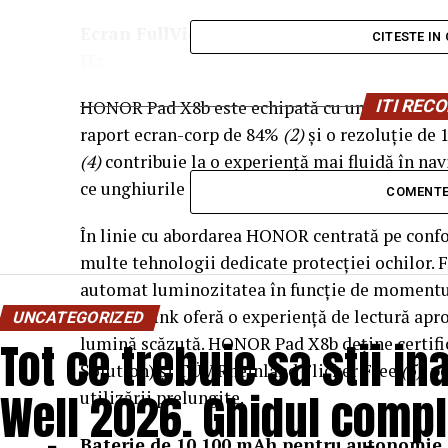
Ecran FullView de 11 inci cu protecție ava
CITESTE IN
Hz
HONOR Pad X8b este echipată cu un ecran HON
ITI RE
raport ecran-corp de 84%
(2)
și o rezoluție de 
(4)
contribuie la o experiență mai fluidă în n
ce unghiurile largi de vizualizare și nivelul rid
COMENTE
În linie cu abordarea HONOR centrată pe confor
multe tehnologii dedicate protecției ochilor.
automat luminozitatea în funcție de momentul 
modul E-Ink oferă o experiență de lectură aprop
UNCATEGORIZED
Tot ce trebuie sa stii i
lumină scăzută. HONOR Pad X8b deține certifi
Solution) și TÜV Rheinland Flicker Free
(5)
, p
Well 2026. Ghidul compl
utilizării prelungite.
Baterie de 10.100 mAh pentru autonomie ex