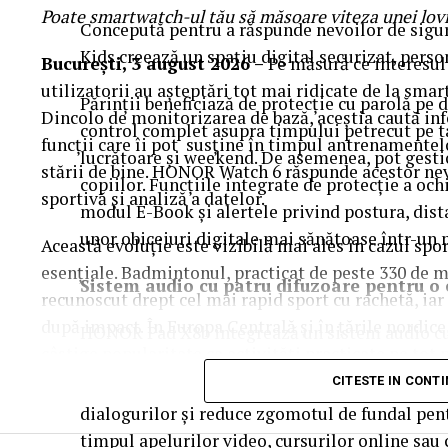
Orange Shop Victoriei (9:00 – 18:00)
Poate smartwatch-ul t
ău
să măsoare viteza unei lov
Concepută pentru a răspunde nevoilor de sigur
Orange Shop Plaza (12:00 – 20:00)
Kids creează un spațiu digital securizat, perso
București,
3 august 2026
–
Pe măsură ce interesul 
Orange Shop Park Lake (12:00 – 20:00)
utilizatorii au așteptări tot mai ridicate de la smar
Părinții beneficiază de protecție cu parolă pe d
Dincolo de monitorizarea de bază, aceștia caută in
Incepand cu luni, 3.08, batarile pot fi comandate si
control complet asupra timpului petrecut pe ta
funcții care îi pot susține în timpul antrenamentel
lucrătoare și weekend. De asemenea, pot gestio
stării de bine. HONOR Watch 6 răspunde acestor nev
Intre 3 si 6 august: 10:00 – 20:00
copiilor. Funcțiile integrate de protecție a ochi
sportivă și analiză a datelor.
Vineri, 7 august: 10:00 – 13:00
modul E-Book și alertele privind postura, dist
unor obiceiuri digitale mai sănătoase într-un 
Ridicarea bratarilor inainte de festival se poate fac
Această evoluție este vizibilă mai ales în cazul spor
abonamente sau invitatii de tip full pass.
esențiale. Badmintonul, practicat de peste 330 de m
Sistem audio cu patru difuzoare pentru o
recunoscut drept cel mai rapid sport cu rachetă, ia
Accesul i
n festival
după impact. În Europa Centrală și în țările nordic
HONOR Pad X8b integrează un sistem audio cu 
câștige popularitate ca activități practicate pe tot 
HONOR Sound, pentru un sunet clar și echilibr
Intrarea in festival se face, ca in fiecare an, din stra
CITESTE IN CONT
calitatea redării, iar funcția inteligentă de am
Într-un sport în care reacțiile se măsoară în fracțiu
Program acces:
dialogurilor și reduce zgomotul de fundal pen
suficienți pentru o evaluare completă. Datele despre
timpul apelurilor video, cursurilor online sa