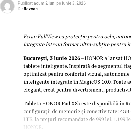
Publicat
acum 2 luni
pe
iunie 3, 2026
De
Razvan
Ecran FullView cu protecție pentru ochi, auto
integrate într-un format ultra-subțire pentru î
București, 3 iunie 2026
– HONOR a lansat HON
tablete inteligente. Inspirată de segmentul fl
optimizat pentru confortul vizual, autonomie e
inteligente integrate în MagicOS 10.0. Toate a
elegant, creat pentru divertisment, productivita
Tableta HONOR Pad X8b este disponibilă în Rom
configurații de memorie și conectivitate: 4GB
LTE, la prețuri recomandate de 999 lei, 1.199 lei 
HONOR.