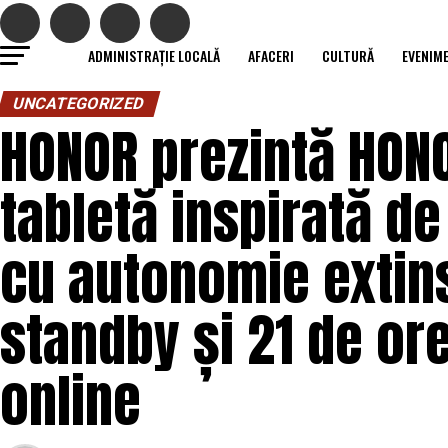
ADMINISTRAȚIE LOCALĂ
AFACERI
CULTURĂ
EVENIM
UNCATEGORIZED
HONOR prezintă HON
tabletă inspirată d
cu autonomie extins
standby și 21 de or
online