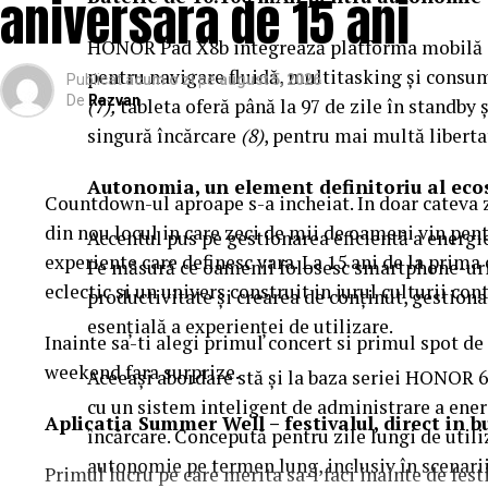
aniversara de 15 ani
HONOR Pad X8b integrează platforma mobil
pentru navigare fluidă, multitasking și cons
Publicat
acum o zi
pe
august 5, 2026
De
Razvan
(7),
tableta oferă până la 97 de zile în standby 
singură încărcare
(8)
, pentru mai multă libertat
Autonomia, un element definitoriu al ec
Countdown-ul aproape s-a incheiat. In doar cateva 
din nou locul in care zeci de mii de oameni vin pentr
Accentul pus pe gestionarea eficientă a energi
experiente care definesc vara. La 15 ani de la prim
Pe măsură ce oamenii folosesc smartphone-uri 
eclectic si un univers construit in jurul culturii c
productivitate și crearea de conținut, gestion
esențială a experienței de utilizare.
Inainte sa-ti alegi primul concert si primul spot de 
weekend fara surprize.
Aceeași abordare stă și la baza seriei HONOR 6
cu un sistem inteligent de administrare a energ
Aplica
t
ia Summer Well
– festivalul, direct in 
încărcare. Concepută pentru zile lungi de util
autonomie pe termen lung, inclusiv în scenarii
Primul lucru pe care merita sa-l faci inainte de fes