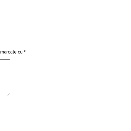
t marcate cu
*