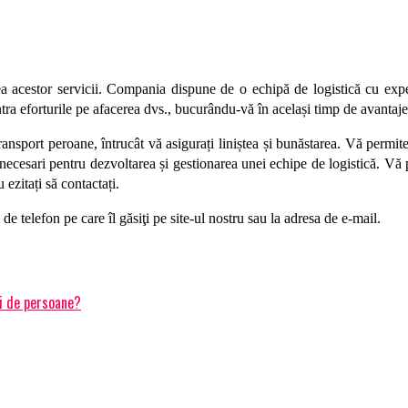
a acestor servicii. Compania dispune de o echipă de logistică cu exper
entra eforturile pe afacerea dvs., bucurându-vă în același timp de avantaje
ransport peroane, întrucât vă asigurați liniștea și bunăstarea. Vă permit
i necesari pentru dezvoltarea și gestionarea unei echipe de logistică. Vă 
 ezitați să contactați.
de telefon pe care îl găsiţi pe site-ul nostru sau la adresa de e-mail.
i de persoane?