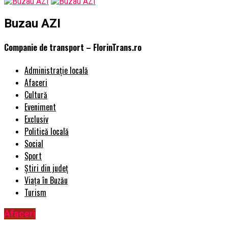
Buzau AZI
Companie de transport – FlorinTrans.ro
Administrație locală
Afaceri
Cultură
Eveniment
Exclusiv
Politică locală
Social
Sport
Știri din județ
Viața în Buzău
Turism
Afaceri