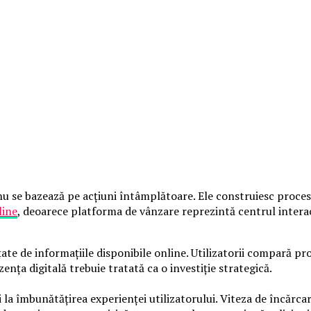
 se bazează pe acțiuni întâmplătoare. Ele construiesc procese 
line
, deoarece platforma de vânzare reprezintă centrul interacț
te de informațiile disponibile online. Utilizatorii compară pro
zența digitală trebuie tratată ca o investiție strategică.
la îmbunătățirea experienței utilizatorului. Viteza de încărcare