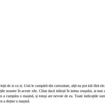
 vieții de zi cu zi. Unii le cumpără din curiozitate, alții nu pot trăi făr
ețile noastre în aceste zile. Chiar dacă trăiești în inima orașului, ai 
ru a cumpăra o mașină, și totuși are nevoie de ea. Toate indicațiile sun
ru a deține o mașină.