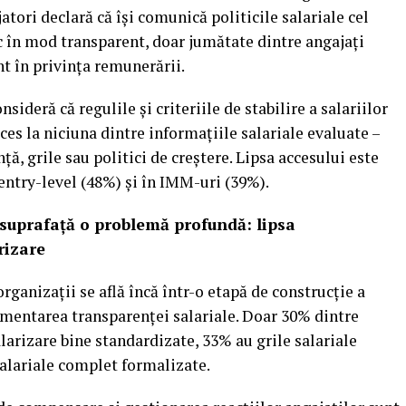
atori declară că își comunică politicile salariale cel
ac în mod transparent, doar jumătate dintre angajați
nt în privința remunerării.
ideră că regulile și criteriile de stabilire a salariilor
cces la niciuna dintre informațiile salariale evaluate –
nță, grile sau politici de creștere. Lipsa accesului este
entry-level (48%) și în IMM-uri (39%).
 suprafață o problemă profundă: lipsa
rizare
rganizații se află încă într-o etapă de construcție a
ementarea transparenței salariale. Doar 30% dintre
larizare bine standardizate, 33% au grile salariale
alariale complet formalizate.