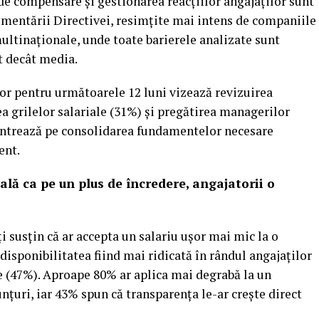
de compensare și gestionarea reacțiilor angajaților sunt
ementării Directivei, resimțite mai intens de companiile
multinaționale, unde toate barierele analizate sunt
t decât media.
ilor pentru următoarele 12 luni vizează revizuirea
ea grilelor salariale (31%) și pregătirea managerilor
entrează pe consolidarea fundamentelor necesare
ent.
ală ca pe un plus de încredere, angajatorii o
i susțin că ar accepta un salariu ușor mai mic la o
isponibilitatea fiind mai ridicată în rândul angajaților
e (47%). Aproape 80% ar aplica mai degrabă la un
unțuri, iar 43% spun că transparența le-ar crește direct