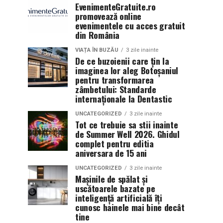
EvenimenteGratuite.ro
promovează online
evenimentele cu acces gratuit
din România
VIAȚA ÎN BUZĂU
3 zile inainte
De ce buzoienii care țin la
imaginea lor aleg Botoșaniul
pentru transformarea
zâmbetului: Standarde
internaționale la Dentastic
UNCATEGORIZED
3 zile inainte
Tot ce trebuie sa stii inainte
de Summer Well 2026. Ghidul
complet pentru editia
aniversara de 15 ani
UNCATEGORIZED
3 zile inainte
Mașinile de spălat și
uscătoarele bazate pe
inteligență artificială îți
cunosc hainele mai bine decât
tine