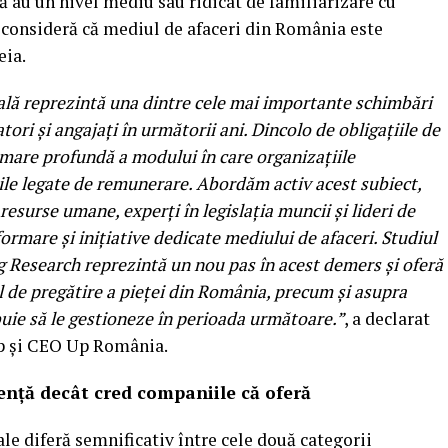
ă au un nivel mediu sau ridicat de familiarizare cu
 consideră că mediul de afaceri din România este
eia.
ială reprezintă una dintre cele mai importante schimbări
tori și angajați în următorii ani. Dincolo de obligațiile de
mare profundă a modului în care organizațiile
iile legate de remunerare. Abordăm activ acest subiect,
resurse umane, experți în legislația muncii și lideri de
formare și inițiative dedicate mediului de afaceri. Studiul
 Research reprezintă un nou pas în acest demers și oferă
l de pregătire a pieței din România, precum și asupra
buie să le gestioneze în perioada următoare.”
, a declarat
p și CEO Up România.
ență decât cred companiile că oferă
le diferă semnificativ între cele două categorii