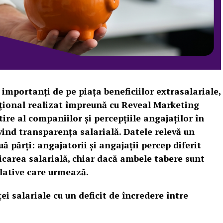
importanți de pe piața beneficiilor extrasalariale,
ațional realizat împreună cu Reveal Marketing
ire al companiilor și percepțiile angajaților în
vind transparența salarială. Datele relevă un
ă părți: angajatorii și angajații percep diferit
carea salarială, chiar dacă ambele tabere sunt
slative care urmează.
i salariale cu un deficit de încredere între