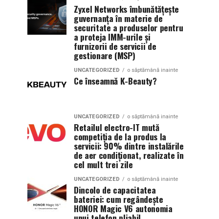
Zyxel Networks îmbunătățește
guvernanța în materie de
securitate a produselor pentru
a proteja IMM-urile și
furnizorii de servicii de
gestionare (MSP)
UNCATEGORIZED
o săptămână inainte
Ce înseamnă K-Beauty?
UNCATEGORIZED
o săptămână inainte
Retailul electro-IT mută
competiția de la produs la
servicii: 90% dintre instalările
de aer condiționat, realizate în
cel mult trei zile
UNCATEGORIZED
o săptămână inainte
Dincolo de capacitatea
bateriei: cum regândește
HONOR Magic V6 autonomia
unui telefon pliabil