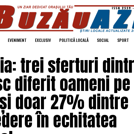
EVENIMENT
EXCLUSIV
POLITICĂ LOCALĂ
SOCIAL
SPORT
: trei sferturi dint
sc diferit oameni pe
 și doar 27% dintre
edere în echitatea