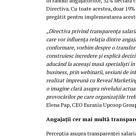
În rândul angajatorilor, 52% declară c
Directiva. Cu toate acestea, doar 19%
pregătit pentru implementarea acest
„Directiva privind transparența salar
care vor influența relația dintre angaja
conformare, vorbim despre o transfor
construiesc încredere și explică deciz
aducând la aceeași masă specialiști în 
business, prin webinarii, sesiuni de in
realizat împreună cu Reveal Marketing
o imagine clară asupra nivelului actua
provocărilor pe care organizațiile tre
Elena Pap, CEO Eurasia Upcoop Grou
Angajații cer mai multă transpar
Percepția asupra transparenței salaria