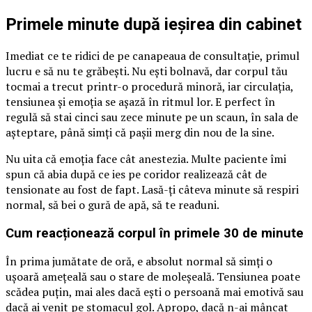
Primele minute după ieșirea din cabinet
Imediat ce te ridici de pe canapeaua de consultație, primul
lucru e să nu te grăbești. Nu ești bolnavă, dar corpul tău
tocmai a trecut printr-o procedură minoră, iar circulația,
tensiunea și emoția se așază în ritmul lor. E perfect în
regulă să stai cinci sau zece minute pe un scaun, în sala de
așteptare, până simți că pașii merg din nou de la sine.
Nu uita că emoția face cât anestezia. Multe paciente îmi
spun că abia după ce ies pe coridor realizează cât de
tensionate au fost de fapt. Lasă-ți câteva minute să respiri
normal, să bei o gură de apă, să te readuni.
Cum reacționează corpul în primele 30 de minute
În prima jumătate de oră, e absolut normal să simți o
ușoară amețeală sau o stare de moleșeală. Tensiunea poate
scădea puțin, mai ales dacă ești o persoană mai emotivă sau
dacă ai venit pe stomacul gol. Apropo, dacă n-ai mâncat