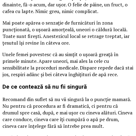
dinainte, fă-o acum, dar ușor. O felie de pâine, un fruct, o
cafea cu lapte. Nimic greu, nimic complicat.
Mai poate apărea o senzație de furnicături în zona
puncționată, o ușoară amorțeală, uneori o căldură locală.
Toate sunt firești. Anestezicul local se retrage treptat, iar
țesutul își revine în câteva ore.
Unele femei povestesc că au simțit o ușoară greață în
primele minute. Apare uneori, mai ales la cele cu
sensibilitate la proceduri medicale. Dispare repede dacă stai
jos, respiri adânc și bei câteva înghițituri de apă rece.
De ce contează să nu fii singură
Recomand din suflet să nu vii singură la o puncție mamară.
Nu pentru că procedura ar fi dramatică, ci pentru că
drumul spre casă, după, e mai ușor cu cineva alături. Cineva
care conduce, cineva care îți cumpără o apă pe drum,
cineva care înțelege fără să întrebe prea mult.