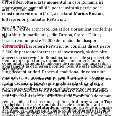
Publicat
despre dezvoltare. Este momentul în care România își
poate asculta oamenii și îi poate invita să participe la
acum 3 săptămâni
construirea viitorului țării”, a declarat
Marius Bostan
,
pe
antreprenor și inițiator RePatriot.
iulie 18, 2026
În cei 11 ani de activitate, RePatriot a organizat conferințe
și întâlniri în marile orașe din Europa, Statele Unite și
De
Israel, reunind peste 19.000 de români din diaspora.
Voluntarii și partenerii RePatriot au consiliat direct peste
AlexandraM
5.500 de persoane interesate să investească, să dezvolte
afaceri sau să revină în România, iar mesajele și proiectele
Pentru un cuplu tanar, drumul de la inchirierea unui
comunității au ajuns la milioane de români din țară și din
apartament la detinerea propriei locuinte este adesea mai
străinătate.
lung decat si-ar dori. Procesul traditional de construire
poate dura un an sau chiar mai mult, cu multe etape si
Comunitatea s-a construit în jurul convingerii că diaspora
multe decizii neclare. Casele modulare la cheie ofera o
românească reprezintă una dintre cele mai importante
alternativa realista pentru cuplurile care vor sa se mute
resurse de dezvoltare ale României și o ancoră strategică
mai repede, fara a face compromisuri majore.
pentru viitorul țării. În ultimii opt ani, peste 800 de români
remarcabili au fost recunoscuți în cadrul programului
Top
Predictibilitatea este unul dintre cele mai importante
100 Români de Pretutindeni
, devenind surse de inspirație
avantaje. Termenele sunt clare, configuratia este stabilita
pentru comunitățile românești de pe toate continentele.
dinainte, iar mutarea poate avea loc in cateva luni, nu intr-