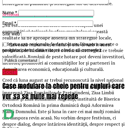
strategică în planurile și strategiile lor de dezvoltare.
Nume
*
Scrisoarea completă poate fi consultată aici
Email
*
„Nu este normal ca un sfert dintre cetățenii unei
comunități să trăiască în afara granițelor și această
Site web
realitate să fie aproape absentă din strategiile locale,
județene sau regionale de dezvoltare. Diaspora nu este o
Salvează-mi numele, emailul și site-ul web în acest
problemă de administrat, ci o resursă strategică ce trebuie
navigator pentru data viitoare când o să comentez.
valorificată. Românii de peste hotare pot deveni investitori,
mentori, promotori ai comunităților lor și parteneri în
dezvoltarea economică, educațională și culturală.
Social
Cred că luna august ar trebui recunoscută la nivel național
Case modulare la cheie pentru cupluri care
drept Luna Diasporei. În această perioadă pot fi celebrate
împreună Ziua Românilor de Pretutindeni, Ziua Limbii
vor sa se mute mai repede
Române și Ziua Românilor Migranți, instituită de Biserica
Ortodoxă Română în prima duminică după Adormirea
Maicii Domnului. Este și luna în care cei mai mulți români
din diaspora revin acasă. Nu vorbim despre festivism, ci
despre dialog, despre întărirea identității, despre respect și