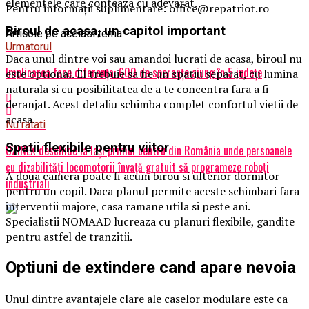
elementele care conteaza cu adevarat.
Pentru informații suplimentare: office@repatriot.ro
Biroul de acasa, un capitol important
Articole pe aceiasi tema:
Urmatorul
Daca unul dintre voi sau amandoi lucrati de acasa, biroul nu
Implicarea face diferența: 600 de speranțe ajung în 5 județe
este optional. El trebuie sa fie un spatiu separat, cu lumina
naturala si cu posibilitatea de a te concentra fara a fi
deranjat. Acest detaliu schimba complet confortul vietii de
acasa.
Nu ratati
Spatii flexibile pentru viitor
UZINEX deschide la Iași primul centru din România unde persoanele
cu dizabilități locomotorii învață gratuit să programeze roboți
A doua camera poate fi acum birou si ulterior dormitor
industriali
pentru un copil. Daca planul permite aceste schimbari fara
interventii majore, casa ramane utila si peste ani.
Specialistii NOMAAD lucreaza cu planuri flexibile, gandite
pentru astfel de tranzitii.
Optiuni de extindere cand apare nevoia
Unul dintre avantajele clare ale caselor modulare este ca