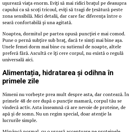
ușurează viața enorm. Eviți să mai ridici brațul pe deasupra
capului ca să scoți tricoul, eviți să tragi de țesătură peste
zona sensibilă. Mici detalii, dar care fac diferența între o
seară confortabilă și una agitată.
Noaptea, dormitul pe partea opusă puncției e mai comod.
Pune o pernă subțire sub braț, dacă te simți mai bine așa.
Unele femei dorm mai bine cu sutienul de noapte, altele
preferă fără. Ascultă ce îți cere corpul, nu există o regulă
universală aici.
Alimentația, hidratarea și odihna în
primele zile
Nimeni nu vorbește prea mult despre asta, dar contează. În
primele 48 de ore după o puncție mamară, corpul tău se
vindecă activ. Asta înseamnă că are nevoie de proteine, de
apă și de somn. Nu un regim special, doar atenție la
lucrurile simple.
Mănâncă normal, cu o ușoară accentuare pe proteinele