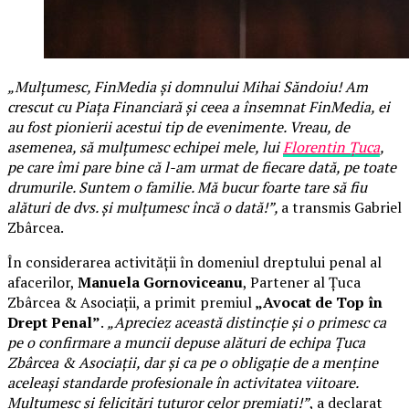
„Mulțumesc, FinMedia și domnului Mihai Săndoiu! Am
crescut cu Piața Financiară și ceea a însemnat FinMedia, ei
au fost pionierii acestui tip de evenimente. Vreau, de
asemenea, să mulțumesc echipei mele, lui
Florentin Țuca
,
pe care îmi pare bine că l-am urmat de fiecare dată, pe toate
drumurile. Suntem o familie. Mă bucur foarte tare să fiu
alături de dvs. și mulțumesc încă o dată!”,
a transmis Gabriel
Zbârcea.
În considerarea activității în domeniul dreptului penal al
afacerilor,
Manuela Gornoviceanu
, Partener al Țuca
Zbârcea & Asociații, a primit premiul
„Avocat de Top în
Drept Penal”
.
„Apreciez această distincție și o primesc ca
pe o confirmare a muncii depuse alături de echipa Țuca
Zbârcea & Asociații, dar și ca pe o obligație de a menține
aceleași standarde profesionale în activitatea viitoare.
Mulțumesc și felicitări tuturor celor premiați!”
, a declarat