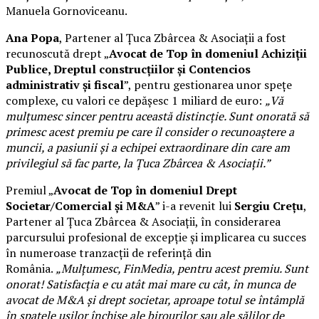
Manuela Gornoviceanu.
Ana Popa
, Partener al Țuca Zbârcea & Asociații a fost
recunoscută drept „
Avocat de Top în domeniul Achiziții
Publice, Dreptul construcțiilor și Contencios
administrativ și fiscal
”, pentru gestionarea unor spețe
complexe, cu valori ce depășesc 1 miliard de euro:
„Vă
mulțumesc sincer pentru această distincție. Sunt onorată să
primesc acest premiu pe care îl consider o recunoaștere a
muncii, a pasiunii și a echipei extraordinare din care am
privilegiul să fac parte, la Țuca Zbârcea & Asociații.”
Premiul „
Avocat de Top în domeniul Drept
Societar/Comercial și M&A
” i-a revenit lui
Sergiu Crețu
,
Partener al Țuca Zbârcea & Asociații, în considerarea
parcursului profesional de excepție și implicarea cu succes
în numeroase tranzacții de referință din
România.
„Mulțumesc, FinMedia, pentru acest premiu. Sunt
onorat! Satisfacția e cu atât mai mare cu cât, în munca de
avocat de M&A și drept societar, aproape totul se întâmplă
în spatele ușilor închise ale birourilor sau ale sălilor de