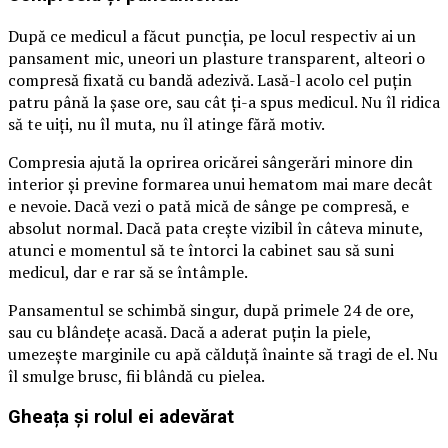
După ce medicul a făcut puncția, pe locul respectiv ai un
pansament mic, uneori un plasture transparent, alteori o
compresă fixată cu bandă adezivă. Lasă-l acolo cel puțin
patru până la șase ore, sau cât ți-a spus medicul. Nu îl ridica
să te uiți, nu îl muta, nu îl atinge fără motiv.
Compresia ajută la oprirea oricărei sângerări minore din
interior și previne formarea unui hematom mai mare decât
e nevoie. Dacă vezi o pată mică de sânge pe compresă, e
absolut normal. Dacă pata crește vizibil în câteva minute,
atunci e momentul să te întorci la cabinet sau să suni
medicul, dar e rar să se întâmple.
Pansamentul se schimbă singur, după primele 24 de ore,
sau cu blândețe acasă. Dacă a aderat puțin la piele,
umezește marginile cu apă călduță înainte să tragi de el. Nu
îl smulge brusc, fii blândă cu pielea.
Gheața și rolul ei adevărat