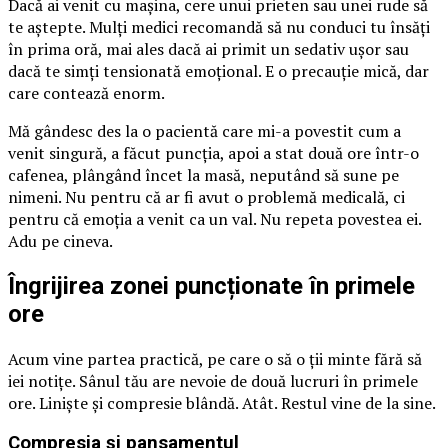
Dacă ai venit cu mașina, cere unui prieten sau unei rude să
te aștepte. Mulți medici recomandă să nu conduci tu însăți
în prima oră, mai ales dacă ai primit un sedativ ușor sau
dacă te simți tensionată emoțional. E o precauție mică, dar
care contează enorm.
Mă gândesc des la o pacientă care mi-a povestit cum a
venit singură, a făcut puncția, apoi a stat două ore într-o
cafenea, plângând încet la masă, neputând să sune pe
nimeni. Nu pentru că ar fi avut o problemă medicală, ci
pentru că emoția a venit ca un val. Nu repeta povestea ei.
Adu pe cineva.
Îngrijirea zonei puncționate în primele
ore
Acum vine partea practică, pe care o să o ții minte fără să
iei notițe. Sânul tău are nevoie de două lucruri în primele
ore. Liniște și compresie blândă. Atât. Restul vine de la sine.
Compresia și pansamentul