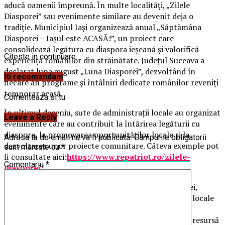
aducă oamenii împreună. În multe localități, „Zilele
Diasporei” sau evenimente similare au devenit deja o
tradiție. Municipiul Iași organizează anual „Săptămâna
Diasporei – Iașul este ACASĂ!”, un proiect care
consolidează legătura cu diaspora ieșeană și valorifică
Citeste in continuare
experiența românilor din străinătate. Județul Suceava a
declarat luna august „Luna Diasporei”, dezvoltând în
Iti recomandam
fiecare an programe și întâlniri dedicate românilor reveniți
temporar acasă.
Comenteaza si tu
În ultimul deceniu, sute de administrații locale au organizat
Leave a Reply
evenimente care au contribuit la întărirea legăturii cu
diaspora, la promovarea oportunităților locale și la
Adresa ta de email nu va fi publicată.
Câmpurile obligatorii
dezvoltarea unor proiecte comunitare. Câteva exemple pot
sunt marcate cu
*
fi consultate aici:
https://www.repatriot.ro/zilele-
Comentariu
*
diasporei/
Cu ocazia aniversării a 10 ani de la lansarea inițiativei,
RePatriot a transmis un apel către primării, consilii locale
și consilii județene, invitând administrațiile să își
consolideze relația cu diaspora și să includă această resursă