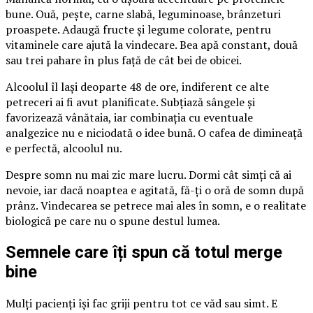
bune. Ouă, pește, carne slabă, leguminoase, brânzeturi
proaspete. Adaugă fructe și legume colorate, pentru
vitaminele care ajută la vindecare. Bea apă constant, două
sau trei pahare în plus față de cât bei de obicei.
Alcoolul îl lași deoparte 48 de ore, indiferent ce alte
petreceri ai fi avut planificate. Subțiază sângele și
favorizează vânătaia, iar combinația cu eventuale
analgezice nu e niciodată o idee bună. O cafea de dimineață
e perfectă, alcoolul nu.
Despre somn nu mai zic mare lucru. Dormi cât simți că ai
nevoie, iar dacă noaptea e agitată, fă-ți o oră de somn după
prânz. Vindecarea se petrece mai ales în somn, e o realitate
biologică pe care nu o spune destul lumea.
Semnele care îți spun că totul merge
bine
Mulți pacienți își fac griji pentru tot ce văd sau simt. E