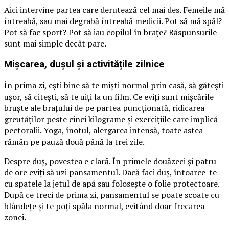
Aici intervine partea care derutează cel mai des. Femeile mă
întreabă, sau mai degrabă întreabă medicii. Pot să mă spăl?
Pot să fac sport? Pot să iau copilul în brațe? Răspunsurile
sunt mai simple decât pare.
Mișcarea, dușul și activitățile zilnice
În prima zi, ești bine să te miști normal prin casă, să gătești
ușor, să citești, să te uiți la un film. Ce eviți sunt mișcările
bruște ale brațului de pe partea puncționată, ridicarea
greutăților peste cinci kilograme și exercițiile care implică
pectoralii. Yoga, înotul, alergarea intensă, toate astea
rămân pe pauză două până la trei zile.
Despre duș, povestea e clară. În primele douăzeci și patru
de ore eviți să uzi pansamentul. Dacă faci duș, întoarce-te
cu spatele la jetul de apă sau folosește o folie protectoare.
După ce treci de prima zi, pansamentul se poate scoate cu
blândețe și te poți spăla normal, evitând doar frecarea
zonei.