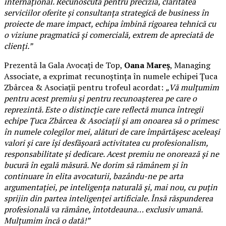
internațional. Recunoscută pentru precizia, claritatea
serviciilor oferite și consultanța strategică de business în
proiecte de mare impact, echipa îmbină rigoarea tehnică cu
o viziune pragmatică și comercială, extrem de apreciată de
clienți.”
Prezentă la Gala Avocați de Top,
Oana Mareș
, Managing
Associate, a exprimat recunoștința în numele echipei Țuca
Zbârcea & Asociații pentru trofeul acordat:
„Vă mulțumim
pentru acest premiu și pentru recunoașterea pe care o
reprezintă. Este o distincție care reflectă munca întregii
echipe Țuca Zbârcea & Asociații și am onoarea să o primesc
în numele colegilor mei, alături de care împărtășesc aceleași
valori și care își desfășoară activitatea cu profesionalism,
responsabilitate și dedicare. Acest premiu ne onorează și ne
bucură în egală măsură. Ne dorim să rămânem și în
continuare în elita avocaturii, bazându-ne pe arta
argumentației, pe inteligența naturală și, mai nou, cu puțin
sprijin din partea inteligenței artificiale. Însă răspunderea
profesională va rămâne, întotdeauna… exclusiv umană.
Mulțumim încă o dată!”