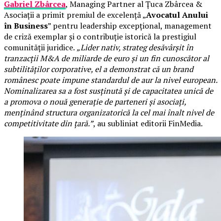
Gabriel Zbârcea
, Managing Partner al Țuca Zbârcea &
Asociații a primit premiul de excelență „
Avocatul Anului
în Business
” pentru leadership excepțional, management
de criză exemplar și o contribuție istorică la prestigiul
comunității juridice.
„Lider nativ, strateg desăvârșit în
tranzacții M&A de miliarde de euro și un fin cunoscător al
subtilităților corporative, el a demonstrat că un brand
românesc poate impune standardul de aur la nivel european.
Nominalizarea sa a fost susținută și de capacitatea unică de
a promova o nouă generație de parteneri și asociați,
menținând structura organizatorică la cel mai înalt nivel de
competitivitate din țară.”
, au subliniat editorii FinMedia.