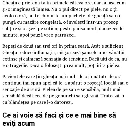
Gheața e prietena ta în primele câteva ore, dar nu așa cum
și-o imaginează lumea. Nu o pui direct pe piele, nu o ții
acolo o oră, nu te chinui. Iei un pachețel de gheață sau o
pungă cu mazăre congelată, o învelești într-un prosop
subțire și o așezi pe sutien, peste pansament, douăzeci de
minute, apoi pauză vreo patruzeci.
Repeți de două sau trei ori în prima seară. Atât e suficient.
Gheața reduce inflamația, micșorează șansele unei vânătăi
extinse și calmează senzația de tensiune. Dacă uiți de ea, nu
e o tragedie. Dacă o folosești prea mult, poți irita pielea.
Pacientele care țin gheața mai mult de o jumătate de oră
continuu îmi spun apoi că le-a apărut o roșeață locală sau o
senzație de arsură. Pielea de pe sân e sensibilă, mult mai
sensibilă decât cea de pe genunchi sau gleznă. Tratează-o
cu blândețea pe care i-o datorezi.
Ce ai voie să faci și ce e mai bine să
eviți acum