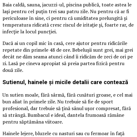
Baia caldă, sauna, jacuzzi-ul, piscina publică, toate astea le
lași pentru cel puțin trei sau patru zile. Nu pentru că ar fi
periculoase în sine, ci pentru că umiditatea prelungită și
temperatura ridicată cresc riscul de iritație și, foarte rar, de
infecție la locul puncției.
Dacă ai un copil mic în casă, cere ajutor pentru ridicările
repetate din primele 48 de ore. Bebelușii sunt grei, mai grei
decât ne dăm seama atunci când îi ridicăm de zeci de ori pe
zi. Lasă pe cineva apropiat să preia partea fizică pentru
două zile.
Sutienul, hainele și micile detalii care contează
Un sutien moale, fără sârmă, fără cusături groase, e cel mai
bun aliat în primele zile. Nu trebuie să fie de sport
profesional, dar trebuie să țină sânul ușor compresat, fără
să strângă. Bumbacul e ideal, dantela frumoasă rămâne
pentru săptămâna viitoare.
Hainele lejere, bluzele cu nasturi sau cu fermoar în față