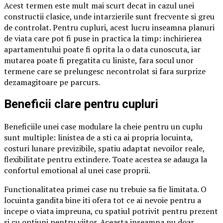
Acest termen este mult mai scurt decat in cazul unei
constructii clasice, unde intarzierile sunt frecvente si greu
de controlat. Pentru cupluri, acest lucru inseamna planuri
de viata care pot fi puse in practica la timp: inchirierea
apartamentului poate fi oprita la o data cunoscuta, iar
mutarea poate fi pregatita cu liniste, fara socul unor
termene care se prelungesc necontrolat si fara surprize
dezamagitoare pe parcurs.
Beneficii clare pentru cupluri
Beneficiile unei case modulare la cheie pentru un cuplu
sunt multiple: linistea de a sti ca ai propria locuinta,
costuri lunare previzibile, spatiu adaptat nevoilor reale,
flexibilitate pentru extindere. Toate acestea se adauga la
confortul emotional al unei case proprii.
Functionalitatea primei case nu trebuie sa fie limitata. O
locuinta gandita bine iti ofera tot ce ai nevoie pentru a
incepe o viata impreuna, cu spatiul potrivit pentru prezent
si cu optiuni pentru viitor. Aceasta inseamna nu doar