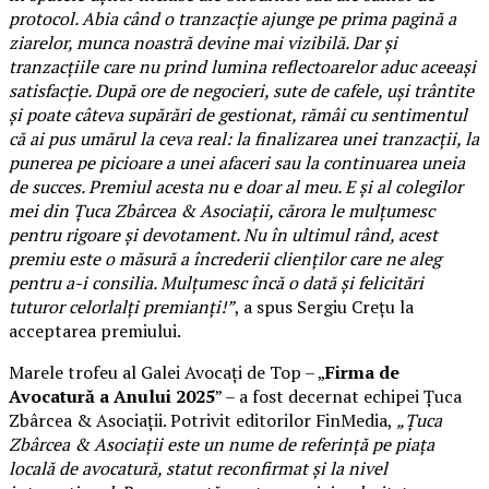
protocol. Abia când o tranzacție ajunge pe prima pagină a
ziarelor, munca noastră devine mai vizibilă. Dar și
tranzacțiile care nu prind lumina reflectoarelor aduc aceeași
satisfacție. După ore de negocieri, sute de cafele, uși trântite
și poate câteva supărări de gestionat, rămâi cu sentimentul
că ai pus umărul la ceva real: la finalizarea unei tranzacții, la
punerea pe picioare a unei afaceri sau la continuarea uneia
de succes. Premiul acesta nu e doar al meu. E și al colegilor
mei din Țuca Zbârcea & Asociații, cărora le mulțumesc
pentru rigoare și devotament. Nu în ultimul rând, acest
premiu este o măsură a încrederii clienților care ne aleg
pentru a-i consilia. Mulțumesc încă o dată și felicitări
tuturor celorlalți premianți!”
, a spus Sergiu Crețu la
acceptarea premiului.
Marele trofeu al Galei Avocați de Top – „
Firma de
Avocatură a Anului 2025
” – a fost decernat echipei Țuca
Zbârcea & Asociații. Potrivit editorilor FinMedia,
„Țuca
Zbârcea & Asociații este un nume de referință pe piața
locală de avocatură, statut reconfirmat și la nivel