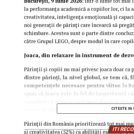
București, 9 iunie 2026
: Într-o lume tot mai 
la performanța academică a copiilor lor, ci la a
creativitatea, inteligența emoțională și capaci
noi generații de părinți care încearcă să pregă
schimbare. Acestea sunt o parte dintre concluzi
către Grupul LEGO, despre modul în care copilăr
Joaca, din relaxare în instrument de dezv
Părinții și copiii nu mai privesc joaca doar ca
dintre părinți, la nivel global, se tem că, 
competențele necesare pentru viitor
. În 
spun că joaca este la fel de importantă c
consideră că aceasta contribuie direct la dezvol
nevoie ca adulți.
CITESTE IN
Părinții din România prioritizează tot mai mu
ITI RE
și creativitatea (52%) ca abilități esențiale pe