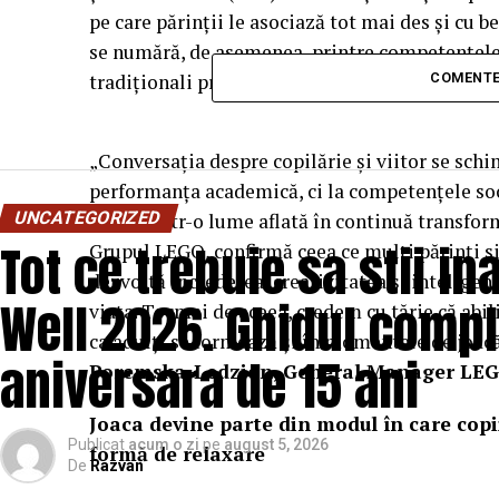
pe care părinții le asociază tot mai des și cu b
se numără, de asemenea, printre competențele 
tradiționali precum performanța academică (
COMENTE
„Conversația despre copilărie și viitor se schi
performanța academică, ci la competențele soc
UNCATEGORIZED
nevoie într-o lume aflată în continuă transform
Tot ce trebuie sa stii i
Grupul LEGO, confirmă ceea ce mulți părinți sim
dezvoltă încrederea, creativitatea și inteligen
Well 2026. Ghidul compl
viața. Tocmai de aceea, credem cu tărie că abili
ca adulți se formează și în momentele de joacă
aniversara de 15 ani
Poremska-Ledzion, General Manager LE
Joaca devine parte din modul în care copi
Publicat
acum o zi
pe
august 5, 2026
formă de relaxare
De
Razvan