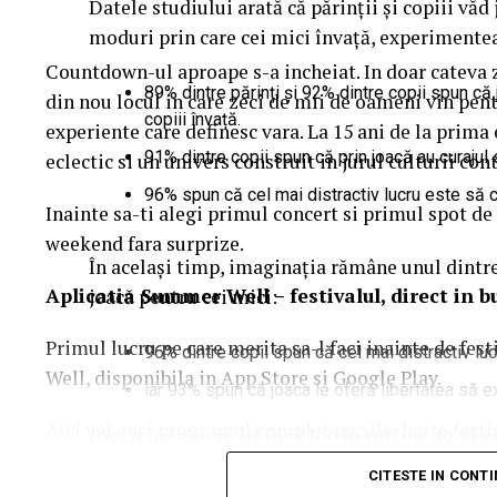
Datele studiului arată că părinții și copiii văd
moduri prin care cei mici învață, experimentea
Countdown-ul aproape s-a incheiat. In doar cateva 
89% dintre părinți și 92% dintre copii spun că 
din nou locul in care zeci de mii de oameni vin pentr
copiii învață.
experiente care definesc vara. La 15 ani de la prim
91% dintre copii spun că prin joacă au curajul 
eclectic si un univers construit in jurul culturii c
96% spun că cel mai distractiv lucru este să c
Inainte sa-ti alegi primul concert si primul spot de 
weekend fara surprize.
În același timp, imaginația rămâne unul dintr
Aplica
t
ia Summer Well
– festivalul, direct in 
joacă pentru cei mici:
Primul lucru pe care merita sa-l faci inainte de fes
96% dintre copii spun că cel mai distractiv lu
Well, disponibila in App Store si Google Play.
iar 93% spun că joaca le oferă libertatea să e
Aici vei gasi programul complet pe zile, harta festi
Joaca începe să își facă loc în rutina de zi cu
activitatile de entertainment, informatiile utile si 
CITESTE IN CONT
Rutinele aglomerate și responsabilitățile zil
notificarile pentru a primi in timp real toate upda