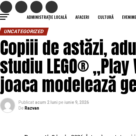
ADMINISTRAȚIE LOCALĂ
AFACERI
CULTURĂ
EVENIM
UNCATEGORIZED
Copiii de astăzi, ad
studiu LEGO® „Play 
joaca modelează gen
Publicat
acum 2 luni
pe
iunie 9, 2026
De
Razvan