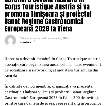
Corps Touristique Austria și va
model şi-a dovedit eficacitatea atât pe străzile unui oraş,
cât şi pe autostrăzi. Este perfect pentru o varietate de
promova Timișoara și proiectul
scopuri, de la transportul elevilor, până la excursii
Banat Regiune Gastronomică
programate pentru companii. Compartimentele de
Europeană 2028 la Viena
bagaje mici, permit pasagerilor să aibă un minim de
lucruri cu ei, dar fac ca acest autocar să fie foarte căutat
Publicat
acum o lună
pe
iunie 25, 2026
pentru distanţe lungi.
De
native
Ce există în cabina autocarului
Horetim a devenit membră în Corps Touristique Austria,
închiriat?
asociație care organizează anual cel mai mare eveniment
de socializare și networking al industriei turismului din
A apela la firma de
închirieri autocare
şi
Austria.
microbuze pentru orice eveniment este un pas
În calitate de nou membru, organizația va prezenta
crucial. Trebuie să ştii cam ce îţi este necesar pe drum
destinația Timișoara/Timiș și proiectul Banat Regiune
şi de asemenea, să faci cunoştinţă cu configuraţiile
Gastronomică Europeană 2028 în fața a 300 de invitați,
diferitelor modele. Închirierea unui autocar de peste 40
printre care oameni de presă, reprezentanți ai birourilor