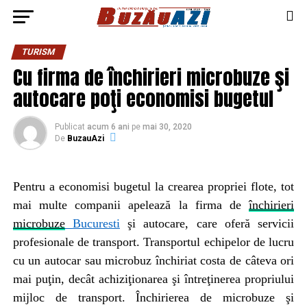
TURISM
Cu firma de închirieri microbuze şi
autocare poţi economisi bugetul
Publicat
acum 6 ani
pe
mai 30, 2020
De
BuzauAzi
Pentru a economisi bugetul la crearea propriei flote, tot
mai multe companii apelează la firma de
închirieri
microbuze
Bucuresti
şi autocare, care oferă servicii
profesionale de transport. Transportul echipelor de lucru
cu un autocar sau microbuz închiriat costa de câteva ori
mai puţin, decât achiziţionarea şi întreţinerea propriului
mijloc de transport. Închirierea de microbuze şi