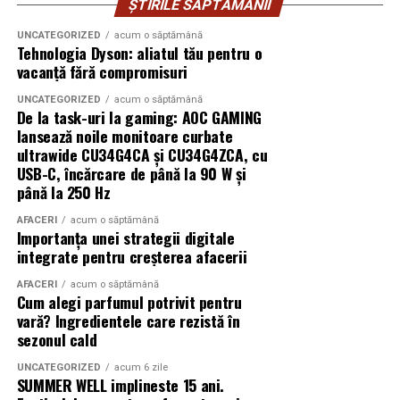
„Rezultatele acestei inițiative arată cât de importantă
ȘTIRILE SĂPTĂMÂNII
este colaborarea dintre autorități, mediul privat și
UNCATEGORIZED
acum o săptămână
industria ospitalității în promovarea unei destinații. Prin
Tehnologia Dyson: aliatul tău pentru o
astfel de parteneriate, putem construi o imagine
vacanță fără compromisuri
coerentă și atractivă a Banatului și putem aduce
UNCATEGORIZED
acum o săptămână
regiunea mai aproape de publicul european”, a mai
De la task-uri la gaming: AOC GAMING
adăugat Corina Macri.
lansează noile monitoare curbate
ultrawide CU34G4CA și CU34G4ZCA, cu
Acest proiect face parte din strategia amplă de
USB-C, încărcare de până la 90 W și
până la 250 Hz
promovare europeană a județului Timiș și a regiunii
Banat, dezvoltată printr-un parteneriat solid între
AFACERI
acum o săptămână
autorități și mediul privat. Prin colaborarea dintre
Importanța unei strategii digitale
integrate pentru creșterea afacerii
Consiliul Județean Timiș și mediul de afaceri local,
regiunea își consolidează poziția pe harta europeană și
AFACERI
acum o săptămână
își întărește conexiunile cu spațiul germanic, unul dintre
Cum alegi parfumul potrivit pentru
vară? Ingredientele care rezistă în
cele mai importante centre economice și turistice ale
sezonul cald
Europei.
UNCATEGORIZED
acum 6 zile
Despre HORETIM
SUMMER WELL implineste 15 ani.