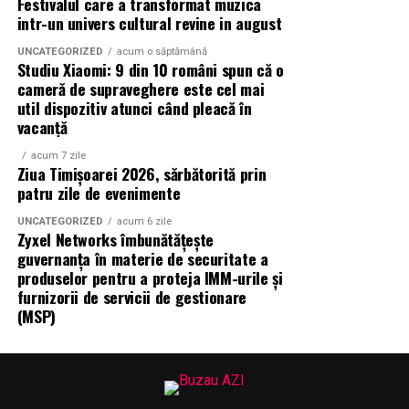
Festivalul care a transformat muzica
HORETIM este organizația reprezentativă a industriei
intr-un univers cultural revine in august
ospitalității din județul Timiș, cu un rol activ în
UNCATEGORIZED
acum o săptămână
susținerea, dezvoltarea și promovarea sectorului HoReCa
Studiu Xiaomi: 9 din 10 români spun că o
la nivel regional și național. Reunește operatori din
cameră de supraveghere este cel mai
util dispozitiv atunci când pleacă în
domeniul hotelier, al restaurantelor, cafenelelor și
vacanță
serviciilor turistice, contribuind la consolidarea unui
sector competitiv și la promovarea județului Timiș ca
acum 7 zile
Ziua Timișoarei 2026, sărbătorită prin
destinație atractivă pentru turism și investiții. HORETIM
patru zile de evenimente
este membră a Federației Patronatelor din Industria
Ospitalității din România (FPIOR) și reprezentantă a
UNCATEGORIZED
acum 6 zile
Zyxel Networks îmbunătățește
IMM România în Timiș, fiind o organizație matură și
guvernanța în materie de securitate a
implicată, partener al autorităților locale în promovarea
produselor pentru a proteja IMM-urile și
imaginii Banatului peste hotare.
furnizorii de servicii de gestionare
(MSP)
Despre FPIOR
Federația Patronatelor din Industria Ospitalității din
România (FPIOR) este organizația patronală
reprezentativă la nivel național pentru sectorul HoReCa.