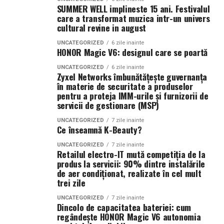
SUMMER WELL implineste 15 ani. Festivalul
cultură, gastronomie
• Oferte avantajoase pentru grupuri și familii
care a transformat muzica intr-un univers
• Livrare rapidă în Sectorul 4, Sectorul 5 și Sectorul 3
cultural revine in august
• Raport excelent între preț și calitate
Business: doi tineri antreprenori, unul german și
UNCATEGORIZED
6 zile inainte
unul român, au prezentat o afacere de succes
HONOR Magic V6: designul care se poartă
Pizzeria IZA
– pizza pe gustul tău, livrată rapid în
dezvoltată împreună la Timișoara- un exemplu
Sectorul 4, Sectorul 5 și Sectorul 3.
UNCATEGORIZED
6 zile inainte
concret de colaborare transfrontalieră.
Zyxel Networks îmbunătățește guvernanța
în materie de securitate a produselor
Urban style: doi tineri din industria ospitalității au
(Publicitate)
pentru a proteja IMM-urile și furnizorii de
conturat experiența de city break în Timiș- de la
servicii de gestionare (MSP)
artă și divertisment, la trasee turistice și viață de
UNCATEGORIZED
7 zile inainte
noapte.
Ce înseamnă K-Beauty?
Cultură: un solist al Operei din Timișoara a
UNCATEGORIZED
7 zile inainte
prezentat oferta celor trei teatre (român, maghiar,
Retailul electro-IT mută competiția de la
produs la servicii: 90% dintre instalările
german), a Operei Naționale și a Filarmonicii,
de aer condiționat, realizate în cel mult
momentul fiind ilustrat prin interpretarea live a unei
trei zile
arii de operetă.
UNCATEGORIZED
7 zile inainte
Gastronomie: influencerul culinar Laura Laurențiu a
Dincolo de capacitatea bateriei: cum
regândește HONOR Magic V6 autonomia
susținut un moment de live cooking și a pregătit