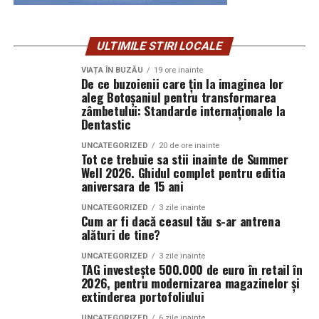
investițiilor. Ne dorim să valorificăm potențialul regiunii
LIVRARE PIZZA SECTOR 5
și să construim punți durabile între comunitățile și
ULTIMILE STIRI LOCALE
mediile de afaceri din România și Germania”, a declarat
Zone deservite: Rahova, Calea Rahovei, Mihail Sebastian,
Corina Macri, Președinte HORETIM și Vicepreședinte
Mărgeanului, 13 Septembrie, Panduri, Uranus, Dealul
VIAȚA ÎN BUZĂU
19 ore inainte
De ce buzoienii care țin la imaginea lor
FPIOR.
Spirii, Drumul Sării, Antiaeriană și Cotroceni.
aleg Botoșaniul pentru transformarea
zâmbetului: Standarde internaționale la
LIVRARE PIZZA SECTOR 3
Dentastic
Evenimentul, găzduit la Ambasada României din Berlin,
a reunit aproximativ 140 de invitați din Germania-
UNCATEGORIZED
20 de ore inainte
Zone deservite: Dristor, Baba Novac, Nerva Traian,
Tot ce trebuie sa stii inainte de Summer
reprezentanți ai mediului politic și diplomatic, jurnaliști,
Octavian Goga, Energeticienilor, Vitan, Vitan-Bârzești și
Well 2026. Ghidul complet pentru editia
membri ai Asociației de Turism din Germania,
aniversara de 15 ani
Calea Vitan Foișorului.
reprezentanți ai comunității șvabilor și ai diasporei
UNCATEGORIZED
3 zile inainte
românești. Programul a evidențiat punctele forte ale
Cum ar fi dacă ceasul tău s-ar antrena
alături de tine?
județului Timiș: mediul de afaceri dinamic,
DE CE ALEG CLIENȚII PIZZERIA IZA?
infrastructura modernă, viața culturală efervescentă și
UNCATEGORIZED
3 zile inainte
• Ingrediente proaspete și atent selecționate
diversitatea experiențelor turistice.
TAG investește 500.000 de euro în retail în
2026, pentru modernizarea magazinelor și
• Sortimente variate pentru toate preferințele
extinderea portofoliului
• Rețete clasice și speciale
Concept de promovare integrat: business, urban,
• Pizza preparată la comandă
UNCATEGORIZED
6 zile inainte