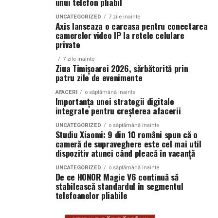
unui telefon pliabil
gomboți cu cireșe, în cadrul prezentării „Banat-
regiune gastronomică europeană 2028”, însoțită de
UNCATEGORIZED
7 zile inainte
Axis lanseaza o carcasa pentru conectarea
un bufet autentic bănățean, vinuri locale și bere
camerelor video IP la retele celulare
artizanală din Timiș.
private
Interesul generat de noua destinație s-a concretizat
7 zile inainte
Ziua Timișoarei 2026, sărbătorită prin
deja prin vizita a opt jurnaliști germani care vor
patru zile de evenimente
descoperi, în acest weekend, Timișoara și județul Timiș.
Wizz Air a asigurat transportul aerian, iar HORETIM,
AFACERI
o săptămână inainte
Importanța unei strategii digitale
împreună cu Visit Timiș, au pregătit un program de tip
integrate pentru creșterea afacerii
city break dedicat promovării regiunii Banat.
UNCATEGORIZED
o săptămână inainte
Studiu Xiaomi: 9 din 10 români spun că o
În plus, în săptămâna premergătoare lansării rutei,
cameră de supraveghere este cel mai util
Timișul a beneficiat de o campanie de promovare
dispozitiv atunci când pleacă în vacanță
desfășurată timp de șapte zile la Radio Spree Berlin. În
UNCATEGORIZED
o săptămână inainte
urma campaniei, doi tineri germani au câștigat o vizită
De ce HONOR Magic V6 continuă să
stabilească standardul în segmentul
în Timiș, călătorind cu primul zbor Berlin – Timișoara,
telefoanelor pliabile
dus-întors.