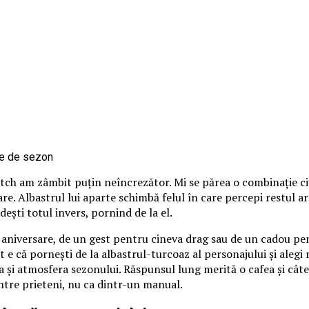
itch am zâmbit puțin neîncrezător. Mi se părea o combinație ci
loare. Albastrul lui aparte schimbă felul în care percepi restul 
ndești totul invers, pornind de la el.
o aniversare, de un gest pentru cineva drag sau de un cadou pen
 e că pornești de la albastrul-turcoaz al personajului și alegi nu
 și atmosfera sezonului. Răspunsul lung merită o cafea și câte
între prieteni, nu ca dintr-un manual.