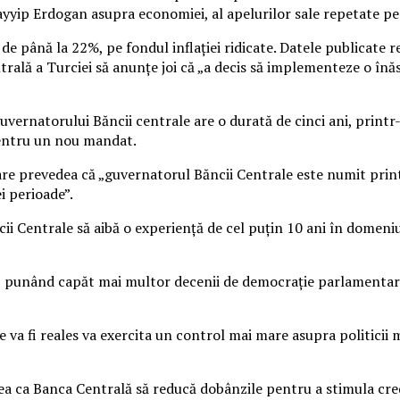
Tayyip Erdogan asupra economiei, al apelurilor sale repetate pen
e până la 22%, pe fondul inflaţiei ridicate. Datele publicate re
rală a Turciei să anunţe joi că „a decis să implementeze o înăs
 guvernatorului Băncii centrale are o durată de cinci ani, prin
entru un nou mandat.
care prevedea că „guvernatorul Băncii Centrale este numit prin
i perioade”.
ii Centrale să aibă o experienţă de cel puţin 10 ani în domeni
al, punând capăt mai multor decenii de democraţie parlamentar
e va fi reales va exercita un control mai mare asupra politicii 
ea ca Banca Centrală să reducă dobânzile pentru a stimula cred