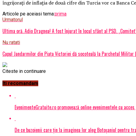
îngrijoraţi de inflaţia de două cifre din Turcia vor ca Banca
Articole pe aceiasi tema:
prima
Urmatorul
Ultima oră. Adio Dragnea! A fost înjurat în locul sfânt al PSD. „Comitet
Nu ratati
Capul Jandarmilor din Piața Victoriei dă socoteală la Parchetul Militar 
Citeste in continuare
Iti recomandam
EvenimenteGratuite.ro promovează online evenimentele cu acces
De ce buzoienii care țin la imaginea lor aleg Botoșaniul pentru 