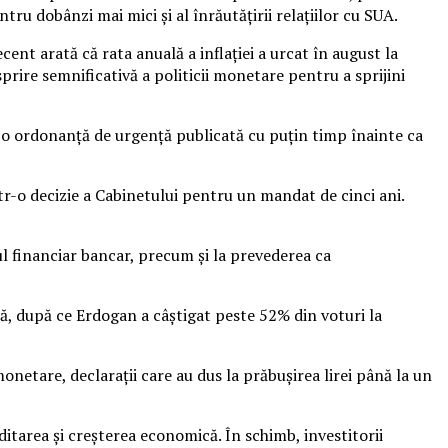
tru dobânzi mai mici şi al înrăutăţirii relaţiilor cu SUA.
cent arată că rata anuală a inflaţiei a urcat în august la
prire semnificativă a politicii monetare pentru a sprijini
tr-o ordonanţă de urgenţă publicată cu puţin timp înainte ca
tr-o decizie a Cabinetului pentru un mandat de cinci ani.
ul financiar bancar, precum şi la prevederea ca
ă, după ce Erdogan a câştigat peste 52% din voturi la
monetare, declaraţii care au dus la prăbuşirea lirei până la un
itarea şi creşterea economică. În schimb, investitorii