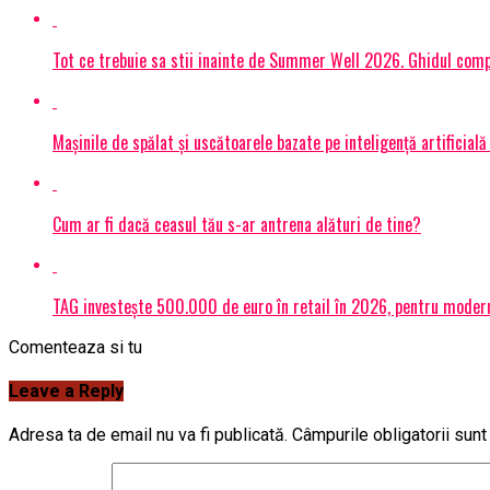
Tot ce trebuie sa stii inainte de Summer Well 2026. Ghidul compl
Mașinile de spălat și uscătoarele bazate pe inteligență artificială
Cum ar fi dacă ceasul tău s-ar antrena alături de tine?
TAG investește 500.000 de euro în retail în 2026, pentru modern
Comenteaza si tu
Leave a Reply
Adresa ta de email nu va fi publicată.
Câmpurile obligatorii sun