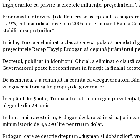
îngrijorărilor cu privire la efectele influenţei preşedintelui 
Economiştii intervievaţi de Reuters se aşteptau la o majorare d
17,9%, cel mai ridicat nivel din 2003, determinând Banca Cent
stabilitatea preţurilor”.
În iulie, Turcia a eliminat o clauză care stipula că mandatul
preşedintele Recep Tayyip Erdogan să depună jurământul p
Decretul, publicat în Monitorul Oficial, a eliminat o clauză 
Guvernatorul poate fi reconfirmat în funcţie la finalul aceste
De asemenea, s-a renunţat la cerinţa ca viceguvernatorii Bănc
viceguvernatorii să fie propuşi de guvernator.
Începând din 9 iulie, Turcia a trecut la un regim prezidenţi
alegerile din 24 iunie.
În luna mai a acestui an, Erdogan declara că în situaţia în car
minim istoric de 4,9290 lire pentru un dolar.
Erdogan, care se descrie drept un „duşman al dobânzilor”, vr