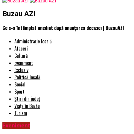
Buzau AZI
Ce s-a întâmplat imediat după anunțarea deciziei | BuzauAZI
Administrație locală
Afaceri
Cultură
Eveniment
Exclusiv
Politică locală
Social
Sport
Știri din județ
Viața în Buzău
Turism
Eveniment