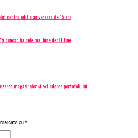
et pentru editia aniversara de 15 ani
 îți cunosc hainele mai bine decât tine
izarea magazinelor și extinderea portofoliului
t marcate cu
*