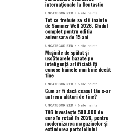
internaționale la Dentastic
UNCATEGORIZED
4 zile inainte
Tot ce trebuie sa stii inainte
de Summer Well 2026. Ghidul
complet pentru editia
aniversara de 15 ani
UNCATEGORIZED
4 zile inainte
Mașinile de spălat și
uscătoarele bazate pe
inteligență artificială îți
cunosc hainele mai bine decât
tine
UNCATEGORIZED
6 zile inainte
Cum ar fi dacă ceasul tău s-ar
antrena alături de tine?
UNCATEGORIZED
6 zile inainte
TAG investește 500.000 de
euro în retail în 2026, pentru
modernizarea magazinelor și
extinderea portofoliului