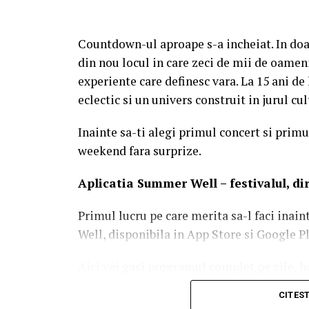
Countdown-ul aproape s-a incheiat. In doa
din nou locul in care zeci de mii de oameni
experiente care definesc vara. La 15 ani d
eclectic si un univers construit in jurul c
Inainte sa-ti alegi primul concert si primul
weekend fara surprize.
Aplica
t
ia Summer Well
– festivalul, d
Primul lucru pe care merita sa-l faci inain
Well, disponibila in App Store si Google Pl
Aici vei gasi programul complet pe zile, ha
activitatile de entertainment, informatiile
CITES
notificarile pentru a primi in timp real t