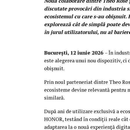
Noua colaborare dintre Theo Rose 
discutate provocări din industria 
ecosistemul cu care s-au obișnuit. P
explorează cât de simplă poate dev
în jurul utilizatorului, nu al barie
București, 12 iunie 2026
– În indus
este alegerea unui nou dispozitiv, ci 
obișnuit.
Prin noul parteneriat dintre Theo Ros
ecosisteme devine relevantă pentru mi
similară.
După ani de utilizare exclusivă a ecos
HONOR, testând în condiții reale cât 
adaptarea la o nouă experiență digita