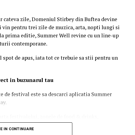
r cateva zile, Domeniul Stirbey din Buftea devine
 vin pentru trei zile de muzica, arta, nopti lungi si
e la prima editie, Summer Well revine cu un line-up
ulturii contemporane.
 spot de apus, iata tot ce trebuie sa stii pentru un
irect in buzunarul tau
te de festival este sa descarci aplicatia Summer
ay.
rta festivalului, zonele de food & drinks,
 utile si biletele achizitionate online. Activeaza
TE IN CONTINUARE
oate update-urile importante pe parcursul