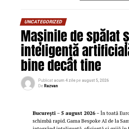
festivalului.
UNCATEGORIZED
Mașinile de spălat 
inteligență artificia
bine decât tine
Publicat
acum 4 zile
pe
august 5, 2026
De
Razvan
București – 5 august 2026 –
În toată Euro
schimbă rapid. Gama Bespoke AI de la Sams
integrând inteligență, eficiență și grijă în 