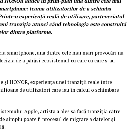
și HONOR aduce în prim-plan una dintre cele mai
smartphone: teama utilizatorilor de a schimba
rintr-o experiență reală de utilizare, parteneriatul
eni tranziția atunci când tehnologia este construită
relor dintre platforme.
tria smartphone, una dintre cele mai mari provocări nu
decizia de a părăsi ecosistemul cu care cu care s-au
e și HONOR, experiența unei tranziții reale între
lioane de utilizatori care iau în calcul o schimbare
istemului Apple, artista a ales să facă tranziția către
de simplu poate fi procesul de migrare a datelor și
lă.