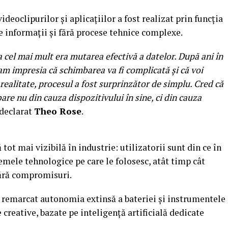
videoclipurilor și aplicațiilor a fost realizat prin funcția
 informații și fără procese tehnice complexe.
cel mai mult era mutarea efectivă a datelor. După ani în
am impresia că schimbarea va fi complicată și că voi
n realitate, procesul a fost surprinzător de simplu. Cred că
bare nu din cauza dispozitivului în sine, ci din cauza
 declarat
Theo Rose
.
 tot mai vizibilă în industrie: utilizatorii sunt din ce în
emele tehnologice pe care le folosesc, atât timp cât
fără compromisuri.
a remarcat autonomia extinsă a bateriei și instrumentele
e creative, bazate pe inteligență artificială dedicate