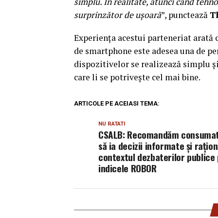
simplu. În realitate, atunci când tehn
surprinzător de ușoară
”, punctează
T
Experiența acestui parteneriat arată 
de smartphone este adesea una de per
dispozitivelor se realizează simplu și
care li se potrivește cel mai bine.
ARTICOLE PE ACEIASI TEMA:
NU RATATI
CSALB: Recomandăm consumat
să ia decizii informate și rațion
contextul dezbaterilor publice 
indicele ROBOR