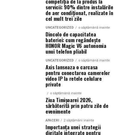
competiția de la produs la
servicii: 90% dintre instalările
de aer condiționat, realizate în
cel mult trei zile
UNCATEGORIZED
o săptămână inainte
Dincolo de capacitatea
bateriei: cum regândește
HONOR Magic V6 autonomia
unui telefon pliabil
UNCATEGORIZED
o săptămână inainte
Axis lanseaza o carcasa
pentru conectarea camerelor
video IP la retele celulare
private
o săptămână inainte
Ziua Timișoarei 2026,
sărbătorită prin patru zile de
evenimente
AFACERI
2 săptămâni inainte
Importanța unei strategii
digitale integrate pentru