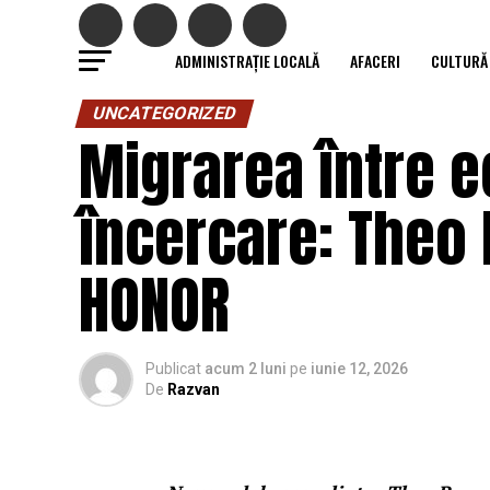
ADMINISTRAȚIE LOCALĂ
AFACERI
CULTURĂ
UNCATEGORIZED
Migrarea între e
încercare: Theo 
HONOR
Publicat
acum 2 luni
pe
iunie 12, 2026
De
Razvan