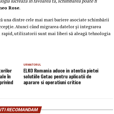
ologia lucrează în favoarea ta, schimbarea poate fi
heo Rose
.
că una dintre cele mai mari bariere asociate schimbării
cepție. Atunci când migrarea datelor și integrarea
 rapid, utilizatorii sunt mai liberi să aleagă tehnologia
URMATORUL
orilor
ELKO Romania aduce in atentia pietei
ale în
solutiile Getac pentru aplicatii de
privind
aparare si operatiuni critice
ITI RECOMANDAM