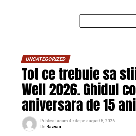
UNCATEGORIZED
Tot ce trebuie sa st
Well 2026. Ghidul c
aniversara de 15 ani
Publicat
acum 4 zile
pe
august 5, 2026
De
Razvan