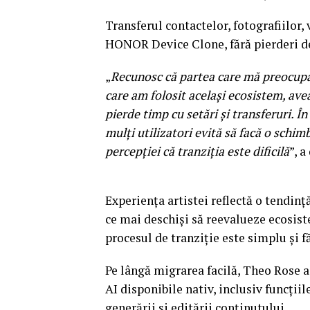
Transferul contactelor, fotografiilor, 
HONOR Device Clone, fără pierderi de
„
Recunosc că partea care mă preocupa 
care am folosit același ecosistem, ave
pierde timp cu setări și transferuri. Î
mulți utilizatori evită să facă o schim
percepției că tranziția este dificilă
”, a
Experiența artistei reflectă o tendință
ce mai deschiși să reevalueze ecosist
procesul de tranziție este simplu și 
Pe lângă migrarea facilă, Theo Rose 
AI disponibile nativ, inclusiv funcțiil
generării și editării conținutului.