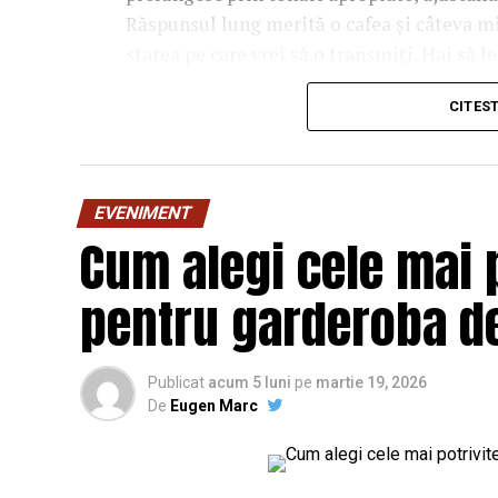
Răspunsul lung merită o cafea și câteva m
starea pe care vrei să o transmiți. Hai să l
manual.
CITES
De ce contează atât de mul
personajului
EVENIMENT
Tot farmecul vine din faptul că Stitch are 
Cum alegi cele mai 
obișnuite. E un albastru-turcoaz, ușor satur
înseamnă că personajul aduce deja două cul
pentru garderoba de
lângă el. Dacă ignori amănuntul ăsta, ajung
care albastrul rece și florile nimeresc în re
Publicat
acum 5 luni
pe
martie 19, 2026
Gândește-te la el ca la o piesă vestimentar
De
Eugen Marc
îmbraci la întâmplare pe dedesubt, ci cauți 
ori contraste calde care îl scot în față, ori 