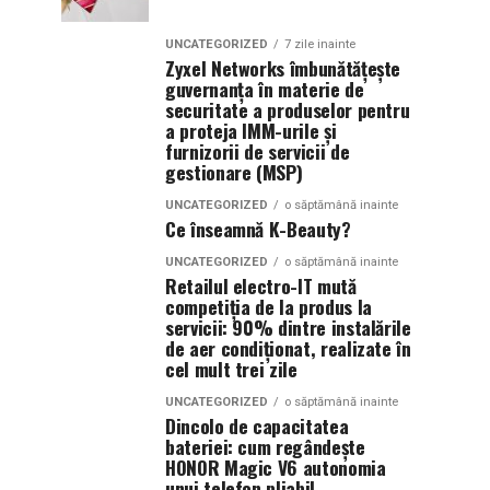
UNCATEGORIZED
7 zile inainte
Zyxel Networks îmbunătățește
guvernanța în materie de
securitate a produselor pentru
a proteja IMM-urile și
furnizorii de servicii de
gestionare (MSP)
UNCATEGORIZED
o săptămână inainte
Ce înseamnă K-Beauty?
UNCATEGORIZED
o săptămână inainte
Retailul electro-IT mută
competiția de la produs la
servicii: 90% dintre instalările
de aer condiționat, realizate în
cel mult trei zile
UNCATEGORIZED
o săptămână inainte
Dincolo de capacitatea
bateriei: cum regândește
HONOR Magic V6 autonomia
unui telefon pliabil