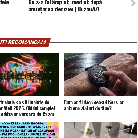
dele
Ce s-a întâmplat imediat după
anunțarea deciziei | BuzauAZI
ITI RECOMANDAM
trebuie sa stii inainte de
Cum ar fi dacă ceasul tău s-ar
 Well 2026. Ghidul complet
antrena alături de tine?
 editia aniversara de 15 ani