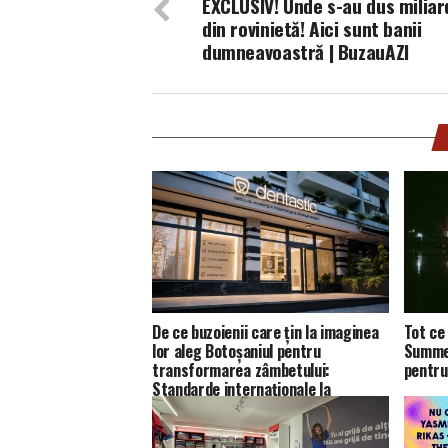
EXCLUSIV! Unde s-au dus miliar
din rovinietă! Aici sunt banii
dumneavoastră | BuzauAZI
De ce buzoienii care țin la imaginea
Tot ce 
lor aleg Botoșaniul pentru
Summer
transformarea zâmbetului:
pentru
Standarde internaționale la
Dentastic