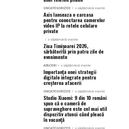
UNCATEGORIZED
o săptămână inainte
Axis lanseaza o carcasa
pentru conectarea camerelor
video IP la retele celulare
private
o săptămână inainte
Ziua Timișoarei 2026,
sărbătorită prin patru zile de
evenimente
AFACERI
o săptămână inainte
Importanța unei strategii
digitale integrate pentru
creșterea afacerii
UNCATEGORIZED
o săptămână inainte
Studiu Xiaomi: 9 din 10 români
spun că o cameră de
supraveghere este cel mai util
dispozitiv atunci când pleacă
în vacanță
UNCATEGORIZED
o săptămână inainte