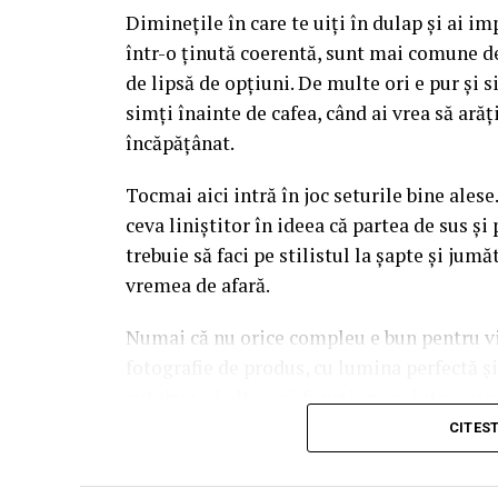
intervine exact în decizia asta, pentru că
Diminețile în care te uiți în dulap și ai im
pe nesimțite.
într-o ținută coerentă, sunt mai comune d
Mai e un lucru pe care l-am prins abia în t
de lipsă de opțiuni. De multe ori e pur și 
materiale textile sau hârtie, reacționează 
simți înainte de cafea, când ai vrea să ară
anotimpului. Un roz care pare delicat în ap
încăpățânat.
noiembrie. Așa că nu vorbim doar despre nu
Tocmai aici intră în joc seturile bine alese.
lumina pe ele.
ceva liniștitor în ideea că partea de sus și 
trebuie să faci pe stilistul la șapte și jum
Primăvara și pastelurile ca
vremea de afară.
Primăvara e, fără doar și poate, sezonul ce
Numai că nu orice compleu e bun pentru via
fiindcă majoritatea comenzilor de genul ăs
fotografie de produs, cu lumina perfectă ș
difuză, iartă mult. Pastelurile prind viață 
autobuz, și alta e să funcționeze într-o zi
așază firesc lângă nuanțe deschise.
cafea pe fugă și, cine știe, o vizită sponta
CITES
Direcția cea mai sigură rămâne combinația d
material, croială, proporții, ritmul tău de v
cremos. Rozul leagă personajul de accentele
tine.