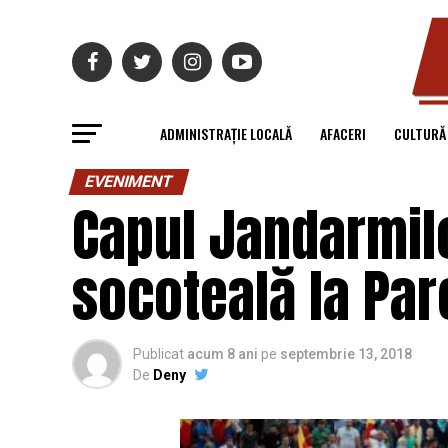
ADMINISTRAȚIE LOCALĂ
AFACERI
CULTURĂ
EVENIMENT
Capul Jandarmilo
socoteală la Parc
Publicat
acum 8 ani
pe
septembrie 13, 2018
De
Deny