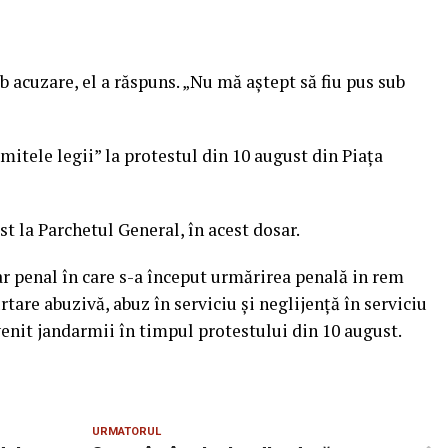
ub acuzare, el a răspuns. „Nu mă aştept să fiu pus sub
imitele legii” la protestul din 10 august din Piaţa
st la Parchetul General, în acest dosar.
ar penal în care s-a început urmărirea penală in rem
rtare abuzivă, abuz în serviciu şi neglijenţă în serviciu
venit jandarmii în timpul protestului din 10 august.
URMATORUL