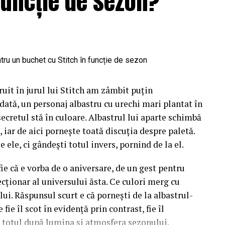
funcție de sezon?
uit în jurul lui Stitch am zâmbit puțin
dată, un personaj albastru cu urechi mari plantat în
 secretul stă în culoare. Albastrul lui aparte schimbă
 iar de aici pornește toată discuția despre paletă.
e ele, ci gândești totul invers, pornind de la el.
fie că e vorba de o aniversare, de un gest pentru
cționar al universului ăsta. Ce culori merg cu
lui. Răspunsul scurt e că pornești de la albastrul-
fie îl scot în evidență prin contrast, fie îl
d totul după lumina și atmosfera sezonului.