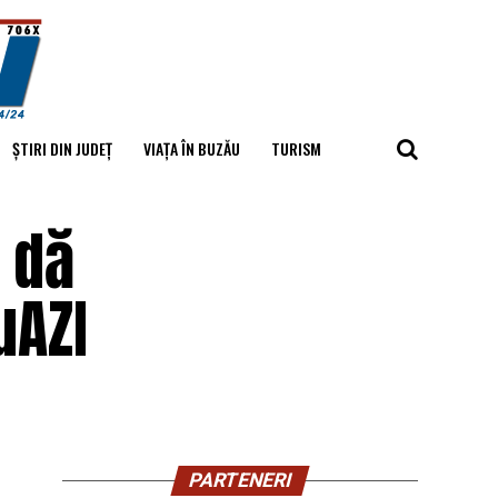
ȘTIRI DIN JUDEȚ
VIAȚA ÎN BUZĂU
TURISM
i dă
uAZI
PARTENERI