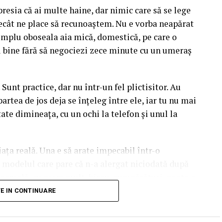
 ne modelează așteptările legate de culoare aproape
presia că ai multe haine, dar nimic care să se lege
ecât ne place să recunoaștem. Nu e vorba neapărat
imp. Florile naturale și cele lucrate manual, din
simplu oboseala aia mică, domestică, pe care o
diferit la aceeași culoare, în funcție de lumina
ți bine fără să negociezi zece minute cu un umeraș
rilie devine spălăcit într-o zi cenușie de
anțe, ci și despre intensitate și despre cum cade
 Sunt practice, dar nu într-un fel plictisitor. Au
partea de jos deja se înțeleg între ele, iar tu nu mai
ătate dimineața, cu un ochi la telefon și unul la
re respiră
l mai prietenos cu Stitch. O spun din experiență,
ța reală. Una e să arate impecabil într-o
ta pică exact în lunile astea. Lumina e blândă,
i modelul care pare că n-a alergat niciodată după
fără să pară sterse, iar albastrul personajului se
 normală, cu mers mult, birou, cumpărături, poate o
nă la cineva drag. Alegerea potrivită ține de
TE IN CONTINUARE
intre roz pudrat, lila pal și un alb cald, ușor
iață și chiar de starea pe care vrei s-o porți pe
 lui interioare, lila construiește o punte între