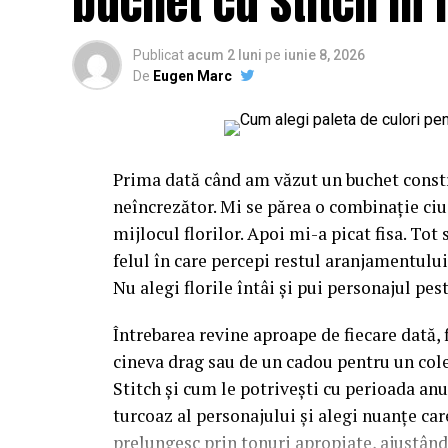
buchet cu Stitch în 
Publicat
acum 2 luni
pe
iunie 8, 2026
De
Eugen Marc
Prima dată când am văzut un buchet constr
neîncrezător. Mi se părea o combinație ciu
mijlocul florilor. Apoi mi-a picat fisa. Tot
felul în care percepi restul aranjamentului,
Nu alegi florile întâi și pui personajul pest
Întrebarea revine aproape de fiecare dată, 
cineva drag sau de un cadou pentru un cole
Stitch și cum le potrivești cu perioada anu
turcoaz al personajului și alegi nuanțe care 
prelungesc prin tonuri apropiate, ajustân