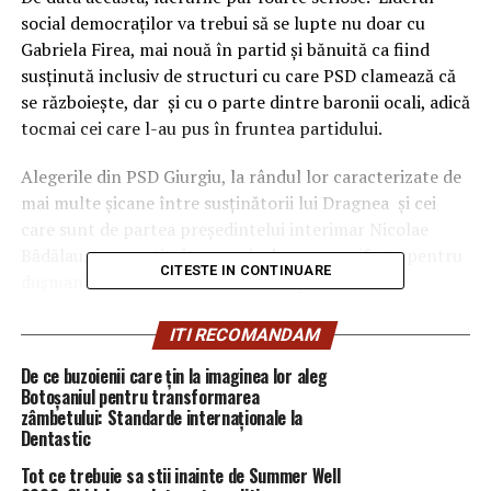
social democraţilor va trebui să se lupte nu doar cu
Gabriela Firea, mai nouă în partid şi bănuită ca fiind
susţinută inclusiv de structuri cu care PSD clamează că
se războieşte, dar şi cu o parte dintre baronii ocali, adică
tocmai cei care l-au pus în fruntea partidului.
Alegerile din PSD Giurgiu, la rândul lor caracterizate de
mai multe şicane între susţinătorii lui Dragnea şi cei
care sunt de partea preşedintelui interimar Nicolae
Bădălau, au constituit o ocazie de a se manifesta pentru
CITESTE IN CONTINUARE
duşmanii de la centru ai actualului şef PSD.
La Giurgiu au fost şi au arătat că se înţeleg perfect şi
ITI RECOMANDAM
Mihai Tudose, fost premier demis cu certuri nde
De ce buzoienii care țin la imaginea lor aleg
Dragnea, dar şi Paul Stănescu, vicepremier şi puternic
Botoșaniul pentru transformarea
baron de Olt şi Codrin Ștefănescu, poate cel mai vocal
zâmbetului: Standarde internaționale la
purtător de mesaje din partid.
Dentastic
Tot ce trebuie sa stii inainte de Summer Well
Ei au ţinut discursuri de susţinere a lui Bădălău, alt mare