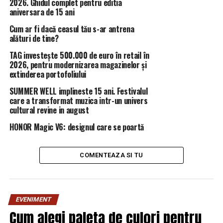
2026. Ghidul complet pentru editia
adversar al lui Dragnea, dar nu au ezitat nici să îl atace
aniversara de 15 ani
mai direc sau mai subtil pe Dragnea. La Giurgiu, Bădălău
Cum ar fi dacă ceasul tău s-ar antrena
a fost acuzat de deputatul Răzvan Cuc şi de primarul
alături de tine?
municipiului Nicolae Barbu că a convocat ilegal
TAG investește 500.000 de euro în retail în
alegerile, iscându-se astfel un conflict deschis.
2026, pentru modernizarea magazinelor și
extinderea portofoliului
Ștefănescu a fost cel mai clar:
SUMMER WELL implineste 15 ani. Festivalul
“Ne aşteaptă zile fierbinţi la
care a transformat muzica intr-un univers
cultural revine in august
centru”.
HONOR Magic V6: designul care se poartă
COMENTEAZA SI TU
Vicepremierul Paul Stănescu şi peste 20 de lideri
judeţeni au discutat despre o posibilă acţiune de
retragere a sprijinului politic pentru preşedintele PSD,
EVENIMENT
Liviu Dragnea, au declarat joi, pentru Mediafax
,
surse
Cum alegi paleta de culori pentru
participante la discuţii.