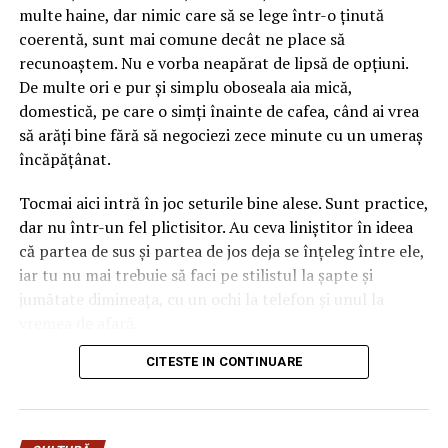
interiorul urechilor. Asta înseamnă că personajul aduce
multe haine, dar nimic care să se lege într-o ținută
deja două culori în ecuație înainte să așezi o singură
coerentă, sunt mai comune decât ne place să
floare lângă el. Dacă ignori amănuntul ăsta, ajungi ușor
recunoaștem. Nu e vorba neapărat de lipsă de opțiuni.
la un aranjament care se bate cap în cap, în care
De multe ori e pur și simplu oboseala aia mică,
albastrul rece și florile nimeresc în registre care nu
domestică, pe care o simți înainte de cafea, când ai vrea
vorbesc între ele.
să arăți bine fără să negociezi zece minute cu un umeraș
încăpățânat.
Gândește-te la el ca la o piesă vestimentară cu
personalitate. Când porți ceva turcoaz, nu te îmbraci la
Tocmai aici intră în joc seturile bine alese. Sunt practice,
întâmplare pe dedesubt, ci cauți ce-l pune în valoare.
dar nu într-un fel plictisitor. Au ceva liniștitor în ideea
Aici e la fel. Albastrul cere ori contraste calde care îl
că partea de sus și partea de jos deja se înțeleg între ele,
scot în față, ori tonuri reci care îl liniștesc și îl extind.
iar tu nu mai trebuie să faci pe stilistul la șapte și
Sezonul intervine exact în decizia asta, pentru că ne
jumătate dimineața, cu un ochi la telefon și unul la
modelează așteptările legate de culoare aproape pe
vremea de afară.
nesimțite.
CITESTE IN CONTINUARE
Numai că nu orice compleu e bun pentru viața reală. Una
Mai e un lucru pe care l-am prins abia în timp. Florile
e să arate impecabil într-o fotografie de produs, cu
naturale și cele lucrate manual, din materiale textile sau
lumina perfectă și modelul care pare că n-a alergat
hârtie, reacționează diferit la aceeași culoare, în funcție
niciodată după autobuz, și alta e să funcționeze într-o zi