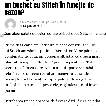
un buchet cu Stitch în funcție de
sezon?
Printre liderii judeţeni participanţi la discuţii se numără
şi preşedintele interimar PSD Giurgiu, Niculae Bădălău,
Publicat
acum 2 luni
pe
iunie 8, 2026
De
Eugen Marc
potrivit surselor citate de agenţia Mediafax.
Împotriva lui Dragnea a întors armele şi Marian Neacşu,
secretarul general al PSD, au declarat pentru
Prima dată când am văzut un buchet construit în jurul
G4Media surse din partid. Printre motivele principale
lui Stitch am zâmbit puțin neîncrezător. Mi se părea o
ale schimbării radicale de poziţie se numără
combinație ciudată, un personaj albastru cu urechi mari
neîncrederea în promisiunile lui Liviu Dragnea că o va
plantat în mijlocul florilor. Apoi mi-a picat fisa. Tot
pune pe lista de candidaţi la europarlamentare pe
secretul stă în culoare. Albastrul lui aparte schimbă
protejata sa, Silvia Claudia Mihalcea.
felul în care percepi restul aranjamentului, iar de aici
pornește toată discuția despre paletă. Nu alegi florile
Conform informaţiilor ProTV, mai mulţi lideri PSD
întâi și pui personajul peste ele, ci gândești totul invers,
pregătesc şi o scrisoare prin care să ceară convocarea
pornind de la el.
Comitetului Executiv Naţional.
Întrebarea revine aproape de fiecare dată, fie că e vorba
Scrisoarea liderilor social-democraţi şi cererea de