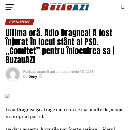
EVENIMENT
Ultima oră. Adio Dragnea! A fost
înjurat în locul sfânt al PSD.
„Comitet” pentru înlocuirea sa |
BuzauAZI
Publicat
acum 8 ani
pe
septembrie 13, 2018
De
Deny
Liviu Dragnea îşi atrage din ce în ce mai multe duşmănii
în propriul partid.
De data aceasta, lucrurile par foarte seriose. Liderul