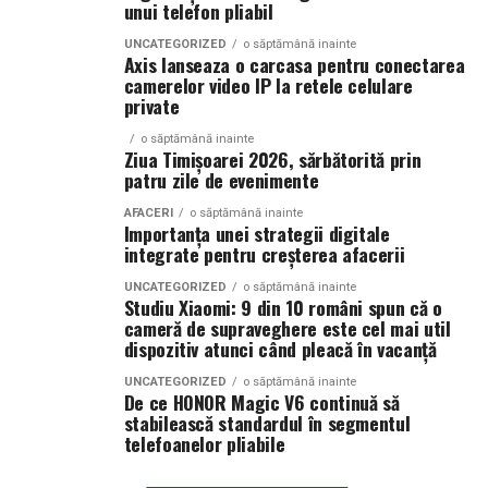
unui telefon pliabil
o cafenea, plângând încet la masă, neputând să sune pe
FinMedia,
„Țuca Zbârcea & Asociații este un nume de
Pasii practici pentru a incepe
nimeni. Nu pentru că ar fi avut o problemă medicală, ci
referință pe piața locală de avocatură, statut reconfirmat
UNCATEGORIZED
o săptămână inainte
Axis lanseaza o carcasa pentru conectarea
pentru că emoția a venit ca un val. Nu repeta povestea
și la nivel internațional. Recunoscută pentru precizia,
Daca v-ati decis ca o casa modulara la cheie este solutia
camerelor video IP la retele celulare
ei. Adu pe cineva.
claritatea serviciilor oferite și consultanța strategică de
private
potrivita, urmatorii pasi sunt simpli: stabiliti bugetul
business în proiecte de mare impact, echipa îmbină
total, alegeti terenul sau verificati terenul pe care il
Îngrijirea zonei puncționate în
o săptămână inainte
rigoarea tehnică cu o viziune pragmatică și comercială,
Ziua Timișoarei 2026, sărbătorită prin
aveti, contactati un furnizor serios si cereti o
extrem de apreciată de clienți.”
patru zile de evenimente
consultanta initiala. Discutia nu angajeaza la nimic, dar
primele ore
iti clarifica rapid daca proiectul este fezabil si care sunt
AFACERI
o săptămână inainte
Prezentă la Gala Avocați de Top,
Oana Mareș
, Managing
Importanța unei strategii digitale
pasii reali pe care ii ai de facut in continuare.
Acum vine partea practică, pe care o să o ții minte fără
Associate, a exprimat recunoștința în numele echipei
integrate pentru creșterea afacerii
să iei notițe. Sânul tău are nevoie de două lucruri în
Țuca Zbârcea & Asociații pentru trofeul acordat:
„Vă
Despre NOMAAD
primele ore. Liniște și compresie blândă. Atât. Restul
UNCATEGORIZED
o săptămână inainte
mulțumim pentru acest premiu și pentru recunoașterea
Studiu Xiaomi: 9 din 10 români spun că o
vine de la sine.
pe care o reprezintă. Este o distincție care reflectă munca
cameră de supraveghere este cel mai util
NOMAAD este un brand romanesc specializat in case
dispozitiv atunci când pleacă în vacanță
întregii echipe Țuca Zbârcea & Asociații și am onoarea să
modulare la cheie, construit din experienta directa cu
Compresia și pansamentul
o primesc în numele colegilor mei, alături de care
UNCATEGORIZED
o săptămână inainte
clienti care au nevoie de locuinte functionale, durabile si
De ce HONOR Magic V6 continuă să
împărtășesc aceleași valori și care își desfășoară
După ce medicul a făcut puncția, pe locul respectiv ai un
adaptate vietii reale. Fiecare proiect este gandit
stabilească standardul în segmentul
activitatea cu profesionalism, responsabilitate și
pansament mic, uneori un plasture transparent, alteori
telefoanelor pliabile
impreuna cu beneficiarul, pornind de la nevoi concrete
dedicare. Acest premiu ne onorează și ne bucură în egală
o compresă fixată cu bandă adezivă. Lasă-l acolo cel
si continuand cu solutii tehnice clare. NOMAAD pune
măsură. Ne dorim să rămânem și în continuare în elita