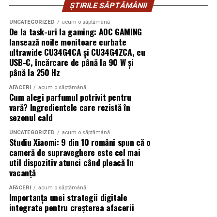
puțin patru până la șase ore, sau cât ți-a spus medicul.
accent pe transparenta, termene realiste si o
ȘTIRILE SĂPTĂMÂNII
avocaturii, bazându-ne pe arta argumentației, pe
Nu îl ridica să te uiți, nu îl muta, nu îl atinge fără motiv.
comunicare directa, fara promisiuni care nu pot fi
inteligența naturală și, mai nou, cu puțin sprijin din
UNCATEGORIZED
acum o săptămână
respectate. Daca vrei sa discuti despre proiectul tau,
De la task-uri la gaming: AOC GAMING
partea inteligenței artificiale. Însă răspunderea
Compresia ajută la oprirea oricărei sângerări minore din
poti incepe de la o intalnire simpla, in care iti asculta
lansează noile monitoare curbate
profesională va rămâne, întotdeauna… exclusiv umană.
interior și previne formarea unui hematom mai mare
planurile si iti raspund la intrebari practice.
ultrawide CU34G4CA și CU34G4ZCA, cu
Mulțumim încă o dată!”
decât e nevoie. Dacă vezi o pată mică de sânge pe
USB-C, încărcare de până la 90 W și
compresă, e absolut normal. Dacă pata crește vizibil în
până la 250 Hz
Premiile Avocați de Top, unele dintre cele mai
câteva minute, atunci e momentul să te întorci la
importante premii juridice din România, recompensează
AFACERI
acum o săptămână
cabinet sau să suni medicul, dar e rar să se întâmple.
Cum alegi parfumul potrivit pentru
pe cei mai buni reprezentanți ai comunității juridice din
vară? Ingredientele care rezistă în
avocatura de business. Bucurându-se de prezența elitei
Pansamentul se schimbă singur, după primele 24 de ore,
sezonul cald
avocaților de business, reprezentanți ai celor mai
sau cu blândețe acasă. Dacă a aderat puțin la piele,
recunoscute firme de avocatură din România, Gala
UNCATEGORIZED
acum o săptămână
umezește marginile cu apă călduță înainte să tragi de el.
Studiu Xiaomi: 9 din 10 români spun că o
Avocați de Top a premiat profesioniștii care au strălucit
Nu îl smulge brusc, fii blândă cu pielea.
cameră de supraveghere este cel mai
în piață prin expertiza, rezultatele și performanțele lor
util dispozitiv atunci când pleacă în
în domeniile avocaturii de afaceri, în anul care a trecut.
Gheața și rolul ei adevărat
vacanță
AFACERI
acum o săptămână
Gheața e prietena ta în primele câteva ore, dar nu așa
Importanța unei strategii digitale
cum și-o imaginează lumea. Nu o pui direct pe piele, nu
integrate pentru creșterea afacerii
o ții acolo o oră, nu te chinui. Iei un pachețel de gheață