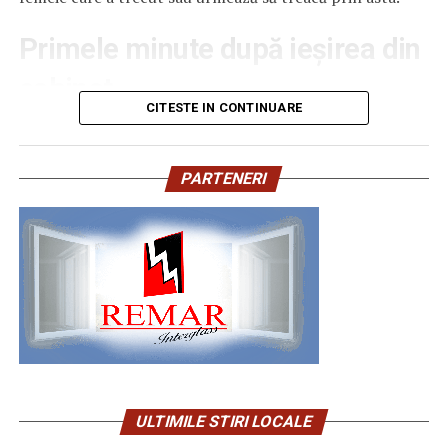
crescut cu Piața Financiară și ceea a însemnat FinMedia,
A doua camera poate fi acum birou si ulterior dormitor
ei au fost pionierii acestui tip de evenimente. Vreau, de
pentru un copil. Daca planul permite aceste schimbari
Primele minute după ieșirea din
asemenea, să mulțumesc echipei mele, lui
Florentin
fara interventii majore, casa ramane utila si peste ani.
Țuca
, pe care îmi pare bine că l-am urmat de fiecare dată,
cabinet
Specialistii NOMAAD lucreaza cu planuri flexibile,
pe toate drumurile. Suntem o familie. Mă bucur foarte
gandite pentru astfel de tranzitii.
CITESTE IN CONTINUARE
tare să fiu alături de dvs. și mulțumesc încă o dată!”,
a
Imediat ce te ridici de pe canapeaua de consultație,
transmis Gabriel Zbârcea.
Optiuni de extindere cand apare
primul lucru e să nu te grăbești. Nu ești bolnavă, dar
corpul tău tocmai a trecut printr-o procedură minoră,
PARTENERI
În considerarea activității în domeniul dreptului penal al
nevoia
iar circulația, tensiunea și emoția se așază în ritmul lor. E
afacerilor,
Manuela Gornoviceanu
, Partener al Țuca
perfect în regulă să stai cinci sau zece minute pe un
Zbârcea & Asociații, a primit premiul
„Avocat de Top
Unul dintre avantajele clare ale caselor modulare este ca
scaun, în sala de așteptare, până simți că pașii merg din
în Drept Penal”
.
„Apreciez această distincție și o
pot fi extinse ulterior. Daca in primii ani locuiti doar voi
nou de la sine.
primesc ca pe o confirmare a muncii depuse alături de
doi, iar mai tarziu apare un copil, casa poate fi
echipa Țuca Zbârcea & Asociații, dar și ca pe o obligație
completata cu un modul suplimentar. Aceasta extindere
Nu uita că emoția face cât anestezia. Multe paciente îmi
de a menține aceleași standarde profesionale în
nu inseamna reconstructie, ci adaptare, cu pastrarea
spun că abia după ce ies pe coridor realizează cât de
activitatea viitoare. Mulțumesc și felicitări tuturor celor
functionalitatii initiale.
tensionate au fost de fapt. Lasă-ți câteva minute să
premiați!”
, a declarat Manuela Gornoviceanu.
respiri normal, să bei o gură de apă, să te readuni.
Optiunea de extindere este un element important de
ULTIMILE STIRI LOCALE
Ana Popa
, Partener al Țuca Zbârcea & Asociații a fost
luat in calcul la alegerea configuratiei initiale. Ea iti da
Cum reacționează corpul în primele