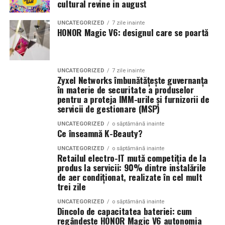
inchirierea apartamentului poate fi oprita la o data
cultural revine in august
birourilor sau ale sălilor de protocol. Abia când o
rece.
cunoscuta, iar mutarea poate fi pregatita cu liniste, fara
tranzacție ajunge pe prima pagină a ziarelor, munca
socul unor termene care se prelungesc necontrolat si
UNCATEGORIZED
7 zile inainte
noastră devine mai vizibilă. Dar și tranzacțiile care nu
HONOR Magic V6: designul care se poartă
De ce contează să nu fii singură
fara surprize dezamagitoare pe parcurs.
prind lumina reflectoarelor aduc aceeași satisfacție. După
ore de negocieri, sute de cafele, uși trântite și poate
Recomand din suflet să nu vii singură la o puncție
Beneficii clare pentru cupluri
câteva supărări de gestionat, rămâi cu sentimentul că ai
mamară. Nu pentru că procedura ar fi dramatică, ci
UNCATEGORIZED
7 zile inainte
pus umărul la ceva real: la finalizarea unei tranzacții, la
pentru că drumul spre casă, după, e mai ușor cu cineva
Zyxel Networks îmbunătățește guvernanța
Beneficiile unei case modulare la cheie pentru un cuplu
în materie de securitate a produselor
punerea pe picioare a unei afaceri sau la continuarea
alături. Cineva care conduce, cineva care îți cumpără o
sunt multiple: linistea de a sti ca ai propria locuinta,
pentru a proteja IMM-urile și furnizorii de
uneia de succes. Premiul acesta nu e doar al meu. E și al
apă pe drum, cineva care înțelege fără să întrebe prea
servicii de gestionare (MSP)
costuri lunare previzibile, spatiu adaptat nevoilor reale,
colegilor mei din Țuca Zbârcea & Asociații, cărora le
mult.
flexibilitate pentru extindere. Toate acestea se adauga la
mulțumesc pentru rigoare și devotament. Nu în ultimul
UNCATEGORIZED
o săptămână inainte
confortul emotional al unei case proprii.
Ce înseamnă K-Beauty?
Dacă ai venit cu mașina, cere unui prieten sau unei rude
rând, acest premiu este o măsură a încrederii clienților
să te aștepte. Mulți medici recomandă să nu conduci tu
care ne aleg pentru a-i consilia. Mulțumesc încă o dată și
UNCATEGORIZED
o săptămână inainte
Functionalitatea primei case nu trebuie sa fie limitata. O
Retailul electro-IT mută competiția de la
însăți în prima oră, mai ales dacă ai primit un sedativ
felicitări tuturor celorlalți premianți!”
, a spus Sergiu
locuinta gandita bine iti ofera tot ce ai nevoie pentru a
produs la servicii: 90% dintre instalările
ușor sau dacă te simți tensionată emoțional. E o
Crețu la acceptarea premiului.
de aer condiționat, realizate în cel mult
incepe o viata impreuna, cu spatiul potrivit pentru
precauție mică, dar care contează enorm.
trei zile
prezent si cu optiuni pentru viitor. Aceasta inseamna nu
Marele trofeu al Galei Avocați de Top – „
Firma de
doar confort, ci si libertatea de a-ti construi amintirile
UNCATEGORIZED
o săptămână inainte
Mă gândesc des la o pacientă care mi-a povestit cum a
Avocatură a Anului 2025
” – a fost decernat echipei
Dincolo de capacitatea bateriei: cum
intr-un spatiu care va creste odata cu voi.
venit singură, a făcut puncția, apoi a stat două ore într-
Țuca Zbârcea & Asociații. Potrivit editorilor
regândește HONOR Magic V6 autonomia