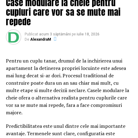
Case modulare la cheie pentru
oferi atât posibilitatea de a te mișca în voie, cât și cea de
cupluri care vor sa se mute mai
a arăta bine și de a avea un look potrivit pentru sală.
repede
Iată care sunt sfaturile noastre:
Publicat
acum 3 săptămâni
pe
iulie 18, 2026
De
AlexandraM
Nu purta accesorii mari, voluminoase și
incomode.
Acestea nu doar că te vor incomoda și
încurca, dar îți vor da și un aspect ciudat, care nu se
Pentru un cuplu tanar, drumul de la inchirierea unui
potrivește deloc cu cel pe care trebuie să îl ai la
apartament la detinerea propriei locuinte este adesea
sală.
mai lung decat si-ar dori. Procesul traditional de
Alege haine sport care să fie făcute dintr-un
construire poate dura un an sau chiar mai mult, cu
material lejer, moale și mai ales, elastic.
Hainele
multe etape si multe decizii neclare. Casele modulare la
de acest fel îți vor permite să te miști în voie și nu
cheie ofera o alternativa realista pentru cuplurile care
vor îngreuna nici circulația sanguină. O altă calitate
vor sa se mute mai repede, fara a face compromisuri
a hainelor destinate sportului este aceea de a lăsa
majore.
pielea să respire. În acest sens, îți recomandăm să
Predictibilitatea este unul dintre cele mai importante
arunci o privire prin gama noastră de seturi fitness
avantaje. Termenele sunt clare, configuratia este
sau
colanţi fitness
pe care ți le punem la dispoziție