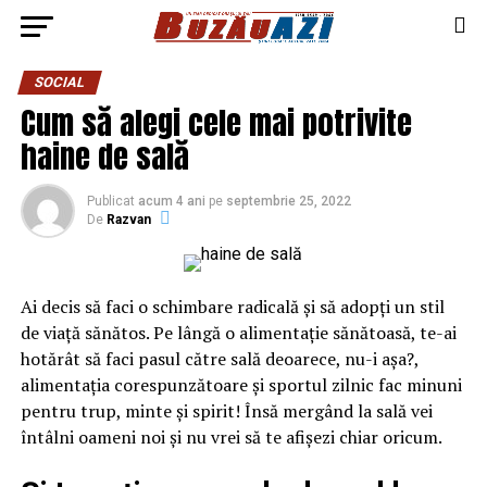
SOCIAL
Cum să alegi cele mai potrivite
haine de sală
Publicat
acum 4 ani
pe
septembrie 25, 2022
De
Razvan
Ai decis să faci o schimbare radicală și să adopți un stil
de viață sănătos. Pe lângă o alimentație sănătoasă, te-ai
hotărât să faci pasul către sală deoarece, nu-i așa?,
alimentația corespunzătoare și sportul zilnic fac minuni
pentru trup, minte și spirit! Însă mergând la sală vei
întâlni oameni noi și nu vrei să te afișezi chiar oricum.