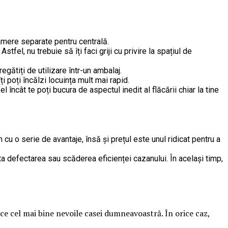
amere separate pentru centrală.
fel, nu trebuie să îți faci griji cu privire la spațiul de
gătiți de utilizare într-un ambalaj.
i poți încălzi locuința mult mai rapid.
cât te poți bucura de aspectul inedit al flăcării chiar la tine
in cu o serie de avantaje, însă și prețul este unul ridicat pentru a
ita defectarea sau scăderea eficienței cazanului. În același timp,
ace cel mai bine nevoile casei dumneavoastră. În orice caz,