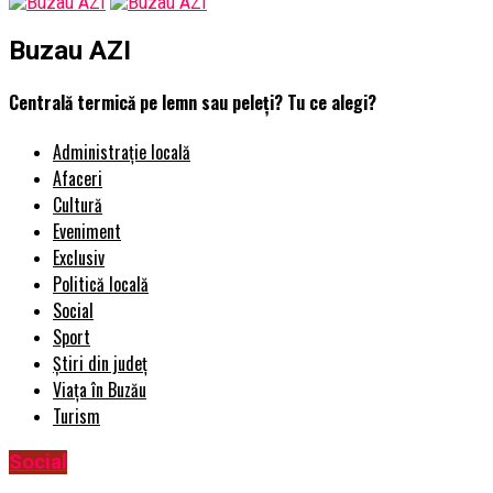
Buzau AZI
Centrală termică pe lemn sau peleți? Tu ce alegi?
Administrație locală
Afaceri
Cultură
Eveniment
Exclusiv
Politică locală
Social
Sport
Știri din județ
Viața în Buzău
Turism
Social