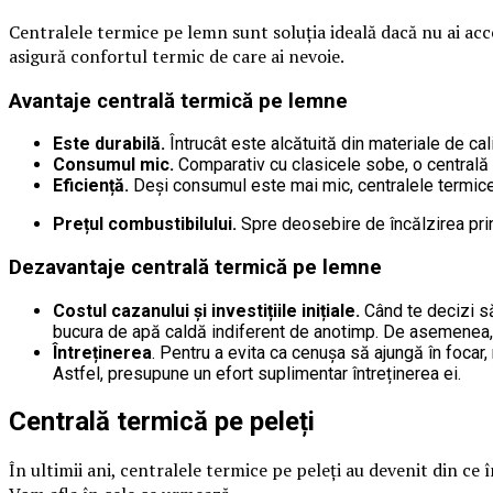
Centralele termice pe lemn sunt soluția ideală dacă nu ai acces
asigură confortul termic de care ai nevoie.
Avantaje centrală termică pe lemne
Este durabilă.
Întrucât este alcătuită din materiale de cal
Consumul mic.
Comparativ cu clasicele sobe, o centrală
Eficiență.
Deși consumul este mai mic, centralele termice p
Prețul combustibilului.
Spre deosebire de încălzirea prin
Dezavantaje centrală termică pe lemne
Costul cazanului și investițiile inițiale.
Când te decizi să
bucura de apă caldă indiferent de anotimp. De asemenea, 
Întreținerea
. Pentru a evita ca cenușa să ajungă în focar
Astfel, presupune un efort suplimentar întreținerea ei.
Centrală termică pe peleți
În ultimii ani, centralele termice pe peleți au devenit din c