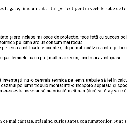
 la gaze, fiind un substitut perfect pentru vechile sobe de terac
itate și are incluse mijloace de protecție, face față cu succes sol
 termică pe lemn are un consum mai redus.
e lemn sunt foarte eficiente și îți permit încălzirea întregii locu
 gaz, lemnele au un preț mult mai redus, fiind mai avantajoase.
 investești într-o centrală termică pe lemn, trebuie să iei în calcu
cazanul pe lemn trebuie montat într-o încăpere separată și speci
, mereu este necesar să ne orientăm către mătură și făraș sau căt
e în ce mai căutate, stârnind curiozitatea consumatorilor. Sun