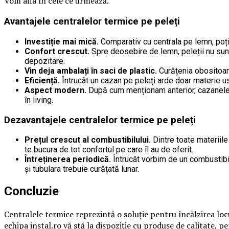
Vom afla în cele ce urmează.
Avantajele centralelor termice pe peleți
Investiție mai mică.
Comparativ cu centrala pe lemn, poți
Confort crescut.
Spre deosebire de lemn, peleții nu sunt p
depozitare.
Vin deja ambalați în saci de plastic.
Curățenia obositoare
Eficiență.
Întrucât un cazan pe peleți arde doar materie usc
Aspect modern.
După cum menționam anterior, cazanele te
în living.
Dezavantajele centralelor termice pe peleți
Prețul crescut al combustibilului.
Dintre toate materiile 
te bucura de tot confortul pe care îl au de oferit.
Întreținerea periodică.
Întrucât vorbim de un combustibil 
și tubulara trebuie curățată lunar.
Concluzie
Centralele termice reprezintă o soluție pentru încălzirea locu
echipa instal.ro vă stă la dispoziție cu produse de calitate, pe