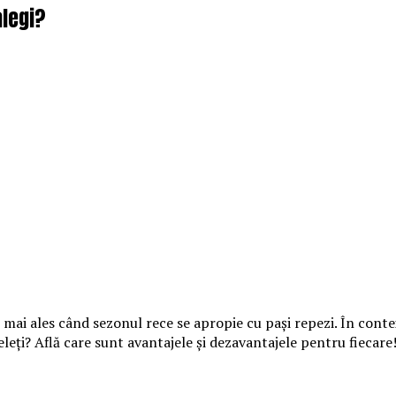
alegi?
 mai ales când sezonul rece se apropie cu pași repezi. În contex
eți? Află care sunt avantajele și dezavantajele pentru fiecare