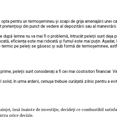
 opta pentru un termoșemineu și scapi de grija amenajării unei c
retențioși din punct de vedere al depozitării sau al manevrării. Ast
 după lemne nu va mai fi o problemă, întrucât peleții sunt deja pre
ată, eficiența este mai ridicată și fumul este mai puțin. Așadar, îț
rmic pe peleți se găsesc și sub formă de termoșeminee, astfel în
prime, peleții sunt considerați a fi cei mai costisitori financiar. V
solid, în urma arderii, cenușa trebuie curățată zilnic pentru a ev
inței, însă înainte de investiție, decideți ce combustibil satisf
ntru orice decizie.