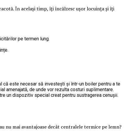
otă. În același timp, îți încălzesc ușor locuința și îți
icitărilor pe termen lung.
ințe.
l că este necesar să investești și într-un boiler pentru a te
al amenajată, de unde vor rezulta costuri suplimentare.
re un dispozitiv special creat pentru sustragerea cenușii.
t sau nu mai avantajoase decât centralele termice pe lemn?