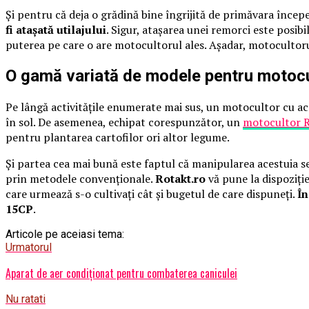
Şi pentru că deja o grădină bine îngrijită de primăvara încep
fi ataşată utilajului
. Sigur, ataşarea unei remorci este posi
puterea pe care o are motocultorul ales. Aşadar, motocultoru
O gamă variată de modele pentru motocu
Pe lângă activităţile enumerate mai sus, un motocultor cu ac
în sol. De asemenea, echipat corespunzător, un
motocultor 
pentru plantarea cartofilor ori altor legume.
Şi partea cea mai bună este faptul că manipularea acestuia se
prin metodele convenţionale.
Rotakt.ro
vă pune la dispoziţie
care urmează s-o cultivaţi cât şi bugetul de care dispuneţi.
În
15CP
.
Articole pe aceiasi tema:
Urmatorul
Aparat de aer condiționat pentru combaterea caniculei
Nu ratati