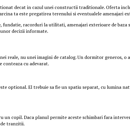
onat decat in cazul unei constructii traditionale. Oferta inclu
sarcina ta este pregatirea terenului si eventualele amenajari ex
 fundatie, racorduri la utilitati, amenajari exterioare de baza 
 unor decizii informate.
i reale, nu unei imagini de catalog. Un dormitor generos, o a
re conteaza cu adevarat.
te optional. El trebuie sa fie un spatiu separat, cu lumina natu
 un copil. Daca planul permite aceste schimbari fara interventi
e tranzitii.