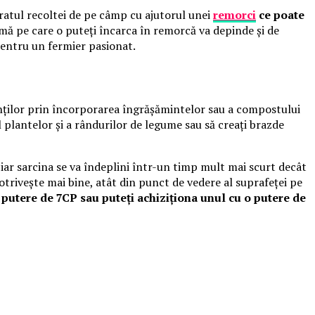
ăratul recoltei de pe câmp cu ajutorul unei
remorci
ce poate
imă pe care o puteţi încarca în remorcă va depinde şi de
pentru un fermier pasionat.
ienţilor prin încorporarea îngrăşămintelor sau a compostului
l plantelor şi a rândurilor de legume sau să creaţi brazde
 iar sarcina se va îndeplini într-un timp mult mai scurt decât
otriveşte mai bine, atât din punct de vedere al suprafeţei pe
 putere de 7CP sau puteţi achiziţiona unul cu o putere de