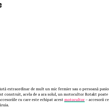
e
jută extraordinar de mult un mic fermier sau o persoană pasion
st construit, acela de a ara solul, un motocultor Rotakt poate 
accesoriile cu care este echipat acest
motocultor
– accesorii c
ăruia.