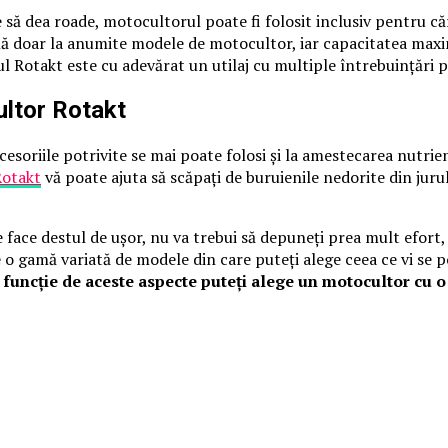
e să dea roade, motocultorul poate fi folosit inclusiv pentru c
bilă doar la anumite modele de motocultor, iar capacitatea max
l Rotakt este cu adevărat un utilaj cu multiple întrebuinţări 
ltor Rotakt
cesoriile potrivite se mai poate folosi şi la amestecarea nutr
Rotakt
vă poate ajuta să scăpaţi de buruienile nedorite din juru
 face destul de uşor, nu va trebui să depuneţi prea mult efort,
 o gamă variată de modele din care puteţi alege ceea ce vi se p
 funcţie de aceste aspecte puteţi alege un motocultor cu o