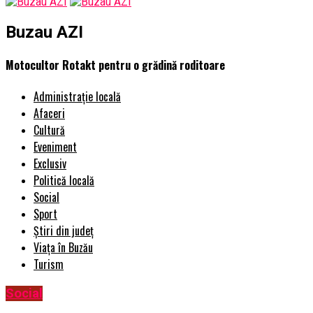
Buzau AZI
Motocultor Rotakt pentru o grădină roditoare
Administrație locală
Afaceri
Cultură
Eveniment
Exclusiv
Politică locală
Social
Sport
Știri din județ
Viața în Buzău
Turism
Social