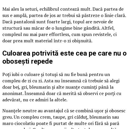
Mai ales la seturi, echilibrul contează mult. Dacă partea de
sus e amplă, partea de jos ar trebui să păstreze o linie clară.
Dacă pantalonii sunt foarte largi, topul are nevoie de
structură sau măcar de o lungime bine gândită. Altfel,
compleul nu mai pare effortless, cum spun revistele, ci
doar prea mult material într-o zi obișnuită.
Culoarea potrivită este cea pe care nu o
obosești repede
Poți iubi o culoare și totuși să nu fie bună pentru un
compleu de zi cu zi. Asta nu înseamnă că trebuie să alegi
doar bej, gri, bleumarin și alte nuanțe cuminți până la
anonimat. Înseamnă doar că merită să observi ce porți cu
adevărat, nu ce admiri la altele.
Nuanțele neutre au avantajul că se combină ușor și obosesc
greu. Un compleu crem, taupe, gri călduț, bleumarin sau
maro ciocolatiu poate fi purtat de multe ori fără să pară