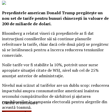
Preşedintele american Donald Trump pregăteşte un
nou set de tarife pentru bunuri chinezeşti în valoare de
200 de miliarde de dolari.
Bloomberg a relatat vineri că preşedintele ar fi dat
instrucţiuni consilierilor săi să continue planurile
referitoare la tarife, chiar dacă cele două părţi se pregătesc
să se întâlnească pentru a încerca reducerea tensiunilor
comerciale.
Noile tarife vor fi stabilite la 10%, potrivit unor surse
apropiate situaţiei citate de WSJ, nivel sub cel de 25%
anunţat anterior de administraţie.
Nivelul mai scăzut al tarifelor are un dublu scop: reducerea
impactului asupra consumatorilor americani înaintea
sezonului cumpărăturilor de sărbători şi ajutarea
republicanilor în campania electorală pentru alegerile din
Citeste in continuare
această toamnă.