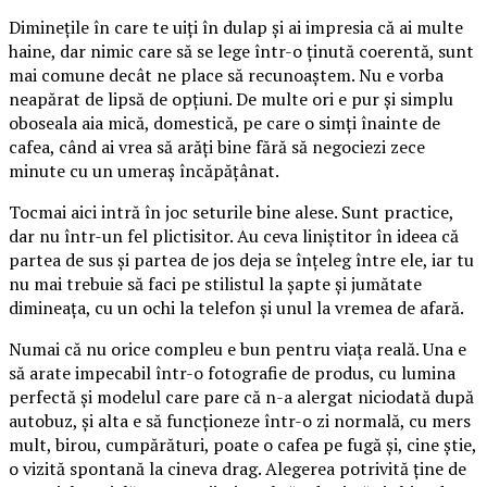
Diminețile în care te uiți în dulap și ai impresia că ai multe
haine, dar nimic care să se lege într-o ținută coerentă, sunt
mai comune decât ne place să recunoaștem. Nu e vorba
neapărat de lipsă de opțiuni. De multe ori e pur și simplu
oboseala aia mică, domestică, pe care o simți înainte de
cafea, când ai vrea să arăți bine fără să negociezi zece
minute cu un umeraș încăpățânat.
Tocmai aici intră în joc seturile bine alese. Sunt practice,
dar nu într-un fel plictisitor. Au ceva liniștitor în ideea că
partea de sus și partea de jos deja se înțeleg între ele, iar tu
nu mai trebuie să faci pe stilistul la șapte și jumătate
dimineața, cu un ochi la telefon și unul la vremea de afară.
Numai că nu orice compleu e bun pentru viața reală. Una e
să arate impecabil într-o fotografie de produs, cu lumina
perfectă și modelul care pare că n-a alergat niciodată după
autobuz, și alta e să funcționeze într-o zi normală, cu mers
mult, birou, cumpărături, poate o cafea pe fugă și, cine știe,
o vizită spontană la cineva drag. Alegerea potrivită ține de