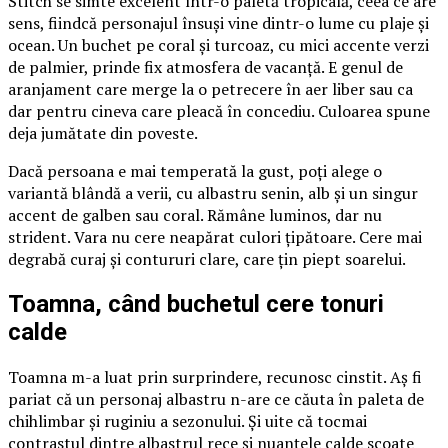
Stitch se simte excelent într-o paletă tropicală, ceea ce are
sens, fiindcă personajul însuși vine dintr-o lume cu plaje și
ocean. Un buchet pe coral și turcoaz, cu mici accente verzi
de palmier, prinde fix atmosfera de vacanță. E genul de
aranjament care merge la o petrecere în aer liber sau ca
dar pentru cineva care pleacă în concediu. Culoarea spune
deja jumătate din poveste.
Dacă persoana e mai temperată la gust, poți alege o
variantă blândă a verii, cu albastru senin, alb și un singur
accent de galben sau coral. Rămâne luminos, dar nu
strident. Vara nu cere neapărat culori țipătoare. Cere mai
degrabă curaj și contururi clare, care țin piept soarelui.
Toamna, când buchetul cere tonuri
calde
Toamna m-a luat prin surprindere, recunosc cinstit. Aș fi
pariat că un personaj albastru n-are ce căuta în paleta de
chihlimbar și ruginiu a sezonului. Și uite că tocmai
contrastul dintre albastrul rece și nuanțele calde scoate