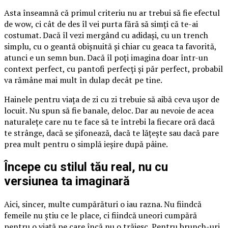
Asta înseamnă că primul criteriu nu ar trebui să fie efectul
de wow, ci cât de des îl vei purta fără să simți că te-ai
costumat. Dacă îl vezi mergând cu adidași, cu un trench
simplu, cu o geantă obișnuită și chiar cu geaca ta favorită,
atunci e un semn bun. Dacă îl poți imagina doar într-un
context perfect, cu pantofi perfecți și păr perfect, probabil
va rămâne mai mult în dulap decât pe tine.
Hainele pentru viața de zi cu zi trebuie să aibă ceva ușor de
locuit. Nu spun să fie banale, deloc. Dar au nevoie de acea
naturalețe care nu te face să te întrebi la fiecare oră dacă
te strânge, dacă se șifonează, dacă te lățește sau dacă pare
prea mult pentru o simplă ieșire după pâine.
Începe cu stilul tău real, nu cu
versiunea ta imaginară
Aici, sincer, multe cumpărături o iau razna. Nu fiindcă
femeile nu știu ce le place, ci fiindcă uneori cumpără
pentru o viață pe care încă nu o trăiesc. Pentru brunch-uri