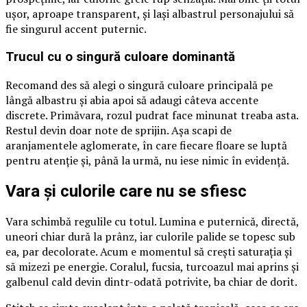
ușor, aproape transparent, și lași albastrul personajului să
fie singurul accent puternic.
Trucul cu o singură culoare dominantă
Recomand des să alegi o singură culoare principală pe
lângă albastru și abia apoi să adaugi câteva accente
discrete. Primăvara, rozul pudrat face minunat treaba asta.
Restul devin doar note de sprijin. Așa scapi de
aranjamentele aglomerate, în care fiecare floare se luptă
pentru atenție și, până la urmă, nu iese nimic în evidență.
Vara și culorile care nu se sfiesc
Vara schimbă regulile cu totul. Lumina e puternică, directă,
uneori chiar dură la prânz, iar culorile palide se topesc sub
ea, par decolorate. Acum e momentul să crești saturația și
să mizezi pe energie. Coralul, fucsia, turcoazul mai aprins și
galbenul cald devin dintr-odată potrivite, ba chiar de dorit.