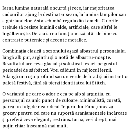
Iarna lumina naturală e scurtă și rece, iar majoritatea
cadourilor ajung la destinatar seara, la lumina lămpilor sau
a ghirlandelor. Asta schimbă regula din temelii. Culorile
trebuie să reziste luminii calde, artificiale, care altfel le
îngălbenește. De-aia iarna funcționează atât de bine cu
contraste puternice și accente metalice.
Combinația clasică a sezonului așază albastrul personajului
lângă alb pur, argintiu și o notă de albastru-noapte.
Rezultatul are ceva glacial și sofisticat, exact pe gustul
perioadei de sărbători. Vrei căldură în mijlocul iernii.
Adaugă un roșu profund sau un verde de brad și ai instant o
paletă festivă, fără să pierzi identitatea lui Stitch.
O variantă pe care o ador e cea pe alb și argintiu, cu
personajul ca unic punct de culoare. Minimalistă, curată,
parcă un fulg de nea ridicat în jurul lui. Funcționează
grozav pentru cei care nu suportă aranjamentele încărcate
și preferă ceva elegant, restrâns. Iarna, ce-i drept, mai
puțin chiar înseamnă mai mult.