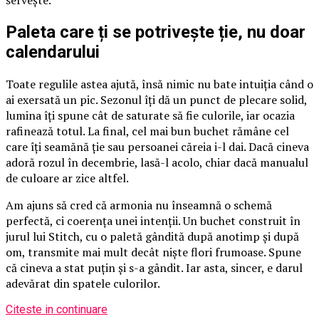
servește.
Paleta care ți se potrivește ție, nu doar
calendarului
Toate regulile astea ajută, însă nimic nu bate intuiția când o
ai exersată un pic. Sezonul îți dă un punct de plecare solid,
lumina îți spune cât de saturate să fie culorile, iar ocazia
rafinează totul. La final, cel mai bun buchet rămâne cel
care îți seamănă ție sau persoanei căreia i-l dai. Dacă cineva
adoră rozul în decembrie, lasă-l acolo, chiar dacă manualul
de culoare ar zice altfel.
Am ajuns să cred că armonia nu înseamnă o schemă
perfectă, ci coerența unei intenții. Un buchet construit în
jurul lui Stitch, cu o paletă gândită după anotimp și după
om, transmite mai mult decât niște flori frumoase. Spune
că cineva a stat puțin și s-a gândit. Iar asta, sincer, e darul
adevărat din spatele culorilor.
Citeste in continuare