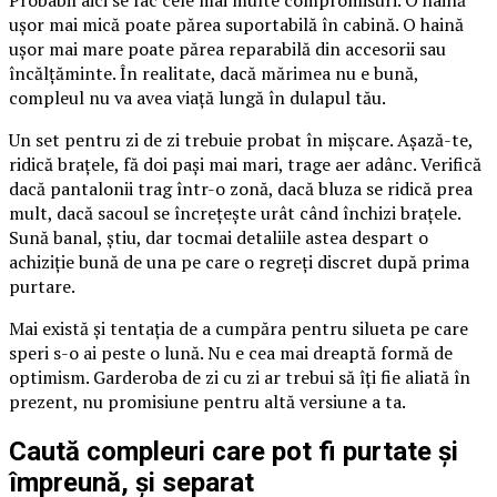
ușor mai mică poate părea suportabilă în cabină. O haină
ușor mai mare poate părea reparabilă din accesorii sau
încălțăminte. În realitate, dacă mărimea nu e bună,
compleul nu va avea viață lungă în dulapul tău.
Un set pentru zi de zi trebuie probat în mișcare. Așază-te,
ridică brațele, fă doi pași mai mari, trage aer adânc. Verifică
dacă pantalonii trag într-o zonă, dacă bluza se ridică prea
mult, dacă sacoul se încrețește urât când închizi brațele.
Sună banal, știu, dar tocmai detaliile astea despart o
achiziție bună de una pe care o regreți discret după prima
purtare.
Mai există și tentația de a cumpăra pentru silueta pe care
speri s-o ai peste o lună. Nu e cea mai dreaptă formă de
optimism. Garderoba de zi cu zi ar trebui să îți fie aliată în
prezent, nu promisiune pentru altă versiune a ta.
Caută compleuri care pot fi purtate și
împreună, și separat