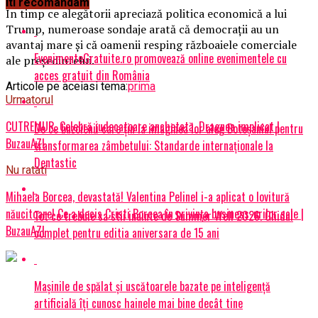
Iti recomandam
În timp ce alegătorii apreciază politica economică a lui
Trump, numeroase sondaje arată că democraţii au un
avantaj mare şi că oamenii resping războaiele comerciale
EvenimenteGratuite.ro promovează online evenimentele cu
ale preşedintelui.
acces gratuit din România
Articole pe aceiasi tema:
prima
Urmatorul
CUTREMUR. Celebră judecatoare anchetată. Dragnea implicat |
De ce buzoienii care țin la imaginea lor aleg Botoșaniul pentru
BuzauAZI
transformarea zâmbetului: Standarde internaționale la
Dentastic
Nu ratati
Mihaela Borcea, devastată! Valentina Pelinel i-a aplicat o lovitură
năucitoare! Ce a decis Cristi Borcea în privința business-urilor sale |
Tot ce trebuie sa stii inainte de Summer Well 2026. Ghidul
BuzauAZI
complet pentru editia aniversara de 15 ani
Mașinile de spălat și uscătoarele bazate pe inteligență
artificială îți cunosc hainele mai bine decât tine