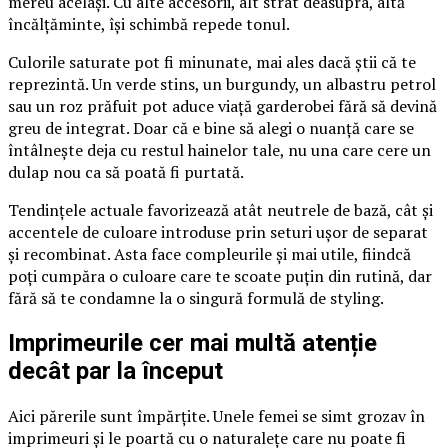
mereu același. Cu alte accesorii, alt strat deasupra, altă
încălțăminte, își schimbă repede tonul.
Culorile saturate pot fi minunate, mai ales dacă știi că te
reprezintă. Un verde stins, un burgundy, un albastru petrol
sau un roz prăfuit pot aduce viață garderobei fără să devină
greu de integrat. Doar că e bine să alegi o nuanță care se
întâlnește deja cu restul hainelor tale, nu una care cere un
dulap nou ca să poată fi purtată.
Tendințele actuale favorizează atât neutrele de bază, cât și
accentele de culoare introduse prin seturi ușor de separat
și recombinat. Asta face compleurile și mai utile, fiindcă
poți cumpăra o culoare care te scoate puțin din rutină, dar
fără să te condamne la o singură formulă de styling.
Imprimeurile cer mai multă atenție
decât par la început
Aici părerile sunt împărțite. Unele femei se simt grozav în
imprimeuri și le poartă cu o naturalețe care nu poate fi