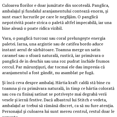
Culoarea florilor e doar jumătate din socoteală. Panglica,
ambalajul și fundalul aranjamentului contează enorm, și
sunt exact lucrurile pe care le neglijăm. O panglică
nepotrivită poate strica o paletă altfel impecabilă, iar una
bine aleasă o poate ridica vizibil.
Vara, o panglică turcoaz sau coral prelungește energia
paletei. Iarna, una argintie sau de catifea bordo aduce
instant aerul de sărbătoare. Toamna merge un satin
caramel sau o sfoară naturală, rustică, iar primăvara o
panglică de in deschis sau una roz pudrat închide frumos
cercul. Par mărunțișuri, dar tocmai ele dau impresia că
aranjamentul a fost gândit, nu asamblat pe fugă.
Și încă ceva despre ambalaj. Hârtia kraft caldă stă bine cu
toamna și cu primăvara naturală, în timp ce hârtia colorată
sau cea cu finisaj satinat se potrivește mai degrabă verii
vesele și iernii festive. Dacă albastrul lui Stitch e vedeta,
ambalajul ar trebui să rămână discret, ca să nu fure atenția.
Personajul și culoarea lui sunt mereu centrul, restul doar le