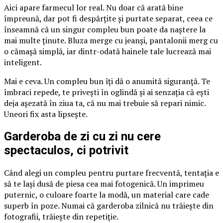
Aici apare farmecul lor real. Nu doar că arată bine
împreună, dar pot fi despărțite și purtate separat, ceea ce
înseamnă că un singur compleu bun poate da naștere la
mai multe ținute. Bluza merge cu jeanși, pantalonii merg cu
o cămașă simplă, iar dintr-odată hainele tale lucrează mai
inteligent.
Mai e ceva. Un compleu bun îți dă o anumită siguranță. Te
îmbraci repede, te privești în oglindă și ai senzația că ești
deja așezată în ziua ta, că nu mai trebuie să repari nimic.
Uneori fix asta lipsește.
Garderoba de zi cu zi nu cere
spectaculos, ci potrivit
Când alegi un compleu pentru purtare frecventă, tentația e
să te lași dusă de piesa cea mai fotogenică. Un imprimeu
puternic, o culoare foarte la modă, un material care cade
superb în poze. Numai că garderoba zilnică nu trăiește din
fotografii, trăiește din repetiție.