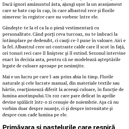
Dacă ignori amănuntul ăsta, ajungi ușor la un aranjament
care se bate cap în cap, în care albastrul rece și florile
nimeresc în registre care nu vorbesc între ele.
Gândește-te la el ca la o piesă vestimentară cu
personalitate. Când porți ceva turcoaz, nu te îmbraci la
întâmplare pe dedesubt, ci cauți ce-l pune în valoare. Aici e
la fel. Albastrul cere ori contraste calde care îl scot în față,
ori tonuri reci care îl liniștesc și îl extind. Sezonul intervine
exact în decizia asta, pentru că ne modelează așteptările
legate de culoare aproape pe nesimțite.
Mai e un lucru pe care l-am prins abia în timp. Florile
naturale și cele lucrate manual, din materiale textile sau
hârtie, reacționează diferit la aceeași culoare, în funcție de
lumina anotimpului. Un roz care pare delicat în aprilie
devine spălăcit într-o zi cenușie de noiembrie. Așa că nu
vorbim doar despre nuanțe, ci și despre intensitate și
despre cum cade lumina pe ele.
Primăvara și pastelurile care respiră