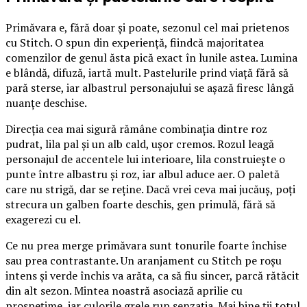
Primăvara e, fără doar și poate, sezonul cel mai prietenos
cu Stitch. O spun din experiență, fiindcă majoritatea
comenzilor de genul ăsta pică exact în lunile astea. Lumina
e blândă, difuză, iartă mult. Pastelurile prind viață fără să
pară sterse, iar albastrul personajului se așază firesc lângă
nuanțe deschise.
Direcția cea mai sigură rămâne combinația dintre roz
pudrat, lila pal și un alb cald, ușor cremos. Rozul leagă
personajul de accentele lui interioare, lila construiește o
punte între albastru și roz, iar albul aduce aer. O paletă
care nu strigă, dar se reține. Dacă vrei ceva mai jucăuș, poți
strecura un galben foarte deschis, gen primulă, fără să
exagerezi cu el.
Ce nu prea merge primăvara sunt tonurile foarte închise
sau prea contrastante. Un aranjament cu Stitch pe roșu
intens și verde închis va arăta, ca să fiu sincer, parcă rătăcit
din alt sezon. Mintea noastră asociază aprilie cu
prospețime, iar culorile grele rup senzația. Mai bine ții totul