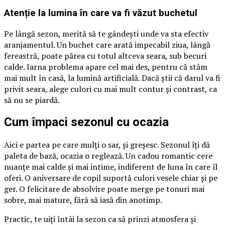
Atenție la lumina în care va fi văzut buchetul
Pe lângă sezon, merită să te gândești unde va sta efectiv
aranjamentul. Un buchet care arată impecabil ziua, lângă
fereastră, poate părea cu totul altceva seara, sub becuri
calde. Iarna problema apare cel mai des, pentru că stăm
mai mult în casă, la lumină artificială. Dacă știi că darul va fi
privit seara, alege culori cu mai mult contur și contrast, ca
să nu se piardă.
Cum împaci sezonul cu ocazia
Aici e partea pe care mulți o sar, și greșesc. Sezonul îți dă
paleta de bază, ocazia o reglează. Un cadou romantic cere
nuanțe mai calde și mai intime, indiferent de luna în care îl
oferi. O aniversare de copil suportă culori vesele chiar și pe
ger. O felicitare de absolvire poate merge pe tonuri mai
sobre, mai mature, fără să iasă din anotimp.
Practic, te uiți întâi la sezon ca să prinzi atmosfera și