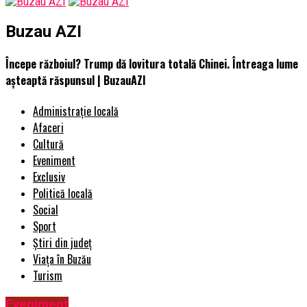
Buzau AZI
Începe războiul? Trump dă lovitura totală Chinei. Întreaga lume
așteaptă răspunsul | BuzauAZI
Administrație locală
Afaceri
Cultură
Eveniment
Exclusiv
Politică locală
Social
Sport
Știri din județ
Viața în Buzău
Turism
Eveniment