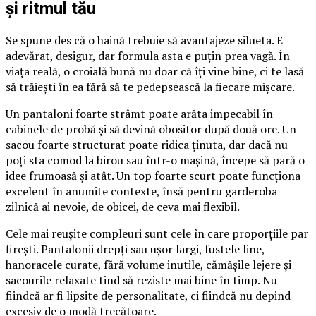
și ritmul tău
Se spune des că o haină trebuie să avantajeze silueta. E
adevărat, desigur, dar formula asta e puțin prea vagă. În
viața reală, o croială bună nu doar că îți vine bine, ci te lasă
să trăiești în ea fără să te pedepsească la fiecare mișcare.
Un pantaloni foarte strâmt poate arăta impecabil în
cabinele de probă și să devină obositor după două ore. Un
sacou foarte structurat poate ridica ținuta, dar dacă nu
poți sta comod la birou sau într-o mașină, începe să pară o
idee frumoasă și atât. Un top foarte scurt poate funcționa
excelent în anumite contexte, însă pentru garderoba
zilnică ai nevoie, de obicei, de ceva mai flexibil.
Cele mai reușite compleuri sunt cele în care proporțiile par
firești. Pantalonii drepți sau ușor largi, fustele line,
hanoracele curate, fără volume inutile, cămășile lejere și
sacourile relaxate tind să reziste mai bine în timp. Nu
fiindcă ar fi lipsite de personalitate, ci fiindcă nu depind
excesiv de o modă trecătoare.