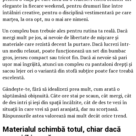
elegante în fiecare weekend, pentru drumuri line între
întâlniri creative, pentru o disciplină vestimentară pe care
marțea, la ora opt, nu o mai are nimeni.
Un compleu bun trebuie ales pentru rutina ta reală. Dacă
mergi mult pe jos, ai nevoie de libertate de mișcare și
materiale care rezistă decent la purtare. Dacă lucrezi într-
un mediu relaxat, poate funcționează un set din bumbac
gros, jerseu compact sau tricot fin. Dacă ai nevoie să pari
ușor mai îngrijită, atunci un compleu cu pantaloni drepți și
sacou lejer ori o variantă din stofă subțire poate face treabă
excelentă.
Gândește-te, fără să idealizezi prea mult, cum arată o
săptămână obișnuită. Câte ore stai pe scaun, cât mergi, cât
de des intri și ieși din spații încălzite, cât de des te vezi în
situații în care vrei să pari aranjată, dar nu scorțoasă.
Răspunsurile astea valorează mai mult decât orice trend.
Materialul schimbă totul, chiar dacă