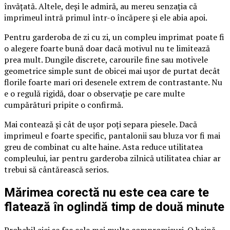
învățată. Altele, deși le admiră, au mereu senzația că
imprimeul intră primul într-o încăpere și ele abia apoi.
Pentru garderoba de zi cu zi, un compleu imprimat poate fi
o alegere foarte bună doar dacă motivul nu te limitează
prea mult. Dungile discrete, carourile fine sau motivele
geometrice simple sunt de obicei mai ușor de purtat decât
florile foarte mari ori desenele extrem de contrastante. Nu
e o regulă rigidă, doar o observație pe care multe
cumpărături pripite o confirmă.
Mai contează și cât de ușor poți separa piesele. Dacă
imprimeul e foarte specific, pantalonii sau bluza vor fi mai
greu de combinat cu alte haine. Asta reduce utilitatea
compleului, iar pentru garderoba zilnică utilitatea chiar ar
trebui să cântărească serios.
Mărimea corectă nu este cea care te
flatează în oglindă timp de două minute
Probabil aici se fac cele mai multe compromisuri. O haină