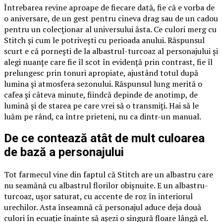
Întrebarea revine aproape de fiecare dată, fie că e vorba de
o aniversare, de un gest pentru cineva drag sau de un cadou
pentru un colecționar al universului ăsta. Ce culori merg cu
Stitch și cum le potrivești cu perioada anului. Răspunsul
scurt e că pornești de la albastrul-turcoaz al personajului și
alegi nuanțe care fie îl scot în evidență prin contrast, fie îl
prelungesc prin tonuri apropiate, ajustând totul după
lumina și atmosfera sezonului. Răspunsul lung merită o
cafea și câteva minute, fiindcă depinde de anotimp, de
lumină și de starea pe care vrei să o transmiți. Hai să le
luăm pe rând, ca între prieteni, nu ca dintr-un manual.
De ce contează atât de mult culoarea
de bază a personajului
Tot farmecul vine din faptul că Stitch are un albastru care
nu seamănă cu albastrul florilor obișnuite. E un albastru-
turcoaz, ușor saturat, cu accente de roz în interiorul
urechilor. Asta înseamnă că personajul aduce deja două
culori în ecuație înainte să așezi o singură floare lângă el.