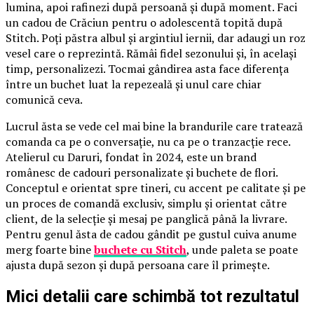
lumina, apoi rafinezi după persoană și după moment. Faci
un cadou de Crăciun pentru o adolescentă topită după
Stitch. Poți păstra albul și argintiul iernii, dar adaugi un roz
vesel care o reprezintă. Rămâi fidel sezonului și, în același
timp, personalizezi. Tocmai gândirea asta face diferența
între un buchet luat la repezeală și unul care chiar
comunică ceva.
Lucrul ăsta se vede cel mai bine la brandurile care tratează
comanda ca pe o conversație, nu ca pe o tranzacție rece.
Atelierul cu Daruri, fondat în 2024, este un brand
românesc de cadouri personalizate și buchete de flori.
Conceptul e orientat spre tineri, cu accent pe calitate și pe
un proces de comandă exclusiv, simplu și orientat către
client, de la selecție și mesaj pe panglică până la livrare.
Pentru genul ăsta de cadou gândit pe gustul cuiva anume
merg foarte bine
buchete cu Stitch
, unde paleta se poate
ajusta după sezon și după persoana care îl primește.
Mici detalii care schimbă tot rezultatul