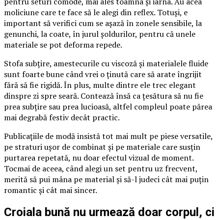
pentru seturi comode, mai ales toamna și iarna. Au acea
moliciune care te face să le alegi din reflex. Totuși, e
important să verifici cum se așază în zonele sensibile, la
genunchi, la coate, în jurul șoldurilor, pentru că unele
materiale se pot deforma repede.
Stofa subțire, amestecurile cu viscoză și materialele fluide
sunt foarte bune când vrei o ținută care să arate îngrijit
fără să fie rigidă. În plus, multe dintre ele trec elegant
dinspre zi spre seară. Contează însă ca țesătura să nu fie
prea subțire sau prea lucioasă, altfel compleul poate părea
mai degrabă festiv decât practic.
Publicațiile de modă insistă tot mai mult pe piese versatile,
pe straturi ușor de combinat și pe materiale care susțin
purtarea repetată, nu doar efectul vizual de moment.
Tocmai de aceea, când alegi un set pentru uz frecvent,
merită să pui mâna pe material și să-l judeci cât mai puțin
romantic și cât mai sincer.
Croiala bună nu urmează doar corpul, ci