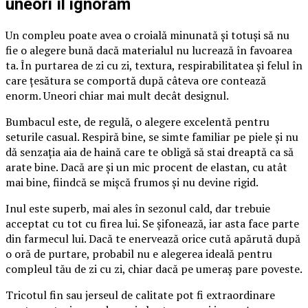
uneori îl ignorăm
Un compleu poate avea o croială minunată și totuși să nu
fie o alegere bună dacă materialul nu lucrează în favoarea
ta. În purtarea de zi cu zi, textura, respirabilitatea și felul în
care țesătura se comportă după câteva ore contează
enorm. Uneori chiar mai mult decât designul.
Bumbacul este, de regulă, o alegere excelentă pentru
seturile casual. Respiră bine, se simte familiar pe piele și nu
dă senzația aia de haină care te obligă să stai dreaptă ca să
arate bine. Dacă are și un mic procent de elastan, cu atât
mai bine, fiindcă se mișcă frumos și nu devine rigid.
Inul este superb, mai ales în sezonul cald, dar trebuie
acceptat cu tot cu firea lui. Se șifonează, iar asta face parte
din farmecul lui. Dacă te enervează orice cută apărută după
o oră de purtare, probabil nu e alegerea ideală pentru
compleul tău de zi cu zi, chiar dacă pe umeraș pare poveste.
Tricotul fin sau jerseul de calitate pot fi extraordinare