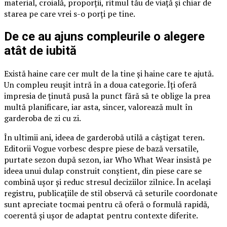
material, croială, proporții, ritmul tău de viață și chiar de
starea pe care vrei s-o porți pe tine.
De ce au ajuns compleurile o alegere
atât de iubită
Există haine care cer mult de la tine și haine care te ajută.
Un compleu reușit intră în a doua categorie. Îți oferă
impresia de ținută pusă la punct fără să te oblige la prea
multă planificare, iar asta, sincer, valorează mult în
garderoba de zi cu zi.
În ultimii ani, ideea de garderobă utilă a câștigat teren.
Editorii Vogue vorbesc despre piese de bază versatile,
purtate sezon după sezon, iar Who What Wear insistă pe
ideea unui dulap construit conștient, din piese care se
combină ușor și reduc stresul deciziilor zilnice. În același
registru, publicațiile de stil observă că seturile coordonate
sunt apreciate tocmai pentru că oferă o formulă rapidă,
coerentă și ușor de adaptat pentru contexte diferite.