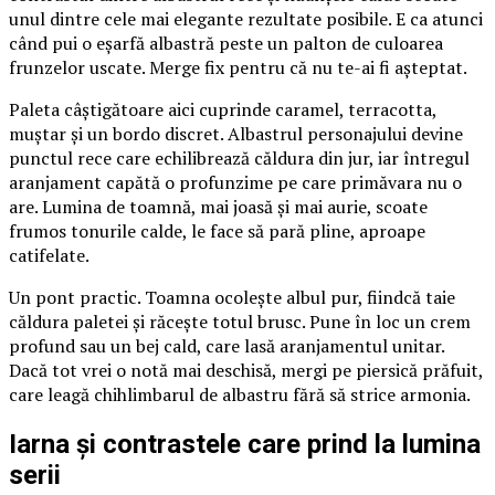
unul dintre cele mai elegante rezultate posibile. E ca atunci
când pui o eșarfă albastră peste un palton de culoarea
frunzelor uscate. Merge fix pentru că nu te-ai fi așteptat.
Paleta câștigătoare aici cuprinde caramel, terracotta,
muștar și un bordo discret. Albastrul personajului devine
punctul rece care echilibrează căldura din jur, iar întregul
aranjament capătă o profunzime pe care primăvara nu o
are. Lumina de toamnă, mai joasă și mai aurie, scoate
frumos tonurile calde, le face să pară pline, aproape
catifelate.
Un pont practic. Toamna ocolește albul pur, fiindcă taie
căldura paletei și răcește totul brusc. Pune în loc un crem
profund sau un bej cald, care lasă aranjamentul unitar.
Dacă tot vrei o notă mai deschisă, mergi pe piersică prăfuit,
care leagă chihlimbarul de albastru fără să strice armonia.
Iarna și contrastele care prind la lumina
serii