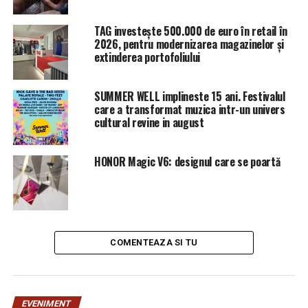
În prezent, Vidican trăieşte la New York, împreună cu
copiii ei şi ai lui Borcea, cărora acesta le plăteşte pensie
TAG investește 500.000 de euro în retail în
alimentară.
2026, pentru modernizarea magazinelor și
extinderea portofoliului
ARTICOLE PE ACEIASI TEMA:
PRIMA
SUMMER WELL implineste 15 ani. Festivalul
URMATORUL
care a transformat muzica intr-un univers
Începe războiul? Trump dă lovitura totală Chinei.
cultural revine in august
Întreaga lume așteaptă răspunsul | BuzauAZI
NU RATATI
HONOR Magic V6: designul care se poartă
Vine ANAF-ul, îţi blochează conturile, te-a omorât! |
BuzauAZI
COMENTEAZA SI TU
EVENIMENT