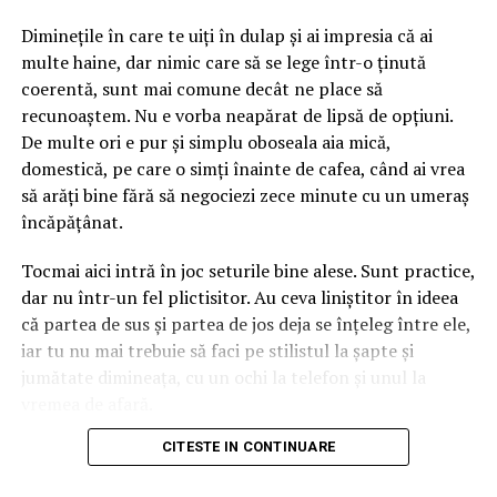
albastru-turcoaz, ușor saturat, cu accente de roz în
Diminețile în care te uiți în dulap și ai impresia că ai
interiorul urechilor. Asta înseamnă că personajul aduce
multe haine, dar nimic care să se lege într-o ținută
deja două culori în ecuație înainte să așezi o singură
coerentă, sunt mai comune decât ne place să
floare lângă el. Dacă ignori amănuntul ăsta, ajungi ușor
recunoaștem. Nu e vorba neapărat de lipsă de opțiuni.
la un aranjament care se bate cap în cap, în care
De multe ori e pur și simplu oboseala aia mică,
albastrul rece și florile nimeresc în registre care nu
domestică, pe care o simți înainte de cafea, când ai vrea
vorbesc între ele.
să arăți bine fără să negociezi zece minute cu un umeraș
încăpățânat.
Gândește-te la el ca la o piesă vestimentară cu
personalitate. Când porți ceva turcoaz, nu te îmbraci la
Tocmai aici intră în joc seturile bine alese. Sunt practice,
întâmplare pe dedesubt, ci cauți ce-l pune în valoare.
dar nu într-un fel plictisitor. Au ceva liniștitor în ideea
Aici e la fel. Albastrul cere ori contraste calde care îl
că partea de sus și partea de jos deja se înțeleg între ele,
scot în față, ori tonuri reci care îl liniștesc și îl extind.
iar tu nu mai trebuie să faci pe stilistul la șapte și
Sezonul intervine exact în decizia asta, pentru că ne
jumătate dimineața, cu un ochi la telefon și unul la
modelează așteptările legate de culoare aproape pe
vremea de afară.
nesimțite.
CITESTE IN CONTINUARE
Numai că nu orice compleu e bun pentru viața reală. Una
Mai e un lucru pe care l-am prins abia în timp. Florile
e să arate impecabil într-o fotografie de produs, cu
naturale și cele lucrate manual, din materiale textile sau