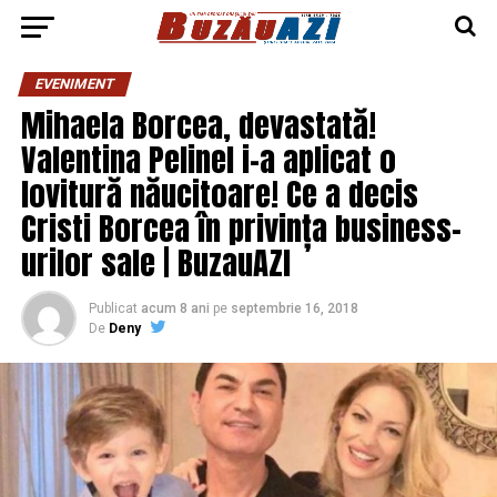
EVENIMENT
Mihaela Borcea, devastată!
Valentina Pelinel i-a aplicat o
lovitură năucitoare! Ce a decis
Cristi Borcea în privința business-
urilor sale | BuzauAZI
Publicat
acum 8 ani
pe
septembrie 16, 2018
De
Deny