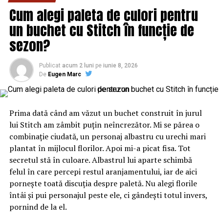
Cum alegi paleta de culori pentru
un buchet cu Stitch în funcție de
sezon?
Publicat
acum 2 luni
pe
iunie 8, 2026
De
Eugen Marc
Prima dată când am văzut un buchet construit în jurul
lui Stitch am zâmbit puțin neîncrezător. Mi se părea o
combinație ciudată, un personaj albastru cu urechi mari
plantat în mijlocul florilor. Apoi mi-a picat fisa. Tot
secretul stă în culoare. Albastrul lui aparte schimbă
felul în care percepi restul aranjamentului, iar de aici
pornește toată discuția despre paletă. Nu alegi florile
întâi și pui personajul peste ele, ci gândești totul invers,
pornind de la el.