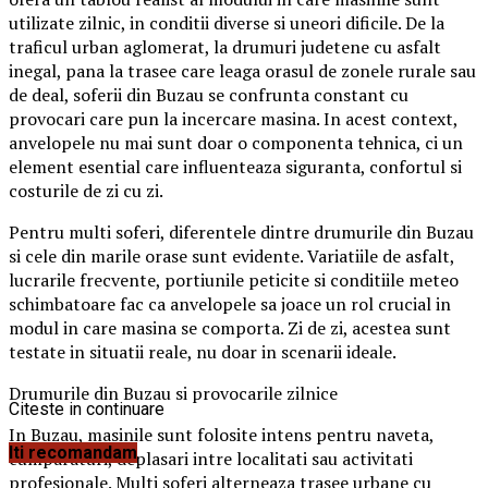
utilizate zilnic, in conditii diverse si uneori dificile. De la
traficul urban aglomerat, la drumuri judetene cu asfalt
inegal, pana la trasee care leaga orasul de zonele rurale sau
de deal, soferii din Buzau se confrunta constant cu
provocari care pun la incercare masina. In acest context,
anvelopele nu mai sunt doar o componenta tehnica, ci un
element esential care influenteaza siguranta, confortul si
costurile de zi cu zi.
Pentru multi soferi, diferentele dintre drumurile din Buzau
si cele din marile orase sunt evidente. Variatiile de asfalt,
lucrarile frecvente, portiunile peticite si conditiile meteo
schimbatoare fac ca anvelopele sa joace un rol crucial in
modul in care masina se comporta. Zi de zi, acestea sunt
testate in situatii reale, nu doar in scenarii ideale.
Drumurile din Buzau si provocarile zilnice
Citeste in continuare
In Buzau, masinile sunt folosite intens pentru naveta,
Iti recomandam
cumparaturi, deplasari intre localitati sau activitati
profesionale. Multi soferi alterneaza trasee urbane cu