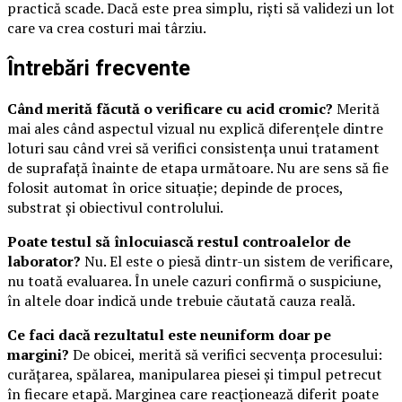
practică scade. Dacă este prea simplu, riști să validezi un lot
care va crea costuri mai târziu.
Întrebări frecvente
Când merită făcută o verificare cu acid cromic?
Merită
mai ales când aspectul vizual nu explică diferențele dintre
loturi sau când vrei să verifici consistența unui tratament
de suprafață înainte de etapa următoare. Nu are sens să fie
folosit automat în orice situație; depinde de proces,
substrat și obiectivul controlului.
Poate testul să înlocuiască restul controalelor de
laborator?
Nu. El este o piesă dintr-un sistem de verificare,
nu toată evaluarea. În unele cazuri confirmă o suspiciune,
în altele doar indică unde trebuie căutată cauza reală.
Ce faci dacă rezultatul este neuniform doar pe
margini?
De obicei, merită să verifici secvența procesului:
curățarea, spălarea, manipularea piesei și timpul petrecut
în fiecare etapă. Marginea care reacționează diferit poate