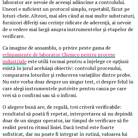
laborator are nevoie de aceeași adâncime a controlului.
Uneori e suficient un protocol simplu, repetabil, făcut pe
loturi-cheie. Alteori, mai ales când ai mai multe substraturi,
furnizori diferiți sau cerințe ridicate de aderență, ai nevoie
de o vedere mai largă asupra instrumentelor și etapelor de
verificare.
Ca imagine de ansamblu, o privire peste gama de
echipamente de laborator Chemco pentru procese
industriale
este utilă tocmai pentru a înțelege ce opțiuni
există în jurul aceluiași obiectiv: controlul procesului,
compararea loturilor și reducerea variațiilor dintre probe.
Nu este vorba doar despre un singur test, ci despre felul în
care alegi instrumentele potrivite pentru cauza pe care
vrei să o confirmi sau să o infirmi.
O alegere bună are, de regulă, trei criterii verificabile:
rezultatul să poată fi repetat, interpretarea să nu depindă
doar de un singur operator, iar timpul de verificare să fie
realist pentru ritmul liniei. Dacă testul este foarte
sofisticat, dar nu poate fi integrat în rutină, valoarea lui