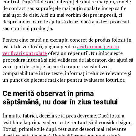
control. După 24 de ore, diferențele dintre margini, zonele
de contact sau suprafețele mai puțin spălate încep să fie
mai ușor de citit. Aici nu mai vorbim despre impresii, ci
despre indicii care te ajută să decizi dacă ajustezi procesul
sau continui producția.
Pentru cine caută un exemplu concret de produs folosit în
astfel de verificări, pagina pentru
acid cromic pentru
verificări controlate
oferă un reper util. Nu înlocuiește
procedura internă și nici validarea de laborator, dar ajută să
vezi tipul de soluție la care te raportezi când vrei
comparabilitate între teste, informații tehnice relevante și
un punct de plecare mai clar pentru evaluarea loturilor.
Ce merită observat în prima
săptămână, nu doar în ziua testului
În multe fabrici, decizia se ia prea devreme. Dacă lotul a
ieșit bine la prima vedere, este tentant să îl consideri sigur.
Totuși, primele zile după test sunt deseori mai relevante
decât reacția imediată. Unele diferențe apar abia după