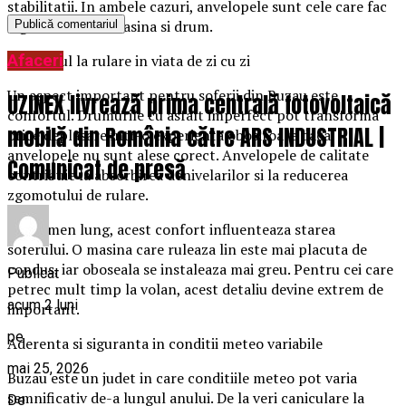
stabilitatii. In ambele cazuri, anvelopele sunt cele care fac
legatura dintre masina si drum.
Afaceri
Confortul la rulare in viata de zi cu zi
Un aspect important pentru soferii din Buzau este
UZINEX livrează prima centrală fotovoltaică
confortul. Drumurile cu asfalt imperfect pot transforma
mobilă din România către ARS INDUSTRIAL |
orice deplasare intr-o experienta obositoare daca
anvelopele nu sunt alese corect. Anvelopele de calitate
Comunicat de presă
contribuie la absorbirea denivelarilor si la reducerea
zgomotului de rulare.
Pe termen lung, acest confort influenteaza starea
soferului. O masina care ruleaza lin este mai placuta de
condus, iar oboseala se instaleaza mai greu. Pentru cei care
Publicat
petrec mult timp la volan, acest detaliu devine extrem de
acum 2 luni
important.
pe
Aderenta si siguranta in conditii meteo variabile
mai 25, 2026
Buzau este un judet in care conditiile meteo pot varia
semnificativ de-a lungul anului. De la veri caniculare la
De