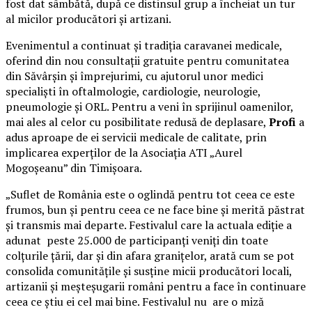
fost dat sâmbătă, după ce distinsul grup a încheiat un tur
al micilor producători și artizani.
Evenimentul a continuat și tradiția caravanei medicale,
oferind din nou consultații gratuite pentru comunitatea
din Săvârșin și împrejurimi, cu ajutorul unor medici
specialiști în oftalmologie, cardiologie, neurologie,
pneumologie și ORL. Pentru a veni în sprijinul oamenilor,
mai ales al celor cu posibilitate redusă de deplasare,
Profi
a
adus aproape de ei servicii medicale de calitate, prin
implicarea experților de la Asociația ATI „Aurel
Mogoșeanu” din Timișoara.
„Suflet de România este o oglindă pentru tot ceea ce este
frumos, bun și pentru ceea ce ne face bine și merită păstrat
și transmis mai departe. Festivalul care la actuala ediție a
adunat peste 25.000 de participanți veniți din toate
colțurile țării, dar și din afara granițelor, arată cum se pot
consolida comunitățile și susține micii producători locali,
artizanii și meșteșugarii români pentru a face în continuare
ceea ce știu ei cel mai bine. Festivalul nu are o miză