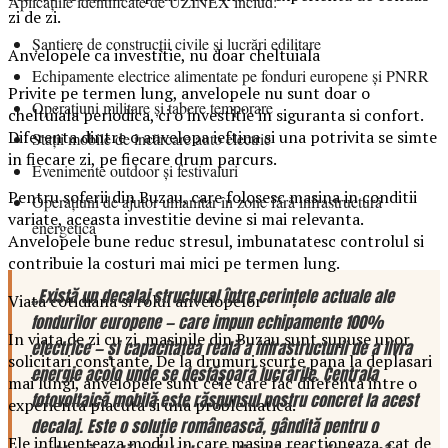
Aplicațiile identificate de UZINEX includ:
zi de zi.
Șantiere de construcții civile și lucrări edilitare
Anvelopele ca investitie, nu doar cheltuiala
Echipamente electrice alimentate pe fonduri europene și PNRR
Privite pe termen lung, anvelopele nu sunt doar o
Operațiuni militare și tabere temporare
cheltuiala periodica, ci o investitie in siguranta si confort.
Diferenta dintre o anvelopa ieftina si una potrivita se simte
Stații mobile de încărcare auto electric
in fiecare zi, pe fiecare drum parcurs.
Evenimente outdoor și festivaluri
Pentru soferii din Buzau, care folosesc masina in conditii
Operațiuni de ajutor umanitar în zone fără infrastructură
variate, aceasta investitie devine si mai relevanta.
energetică
Anvelopele bune reduc stresul, imbunatatesc controlul si
contribuie la costuri mai mici pe termen lung.
„Există un decalaj structural între cerințele actuale ale
Viata cotidiana si rolul anvelopelor
fondurilor europene — care impun echipamente 100%
In viata de zi cu zi, masinile din Buzau sunt supuse unor
electrice — și capacitatea reală a infrastructurii de a livra
solicitari constante. De la drumuri scurte pana la deplasari
energie acolo unde se desfășoară lucrările. Centrala
mai lungi, anvelopele sunt cele care fac diferenta intre o
fotovoltaică mobilă este răspunsul nostru concret la acest
experienta placuta si una problematica.
decalaj. Este o soluție românească, gândită pentru o
Ele influenteaza modul in care masina reactioneaza, cat de