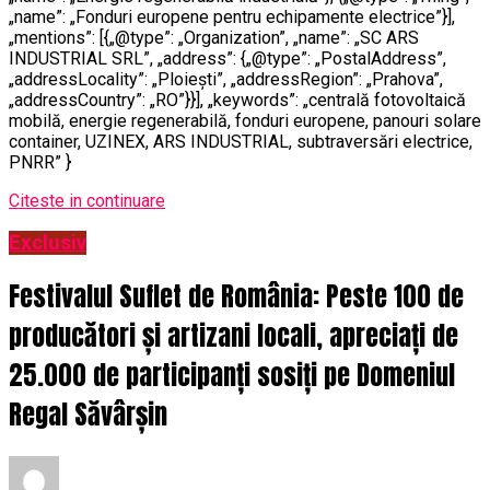
„name”: „Fonduri europene pentru echipamente electrice”}],
„mentions”: [{„@type”: „Organization”, „name”: „SC ARS
INDUSTRIAL SRL”, „address”: {„@type”: „PostalAddress”,
„addressLocality”: „Ploiești”, „addressRegion”: „Prahova”,
„addressCountry”: „RO”}}], „keywords”: „centrală fotovoltaică
mobilă, energie regenerabilă, fonduri europene, panouri solare
container, UZINEX, ARS INDUSTRIAL, subtraversări electrice,
PNRR” }
Citeste in continuare
Exclusiv
Festivalul Suflet de România: Peste 100 de
producători și artizani locali, apreciați de
25.000 de participanți sosiți pe Domeniul
Regal Săvârșin