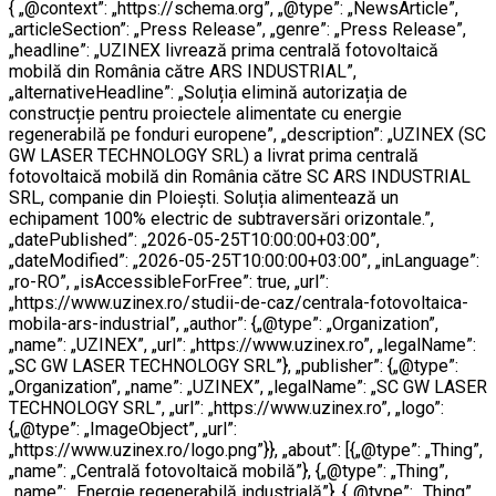
{ „@context”: „https://schema.org”, „@type”: „NewsArticle”,
„articleSection”: „Press Release”, „genre”: „Press Release”,
„headline”: „UZINEX livrează prima centrală fotovoltaică
mobilă din România către ARS INDUSTRIAL”,
„alternativeHeadline”: „Soluția elimină autorizația de
construcție pentru proiectele alimentate cu energie
regenerabilă pe fonduri europene”, „description”: „UZINEX (SC
GW LASER TECHNOLOGY SRL) a livrat prima centrală
fotovoltaică mobilă din România către SC ARS INDUSTRIAL
SRL, companie din Ploiești. Soluția alimentează un
echipament 100% electric de subtraversări orizontale.”,
„datePublished”: „2026-05-25T10:00:00+03:00”,
„dateModified”: „2026-05-25T10:00:00+03:00”, „inLanguage”:
„ro-RO”, „isAccessibleForFree”: true, „url”:
„https://www.uzinex.ro/studii-de-caz/centrala-fotovoltaica-
mobila-ars-industrial”, „author”: {„@type”: „Organization”,
„name”: „UZINEX”, „url”: „https://www.uzinex.ro”, „legalName”:
„SC GW LASER TECHNOLOGY SRL”}, „publisher”: {„@type”:
„Organization”, „name”: „UZINEX”, „legalName”: „SC GW LASER
TECHNOLOGY SRL”, „url”: „https://www.uzinex.ro”, „logo”:
{„@type”: „ImageObject”, „url”:
„https://www.uzinex.ro/logo.png”}}, „about”: [{„@type”: „Thing”,
„name”: „Centrală fotovoltaică mobilă”}, {„@type”: „Thing”,
„name”: „Energie regenerabilă industrială”}, {„@type”: „Thing”,