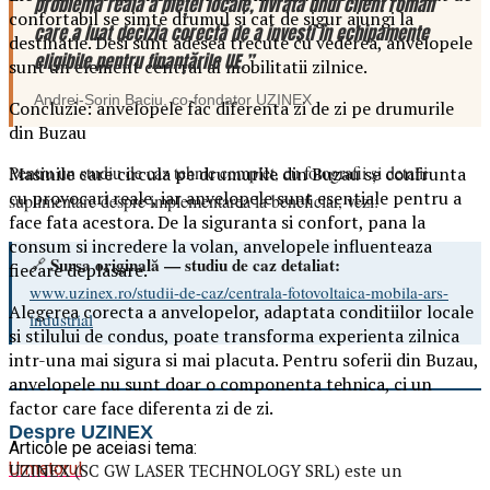
problemă reală a pieței locale, livrată unui client român
confortabil se simte drumul si cat de sigur ajungi la
care a luat decizia corectă de a investi în echipamente
destinatie. Desi sunt adesea trecute cu vederea, anvelopele
eligibile pentru finanțările UE.”
sunt un element central al mobilitatii zilnice.
Andrei-Sorin Baciu
, co-fondator
UZINEX
Concluzie: anvelopele fac diferenta zi de zi pe drumurile
din Buzau
Pentru un studiu de caz tehnic complet, cu fotografii și detalii
Masinile care circula pe drumurile din Buzau se confrunta
cu provocari reale, iar anvelopele sunt esentiale pentru a
suplimentare despre implementarea la beneficiar, vezi:
face fata acestora. De la siguranta si confort, pana la
consum si incredere la volan, anvelopele influenteaza
Sursa originală — studiu de caz detaliat:
🔗
fiecare deplasare.
www.uzinex.ro/studii-de-caz/centrala-fotovoltaica-mobila-ars-
Alegerea corecta a anvelopelor, adaptata conditiilor locale
industrial
si stilului de condus, poate transforma experienta zilnica
intr-una mai sigura si mai placuta. Pentru soferii din Buzau,
anvelopele nu sunt doar o componenta tehnica, ci un
factor care face diferenta zi de zi.
Despre UZINEX
Articole pe aceiasi tema:
Urmatorul
UZINEX (SC GW LASER TECHNOLOGY SRL) este un