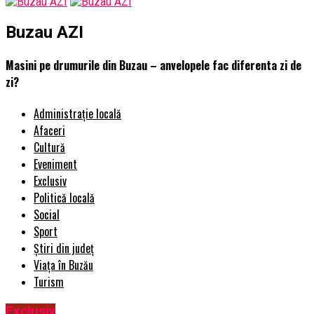
Buzau AZI
Masini pe drumurile din Buzau – anvelopele fac diferenta zi de
zi?
Administrație locală
Afaceri
Cultură
Eveniment
Exclusiv
Politică locală
Social
Sport
Știri din județ
Viața în Buzău
Turism
Exclusiv