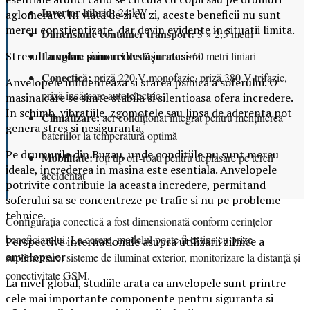
Invertor hibrid:
24 kW
aglomerate. In viata de zi cu zi, aceste beneficii nu sunt
mereu constientizate, dar devin evidente in situatii limita.
Dimensiune container transport:
3 × 2,5 metri
Lungime panouri desfășurate:
~60 metri liniari
Stresul la volan si increderea in masina
Conectică:
priză 220 V monofazic, priză 380 V trifazic,
Anvelopele influenteaza si starea psihica a soferului. O
priză încărcare auto electric
masina care se simte stabila si silentioasa ofera incredere.
In schimb, vibratiile, zgomotele sau lipsa de aderenta pot
Climatizare:
aer condiționat integrat pentru menținerea
genera stres si nesiguranta.
bateriilor la temperatură optimă
Pe drumurile din Buzau, unde conditiile nu sunt mereu
Mobilitate:
roți tip off-road pentru deplasare pe teren
ideale, increderea in masina este esentiala. Anvelopele
accidentat
potrivite contribuie la aceasta incredere, permitand
soferului sa se concentreze pe trafic si nu pe probleme
tehnice.
Configurația conectică a fost dimensionată conform cerințelor
beneficiarului. La cerere, modelul poate fi extins cu prize
Perspective internationale asupra utilizarii zilnice a
anvelopelor
suplimentare, sisteme de iluminat exterior, monitorizare la distanță și
conectivitate GSM.
La nivel global, studiile arata ca anvelopele sunt printre
cele mai importante componente pentru siguranta si