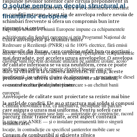
raspunde nevoilor soferilor care circula preponderent in
O soluție pentru un decalaj structural al
oras si pe drumuri judetene, fara a se confrunta constant
cu conditii extreme. Acest tip de anvelopa reduce nevoia de
finanțărilor europene
schimbari frecvente si ofera un compromis bun intre
siguranta si costuri.
Legislația actuală a Uniunii Europene impune ca echipamentele
achiziționate din fonduri europene și prin Programul Național de
Uzura anvelopelor pe drumuri mixte
Redresare și Reziliență (PNRR) să fie 100% electrice, fără emisii
Drumurile din Buzau, care combina asfalt bun cu portiuni
directe. Această cerință a creat un decalaj operațional: echipamentele
mai degradate, pot accelera uzura anvelopelor. O anvelopa
eligibile sunt frecvent destinate utilizării pe șantiere izolate, acolo
de calitate inferioara se va uza neuniform, ceea ce poate
unde rețeaua publică de energie electrică lipsește sau este
duce la vibratii si la scaderea aderentei. In timp, aceste
insuficientă, iar soluțiile clasice de alimentare — generatoarele diesel
probleme pot afecta si alte componente ale masinii,
crescand costurile de intretinere.
— contravin chiar principiului pentru care s-au cheltuit banii
europeni.
Anvelopele de calitate sunt proiectate sa reziste mai bine
la astfel de conditii. Ele au o structura mai solida si compusi
Centrala fotovoltaică fixă, ca alternativă, presupune un parcurs
care asigura o uzura mai uniforma. Pentru soferii care
birocratic de minimum șase luni — autorizație de construcție, racord
parcurg zilnic trasee variate, acest aspect conteaza
la rețea, aviz ANRE — și o instalare permanentă într-o singură
semnificativ.
locație, în contradicție cu specificul șantierelor mobile care se
Consum de combustibil si eficienta zilnica