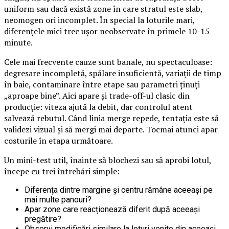
uniform sau dacă există zone în care stratul este slab,
neomogen ori incomplet. În special la loturile mari,
diferențele mici trec ușor neobservate în primele 10-15
minute.
Cele mai frecvente cauze sunt banale, nu spectaculoase:
degresare incompletă, spălare insuficientă, variații de timp
în baie, contaminare între etape sau parametri ținuți
„aproape bine”. Aici apare și trade-off-ul clasic din
producție: viteza ajută la debit, dar controlul atent
salvează rebutul. Când linia merge repede, tentația este să
validezi vizual și să mergi mai departe. Tocmai atunci apar
costurile în etapa următoare.
Un mini-test util, înainte să blochezi sau să aprobi lotul,
începe cu trei întrebări simple:
Diferența dintre margine și centru rămâne aceeași pe
mai multe panouri?
Apar zone care reacționează diferit după aceeași
pregătire?
Observi modificări similare la loturi venite din aceeași