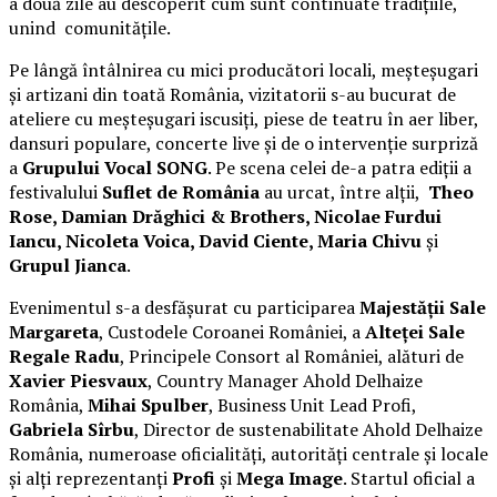
a două zile au descoperit cum sunt continuate tradițiile,
unind comunitățile.
Pe lângă întâlnirea cu mici producători locali, meșteșugari
și artizani din toată România, vizitatorii s-au bucurat de
ateliere cu meșteșugari iscusiți, piese de teatru în aer liber,
dansuri populare, concerte live și de o intervenție surpriză
a
Grupului Vocal SONG
. Pe scena celei de-a patra ediții a
festivalului
Suflet de România
au urcat, între alții,
Theo
Rose, Damian Drăghici & Brothers, Nicolae Furdui
Iancu, Nicoleta Voica, David Ciente, Maria Chivu
și
Grupul Jianca
.
Evenimentul s-a desfășurat cu participarea
Majestății Sale
Margareta
, Custodele Coroanei României, a
Alteței Sale
Regale Radu
, Principele Consort al României, alături de
Xavier Piesvaux
, Country Manager Ahold Delhaize
România,
Mihai Spulber
, Business Unit Lead Profi,
Gabriela Sîrbu
, Director de sustenabilitate Ahold Delhaize
România, numeroase oficialități, autorități centrale și locale
și alți reprezentanți
Profi
și
Mega Image
. Startul oficial a