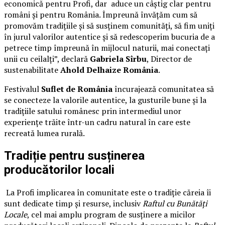
economică pentru Profi, dar aduce un câștig clar pentru
români și pentru România. Împreună învățăm cum să
promovăm tradițiile și să susținem comunități, să fim uniți
în jurul valorilor autentice și să redescoperim bucuria de a
petrece timp împreună în mijlocul naturii, mai conectați
unii cu ceilalți”, declară
Gabriela Sîrbu
, Director de
sustenabilitate
Ahold Delhaize România
.
Festivalul
Suflet de România
încurajează comunitatea să
se conecteze la valorile autentice, la gusturile bune și la
tradițiile satului românesc prin intermediul unor
experiențe trăite într-un cadru natural în care este
recreată lumea rurală.
Tradiție pentru susținerea
producătorilor locali
La Profi implicarea în comunitate este o tradiție căreia îi
sunt dedicate timp și resurse, inclusiv
Raftul cu Bunătăți
Locale
, cel mai amplu program de susținere a micilor