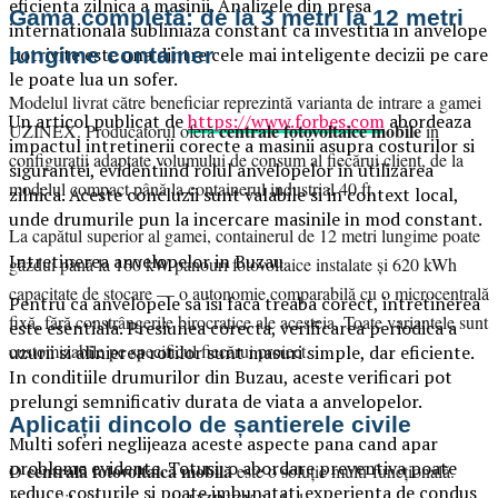
eficienta zilnica a masinii. Analizele din presa
Gama completă: de la 3 metri la 12 metri
internationala subliniaza constant ca investitia in anvelope
lungime container
potrivite este una dintre cele mai inteligente decizii pe care
le poate lua un sofer.
Modelul livrat către beneficiar reprezintă varianta de intrare a gamei
Un articol publicat de
https://www.forbes.com
abordeaza
centrale fotovoltaice mobile
UZINEX. Producătorul oferă
în
impactul intretinerii corecte a masinii asupra costurilor si
configurații adaptate volumului de consum al fiecărui client, de la
sigurantei, evidentiind rolul anvelopelor in utilizarea
modelul compact până la containerul industrial 40 ft.
zilnica. Aceste concluzii sunt valabile si in context local,
unde drumurile pun la incercare masinile in mod constant.
La capătul superior al gamei, containerul de 12 metri lungime poate
Intretinerea anvelopelor in Buzau
găzdui până la 160 kW panouri fotovoltaice instalate și 620 kWh
capacitate de stocare — o autonomie comparabilă cu o microcentrală
Pentru ca anvelopele sa isi faca treaba corect, intretinerea
fixă, fără constrângerile birocratice ale acesteia. Toate variantele sunt
este esentiala. Presiunea corecta, verificarea periodica a
customizabile pe specificul fiecărui proiect.
uzurii si alinierea rotilor sunt masuri simple, dar eficiente.
In conditiile drumurilor din Buzau, aceste verificari pot
prelungi semnificativ durata de viata a anvelopelor.
Aplicații dincolo de șantierele civile
Multi soferi neglijeaza aceste aspecte pana cand apar
probleme evidente. Totusi, o abordare preventiva poate
centrală fotovoltaică mobilă
O
este o soluție multi-funcțională.
reduce costurile si poate imbunatati experienta de condus