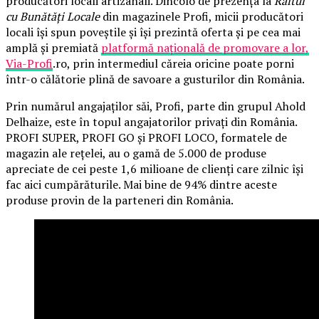
producători locali artizanali. Dincolo de prezența la
Raftul
cu Bunătăți Locale
din magazinele Profi, micii producători
locali își spun poveștile și își prezintă oferta și pe cea mai
amplă și premiată
platformă națională de promovare a lor,
Via-Profi
.ro, prin intermediul căreia oricine poate porni
într-o călătorie plină de savoare a gusturilor din România.
Prin numărul angajaților săi, Profi, parte din grupul Ahold
Delhaize, este în topul angajatorilor privați din România.
PROFI SUPER, PROFI GO și PROFI LOCO, formatele de
magazin ale rețelei, au o gamă de 5.000 de produse
apreciate de cei peste 1,6 milioane de clienți care zilnic își
fac aici cumpărăturile. Mai bine de 94% dintre aceste
produse provin de la parteneri din România.