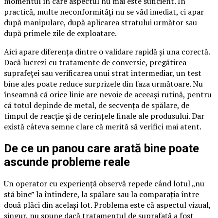
momentul în care aspectul nu mai este suficient. În
practică, multe neconformități nu se văd imediat, ci apar
după manipulare, după aplicarea stratului următor sau
după primele zile de exploatare.
Aici apare diferența dintre o validare rapidă și una corectă.
Dacă lucrezi cu tratamente de conversie, pregătirea
suprafeței sau verificarea unui strat intermediar, un test
bine ales poate reduce surprizele din faza următoare. Nu
înseamnă că orice linie are nevoie de aceeași rutină, pentru
că totul depinde de metal, de secvența de spălare, de
timpul de reacție și de cerințele finale ale produsului. Dar
există câteva semne clare că merită să verifici mai atent.
De ce un panou care arată bine poate
ascunde probleme reale
Un operator cu experiență observă repede când lotul „nu
stă bine” la întindere, la spălare sau la comparația între
două plăci din același lot. Problema este că aspectul vizual,
singur, nu spune dacă tratamentul de suprafață a fost