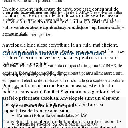
relochează de la un proiect la altul.
Un alt element influentat de anvelope este consumul de
Centrala fotovoltaică mobilă
livrată de UZINEX rezolvă simultan
combustibil. Pe drumurile din Buzau, unde se alterneaza
ambele probleme: este integrată într-un container transportabil, nu
frecvent intre mers urban si extraurban, rezistenta la
necesită autorizație de construcție și se redislocă împreună cu echipa
rulare a anvelopelor poate avea un impact real asupra
consumului.
client la fiecare nou șantier.
Anvelopele bine alese contribuie la un rulaj mai eficient,
reducand efortul motorului. Pe termen lung, acest lucru se
Configurația livrată către beneficiar
traduce in economii vizibile, mai ales pentru soferii care
folosesc masina zilnic.
Modelul livrat reprezintă varianta compactă din gama UZINEX de
centrale fotovoltaice mobile
, dimensionată pentru alimentarea unui
Anvelopele si siguranta familiei
echipament electric de subtraversări orizontale și a sculelor auxiliare
Pentru multi locuitori din Buzau, masina este folosita
de șantier.
pentru transportul familiei. Siguranta pasagerilor devine
astfel o prioritate absoluta. Anvelopele sunt un element
cheie in acest context, influentand stabilitatea si
Specificații tehnice principale:
capacitatea de franare a masinii.
Panouri fotovoltaice instalate:
24 kW
O anvelopa buna ofera predictibilitate si control, aspecte
Sistem de stocare:
52 kWh baterii LiFePO4
esentiale atunci cand se circula cu copii sau pe drumuri