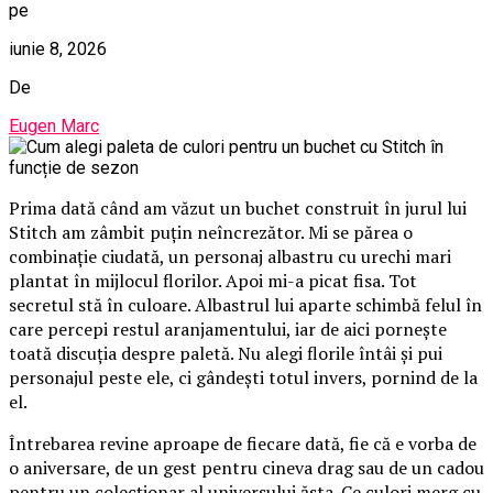
pe
iunie 8, 2026
De
Eugen Marc
Prima dată când am văzut un buchet construit în jurul lui
Stitch am zâmbit puțin neîncrezător. Mi se părea o
combinație ciudată, un personaj albastru cu urechi mari
plantat în mijlocul florilor. Apoi mi-a picat fisa. Tot
secretul stă în culoare. Albastrul lui aparte schimbă felul în
care percepi restul aranjamentului, iar de aici pornește
toată discuția despre paletă. Nu alegi florile întâi și pui
personajul peste ele, ci gândești totul invers, pornind de la
el.
Întrebarea revine aproape de fiecare dată, fie că e vorba de
o aniversare, de un gest pentru cineva drag sau de un cadou
pentru un colecționar al universului ăsta. Ce culori merg cu