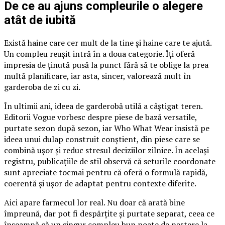
De ce au ajuns compleurile o alegere
atât de iubită
Există haine care cer mult de la tine și haine care te ajută.
Un compleu reușit intră în a doua categorie. Îți oferă
impresia de ținută pusă la punct fără să te oblige la prea
multă planificare, iar asta, sincer, valorează mult în
garderoba de zi cu zi.
În ultimii ani, ideea de garderobă utilă a câștigat teren.
Editorii Vogue vorbesc despre piese de bază versatile,
purtate sezon după sezon, iar Who What Wear insistă pe
ideea unui dulap construit conștient, din piese care se
combină ușor și reduc stresul deciziilor zilnice. În același
registru, publicațiile de stil observă că seturile coordonate
sunt apreciate tocmai pentru că oferă o formulă rapidă,
coerentă și ușor de adaptat pentru contexte diferite.
Aici apare farmecul lor real. Nu doar că arată bine
împreună, dar pot fi despărțite și purtate separat, ceea ce
înseamnă că un singur compleu bun poate da naștere la