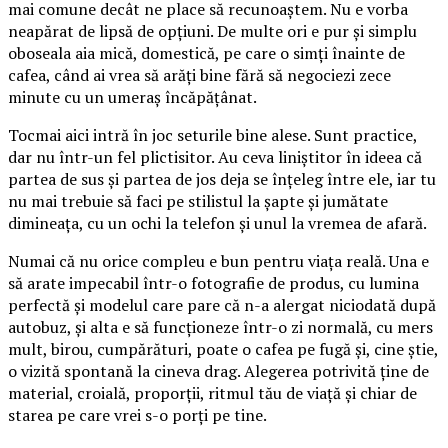
mai comune decât ne place să recunoaștem. Nu e vorba
neapărat de lipsă de opțiuni. De multe ori e pur și simplu
oboseala aia mică, domestică, pe care o simți înainte de
cafea, când ai vrea să arăți bine fără să negociezi zece
minute cu un umeraș încăpățânat.
Tocmai aici intră în joc seturile bine alese. Sunt practice,
dar nu într-un fel plictisitor. Au ceva liniștitor în ideea că
partea de sus și partea de jos deja se înțeleg între ele, iar tu
nu mai trebuie să faci pe stilistul la șapte și jumătate
dimineața, cu un ochi la telefon și unul la vremea de afară.
Numai că nu orice compleu e bun pentru viața reală. Una e
să arate impecabil într-o fotografie de produs, cu lumina
perfectă și modelul care pare că n-a alergat niciodată după
autobuz, și alta e să funcționeze într-o zi normală, cu mers
mult, birou, cumpărături, poate o cafea pe fugă și, cine știe,
o vizită spontană la cineva drag. Alegerea potrivită ține de
material, croială, proporții, ritmul tău de viață și chiar de
starea pe care vrei s-o porți pe tine.