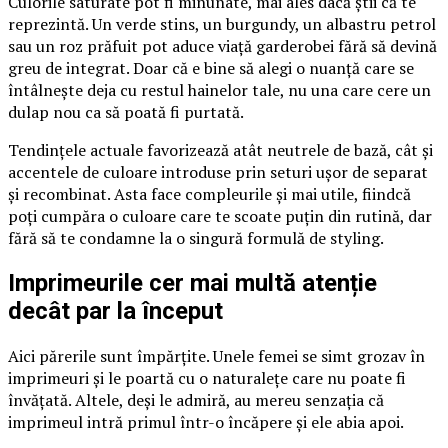
Culorile saturate pot fi minunate, mai ales dacă știi că te
reprezintă. Un verde stins, un burgundy, un albastru petrol
sau un roz prăfuit pot aduce viață garderobei fără să devină
greu de integrat. Doar că e bine să alegi o nuanță care se
întâlnește deja cu restul hainelor tale, nu una care cere un
dulap nou ca să poată fi purtată.
Tendințele actuale favorizează atât neutrele de bază, cât și
accentele de culoare introduse prin seturi ușor de separat
și recombinat. Asta face compleurile și mai utile, fiindcă
poți cumpăra o culoare care te scoate puțin din rutină, dar
fără să te condamne la o singură formulă de styling.
Imprimeurile cer mai multă atenție
decât par la început
Aici părerile sunt împărțite. Unele femei se simt grozav în
imprimeuri și le poartă cu o naturalețe care nu poate fi
învățată. Altele, deși le admiră, au mereu senzația că
imprimeul intră primul într-o încăpere și ele abia apoi.