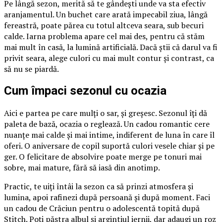
Pe lângă sezon, merită să te gândești unde va sta efectiv
aranjamentul. Un buchet care arată impecabil ziua, lângă
fereastră, poate părea cu totul altceva seara, sub becuri
calde. Iarna problema apare cel mai des, pentru că stăm
mai mult în casă, la lumină artificială. Dacă știi că darul va fi
privit seara, alege culori cu mai mult contur și contrast, ca
să nu se piardă.
Cum împaci sezonul cu ocazia
Aici e partea pe care mulți o sar, și greșesc. Sezonul îți dă
paleta de bază, ocazia o reglează. Un cadou romantic cere
nuanțe mai calde și mai intime, indiferent de luna în care îl
oferi. O aniversare de copil suportă culori vesele chiar și pe
ger. O felicitare de absolvire poate merge pe tonuri mai
sobre, mai mature, fără să iasă din anotimp.
Practic, te uiți întâi la sezon ca să prinzi atmosfera și
lumina, apoi rafinezi după persoană și după moment. Faci
un cadou de Crăciun pentru o adolescentă topită după
Stitch. Poți păstra albul și argintiul iernii, dar adaugi un roz