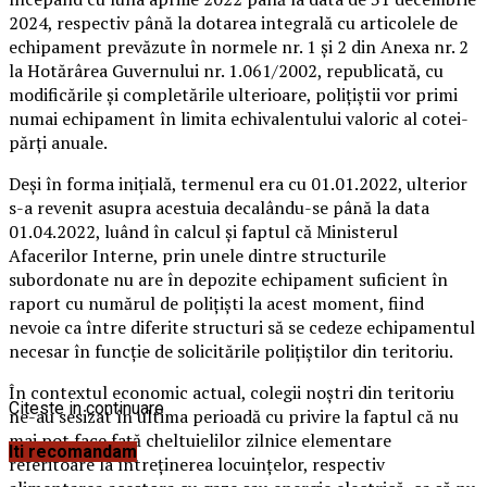
2024, respectiv până la dotarea integrală cu articolele de
echipament prevăzute în normele nr. 1 și 2 din Anexa nr. 2
la Hotărârea Guvernului nr. 1.061/2002, republicată, cu
modificările și completările ulterioare, polițiștii vor primi
numai echipament în limita echivalentului valoric al cotei-
părți anuale.
Deși în forma inițială, termenul era cu 01.01.2022, ulterior
s-a revenit asupra acestuia decalându-se până la data
01.04.2022, luând în calcul și faptul că Ministerul
Afacerilor Interne, prin unele dintre structurile
subordonate nu are în depozite echipament suficient în
raport cu numărul de polițiști la acest moment, fiind
nevoie ca între diferite structuri să se cedeze echipamentul
necesar în funcție de solicitările polițiștilor din teritoriu.
În contextul economic actual, colegii noștri din teritoriu
Citeste in continuare
ne-au sesizat în ultima perioadă cu privire la faptul că nu
mai pot face față cheltuielilor zilnice elementare
Iti recomandam
referitoare la întreținerea locuințelor, respectiv