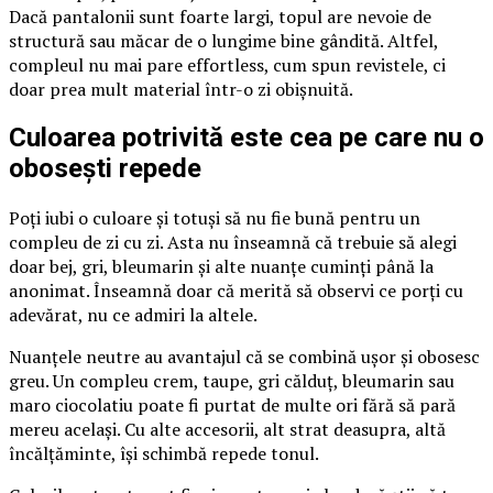
Dacă pantalonii sunt foarte largi, topul are nevoie de
structură sau măcar de o lungime bine gândită. Altfel,
compleul nu mai pare effortless, cum spun revistele, ci
doar prea mult material într-o zi obișnuită.
Culoarea potrivită este cea pe care nu o
obosești repede
Poți iubi o culoare și totuși să nu fie bună pentru un
compleu de zi cu zi. Asta nu înseamnă că trebuie să alegi
doar bej, gri, bleumarin și alte nuanțe cuminți până la
anonimat. Înseamnă doar că merită să observi ce porți cu
adevărat, nu ce admiri la altele.
Nuanțele neutre au avantajul că se combină ușor și obosesc
greu. Un compleu crem, taupe, gri călduț, bleumarin sau
maro ciocolatiu poate fi purtat de multe ori fără să pară
mereu același. Cu alte accesorii, alt strat deasupra, altă
încălțăminte, își schimbă repede tonul.