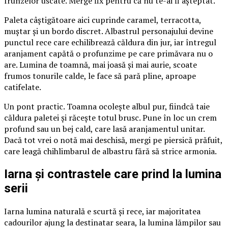
frunzelor uscate. Merge fix pentru că nu te-ai fi așteptat.
Paleta câștigătoare aici cuprinde caramel, terracotta,
muștar și un bordo discret. Albastrul personajului devine
punctul rece care echilibrează căldura din jur, iar întregul
aranjament capătă o profunzime pe care primăvara nu o
are. Lumina de toamnă, mai joasă și mai aurie, scoate
frumos tonurile calde, le face să pară pline, aproape
catifelate.
Un pont practic. Toamna ocolește albul pur, fiindcă taie
căldura paletei și răcește totul brusc. Pune în loc un crem
profund sau un bej cald, care lasă aranjamentul unitar.
Dacă tot vrei o notă mai deschisă, mergi pe piersică prăfuit,
care leagă chihlimbarul de albastru fără să strice armonia.
Iarna și contrastele care prind la lumina
serii
Iarna lumina naturală e scurtă și rece, iar majoritatea
cadourilor ajung la destinatar seara, la lumina lămpilor sau