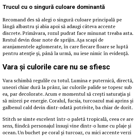
Trucul cu o singură culoare dominantă
Recomand des să alegi o singură culoare principală pe
lângă albastru și abia apoi să adaugi câteva accente
discrete. Primăvara, rozul pudrat face minunat treaba asta.
Restul devin doar note de sprijin. Așa scapi de
aranjamentele aglomerate, în care fiecare floare se luptă
pentru atenție și, până la urmă, nu iese nimic în evidență.
Vara și culorile care nu se sfiesc
Vara schimbă regulile cu totul. Lumina e puternică, directă,
uneori chiar dură la prânz, iar culorile palide se topesc sub
ea, par decolorate. Acum e momentul să crești saturația și
să mizezi pe energie. Coralul, fucsia, turcoazul mai aprins și
galbenul cald devin dintr-odată potrivite, ba chiar de dorit.
Stitch se simte excelent într-o paletă tropicală, ceea ce are
sens, fiindcă personajul însuși vine dintr-o lume cu plaje și
ocean. Un buchet pe coral și turcoaz, cu mici accente verzi