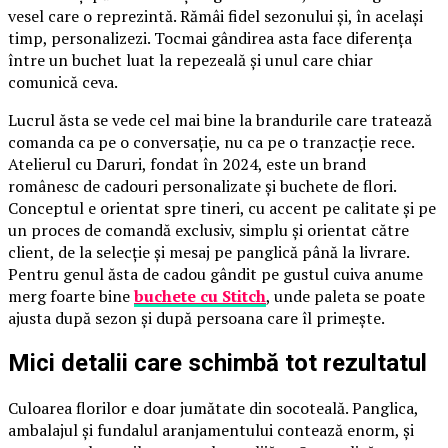
vesel care o reprezintă. Rămâi fidel sezonului și, în același
timp, personalizezi. Tocmai gândirea asta face diferența
între un buchet luat la repezeală și unul care chiar
comunică ceva.
Lucrul ăsta se vede cel mai bine la brandurile care tratează
comanda ca pe o conversație, nu ca pe o tranzacție rece.
Atelierul cu Daruri, fondat în 2024, este un brand
românesc de cadouri personalizate și buchete de flori.
Conceptul e orientat spre tineri, cu accent pe calitate și pe
un proces de comandă exclusiv, simplu și orientat către
client, de la selecție și mesaj pe panglică până la livrare.
Pentru genul ăsta de cadou gândit pe gustul cuiva anume
merg foarte bine
buchete cu Stitch
, unde paleta se poate
ajusta după sezon și după persoana care îl primește.
Mici detalii care schimbă tot rezultatul
Culoarea florilor e doar jumătate din socoteală. Panglica,
ambalajul și fundalul aranjamentului contează enorm, și