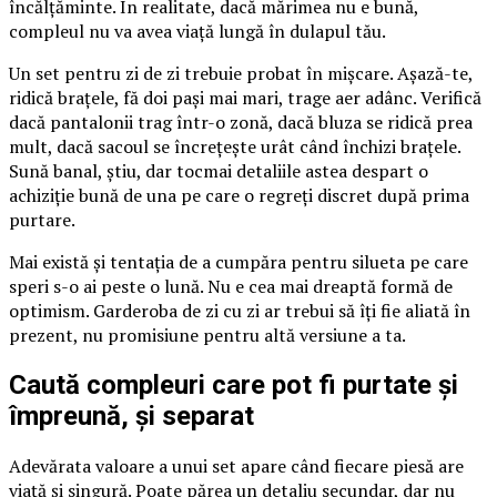
încălțăminte. În realitate, dacă mărimea nu e bună,
compleul nu va avea viață lungă în dulapul tău.
Un set pentru zi de zi trebuie probat în mișcare. Așază-te,
ridică brațele, fă doi pași mai mari, trage aer adânc. Verifică
dacă pantalonii trag într-o zonă, dacă bluza se ridică prea
mult, dacă sacoul se încrețește urât când închizi brațele.
Sună banal, știu, dar tocmai detaliile astea despart o
achiziție bună de una pe care o regreți discret după prima
purtare.
Mai există și tentația de a cumpăra pentru silueta pe care
speri s-o ai peste o lună. Nu e cea mai dreaptă formă de
optimism. Garderoba de zi cu zi ar trebui să îți fie aliată în
prezent, nu promisiune pentru altă versiune a ta.
Caută compleuri care pot fi purtate și
împreună, și separat
Adevărata valoare a unui set apare când fiecare piesă are
viață și singură. Poate părea un detaliu secundar, dar nu