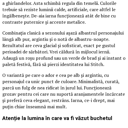
a ghirlandelor. Asta schimbă regula din temelii. Culorile
trebuie să reziste luminii calde, artificiale, care altfel le
îngălbenește. De-aia iarna funcționează atât de bine cu
contraste puternice și accente metalice.
Combinația clasică a sezonului așază albastrul personajului
lângă alb pur, argintiu și o notă de albastru-noapte.
Rezultatul are ceva glacial și sofisticat, exact pe gustul
perioadei de sărbători. Vrei căldură în mijlocul iernii.
Adaugă un roșu profund sau un verde de brad și ai instant o
paletă festivă, fără să pierzi identitatea lui Stitch.
O variantă pe care o ador e cea pe alb și argintiu, cu
personajul ca unic punct de culoare. Minimalistă, curată,
parcă un fulg de nea ridicat în jurul lui. Funcționează
grozav pentru cei care nu suportă aranjamentele încărcate
și preferă ceva elegant, restrâns. Iarna, ce-i drept, mai
puțin chiar înseamnă mai mult.
Atenție la lumina în care va fi văzut buchetul