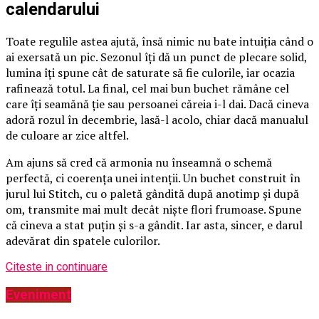
calendarului
Toate regulile astea ajută, însă nimic nu bate intuiția când o
ai exersată un pic. Sezonul îți dă un punct de plecare solid,
lumina îți spune cât de saturate să fie culorile, iar ocazia
rafinează totul. La final, cel mai bun buchet rămâne cel
care îți seamănă ție sau persoanei căreia i-l dai. Dacă cineva
adoră rozul în decembrie, lasă-l acolo, chiar dacă manualul
de culoare ar zice altfel.
Am ajuns să cred că armonia nu înseamnă o schemă
perfectă, ci coerența unei intenții. Un buchet construit în
jurul lui Stitch, cu o paletă gândită după anotimp și după
om, transmite mai mult decât niște flori frumoase. Spune
că cineva a stat puțin și s-a gândit. Iar asta, sincer, e darul
adevărat din spatele culorilor.
Citeste in continuare
Eveniment