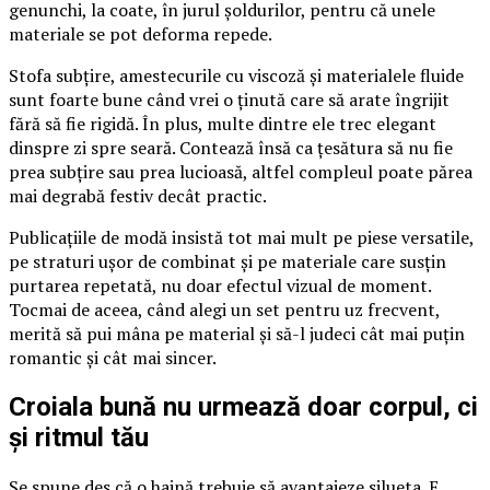
genunchi, la coate, în jurul șoldurilor, pentru că unele
materiale se pot deforma repede.
Stofa subțire, amestecurile cu viscoză și materialele fluide
sunt foarte bune când vrei o ținută care să arate îngrijit
fără să fie rigidă. În plus, multe dintre ele trec elegant
dinspre zi spre seară. Contează însă ca țesătura să nu fie
prea subțire sau prea lucioasă, altfel compleul poate părea
mai degrabă festiv decât practic.
Publicațiile de modă insistă tot mai mult pe piese versatile,
pe straturi ușor de combinat și pe materiale care susțin
purtarea repetată, nu doar efectul vizual de moment.
Tocmai de aceea, când alegi un set pentru uz frecvent,
merită să pui mâna pe material și să-l judeci cât mai puțin
romantic și cât mai sincer.
Croiala bună nu urmează doar corpul, ci
și ritmul tău
Se spune des că o haină trebuie să avantajeze silueta. E