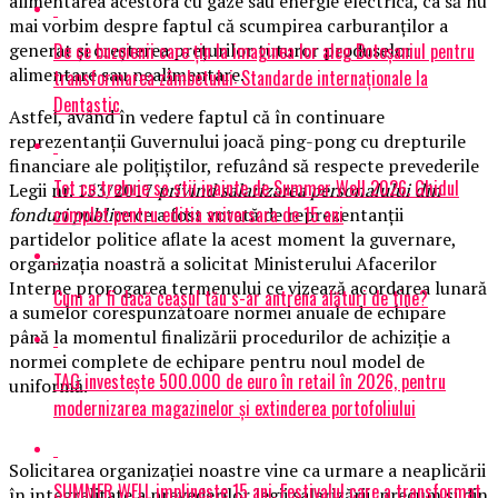
alimentarea acestora cu gaze sau energie electrică, ca să nu
mai vorbim despre faptul că scumpirea carburanților a
De ce buzoienii care țin la imaginea lor aleg Botoșaniul pentru
generat și creșterea prețurilor tuturor produselor
alimentare sau nealimentare.
transformarea zâmbetului: Standarde internaționale la
Dentastic
Astfel, având în vedere faptul că în continuare
reprezentanții Guvernului joacă ping-pong cu drepturile
financiare ale polițiștilor, refuzând să respecte prevederile
Tot ce trebuie sa stii inainte de Summer Well 2026. Ghidul
Legii nr. 153/2017
privind salarizarea personalului din
complet pentru editia aniversara de 15 ani
fonduri publice
ce a fost votată de reprezentanții
partidelor politice aflate la acest moment la guvernare,
organizația noastră a solicitat Ministerului Afacerilor
Interne prorogarea termenului ce vizează acordarea lunară
Cum ar fi dacă ceasul tău s-ar antrena alături de tine?
a sumelor corespunzătoare normei anuale de echipare
până la momentul finalizării procedurilor de achiziție a
normei complete de echipare pentru noul model de
TAG investește 500.000 de euro în retail în 2026, pentru
uniformă.
modernizarea magazinelor și extinderea portofoliului
Solicitarea organizației noastre vine ca urmare a neaplicării
SUMMER WELL implineste 15 ani. Festivalul care a transformat
în integralitate a prevederilor legii salarizării, precum și din