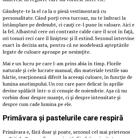
Gândește-te la el ca la o piesă vestimentară cu
personalitate. Când porți ceva turcoaz, nu te îmbraci la
întâmplare pe dedesubt, ci cauți ce-l pune în valoare. Aici e
la fel. Albastrul cere ori contraste calde care îl scot în față,
ori tonuri reci care îl liniștesc și îl extind. Sezonul intervine
exact în decizia asta, pentru că ne modelează așteptările
legate de culoare aproape pe nesimțite.
Mai e un lucru pe care l-am prins abia în timp. Florile
naturale și cele lucrate manual, din materiale textile sau
hârtie, reacționează diferit la aceeași culoare, în funcție de
lumina anotimpului. Un roz care pare delicat în aprilie
devine spălăcit într-o zi cenușie de noiembrie. Așa că nu
vorbim doar despre nuanțe, ci și despre intensitate și
despre cum cade lumina pe ele.
Primăvara și pastelurile care respiră
Primăvara e, fără doar și poate, sezonul cel mai prietenos