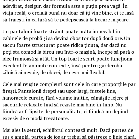
adevărat, desigur, dar formula asta e puțin prea vagă. În
viața reală, o croială bună nu doar că îți vine bine, ci te lasă
să trăiești în ea fără să te pedepsească la fiecare mișcare.
Un pantaloni foarte strâmt poate arăta impecabil în
cabinele de probă și să devină obositor după două ore. Un
sacou foarte structurat poate ridica ținuta, dar dacă nu
poți sta comod la birou sau într-o mașină, începe să pară o
idee frumoasă și atât. Un top foarte scurt poate funcționa
excelent în anumite contexte, însă pentru garderoba
zilnică ai nevoie, de obicei, de ceva mai flexibil.
Cele mai reușite compleuri sunt cele în care proporțiile par
firești. Pantalonii drepți sau ușor largi, fustele line,
hanoracele curate, fără volume inutile, cămășile lejere și
sacourile relaxate tind să reziste mai bine în timp. Nu
fiindcă ar fi lipsite de personalitate, ci fiindcă nu depind
excesiv de o modă trecătoare.
Mai ales la seturi, echilibrul contează mult. Dacă partea de
sus e amplă, partea de jos ar trebui să păstreze o linie clară.