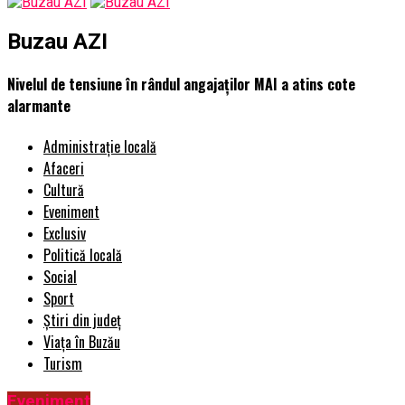
Buzau AZI
Nivelul de tensiune în rândul angajaților MAI a atins cote
alarmante
Administrație locală
Afaceri
Cultură
Eveniment
Exclusiv
Politică locală
Social
Sport
Știri din județ
Viața în Buzău
Turism
Eveniment