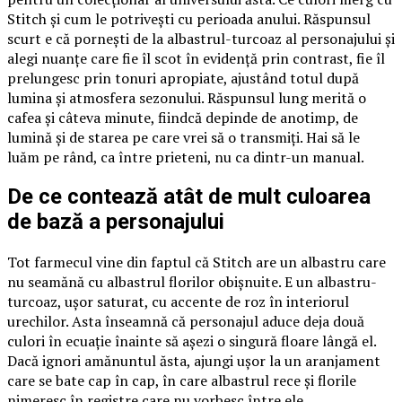
Stitch și cum le potrivești cu perioada anului. Răspunsul
scurt e că pornești de la albastrul-turcoaz al personajului și
alegi nuanțe care fie îl scot în evidență prin contrast, fie îl
prelungesc prin tonuri apropiate, ajustând totul după
lumina și atmosfera sezonului. Răspunsul lung merită o
cafea și câteva minute, fiindcă depinde de anotimp, de
lumină și de starea pe care vrei să o transmiți. Hai să le
luăm pe rând, ca între prieteni, nu ca dintr-un manual.
De ce contează atât de mult culoarea
de bază a personajului
Tot farmecul vine din faptul că Stitch are un albastru care
nu seamănă cu albastrul florilor obișnuite. E un albastru-
turcoaz, ușor saturat, cu accente de roz în interiorul
urechilor. Asta înseamnă că personajul aduce deja două
culori în ecuație înainte să așezi o singură floare lângă el.
Dacă ignori amănuntul ăsta, ajungi ușor la un aranjament
care se bate cap în cap, în care albastrul rece și florile
nimeresc în registre care nu vorbesc între ele.