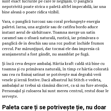
sunt exact lucrurile pe care le neglijăm. O panglică
nepotrivită poate strica o paletă altfel impecabilă, iar una
bine aleasă o poate ridica vizibil.
Vara, o panglică turcoaz sau coral prelungește energia
paletei. Iarna, una argintie sau de catifea bordo aduce
instant aerul de sărbătoare. Toamna merge un satin
caramel sau o sfoară naturală, rustică, iar primăvara o
panglică de in deschis sau una roz pudrat închide frumos
cercul. Par mărunțișuri, dar tocmai ele dau impresia că
aranjamentul a fost gândit, nu asamblat pe fugă.
Și încă ceva despre ambalaj. Hârtia kraft caldă stă bine cu
toamna și cu primăvara naturală, în timp ce hârtia colorată
sau cea cu finisaj satinat se potrivește mai degrabă verii
vesele și iernii festive. Dacă albastrul lui Stitch e vedeta,
ambalajul ar trebui să rămână discret, ca să nu fure atenția.
Personajul și culoarea lui sunt mereu centrul, restul doar le
servește.
Paleta care ți se potrivește ție, nu doar