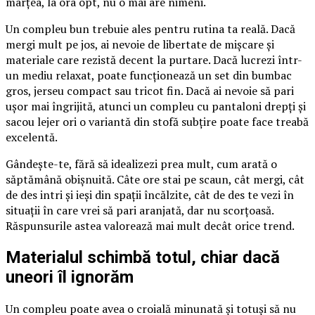
marțea, la ora opt, nu o mai are nimeni.
Un compleu bun trebuie ales pentru rutina ta reală. Dacă
mergi mult pe jos, ai nevoie de libertate de mișcare și
materiale care rezistă decent la purtare. Dacă lucrezi într-
un mediu relaxat, poate funcționează un set din bumbac
gros, jerseu compact sau tricot fin. Dacă ai nevoie să pari
ușor mai îngrijită, atunci un compleu cu pantaloni drepți și
sacou lejer ori o variantă din stofă subțire poate face treabă
excelentă.
Gândește-te, fără să idealizezi prea mult, cum arată o
săptămână obișnuită. Câte ore stai pe scaun, cât mergi, cât
de des intri și ieși din spații încălzite, cât de des te vezi în
situații în care vrei să pari aranjată, dar nu scorțoasă.
Răspunsurile astea valorează mai mult decât orice trend.
Materialul schimbă totul, chiar dacă
uneori îl ignorăm
Un compleu poate avea o croială minunată și totuși să nu