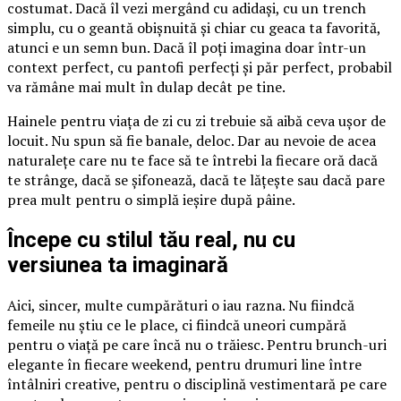
costumat. Dacă îl vezi mergând cu adidași, cu un trench
simplu, cu o geantă obișnuită și chiar cu geaca ta favorită,
atunci e un semn bun. Dacă îl poți imagina doar într-un
context perfect, cu pantofi perfecți și păr perfect, probabil
va rămâne mai mult în dulap decât pe tine.
Hainele pentru viața de zi cu zi trebuie să aibă ceva ușor de
locuit. Nu spun să fie banale, deloc. Dar au nevoie de acea
naturalețe care nu te face să te întrebi la fiecare oră dacă
te strânge, dacă se șifonează, dacă te lățește sau dacă pare
prea mult pentru o simplă ieșire după pâine.
Începe cu stilul tău real, nu cu
versiunea ta imaginară
Aici, sincer, multe cumpărături o iau razna. Nu fiindcă
femeile nu știu ce le place, ci fiindcă uneori cumpără
pentru o viață pe care încă nu o trăiesc. Pentru brunch-uri
elegante în fiecare weekend, pentru drumuri line între
întâlniri creative, pentru o disciplină vestimentară pe care