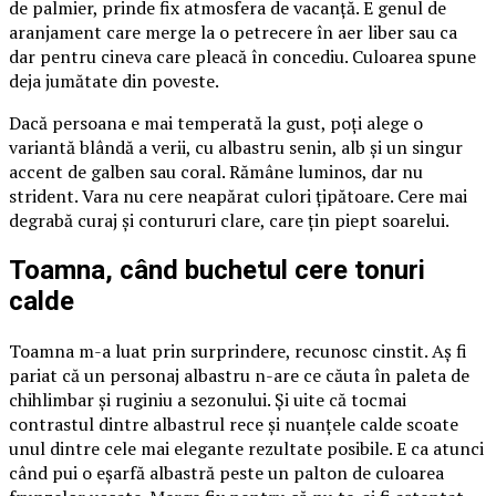
de palmier, prinde fix atmosfera de vacanță. E genul de
aranjament care merge la o petrecere în aer liber sau ca
dar pentru cineva care pleacă în concediu. Culoarea spune
deja jumătate din poveste.
Dacă persoana e mai temperată la gust, poți alege o
variantă blândă a verii, cu albastru senin, alb și un singur
accent de galben sau coral. Rămâne luminos, dar nu
strident. Vara nu cere neapărat culori țipătoare. Cere mai
degrabă curaj și contururi clare, care țin piept soarelui.
Toamna, când buchetul cere tonuri
calde
Toamna m-a luat prin surprindere, recunosc cinstit. Aș fi
pariat că un personaj albastru n-are ce căuta în paleta de
chihlimbar și ruginiu a sezonului. Și uite că tocmai
contrastul dintre albastrul rece și nuanțele calde scoate
unul dintre cele mai elegante rezultate posibile. E ca atunci
când pui o eșarfă albastră peste un palton de culoarea