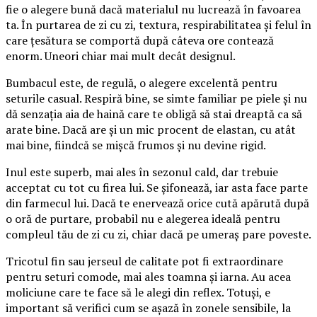
fie o alegere bună dacă materialul nu lucrează în favoarea
ta. În purtarea de zi cu zi, textura, respirabilitatea și felul în
care țesătura se comportă după câteva ore contează
enorm. Uneori chiar mai mult decât designul.
Bumbacul este, de regulă, o alegere excelentă pentru
seturile casual. Respiră bine, se simte familiar pe piele și nu
dă senzația aia de haină care te obligă să stai dreaptă ca să
arate bine. Dacă are și un mic procent de elastan, cu atât
mai bine, fiindcă se mișcă frumos și nu devine rigid.
Inul este superb, mai ales în sezonul cald, dar trebuie
acceptat cu tot cu firea lui. Se șifonează, iar asta face parte
din farmecul lui. Dacă te enervează orice cută apărută după
o oră de purtare, probabil nu e alegerea ideală pentru
compleul tău de zi cu zi, chiar dacă pe umeraș pare poveste.
Tricotul fin sau jerseul de calitate pot fi extraordinare
pentru seturi comode, mai ales toamna și iarna. Au acea
moliciune care te face să le alegi din reflex. Totuși, e
important să verifici cum se așază în zonele sensibile, la