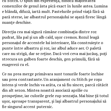
cu Stitch. O spun din experiență, fiindcă majoritatea
comenzilor de genul ăsta pică exact în lunile astea. Lumina
e blândă, difuză, iartă mult. Pastelurile prind viață fără să
pară sterse, iar albastrul personajului se așază firesc lângă
nuanțe deschise.
Direcția cea mai sigură rămâne combinația dintre roz
pudrat, lila pal și un alb cald, ușor cremos. Rozul leagă
personajul de accentele lui interioare, lila construiește o
punte între albastru și roz, iar albul aduce aer. O paletă
care nu strigă, dar se reține. Dacă vrei ceva mai jucăuș, poți
strecura un galben foarte deschis, gen primulă, fără să
exagerezi cu el.
Ce nu prea merge primăvara sunt tonurile foarte închise
sau prea contrastante. Un aranjament cu Stitch pe roșu
intens și verde închis va arăta, ca să fiu sincer, parcă rătăcit
din alt sezon. Mintea noastră asociază aprilie cu
prospețime, iar culorile grele rup senzația. Mai bine ții totul
ușor, aproape transparent, și lași albastrul personajului să
fie singurul accent puternic.