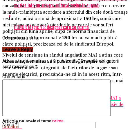
muzica intr-un univers cultural revine in august
cauza lipsei de preocupare a decidenților politici cu privire
la mult-trâmbițata acordare a sfertului din cele două tranșe
restante, adică o sumă de aproximativ
150 lei,
sumă care
nici măcar nu acoperă pierderile pe care le vor suferi
HONOR Magic V6: designul care se poartă
polițiștii din luna aprilie, după ce norma financiară de
echipament, de aproximativ
250 lei
nu va mai fi plătită
Comenteaza si tu
către polițiști, precizeaza cei de la sindicatul Europol.
Leave a Reply
Nivelul de tensiune în rândul angajaților MAI a atins cote
alarmante, în contextul în care colegii noștri ne-au
Adresa ta de email nu va fi publicată.
Câmpurile obligatorii
sunt marcate cu
*
transmis inclusiv fotografii ale facturilor de la gaze sau
energie electrică, precizându-ne că în în acest ritm, într-
Comentariu
*
un timp foarte scurt vor ajunge la limita subzistenței, mai
afirma sursa citata. (Cristina T.).
Articolul
Nivelul de tensiune în rândul angajaților MAI a
atins cote alarmante
apare prima dată în
Ziarul Incisiv de
Prahova
.
Articole pe aceiasi tema:
prima
Nume
*
Urmatorul