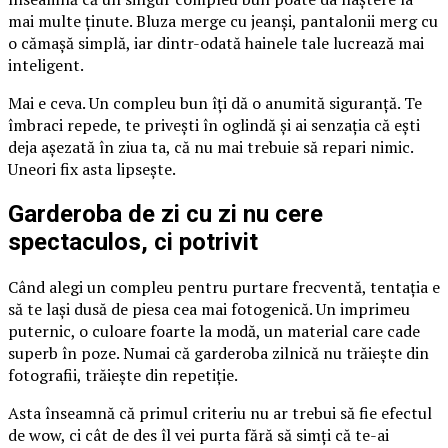
mai multe ținute. Bluza merge cu jeanși, pantalonii merg cu
o cămașă simplă, iar dintr-odată hainele tale lucrează mai
inteligent.
Mai e ceva. Un compleu bun îți dă o anumită siguranță. Te
îmbraci repede, te privești în oglindă și ai senzația că ești
deja așezată în ziua ta, că nu mai trebuie să repari nimic.
Uneori fix asta lipsește.
Garderoba de zi cu zi nu cere
spectaculos, ci potrivit
Când alegi un compleu pentru purtare frecventă, tentația e
să te lași dusă de piesa cea mai fotogenică. Un imprimeu
puternic, o culoare foarte la modă, un material care cade
superb în poze. Numai că garderoba zilnică nu trăiește din
fotografii, trăiește din repetiție.
Asta înseamnă că primul criteriu nu ar trebui să fie efectul
de wow, ci cât de des îl vei purta fără să simți că te-ai