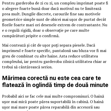
Pentru garderoba de zi cu zi, un compleu imprimat poate fi
o alegere foarte bună doar dacă motivul nu te limitează
prea mult. Dungile discrete, carourile fine sau motivele
geometrice simple sunt de obicei mai ușor de purtat decât
florile foarte mari ori desenele extrem de contrastante. Nu
e o regulă rigidă, doar o observație pe care multe
cumpărături pripite o confirmă.
Mai contează și cât de ușor poți separa piesele. Dacă
imprimeul e foarte specific, pantalonii sau bluza vor fi mai
greu de combinat cu alte haine. Asta reduce utilitatea
compleului, iar pentru garderoba zilnică utilitatea chiar ar
trebui să cântărească serios.
Mărimea corectă nu este cea care te
flatează în oglindă timp de două minute
Probabil aici se fac cele mai multe compromisuri. O haină
ușor mai mică poate părea suportabilă în cabină. O haină
ușor mai mare poate părea reparabilă din accesorii sau