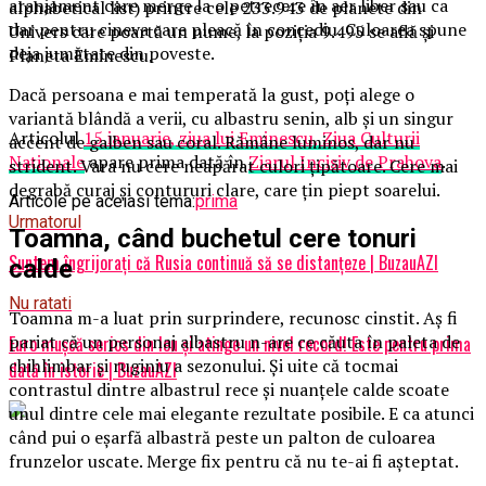
aranjament care merge la o petrecere în aer liber sau ca
alphabetical list) printre cele 233.943 de planete din
dar pentru cineva care pleacă în concediu. Culoarea spune
Univers care poartă un nume, la poziția 9.495 se află şi
deja jumătate din poveste.
Planeta Eminescu.
Dacă persoana e mai temperată la gust, poți alege o
variantă blândă a verii, cu albastru senin, alb și un singur
Articolul
15 ianuarie, ziua lui Eminescu, Ziua Culturii
accent de galben sau coral. Rămâne luminos, dar nu
Naţionale
apare prima dată în
Ziarul Incisiv de Prahova
.
strident. Vara nu cere neapărat culori țipătoare. Cere mai
degrabă curaj și contururi clare, care țin piept soarelui.
Articole pe aceiasi tema:
prima
Urmatorul
Toamna, când buchetul cere tonuri
Suntem îngrijoraţi că Rusia continuă să se distanţeze | BuzauAZI
calde
Nu ratati
Toamna m-a luat prin surprindere, recunosc cinstit. Aș fi
pariat că un personaj albastru n-are ce căuta în paleta de
Euro mușcă serios din leu și atinge un nivel record! Este pentru prima
chihlimbar și ruginiu a sezonului. Și uite că tocmai
dată în istorie | BuzauAZI
contrastul dintre albastrul rece și nuanțele calde scoate
unul dintre cele mai elegante rezultate posibile. E ca atunci
când pui o eșarfă albastră peste un palton de culoarea
frunzelor uscate. Merge fix pentru că nu te-ai fi așteptat.