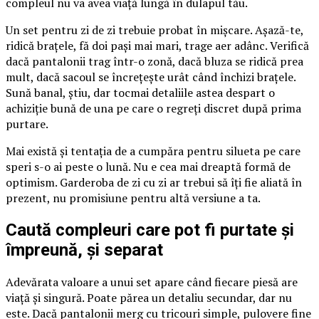
compleul nu va avea viață lungă în dulapul tău.
Un set pentru zi de zi trebuie probat în mișcare. Așază-te,
ridică brațele, fă doi pași mai mari, trage aer adânc. Verifică
dacă pantalonii trag într-o zonă, dacă bluza se ridică prea
mult, dacă sacoul se încrețește urât când închizi brațele.
Sună banal, știu, dar tocmai detaliile astea despart o
achiziție bună de una pe care o regreți discret după prima
purtare.
Mai există și tentația de a cumpăra pentru silueta pe care
speri s-o ai peste o lună. Nu e cea mai dreaptă formă de
optimism. Garderoba de zi cu zi ar trebui să îți fie aliată în
prezent, nu promisiune pentru altă versiune a ta.
Caută compleuri care pot fi purtate și
împreună, și separat
Adevărata valoare a unui set apare când fiecare piesă are
viață și singură. Poate părea un detaliu secundar, dar nu
este. Dacă pantalonii merg cu tricouri simple, pulovere fine