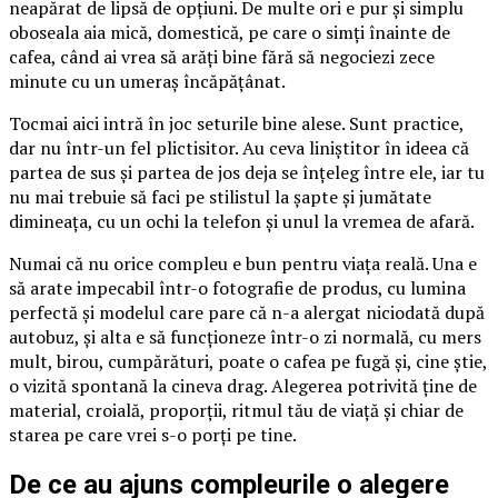
neapărat de lipsă de opțiuni. De multe ori e pur și simplu
oboseala aia mică, domestică, pe care o simți înainte de
cafea, când ai vrea să arăți bine fără să negociezi zece
minute cu un umeraș încăpățânat.
Tocmai aici intră în joc seturile bine alese. Sunt practice,
dar nu într-un fel plictisitor. Au ceva liniștitor în ideea că
partea de sus și partea de jos deja se înțeleg între ele, iar tu
nu mai trebuie să faci pe stilistul la șapte și jumătate
dimineața, cu un ochi la telefon și unul la vremea de afară.
Numai că nu orice compleu e bun pentru viața reală. Una e
să arate impecabil într-o fotografie de produs, cu lumina
perfectă și modelul care pare că n-a alergat niciodată după
autobuz, și alta e să funcționeze într-o zi normală, cu mers
mult, birou, cumpărături, poate o cafea pe fugă și, cine știe,
o vizită spontană la cineva drag. Alegerea potrivită ține de
material, croială, proporții, ritmul tău de viață și chiar de
starea pe care vrei s-o porți pe tine.
De ce au ajuns compleurile o alegere