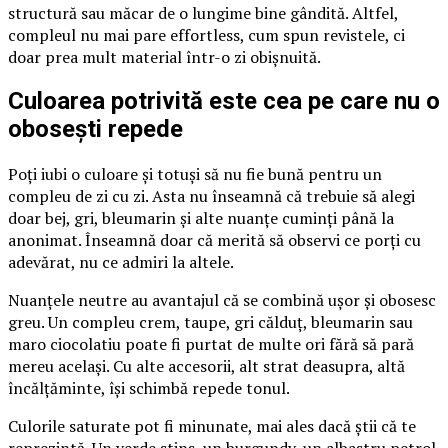
structură sau măcar de o lungime bine gândită. Altfel,
compleul nu mai pare effortless, cum spun revistele, ci
doar prea mult material într-o zi obișnuită.
Culoarea potrivită este cea pe care nu o
obosești repede
Poți iubi o culoare și totuși să nu fie bună pentru un
compleu de zi cu zi. Asta nu înseamnă că trebuie să alegi
doar bej, gri, bleumarin și alte nuanțe cuminți până la
anonimat. Înseamnă doar că merită să observi ce porți cu
adevărat, nu ce admiri la altele.
Nuanțele neutre au avantajul că se combină ușor și obosesc
greu. Un compleu crem, taupe, gri călduț, bleumarin sau
maro ciocolatiu poate fi purtat de multe ori fără să pară
mereu același. Cu alte accesorii, alt strat deasupra, altă
încălțăminte, își schimbă repede tonul.
Culorile saturate pot fi minunate, mai ales dacă știi că te