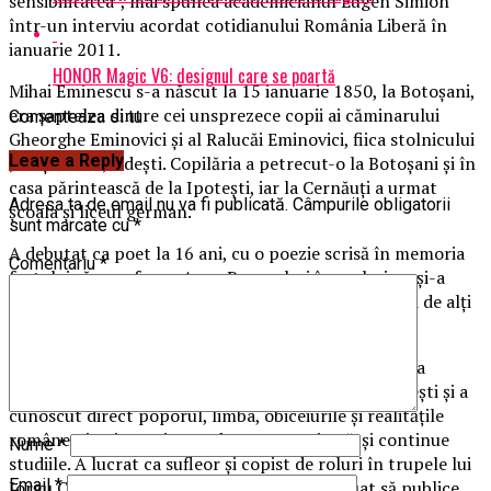
sensibilitatea”, mai spunea academicianul Eugen Simion
într-un interviu acordat cotidianului România Liberă în
ianuarie 2011.
HONOR Magic V6: designul care se poartă
Mihai Eminescu s-a născut la 15 ianuarie 1850, la Botoşani,
era şaptelea dintre cei unsprezece copii ai căminarului
Comenteaza si tu
Gheorghe Eminovici şi al Ralucăi Eminovici, fiica stolnicului
Leave a Reply
Juraşcu din Joldeşti. Copilăria a petrecut-o la Botoşani şi în
casa părintească de la Ipoteşti, iar la Cernăuţi a urmat
Adresa ta de email nu va fi publicată.
Câmpurile obligatorii
şcoala şi liceul german.
sunt marcate cu
*
A debutat ca poet la 16 ani, cu o poezie scrisă în memoria
Comentariu
*
fostului său profesor, Aron Pumnul, şi în acelaşi an şi-a
schimbat numele în Eminescu, adoptat mai târziu şi de alţi
membri ai familiei sale.
Eminescu lTimp de trei ani, din 1866 până în 1869, a
pribegit între Cernăuţi, Blaj, Sibiu, Giurgiu şi Bucureşti şi a
cunoscut direct poporul, limba, obiceiurile şi realitățile
româneşti. A intenționat, dar nu a reuşit, să-şi continue
Nume
*
studiile. A lucrat ca sufleor şi copist de roluri în trupele lui
Email
*
Iorgu Caragiale şi Mihail Pascaly şi a continuat să publice