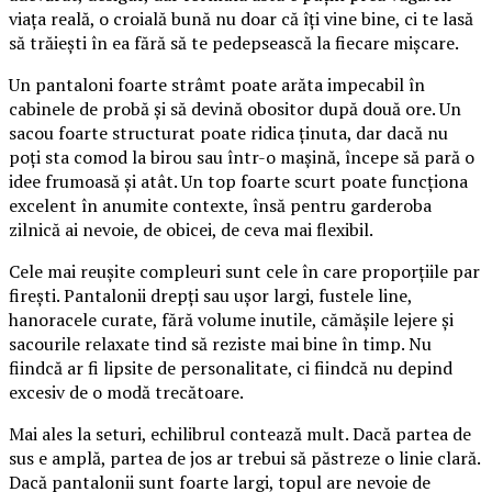
viața reală, o croială bună nu doar că îți vine bine, ci te lasă
să trăiești în ea fără să te pedepsească la fiecare mișcare.
Un pantaloni foarte strâmt poate arăta impecabil în
cabinele de probă și să devină obositor după două ore. Un
sacou foarte structurat poate ridica ținuta, dar dacă nu
poți sta comod la birou sau într-o mașină, începe să pară o
idee frumoasă și atât. Un top foarte scurt poate funcționa
excelent în anumite contexte, însă pentru garderoba
zilnică ai nevoie, de obicei, de ceva mai flexibil.
Cele mai reușite compleuri sunt cele în care proporțiile par
firești. Pantalonii drepți sau ușor largi, fustele line,
hanoracele curate, fără volume inutile, cămășile lejere și
sacourile relaxate tind să reziste mai bine în timp. Nu
fiindcă ar fi lipsite de personalitate, ci fiindcă nu depind
excesiv de o modă trecătoare.
Mai ales la seturi, echilibrul contează mult. Dacă partea de
sus e amplă, partea de jos ar trebui să păstreze o linie clară.
Dacă pantalonii sunt foarte largi, topul are nevoie de