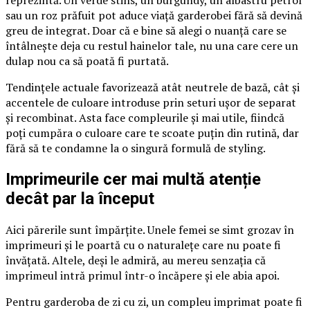
reprezintă. Un verde stins, un burgundy, un albastru petrol
sau un roz prăfuit pot aduce viață garderobei fără să devină
greu de integrat. Doar că e bine să alegi o nuanță care se
întâlnește deja cu restul hainelor tale, nu una care cere un
dulap nou ca să poată fi purtată.
Tendințele actuale favorizează atât neutrele de bază, cât și
accentele de culoare introduse prin seturi ușor de separat
și recombinat. Asta face compleurile și mai utile, fiindcă
poți cumpăra o culoare care te scoate puțin din rutină, dar
fără să te condamne la o singură formulă de styling.
Imprimeurile cer mai multă atenție
decât par la început
Aici părerile sunt împărțite. Unele femei se simt grozav în
imprimeuri și le poartă cu o naturalețe care nu poate fi
învățată. Altele, deși le admiră, au mereu senzația că
imprimeul intră primul într-o încăpere și ele abia apoi.
Pentru garderoba de zi cu zi, un compleu imprimat poate fi