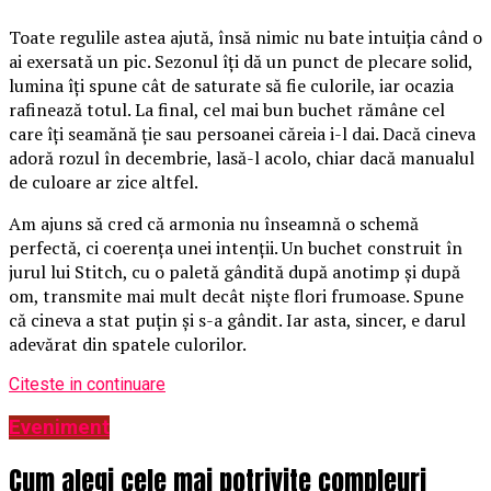
Toate regulile astea ajută, însă nimic nu bate intuiția când o
ai exersată un pic. Sezonul îți dă un punct de plecare solid,
lumina îți spune cât de saturate să fie culorile, iar ocazia
rafinează totul. La final, cel mai bun buchet rămâne cel
care îți seamănă ție sau persoanei căreia i-l dai. Dacă cineva
adoră rozul în decembrie, lasă-l acolo, chiar dacă manualul
de culoare ar zice altfel.
Am ajuns să cred că armonia nu înseamnă o schemă
perfectă, ci coerența unei intenții. Un buchet construit în
jurul lui Stitch, cu o paletă gândită după anotimp și după
om, transmite mai mult decât niște flori frumoase. Spune
că cineva a stat puțin și s-a gândit. Iar asta, sincer, e darul
adevărat din spatele culorilor.
Citeste in continuare
Eveniment
Cum alegi cele mai potrivite compleuri