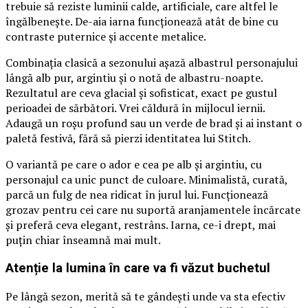
trebuie să reziste luminii calde, artificiale, care altfel le
îngălbenește. De-aia iarna funcționează atât de bine cu
contraste puternice și accente metalice.
Combinația clasică a sezonului așază albastrul personajului
lângă alb pur, argintiu și o notă de albastru-noapte.
Rezultatul are ceva glacial și sofisticat, exact pe gustul
perioadei de sărbători. Vrei căldură în mijlocul iernii.
Adaugă un roșu profund sau un verde de brad și ai instant o
paletă festivă, fără să pierzi identitatea lui Stitch.
O variantă pe care o ador e cea pe alb și argintiu, cu
personajul ca unic punct de culoare. Minimalistă, curată,
parcă un fulg de nea ridicat în jurul lui. Funcționează
grozav pentru cei care nu suportă aranjamentele încărcate
și preferă ceva elegant, restrâns. Iarna, ce-i drept, mai
puțin chiar înseamnă mai mult.
Atenție la lumina în care va fi văzut buchetul
Pe lângă sezon, merită să te gândești unde va sta efectiv