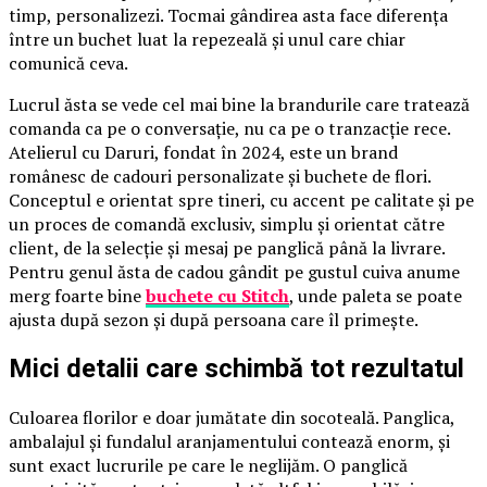
timp, personalizezi. Tocmai gândirea asta face diferența
între un buchet luat la repezeală și unul care chiar
comunică ceva.
Lucrul ăsta se vede cel mai bine la brandurile care tratează
comanda ca pe o conversație, nu ca pe o tranzacție rece.
Atelierul cu Daruri, fondat în 2024, este un brand
românesc de cadouri personalizate și buchete de flori.
Conceptul e orientat spre tineri, cu accent pe calitate și pe
un proces de comandă exclusiv, simplu și orientat către
client, de la selecție și mesaj pe panglică până la livrare.
Pentru genul ăsta de cadou gândit pe gustul cuiva anume
merg foarte bine
buchete cu Stitch
, unde paleta se poate
ajusta după sezon și după persoana care îl primește.
Mici detalii care schimbă tot rezultatul
Culoarea florilor e doar jumătate din socoteală. Panglica,
ambalajul și fundalul aranjamentului contează enorm, și
sunt exact lucrurile pe care le neglijăm. O panglică