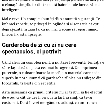
o cămașă simplă, iar dintr-odată hainele tale lucrează mai
inteligent.
Mai e ceva. Un compleu bun îți dă o anumită siguranță. Te
îmbraci repede, te privești în oglindă și ai senzația că ești
deja așezată în ziua ta, că nu mai trebuie să repari nimic.
Uneori fix asta lipsește.
Garderoba de zi cu zi nu cere
spectaculos, ci potrivit
Când alegi un compleu pentru purtare frecventă, tentația e
să te lași dusă de piesa cea mai fotogenică. Un imprimeu
puternic, o culoare foarte la modă, un material care cade
superb în poze. Numai că garderoba zilnică nu trăiește din
fotografii, trăiește din repetiție.
Asta înseamnă că primul criteriu nu ar trebui să fie efectul
de wow, ci cât de des îl vei purta fără să simți că te-ai
costumat. Dacă îl vezi mergând cu adidași, cu un trench