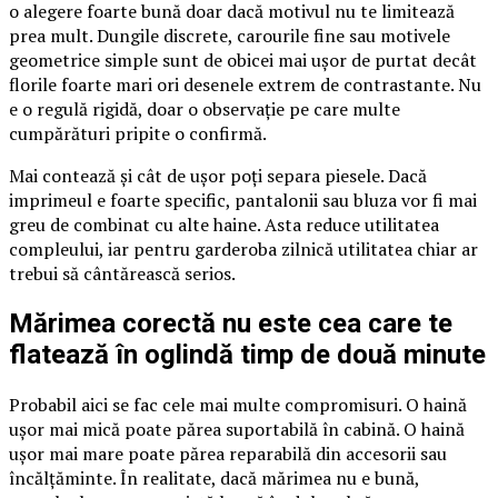
o alegere foarte bună doar dacă motivul nu te limitează
prea mult. Dungile discrete, carourile fine sau motivele
geometrice simple sunt de obicei mai ușor de purtat decât
florile foarte mari ori desenele extrem de contrastante. Nu
e o regulă rigidă, doar o observație pe care multe
cumpărături pripite o confirmă.
Mai contează și cât de ușor poți separa piesele. Dacă
imprimeul e foarte specific, pantalonii sau bluza vor fi mai
greu de combinat cu alte haine. Asta reduce utilitatea
compleului, iar pentru garderoba zilnică utilitatea chiar ar
trebui să cântărească serios.
Mărimea corectă nu este cea care te
flatează în oglindă timp de două minute
Probabil aici se fac cele mai multe compromisuri. O haină
ușor mai mică poate părea suportabilă în cabină. O haină
ușor mai mare poate părea reparabilă din accesorii sau
încălțăminte. În realitate, dacă mărimea nu e bună,