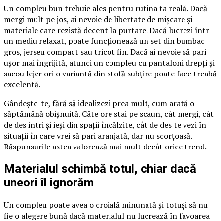
Un compleu bun trebuie ales pentru rutina ta reală. Dacă
mergi mult pe jos, ai nevoie de libertate de mișcare și
materiale care rezistă decent la purtare. Dacă lucrezi într-
un mediu relaxat, poate funcționează un set din bumbac
gros, jerseu compact sau tricot fin. Dacă ai nevoie să pari
ușor mai îngrijită, atunci un compleu cu pantaloni drepți și
sacou lejer ori o variantă din stofă subțire poate face treabă
excelentă.
Gândește-te, fără să idealizezi prea mult, cum arată o
săptămână obișnuită. Câte ore stai pe scaun, cât mergi, cât
de des intri și ieși din spații încălzite, cât de des te vezi în
situații în care vrei să pari aranjată, dar nu scorțoasă.
Răspunsurile astea valorează mai mult decât orice trend.
Materialul schimbă totul, chiar dacă
uneori îl ignorăm
Un compleu poate avea o croială minunată și totuși să nu
fie o alegere bună dacă materialul nu lucrează în favoarea