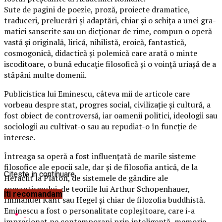
Sute de pagini de poezie, proză, proiecte dramatice,
traduceri, prelucrări şi adaptări, chiar şi o schiţa a unei gra­
matici sanscrite sau un dicţionar de rime, compun o operă
vastă şi originală, lirică, nihilistă, eroică, fantastică,
cosmogonică, didactică şi polemică care arată o minte
iscoditoare, o bună educaţie filosofică şi o voinţă uriaşă de a
stăpâni multe domenii.
Publicistica lui Eminescu, câteva mii de articole care
vorbeau despre stat, progres social, civilizaţie şi cultură, a
fost obiect de controversă, iar oamenii politici, ideologii sau
sociologii au cultivat-o sau au repudiat-o în funcţie de
interese.
Întreaga sa operă a fost influenţată de marile sisteme
filosofice ale epocii sale, dar şi de filosofia antică, de la
Citeste in continuare
Heraclit la Platon, de sistemele de gândire ale
romantismului, de teoriile lui Arthur Schopenhauer,
Iti recomandam
Immanuel Kant sau Hegel şi chiar de filozofia buddhistă.
Eminescu a fost o personalitate copleşitoare, care i-a
impresionat pe contemporani prin inteligenţă, memorie,