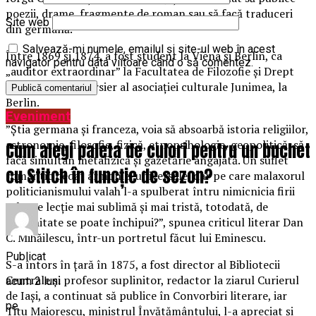
poezii, drame, fragmente de roman sau să facă traduceri
Site web
din germană.
Salvează-mi numele, emailul și site-ul web în acest
Între 1869 şi 1874, a fost student la Viena şi Berlin, ca
navigator pentru data viitoare când o să comentez.
„auditor extraordinar” la Facultatea de Filozofie și Drept
din Viena şi ca bursier al asociaţiei culturale Junimea, la
Berlin.
Eveniment
”Ştia germana şi franceza, voia să absoarbă istoria religiilor,
astronomie, filosofie, fizică, etnopsihologie, geopolitică, să
Cum alegi paleta de culori pentru un buchet
facă simultan metafizică și gazetărie angajată. Un suflet
cu Stitch în funcție de sezon?
romantic dedat armoniei universale, dar pe care malaxorul
politicianismului valah l-a spulberat întru nimicnicia firii
sale. Ce lecție mai sublimă și mai tristă, totodată, de
românitate se poate închipui?”, spunea criticul literar Dan
C. Mihăilescu, într-un portretul făcut lui Eminescu.
Publicat
S-a întors în ţară în 1875, a fost director al Bibliotecii
Centrale şi profesor suplinitor, redactor la ziarul Curierul
acum 2 luni
de Iaşi, a continuat să publice în Convorbiri literare, iar
pe
Titu Maiorescu, ministrul Învătământului, l-a apreciat şi