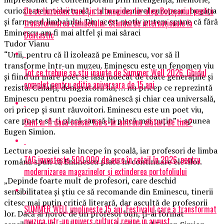
De ce buzoienii care țin la imaginea lor aleg Botoșaniul pentru
curiozitate intelectuală, cultura de nivel european, bogăţia
şi farmecul limbajului. Din acest motiv putem spune că fără
transformarea zâmbetului: Standarde internaționale la
Eminescu am fi mai altfel şi mai săraci
Dentastic
Tudor Vianu
“Unii, pentru că îl izolează pe Eminescu, vor să îl
transforme într-un muzeu. Eminescu este un fenomen viu
Tot ce trebuie sa stii inainte de Summer Well 2026. Ghidul
şi fiind un mare poet se lasă judecat de toate generaţiile şi
complet pentru editia aniversara de 15 ani
rezistă. Ceilalţi, denigratorii lui, … nu pricep ce reprezintă
Eminescu pentru poezia românescă şi chiar cea universală,
ori pricep şi sunt răuvoitori. Eminescu este un poet viu,
care poate să-ţi placă sau să îţi placă mai puţin” – spunea
Cum ar fi dacă ceasul tău s-ar antrena alături de tine?
Eugen Simion.
Lectura poeziei sale începe în şcoală, iar profesori de limba
TAG investește 500.000 de euro în retail în 2026, pentru
română spun că Eminescu place în continuare elevilor.
modernizarea magazinelor și extinderea portofoliului
„Depinde foarte mult de profesori, care deschid
sensibilitatea şi ştiu ce să recomande din Eminescu, tinerii
citesc mai puţin critică literară, dar ascultă de profesorii
SUMMER WELL implineste 15 ani. Festivalul care a transformat
lor. Dacă ai noroc de un profesor bun, ţi-ai format
muzica intr-un univers cultural revine in august