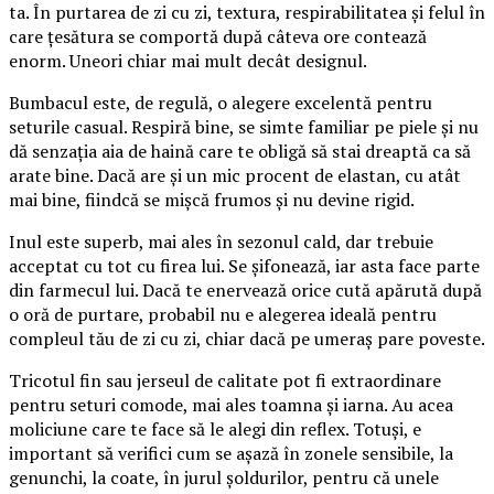
ta. În purtarea de zi cu zi, textura, respirabilitatea și felul în
care țesătura se comportă după câteva ore contează
enorm. Uneori chiar mai mult decât designul.
Bumbacul este, de regulă, o alegere excelentă pentru
seturile casual. Respiră bine, se simte familiar pe piele și nu
dă senzația aia de haină care te obligă să stai dreaptă ca să
arate bine. Dacă are și un mic procent de elastan, cu atât
mai bine, fiindcă se mișcă frumos și nu devine rigid.
Inul este superb, mai ales în sezonul cald, dar trebuie
acceptat cu tot cu firea lui. Se șifonează, iar asta face parte
din farmecul lui. Dacă te enervează orice cută apărută după
o oră de purtare, probabil nu e alegerea ideală pentru
compleul tău de zi cu zi, chiar dacă pe umeraș pare poveste.
Tricotul fin sau jerseul de calitate pot fi extraordinare
pentru seturi comode, mai ales toamna și iarna. Au acea
moliciune care te face să le alegi din reflex. Totuși, e
important să verifici cum se așază în zonele sensibile, la
genunchi, la coate, în jurul șoldurilor, pentru că unele