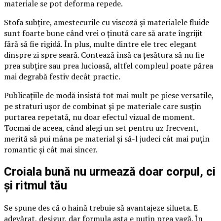
materiale se pot deforma repede.
Stofa subțire, amestecurile cu viscoză și materialele fluide
sunt foarte bune când vrei o ținută care să arate îngrijit
fără să fie rigidă. În plus, multe dintre ele trec elegant
dinspre zi spre seară. Contează însă ca țesătura să nu fie
prea subțire sau prea lucioasă, altfel compleul poate părea
mai degrabă festiv decât practic.
Publicațiile de modă insistă tot mai mult pe piese versatile,
pe straturi ușor de combinat și pe materiale care susțin
purtarea repetată, nu doar efectul vizual de moment.
Tocmai de aceea, când alegi un set pentru uz frecvent,
merită să pui mâna pe material și să-l judeci cât mai puțin
romantic și cât mai sincer.
Croiala bună nu urmează doar corpul, ci
și ritmul tău
Se spune des că o haină trebuie să avantajeze silueta. E
adevărat, desigur, dar formula asta e puțin prea vagă. În