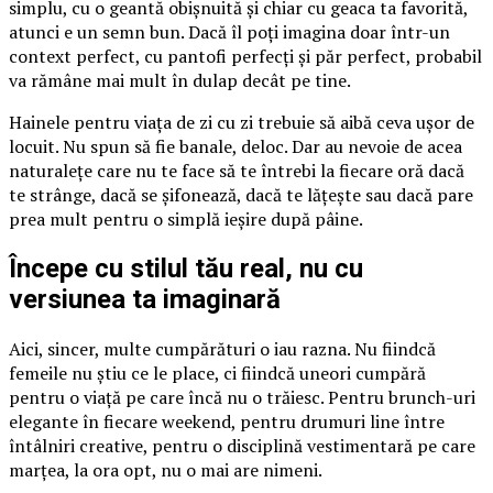
simplu, cu o geantă obișnuită și chiar cu geaca ta favorită,
atunci e un semn bun. Dacă îl poți imagina doar într-un
context perfect, cu pantofi perfecți și păr perfect, probabil
va rămâne mai mult în dulap decât pe tine.
Hainele pentru viața de zi cu zi trebuie să aibă ceva ușor de
locuit. Nu spun să fie banale, deloc. Dar au nevoie de acea
naturalețe care nu te face să te întrebi la fiecare oră dacă
te strânge, dacă se șifonează, dacă te lățește sau dacă pare
prea mult pentru o simplă ieșire după pâine.
Începe cu stilul tău real, nu cu
versiunea ta imaginară
Aici, sincer, multe cumpărături o iau razna. Nu fiindcă
femeile nu știu ce le place, ci fiindcă uneori cumpără
pentru o viață pe care încă nu o trăiesc. Pentru brunch-uri
elegante în fiecare weekend, pentru drumuri line între
întâlniri creative, pentru o disciplină vestimentară pe care
marțea, la ora opt, nu o mai are nimeni.