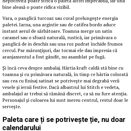
nepotrivită poate strica o paletă altfel impecabilă, iar una
bine aleasă o poate ridica vizibil.
Vara, o panglică turcoaz sau coral prelungește energia
paletei. Iarna, una argintie sau de catifea bordo aduce
instant aerul de sărbătoare. Toamna merge un satin
caramel sau o sfoară naturală, rustică, iar primăvara o
panglică de in deschis sau una roz pudrat închide frumos
cercul. Par mărunțișuri, dar tocmai ele dau impresia că
aranjamentul a fost gândit, nu asamblat pe fugă.
Și încă ceva despre ambalaj. Hârtia kraft caldă stă bine cu
toamna și cu primăvara naturală, în timp ce hârtia colorată
sau cea cu finisaj satinat se potrivește mai degrabă verii
vesele și iernii festive. Dacă albastrul lui Stitch e vedeta,
ambalajul ar trebui să rămână discret, ca să nu fure atenția.
Personajul și culoarea lui sunt mereu centrul, restul doar le
servește.
Paleta care ți se potrivește ție, nu doar
calendarului