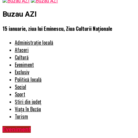
Buzau AZI
15 ianuarie, ziua lui Eminescu, Ziua Culturii Naţionale
Administrație locală
Afaceri
Cultură
Eveniment
Exclusiv
Politică locală
Social
Sport
Știri din județ
Viața în Buzău
Turism
Eveniment