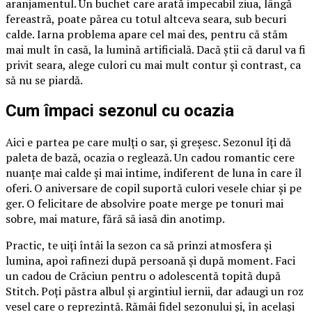
aranjamentul. Un buchet care arată impecabil ziua, lângă
fereastră, poate părea cu totul altceva seara, sub becuri
calde. Iarna problema apare cel mai des, pentru că stăm
mai mult în casă, la lumină artificială. Dacă știi că darul va fi
privit seara, alege culori cu mai mult contur și contrast, ca
să nu se piardă.
Cum împaci sezonul cu ocazia
Aici e partea pe care mulți o sar, și greșesc. Sezonul îți dă
paleta de bază, ocazia o reglează. Un cadou romantic cere
nuanțe mai calde și mai intime, indiferent de luna în care îl
oferi. O aniversare de copil suportă culori vesele chiar și pe
ger. O felicitare de absolvire poate merge pe tonuri mai
sobre, mai mature, fără să iasă din anotimp.
Practic, te uiți întâi la sezon ca să prinzi atmosfera și
lumina, apoi rafinezi după persoană și după moment. Faci
un cadou de Crăciun pentru o adolescentă topită după
Stitch. Poți păstra albul și argintiul iernii, dar adaugi un roz
vesel care o reprezintă. Rămâi fidel sezonului și, în același