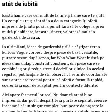
atât de iubită
Există haine care cer mult de la tine și haine care te ajută.
Un compleu reușit intră în a doua categorie. Îți oferă
impresia de ținută pusă la punct fără să te oblige la prea
multă planificare, iar asta, sincer, valorează mult în
garderoba de zi cu zi.
În ultimii ani, ideea de garderobă utilă a câștigat teren.
Editorii Vogue vorbesc despre piese de bază versatile,
purtate sezon după sezon, iar Who What Wear insistă pe
ideea unui dulap construit conștient, din piese care se
combină ușor și reduc stresul deciziilor zilnice. În același
registru, publicațiile de stil observă că seturile coordonate
sunt apreciate tocmai pentru că oferă o formulă rapidă,
coerentă și ușor de adaptat pentru contexte diferite.
Aici apare farmecul lor real. Nu doar că arată bine
împreună, dar pot fi despărțite și purtate separat, ceea ce
înseamnă că un singur compleu bun poate da naștere la
mai multe ținute. Bluza merge cu jeanși, pantalonii merg cu