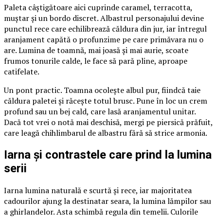
Paleta câștigătoare aici cuprinde caramel, terracotta,
muștar și un bordo discret. Albastrul personajului devine
punctul rece care echilibrează căldura din jur, iar întregul
aranjament capătă o profunzime pe care primăvara nu o
are. Lumina de toamnă, mai joasă și mai aurie, scoate
frumos tonurile calde, le face să pară pline, aproape
catifelate.
Un pont practic. Toamna ocolește albul pur, fiindcă taie
căldura paletei și răcește totul brusc. Pune în loc un crem
profund sau un bej cald, care lasă aranjamentul unitar.
Dacă tot vrei o notă mai deschisă, mergi pe piersică prăfuit,
care leagă chihlimbarul de albastru fără să strice armonia.
Iarna și contrastele care prind la lumina
serii
Iarna lumina naturală e scurtă și rece, iar majoritatea
cadourilor ajung la destinatar seara, la lumina lămpilor sau
a ghirlandelor. Asta schimbă regula din temelii. Culorile