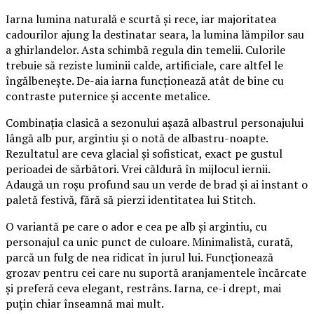
Iarna lumina naturală e scurtă și rece, iar majoritatea
cadourilor ajung la destinatar seara, la lumina lămpilor sau
a ghirlandelor. Asta schimbă regula din temelii. Culorile
trebuie să reziste luminii calde, artificiale, care altfel le
îngălbenește. De-aia iarna funcționează atât de bine cu
contraste puternice și accente metalice.
Combinația clasică a sezonului așază albastrul personajului
lângă alb pur, argintiu și o notă de albastru-noapte.
Rezultatul are ceva glacial și sofisticat, exact pe gustul
perioadei de sărbători. Vrei căldură în mijlocul iernii.
Adaugă un roșu profund sau un verde de brad și ai instant o
paletă festivă, fără să pierzi identitatea lui Stitch.
O variantă pe care o ador e cea pe alb și argintiu, cu
personajul ca unic punct de culoare. Minimalistă, curată,
parcă un fulg de nea ridicat în jurul lui. Funcționează
grozav pentru cei care nu suportă aranjamentele încărcate
și preferă ceva elegant, restrâns. Iarna, ce-i drept, mai
puțin chiar înseamnă mai mult.