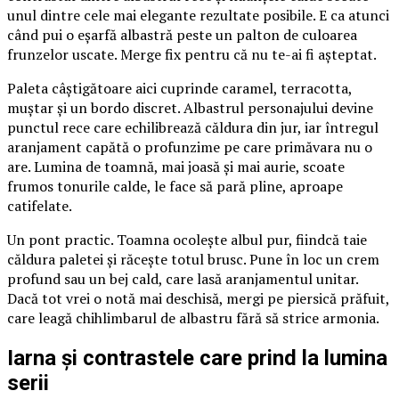
unul dintre cele mai elegante rezultate posibile. E ca atunci
când pui o eșarfă albastră peste un palton de culoarea
frunzelor uscate. Merge fix pentru că nu te-ai fi așteptat.
Paleta câștigătoare aici cuprinde caramel, terracotta,
muștar și un bordo discret. Albastrul personajului devine
punctul rece care echilibrează căldura din jur, iar întregul
aranjament capătă o profunzime pe care primăvara nu o
are. Lumina de toamnă, mai joasă și mai aurie, scoate
frumos tonurile calde, le face să pară pline, aproape
catifelate.
Un pont practic. Toamna ocolește albul pur, fiindcă taie
căldura paletei și răcește totul brusc. Pune în loc un crem
profund sau un bej cald, care lasă aranjamentul unitar.
Dacă tot vrei o notă mai deschisă, mergi pe piersică prăfuit,
care leagă chihlimbarul de albastru fără să strice armonia.
Iarna și contrastele care prind la lumina
serii