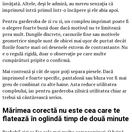
învățată. Altele, deși le admiră, au mereu senzația că
imprimeul intră primul într-o încăpere și ele abia apoi.
Pentru garderoba de zi cu zi, un compleu imprimat poate fi
o alegere foarte bună doar dacă motivul nu te limitează
prea mult. Dungile discrete, carourile fine sau motivele
geometrice simple sunt de obicei mai ușor de purtat decât
florile foarte mari ori desenele extrem de contrastante. Nu
e o regulă rigidă, doar o observație pe care multe
cumpărături pripite o confirmă.
Mai contează și cât de ușor poți separa piesele. Dacă
imprimeul e foarte specific, pantalonii sau bluza vor fi mai
greu de combinat cu alte haine. Asta reduce utilitatea
compleului, iar pentru garderoba zilnică utilitatea chiar ar
trebui să cântărească serios.
Mărimea corectă nu este cea care te
flatează în oglindă timp de două minute
Probabil aici se fac cele mai multe compromisuri. O haină