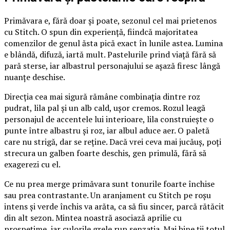
Primăvara e, fără doar și poate, sezonul cel mai prietenos
cu Stitch. O spun din experiență, fiindcă majoritatea
comenzilor de genul ăsta pică exact în lunile astea. Lumina
e blândă, difuză, iartă mult. Pastelurile prind viață fără să
pară sterse, iar albastrul personajului se așază firesc lângă
nuanțe deschise.
Direcția cea mai sigură rămâne combinația dintre roz
pudrat, lila pal și un alb cald, ușor cremos. Rozul leagă
personajul de accentele lui interioare, lila construiește o
punte între albastru și roz, iar albul aduce aer. O paletă
care nu strigă, dar se reține. Dacă vrei ceva mai jucăuș, poți
strecura un galben foarte deschis, gen primulă, fără să
exagerezi cu el.
Ce nu prea merge primăvara sunt tonurile foarte închise
sau prea contrastante. Un aranjament cu Stitch pe roșu
intens și verde închis va arăta, ca să fiu sincer, parcă rătăcit
din alt sezon. Mintea noastră asociază aprilie cu
prospețime, iar culorile grele rup senzația. Mai bine ții totul