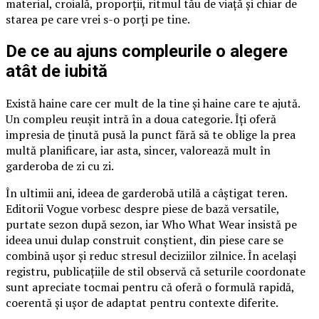
material, croială, proporții, ritmul tău de viață și chiar de
starea pe care vrei s-o porți pe tine.
De ce au ajuns compleurile o alegere
atât de iubită
Există haine care cer mult de la tine și haine care te ajută.
Un compleu reușit intră în a doua categorie. Îți oferă
impresia de ținută pusă la punct fără să te oblige la prea
multă planificare, iar asta, sincer, valorează mult în
garderoba de zi cu zi.
În ultimii ani, ideea de garderobă utilă a câștigat teren.
Editorii Vogue vorbesc despre piese de bază versatile,
purtate sezon după sezon, iar Who What Wear insistă pe
ideea unui dulap construit conștient, din piese care se
combină ușor și reduc stresul deciziilor zilnice. În același
registru, publicațiile de stil observă că seturile coordonate
sunt apreciate tocmai pentru că oferă o formulă rapidă,
coerentă și ușor de adaptat pentru contexte diferite.