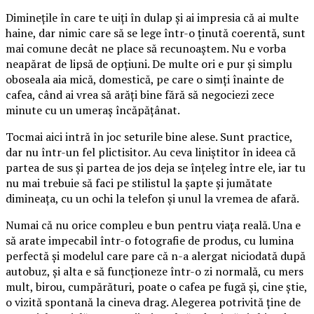
Diminețile în care te uiți în dulap și ai impresia că ai multe
haine, dar nimic care să se lege într-o ținută coerentă, sunt
mai comune decât ne place să recunoaștem. Nu e vorba
neapărat de lipsă de opțiuni. De multe ori e pur și simplu
oboseala aia mică, domestică, pe care o simți înainte de
cafea, când ai vrea să arăți bine fără să negociezi zece
minute cu un umeraș încăpățânat.
Tocmai aici intră în joc seturile bine alese. Sunt practice,
dar nu într-un fel plictisitor. Au ceva liniștitor în ideea că
partea de sus și partea de jos deja se înțeleg între ele, iar tu
nu mai trebuie să faci pe stilistul la șapte și jumătate
dimineața, cu un ochi la telefon și unul la vremea de afară.
Numai că nu orice compleu e bun pentru viața reală. Una e
să arate impecabil într-o fotografie de produs, cu lumina
perfectă și modelul care pare că n-a alergat niciodată după
autobuz, și alta e să funcționeze într-o zi normală, cu mers
mult, birou, cumpărături, poate o cafea pe fugă și, cine știe,
o vizită spontană la cineva drag. Alegerea potrivită ține de