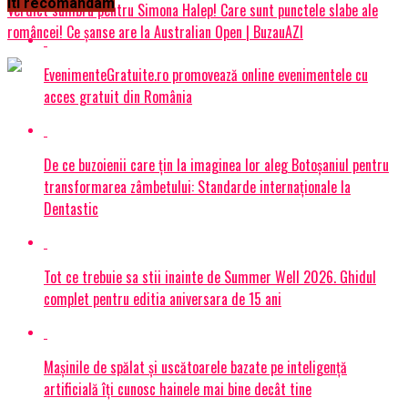
Iti recomandam
Verdict sumbru pentru Simona Halep! Care sunt punctele slabe ale
româncei! Ce șanse are la Australian Open | BuzauAZI
EvenimenteGratuite.ro promovează online evenimentele cu
acces gratuit din România
De ce buzoienii care țin la imaginea lor aleg Botoșaniul pentru
transformarea zâmbetului: Standarde internaționale la
Dentastic
Tot ce trebuie sa stii inainte de Summer Well 2026. Ghidul
complet pentru editia aniversara de 15 ani
Mașinile de spălat și uscătoarele bazate pe inteligență
artificială îți cunosc hainele mai bine decât tine