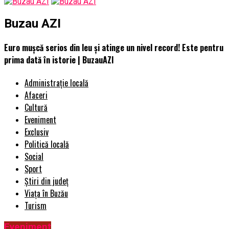
Buzau AZI
Euro mușcă serios din leu și atinge un nivel record! Este pentru
prima dată în istorie | BuzauAZI
Administrație locală
Afaceri
Cultură
Eveniment
Exclusiv
Politică locală
Social
Sport
Știri din județ
Viața în Buzău
Turism
Eveniment