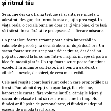
și ritmul tău
Se spune des că o haină trebuie să avantajeze silueta. E
adevărat, desigur, dar formula asta e puțin prea vagă. În
viața reală, o croială bună nu doar că îți vine bine, ci te lasă
să trăiești în ea fără să te pedepsească la fiecare mișcare.
Un pantaloni foarte strâmt poate arăta impecabil în
cabinele de probă și să devină obositor după două ore. Un
sacou foarte structurat poate ridica ținuta, dar dacă nu
poți sta comod la birou sau într-o mașină, începe să pară o
idee frumoasă și atât. Un top foarte scurt poate funcționa
excelent în anumite contexte, însă pentru garderoba
zilnică ai nevoie, de obicei, de ceva mai flexibil.
Cele mai reușite compleuri sunt cele în care proporțiile par
firești. Pantalonii drepți sau ușor largi, fustele line,
hanoracele curate, fără volume inutile, cămășile lejere și
sacourile relaxate tind să reziste mai bine în timp. Nu
fiindcă ar fi lipsite de personalitate, ci fiindcă nu depind
excesiv de o modă trecătoare.