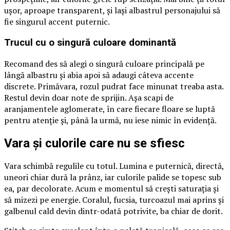
ușor, aproape transparent, și lași albastrul personajului să
fie singurul accent puternic.
Trucul cu o singură culoare dominantă
Recomand des să alegi o singură culoare principală pe
lângă albastru și abia apoi să adaugi câteva accente
discrete. Primăvara, rozul pudrat face minunat treaba asta.
Restul devin doar note de sprijin. Așa scapi de
aranjamentele aglomerate, în care fiecare floare se luptă
pentru atenție și, până la urmă, nu iese nimic în evidență.
Vara și culorile care nu se sfiesc
Vara schimbă regulile cu totul. Lumina e puternică, directă,
uneori chiar dură la prânz, iar culorile palide se topesc sub
ea, par decolorate. Acum e momentul să crești saturația și
să mizezi pe energie. Coralul, fucsia, turcoazul mai aprins și
galbenul cald devin dintr-odată potrivite, ba chiar de dorit.