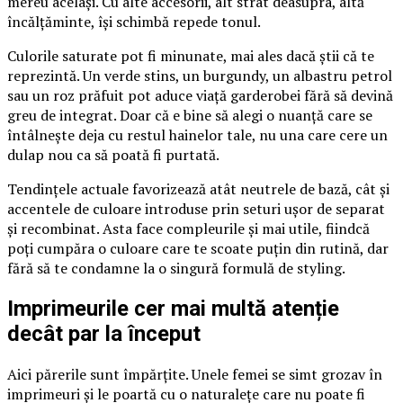
mereu același. Cu alte accesorii, alt strat deasupra, altă
încălțăminte, își schimbă repede tonul.
Culorile saturate pot fi minunate, mai ales dacă știi că te
reprezintă. Un verde stins, un burgundy, un albastru petrol
sau un roz prăfuit pot aduce viață garderobei fără să devină
greu de integrat. Doar că e bine să alegi o nuanță care se
întâlnește deja cu restul hainelor tale, nu una care cere un
dulap nou ca să poată fi purtată.
Tendințele actuale favorizează atât neutrele de bază, cât și
accentele de culoare introduse prin seturi ușor de separat
și recombinat. Asta face compleurile și mai utile, fiindcă
poți cumpăra o culoare care te scoate puțin din rutină, dar
fără să te condamne la o singură formulă de styling.
Imprimeurile cer mai multă atenție
decât par la început
Aici părerile sunt împărțite. Unele femei se simt grozav în
imprimeuri și le poartă cu o naturalețe care nu poate fi