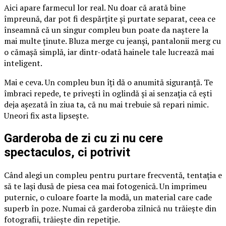
Aici apare farmecul lor real. Nu doar că arată bine
împreună, dar pot fi despărțite și purtate separat, ceea ce
înseamnă că un singur compleu bun poate da naștere la
mai multe ținute. Bluza merge cu jeanși, pantalonii merg cu
o cămașă simplă, iar dintr-odată hainele tale lucrează mai
inteligent.
Mai e ceva. Un compleu bun îți dă o anumită siguranță. Te
îmbraci repede, te privești în oglindă și ai senzația că ești
deja așezată în ziua ta, că nu mai trebuie să repari nimic.
Uneori fix asta lipsește.
Garderoba de zi cu zi nu cere
spectaculos, ci potrivit
Când alegi un compleu pentru purtare frecventă, tentația e
să te lași dusă de piesa cea mai fotogenică. Un imprimeu
puternic, o culoare foarte la modă, un material care cade
superb în poze. Numai că garderoba zilnică nu trăiește din
fotografii, trăiește din repetiție.