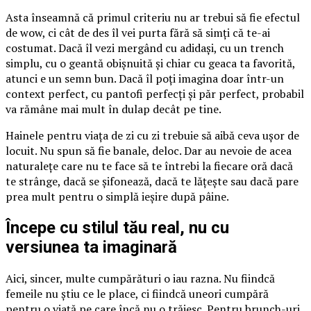
Asta înseamnă că primul criteriu nu ar trebui să fie efectul
de wow, ci cât de des îl vei purta fără să simți că te-ai
costumat. Dacă îl vezi mergând cu adidași, cu un trench
simplu, cu o geantă obișnuită și chiar cu geaca ta favorită,
atunci e un semn bun. Dacă îl poți imagina doar într-un
context perfect, cu pantofi perfecți și păr perfect, probabil
va rămâne mai mult în dulap decât pe tine.
Hainele pentru viața de zi cu zi trebuie să aibă ceva ușor de
locuit. Nu spun să fie banale, deloc. Dar au nevoie de acea
naturalețe care nu te face să te întrebi la fiecare oră dacă
te strânge, dacă se șifonează, dacă te lățește sau dacă pare
prea mult pentru o simplă ieșire după pâine.
Începe cu stilul tău real, nu cu
versiunea ta imaginară
Aici, sincer, multe cumpărături o iau razna. Nu fiindcă
femeile nu știu ce le place, ci fiindcă uneori cumpără
pentru o viață pe care încă nu o trăiesc. Pentru brunch-uri