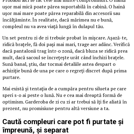
ușor mai mică poate părea suportabilă în cabină. O haină
ușor mai mare poate părea reparabilă din accesorii sau
încălțăminte. În realitate, dacă mărimea nu e bună,
compleul nu va avea viață lungă în dulapul tău.
Un set pentru zi de zi trebuie probat în mișcare. Așază-te,
ridică brațele, fă doi pași mai mari, trage aer adânc. Verifică
dacă pantalonii trag într-o zonă, dacă bluza se ridică prea
mult, dacă sacoul se încrețește urât când închizi brațele.
Sună banal, știu, dar tocmai detaliile astea despart o
achiziție bună de una pe care o regreți discret după prima
purtare.
Mai există și tentația de a cumpăra pentru silueta pe care
speri s-o ai peste o lună. Nu e cea mai dreaptă formă de
optimism. Garderoba de zi cu zi ar trebui să îți fie aliată în
prezent, nu promisiune pentru altă versiune a ta.
Caută compleuri care pot fi purtate și
împreună, și separat