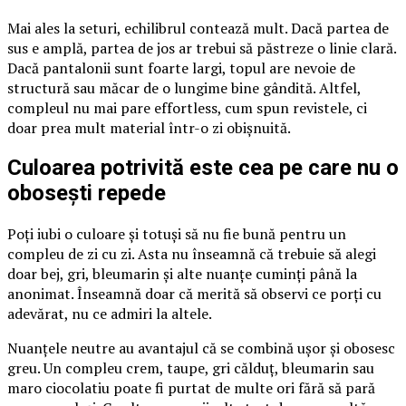
Mai ales la seturi, echilibrul contează mult. Dacă partea de
sus e amplă, partea de jos ar trebui să păstreze o linie clară.
Dacă pantalonii sunt foarte largi, topul are nevoie de
structură sau măcar de o lungime bine gândită. Altfel,
compleul nu mai pare effortless, cum spun revistele, ci
doar prea mult material într-o zi obișnuită.
Culoarea potrivită este cea pe care nu o
obosești repede
Poți iubi o culoare și totuși să nu fie bună pentru un
compleu de zi cu zi. Asta nu înseamnă că trebuie să alegi
doar bej, gri, bleumarin și alte nuanțe cuminți până la
anonimat. Înseamnă doar că merită să observi ce porți cu
adevărat, nu ce admiri la altele.
Nuanțele neutre au avantajul că se combină ușor și obosesc
greu. Un compleu crem, taupe, gri călduț, bleumarin sau
maro ciocolatiu poate fi purtat de multe ori fără să pară