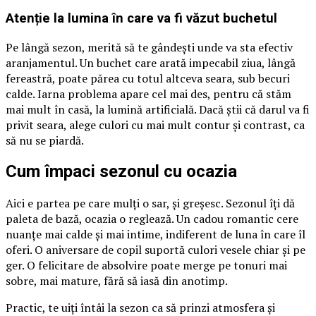
Atenție la lumina în care va fi văzut buchetul
Pe lângă sezon, merită să te gândești unde va sta efectiv
aranjamentul. Un buchet care arată impecabil ziua, lângă
fereastră, poate părea cu totul altceva seara, sub becuri
calde. Iarna problema apare cel mai des, pentru că stăm
mai mult în casă, la lumină artificială. Dacă știi că darul va fi
privit seara, alege culori cu mai mult contur și contrast, ca
să nu se piardă.
Cum împaci sezonul cu ocazia
Aici e partea pe care mulți o sar, și greșesc. Sezonul îți dă
paleta de bază, ocazia o reglează. Un cadou romantic cere
nuanțe mai calde și mai intime, indiferent de luna în care îl
oferi. O aniversare de copil suportă culori vesele chiar și pe
ger. O felicitare de absolvire poate merge pe tonuri mai
sobre, mai mature, fără să iasă din anotimp.
Practic, te uiți întâi la sezon ca să prinzi atmosfera și