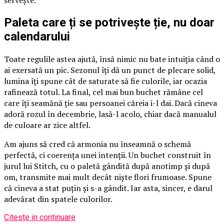
servește.
Paleta care ți se potrivește ție, nu doar
calendarului
Toate regulile astea ajută, însă nimic nu bate intuiția când o
ai exersată un pic. Sezonul îți dă un punct de plecare solid,
lumina îți spune cât de saturate să fie culorile, iar ocazia
rafinează totul. La final, cel mai bun buchet rămâne cel
care îți seamănă ție sau persoanei căreia i-l dai. Dacă cineva
adoră rozul în decembrie, lasă-l acolo, chiar dacă manualul
de culoare ar zice altfel.
Am ajuns să cred că armonia nu înseamnă o schemă
perfectă, ci coerența unei intenții. Un buchet construit în
jurul lui Stitch, cu o paletă gândită după anotimp și după
om, transmite mai mult decât niște flori frumoase. Spune
că cineva a stat puțin și s-a gândit. Iar asta, sincer, e darul
adevărat din spatele culorilor.
Citeste in continuare