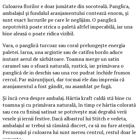
Culoarea florilor e doar jumătate din socoteală. Panglica,
ambalajul și fundalul aranjamentului contează enorm, și
sunt exact lucrurile pe care le neglijăm. O panglică
nepotrivită poate strica o paletă altfel impecabilă, iar una
bine aleasă o poate ridica vizibil.
Vara, o panglică turcoaz sau coral prelungește energia
paletei. Iarna, una argintie sau de catifea bordo aduce
instant aerul de sărbătoare. Toamna merge un satin
caramel sau o sfoară naturală, rustică, iar primăvara o
panglică de in deschis sau una roz pudrat închide frumos
cercul. Par mărunțișuri, dar tocmai ele dau impresia că
aranjamentul a fost gândit, nu asamblat pe fugă.
Și încă ceva despre ambalaj. Hârtia kraft caldă stă bine cu
toamna și cu primăvara naturală, în timp ce hârtia colorată
sau cea cu finisaj satinat se potrivește mai degrabă verii
vesele și iernii festive. Dacă albastrul lui Stitch e vedeta,
ambalajul ar trebui să rămână discret, ca să nu fure atenția.
Personajul și culoarea lui sunt mereu centrul, restul doar le