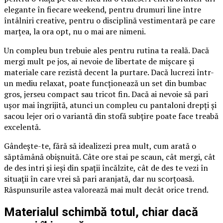
elegante în fiecare weekend, pentru drumuri line între
întâlniri creative, pentru o disciplină vestimentară pe care
marțea, la ora opt, nu o mai are nimeni.
Un compleu bun trebuie ales pentru rutina ta reală. Dacă
mergi mult pe jos, ai nevoie de libertate de mișcare și
materiale care rezistă decent la purtare. Dacă lucrezi într-
un mediu relaxat, poate funcționează un set din bumbac
gros, jerseu compact sau tricot fin. Dacă ai nevoie să pari
ușor mai îngrijită, atunci un compleu cu pantaloni drepți și
sacou lejer ori o variantă din stofă subțire poate face treabă
excelentă.
Gândește-te, fără să idealizezi prea mult, cum arată o
săptămână obișnuită. Câte ore stai pe scaun, cât mergi, cât
de des intri și ieși din spații încălzite, cât de des te vezi în
situații în care vrei să pari aranjată, dar nu scorțoasă.
Răspunsurile astea valorează mai mult decât orice trend.
Materialul schimbă totul, chiar dacă