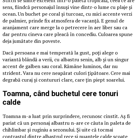
Stitch se simte excelent într-o paletă tropicală, ceea ce are
sens, fiindcă personajul însuși vine dintr-o lume cu plaje și
ocean. Un buchet pe coral și turcoaz, cu mici accente verzi
de palmier, prinde fix atmosfera de vacanță. E genul de
aranjament care merge la o petrecere în aer liber sau ca
dar pentru cineva care pleacă în concediu. Culoarea spune
deja jumătate din poveste.
Dacă persoana e mai temperată la gust, poți alege o
variantă blândă a verii, cu albastru senin, alb și un singur
accent de galben sau coral. Rămâne luminos, dar nu
strident. Vara nu cere neapărat culori țipătoare. Cere mai
degrabă curaj și contururi clare, care țin piept soarelui.
Toamna, când buchetul cere tonuri
calde
Toamna m-a luat prin surprindere, recunosc cinstit. Aș fi
pariat că un personaj albastru n-are ce căuta în paleta de
chihlimbar și ruginiu a sezonului. Și uite că tocmai
contrastul dintre albastrul rece și nuanțele calde scoate