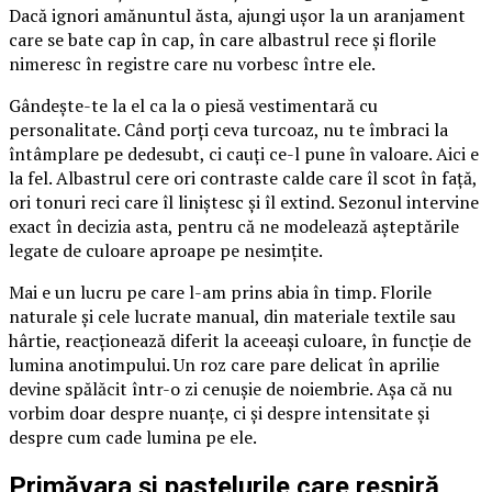
Dacă ignori amănuntul ăsta, ajungi ușor la un aranjament
care se bate cap în cap, în care albastrul rece și florile
nimeresc în registre care nu vorbesc între ele.
Gândește-te la el ca la o piesă vestimentară cu
personalitate. Când porți ceva turcoaz, nu te îmbraci la
întâmplare pe dedesubt, ci cauți ce-l pune în valoare. Aici e
la fel. Albastrul cere ori contraste calde care îl scot în față,
ori tonuri reci care îl liniștesc și îl extind. Sezonul intervine
exact în decizia asta, pentru că ne modelează așteptările
legate de culoare aproape pe nesimțite.
Mai e un lucru pe care l-am prins abia în timp. Florile
naturale și cele lucrate manual, din materiale textile sau
hârtie, reacționează diferit la aceeași culoare, în funcție de
lumina anotimpului. Un roz care pare delicat în aprilie
devine spălăcit într-o zi cenușie de noiembrie. Așa că nu
vorbim doar despre nuanțe, ci și despre intensitate și
despre cum cade lumina pe ele.
Primăvara și pastelurile care respiră