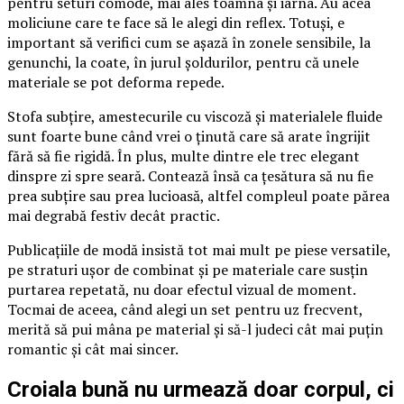
pentru seturi comode, mai ales toamna și iarna. Au acea
moliciune care te face să le alegi din reflex. Totuși, e
important să verifici cum se așază în zonele sensibile, la
genunchi, la coate, în jurul șoldurilor, pentru că unele
materiale se pot deforma repede.
Stofa subțire, amestecurile cu viscoză și materialele fluide
sunt foarte bune când vrei o ținută care să arate îngrijit
fără să fie rigidă. În plus, multe dintre ele trec elegant
dinspre zi spre seară. Contează însă ca țesătura să nu fie
prea subțire sau prea lucioasă, altfel compleul poate părea
mai degrabă festiv decât practic.
Publicațiile de modă insistă tot mai mult pe piese versatile,
pe straturi ușor de combinat și pe materiale care susțin
purtarea repetată, nu doar efectul vizual de moment.
Tocmai de aceea, când alegi un set pentru uz frecvent,
merită să pui mâna pe material și să-l judeci cât mai puțin
romantic și cât mai sincer.
Croiala bună nu urmează doar corpul, ci