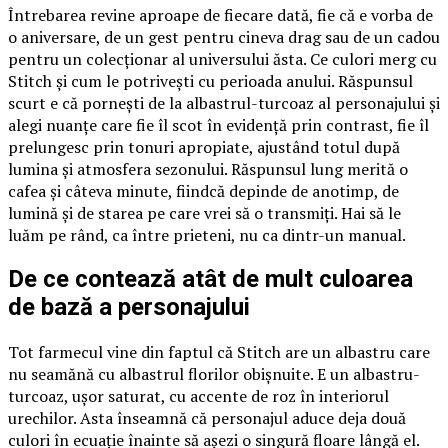
Întrebarea revine aproape de fiecare dată, fie că e vorba de
o aniversare, de un gest pentru cineva drag sau de un cadou
pentru un colecționar al universului ăsta. Ce culori merg cu
Stitch și cum le potrivești cu perioada anului. Răspunsul
scurt e că pornești de la albastrul-turcoaz al personajului și
alegi nuanțe care fie îl scot în evidență prin contrast, fie îl
prelungesc prin tonuri apropiate, ajustând totul după
lumina și atmosfera sezonului. Răspunsul lung merită o
cafea și câteva minute, fiindcă depinde de anotimp, de
lumină și de starea pe care vrei să o transmiți. Hai să le
luăm pe rând, ca între prieteni, nu ca dintr-un manual.
De ce contează atât de mult culoarea
de bază a personajului
Tot farmecul vine din faptul că Stitch are un albastru care
nu seamănă cu albastrul florilor obișnuite. E un albastru-
turcoaz, ușor saturat, cu accente de roz în interiorul
urechilor. Asta înseamnă că personajul aduce deja două
culori în ecuație înainte să așezi o singură floare lângă el.