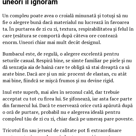
uneori îl ignorăm
Un compleu poate avea o croială minunată și totuși să nu
fie o alegere bună dacă materialul nu lucrează în favoarea
ta. În purtarea de zi cu zi, textura, respirabilitatea și felul în
care țesătura se comportă după câteva ore contează
enorm. Uneori chiar mai mult decât designul.
Bumbacul este, de regulă, o alegere excelentă pentru
seturile casual. Respiră bine, se simte familiar pe piele și nu
dă senzația aia de haină care te obligă să stai dreaptă ca să
arate bine. Dacă are și un mic procent de elastan, cu atât
mai bine, fiindcă se mișcă frumos și nu devine rigid.
Inul este superb, mai ales în sezonul cald, dar trebuie
acceptat cu tot cu firea lui. Se șifonează, iar asta face parte
din farmecul lui. Dacă te enervează orice cută apărută după
o oră de purtare, probabil nu e alegerea ideală pentru
compleul tău de zi cu zi, chiar dacă pe umeraș pare poveste.
Tricotul fin sau jerseul de calitate pot fi extraordinare