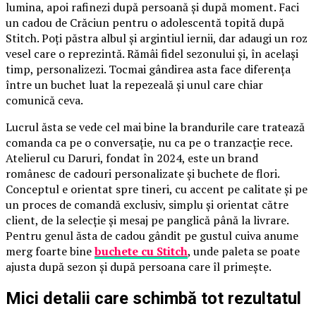
lumina, apoi rafinezi după persoană și după moment. Faci
un cadou de Crăciun pentru o adolescentă topită după
Stitch. Poți păstra albul și argintiul iernii, dar adaugi un roz
vesel care o reprezintă. Rămâi fidel sezonului și, în același
timp, personalizezi. Tocmai gândirea asta face diferența
între un buchet luat la repezeală și unul care chiar
comunică ceva.
Lucrul ăsta se vede cel mai bine la brandurile care tratează
comanda ca pe o conversație, nu ca pe o tranzacție rece.
Atelierul cu Daruri, fondat în 2024, este un brand
românesc de cadouri personalizate și buchete de flori.
Conceptul e orientat spre tineri, cu accent pe calitate și pe
un proces de comandă exclusiv, simplu și orientat către
client, de la selecție și mesaj pe panglică până la livrare.
Pentru genul ăsta de cadou gândit pe gustul cuiva anume
merg foarte bine
buchete cu Stitch
, unde paleta se poate
ajusta după sezon și după persoana care îl primește.
Mici detalii care schimbă tot rezultatul