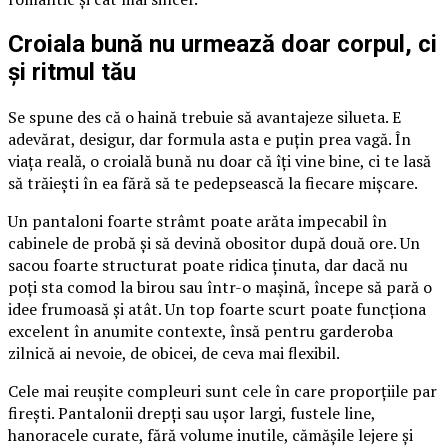
Croiala bună nu urmează doar corpul, ci
și ritmul tău
Se spune des că o haină trebuie să avantajeze silueta. E
adevărat, desigur, dar formula asta e puțin prea vagă. În
viața reală, o croială bună nu doar că îți vine bine, ci te lasă
să trăiești în ea fără să te pedepsească la fiecare mișcare.
Un pantaloni foarte strâmt poate arăta impecabil în
cabinele de probă și să devină obositor după două ore. Un
sacou foarte structurat poate ridica ținuta, dar dacă nu
poți sta comod la birou sau într-o mașină, începe să pară o
idee frumoasă și atât. Un top foarte scurt poate funcționa
excelent în anumite contexte, însă pentru garderoba
zilnică ai nevoie, de obicei, de ceva mai flexibil.
Cele mai reușite compleuri sunt cele în care proporțiile par
firești. Pantalonii drepți sau ușor largi, fustele line,
hanoracele curate, fără volume inutile, cămășile lejere și