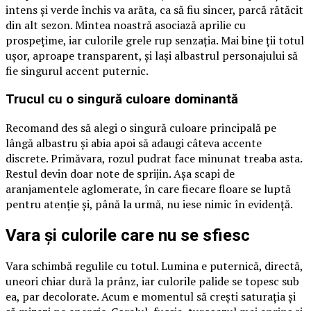
intens și verde închis va arăta, ca să fiu sincer, parcă rătăcit
din alt sezon. Mintea noastră asociază aprilie cu
prospețime, iar culorile grele rup senzația. Mai bine ții totul
ușor, aproape transparent, și lași albastrul personajului să
fie singurul accent puternic.
Trucul cu o singură culoare dominantă
Recomand des să alegi o singură culoare principală pe
lângă albastru și abia apoi să adaugi câteva accente
discrete. Primăvara, rozul pudrat face minunat treaba asta.
Restul devin doar note de sprijin. Așa scapi de
aranjamentele aglomerate, în care fiecare floare se luptă
pentru atenție și, până la urmă, nu iese nimic în evidență.
Vara și culorile care nu se sfiesc
Vara schimbă regulile cu totul. Lumina e puternică, directă,
uneori chiar dură la prânz, iar culorile palide se topesc sub
ea, par decolorate. Acum e momentul să crești saturația și