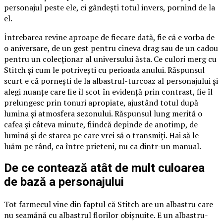
personajul peste ele, ci gândești totul invers, pornind de la
el.
Întrebarea revine aproape de fiecare dată, fie că e vorba de
o aniversare, de un gest pentru cineva drag sau de un cadou
pentru un colecționar al universului ăsta. Ce culori merg cu
Stitch și cum le potrivești cu perioada anului. Răspunsul
scurt e că pornești de la albastrul-turcoaz al personajului și
alegi nuanțe care fie îl scot în evidență prin contrast, fie îl
prelungesc prin tonuri apropiate, ajustând totul după
lumina și atmosfera sezonului. Răspunsul lung merită o
cafea și câteva minute, fiindcă depinde de anotimp, de
lumină și de starea pe care vrei să o transmiți. Hai să le
luăm pe rând, ca între prieteni, nu ca dintr-un manual.
De ce contează atât de mult culoarea
de bază a personajului
Tot farmecul vine din faptul că Stitch are un albastru care
nu seamănă cu albastrul florilor obișnuite. E un albastru-