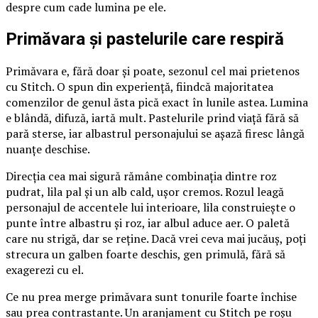
despre cum cade lumina pe ele.
Primăvara și pastelurile care respiră
Primăvara e, fără doar și poate, sezonul cel mai prietenos
cu Stitch. O spun din experiență, fiindcă majoritatea
comenzilor de genul ăsta pică exact în lunile astea. Lumina
e blândă, difuză, iartă mult. Pastelurile prind viață fără să
pară sterse, iar albastrul personajului se așază firesc lângă
nuanțe deschise.
Direcția cea mai sigură rămâne combinația dintre roz
pudrat, lila pal și un alb cald, ușor cremos. Rozul leagă
personajul de accentele lui interioare, lila construiește o
punte între albastru și roz, iar albul aduce aer. O paletă
care nu strigă, dar se reține. Dacă vrei ceva mai jucăuș, poți
strecura un galben foarte deschis, gen primulă, fără să
exagerezi cu el.
Ce nu prea merge primăvara sunt tonurile foarte închise
sau prea contrastante. Un aranjament cu Stitch pe roșu