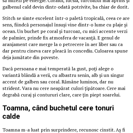
să mizezi pe energie. Coralul, fucsia, turcoazul mai aprins și
galbenul cald devin dintr-odată potrivite, ba chiar de dorit.
Stitch se simte excelent într-o paletă tropicală, ceea ce are
sens, fiindcă personajul însuși vine dintr-o lume cu plaje și
ocean. Un buchet pe coral și turcoaz, cu mici accente verzi
de palmier, prinde fix atmosfera de vacanță. E genul de
aranjament care merge la o petrecere în aer liber sau ca
dar pentru cineva care pleacă în concediu. Culoarea spune
deja jumătate din poveste.
Dacă persoana e mai temperată la gust, poți alege o
variantă blândă a verii, cu albastru senin, alb și un singur
accent de galben sau coral. Rămâne luminos, dar nu
strident. Vara nu cere neapărat culori țipătoare. Cere mai
degrabă curaj și contururi clare, care țin piept soarelui.
Toamna, când buchetul cere tonuri
calde
Toamna m-a luat prin surprindere, recunosc cinstit. Aș fi