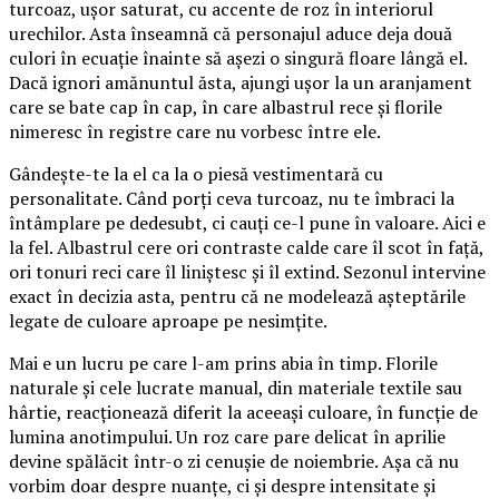
turcoaz, ușor saturat, cu accente de roz în interiorul
urechilor. Asta înseamnă că personajul aduce deja două
culori în ecuație înainte să așezi o singură floare lângă el.
Dacă ignori amănuntul ăsta, ajungi ușor la un aranjament
care se bate cap în cap, în care albastrul rece și florile
nimeresc în registre care nu vorbesc între ele.
Gândește-te la el ca la o piesă vestimentară cu
personalitate. Când porți ceva turcoaz, nu te îmbraci la
întâmplare pe dedesubt, ci cauți ce-l pune în valoare. Aici e
la fel. Albastrul cere ori contraste calde care îl scot în față,
ori tonuri reci care îl liniștesc și îl extind. Sezonul intervine
exact în decizia asta, pentru că ne modelează așteptările
legate de culoare aproape pe nesimțite.
Mai e un lucru pe care l-am prins abia în timp. Florile
naturale și cele lucrate manual, din materiale textile sau
hârtie, reacționează diferit la aceeași culoare, în funcție de
lumina anotimpului. Un roz care pare delicat în aprilie
devine spălăcit într-o zi cenușie de noiembrie. Așa că nu
vorbim doar despre nuanțe, ci și despre intensitate și