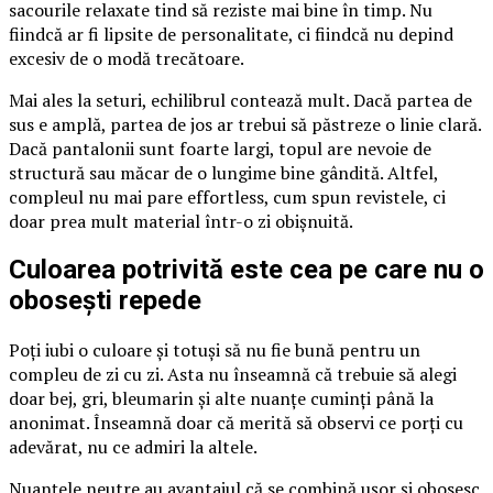
sacourile relaxate tind să reziste mai bine în timp. Nu
fiindcă ar fi lipsite de personalitate, ci fiindcă nu depind
excesiv de o modă trecătoare.
Mai ales la seturi, echilibrul contează mult. Dacă partea de
sus e amplă, partea de jos ar trebui să păstreze o linie clară.
Dacă pantalonii sunt foarte largi, topul are nevoie de
structură sau măcar de o lungime bine gândită. Altfel,
compleul nu mai pare effortless, cum spun revistele, ci
doar prea mult material într-o zi obișnuită.
Culoarea potrivită este cea pe care nu o
obosești repede
Poți iubi o culoare și totuși să nu fie bună pentru un
compleu de zi cu zi. Asta nu înseamnă că trebuie să alegi
doar bej, gri, bleumarin și alte nuanțe cuminți până la
anonimat. Înseamnă doar că merită să observi ce porți cu
adevărat, nu ce admiri la altele.
Nuanțele neutre au avantajul că se combină ușor și obosesc