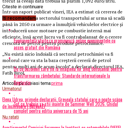
trecut la ceeaşi dată trebuia să plătim 1,092 euro/litru.
Citeste in continuare
Într-un raport publicat vineri, IEA a estimat că cererea de
petrol din partea sectorului transportului ar urma să scadă
Iti recomandam
până în 2050 ca urmare a înmulţirii vehiculelor electrice şi
introducerii unor motoare pe combustie internă mai
eficiente, însă acest lucru va fi contrabalansat de o cerere
EvenimenteGratuite.ro promovează online evenimentele cu
crescută de petrol pentru produse petrochimice.
acces gratuit din România
„Nu există nicio îndoială că sectorul petrochimiei va fi
motorul care va sta la baza creşterii cererii de petrol
pentru mulţi ani de acum încolo” a declarat directorul IEA,
De ce buzoienii care țin la imaginea lor aleg Botoșaniul pentru
Fatih Birol.
transformarea zâmbetului: Standarde internaționale la
Dentastic
Articole pe aceiasi tema:
prima
Urmatorul
Elena Udrea, primele declarații. Greșeala statului care o poate scăpa
Tot ce trebuie sa stii inainte de Summer Well 2026. Ghidul
de închisoare | BuzauAZI
complet pentru editia aniversara de 15 ani
Nu ratati
Avertismentul Comisiei Europene în legătură cu automobilele DIESEL.