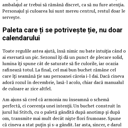
ambalajul ar trebui să rămână discret, ca să nu fure atenția.
Personajul și culoarea lui sunt mereu centrul, restul doar le
servește.
Paleta care ți se potrivește ție, nu doar
calendarului
Toate regulile astea ajută, însă nimic nu bate intuiția când o
ai exersată un pic. Sezonul îți dă un punct de plecare solid,
lumina îți spune cât de saturate să fie culorile, iar ocazia
rafinează totul. La final, cel mai bun buchet rămâne cel
care îți seamănă ție sau persoanei căreia i-l dai. Dacă cineva
adoră rozul în decembrie, lasă-l acolo, chiar dacă manualul
de culoare ar zice altfel.
Am ajuns să cred că armonia nu înseamnă o schemă
perfectă, ci coerența unei intenții. Un buchet construit în
jurul lui Stitch, cu o paletă gândită după anotimp și după
om, transmite mai mult decât niște flori frumoase. Spune
că cineva a stat puțin și s-a gândit. Iar asta, sincer, e darul