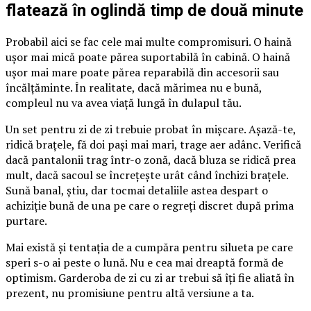
flatează în oglindă timp de două minute
Probabil aici se fac cele mai multe compromisuri. O haină
ușor mai mică poate părea suportabilă în cabină. O haină
ușor mai mare poate părea reparabilă din accesorii sau
încălțăminte. În realitate, dacă mărimea nu e bună,
compleul nu va avea viață lungă în dulapul tău.
Un set pentru zi de zi trebuie probat în mișcare. Așază-te,
ridică brațele, fă doi pași mai mari, trage aer adânc. Verifică
dacă pantalonii trag într-o zonă, dacă bluza se ridică prea
mult, dacă sacoul se încrețește urât când închizi brațele.
Sună banal, știu, dar tocmai detaliile astea despart o
achiziție bună de una pe care o regreți discret după prima
purtare.
Mai există și tentația de a cumpăra pentru silueta pe care
speri s-o ai peste o lună. Nu e cea mai dreaptă formă de
optimism. Garderoba de zi cu zi ar trebui să îți fie aliată în
prezent, nu promisiune pentru altă versiune a ta.