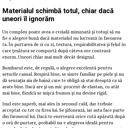
Materialul schimbă totul, chiar dacă
uneori îl ignorăm
Un compleu poate avea o croială minunată și totuși să nu
fie o alegere bună dacă materialul nu lucrează în favoarea
ta. În purtarea de zi cu zi, textura, respirabilitatea și felul în
care țesătura se comportă după câteva ore contează
enorm. Uneori chiar mai mult decât designul.
Bumbacul este, de regulă, o alegere excelentă pentru
seturile casual. Respiră bine, se simte familiar pe piele și nu
dă senzația aia de haină care te obligă să stai dreaptă ca să
arate bine. Dacă are și un mic procent de elastan, cu atât
mai bine, fiindcă se mișcă frumos și nu devine rigid.
Inul este superb, mai ales în sezonul cald, dar trebuie
acceptat cu tot cu firea lui. Se șifonează, iar asta face parte
din farmecul lui. Dacă te enervează orice cută apărută după
o oră de purtare, probabil nu e alegerea ideală pentru