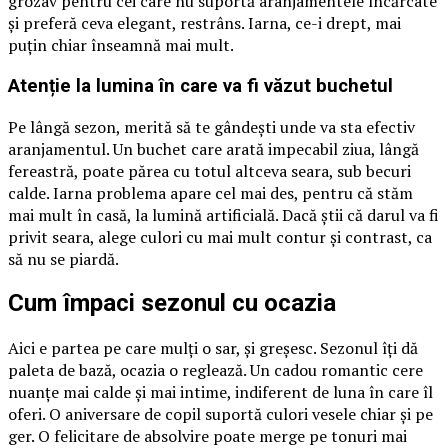
grozav pentru cei care nu suportă aranjamentele încărcate
și preferă ceva elegant, restrâns. Iarna, ce-i drept, mai
puțin chiar înseamnă mai mult.
Atenție la lumina în care va fi văzut buchetul
Pe lângă sezon, merită să te gândești unde va sta efectiv
aranjamentul. Un buchet care arată impecabil ziua, lângă
fereastră, poate părea cu totul altceva seara, sub becuri
calde. Iarna problema apare cel mai des, pentru că stăm
mai mult în casă, la lumină artificială. Dacă știi că darul va fi
privit seara, alege culori cu mai mult contur și contrast, ca
să nu se piardă.
Cum împaci sezonul cu ocazia
Aici e partea pe care mulți o sar, și greșesc. Sezonul îți dă
paleta de bază, ocazia o reglează. Un cadou romantic cere
nuanțe mai calde și mai intime, indiferent de luna în care îl
oferi. O aniversare de copil suportă culori vesele chiar și pe
ger. O felicitare de absolvire poate merge pe tonuri mai