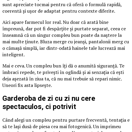
sunt apreciate tocmai pentru că oferă o formulă rapidă,
coerentă și ușor de adaptat pentru contexte diferite.
Aici apare farmecul lor real. Nu doar că arată bine
împreună, dar pot fi despărțite și purtate separat, ceea ce
înseamnă că un singur compleu bun poate da naștere la
mai multe ținute. Bluza merge cu jeanși, pantalonii merg cu
o cămașă simplă, iar dintr-odată hainele tale lucrează mai
inteligent.
Mai e ceva. Un compleu bun îți dă o anumită siguranță. Te
îmbraci repede, te privești în oglindă și ai senzația că ești
deja așezată în ziua ta, că nu mai trebuie să repari nimic.
Uneori fix asta lipsește.
Garderoba de zi cu zi nu cere
spectaculos, ci potrivit
Când alegi un compleu pentru purtare frecventă, tentația e
să te lași dusă de piesa cea mai fotogenică. Un imprimeu