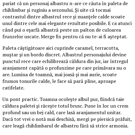
pariat că un personaj albastru n-are ce căuta în paleta de
chihlimbar și ruginiu a sezonului. Și uite că tocmai
contrastul dintre albastrul rece și nuanțele calde scoate
unul dintre cele mai elegante rezultate posibile. E ca atunci
când pui o eșarfă albastră peste un palton de culoarea
frunzelor uscate. Merge fix pentru că nu te-ai fi așteptat.
Paleta câștigătoare aici cuprinde caramel, terracotta,
muștar și un bordo discret. Albastrul personajului devine
punctul rece care echilibrează căldura din jur, iar întregul
aranjament capătă o profunzime pe care primăvara nu o
are. Lumina de toamnă, mai joasă și mai aurie, scoate
frumos tonurile calde, le face să pară pline, aproape
catifelate.
Un pont practic. Toamna ocolește albul pur, fiindcă taie
căldura paletei și răcește totul brusc. Pune în loc un crem
profund sau un bej cald, care lasă aranjamentul unitar.
Dacă tot vrei o notă mai deschisă, mergi pe piersică prăfuit,
care leagă chihlimbarul de albastru fără să strice armonia.