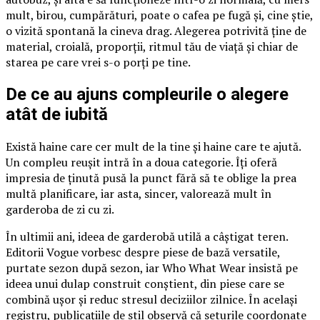
mult, birou, cumpărături, poate o cafea pe fugă și, cine știe,
o vizită spontană la cineva drag. Alegerea potrivită ține de
material, croială, proporții, ritmul tău de viață și chiar de
starea pe care vrei s-o porți pe tine.
De ce au ajuns compleurile o alegere
atât de iubită
Există haine care cer mult de la tine și haine care te ajută.
Un compleu reușit intră în a doua categorie. Îți oferă
impresia de ținută pusă la punct fără să te oblige la prea
multă planificare, iar asta, sincer, valorează mult în
garderoba de zi cu zi.
În ultimii ani, ideea de garderobă utilă a câștigat teren.
Editorii Vogue vorbesc despre piese de bază versatile,
purtate sezon după sezon, iar Who What Wear insistă pe
ideea unui dulap construit conștient, din piese care se
combină ușor și reduc stresul deciziilor zilnice. În același
registru, publicațiile de stil observă că seturile coordonate