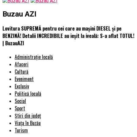
Buzau AZI
Lovitura SUPREMĂ pentru cei care au mașini DIESEL și pe
BENZINĂ! Detalii INCREDIBILE au ieșit la iveală: S-a aflat TOTUL!
| BuzauAZI
Administrație locală
Afaceri
Cultură
Eveniment
Exclusiv
Politică locală
Social
Sport
Știri din județ
Viața în Buzău
Turism