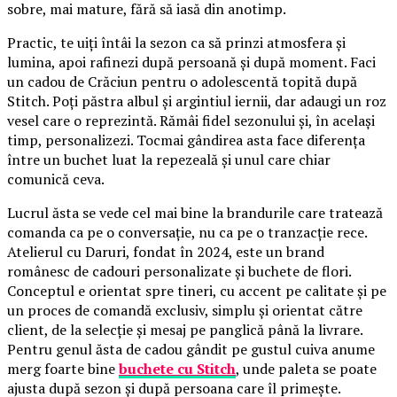
sobre, mai mature, fără să iasă din anotimp.
Practic, te uiți întâi la sezon ca să prinzi atmosfera și
lumina, apoi rafinezi după persoană și după moment. Faci
un cadou de Crăciun pentru o adolescentă topită după
Stitch. Poți păstra albul și argintiul iernii, dar adaugi un roz
vesel care o reprezintă. Rămâi fidel sezonului și, în același
timp, personalizezi. Tocmai gândirea asta face diferența
între un buchet luat la repezeală și unul care chiar
comunică ceva.
Lucrul ăsta se vede cel mai bine la brandurile care tratează
comanda ca pe o conversație, nu ca pe o tranzacție rece.
Atelierul cu Daruri, fondat în 2024, este un brand
românesc de cadouri personalizate și buchete de flori.
Conceptul e orientat spre tineri, cu accent pe calitate și pe
un proces de comandă exclusiv, simplu și orientat către
client, de la selecție și mesaj pe panglică până la livrare.
Pentru genul ăsta de cadou gândit pe gustul cuiva anume
merg foarte bine
buchete cu Stitch
, unde paleta se poate
ajusta după sezon și după persoana care îl primește.