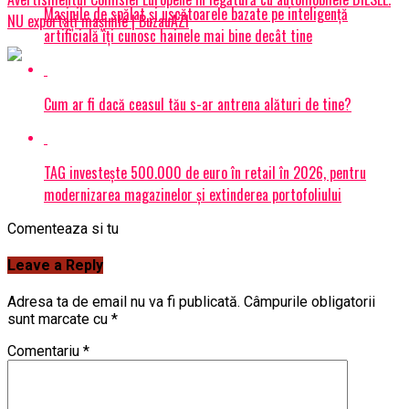
Mașinile de spălat și uscătoarele bazate pe inteligență
NU exportaţi maşinile | BuzauAZI
artificială îți cunosc hainele mai bine decât tine
Cum ar fi dacă ceasul tău s-ar antrena alături de tine?
TAG investește 500.000 de euro în retail în 2026, pentru
modernizarea magazinelor și extinderea portofoliului
Comenteaza si tu
Leave a Reply
Adresa ta de email nu va fi publicată.
Câmpurile obligatorii
sunt marcate cu
*
Comentariu
*