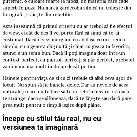
puternic, o culoare foarte la modă, un material care cade
superb în poze. Numai că garderoba zilnică nu trăiește din
fotografii, trăiește din repetiție.
Asta înseamnă că primul criteriu nu ar trebui să fie efectul
de wow, ci cât de des îl vei purta fără să simți că te-ai
costumat. Dacă îl vezi mergând cu adidași, cu un trench
simplu, cu o geantă obișnuită și chiar cu geaca ta favorită,
atunci e un semn bun. Dacă îl poți imagina doar într-un
context perfect, cu pantofi perfecți și păr perfect, probabil
va rămâne mai mult în dulap decât pe tine.
Hainele pentru viața de zi cu zi trebuie să aibă ceva ușor de
locuit. Nu spun să fie banale, deloc. Dar au nevoie de acea
naturalețe care nu te face să te întrebi la fiecare oră dacă
te strânge, dacă se șifonează, dacă te lățește sau dacă pare
prea mult pentru o simplă ieșire după pâine.
Începe cu stilul tău real, nu cu
versiunea ta imaginară