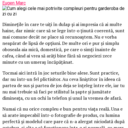
Eugen Marc
Diminețile în care te uiți în dulap și ai impresia că ai multe
haine, dar nimic care să se lege într-o ținută coerentă, sunt
mai comune decât ne place să recunoaștem. Nu e vorba
neapărat de lipsă de opțiuni. De multe ori e pur și simplu
oboseala aia mică, domestică, pe care o simți înainte de
cafea, când ai vrea să arăți bine fără să negociezi zece
minute cu un umeraș încăpățânat.
Tocmai aici intră în joc seturile bine alese. Sunt practice,
dar nu într-un fel plictisitor. Au ceva liniștitor în ideea că
partea de sus și partea de jos deja se înțeleg între ele, iar tu
nu mai trebuie să faci pe stilistul la șapte și jumătate
dimineața, cu un ochi la telefon și unul la vremea de afară.
Numai că nu orice compleu e bun pentru viața reală. Una e
să arate impecabil într-o fotografie de produs, cu lumina
perfectă și modelul care pare că n-a alergat niciodată după
autobuz, și alta e să funcționeze într-o zi normală, cu mers