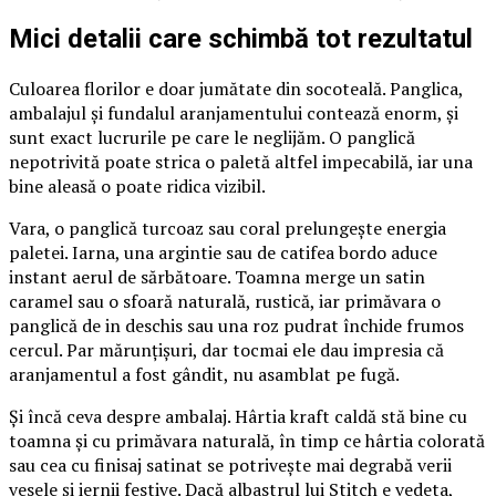
Mici detalii care schimbă tot rezultatul
Culoarea florilor e doar jumătate din socoteală. Panglica,
ambalajul și fundalul aranjamentului contează enorm, și
sunt exact lucrurile pe care le neglijăm. O panglică
nepotrivită poate strica o paletă altfel impecabilă, iar una
bine aleasă o poate ridica vizibil.
Vara, o panglică turcoaz sau coral prelungește energia
paletei. Iarna, una argintie sau de catifea bordo aduce
instant aerul de sărbătoare. Toamna merge un satin
caramel sau o sfoară naturală, rustică, iar primăvara o
panglică de in deschis sau una roz pudrat închide frumos
cercul. Par mărunțișuri, dar tocmai ele dau impresia că
aranjamentul a fost gândit, nu asamblat pe fugă.
Și încă ceva despre ambalaj. Hârtia kraft caldă stă bine cu
toamna și cu primăvara naturală, în timp ce hârtia colorată
sau cea cu finisaj satinat se potrivește mai degrabă verii
vesele și iernii festive. Dacă albastrul lui Stitch e vedeta,