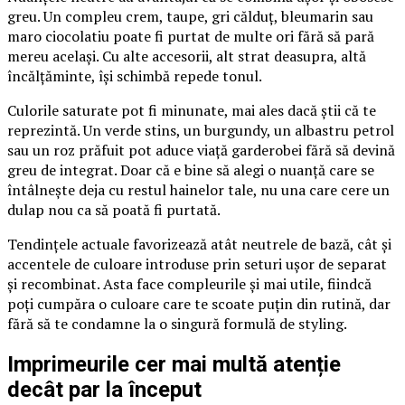
greu. Un compleu crem, taupe, gri călduț, bleumarin sau
maro ciocolatiu poate fi purtat de multe ori fără să pară
mereu același. Cu alte accesorii, alt strat deasupra, altă
încălțăminte, își schimbă repede tonul.
Culorile saturate pot fi minunate, mai ales dacă știi că te
reprezintă. Un verde stins, un burgundy, un albastru petrol
sau un roz prăfuit pot aduce viață garderobei fără să devină
greu de integrat. Doar că e bine să alegi o nuanță care se
întâlnește deja cu restul hainelor tale, nu una care cere un
dulap nou ca să poată fi purtată.
Tendințele actuale favorizează atât neutrele de bază, cât și
accentele de culoare introduse prin seturi ușor de separat
și recombinat. Asta face compleurile și mai utile, fiindcă
poți cumpăra o culoare care te scoate puțin din rutină, dar
fără să te condamne la o singură formulă de styling.
Imprimeurile cer mai multă atenție
decât par la început