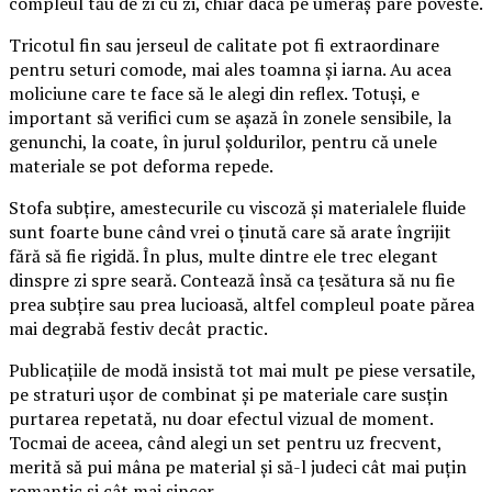
compleul tău de zi cu zi, chiar dacă pe umeraș pare poveste.
Tricotul fin sau jerseul de calitate pot fi extraordinare
pentru seturi comode, mai ales toamna și iarna. Au acea
moliciune care te face să le alegi din reflex. Totuși, e
important să verifici cum se așază în zonele sensibile, la
genunchi, la coate, în jurul șoldurilor, pentru că unele
materiale se pot deforma repede.
Stofa subțire, amestecurile cu viscoză și materialele fluide
sunt foarte bune când vrei o ținută care să arate îngrijit
fără să fie rigidă. În plus, multe dintre ele trec elegant
dinspre zi spre seară. Contează însă ca țesătura să nu fie
prea subțire sau prea lucioasă, altfel compleul poate părea
mai degrabă festiv decât practic.
Publicațiile de modă insistă tot mai mult pe piese versatile,
pe straturi ușor de combinat și pe materiale care susțin
purtarea repetată, nu doar efectul vizual de moment.
Tocmai de aceea, când alegi un set pentru uz frecvent,
merită să pui mâna pe material și să-l judeci cât mai puțin
romantic și cât mai sincer.