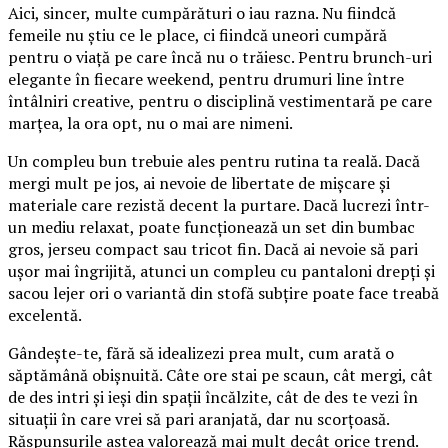
Aici, sincer, multe cumpărături o iau razna. Nu fiindcă
femeile nu știu ce le place, ci fiindcă uneori cumpără
pentru o viață pe care încă nu o trăiesc. Pentru brunch-uri
elegante în fiecare weekend, pentru drumuri line între
întâlniri creative, pentru o disciplină vestimentară pe care
marțea, la ora opt, nu o mai are nimeni.
Un compleu bun trebuie ales pentru rutina ta reală. Dacă
mergi mult pe jos, ai nevoie de libertate de mișcare și
materiale care rezistă decent la purtare. Dacă lucrezi într-
un mediu relaxat, poate funcționează un set din bumbac
gros, jerseu compact sau tricot fin. Dacă ai nevoie să pari
ușor mai îngrijită, atunci un compleu cu pantaloni drepți și
sacou lejer ori o variantă din stofă subțire poate face treabă
excelentă.
Gândește-te, fără să idealizezi prea mult, cum arată o
săptămână obișnuită. Câte ore stai pe scaun, cât mergi, cât
de des intri și ieși din spații încălzite, cât de des te vezi în
situații în care vrei să pari aranjată, dar nu scorțoasă.
Răspunsurile astea valorează mai mult decât orice trend.