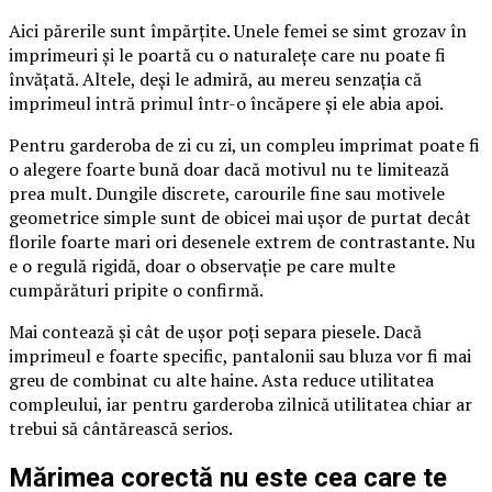
Aici părerile sunt împărțite. Unele femei se simt grozav în
imprimeuri și le poartă cu o naturalețe care nu poate fi
învățată. Altele, deși le admiră, au mereu senzația că
imprimeul intră primul într-o încăpere și ele abia apoi.
Pentru garderoba de zi cu zi, un compleu imprimat poate fi
o alegere foarte bună doar dacă motivul nu te limitează
prea mult. Dungile discrete, carourile fine sau motivele
geometrice simple sunt de obicei mai ușor de purtat decât
florile foarte mari ori desenele extrem de contrastante. Nu
e o regulă rigidă, doar o observație pe care multe
cumpărături pripite o confirmă.
Mai contează și cât de ușor poți separa piesele. Dacă
imprimeul e foarte specific, pantalonii sau bluza vor fi mai
greu de combinat cu alte haine. Asta reduce utilitatea
compleului, iar pentru garderoba zilnică utilitatea chiar ar
trebui să cântărească serios.
Mărimea corectă nu este cea care te