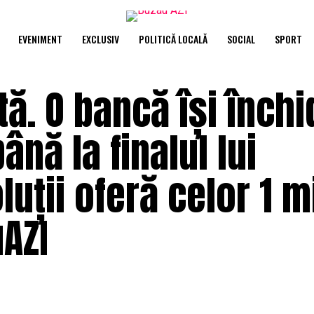
EVENIMENT
EXCLUSIV
POLITICĂ LOCALĂ
SOCIAL
SPORT
ă. O bancă își închi
ână la finalul lui
uții oferă celor 1 m
uAZI