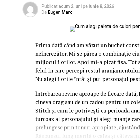
Publicat
acum 2 luni
pe
iunie 8, 2026
De
Eugen Marc
Prima dată când am văzut un buchet constr
neîncrezător. Mi se părea o combinație ciu
mijlocul florilor. Apoi mi-a picat fisa. Tot
felul în care percepi restul aranjamentului,
Nu alegi florile întâi și pui personajul pest
Întrebarea revine aproape de fiecare dată, 
cineva drag sau de un cadou pentru un cole
Stitch și cum le potrivești cu perioada anu
turcoaz al personajului și alegi nuanțe care 
prelungesc prin tonuri apropiate, ajustân
Răspunsul lung merită o cafea și câteva m