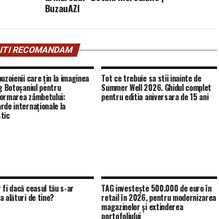
BuzauAZI
ITI RECOMANDAM
uzoienii care țin la imaginea
Tot ce trebuie sa stii inainte de
eg Botoșaniul pentru
Summer Well 2026. Ghidul complet
ormarea zâmbetului:
pentru editia aniversara de 15 ani
rde internaționale la
tic
 fi dacă ceasul tău s-ar
TAG investește 500.000 de euro în
a alături de tine?
retail în 2026, pentru modernizarea
magazinelor și extinderea
portofoliului