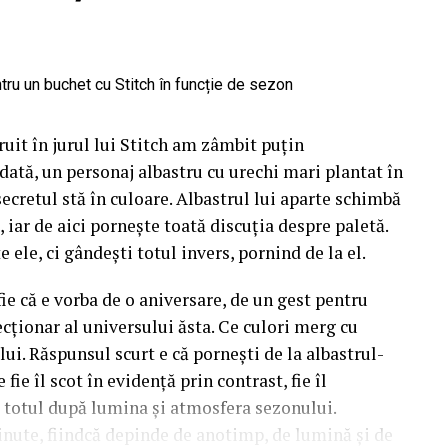
uit în jurul lui Stitch am zâmbit puțin
dată, un personaj albastru cu urechi mari plantat în
 secretul stă în culoare. Albastrul lui aparte schimbă
 iar de aici pornește toată discuția despre paletă.
e ele, ci gândești totul invers, pornind de la el.
fie că e vorba de o aniversare, de un gest pentru
cționar al universului ăsta. Ce culori merg cu
lui. Răspunsul scurt e că pornești de la albastrul-
fie îl scot în evidență prin contrast, fie îl
d totul după lumina și atmosfera sezonului.
inute, fiindcă depinde de anotimp, de lumină și de