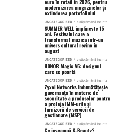
euro în retail în 2026, pentru
modernizarea magazinelor și
extinderea portofoliului
UNCATEGORIZED
o săptămână inainte
SUMMER WELL implineste 15
ani. Festivalul care a
transformat muzica intr-un
univers cultural revine in
august
UNCATEGORIZED
o săptămână inainte
HONOR Magic V6: designul
care se poartă
UNCATEGORIZED
o săptămână inainte
Zyxel Networks îmbunătățește
guvernanța în materie de
securitate a produselor pentru
a proteja IMM-urile și
furnizorii de servicii de
gestionare (MSP)
UNCATEGORIZED
o săptămână inainte
Ce înseamnă K-Beauty?