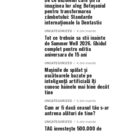
imaginea lor aleg Botoșaniul
pentru transformarea
zâmbetului: Standarde
internaționale la Dentastic
UNCATEGORIZED
4 zile inainte
Tot ce trebuie sa stii inainte
de Summer Well 2026. Ghidul
complet pentru editia
aniversara de 15 ani
UNCATEGORIZED
4 zile inainte
Mașinile de spălat și
uscătoarele bazate pe
inteligență artificială îți
cunosc hainele mai bine decât
tine
UNCATEGORIZED
6 zile inainte
Cum ar fi dacă ceasul tău s-ar
antrena alături de tine?
UNCATEGORIZED
6 zile inainte
TAG investește 500.000 de