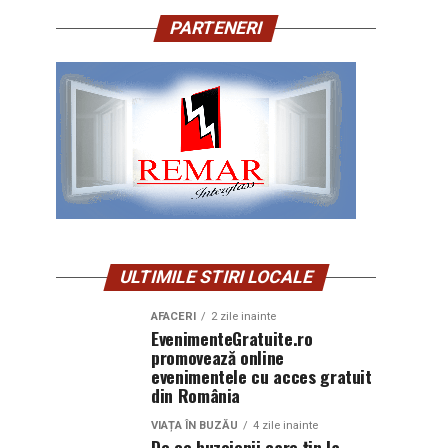
PARTENERI
ULTIMILE STIRI LOCALE
AFACERI
2 zile inainte
EvenimenteGratuite.ro
promovează online
evenimentele cu acces gratuit
din România
VIAȚA ÎN BUZĂU
4 zile inainte
De ce buzoienii care țin la