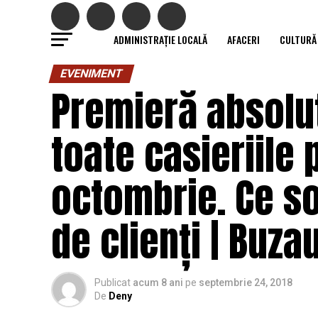
ADMINISTRAȚIE LOCALĂ
AFACERI
CULTURĂ
EVENIMENT
Premieră absolut
toate casieriile p
octombrie. Ce sol
de clienți | Buza
Publicat
acum 8 ani
pe
septembrie 24, 2018
De
Deny