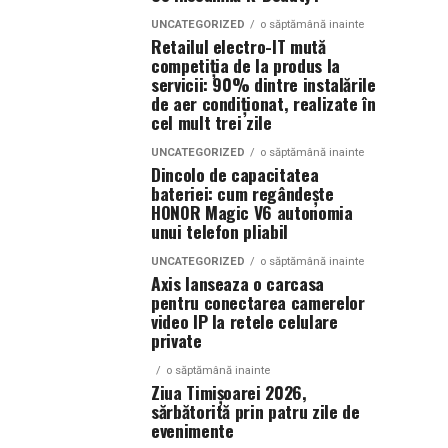
UNCATEGORIZED
o săptămână inainte
Retailul electro-IT mută
competiția de la produs la
servicii: 90% dintre instalările
de aer condiționat, realizate în
cel mult trei zile
UNCATEGORIZED
o săptămână inainte
Dincolo de capacitatea
bateriei: cum regândește
HONOR Magic V6 autonomia
unui telefon pliabil
UNCATEGORIZED
o săptămână inainte
Axis lanseaza o carcasa
pentru conectarea camerelor
video IP la retele celulare
private
o săptămână inainte
Ziua Timișoarei 2026,
sărbătorită prin patru zile de
evenimente