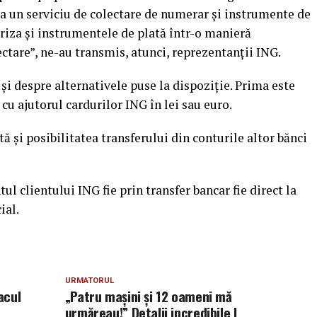
a un serviciu de colectare de numerar şi instrumente de
oriza şi instrumentele de plată într-o manieră
ectare”, ne-au transmis, atunci, reprezentanţii ING.
 şi despre alternativele puse la dispoziţie. Prima este
u ajutorul cardurilor ING în lei sau euro.
tă şi posibilitatea transferului din conturile altor bănci
l clientului ING fie prin transfer bancar fie direct la
ial.
URMATORUL
acul
„Patru mașini și 12 oameni mă
urmăreau!” Detalii incredibile |