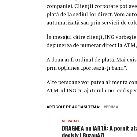
companiei. Clienţii corporate pot ave
plată de la sediul lor direct. Vom aut
automatizată sau prin servicii de col
În mesajul către clienţi, ING vorbeşte
depunerea de numerar direct la ATM, c
A doua ar fi ordinul de plată. Mai exis
prin opţiunea „portează-ţi banii”.
Alte persoane vor putea alimenta contu
ATM-ul ING cu ajutorul unui cod spec
ARTICOLE PE ACEIASI TEMA:
PRIMA
NU RATATI
DRAGNEA nu IARTĂ: A pornit at
decisiv | BuzauAZI