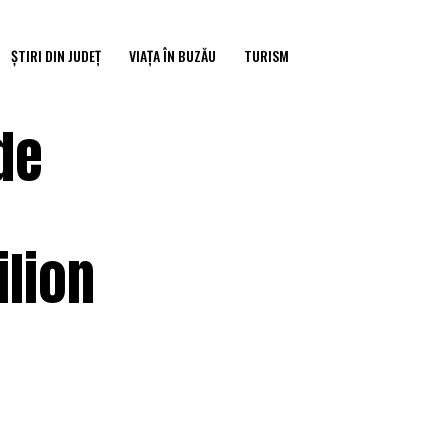
ȘTIRI DIN JUDEȚ
VIAȚA ÎN BUZĂU
TURISM
de
ilion