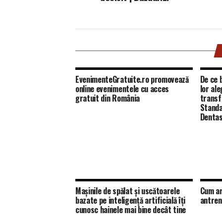
EvenimenteGratuite.ro promovează
De ce b
online evenimentele cu acces
lor al
gratuit din România
transf
Standa
Dentas
Mașinile de spălat și uscătoarele
Cum ar
bazate pe inteligență artificială îți
antren
cunosc hainele mai bine decât tine