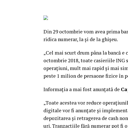
Din 29 octombrie vom avea prima ba
ridica numerar, la şi de la ghişeu.
„Cel mai scurt drum pâna la bancă e ce
octombrie 2018, toate casieriile ING s
operaţiuni, mult mai rapid şi mai simp
peste 1 milion de persaone fizice în p
Informaţia a mai fost anunţată de
Ca
„Toate acestea vor reduce operaţiunil
digitale vor fi anunţate şi implement
depozitarea şi retragerea de cash non
uri. Tranzacţiile fără numerar pot fi