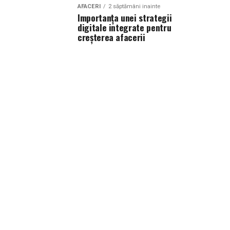
AFACERI
2 săptămâni inainte
Importanța unei strategii
digitale integrate pentru
creșterea afacerii