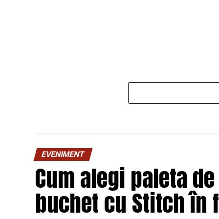
EVENIMENT
Cum alegi paleta de
buchet cu Stitch în 