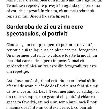
Te îmbraci repede, te privești în oglindă și ai senzația
că ești deja așezată în ziua ta, că nu mai trebuie să
repari nimic. Uneori fix asta lipsește.
Garderoba de zi cu zi nu cere
spectaculos, ci potrivit
Când alegi un compleu pentru purtare frecventă,
tentația e să te lași dusă de piesa cea mai fotogenică.
Un imprimeu puternic, o culoare foarte la modă, un
material care cade superb în poze. Numai că
garderoba zilnică nu trăiește din fotografii, trăiește
din repetiție.
Asta înseamnă că primul criteriu nu ar trebui să fie
efectul de wow, ci cât de des îl vei purta fără să simți
că te-ai costumat. Dacă îl vezi mergând cu adidași, cu
un trench simplu, cu o geantă obișnuită și chiar cu
geaca ta favorită, atunci e un semn bun. Dacă îl poți
imagina doar într-un context perfect, cu pantofi