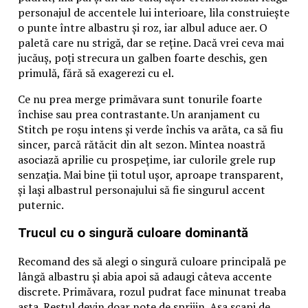
personajul de accentele lui interioare, lila construiește
o punte între albastru și roz, iar albul aduce aer. O
paletă care nu strigă, dar se reține. Dacă vrei ceva mai
jucăuș, poți strecura un galben foarte deschis, gen
primulă, fără să exagerezi cu el.
Ce nu prea merge primăvara sunt tonurile foarte
închise sau prea contrastante. Un aranjament cu
Stitch pe roșu intens și verde închis va arăta, ca să fiu
sincer, parcă rătăcit din alt sezon. Mintea noastră
asociază aprilie cu prospețime, iar culorile grele rup
senzația. Mai bine ții totul ușor, aproape transparent,
și lași albastrul personajului să fie singurul accent
puternic.
Trucul cu o singură culoare dominantă
Recomand des să alegi o singură culoare principală pe
lângă albastru și abia apoi să adaugi câteva accente
discrete. Primăvara, rozul pudrat face minunat treaba
asta. Restul devin doar note de sprijin. Așa scapi de