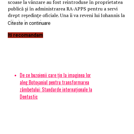
scoase la vânzare au fost reintroduse în proprietatea
publică şi în administrarea RA-APPS pentru a servi
drept reşedinţe oficiale. Una îi va reveni lui Iohannis la
sfârşit de mandat.
Citeste in continuare
Articole pe aceiasi tema:
prima
Iti recomandam
Urmatorul
Foraje puțuri pentru cea mai curată apă, oriunde în
România (P) | BuzauAZI
De ce buzoienii care țin la imaginea lor
Nu ratati
aleg Botoșaniul pentru transformarea
CUTREMUR. Celebră judecatoare anchetată. Dragnea
zâmbetului: Standarde internaționale la
implicat | BuzauAZI
Dentastic