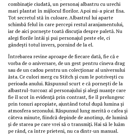
combinație ciudată, un personaj albastru cu urechi
mari plantat în mijlocul florilor. Apoi mi-a picat fisa.
Tot secretul stă în culoare. Albastrul lui aparte
schimbă felul în care percepi restul aranjamentului,
iar de aici pornește toată discuția despre paletă. Nu
alegi florile întâi și pui personajul peste ele, ci
gândești totul invers, pornind de la el.
Întrebarea revine aproape de fiecare dată, fie că e
vorba de o aniversare, de un gest pentru cineva drag
sau de un cadou pentru un colecționar al universului
ăsta. Ce culori merg cu Stitch și cum le potrivești cu
perioada anului. Răspunsul scurt e că pornești de la
albastrul-turcoaz al personajului și alegi nuanțe care
fie îl scot în evidență prin contrast, fie îl prelungesc
prin tonuri apropiate, ajustând totul după lumina și
atmosfera sezonului. Răspunsul lung merită o cafea și
câteva minute, fiindcă depinde de anotimp, de lumină
și de starea pe care vrei să o transmiți. Hai să le luăm
pe rând, ca între prieteni, nu ca dintr-un manual.