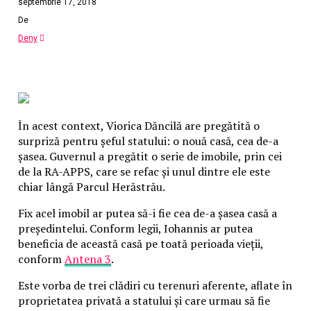
septembrie 17, 2018
De
Deny
În acest context, Viorica Dăncilă are pregătită o
surpriză pentru şeful statului: o nouă casă, cea de-a
şasea. Guvernul a pregătit o serie de imobile, prin cei
de la RA-APPS, care se refac şi unul dintre ele este
chiar lângă Parcul Herăstrău.
Fix acel imobil ar putea să-i fie cea de-a şasea casă a
preşedintelui. Conform legii, Iohannis ar putea
beneficia de această casă pe toată perioada vieţii,
conform
Antena 3
.
Este vorba de trei clădiri cu terenuri aferente, aflate în
proprietatea privată a statului şi care urmau să fie