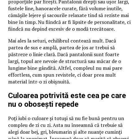
proporțiile par firești. Pantalonii drepți sau ușor largi,
fustele line, hanoracele curate, fără volume inutile,
cămășile lejere și sacourile relaxate tind să reziste mai
bine în timp. Nu fiindcă ar fi lipsite de personalitate, ci
fiindcă nu depind excesiv de o modă trecătoare.
Mai ales la seturi, echilibrul contează mult. Dacă
partea de sus e amplă, partea de jos ar trebui să
păstreze o linie clară. Dacă pantalonii sunt foarte
largi, topul are nevoie de structură sau măcar de o
lungime bine gândită. Altfel, compleul nu mai pare
effortless, cum spun revistele, ci doar prea mult
material într-o zi obișnuită.
Culoarea potrivită este cea pe care
nu o obosești repede
Poți iubi o culoare și totuși să nu fie bună pentru un
compleu de zi cu zi. Asta nu înseamnă că trebuie să
alegi doar bej, gri, bleumarin și alte nuanțe cuminți
până la anonimat. Înseamnă doar că merită să observi