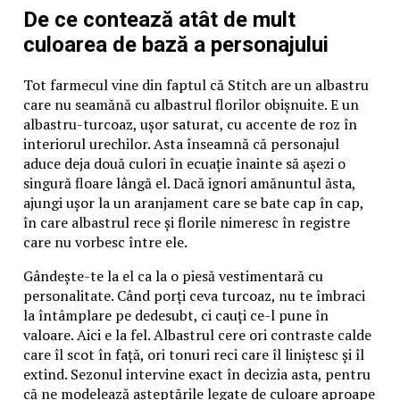
De ce contează atât de mult
culoarea de bază a personajului
Tot farmecul vine din faptul că Stitch are un albastru
care nu seamănă cu albastrul florilor obișnuite. E un
albastru-turcoaz, ușor saturat, cu accente de roz în
interiorul urechilor. Asta înseamnă că personajul
aduce deja două culori în ecuație înainte să așezi o
singură floare lângă el. Dacă ignori amănuntul ăsta,
ajungi ușor la un aranjament care se bate cap în cap,
în care albastrul rece și florile nimeresc în registre
care nu vorbesc între ele.
Gândește-te la el ca la o piesă vestimentară cu
personalitate. Când porți ceva turcoaz, nu te îmbraci
la întâmplare pe dedesubt, ci cauți ce-l pune în
valoare. Aici e la fel. Albastrul cere ori contraste calde
care îl scot în față, ori tonuri reci care îl liniștesc și îl
extind. Sezonul intervine exact în decizia asta, pentru
că ne modelează așteptările legate de culoare aproape