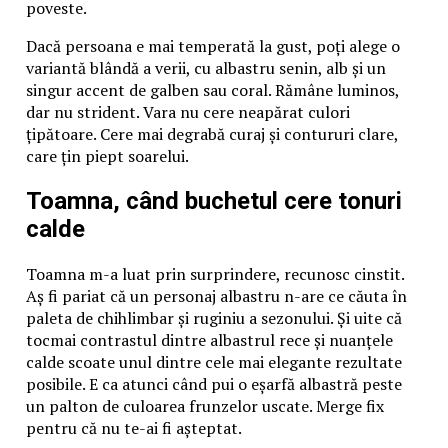
poveste.
Dacă persoana e mai temperată la gust, poți alege o
variantă blândă a verii, cu albastru senin, alb și un
singur accent de galben sau coral. Rămâne luminos,
dar nu strident. Vara nu cere neapărat culori
țipătoare. Cere mai degrabă curaj și contururi clare,
care țin piept soarelui.
Toamna, când buchetul cere tonuri
calde
Toamna m-a luat prin surprindere, recunosc cinstit.
Aș fi pariat că un personaj albastru n-are ce căuta în
paleta de chihlimbar și ruginiu a sezonului. Și uite că
tocmai contrastul dintre albastrul rece și nuanțele
calde scoate unul dintre cele mai elegante rezultate
posibile. E ca atunci când pui o eșarfă albastră peste
un palton de culoarea frunzelor uscate. Merge fix
pentru că nu te-ai fi așteptat.