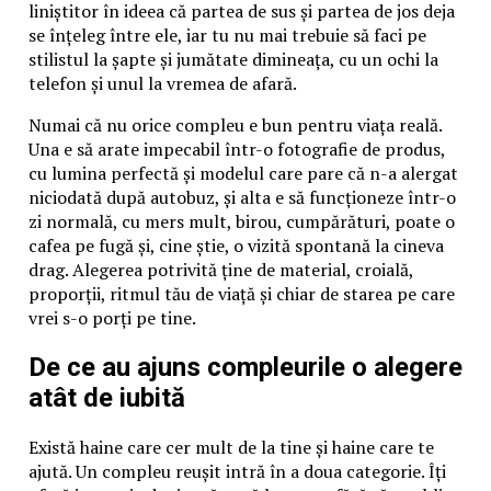
liniștitor în ideea că partea de sus și partea de jos deja
se înțeleg între ele, iar tu nu mai trebuie să faci pe
stilistul la șapte și jumătate dimineața, cu un ochi la
telefon și unul la vremea de afară.
Numai că nu orice compleu e bun pentru viața reală.
Una e să arate impecabil într-o fotografie de produs,
cu lumina perfectă și modelul care pare că n-a alergat
niciodată după autobuz, și alta e să funcționeze într-o
zi normală, cu mers mult, birou, cumpărături, poate o
cafea pe fugă și, cine știe, o vizită spontană la cineva
drag. Alegerea potrivită ține de material, croială,
proporții, ritmul tău de viață și chiar de starea pe care
vrei s-o porți pe tine.
De ce au ajuns compleurile o alegere
atât de iubită
Există haine care cer mult de la tine și haine care te
ajută. Un compleu reușit intră în a doua categorie. Îți