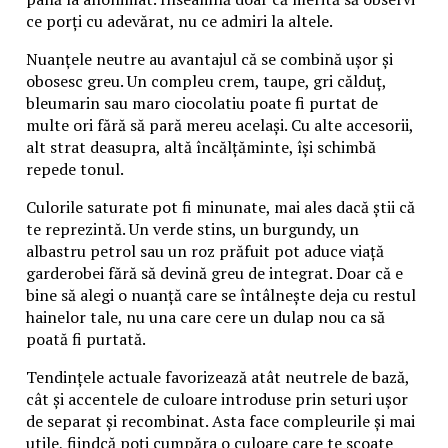
ce porți cu adevărat, nu ce admiri la altele.
Nuanțele neutre au avantajul că se combină ușor și
obosesc greu. Un compleu crem, taupe, gri călduț,
bleumarin sau maro ciocolatiu poate fi purtat de
multe ori fără să pară mereu același. Cu alte accesorii,
alt strat deasupra, altă încălțăminte, își schimbă
repede tonul.
Culorile saturate pot fi minunate, mai ales dacă știi că
te reprezintă. Un verde stins, un burgundy, un
albastru petrol sau un roz prăfuit pot aduce viață
garderobei fără să devină greu de integrat. Doar că e
bine să alegi o nuanță care se întâlnește deja cu restul
hainelor tale, nu una care cere un dulap nou ca să
poată fi purtată.
Tendințele actuale favorizează atât neutrele de bază,
cât și accentele de culoare introduse prin seturi ușor
de separat și recombinat. Asta face compleurile și mai
utile, fiindcă poți cumpăra o culoare care te scoate