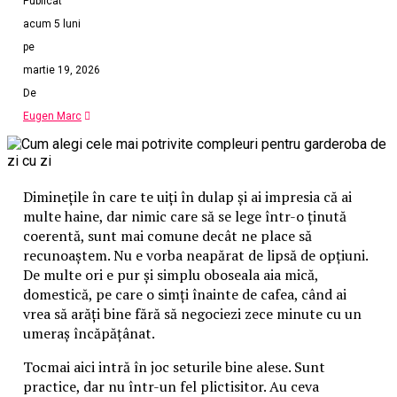
Publicat
acum 5 luni
pe
martie 19, 2026
De
Eugen Marc
Diminețile în care te uiți în dulap și ai impresia că ai
multe haine, dar nimic care să se lege într-o ținută
coerentă, sunt mai comune decât ne place să
recunoaștem. Nu e vorba neapărat de lipsă de opțiuni.
De multe ori e pur și simplu oboseala aia mică,
domestică, pe care o simți înainte de cafea, când ai
vrea să arăți bine fără să negociezi zece minute cu un
umeraș încăpățânat.
Tocmai aici intră în joc seturile bine alese. Sunt
practice, dar nu într-un fel plictisitor. Au ceva