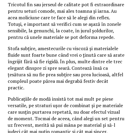
Tricotul fin sau jerseul de calitate pot fi extraordinare
pentru seturi comode, mai ales toamna și iarna. Au
acea moliciune care te face să le alegi din reflex.
Totuși, e important să verifici cum se așază în zonele
sensibile, la genunchi, la coate, în jurul șoldurilor,
pentru că unele materiale se pot deforma repede.
Stofa subțire, amestecurile cu viscoză și materialele
fluide sunt foarte bune când vrei o ținută care să arate
îngrijit fără să fie rigidă. În plus, multe dintre ele trec
elegant dinspre zi spre seară. Contează însă ca
țesătura să nu fie prea subțire sau prea lucioasă, altfel
compleul poate părea mai degrabă festiv decât
practic.
Publicațiile de modă insistă tot mai mult pe piese
versatile, pe straturi ușor de combinat și pe materiale
care susțin purtarea repetată, nu doar efectul vizual
de moment. Tocmai de aceea, când alegi un set pentru
uz frecvent, merită să pui mâna pe material și să-l
judeci cât mai puțin romantic și cât mai sincer.