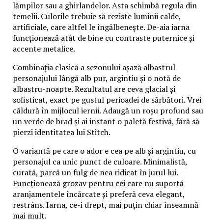
lămpilor sau a ghirlandelor. Asta schimbă regula din
temelii. Culorile trebuie să reziste luminii calde,
artificiale, care altfel le îngălbenește. De-aia iarna
funcționează atât de bine cu contraste puternice și
accente metalice.
Combinația clasică a sezonului așază albastrul
personajului lângă alb pur, argintiu și o notă de
albastru-noapte. Rezultatul are ceva glacial și
sofisticat, exact pe gustul perioadei de sărbători. Vrei
căldură în mijlocul iernii. Adaugă un roșu profund sau
un verde de brad și ai instant o paletă festivă, fără să
pierzi identitatea lui Stitch.
O variantă pe care o ador e cea pe alb și argintiu, cu
personajul ca unic punct de culoare. Minimalistă,
curată, parcă un fulg de nea ridicat în jurul lui.
Funcționează grozav pentru cei care nu suportă
aranjamentele încărcate și preferă ceva elegant,
restrâns. Iarna, ce-i drept, mai puțin chiar înseamnă
mai mult.