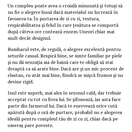
Un compleu poate avea o croială minunată și totuși să
nu fie o alegere bună dacă materialul nu lucrează în
favoarea ta. În purtarea de zi cu zi, textura,
respirabilitatea și felul în care țesătura se comportă
după câteva ore contează enorm. Uneori chiar mai
mult decât designul.
Bumbacul este, de regulă, o alegere excelentă pentru
seturile casual. Respiră bine, se simte familiar pe piele
și nu dă senzația aia de haină care te obligă să stai
dreaptă ca să arate bine. Dacă are și un mic procent de
elastan, cu atât mai bine, fiindcă se mișcă frumos și nu
devine rigid.
Inul este superb, mai ales în sezonul cald, dar trebuie
acceptat cu tot cu firea lui. Se șifonează, iar asta face
parte din farmecul lui. Dacă te enervează orice cută
apărută după o oră de purtare, probabil nu e alegerea
ideală pentru compleul tău de zi cu zi, chiar dacă pe
umeraș pare poveste.