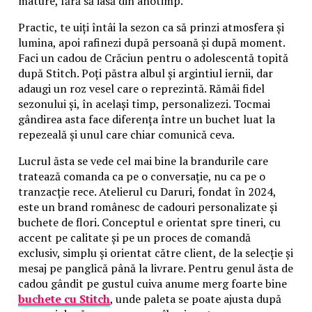
mature, fără să iasă din anotimp.
Practic, te uiți întâi la sezon ca să prinzi atmosfera și
lumina, apoi rafinezi după persoană și după moment.
Faci un cadou de Crăciun pentru o adolescentă topită
după Stitch. Poți păstra albul și argintiul iernii, dar
adaugi un roz vesel care o reprezintă. Rămâi fidel
sezonului și, în același timp, personalizezi. Tocmai
gândirea asta face diferența între un buchet luat la
repezeală și unul care chiar comunică ceva.
Lucrul ăsta se vede cel mai bine la brandurile care
tratează comanda ca pe o conversație, nu ca pe o
tranzacție rece. Atelierul cu Daruri, fondat în 2024,
este un brand românesc de cadouri personalizate și
buchete de flori. Conceptul e orientat spre tineri, cu
accent pe calitate și pe un proces de comandă
exclusiv, simplu și orientat către client, de la selecție și
mesaj pe panglică până la livrare. Pentru genul ăsta de
cadou gândit pe gustul cuiva anume merg foarte bine
buchete cu Stitch
, unde paleta se poate ajusta după