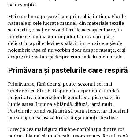
pe nesimțite.
Mai e un lucru pe care l-am prins abia în timp. Florile
naturale și cele lucrate manual, din materiale textile
sau hârtie, reacționează diferit la aceeași culoare, în
funcție de lumina anotimpului. Un roz care pare
delicat în aprilie devine spălăcit într-o zi cenușie de
noiembrie. Așa că nu vorbim doar despre nuanțe, ci și
despre intensitate și despre cum cade lumina pe ele.
Primăvara și pastelurile care respiră
Primăvara e, fără doar și poate, sezonul cel mai
prietenos cu Stitch. O spun din experiență, fiindcă
majoritatea comenzilor de genul ăsta pică exact în
lunile astea. Lumina e blândă, difuză, iartă mult.
Pastelurile prind viață fără să pară sterse, iar albastrul
personajului se așază firesc lângă nuanțe deschise.
Direcția cea mai sigură rămâne combinația dintre roz
pudrat, lila pal și un alb cald, ușor cremos. Rozul leagă