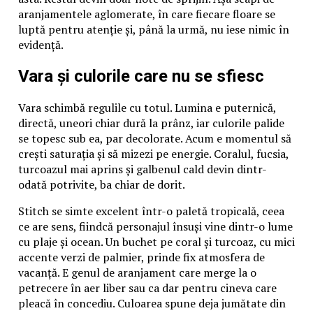
aranjamentele aglomerate, în care fiecare floare se
luptă pentru atenție și, până la urmă, nu iese nimic în
evidență.
Vara și culorile care nu se sfiesc
Vara schimbă regulile cu totul. Lumina e puternică,
directă, uneori chiar dură la prânz, iar culorile palide
se topesc sub ea, par decolorate. Acum e momentul să
crești saturația și să mizezi pe energie. Coralul, fucsia,
turcoazul mai aprins și galbenul cald devin dintr-
odată potrivite, ba chiar de dorit.
Stitch se simte excelent într-o paletă tropicală, ceea
ce are sens, fiindcă personajul însuși vine dintr-o lume
cu plaje și ocean. Un buchet pe coral și turcoaz, cu mici
accente verzi de palmier, prinde fix atmosfera de
vacanță. E genul de aranjament care merge la o
petrecere în aer liber sau ca dar pentru cineva care
pleacă în concediu. Culoarea spune deja jumătate din