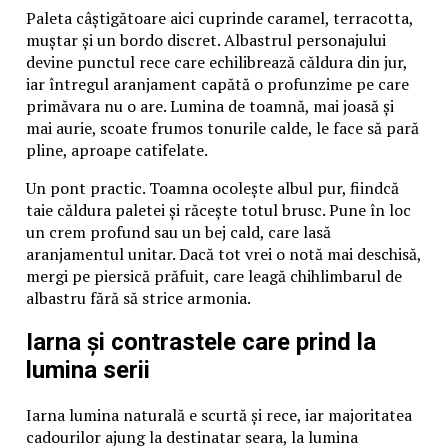
Paleta câștigătoare aici cuprinde caramel, terracotta,
muștar și un bordo discret. Albastrul personajului
devine punctul rece care echilibrează căldura din jur,
iar întregul aranjament capătă o profunzime pe care
primăvara nu o are. Lumina de toamnă, mai joasă și
mai aurie, scoate frumos tonurile calde, le face să pară
pline, aproape catifelate.
Un pont practic. Toamna ocolește albul pur, fiindcă
taie căldura paletei și răcește totul brusc. Pune în loc
un crem profund sau un bej cald, care lasă
aranjamentul unitar. Dacă tot vrei o notă mai deschisă,
mergi pe piersică prăfuit, care leagă chihlimbarul de
albastru fără să strice armonia.
Iarna și contrastele care prind la
lumina serii
Iarna lumina naturală e scurtă și rece, iar majoritatea
cadourilor ajung la destinatar seara, la lumina