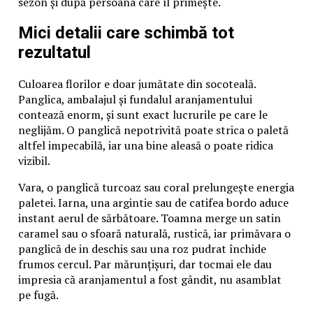
sezon și după persoana care îl primește.
Mici detalii care schimbă tot
rezultatul
Culoarea florilor e doar jumătate din socoteală.
Panglica, ambalajul și fundalul aranjamentului
contează enorm, și sunt exact lucrurile pe care le
neglijăm. O panglică nepotrivită poate strica o paletă
altfel impecabilă, iar una bine aleasă o poate ridica
vizibil.
Vara, o panglică turcoaz sau coral prelungește energia
paletei. Iarna, una argintie sau de catifea bordo aduce
instant aerul de sărbătoare. Toamna merge un satin
caramel sau o sfoară naturală, rustică, iar primăvara o
panglică de in deschis sau una roz pudrat închide
frumos cercul. Par mărunțișuri, dar tocmai ele dau
impresia că aranjamentul a fost gândit, nu asamblat
pe fugă.