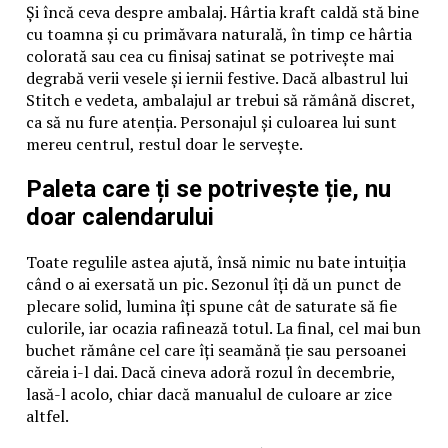
Și încă ceva despre ambalaj. Hârtia kraft caldă stă bine
cu toamna și cu primăvara naturală, în timp ce hârtia
colorată sau cea cu finisaj satinat se potrivește mai
degrabă verii vesele și iernii festive. Dacă albastrul lui
Stitch e vedeta, ambalajul ar trebui să rămână discret,
ca să nu fure atenția. Personajul și culoarea lui sunt
mereu centrul, restul doar le servește.
Paleta care ți se potrivește ție, nu
doar calendarului
Toate regulile astea ajută, însă nimic nu bate intuiția
când o ai exersată un pic. Sezonul îți dă un punct de
plecare solid, lumina îți spune cât de saturate să fie
culorile, iar ocazia rafinează totul. La final, cel mai bun
buchet rămâne cel care îți seamănă ție sau persoanei
căreia i-l dai. Dacă cineva adoră rozul în decembrie,
lasă-l acolo, chiar dacă manualul de culoare ar zice
altfel.