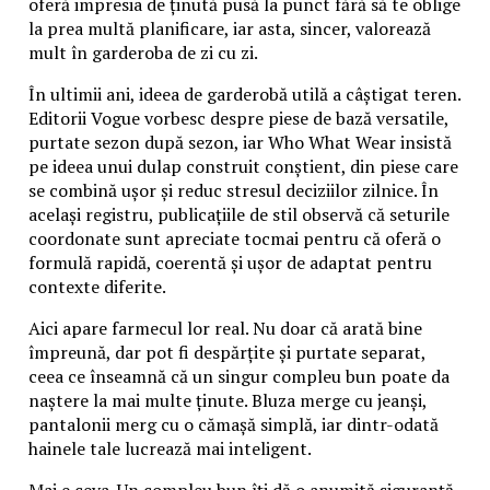
oferă impresia de ținută pusă la punct fără să te oblige
la prea multă planificare, iar asta, sincer, valorează
mult în garderoba de zi cu zi.
În ultimii ani, ideea de garderobă utilă a câștigat teren.
Editorii Vogue vorbesc despre piese de bază versatile,
purtate sezon după sezon, iar Who What Wear insistă
pe ideea unui dulap construit conștient, din piese care
se combină ușor și reduc stresul deciziilor zilnice. În
același registru, publicațiile de stil observă că seturile
coordonate sunt apreciate tocmai pentru că oferă o
formulă rapidă, coerentă și ușor de adaptat pentru
contexte diferite.
Aici apare farmecul lor real. Nu doar că arată bine
împreună, dar pot fi despărțite și purtate separat,
ceea ce înseamnă că un singur compleu bun poate da
naștere la mai multe ținute. Bluza merge cu jeanși,
pantalonii merg cu o cămașă simplă, iar dintr-odată
hainele tale lucrează mai inteligent.
Mai e ceva. Un compleu bun îți dă o anumită siguranță.