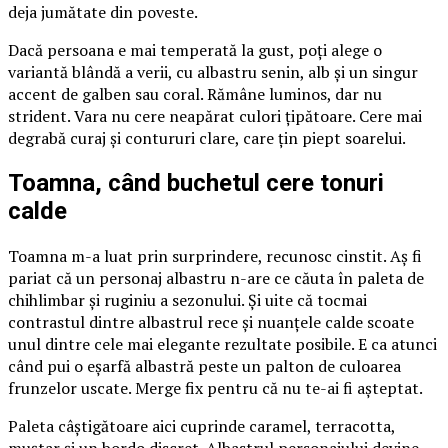
deja jumătate din poveste.
Dacă persoana e mai temperată la gust, poți alege o
variantă blândă a verii, cu albastru senin, alb și un singur
accent de galben sau coral. Rămâne luminos, dar nu
strident. Vara nu cere neapărat culori țipătoare. Cere mai
degrabă curaj și contururi clare, care țin piept soarelui.
Toamna, când buchetul cere tonuri
calde
Toamna m-a luat prin surprindere, recunosc cinstit. Aș fi
pariat că un personaj albastru n-are ce căuta în paleta de
chihlimbar și ruginiu a sezonului. Și uite că tocmai
contrastul dintre albastrul rece și nuanțele calde scoate
unul dintre cele mai elegante rezultate posibile. E ca atunci
când pui o eșarfă albastră peste un palton de culoarea
frunzelor uscate. Merge fix pentru că nu te-ai fi așteptat.
Paleta câștigătoare aici cuprinde caramel, terracotta,