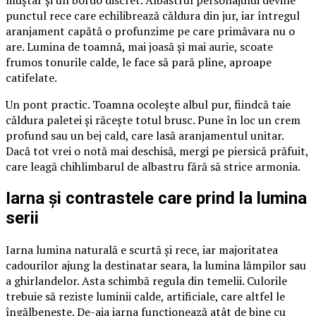
muștar și un bordo discret. Albastrul personajului devine
punctul rece care echilibrează căldura din jur, iar întregul
aranjament capătă o profunzime pe care primăvara nu o
are. Lumina de toamnă, mai joasă și mai aurie, scoate
frumos tonurile calde, le face să pară pline, aproape
catifelate.
Un pont practic. Toamna ocolește albul pur, fiindcă taie
căldura paletei și răcește totul brusc. Pune în loc un crem
profund sau un bej cald, care lasă aranjamentul unitar.
Dacă tot vrei o notă mai deschisă, mergi pe piersică prăfuit,
care leagă chihlimbarul de albastru fără să strice armonia.
Iarna și contrastele care prind la lumina
serii
Iarna lumina naturală e scurtă și rece, iar majoritatea
cadourilor ajung la destinatar seara, la lumina lămpilor sau
a ghirlandelor. Asta schimbă regula din temelii. Culorile
trebuie să reziste luminii calde, artificiale, care altfel le
îngălbenește. De-aia iarna funcționează atât de bine cu