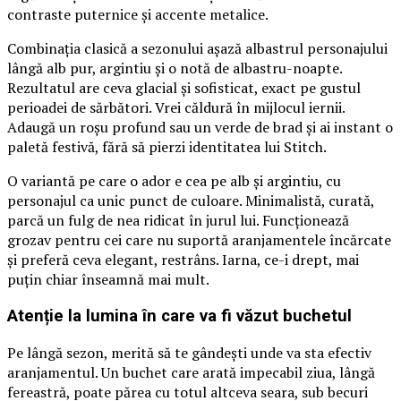
contraste puternice și accente metalice.
Combinația clasică a sezonului așază albastrul personajului
lângă alb pur, argintiu și o notă de albastru-noapte.
Rezultatul are ceva glacial și sofisticat, exact pe gustul
perioadei de sărbători. Vrei căldură în mijlocul iernii.
Adaugă un roșu profund sau un verde de brad și ai instant o
paletă festivă, fără să pierzi identitatea lui Stitch.
O variantă pe care o ador e cea pe alb și argintiu, cu
personajul ca unic punct de culoare. Minimalistă, curată,
parcă un fulg de nea ridicat în jurul lui. Funcționează
grozav pentru cei care nu suportă aranjamentele încărcate
și preferă ceva elegant, restrâns. Iarna, ce-i drept, mai
puțin chiar înseamnă mai mult.
Atenție la lumina în care va fi văzut buchetul
Pe lângă sezon, merită să te gândești unde va sta efectiv
aranjamentul. Un buchet care arată impecabil ziua, lângă
fereastră, poate părea cu totul altceva seara, sub becuri