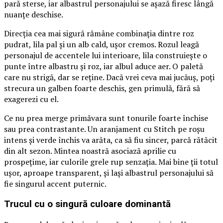
pară sterse, iar albastrul personajului se așază firesc lângă
nuanțe deschise.
Direcția cea mai sigură rămâne combinația dintre roz
pudrat, lila pal și un alb cald, ușor cremos. Rozul leagă
personajul de accentele lui interioare, lila construiește o
punte între albastru și roz, iar albul aduce aer. O paletă
care nu strigă, dar se reține. Dacă vrei ceva mai jucăuș, poți
strecura un galben foarte deschis, gen primulă, fără să
exagerezi cu el.
Ce nu prea merge primăvara sunt tonurile foarte închise
sau prea contrastante. Un aranjament cu Stitch pe roșu
intens și verde închis va arăta, ca să fiu sincer, parcă rătăcit
din alt sezon. Mintea noastră asociază aprilie cu
prospețime, iar culorile grele rup senzația. Mai bine ții totul
ușor, aproape transparent, și lași albastrul personajului să
fie singurul accent puternic.
Trucul cu o singură culoare dominantă