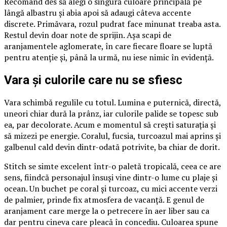
Recomand des să alegi o singură culoare principală pe
lângă albastru și abia apoi să adaugi câteva accente
discrete. Primăvara, rozul pudrat face minunat treaba asta.
Restul devin doar note de sprijin. Așa scapi de
aranjamentele aglomerate, în care fiecare floare se luptă
pentru atenție și, până la urmă, nu iese nimic în evidență.
Vara și culorile care nu se sfiesc
Vara schimbă regulile cu totul. Lumina e puternică, directă,
uneori chiar dură la prânz, iar culorile palide se topesc sub
ea, par decolorate. Acum e momentul să crești saturația și
să mizezi pe energie. Coralul, fucsia, turcoazul mai aprins și
galbenul cald devin dintr-odată potrivite, ba chiar de dorit.
Stitch se simte excelent într-o paletă tropicală, ceea ce are
sens, fiindcă personajul însuși vine dintr-o lume cu plaje și
ocean. Un buchet pe coral și turcoaz, cu mici accente verzi
de palmier, prinde fix atmosfera de vacanță. E genul de
aranjament care merge la o petrecere în aer liber sau ca
dar pentru cineva care pleacă în concediu. Culoarea spune