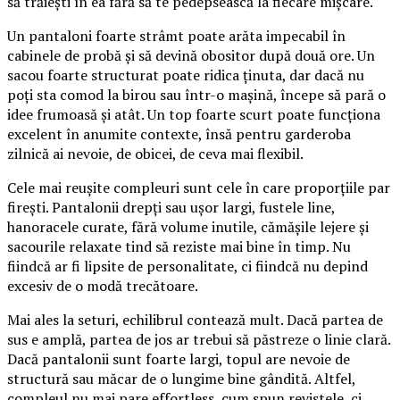
să trăiești în ea fără să te pedepsească la fiecare mișcare.
Un pantaloni foarte strâmt poate arăta impecabil în
cabinele de probă și să devină obositor după două ore. Un
sacou foarte structurat poate ridica ținuta, dar dacă nu
poți sta comod la birou sau într-o mașină, începe să pară o
idee frumoasă și atât. Un top foarte scurt poate funcționa
excelent în anumite contexte, însă pentru garderoba
zilnică ai nevoie, de obicei, de ceva mai flexibil.
Cele mai reușite compleuri sunt cele în care proporțiile par
firești. Pantalonii drepți sau ușor largi, fustele line,
hanoracele curate, fără volume inutile, cămășile lejere și
sacourile relaxate tind să reziste mai bine în timp. Nu
fiindcă ar fi lipsite de personalitate, ci fiindcă nu depind
excesiv de o modă trecătoare.
Mai ales la seturi, echilibrul contează mult. Dacă partea de
sus e amplă, partea de jos ar trebui să păstreze o linie clară.
Dacă pantalonii sunt foarte largi, topul are nevoie de
structură sau măcar de o lungime bine gândită. Altfel,
compleul nu mai pare effortless, cum spun revistele, ci