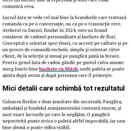
comunică ceva.
Lucrul ăsta se vede cel mai bine la brandurile care tratează
comanda ca pe o conversație, nu ca pe o tranzacție rece.
Atelierul cu Daruri, fondat în 2024, este un brand
românesc de cadouri personalizate și buchete de flori.
Conceptul e orientat spre tineri, cu accent pe calitate și pe
un proces de comandă exclusiv, simplu și orientat către
client, de la selecție și mesaj pe panglică până la livrare.
Pentru genul ăsta de cadou gândit pe gustul cuiva anume
merg foarte bine
buchete cu Stitch
, unde paleta se poate
ajusta după sezon și după persoana care îl primește.
Mici detalii care schimbă tot rezultatul
Culoarea florilor e doar jumătate din socoteală. Panglica,
ambalajul și fundalul aranjamentului contează enorm, și
sunt exact lucrurile pe care le neglijăm. O panglică
nepotrivită poate strica o paletă altfel impecabilă, iar una
bine aleasă o poate ridica vizibil.