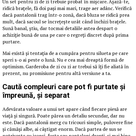
Un set pentru zi de zi trebuie probat în mișcare. Așază-te,
ridică brațele, fă doi pași mai mari, trage aer adânc. Verifică
dacă pantalonii trag într-o zonă, dacă bluza se ridică prea
mult, dacă sacoul se încrețește urât când închizi brațele.
Sună banal, știu, dar tocmai detaliile astea despart o
achiziție bună de una pe care o regreți discret după prima
purtare.
Mai există și tentația de a cumpăra pentru silueta pe care
speri s-o ai peste o lună. Nu e cea mai dreaptă formă de
optimism. Garderoba de zi cu zi ar trebui să îți fie aliată în
prezent, nu promisiune pentru altă versiune a ta.
Caută compleuri care pot fi purtate și
împreună, și separat
Adevărata valoare a unui set apare când fiecare piesă are
viață și singură. Poate părea un detaliu secundar, dar nu
este. Dacă pantalonii merg cu tricouri simple, pulovere fine
și cămăși albe, ai câștigat enorm. Dacă partea de sus se
potrivește cu jeanși, fuste sau pantaloni drepți, și mai bine.