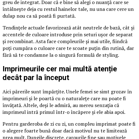
greu de integrat. Doar că e bine să alegi o nuanță care se
întâlnește deja cu restul hainelor tale, nu una care cere un
dulap nou ca să poată fi purtată.
Tendințele actuale favorizează atât neutrele de bază, cât și
accentele de culoare introduse prin seturi ușor de separat
și recombinat. Asta face compleurile și mai utile, fiindcă
poți cumpăra o culoare care te scoate puțin din rutină, dar
fără să te condamne la o singură formulă de styling.
Imprimeurile cer mai multă atenție
decât par la început
Aici părerile sunt împărțite. Unele femei se simt grozav în
imprimeuri și le poartă cu o naturalețe care nu poate fi
învățată. Altele, deși le admiră, au mereu senzația că
imprimeul intră primul într-o încăpere și ele abia apoi.
Pentru garderoba de zi cu zi, un compleu imprimat poate fi
o alegere foarte bună doar dacă motivul nu te limitează
prea mult. Dungile discrete, carourile fine sau motivele