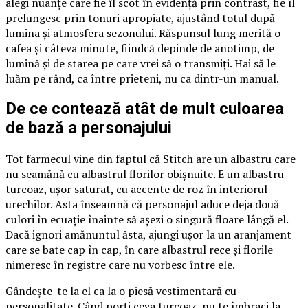
alegi nuanțe care fie îl scot în evidență prin contrast, fie îl
prelungesc prin tonuri apropiate, ajustând totul după
lumina și atmosfera sezonului. Răspunsul lung merită o
cafea și câteva minute, fiindcă depinde de anotimp, de
lumină și de starea pe care vrei să o transmiți. Hai să le
luăm pe rând, ca între prieteni, nu ca dintr-un manual.
De ce contează atât de mult culoarea
de bază a personajului
Tot farmecul vine din faptul că Stitch are un albastru care
nu seamănă cu albastrul florilor obișnuite. E un albastru-
turcoaz, ușor saturat, cu accente de roz în interiorul
urechilor. Asta înseamnă că personajul aduce deja două
culori în ecuație înainte să așezi o singură floare lângă el.
Dacă ignori amănuntul ăsta, ajungi ușor la un aranjament
care se bate cap în cap, în care albastrul rece și florile
nimeresc în registre care nu vorbesc între ele.
Gândește-te la el ca la o piesă vestimentară cu
personalitate. Când porți ceva turcoaz, nu te îmbraci la