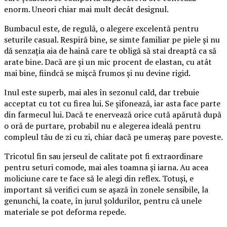
enorm. Uneori chiar mai mult decât designul.
Bumbacul este, de regulă, o alegere excelentă pentru
seturile casual. Respiră bine, se simte familiar pe piele și nu
dă senzația aia de haină care te obligă să stai dreaptă ca să
arate bine. Dacă are și un mic procent de elastan, cu atât
mai bine, fiindcă se mișcă frumos și nu devine rigid.
Inul este superb, mai ales în sezonul cald, dar trebuie
acceptat cu tot cu firea lui. Se șifonează, iar asta face parte
din farmecul lui. Dacă te enervează orice cută apărută după
o oră de purtare, probabil nu e alegerea ideală pentru
compleul tău de zi cu zi, chiar dacă pe umeraș pare poveste.
Tricotul fin sau jerseul de calitate pot fi extraordinare
pentru seturi comode, mai ales toamna și iarna. Au acea
moliciune care te face să le alegi din reflex. Totuși, e
important să verifici cum se așază în zonele sensibile, la
genunchi, la coate, în jurul șoldurilor, pentru că unele
materiale se pot deforma repede.