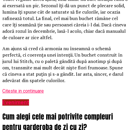
ai exersată un pic. Sezonul îți dă un punct de plecare solid,
lumina îți spune cât de saturate să fie culorile, iar ocazia
rafinează totul. La final, cel mai bun buchet rămâne cel
care îți seamănă ție sau persoanei căreia i-l dai. Dacă cineva
adoră rozul în decembrie, lasă-l acolo, chiar dacă manualul
de culoare ar zice altfel.
Am ajuns să cred că armonia nu înseamnă o schemă
perfectă, ci coerența unei intenții. Un buchet construit în
jurul lui Stitch, cu o paletă gândită după anotimp și după
om, transmite mai mult decât niște flori frumoase. Spune
că cineva a stat puțin și s-a gândit. Iar asta, sincer, e darul
adevărat din spatele culorilor.
Citeste in continuare
Eveniment
Cum alegi cele mai potrivite compleuri
pentru garderoba de zi cu zi?