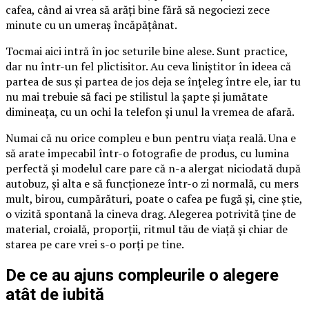
cafea, când ai vrea să arăți bine fără să negociezi zece
minute cu un umeraș încăpățânat.
Tocmai aici intră în joc seturile bine alese. Sunt practice,
dar nu într-un fel plictisitor. Au ceva liniștitor în ideea că
partea de sus și partea de jos deja se înțeleg între ele, iar tu
nu mai trebuie să faci pe stilistul la șapte și jumătate
dimineața, cu un ochi la telefon și unul la vremea de afară.
Numai că nu orice compleu e bun pentru viața reală. Una e
să arate impecabil într-o fotografie de produs, cu lumina
perfectă și modelul care pare că n-a alergat niciodată după
autobuz, și alta e să funcționeze într-o zi normală, cu mers
mult, birou, cumpărături, poate o cafea pe fugă și, cine știe,
o vizită spontană la cineva drag. Alegerea potrivită ține de
material, croială, proporții, ritmul tău de viață și chiar de
starea pe care vrei s-o porți pe tine.
De ce au ajuns compleurile o alegere
atât de iubită