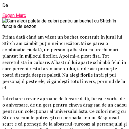
De
Eugen Marc
Prima dată când am văzut un buchet construit în jurul lui
Stitch am zâmbit puțin neîncrezător. Mi se părea o
combinație ciudată, un personaj albastru cu urechi mari
plantat în mijlocul florilor. Apoi mi-a picat fisa. Tot
secretul stă în culoare. Albastrul lui aparte schimbă felul în
care percepi restul aranjamentului, iar de aici pornește
toată discuția despre paletă. Nu alegi florile întâi și pui
personajul peste ele, ci gândești totul invers, pornind de la
el.
Întrebarea revine aproape de fiecare dată, fie că e vorba de
o aniversare, de un gest pentru cineva drag sau de un cadou
pentru un colecționar al universului ăsta. Ce culori merg cu
Stitch și cum le potrivești cu perioada anului. Răspunsul
scurt e că pornești de la albastrul-turcoaz al personajului și