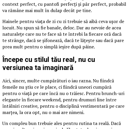
context perfect, cu pantofi perfecți și păr perfect, probabil
va rămâne mai mult în dulap decât pe tine.
Hainele pentru viața de zi cu zi trebuie să aibă ceva ușor de
locuit. Nu spun să fie banale, deloc. Dar au nevoie de acea
naturalețe care nu te face să te întrebi la fiecare oră dacă
te strânge, dacă se șifonează, dacă te lățește sau dacă pare
prea mult pentru o simplă ieșire după pâine.
Începe cu stilul tău real, nu cu
versiunea ta imaginară
Aici, sincer, multe cumpărături o iau razna. Nu fiindcă
femeile nu știu ce le place, ci fiindcă uneori cumpără
pentru o viață pe care încă nu o trăiesc. Pentru brunch-uri
elegante în fiecare weekend, pentru drumuri line între
întâlniri creative, pentru o disciplină vestimentară pe care
marțea, la ora opt, nu o mai are nimeni.
Un compleu bun trebuie ales pentru rutina ta reală. Dacă