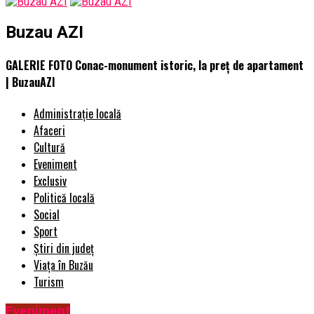
Buzau AZI
GALERIE FOTO Conac-monument istoric, la preț de apartament
| BuzauAZI
Administrație locală
Afaceri
Cultură
Eveniment
Exclusiv
Politică locală
Social
Sport
Știri din județ
Viața în Buzău
Turism
Eveniment