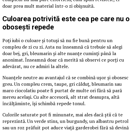
doar prea mult material într-o zi obișnuită.
Culoarea potrivită este cea pe care nu o
obosești repede
Poți iubi o culoare și totuși să nu fie bună pentru un
compleu de zi cu zi. Asta nu înseamnă că trebuie să alegi
doar bej, gri, bleumarin și alte nuanțe cuminți până la
anonimat. Înseamnă doar că merită să observi ce porți cu
adevărat, nu ce admiri la altele.
Nuanțele neutre au avantajul că se combină ușor și obosesc
greu. Un compleu crem, taupe, gri călduț, bleumarin sau
maro ciocolatiu poate fi purtat de multe ori fără să pară
mereu același. Cu alte accesorii, alt strat deasupra, altă
încălțăminte, își schimbă repede tonul.
Culorile saturate pot fi minunate, mai ales dacă știi că te
reprezintă. Un verde stins, un burgundy, un albastru petrol
sau un roz prăfuit pot aduce viață garderobei fără să devină