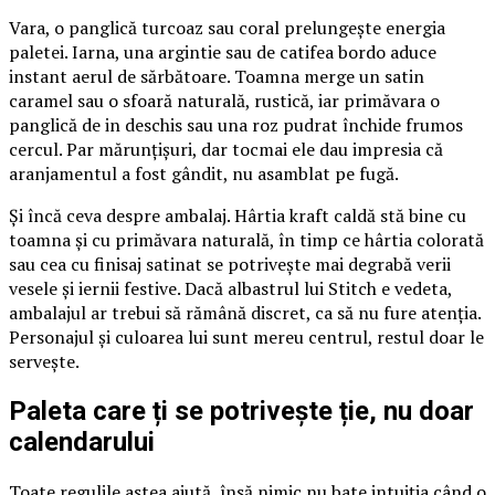
Vara, o panglică turcoaz sau coral prelungește energia
paletei. Iarna, una argintie sau de catifea bordo aduce
instant aerul de sărbătoare. Toamna merge un satin
caramel sau o sfoară naturală, rustică, iar primăvara o
panglică de in deschis sau una roz pudrat închide frumos
cercul. Par mărunțișuri, dar tocmai ele dau impresia că
aranjamentul a fost gândit, nu asamblat pe fugă.
Și încă ceva despre ambalaj. Hârtia kraft caldă stă bine cu
toamna și cu primăvara naturală, în timp ce hârtia colorată
sau cea cu finisaj satinat se potrivește mai degrabă verii
vesele și iernii festive. Dacă albastrul lui Stitch e vedeta,
ambalajul ar trebui să rămână discret, ca să nu fure atenția.
Personajul și culoarea lui sunt mereu centrul, restul doar le
servește.
Paleta care ți se potrivește ție, nu doar
calendarului
Toate regulile astea ajută, însă nimic nu bate intuiția când o