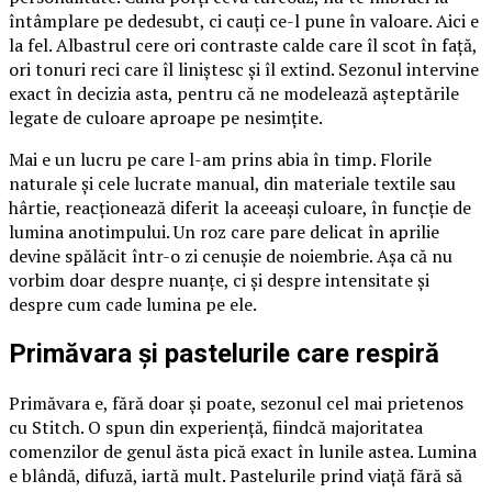
întâmplare pe dedesubt, ci cauți ce-l pune în valoare. Aici e
la fel. Albastrul cere ori contraste calde care îl scot în față,
ori tonuri reci care îl liniștesc și îl extind. Sezonul intervine
exact în decizia asta, pentru că ne modelează așteptările
legate de culoare aproape pe nesimțite.
Mai e un lucru pe care l-am prins abia în timp. Florile
naturale și cele lucrate manual, din materiale textile sau
hârtie, reacționează diferit la aceeași culoare, în funcție de
lumina anotimpului. Un roz care pare delicat în aprilie
devine spălăcit într-o zi cenușie de noiembrie. Așa că nu
vorbim doar despre nuanțe, ci și despre intensitate și
despre cum cade lumina pe ele.
Primăvara și pastelurile care respiră
Primăvara e, fără doar și poate, sezonul cel mai prietenos
cu Stitch. O spun din experiență, fiindcă majoritatea
comenzilor de genul ăsta pică exact în lunile astea. Lumina
e blândă, difuză, iartă mult. Pastelurile prind viață fără să