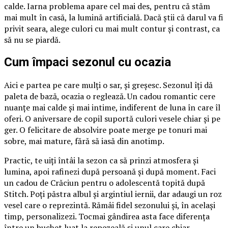
calde. Iarna problema apare cel mai des, pentru că stăm
mai mult în casă, la lumină artificială. Dacă știi că darul va fi
privit seara, alege culori cu mai mult contur și contrast, ca
să nu se piardă.
Cum împaci sezonul cu ocazia
Aici e partea pe care mulți o sar, și greșesc. Sezonul îți dă
paleta de bază, ocazia o reglează. Un cadou romantic cere
nuanțe mai calde și mai intime, indiferent de luna în care îl
oferi. O aniversare de copil suportă culori vesele chiar și pe
ger. O felicitare de absolvire poate merge pe tonuri mai
sobre, mai mature, fără să iasă din anotimp.
Practic, te uiți întâi la sezon ca să prinzi atmosfera și
lumina, apoi rafinezi după persoană și după moment. Faci
un cadou de Crăciun pentru o adolescentă topită după
Stitch. Poți păstra albul și argintiul iernii, dar adaugi un roz
vesel care o reprezintă. Rămâi fidel sezonului și, în același
timp, personalizezi. Tocmai gândirea asta face diferența
între un buchet luat la repezeală și unul care chiar