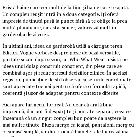
Există haine care cer mult de la tine și haine care te ajută.
Un compleu reușit intră în a doua categorie. Îți oferă
impresia de ținută pusă la punct fără să te oblige la prea
multă planificare, iar asta, sincer, valorează mult în
garderoba de zi cu zi.
În ultimii ani, ideea de garderobă utilă a câștigat teren.
Editorii Vogue vorbesc despre piese de bază versatile,
purtate sezon după sezon, iar Who What Wear insistă pe
ideea unui dulap construit conștient, din piese care se
combină ușor și reduc stresul deciziilor zilnice. În același
registru, publicațiile de stil observă că seturile coordonate
sunt apreciate tocmai pentru că oferă o formulă rapidă,
coerentă și ușor de adaptat pentru contexte diferite.
Aici apare farmecul lor real. Nu doar că arată bine
împreună, dar pot fi despărțite și purtate separat, ceea ce
înseamnă că un singur compleu bun poate da naștere la
mai multe ținute. Bluza merge cu jeanși, pantalonii merg cu
o cămașă simplă, iar dintr-odată hainele tale lucrează mai