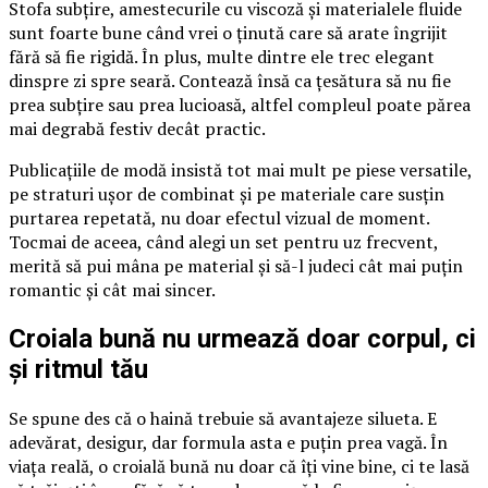
Stofa subțire, amestecurile cu viscoză și materialele fluide
sunt foarte bune când vrei o ținută care să arate îngrijit
fără să fie rigidă. În plus, multe dintre ele trec elegant
dinspre zi spre seară. Contează însă ca țesătura să nu fie
prea subțire sau prea lucioasă, altfel compleul poate părea
mai degrabă festiv decât practic.
Publicațiile de modă insistă tot mai mult pe piese versatile,
pe straturi ușor de combinat și pe materiale care susțin
purtarea repetată, nu doar efectul vizual de moment.
Tocmai de aceea, când alegi un set pentru uz frecvent,
merită să pui mâna pe material și să-l judeci cât mai puțin
romantic și cât mai sincer.
Croiala bună nu urmează doar corpul, ci
și ritmul tău
Se spune des că o haină trebuie să avantajeze silueta. E
adevărat, desigur, dar formula asta e puțin prea vagă. În
viața reală, o croială bună nu doar că îți vine bine, ci te lasă