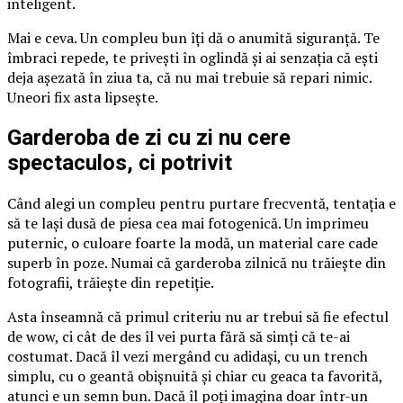
inteligent.
Mai e ceva. Un compleu bun îți dă o anumită siguranță. Te
îmbraci repede, te privești în oglindă și ai senzația că ești
deja așezată în ziua ta, că nu mai trebuie să repari nimic.
Uneori fix asta lipsește.
Garderoba de zi cu zi nu cere
spectaculos, ci potrivit
Când alegi un compleu pentru purtare frecventă, tentația e
să te lași dusă de piesa cea mai fotogenică. Un imprimeu
puternic, o culoare foarte la modă, un material care cade
superb în poze. Numai că garderoba zilnică nu trăiește din
fotografii, trăiește din repetiție.
Asta înseamnă că primul criteriu nu ar trebui să fie efectul
de wow, ci cât de des îl vei purta fără să simți că te-ai
costumat. Dacă îl vezi mergând cu adidași, cu un trench
simplu, cu o geantă obișnuită și chiar cu geaca ta favorită,
atunci e un semn bun. Dacă îl poți imagina doar într-un