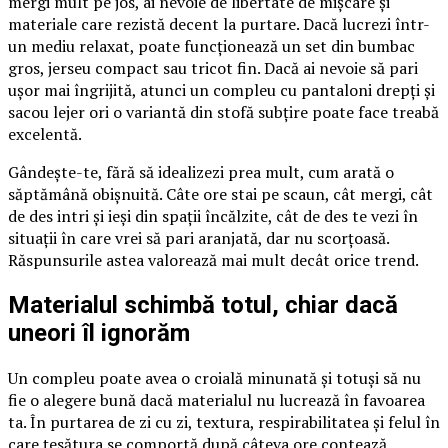
mergi mult pe jos, ai nevoie de libertate de mișcare și
materiale care rezistă decent la purtare. Dacă lucrezi într-
un mediu relaxat, poate funcționează un set din bumbac
gros, jerseu compact sau tricot fin. Dacă ai nevoie să pari
ușor mai îngrijită, atunci un compleu cu pantaloni drepți și
sacou lejer ori o variantă din stofă subțire poate face treabă
excelentă.
Gândește-te, fără să idealizezi prea mult, cum arată o
săptămână obișnuită. Câte ore stai pe scaun, cât mergi, cât
de des intri și ieși din spații încălzite, cât de des te vezi în
situații în care vrei să pari aranjată, dar nu scorțoasă.
Răspunsurile astea valorează mai mult decât orice trend.
Materialul schimbă totul, chiar dacă
uneori îl ignorăm
Un compleu poate avea o croială minunată și totuși să nu
fie o alegere bună dacă materialul nu lucrează în favoarea
ta. În purtarea de zi cu zi, textura, respirabilitatea și felul în
care țesătura se comportă după câteva ore contează