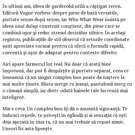
În ultimii ani, ideea de garderobă utilă a câștigat teren.
Editorii Vogue vorbesc despre piese de bază versatile,
purtate sezon după sezon, iar Who What Wear insistă pe
ideea unui dulap construit conștient, din piese care se
combină ușor și reduc stresul deciziilor zilnice. În același
registru, publicațiile de stil observă că seturile coordonate
sunt apreciate tocmai pentru că oferă o formulă rapidă,
coerentă și ușor de adaptat pentru contexte diferite.
Aici apare farmecul lor real. Nu doar că arată bine
împreună, dar pot fi despărțite și purtate separat, ceea ce
înseamnă că un singur compleu bun poate da naștere la
mai multe ținute. Bluza merge cu jeanși, pantalonii merg cu
o cămașă simplă, iar dintr-odată hainele tale lucrează mai
inteligent.
Mai e ceva. Un compleu bun îți dă o anumită siguranță. Te
îmbraci repede, te privești în oglindă și ai senzația că ești
deja așezată în ziua ta, că nu mai trebuie să repari nimic.
Uneori fix asta lipsește.