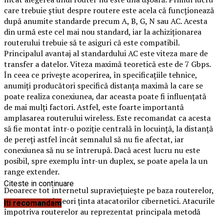
care trebuie ştiut despre routere este acela că funcţionează
după anumite standarde precum A, B, G, N sau AC. Acesta
din urmă este cel mai nou standard, iar la achiziţionarea
routerului trebuie să te asiguri că este compatibil.
Principalul avantaj al standardului AC este viteza mare de
transfer a datelor. Viteza maximă teoretică este de 7 Gbps.
În ceea ce priveşte acoperirea, în specificaţiile tehnice,
anumiţi producători specifică distanţa maximă la care se
poate realiza conexiunea, dar aceasta poate fi influenţată
de mai mulţi factori. Astfel, este foarte importantă
amplasarea routerului wireless. Este recomandat ca acesta
să fie montat într-o poziţie centrală în locuinţă, la distanţă
de pereţi astfel încât semnalul să nu fie afectat, iar
conexiunea să nu se întrerupă. Dacă acest lucru nu este
posibil, spre exemplu într-un duplex, se poate apela la un
range extender.
Citeste in continuare
Deoarece tot internetul supravieţuieşte pe baza routerelor,
acestea sunt deseori ţinta atacatorilor cibernetici. Atacurile
Iti recomandam
împotriva routerelor au reprezentat principala metodă