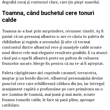
degrabă curaj și contururi clare, care țin piept soarelui.
Toamna, când buchetul cere tonuri
calde
Toamna m-a luat prin surprindere, recunosc cinstit. Aș fi
pariat că un personaj albastru n-are ce căuta în paleta de
chihlimbar și ruginiu a sezonului. Și uite că tocmai
contrastul dintre albastrul rece și nuanțele calde scoate
unul dintre cele mai elegante rezultate posibile. E ca atunci
când pui o eșarfă albastră peste un palton de culoarea
frunzelor uscate. Merge fix pentru că nu te-ai fi așteptat.
Paleta câștigătoare aici cuprinde caramel, terracotta,
muștar și un bordo discret. Albastrul personajului devine
punctul rece care echilibrează căldura din jur, iar întregul
aranjament capătă o profunzime pe care primăvara nu o
are. Lumina de toamnă, mai joasă și mai aurie, scoate
frumos tonurile calde, le face să pară pline, aproape
catifelate.