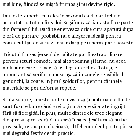
mai bine, fiindcă se mișcă frumos și nu devine rigid.
Inul este superb, mai ales în sezonul cald, dar trebuie
acceptat cu tot cu firea lui. Se șifonează, iar asta face parte
din farmecul lui. Dacă te enervează orice cută apărută după
o oră de purtare, probabil nu e alegerea ideală pentru
compleul tău de zi cu zi, chiar dacă pe umeraș pare poveste.
Tricotul fin sau jerseul de calitate pot fi extraordinare
pentru seturi comode, mai ales toamna și iarna. Au acea
moliciune care te face să le alegi din reflex. Totuși, e
important să verifici cum se așază în zonele sensibile, la
genunchi, la coate, în jurul șoldurilor, pentru că unele
materiale se pot deforma repede.
Stofa subțire, amestecurile cu viscoză și materialele fluide
sunt foarte bune când vrei o ținută care să arate îngrijit
fără să fie rigidă. În plus, multe dintre ele trec elegant
dinspre zi spre seară. Contează însă ca țesătura să nu fie
prea subțire sau prea lucioasă, altfel compleul poate părea
mai degrabă festiv decât practic.