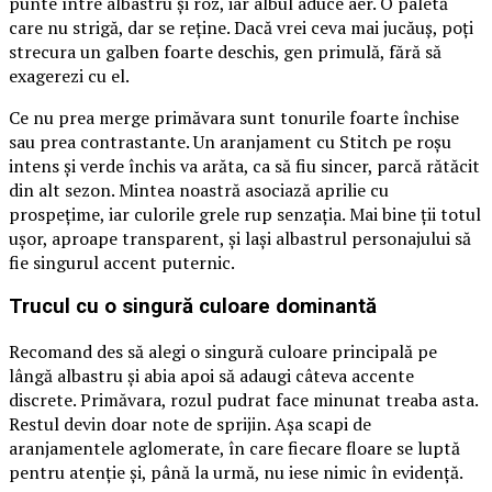
punte între albastru și roz, iar albul aduce aer. O paletă
care nu strigă, dar se reține. Dacă vrei ceva mai jucăuș, poți
strecura un galben foarte deschis, gen primulă, fără să
exagerezi cu el.
Ce nu prea merge primăvara sunt tonurile foarte închise
sau prea contrastante. Un aranjament cu Stitch pe roșu
intens și verde închis va arăta, ca să fiu sincer, parcă rătăcit
din alt sezon. Mintea noastră asociază aprilie cu
prospețime, iar culorile grele rup senzația. Mai bine ții totul
ușor, aproape transparent, și lași albastrul personajului să
fie singurul accent puternic.
Trucul cu o singură culoare dominantă
Recomand des să alegi o singură culoare principală pe
lângă albastru și abia apoi să adaugi câteva accente
discrete. Primăvara, rozul pudrat face minunat treaba asta.
Restul devin doar note de sprijin. Așa scapi de
aranjamentele aglomerate, în care fiecare floare se luptă
pentru atenție și, până la urmă, nu iese nimic în evidență.