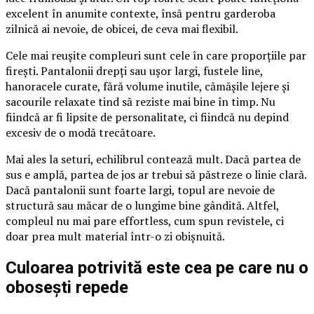
excelent în anumite contexte, însă pentru garderoba
zilnică ai nevoie, de obicei, de ceva mai flexibil.
Cele mai reușite compleuri sunt cele în care proporțiile par
firești. Pantalonii drepți sau ușor largi, fustele line,
hanoracele curate, fără volume inutile, cămășile lejere și
sacourile relaxate tind să reziste mai bine în timp. Nu
fiindcă ar fi lipsite de personalitate, ci fiindcă nu depind
excesiv de o modă trecătoare.
Mai ales la seturi, echilibrul contează mult. Dacă partea de
sus e amplă, partea de jos ar trebui să păstreze o linie clară.
Dacă pantalonii sunt foarte largi, topul are nevoie de
structură sau măcar de o lungime bine gândită. Altfel,
compleul nu mai pare effortless, cum spun revistele, ci
doar prea mult material într-o zi obișnuită.
Culoarea potrivită este cea pe care nu o
obosești repede