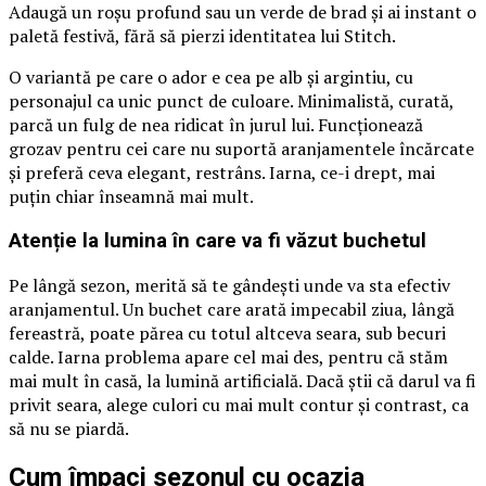
Adaugă un roșu profund sau un verde de brad și ai instant o
paletă festivă, fără să pierzi identitatea lui Stitch.
O variantă pe care o ador e cea pe alb și argintiu, cu
personajul ca unic punct de culoare. Minimalistă, curată,
parcă un fulg de nea ridicat în jurul lui. Funcționează
grozav pentru cei care nu suportă aranjamentele încărcate
și preferă ceva elegant, restrâns. Iarna, ce-i drept, mai
puțin chiar înseamnă mai mult.
Atenție la lumina în care va fi văzut buchetul
Pe lângă sezon, merită să te gândești unde va sta efectiv
aranjamentul. Un buchet care arată impecabil ziua, lângă
fereastră, poate părea cu totul altceva seara, sub becuri
calde. Iarna problema apare cel mai des, pentru că stăm
mai mult în casă, la lumină artificială. Dacă știi că darul va fi
privit seara, alege culori cu mai mult contur și contrast, ca
să nu se piardă.
Cum împaci sezonul cu ocazia