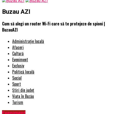
Buzau AZI
Cum să alegi un router Wi-Fi care să te protejeze de spioni |
BuzauAZI
Administrație locală
Afaceri
Cultură
Eveniment
Exclusiv
Politică locală
Social
Sport
Știri din județ
Viața în Buzău
Turism
Eveniment