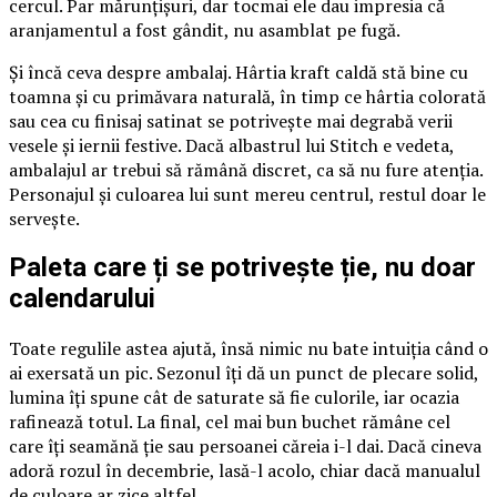
cercul. Par mărunțișuri, dar tocmai ele dau impresia că
aranjamentul a fost gândit, nu asamblat pe fugă.
Și încă ceva despre ambalaj. Hârtia kraft caldă stă bine cu
toamna și cu primăvara naturală, în timp ce hârtia colorată
sau cea cu finisaj satinat se potrivește mai degrabă verii
vesele și iernii festive. Dacă albastrul lui Stitch e vedeta,
ambalajul ar trebui să rămână discret, ca să nu fure atenția.
Personajul și culoarea lui sunt mereu centrul, restul doar le
servește.
Paleta care ți se potrivește ție, nu doar
calendarului
Toate regulile astea ajută, însă nimic nu bate intuiția când o
ai exersată un pic. Sezonul îți dă un punct de plecare solid,
lumina îți spune cât de saturate să fie culorile, iar ocazia
rafinează totul. La final, cel mai bun buchet rămâne cel
care îți seamănă ție sau persoanei căreia i-l dai. Dacă cineva
adoră rozul în decembrie, lasă-l acolo, chiar dacă manualul
de culoare ar zice altfel.