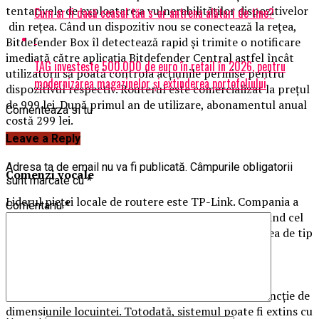
tentativele de exploatare a vulnerabilităţilor dispozitivelor
Cum ar fi dacă ceasul tău s-ar antrena alături de tine?
din reţea. Când un dispozitiv nou se conectează la reţea,
Bitdefender Box îl detectează rapid şi trimite o notificare
imediată către aplicaţia Bitdefender Central astfel încât
TAG investește 500.000 de euro în retail în 2026, pentru
utilizatorii să poată controla acţiunile permise pentru
modernizarea magazinelor și extinderea portofoliului
dispozitivul respectiv. Routerul este comercializat la preţul
de 999 lei. După primul an de utilizare, abonamentul anual
Comenteaza si tu
costă 299 lei.
Leave a Reply
Adresa ta de email nu va fi publicată.
Câmpurile obligatorii
Comenzi vocale
sunt marcate cu
*
Liderul pieţei locale de routere este TP-Link. Compania a
Comentariu
*
lansat recent Deco M5, pe care îl promovează ca fiind cel
mai sigur sistem Wi-Fi. Cunoscut şi ca soluţie de reţea de tip
mesh, TP-Link Deco M5 poate funcţiona ca router
independent oferind acoperire pe o suprafaţă de
aproximativ 140 mp, dar şi ca sistem cu trei unităţi
asigurând o acoperire de aproximativ 480 mp, în funcţie de
dimensiunile locuinţei. Totodată, sistemul poate fi extins cu