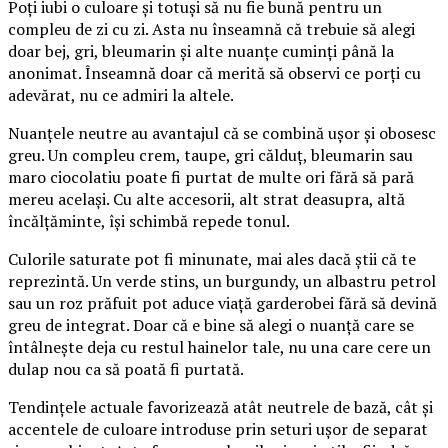
Poți iubi o culoare și totuși să nu fie bună pentru un
compleu de zi cu zi. Asta nu înseamnă că trebuie să alegi
doar bej, gri, bleumarin și alte nuanțe cuminți până la
anonimat. Înseamnă doar că merită să observi ce porți cu
adevărat, nu ce admiri la altele.
Nuanțele neutre au avantajul că se combină ușor și obosesc
greu. Un compleu crem, taupe, gri călduț, bleumarin sau
maro ciocolatiu poate fi purtat de multe ori fără să pară
mereu același. Cu alte accesorii, alt strat deasupra, altă
încălțăminte, își schimbă repede tonul.
Culorile saturate pot fi minunate, mai ales dacă știi că te
reprezintă. Un verde stins, un burgundy, un albastru petrol
sau un roz prăfuit pot aduce viață garderobei fără să devină
greu de integrat. Doar că e bine să alegi o nuanță care se
întâlnește deja cu restul hainelor tale, nu una care cere un
dulap nou ca să poată fi purtată.
Tendințele actuale favorizează atât neutrele de bază, cât și
accentele de culoare introduse prin seturi ușor de separat