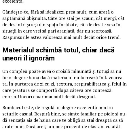
excelentă.
Gândește-te, fără să idealizezi prea mult, cum arată o
săptămână obișnuită. Câte ore stai pe scaun, cât mergi, cât
de des intri și ieși din spații încălzite, cât de des te vezi în
situații în care vrei să pari aranjată, dar nu scorțoasă.
Răspunsurile astea valorează mai mult decât orice trend.
Materialul schimbă totul, chiar dacă
uneori îl ignorăm
Un compleu poate avea o croială minunată și totuși să nu
fie o alegere bună dacă materialul nu lucrează în favoarea
ta. În purtarea de zi cu zi, textura, respirabilitatea și felul în
care țesătura se comportă după câteva ore contează
enorm. Uneori chiar mai mult decât designul.
Bumbacul este, de regulă, o alegere excelentă pentru
seturile casual. Respiră bine, se simte familiar pe piele și nu
dă senzația aia de haină care te obligă să stai dreaptă ca să
arate bine. Dacă are și un mic procent de elastan, cu atât