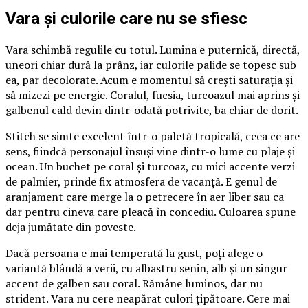
Vara și culorile care nu se sfiesc
Vara schimbă regulile cu totul. Lumina e puternică, directă,
uneori chiar dură la prânz, iar culorile palide se topesc sub
ea, par decolorate. Acum e momentul să crești saturația și
să mizezi pe energie. Coralul, fucsia, turcoazul mai aprins și
galbenul cald devin dintr-odată potrivite, ba chiar de dorit.
Stitch se simte excelent într-o paletă tropicală, ceea ce are
sens, fiindcă personajul însuși vine dintr-o lume cu plaje și
ocean. Un buchet pe coral și turcoaz, cu mici accente verzi
de palmier, prinde fix atmosfera de vacanță. E genul de
aranjament care merge la o petrecere în aer liber sau ca
dar pentru cineva care pleacă în concediu. Culoarea spune
deja jumătate din poveste.
Dacă persoana e mai temperată la gust, poți alege o
variantă blândă a verii, cu albastru senin, alb și un singur
accent de galben sau coral. Rămâne luminos, dar nu
strident. Vara nu cere neapărat culori țipătoare. Cere mai