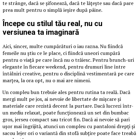
te strânge, dacă se șifonează, dacă te lățește sau dacă pare
prea mult pentru o simplă ieșire după pâine.
Începe cu stilul tău real, nu cu
versiunea ta imaginară
Aici, sincer, multe cumpărături o iau razna. Nu fiindcă
femeile nu știu ce le place, ci fiindcă uneori cumpără
pentru o viață pe care încă nu o trăiesc. Pentru brunch-uri
elegante în fiecare weekend, pentru drumuri line între
întâlniri creative, pentru o disciplină vestimentară pe care
marțea, la ora opt, nu o mai are nimeni.
Un compleu bun trebuie ales pentru rutina ta reală. Dacă
mergi mult pe jos, ai nevoie de libertate de mișcare și
materiale care rezistă decent la purtare. Dacă lucrezi într-
un mediu relaxat, poate funcționează un set din bumbac
gros, jerseu compact sau tricot fin. Dacă ai nevoie să pari
ușor mai îngrijită, atunci un compleu cu pantaloni drepți și
sacou lejer ori o variantă din stofă subțire poate face treabă