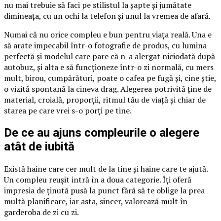
nu mai trebuie să faci pe stilistul la șapte și jumătate
dimineața, cu un ochi la telefon și unul la vremea de afară.
Numai că nu orice compleu e bun pentru viața reală. Una e
să arate impecabil într-o fotografie de produs, cu lumina
perfectă și modelul care pare că n-a alergat niciodată după
autobuz, și alta e să funcționeze într-o zi normală, cu mers
mult, birou, cumpărături, poate o cafea pe fugă și, cine știe,
o vizită spontană la cineva drag. Alegerea potrivită ține de
material, croială, proporții, ritmul tău de viață și chiar de
starea pe care vrei s-o porți pe tine.
De ce au ajuns compleurile o alegere
atât de iubită
Există haine care cer mult de la tine și haine care te ajută.
Un compleu reușit intră în a doua categorie. Îți oferă
impresia de ținută pusă la punct fără să te oblige la prea
multă planificare, iar asta, sincer, valorează mult în
garderoba de zi cu zi.