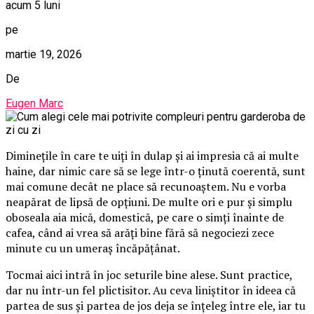
acum 5 luni
pe
martie 19, 2026
De
Eugen Marc
Diminețile în care te uiți în dulap și ai impresia că ai multe
haine, dar nimic care să se lege într-o ținută coerentă, sunt
mai comune decât ne place să recunoaștem. Nu e vorba
neapărat de lipsă de opțiuni. De multe ori e pur și simplu
oboseala aia mică, domestică, pe care o simți înainte de
cafea, când ai vrea să arăți bine fără să negociezi zece
minute cu un umeraș încăpățânat.
Tocmai aici intră în joc seturile bine alese. Sunt practice,
dar nu într-un fel plictisitor. Au ceva liniștitor în ideea că
partea de sus și partea de jos deja se înțeleg între ele, iar tu