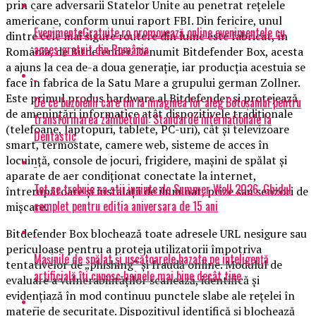
prin care adversarii Statelor Unite au penetrat reţelele
americane, conform unui raport FBI. Din fericire, unul
EvenimenteGratuite.ro promovează online evenimentele cu
dintre cele mai sigure routere din lume este fabricat, în
acces gratuit din România
România, de Bitdefender. Denumit Bitdefender Box, acesta
a ajuns la cea de-a doua generaţie, iar producţia acestuia se
face în fabrica de la Satu Mare a grupului german Zollner.
Este primul produs hardware al Bitdefender şi protejează
De ce buzoienii care țin la imaginea lor aleg Botoșaniul pentru
de ameninţări informatice atât dispozitivele tradiţionale
transformarea zâmbetului: Standarde internaționale la
(telefoane, laptopuri, tablete, PC-uri), cât şi televizoare
Dentastic
smart, termostate, camere web, sisteme de acces în
locuinţă, console de jocuri, frigidere, maşini de spălat şi
aparate de aer condiţionat conectate la internet,
Tot ce trebuie sa stii inainte de Summer Well 2026. Ghidul
întrerupătoare şi instalaţii de iluminat, prize sau senzori de
complet pentru editia aniversara de 15 ani
mişcare.
Bitdefender Box blochează toate adresele URL nesigure sau
periculoase pentru a proteja utilizatorii împotriva
Mașinile de spălat și uscătoarele bazate pe inteligență
tentativelor de „phishing“ şi fraudă online. Modulul de
artificială îți cunosc hainele mai bine decât tine
evaluare a vulnerabilităţilor scanează, identifică şi
evidenţiază în mod continuu punctele slabe ale reţelei în
materie de securitate. Dispozitivul identifică şi blochează