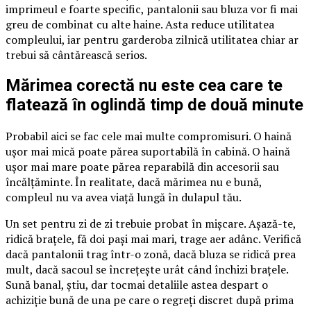
imprimeul e foarte specific, pantalonii sau bluza vor fi mai
greu de combinat cu alte haine. Asta reduce utilitatea
compleului, iar pentru garderoba zilnică utilitatea chiar ar
trebui să cântărească serios.
Mărimea corectă nu este cea care te
flatează în oglindă timp de două minute
Probabil aici se fac cele mai multe compromisuri. O haină
ușor mai mică poate părea suportabilă în cabină. O haină
ușor mai mare poate părea reparabilă din accesorii sau
încălțăminte. În realitate, dacă mărimea nu e bună,
compleul nu va avea viață lungă în dulapul tău.
Un set pentru zi de zi trebuie probat în mișcare. Așază-te,
ridică brațele, fă doi pași mai mari, trage aer adânc. Verifică
dacă pantalonii trag într-o zonă, dacă bluza se ridică prea
mult, dacă sacoul se încrețește urât când închizi brațele.
Sună banal, știu, dar tocmai detaliile astea despart o
achiziție bună de una pe care o regreți discret după prima