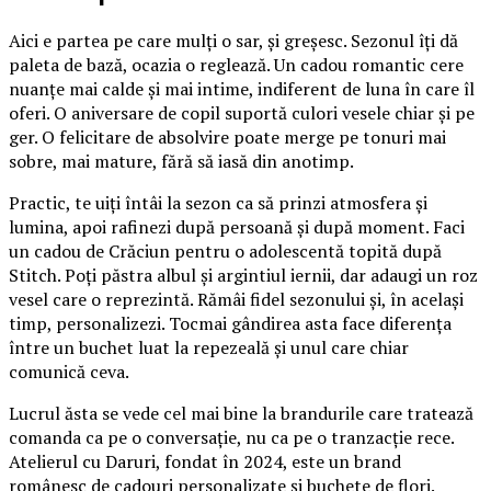
Aici e partea pe care mulți o sar, și greșesc. Sezonul îți dă
paleta de bază, ocazia o reglează. Un cadou romantic cere
nuanțe mai calde și mai intime, indiferent de luna în care îl
oferi. O aniversare de copil suportă culori vesele chiar și pe
ger. O felicitare de absolvire poate merge pe tonuri mai
sobre, mai mature, fără să iasă din anotimp.
Practic, te uiți întâi la sezon ca să prinzi atmosfera și
lumina, apoi rafinezi după persoană și după moment. Faci
un cadou de Crăciun pentru o adolescentă topită după
Stitch. Poți păstra albul și argintiul iernii, dar adaugi un roz
vesel care o reprezintă. Rămâi fidel sezonului și, în același
timp, personalizezi. Tocmai gândirea asta face diferența
între un buchet luat la repezeală și unul care chiar
comunică ceva.
Lucrul ăsta se vede cel mai bine la brandurile care tratează
comanda ca pe o conversație, nu ca pe o tranzacție rece.
Atelierul cu Daruri, fondat în 2024, este un brand
românesc de cadouri personalizate și buchete de flori.