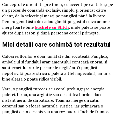
Conceptul e orientat spre tineri, cu accent pe calitate și pe
un proces de comandă exclusiv, simplu și orientat către
client, de la selecție și mesaj pe panglică până la livrare.
Pentru genul ăsta de cadou gândit pe gustul cuiva anume
merg foarte bine
buchete cu Stitch
, unde paleta se poate
ajusta după sezon și după persoana care îl primește.
Mici detalii care schimbă tot rezultatul
Culoarea florilor e doar jumătate din socoteală. Panglica,
ambalajul și fundalul aranjamentului contează enorm, și
sunt exact lucrurile pe care le neglijăm. O panglică
nepotrivită poate strica o paletă altfel impecabilă, iar una
bine aleasă o poate ridica vizibil.
Vara, o panglică turcoaz sau coral prelungește energia
paletei. Iarna, una argintie sau de catifea bordo aduce
instant aerul de sărbătoare. Toamna merge un satin
caramel sau o sfoară naturală, rustică, iar primăvara o
panglică de in deschis sau una roz pudrat închide frumos