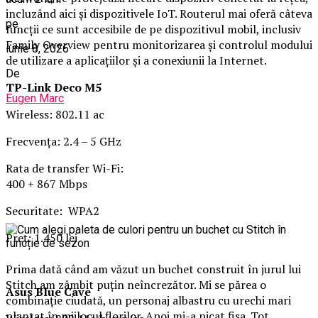
incluzând aici şi dispozitivele IoT. Routerul mai oferă câteva
pe
funcţii ce sunt accesibile de pe dispozitivul mobil, inclusiv
Family Overview pentru monitorizarea şi controlul modului
iunie 8, 2026
de utilizare a aplicaţiilor şi a conexiunii la Internet.
De
TP-Link Deco M5
Eugen Marc
Wireless: 802.11 ac
Frecvenţa: 2.4 – 5 GHz
Rata de transfer Wi-Fi:
400 + 867 Mbps
Securitate: WPA2
Preţ: 1.450 lei
Prima dată când am văzut un buchet construit în jurul lui
Stitch am zâmbit puțin neîncrezător. Mi se părea o
Asus Blue Cave
combinație ciudată, un personaj albastru cu urechi mari
plantat în mijlocul florilor. Apoi mi-a picat fisa. Tot