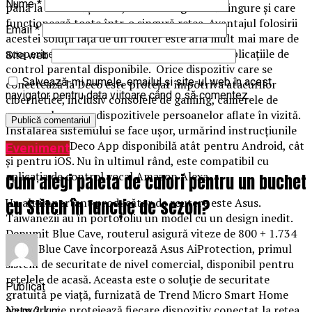
Nume
*
până la 10 unităţi Deco, ce se configurează singure şi care
funcţionează toate într-o singură reţea. Avantajul folosirii
Email
*
acestei soluţii faţă de un router este aria mult mai mare de
acoperire şi, în plus, nivelul de securitate şi aplicaţiile de
Site web
control parental disponibile. Orice dispozitiv care se
Salvează-mi numele, emailul și site-ul web în acest
conectează la Deco este protejat împotriva atacurilor
navigator pentru data viitoare când o să comentez.
cibernetice, inclusiv consolele de gaming, camerele de
supraveghere sau dispozitivele persoanelor aflate în vizită.
Instalarea sistemului se face uşor, urmărind instrucţiunile
din aplicaţia Deco App disponibilă atât pentru Android, cât
Eveniment
şi pentru iOS. Nu în ultimul rând, este compatibil cu
aplicaţia de control vocal Amazon Alexa.
Cum alegi paleta de culori pentru un buchet
cu Stitch în funcție de sezon?
Un alt important producător de routere este Asus.
Taiwanezii au în portofoliu un model cu un design inedit.
Denumit Blue Cave, routerul asigură viteze de 800 + 1.734
Mbps. Blue Cave încorporează Asus AiProtection, primul
sistem de securitate de nivel comercial, disponibil pentru
reţelele de acasă. Aceasta este o soluţie de securitate
Publicat
gratuită pe viaţă, furnizată de Trend Micro Smart Home
Network, ce protejează fiecare dispozitiv conectat la reţea,
acum 2 luni