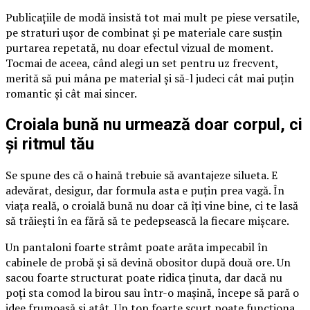
Publicațiile de modă insistă tot mai mult pe piese versatile,
pe straturi ușor de combinat și pe materiale care susțin
purtarea repetată, nu doar efectul vizual de moment.
Tocmai de aceea, când alegi un set pentru uz frecvent,
merită să pui mâna pe material și să-l judeci cât mai puțin
romantic și cât mai sincer.
Croiala bună nu urmează doar corpul, ci
și ritmul tău
Se spune des că o haină trebuie să avantajeze silueta. E
adevărat, desigur, dar formula asta e puțin prea vagă. În
viața reală, o croială bună nu doar că îți vine bine, ci te lasă
să trăiești în ea fără să te pedepsească la fiecare mișcare.
Un pantaloni foarte strâmt poate arăta impecabil în
cabinele de probă și să devină obositor după două ore. Un
sacou foarte structurat poate ridica ținuta, dar dacă nu
poți sta comod la birou sau într-o mașină, începe să pară o
idee frumoasă și atât. Un top foarte scurt poate funcționa