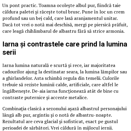
Un pont practic. Toamna ocolește albul pur, fiindcă taie
căldura paletei și răcește totul brusc. Pune în loc un crem
profund sau un bej cald, care lasă aranjamentul unitar.
Dacă tot vrei o notă mai deschisă, mergi pe piersică prăfuit,
care leagă chihlimbarul de albastru fără să strice armonia.
Iarna și contrastele care prind la lumina
serii
Iarna lumina naturală e scurtă și rece, iar majoritatea
cadourilor ajung la destinatar seara, la lumina lămpilor sau
a ghirlandelor. Asta schimbă regula din temelii. Culorile
trebuie să reziste luminii calde, artificiale, care altfel le
îngălbenește. De-aia iarna funcționează atât de bine cu
contraste puternice și accente metalice.
Combinația clasică a sezonului așază albastrul personajului
lângă alb pur, argintiu și o notă de albastru-noapte.
Rezultatul are ceva glacial și sofisticat, exact pe gustul
perioadei de sărbători. Vrei căldură în mijlocul iernii.