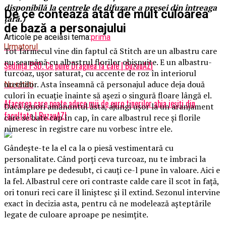
disponibilă la centrele de difuzare a presei din întreaga
De ce contează atât de mult culoarea
ţară.)
de bază a personajului
Articole pe aceiasi tema:
prima
Urmatorul
Tot farmecul vine din faptul că Stitch are un albastru care
nu seamănă cu albastrul florilor obișnuite. E un albastru-
Ședință PSD. Ce pune Dragnea la cale | BuzauAZI
turcoaz, ușor saturat, cu accente de roz în interiorul
urechilor. Asta înseamnă că personajul aduce deja două
Nu ratati
culori în ecuație înainte să așezi o singură floare lângă el.
Afacerea care poate aduce mii de euro tinerilor abia ieșiți din
Dacă ignori amănuntul ăsta, ajungi ușor la un aranjament
facultate | BuzauAZI
care se bate cap în cap, în care albastrul rece și florile
nimeresc în registre care nu vorbesc între ele.
Gândește-te la el ca la o piesă vestimentară cu
personalitate. Când porți ceva turcoaz, nu te îmbraci la
întâmplare pe dedesubt, ci cauți ce-l pune în valoare. Aici e
la fel. Albastrul cere ori contraste calde care îl scot în față,
ori tonuri reci care îl liniștesc și îl extind. Sezonul intervine
exact în decizia asta, pentru că ne modelează așteptările
legate de culoare aproape pe nesimțite.