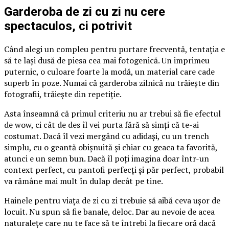
Garderoba de zi cu zi nu cere
spectaculos, ci potrivit
Când alegi un compleu pentru purtare frecventă, tentația e
să te lași dusă de piesa cea mai fotogenică. Un imprimeu
puternic, o culoare foarte la modă, un material care cade
superb în poze. Numai că garderoba zilnică nu trăiește din
fotografii, trăiește din repetiție.
Asta înseamnă că primul criteriu nu ar trebui să fie efectul
de wow, ci cât de des îl vei purta fără să simți că te-ai
costumat. Dacă îl vezi mergând cu adidași, cu un trench
simplu, cu o geantă obișnuită și chiar cu geaca ta favorită,
atunci e un semn bun. Dacă îl poți imagina doar într-un
context perfect, cu pantofi perfecți și păr perfect, probabil
va rămâne mai mult în dulap decât pe tine.
Hainele pentru viața de zi cu zi trebuie să aibă ceva ușor de
locuit. Nu spun să fie banale, deloc. Dar au nevoie de acea
naturalețe care nu te face să te întrebi la fiecare oră dacă