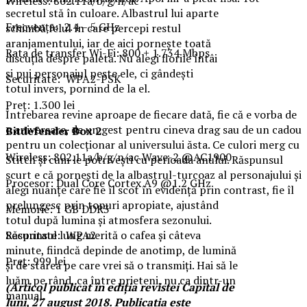
Wireless: 802.11a/b/g/n/ac
secretul stă în culoare. Albastrul lui aparte
Frecvenţa: 2.4 – 5 GHz
schimbă felul în care percepi restul
aranjamentului, iar de aici pornește toată
Rata de transfer Wi-Fi: 800 + 1.734 Mbps
discuția despre paletă. Nu alegi florile întâi
și pui personajul peste ele, ci gândești
Securitate: WPA2-PSK
totul invers, pornind de la el.
Preţ: 1.300 lei
Întrebarea revine aproape de fiecare dată, fie că e vorba de
o aniversare, de un gest pentru cineva drag sau de un cadou
Bitdefender Box 2
pentru un colecționar al universului ăsta. Ce culori merg cu
Wireless: 802.11a/b/g/n/ac Wave-2 @AC1900
Stitch și cum le potrivești cu perioada anului. Răspunsul
scurt e că pornești de la albastrul-turcoaz al personajului și
Procesor: Dual Core Cortex A9 @1.2 GHz
alegi nuanțe care fie îl scot în evidență prin contrast, fie îl
prelungesc prin tonuri apropiate, ajustând
Memorie: 1 GB DDR3
totul după lumina și atmosfera sezonului.
Securitate: WPA2
Răspunsul lung merită o cafea și câteva
minute, fiindcă depinde de anotimp, de lumină
Preţ: 999 lei
și de starea pe care vrei să o transmiți. Hai să le
luăm pe rând, ca între prieteni, nu ca dintr-un
(Articol publicat în ediţia revistei Capital de
manual.
luni, 27 august 2018. Publicaţia este