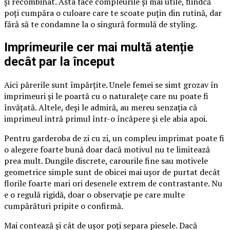
și recombinat. Asta face compleurile și mai utile, fiindcă
poți cumpăra o culoare care te scoate puțin din rutină, dar
fără să te condamne la o singură formulă de styling.
Imprimeurile cer mai multă atenție
decât par la început
Aici părerile sunt împărțite. Unele femei se simt grozav în
imprimeuri și le poartă cu o naturalețe care nu poate fi
învățată. Altele, deși le admiră, au mereu senzația că
imprimeul intră primul într-o încăpere și ele abia apoi.
Pentru garderoba de zi cu zi, un compleu imprimat poate fi
o alegere foarte bună doar dacă motivul nu te limitează
prea mult. Dungile discrete, carourile fine sau motivele
geometrice simple sunt de obicei mai ușor de purtat decât
florile foarte mari ori desenele extrem de contrastante. Nu
e o regulă rigidă, doar o observație pe care multe
cumpărături pripite o confirmă.
Mai contează și cât de ușor poți separa piesele. Dacă