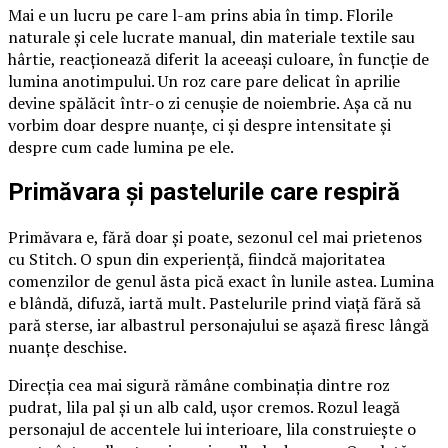
Mai e un lucru pe care l-am prins abia în timp. Florile
naturale și cele lucrate manual, din materiale textile sau
hârtie, reacționează diferit la aceeași culoare, în funcție de
lumina anotimpului. Un roz care pare delicat în aprilie
devine spălăcit într-o zi cenușie de noiembrie. Așa că nu
vorbim doar despre nuanțe, ci și despre intensitate și
despre cum cade lumina pe ele.
Primăvara și pastelurile care respiră
Primăvara e, fără doar și poate, sezonul cel mai prietenos
cu Stitch. O spun din experiență, fiindcă majoritatea
comenzilor de genul ăsta pică exact în lunile astea. Lumina
e blândă, difuză, iartă mult. Pastelurile prind viață fără să
pară sterse, iar albastrul personajului se așază firesc lângă
nuanțe deschise.
Direcția cea mai sigură rămâne combinația dintre roz
pudrat, lila pal și un alb cald, ușor cremos. Rozul leagă
personajul de accentele lui interioare, lila construiește o