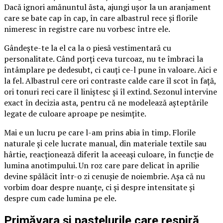
Dacă ignori amănuntul ăsta, ajungi ușor la un aranjament
care se bate cap în cap, în care albastrul rece și florile
nimeresc în registre care nu vorbesc între ele.
Gândește-te la el ca la o piesă vestimentară cu
personalitate. Când porți ceva turcoaz, nu te îmbraci la
întâmplare pe dedesubt, ci cauți ce-l pune în valoare. Aici e
la fel. Albastrul cere ori contraste calde care îl scot în față,
ori tonuri reci care îl liniștesc și îl extind. Sezonul intervine
exact în decizia asta, pentru că ne modelează așteptările
legate de culoare aproape pe nesimțite.
Mai e un lucru pe care l-am prins abia în timp. Florile
naturale și cele lucrate manual, din materiale textile sau
hârtie, reacționează diferit la aceeași culoare, în funcție de
lumina anotimpului. Un roz care pare delicat în aprilie
devine spălăcit într-o zi cenușie de noiembrie. Așa că nu
vorbim doar despre nuanțe, ci și despre intensitate și
despre cum cade lumina pe ele.
Primăvara și pastelurile care respiră