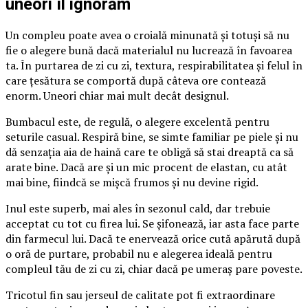
uneori îl ignorăm
Un compleu poate avea o croială minunată și totuși să nu
fie o alegere bună dacă materialul nu lucrează în favoarea
ta. În purtarea de zi cu zi, textura, respirabilitatea și felul în
care țesătura se comportă după câteva ore contează
enorm. Uneori chiar mai mult decât designul.
Bumbacul este, de regulă, o alegere excelentă pentru
seturile casual. Respiră bine, se simte familiar pe piele și nu
dă senzația aia de haină care te obligă să stai dreaptă ca să
arate bine. Dacă are și un mic procent de elastan, cu atât
mai bine, fiindcă se mișcă frumos și nu devine rigid.
Inul este superb, mai ales în sezonul cald, dar trebuie
acceptat cu tot cu firea lui. Se șifonează, iar asta face parte
din farmecul lui. Dacă te enervează orice cută apărută după
o oră de purtare, probabil nu e alegerea ideală pentru
compleul tău de zi cu zi, chiar dacă pe umeraș pare poveste.
Tricotul fin sau jerseul de calitate pot fi extraordinare