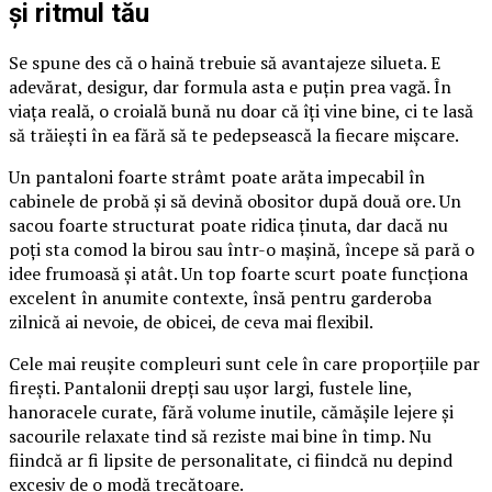
și ritmul tău
Se spune des că o haină trebuie să avantajeze silueta. E
adevărat, desigur, dar formula asta e puțin prea vagă. În
viața reală, o croială bună nu doar că îți vine bine, ci te lasă
să trăiești în ea fără să te pedepsească la fiecare mișcare.
Un pantaloni foarte strâmt poate arăta impecabil în
cabinele de probă și să devină obositor după două ore. Un
sacou foarte structurat poate ridica ținuta, dar dacă nu
poți sta comod la birou sau într-o mașină, începe să pară o
idee frumoasă și atât. Un top foarte scurt poate funcționa
excelent în anumite contexte, însă pentru garderoba
zilnică ai nevoie, de obicei, de ceva mai flexibil.
Cele mai reușite compleuri sunt cele în care proporțiile par
firești. Pantalonii drepți sau ușor largi, fustele line,
hanoracele curate, fără volume inutile, cămășile lejere și
sacourile relaxate tind să reziste mai bine în timp. Nu
fiindcă ar fi lipsite de personalitate, ci fiindcă nu depind
excesiv de o modă trecătoare.