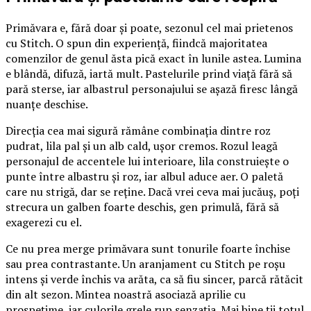
Primăvara e, fără doar și poate, sezonul cel mai prietenos
cu Stitch. O spun din experiență, fiindcă majoritatea
comenzilor de genul ăsta pică exact în lunile astea. Lumina
e blândă, difuză, iartă mult. Pastelurile prind viață fără să
pară sterse, iar albastrul personajului se așază firesc lângă
nuanțe deschise.
Direcția cea mai sigură rămâne combinația dintre roz
pudrat, lila pal și un alb cald, ușor cremos. Rozul leagă
personajul de accentele lui interioare, lila construiește o
punte între albastru și roz, iar albul aduce aer. O paletă
care nu strigă, dar se reține. Dacă vrei ceva mai jucăuș, poți
strecura un galben foarte deschis, gen primulă, fără să
exagerezi cu el.
Ce nu prea merge primăvara sunt tonurile foarte închise
sau prea contrastante. Un aranjament cu Stitch pe roșu
intens și verde închis va arăta, ca să fiu sincer, parcă rătăcit
din alt sezon. Mintea noastră asociază aprilie cu
prospețime, iar culorile grele rup senzația. Mai bine ții totul