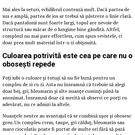
Mai ales la seturi, echilibrul contează mult. Dacă partea de
sus e amplă, partea de jos ar trebui să păstreze o linie clară.
Dacă pantalonii sunt foarte largi, topul are nevoie de
structură sau măcar de o lungime bine gândită. Altfel,
compleul nu mai pare effortless, cum spun revistele, ci
doar prea mult material într-o zi obișnuită.
Culoarea potrivită este cea pe care nu o
obosești repede
Poți iubi o culoare și totuși să nu fie bună pentru un
compleu de zi cu zi. Asta nu înseamnă că trebuie să alegi
doar bej, gri, bleumarin și alte nuanțe cuminți până la
anonimat. Înseamnă doar că merită să observi ce porți cu
adevărat, nu ce admiri la altele.
Nuanțele neutre au avantajul că se combină ușor și obosesc
greu. Un compleu crem, taupe, gri călduț, bleumarin sau
maro ciocolatiu poate fi purtat de multe ori fără să pară