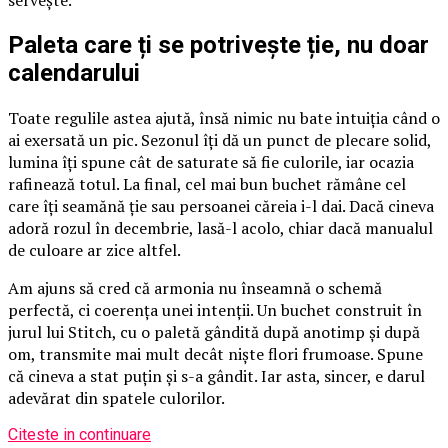
servește.
Paleta care ți se potrivește ție, nu doar
calendarului
Toate regulile astea ajută, însă nimic nu bate intuiția când o
ai exersată un pic. Sezonul îți dă un punct de plecare solid,
lumina îți spune cât de saturate să fie culorile, iar ocazia
rafinează totul. La final, cel mai bun buchet rămâne cel
care îți seamănă ție sau persoanei căreia i-l dai. Dacă cineva
adoră rozul în decembrie, lasă-l acolo, chiar dacă manualul
de culoare ar zice altfel.
Am ajuns să cred că armonia nu înseamnă o schemă
perfectă, ci coerența unei intenții. Un buchet construit în
jurul lui Stitch, cu o paletă gândită după anotimp și după
om, transmite mai mult decât niște flori frumoase. Spune
că cineva a stat puțin și s-a gândit. Iar asta, sincer, e darul
adevărat din spatele culorilor.
Citeste in continuare