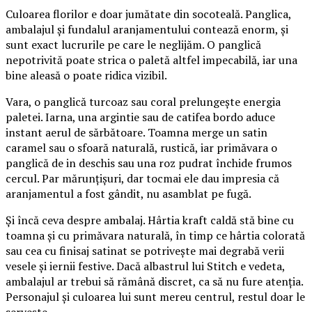
Culoarea florilor e doar jumătate din socoteală. Panglica,
ambalajul și fundalul aranjamentului contează enorm, și
sunt exact lucrurile pe care le neglijăm. O panglică
nepotrivită poate strica o paletă altfel impecabilă, iar una
bine aleasă o poate ridica vizibil.
Vara, o panglică turcoaz sau coral prelungește energia
paletei. Iarna, una argintie sau de catifea bordo aduce
instant aerul de sărbătoare. Toamna merge un satin
caramel sau o sfoară naturală, rustică, iar primăvara o
panglică de in deschis sau una roz pudrat închide frumos
cercul. Par mărunțișuri, dar tocmai ele dau impresia că
aranjamentul a fost gândit, nu asamblat pe fugă.
Și încă ceva despre ambalaj. Hârtia kraft caldă stă bine cu
toamna și cu primăvara naturală, în timp ce hârtia colorată
sau cea cu finisaj satinat se potrivește mai degrabă verii
vesele și iernii festive. Dacă albastrul lui Stitch e vedeta,
ambalajul ar trebui să rămână discret, ca să nu fure atenția.
Personajul și culoarea lui sunt mereu centrul, restul doar le