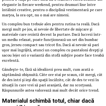
elegante în fiecare weekend, pentru drumuri line între
întâlniri creative, pentru o disciplină vestimentară pe care
marțea, la ora opt, nu o mai are nimeni.
Un compleu bun trebuie ales pentru rutina ta reală. Dacă
mergi mult pe jos, ai nevoie de libertate de mișcare și
materiale care rezistă decent la purtare. Dacă lucrezi într-
un mediu relaxat, poate funcționează un set din bumbac
gros, jerseu compact sau tricot fin. Dacă ai nevoie să pari
ușor mai îngrijită, atunci un compleu cu pantaloni drepți și
sacou lejer ori o variantă din stofă subțire poate face treabă
excelentă.
Gândește-te, fără să idealizezi prea mult, cum arată o
săptămână obișnuită. Câte ore stai pe scaun, cât mergi, cât
de des intri și ieși din spații încălzite, cât de des te vezi în
situații în care vrei să pari aranjată, dar nu scorțoasă.
Răspunsurile astea valorează mai mult decât orice trend.
Materialul schimbă totul, chiar dacă