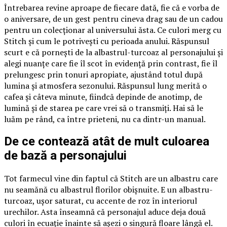
Întrebarea revine aproape de fiecare dată, fie că e vorba de
o aniversare, de un gest pentru cineva drag sau de un cadou
pentru un colecționar al universului ăsta. Ce culori merg cu
Stitch și cum le potrivești cu perioada anului. Răspunsul
scurt e că pornești de la albastrul-turcoaz al personajului și
alegi nuanțe care fie îl scot în evidență prin contrast, fie îl
prelungesc prin tonuri apropiate, ajustând totul după
lumina și atmosfera sezonului. Răspunsul lung merită o
cafea și câteva minute, fiindcă depinde de anotimp, de
lumină și de starea pe care vrei să o transmiți. Hai să le
luăm pe rând, ca între prieteni, nu ca dintr-un manual.
De ce contează atât de mult culoarea
de bază a personajului
Tot farmecul vine din faptul că Stitch are un albastru care
nu seamănă cu albastrul florilor obișnuite. E un albastru-
turcoaz, ușor saturat, cu accente de roz în interiorul
urechilor. Asta înseamnă că personajul aduce deja două
culori în ecuație înainte să așezi o singură floare lângă el.