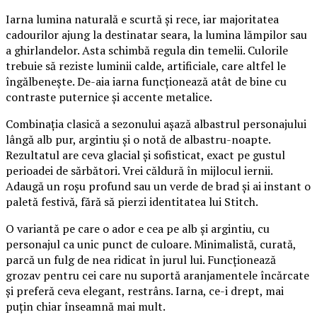
Iarna lumina naturală e scurtă și rece, iar majoritatea
cadourilor ajung la destinatar seara, la lumina lămpilor sau
a ghirlandelor. Asta schimbă regula din temelii. Culorile
trebuie să reziste luminii calde, artificiale, care altfel le
îngălbenește. De-aia iarna funcționează atât de bine cu
contraste puternice și accente metalice.
Combinația clasică a sezonului așază albastrul personajului
lângă alb pur, argintiu și o notă de albastru-noapte.
Rezultatul are ceva glacial și sofisticat, exact pe gustul
perioadei de sărbători. Vrei căldură în mijlocul iernii.
Adaugă un roșu profund sau un verde de brad și ai instant o
paletă festivă, fără să pierzi identitatea lui Stitch.
O variantă pe care o ador e cea pe alb și argintiu, cu
personajul ca unic punct de culoare. Minimalistă, curată,
parcă un fulg de nea ridicat în jurul lui. Funcționează
grozav pentru cei care nu suportă aranjamentele încărcate
și preferă ceva elegant, restrâns. Iarna, ce-i drept, mai
puțin chiar înseamnă mai mult.