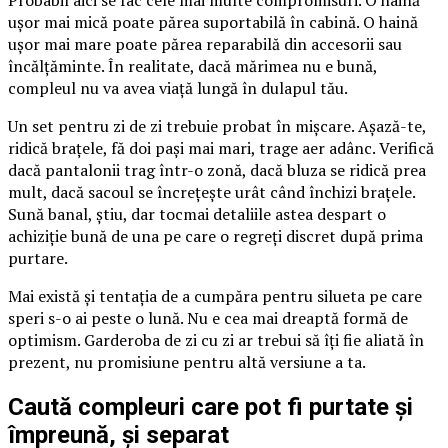
ușor mai mică poate părea suportabilă în cabină. O haină
ușor mai mare poate părea reparabilă din accesorii sau
încălțăminte. În realitate, dacă mărimea nu e bună,
compleul nu va avea viață lungă în dulapul tău.
Un set pentru zi de zi trebuie probat în mișcare. Așază-te,
ridică brațele, fă doi pași mai mari, trage aer adânc. Verifică
dacă pantalonii trag într-o zonă, dacă bluza se ridică prea
mult, dacă sacoul se încrețește urât când închizi brațele.
Sună banal, știu, dar tocmai detaliile astea despart o
achiziție bună de una pe care o regreți discret după prima
purtare.
Mai există și tentația de a cumpăra pentru silueta pe care
speri s-o ai peste o lună. Nu e cea mai dreaptă formă de
optimism. Garderoba de zi cu zi ar trebui să îți fie aliată în
prezent, nu promisiune pentru altă versiune a ta.
Caută compleuri care pot fi purtate și
împreună, și separat