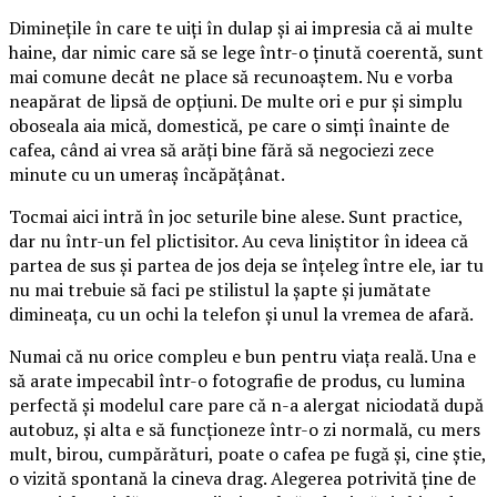
Diminețile în care te uiți în dulap și ai impresia că ai multe
haine, dar nimic care să se lege într-o ținută coerentă, sunt
mai comune decât ne place să recunoaștem. Nu e vorba
neapărat de lipsă de opțiuni. De multe ori e pur și simplu
oboseala aia mică, domestică, pe care o simți înainte de
cafea, când ai vrea să arăți bine fără să negociezi zece
minute cu un umeraș încăpățânat.
Tocmai aici intră în joc seturile bine alese. Sunt practice,
dar nu într-un fel plictisitor. Au ceva liniștitor în ideea că
partea de sus și partea de jos deja se înțeleg între ele, iar tu
nu mai trebuie să faci pe stilistul la șapte și jumătate
dimineața, cu un ochi la telefon și unul la vremea de afară.
Numai că nu orice compleu e bun pentru viața reală. Una e
să arate impecabil într-o fotografie de produs, cu lumina
perfectă și modelul care pare că n-a alergat niciodată după
autobuz, și alta e să funcționeze într-o zi normală, cu mers
mult, birou, cumpărături, poate o cafea pe fugă și, cine știe,
o vizită spontană la cineva drag. Alegerea potrivită ține de