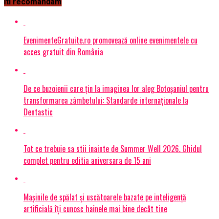
Iti recomandam
EvenimenteGratuite.ro promovează online evenimentele cu
acces gratuit din România
De ce buzoienii care țin la imaginea lor aleg Botoșaniul pentru
transformarea zâmbetului: Standarde internaționale la
Dentastic
Tot ce trebuie sa stii inainte de Summer Well 2026. Ghidul
complet pentru editia aniversara de 15 ani
Mașinile de spălat și uscătoarele bazate pe inteligență
artificială îți cunosc hainele mai bine decât tine