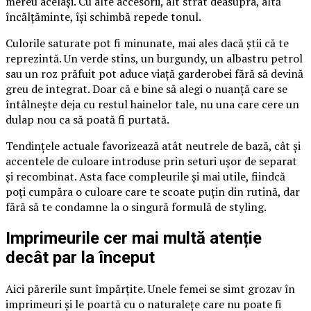
mereu același. Cu alte accesorii, alt strat deasupra, altă
încălțăminte, își schimbă repede tonul.
Culorile saturate pot fi minunate, mai ales dacă știi că te
reprezintă. Un verde stins, un burgundy, un albastru petrol
sau un roz prăfuit pot aduce viață garderobei fără să devină
greu de integrat. Doar că e bine să alegi o nuanță care se
întâlnește deja cu restul hainelor tale, nu una care cere un
dulap nou ca să poată fi purtată.
Tendințele actuale favorizează atât neutrele de bază, cât și
accentele de culoare introduse prin seturi ușor de separat
și recombinat. Asta face compleurile și mai utile, fiindcă
poți cumpăra o culoare care te scoate puțin din rutină, dar
fără să te condamne la o singură formulă de styling.
Imprimeurile cer mai multă atenție
decât par la început
Aici părerile sunt împărțite. Unele femei se simt grozav în
imprimeuri și le poartă cu o naturalețe care nu poate fi