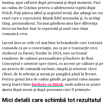
lumina, apoi rafinezi după persoană și după moment. Faci
un cadou de Crăciun pentru o adolescentă topită după
Stitch. Poți păstra albul și argintiul iernii, dar adaugi un roz
vesel care o reprezintă. Rămâi fidel sezonului și, în același
timp, personalizezi. Tocmai gândirea asta face diferența
între un buchet luat la repezeală și unul care chiar
comunică ceva.
Lucrul ăsta se vede cel mai bine la brandurile care tratează
comanda ca pe o conversație, nu ca pe o tranzacție rece.
Atelierul cu Daruri, fondat în 2024, este un brand
românesc de cadouri personalizate și buchete de flori.
Conceptul e orientat spre tineri, cu accent pe calitate și pe
un proces de comandă exclusiv, simplu și orientat către
client, de la selecție și mesaj pe panglică până la livrare.
Pentru genul ăsta de cadou gândit pe gustul cuiva anume
merg foarte bine
buchete cu Stitch
, unde paleta se poate
ajusta după sezon și după persoana care îl primește.
Mici detalii care schimbă tot rezultatul