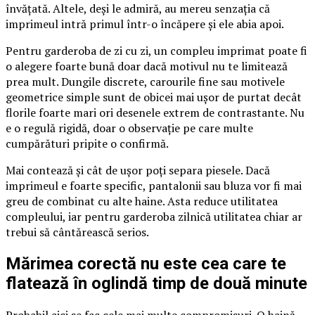
învățată. Altele, deși le admiră, au mereu senzația că
imprimeul intră primul într-o încăpere și ele abia apoi.
Pentru garderoba de zi cu zi, un compleu imprimat poate fi
o alegere foarte bună doar dacă motivul nu te limitează
prea mult. Dungile discrete, carourile fine sau motivele
geometrice simple sunt de obicei mai ușor de purtat decât
florile foarte mari ori desenele extrem de contrastante. Nu
e o regulă rigidă, doar o observație pe care multe
cumpărături pripite o confirmă.
Mai contează și cât de ușor poți separa piesele. Dacă
imprimeul e foarte specific, pantalonii sau bluza vor fi mai
greu de combinat cu alte haine. Asta reduce utilitatea
compleului, iar pentru garderoba zilnică utilitatea chiar ar
trebui să cântărească serios.
Mărimea corectă nu este cea care te
flatează în oglindă timp de două minute
Probabil aici se fac cele mai multe compromisuri. O haină