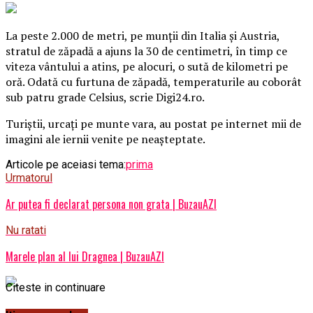
La peste 2.000 de metri, pe munţii din Italia şi Austria,
stratul de zăpadă a ajuns la 30 de centimetri, în timp ce
viteza vântului a atins, pe alocuri, o sută de kilometri pe
oră. Odată cu furtuna de zăpadă, temperaturile au coborât
sub patru grade Celsius, scrie Digi24.ro.
Turiştii, urcaţi pe munte vara, au postat pe internet mii de
imagini ale iernii venite pe neaşteptate.
Articole pe aceiasi tema:
prima
Urmatorul
Ar putea fi declarat persona non grata | BuzauAZI
Nu ratati
Marele plan al lui Dragnea | BuzauAZI
Citeste in continuare