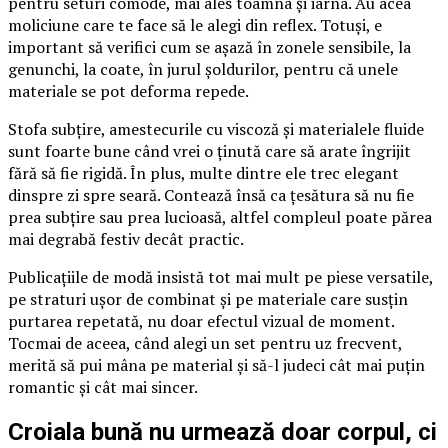
pentru seturi comode, mai ales toamna și iarna. Au acea
moliciune care te face să le alegi din reflex. Totuși, e
important să verifici cum se așază în zonele sensibile, la
genunchi, la coate, în jurul șoldurilor, pentru că unele
materiale se pot deforma repede.
Stofa subțire, amestecurile cu viscoză și materialele fluide
sunt foarte bune când vrei o ținută care să arate îngrijit
fără să fie rigidă. În plus, multe dintre ele trec elegant
dinspre zi spre seară. Contează însă ca țesătura să nu fie
prea subțire sau prea lucioasă, altfel compleul poate părea
mai degrabă festiv decât practic.
Publicațiile de modă insistă tot mai mult pe piese versatile,
pe straturi ușor de combinat și pe materiale care susțin
purtarea repetată, nu doar efectul vizual de moment.
Tocmai de aceea, când alegi un set pentru uz frecvent,
merită să pui mâna pe material și să-l judeci cât mai puțin
romantic și cât mai sincer.
Croiala bună nu urmează doar corpul, ci