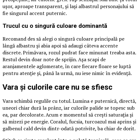
ușor, aproape transparent, și lași albastrul personajului să
fie singurul accent puternic.
Trucul cu o singură culoare dominantă
Recomand des să alegi o singură culoare principală pe
lângă albastru și abia apoi să adaugi câteva accente
discrete. Primăvara, rozul pudrat face minunat treaba asta.
Restul devin doar note de sprijin. Așa scapi de
aranjamentele aglomerate, în care fiecare floare se luptă
pentru atenție și, până la urmă, nu iese nimic în evidență.
Vara și culorile care nu se sfiesc
Vara schimbă regulile cu totul. Lumina e puternică, directă,
uneori chiar dură la prânz, iar culorile palide se topesc sub
ea, par decolorate. Acum e momentul să crești saturația și
să mizezi pe energie. Coralul, fucsia, turcoazul mai aprins și
galbenul cald devin dintr-odată potrivite, ba chiar de dorit.