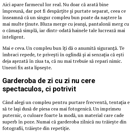
Aici apare farmecul lor real. Nu doar că arată bine
împreună, dar pot fi despărțite și purtate separat, ceea ce
înseamnă că un singur compleu bun poate da naștere la
mai multe ținute. Bluza merge cu jeanși, pantalonii merg cu
o cămașă simplă, iar dintr-odată hainele tale lucrează mai
inteligent.
Mai e ceva. Un compleu bun îți dă o anumită siguranță. Te
îmbraci repede, te privești în oglindă și ai senzația că ești
deja așezată în ziua ta, că nu mai trebuie să repari nimic.
Uneori fix asta lipsește.
Garderoba de zi cu zi nu cere
spectaculos, ci potrivit
Când alegi un compleu pentru purtare frecventă, tentația e
să te lași dusă de piesa cea mai fotogenică. Un imprimeu
puternic, o culoare foarte la modă, un material care cade
superb în poze. Numai că garderoba zilnică nu trăiește din
fotografii, trăiește din repetiție.