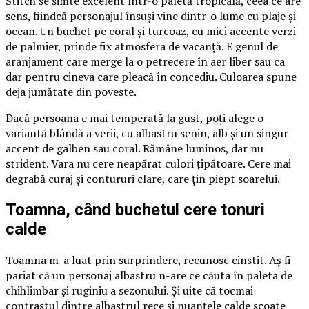
Stitch se simte excelent într-o paletă tropicală, ceea ce are
sens, fiindcă personajul însuși vine dintr-o lume cu plaje și
ocean. Un buchet pe coral și turcoaz, cu mici accente verzi
de palmier, prinde fix atmosfera de vacanță. E genul de
aranjament care merge la o petrecere în aer liber sau ca
dar pentru cineva care pleacă în concediu. Culoarea spune
deja jumătate din poveste.
Dacă persoana e mai temperată la gust, poți alege o
variantă blândă a verii, cu albastru senin, alb și un singur
accent de galben sau coral. Rămâne luminos, dar nu
strident. Vara nu cere neapărat culori țipătoare. Cere mai
degrabă curaj și contururi clare, care țin piept soarelui.
Toamna, când buchetul cere tonuri
calde
Toamna m-a luat prin surprindere, recunosc cinstit. Aș fi
pariat că un personaj albastru n-are ce căuta în paleta de
chihlimbar și ruginiu a sezonului. Și uite că tocmai
contrastul dintre albastrul rece și nuanțele calde scoate