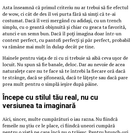
Asta înseamnă că primul criteriu nu ar trebui să fie efectul
de wow, ci cât de des îl vei purta fără să simți că te-ai
costumat. Dacă îl vezi mergând cu adidași, cu un trench
simplu, cu o geantă obișnuită și chiar cu geaca ta favorită,
atunci e un semn bun. Dacă îl poți imagina doar într-un
context perfect, cu pantofi perfecți și păr perfect, probabil
va rămâne mai mult în dulap decât pe tine.
Hainele pentru viața de zi cu zi trebuie să aibă ceva ușor de
locuit. Nu spun să fie banale, deloc. Dar au nevoie de acea
naturalețe care nu te face să te întrebi la fiecare oră dacă
te strânge, dacă se șifonează, dacă te lățește sau dacă pare
prea mult pentru o simplă ieșire după pâine.
Începe cu stilul tău real, nu cu
versiunea ta imaginară
Aici, sincer, multe cumpărături o iau razna. Nu fiindcă
femeile nu știu ce le place, ci fiindcă uneori cumpără
pentru o viață pe care încă nu o trăiesc. Pentru brunch-uri