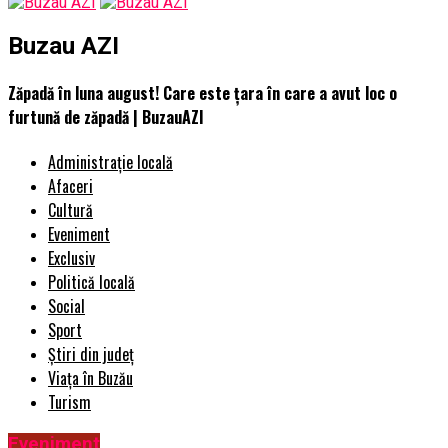
Buzau AZI
Zăpadă în luna august! Care este țara în care a avut loc o
furtună de zăpadă | BuzauAZI
Administrație locală
Afaceri
Cultură
Eveniment
Exclusiv
Politică locală
Social
Sport
Știri din județ
Viața în Buzău
Turism
Eveniment