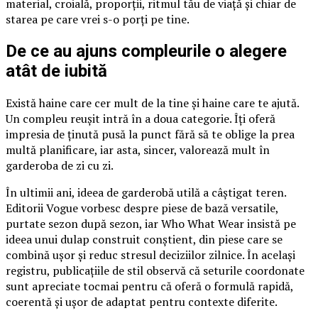
material, croială, proporții, ritmul tău de viață și chiar de
starea pe care vrei s-o porți pe tine.
De ce au ajuns compleurile o alegere
atât de iubită
Există haine care cer mult de la tine și haine care te ajută.
Un compleu reușit intră în a doua categorie. Îți oferă
impresia de ținută pusă la punct fără să te oblige la prea
multă planificare, iar asta, sincer, valorează mult în
garderoba de zi cu zi.
În ultimii ani, ideea de garderobă utilă a câștigat teren.
Editorii Vogue vorbesc despre piese de bază versatile,
purtate sezon după sezon, iar Who What Wear insistă pe
ideea unui dulap construit conștient, din piese care se
combină ușor și reduc stresul deciziilor zilnice. În același
registru, publicațiile de stil observă că seturile coordonate
sunt apreciate tocmai pentru că oferă o formulă rapidă,
coerentă și ușor de adaptat pentru contexte diferite.