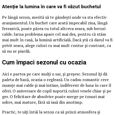
Atenție la lumina în care va fi văzut buchetul
Pe lângă sezon, merită să te gândești unde va sta efectiv
aranjamentul. Un buchet care arată impecabil ziua, lângă
fereastră, poate părea cu totul altceva seara, sub becuri
calde. Iarna problema apare cel mai des, pentru că stăm
mai mult în casă, la lumină artificială. Dacă știi că darul va fi
privit seara, alege culori cu mai mult contur și contrast, ca
să nu se piardă.
Cum împaci sezonul cu ocazia
Aici e partea pe care mulți o sar, și greșesc. Sezonul îți dă
paleta de bază, ocazia o reglează. Un cadou romantic cere
nuanțe mai calde și mai intime, indiferent de luna în care îl
oferi. O aniversare de copil suportă culori vesele chiar și pe
ger. O felicitare de absolvire poate merge pe tonuri mai
sobre, mai mature, fără să iasă din anotimp.
Practic, te uiți întâi la sezon ca să prinzi atmosfera și