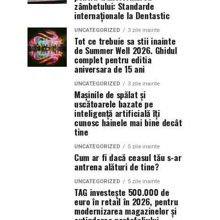
zâmbetului: Standarde
internaționale la Dentastic
UNCATEGORIZED
3 zile inainte
Tot ce trebuie sa stii inainte
de Summer Well 2026. Ghidul
complet pentru editia
aniversara de 15 ani
UNCATEGORIZED
3 zile inainte
Mașinile de spălat și
uscătoarele bazate pe
inteligență artificială îți
cunosc hainele mai bine decât
tine
UNCATEGORIZED
5 zile inainte
Cum ar fi dacă ceasul tău s-ar
antrena alături de tine?
UNCATEGORIZED
5 zile inainte
TAG investește 500.000 de
euro în retail în 2026, pentru
modernizarea magazinelor și