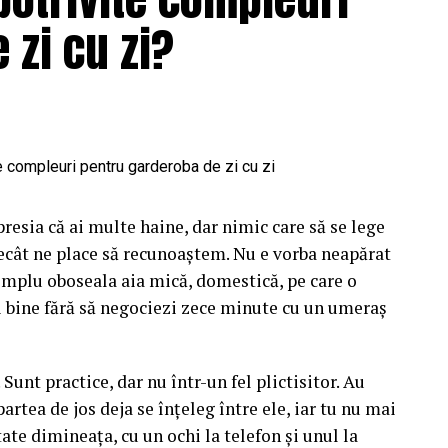
ori în ecuație înainte să așezi o singură floare
 zi cu zi?
i ușor la un aranjament care se bate cap în cap, în
gistre care nu vorbesc între ele.
ă cu personalitate. Când porți ceva turcoaz, nu te
ce-l pune în valoare. Aici e la fel. Albastrul cere
tonuri reci care îl liniștesc și îl extind. Sezonul
 ne modelează așteptările legate de culoare aproape
presia că ai multe haine, dar nimic care să se lege
ecât ne place să recunoaștem. Nu e vorba neapărat
imp. Florile naturale și cele lucrate manual, din
simplu oboseala aia mică, domestică, pe care o
diferit la aceeași culoare, în funcție de lumina
ți bine fără să negociezi zece minute cu un umeraș
rilie devine spălăcit într-o zi cenușie de
anțe, ci și despre intensitate și despre cum cade
 Sunt practice, dar nu într-un fel plictisitor. Au
partea de jos deja se înțeleg între ele, iar tu nu mai
ătate dimineața, cu un ochi la telefon și unul la
re respiră