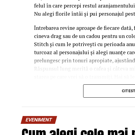
felul în care percepi restul aranjamentului,
Nu alegi florile întâi și pui personajul pest
Întrebarea revine aproape de fiecare dată, 
cineva drag sau de un cadou pentru un cole
Stitch și cum le potrivești cu perioada anu
turcoaz al personajului și alegi nuanțe care 
prelungesc prin tonuri apropiate, ajustân
Răspunsul lung merită o cafea și câteva m
starea pe care vrei să o transmiți. Hai să l
manual.
CITES
De ce contează atât de mul
personajului
EVENIMENT
Tot farmecul vine din faptul că Stitch are 
Cum alegi cele mai 
obișnuite. E un albastru-turcoaz, ușor satur