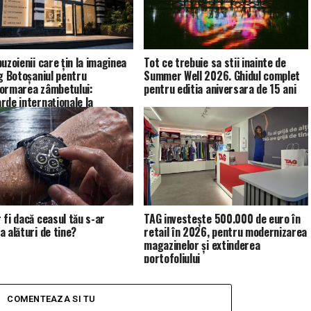
uzoienii care țin la imaginea
Tot ce trebuie sa stii inainte de
eg Botoșaniul pentru
Summer Well 2026. Ghidul complet
ormarea zâmbetului:
pentru editia aniversara de 15 ani
rde internaționale la
tic
 fi dacă ceasul tău s-ar
TAG investește 500.000 de euro în
a alături de tine?
retail în 2026, pentru modernizarea
magazinelor și extinderea
portofoliului
COMENTEAZA SI TU