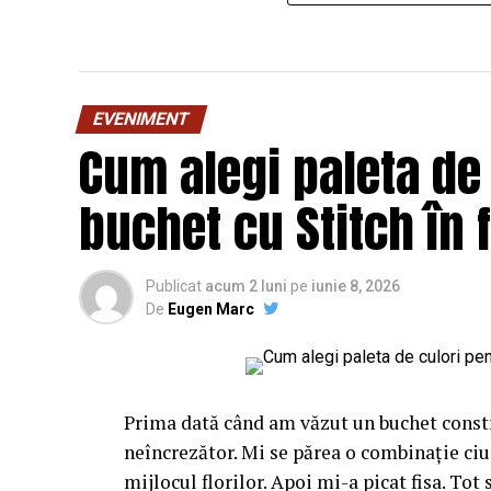
EVENIMENT
Cum alegi paleta de
buchet cu Stitch în 
Publicat
acum 2 luni
pe
iunie 8, 2026
De
Eugen Marc
Prima dată când am văzut un buchet constr
neîncrezător. Mi se părea o combinație ciu
mijlocul florilor. Apoi mi-a picat fisa. Tot