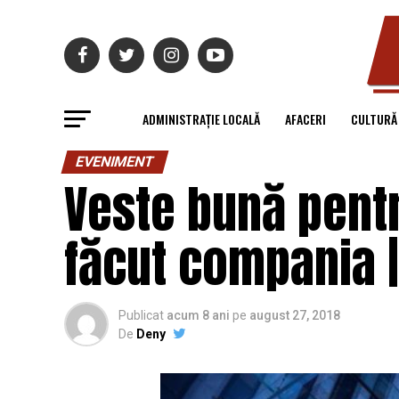
ADMINISTRAȚIE LOCALĂ
AFACERI
CULTURĂ
EVENIMENT
Veste bună pentr
făcut compania |
Publicat
acum 8 ani
pe
august 27, 2018
De
Deny