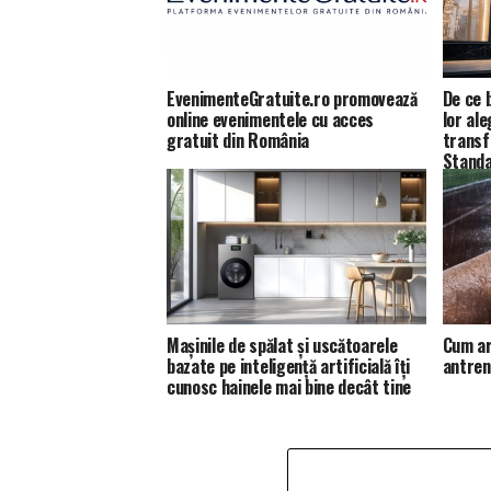
EvenimenteGratuite.ro promovează
De ce b
online evenimentele cu acces
lor al
gratuit din România
transf
Standa
Dentas
Mașinile de spălat și uscătoarele
Cum ar
bazate pe inteligență artificială îți
antren
cunosc hainele mai bine decât tine