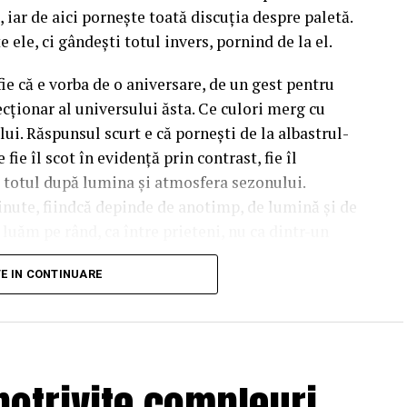
 iar de aici pornește toată discuția despre paletă.
e ele, ci gândești totul invers, pornind de la el.
fie că e vorba de o aniversare, de un gest pentru
cționar al universului ăsta. Ce culori merg cu
lui. Răspunsul scurt e că pornești de la albastrul-
fie îl scot în evidență prin contrast, fie îl
d totul după lumina și atmosfera sezonului.
inute, fiindcă depinde de anotimp, de lumină și de
e luăm pe rând, ca între prieteni, nu ca dintr-un
TE IN CONTINUARE
t culoarea de bază a
un albastru care nu seamănă cu albastrul florilor
potrivite compleuri
at, cu accente de roz în interiorul urechilor. Asta