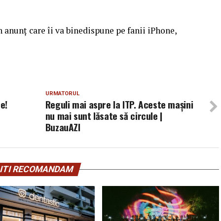
anunț care îi va binedispune pe fanii iPhone,
URMATORUL
e!
Reguli mai aspre la ITP. Aceste maşini
nu mai sunt lăsate să circule |
BuzauAZI
ITI RECOMANDAM