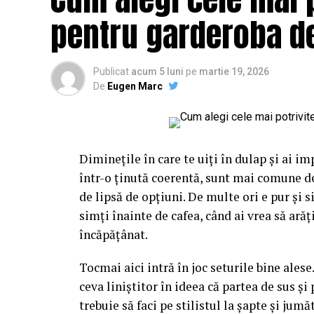
înseamnă că personajul aduce deja două cul
pentru garderoba de
lângă el. Dacă ignori amănuntul ăsta, ajung
care albastrul rece și florile nimeresc în re
Publicat
acum 5 luni
pe
martie 19, 2026
Gândește-te la el ca la o piesă vestimentar
De
Eugen Marc
îmbraci la întâmplare pe dedesubt, ci cauți 
ori contraste calde care îl scot în față, ori 
intervine exact în decizia asta, pentru că
Diminețile în care te uiți în dulap și ai im
pe nesimțite.
într-o ținută coerentă, sunt mai comune d
Mai e un lucru pe care l-am prins abia în t
de lipsă de opțiuni. De multe ori e pur și 
materiale textile sau hârtie, reacționează 
simți înainte de cafea, când ai vrea să ară
anotimpului. Un roz care pare delicat în ap
încăpățânat.
noiembrie. Așa că nu vorbim doar despre nu
Tocmai aici intră în joc seturile bine alese.
lumina pe ele.
ceva liniștitor în ideea că partea de sus și 
trebuie să faci pe stilistul la șapte și jum
Primăvara și pastelurile ca