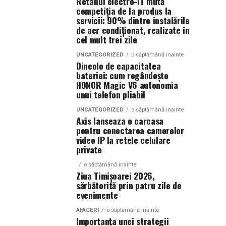
Retailul electro-IT mută
competiția de la produs la
servicii: 90% dintre instalările
de aer condiționat, realizate în
cel mult trei zile
UNCATEGORIZED
o săptămână inainte
Dincolo de capacitatea
bateriei: cum regândește
HONOR Magic V6 autonomia
unui telefon pliabil
UNCATEGORIZED
o săptămână inainte
Axis lanseaza o carcasa
pentru conectarea camerelor
video IP la retele celulare
private
o săptămână inainte
Ziua Timișoarei 2026,
sărbătorită prin patru zile de
evenimente
AFACERI
o săptămână inainte
Importanța unei strategii