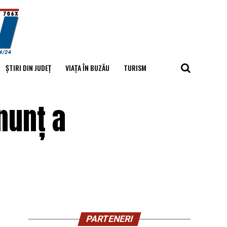
ȘTIRI DIN JUDEȚ
VIAȚA ÎN BUZĂU
TURISM
nunț a
PARTENERI