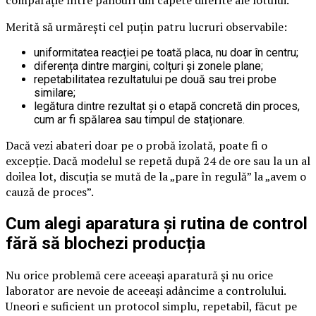
comparație între panouri din capete diferite ale lotului.
Merită să urmărești cel puțin patru lucruri observabile:
uniformitatea reacției pe toată placa, nu doar în centru;
diferența dintre margini, colțuri și zonele plane;
repetabilitatea rezultatului pe două sau trei probe
similare;
legătura dintre rezultat și o etapă concretă din proces,
cum ar fi spălarea sau timpul de staționare.
Dacă vezi abateri doar pe o probă izolată, poate fi o
excepție. Dacă modelul se repetă după 24 de ore sau la un al
doilea lot, discuția se mută de la „pare în regulă” la „avem o
cauză de proces”.
Cum alegi aparatura și rutina de control
fără să blochezi producția
Nu orice problemă cere aceeași aparatură și nu orice
laborator are nevoie de aceeași adâncime a controlului.
Uneori e suficient un protocol simplu, repetabil, făcut pe