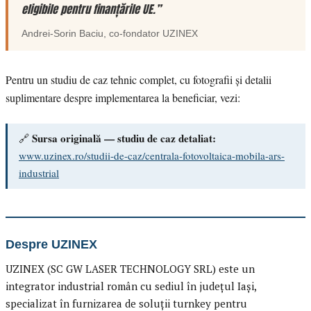
eligibile pentru finanțările UE.”
Andrei-Sorin Baciu
, co-fondator
UZINEX
Pentru un studiu de caz tehnic complet, cu fotografii și detalii
suplimentare despre implementarea la beneficiar, vezi:
Sursa originală — studiu de caz detaliat:
🔗
www.uzinex.ro/studii-de-caz/centrala-fotovoltaica-mobila-ars-
industrial
Despre UZINEX
UZINEX (SC GW LASER TECHNOLOGY SRL) este un
integrator industrial român cu sediul în județul Iași,
specializat în furnizarea de soluții turnkey pentru