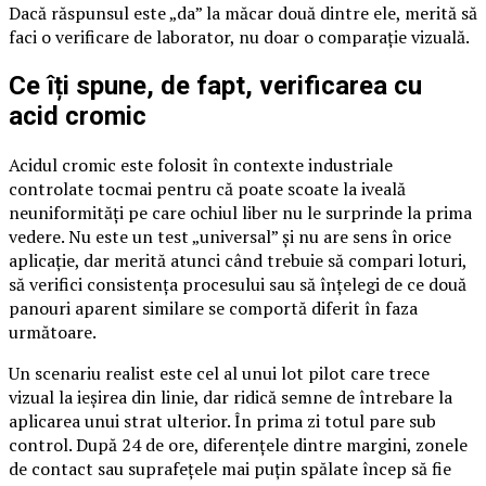
Dacă răspunsul este „da” la măcar două dintre ele, merită să
faci o verificare de laborator, nu doar o comparație vizuală.
Ce îți spune, de fapt, verificarea cu
acid cromic
Acidul cromic este folosit în contexte industriale
controlate tocmai pentru că poate scoate la iveală
neuniformități pe care ochiul liber nu le surprinde la prima
vedere. Nu este un test „universal” și nu are sens în orice
aplicație, dar merită atunci când trebuie să compari loturi,
să verifici consistența procesului sau să înțelegi de ce două
panouri aparent similare se comportă diferit în faza
următoare.
Un scenariu realist este cel al unui lot pilot care trece
vizual la ieșirea din linie, dar ridică semne de întrebare la
aplicarea unui strat ulterior. În prima zi totul pare sub
control. După 24 de ore, diferențele dintre margini, zonele
de contact sau suprafețele mai puțin spălate încep să fie