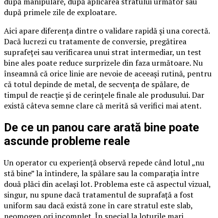
după manipulare, după aplicarea stratului următor sau
după primele zile de exploatare.
Aici apare diferența dintre o validare rapidă și una corectă.
Dacă lucrezi cu tratamente de conversie, pregătirea
suprafeței sau verificarea unui strat intermediar, un test
bine ales poate reduce surprizele din faza următoare. Nu
înseamnă că orice linie are nevoie de aceeași rutină, pentru
că totul depinde de metal, de secvența de spălare, de
timpul de reacție și de cerințele finale ale produsului. Dar
există câteva semne clare că merită să verifici mai atent.
De ce un panou care arată bine poate
ascunde probleme reale
Un operator cu experiență observă repede când lotul „nu
stă bine” la întindere, la spălare sau la comparația între
două plăci din același lot. Problema este că aspectul vizual,
singur, nu spune dacă tratamentul de suprafață a fost
uniform sau dacă există zone în care stratul este slab,
neomogen ori incomplet. În special la loturile mari,