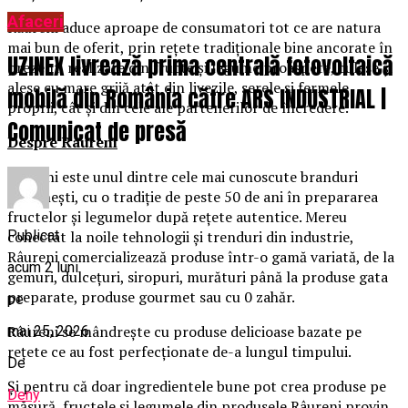
Afaceri
Râureni aduce aproape de consumatori tot ce are natura
mai bun de oferit, prin rețete tradiționale bine ancorate în
UZINEX livrează prima centrală fotovoltaică
prezent, realizate din fructe și legume proaspete, culese și
alese cu mare grijă atât din livezile, serele și fermele
mobilă din România către ARS INDUSTRIAL |
proprii, cât și din cele ale partenerilor de încredere.
Comunicat de presă
Despre Râureni
Râureni este unul dintre cele mai cunoscute branduri
românești, cu o tradiție de peste 50 de ani în prepararea
fructelor și legumelor după rețete autentice. Mereu
Publicat
conectat la noile tehnologii și trenduri din industrie,
Râureni comercializează produse într-o gamă variată, de la
acum 2 luni
gemuri, dulcețuri, siropuri, murături până la produse gata
preparate, produse gourmet sau cu 0 zahăr.
pe
Râureni se mândrește cu produse delicioase bazate pe
mai 25, 2026
rețete ce au fost perfecționate de-a lungul timpului.
De
Și pentru că doar ingredientele bune pot crea produse pe
Deny
măsură, fructele și legumele din produsele Râureni provin,