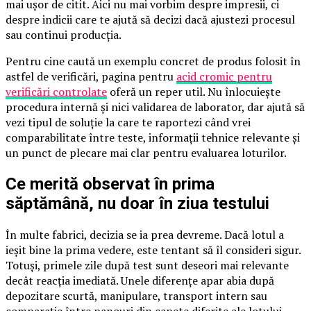
mai ușor de citit. Aici nu mai vorbim despre impresii, ci
despre indicii care te ajută să decizi dacă ajustezi procesul
sau continui producția.
Pentru cine caută un exemplu concret de produs folosit în
astfel de verificări, pagina pentru
acid cromic pentru
verificări controlate
oferă un reper util. Nu înlocuiește
procedura internă și nici validarea de laborator, dar ajută să
vezi tipul de soluție la care te raportezi când vrei
comparabilitate între teste, informații tehnice relevante și
un punct de plecare mai clar pentru evaluarea loturilor.
Ce merită observat în prima
săptămână, nu doar în ziua testului
În multe fabrici, decizia se ia prea devreme. Dacă lotul a
ieșit bine la prima vedere, este tentant să îl consideri sigur.
Totuși, primele zile după test sunt deseori mai relevante
decât reacția imediată. Unele diferențe apar abia după
depozitare scurtă, manipulare, transport intern sau