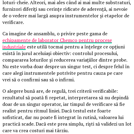
loturi-cheie. Alteori, mai ales când ai mai multe substraturi,
furnizori diferiți sau cerințe ridicate de aderență, ai nevoie
de o vedere mai largă asupra instrumentelor și etapelor de
verificare.
Ca imagine de ansamblu, o privire peste gama de
echipamente de laborator Chemco pentru procese
industriale
este utilă tocmai pentru a înțelege ce opțiuni
există în jurul aceluiași obiectiv: controlul procesului,
compararea loturilor și reducerea variațiilor dintre probe.
Nu este vorba doar despre un singur test, ci despre felul în
care alegi instrumentele potrivite pentru cauza pe care
vrei să o confirmi sau să o infirmi.
O alegere bună are, de regulă, trei criterii verificabile:
rezultatul să poată fi repetat, interpretarea să nu depindă
doar de un singur operator, iar timpul de verificare să fie
realist pentru ritmul liniei. Dacă testul este foarte
sofisticat, dar nu poate fi integrat în rutină, valoarea lui
practică scade. Dacă este prea simplu, riști să validezi un lot
care va crea costuri mai târziu.