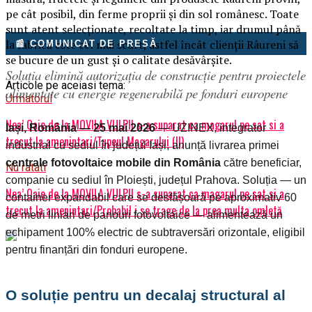
pe cât posibil, din ferme proprii și din sol românesc. Toate
sunt atent selecționate, recoltate la timp, iar drumul până
la fabrică este cel mai scurt, astfel încât clienții Râureni să
📰 COMUNICAT DE PRESĂ
se bucure de un gust și o calitate desăvârșite.
Soluția elimină autorizația de construcție pentru proiectele
Articole pe aceiasi tema:
alimentate cu energie regenerabilă pe fonduri europene
Urmatorul
Nea’ Oaie de la MOVILA VULPII s-a suparat ca magarul pe sat si a
Iași, România — 25 mai 2026
— UZINEX, integrator
trecut la amenintari/Tupeul Magarului (II)
industrial cu sediul în județul Iași, anunță livrarea primei
centrale fotovoltaice mobile din România
către beneficiar,
Nu ratati
companie cu sediul în Ploiești, județul Prahova. Soluția — un
Nea’ Oaie de la MOVILA VULPII s-a suparat ca magarul pe sat si a
container expandabil care se desfășoară pe aproximativ 60
trecut la amenintari/Probabil i se trage de la prea multa omletă
de metri liniari de panouri fotovoltaice — alimentează un
echipament 100% electric de subtraversări orizontale, eligibil
pentru finanțări din fonduri europene.
O soluție pentru un decalaj structural al