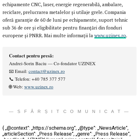
echipamente CNC, laser, energie regenerabilă, ambalare,
reciclare, prelucrarea metalelor și utilaje grele. Compania
oferă garanție de 60 de luni pe echipamente, suport tehnic
sub 36 de ore și eligibilitate pentru finanțări din fonduri
europene și PNRR. Mai multe informații la
www.uzinex.ro
.
Contact pentru presă:
Andrei-Sorin Baciu — Co-fondator UZINEX
📧 Email:
contact@uzinex.ro
📞 Telefon: +40 785 377 577
🌐 Web:
www.uzinex.ro
— S F Â R Ș I T C O M U N I C A T —
{ „@context”: „https://schema.org”, „@type”: „NewsArticle”,
„articleSection”: „Press Release”, „genre”: „Press Release”,