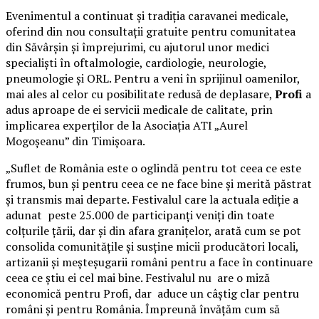
Evenimentul a continuat și tradiția caravanei medicale,
oferind din nou consultații gratuite pentru comunitatea
din Săvârșin și împrejurimi, cu ajutorul unor medici
specialiști în oftalmologie, cardiologie, neurologie,
pneumologie și ORL. Pentru a veni în sprijinul oamenilor,
mai ales al celor cu posibilitate redusă de deplasare,
Profi
a
adus aproape de ei servicii medicale de calitate, prin
implicarea experților de la Asociația ATI „Aurel
Mogoșeanu” din Timișoara.
„Suflet de România este o oglindă pentru tot ceea ce este
frumos, bun și pentru ceea ce ne face bine și merită păstrat
și transmis mai departe. Festivalul care la actuala ediție a
adunat peste 25.000 de participanți veniți din toate
colțurile țării, dar și din afara granițelor, arată cum se pot
consolida comunitățile și susține micii producători locali,
artizanii și meșteșugarii români pentru a face în continuare
ceea ce știu ei cel mai bine. Festivalul nu are o miză
economică pentru Profi, dar aduce un câștig clar pentru
români și pentru România. Împreună învățăm cum să