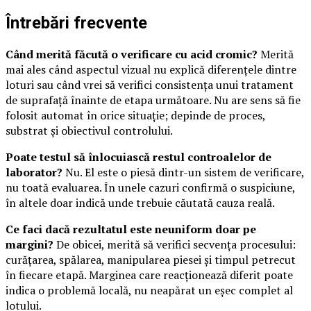
Întrebări frecvente
Când merită făcută o verificare cu acid cromic?
Merită
mai ales când aspectul vizual nu explică diferențele dintre
loturi sau când vrei să verifici consistența unui tratament
de suprafață înainte de etapa următoare. Nu are sens să fie
folosit automat în orice situație; depinde de proces,
substrat și obiectivul controlului.
Poate testul să înlocuiască restul controalelor de
laborator?
Nu. El este o piesă dintr-un sistem de verificare,
nu toată evaluarea. În unele cazuri confirmă o suspiciune,
în altele doar indică unde trebuie căutată cauza reală.
Ce faci dacă rezultatul este neuniform doar pe
margini?
De obicei, merită să verifici secvența procesului:
curățarea, spălarea, manipularea piesei și timpul petrecut
în fiecare etapă. Marginea care reacționează diferit poate
indica o problemă locală, nu neapărat un eșec complet al
lotului.