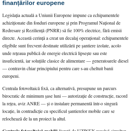
finanțărilor europene
Legislația actuală a Uniunii Europene impune ca echipamentele
achiziționate din fonduri europene și prin Programul Național de
Redresare și Reziliență (PNRR) să fie 100% electrice, fără emisii
directe. Această cerință a creat un decalaj operațional: echipamentele
eligibile sunt frecvent destinate utilizării pe șantiere izolate, acolo
unde rețeaua publică de energie electrică lipsește sau este
insuficientă, iar soluțiile clasice de alimentare — generatoarele diesel
— contravin chiar principiului pentru care s-au cheltuit banii
europeni.
Centrala fotovoltaică fixă, ca alternativă, presupune un parcurs
birocratic de minimum șase luni — autorizație de construcție, racord
la rețea, aviz ANRE — și o instalare permanentă într-o singură
locație, în contradicție cu specificul șantierelor mobile care se
relochează de la un proiect la altul.
Centrala fotovoltaică mobilă
livrată de UZINEX rezolvă simultan