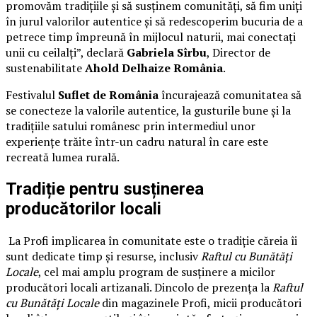
promovăm tradițiile și să susținem comunități, să fim uniți
în jurul valorilor autentice și să redescoperim bucuria de a
petrece timp împreună în mijlocul naturii, mai conectați
unii cu ceilalți”, declară
Gabriela Sîrbu
, Director de
sustenabilitate
Ahold Delhaize România
.
Festivalul
Suflet de România
încurajează comunitatea să
se conecteze la valorile autentice, la gusturile bune și la
tradițiile satului românesc prin intermediul unor
experiențe trăite într-un cadru natural în care este
recreată lumea rurală.
Tradiție pentru susținerea
producătorilor locali
La Profi implicarea în comunitate este o tradiție căreia îi
sunt dedicate timp și resurse, inclusiv
Raftul cu Bunătăți
Locale
, cel mai amplu program de susținere a micilor
producători locali artizanali. Dincolo de prezența la
Raftul
cu Bunătăți Locale
din magazinele Profi, micii producători