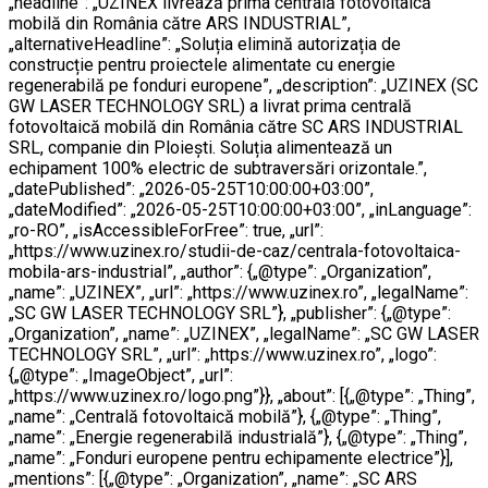
„headline”: „UZINEX livrează prima centrală fotovoltaică
mobilă din România către ARS INDUSTRIAL”,
„alternativeHeadline”: „Soluția elimină autorizația de
construcție pentru proiectele alimentate cu energie
regenerabilă pe fonduri europene”, „description”: „UZINEX (SC
GW LASER TECHNOLOGY SRL) a livrat prima centrală
fotovoltaică mobilă din România către SC ARS INDUSTRIAL
SRL, companie din Ploiești. Soluția alimentează un
echipament 100% electric de subtraversări orizontale.”,
„datePublished”: „2026-05-25T10:00:00+03:00”,
„dateModified”: „2026-05-25T10:00:00+03:00”, „inLanguage”:
„ro-RO”, „isAccessibleForFree”: true, „url”:
„https://www.uzinex.ro/studii-de-caz/centrala-fotovoltaica-
mobila-ars-industrial”, „author”: {„@type”: „Organization”,
„name”: „UZINEX”, „url”: „https://www.uzinex.ro”, „legalName”:
„SC GW LASER TECHNOLOGY SRL”}, „publisher”: {„@type”:
„Organization”, „name”: „UZINEX”, „legalName”: „SC GW LASER
TECHNOLOGY SRL”, „url”: „https://www.uzinex.ro”, „logo”:
{„@type”: „ImageObject”, „url”:
„https://www.uzinex.ro/logo.png”}}, „about”: [{„@type”: „Thing”,
„name”: „Centrală fotovoltaică mobilă”}, {„@type”: „Thing”,
„name”: „Energie regenerabilă industrială”}, {„@type”: „Thing”,
„name”: „Fonduri europene pentru echipamente electrice”}],
„mentions”: [{„@type”: „Organization”, „name”: „SC ARS