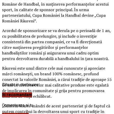
Române de Handbal, în susținerea performanțelor acestui
sport, în calitate de sponsor principal. În urma
parteneriatului, Cupa României la Handbal devine „Cupa
României Râureni”.
Acordul de sponsorizare se va derula pe o perioadă de 1 an,
cu posibilitatea de prelungire, și include o investiție
consistentă din partea companiei, ce va fi direcționată
către susținerea pregătirilor și performanțelor
handbaliștilor români și asigurarea unui cadru optim
pentru dezvoltarea durabilă a handbalului în țara noastră.
Râureni este unul dintre cele mai cunoscute și apreciate
mărci românești, un brand 100% românesc, profund
conectat la valorile României, a cărui tradiție de aproape 55
de ani în oferirea celor mai calitative produse este egalată
Citeste in continuare
de implicarea în comunitate și grija pentru promovarea
Iti recomandam
unui stil de viață echilibrat.
Comenteaza si tu
„Suntem foarte mândri de acest parteneriat și de faptul că
putem contribui la dezvoltarea unui sport cu tradiție în