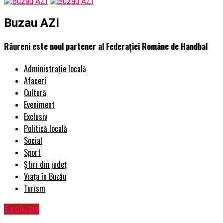
Buzau AZI
Râureni este noul partener al Federației Române de Handbal
Administrație locală
Afaceri
Cultură
Eveniment
Exclusiv
Politică locală
Social
Sport
Știri din județ
Viața în Buzău
Turism
Exclusiv