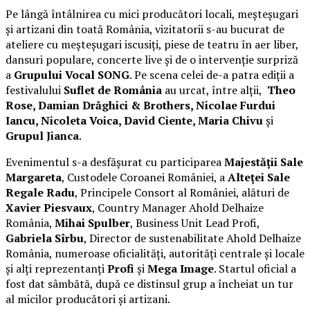
Pe lângă întâlnirea cu mici producători locali, meșteșugari
și artizani din toată România, vizitatorii s-au bucurat de
ateliere cu meșteșugari iscusiți, piese de teatru în aer liber,
dansuri populare, concerte live și de o intervenție surpriză
a
Grupului Vocal SONG
. Pe scena celei de-a patra ediții a
festivalului
Suflet de România
au urcat, între alții,
Theo
Rose, Damian Drăghici & Brothers, Nicolae Furdui
Iancu, Nicoleta Voica, David Ciente, Maria Chivu
și
Grupul Jianca
.
Evenimentul s-a desfășurat cu participarea
Majestății Sale
Margareta
, Custodele Coroanei României, a
Alteței Sale
Regale Radu
, Principele Consort al României, alături de
Xavier Piesvaux
, Country Manager Ahold Delhaize
România,
Mihai Spulber
, Business Unit Lead Profi,
Gabriela Sîrbu
, Director de sustenabilitate Ahold Delhaize
România, numeroase oficialități, autorități centrale și locale
și alți reprezentanți
Profi
și
Mega Image
. Startul oficial a
fost dat sâmbătă, după ce distinsul grup a încheiat un tur
al micilor producători și artizani.