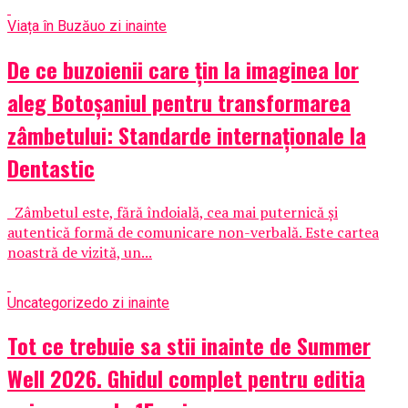
Viața în Buzău
o zi inainte
De ce buzoienii care țin la imaginea lor
aleg Botoșaniul pentru transformarea
zâmbetului: Standarde internaționale la
Dentastic
Zâmbetul este, fără îndoială, cea mai puternică și
autentică formă de comunicare non-verbală. Este cartea
noastră de vizită, un...
Uncategorized
o zi inainte
Tot ce trebuie sa stii inainte de Summer
Well 2026. Ghidul complet pentru editia