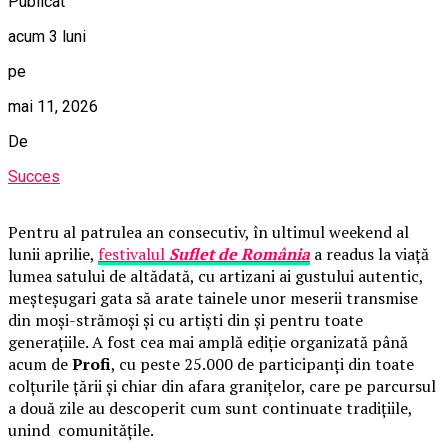
Publicat
acum 3 luni
pe
mai 11, 2026
De
Succes
Pentru al patrulea an consecutiv, în ultimul weekend al
lunii aprilie,
festivalul
Suflet de România
a readus la viață
lumea satului de altădată, cu artizani ai gustului autentic,
meșteșugari gata să arate tainele unor meserii transmise
din moși-strămoși și cu artiști din și pentru toate
generațiile. A fost cea mai amplă ediție organizată până
acum de
Profi
, cu peste 25.000 de participanți din toate
colțurile țării și chiar din afara granițelor, care pe parcursul
a două zile au descoperit cum sunt continuate tradițiile,
unind comunitățile.