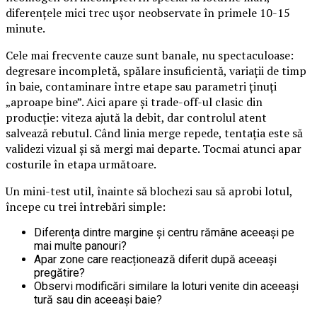
diferențele mici trec ușor neobservate în primele 10-15
minute.
Cele mai frecvente cauze sunt banale, nu spectaculoase:
degresare incompletă, spălare insuficientă, variații de timp
în baie, contaminare între etape sau parametri ținuți
„aproape bine”. Aici apare și trade-off-ul clasic din
producție: viteza ajută la debit, dar controlul atent
salvează rebutul. Când linia merge repede, tentația este să
validezi vizual și să mergi mai departe. Tocmai atunci apar
costurile în etapa următoare.
Un mini-test util, înainte să blochezi sau să aprobi lotul,
începe cu trei întrebări simple:
Diferența dintre margine și centru rămâne aceeași pe
mai multe panouri?
Apar zone care reacționează diferit după aceeași
pregătire?
Observi modificări similare la loturi venite din aceeași
tură sau din aceeași baie?