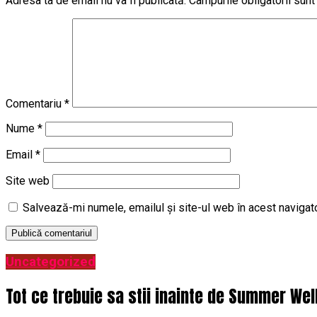
Adresa ta de email nu va fi publicată.
Câmpurile obligatorii sun
Comentariu
*
Nume
*
Email
*
Site web
Salvează-mi numele, emailul și site-ul web în acest navigat
Uncategorized
Tot ce trebuie sa stii inainte de Summer Wel