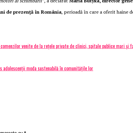
omotori ai schimbării”
, a declarat
Maria Butyka, director gener
ani de prezență în România
, perioadă în care a oferit haine de
enzilor venite de la rețele private de clinici, spitale publice mari și f
dus adolescenții moda sustenabilă în comunitățile lor