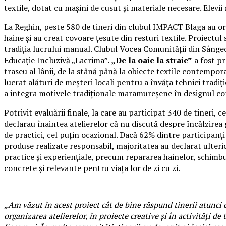
textile, dotat cu mașini de cusut și materiale necesare. Elevi
La Reghin, peste 580 de tineri din clubul IMPACT Blaga au o
haine și au creat covoare țesute din resturi textile. Proiectu
tradiția lucrului manual. Clubul Vocea Comunității din Sânge
Educație Incluzivă „Lacrima”.
„De la oaie la straie”
a fost pr
traseu al lânii, de la stână până la obiecte textile contempor
lucrat alături de meșteri locali pentru a învăța tehnici trad
a integra motivele tradiționale maramureșene în designul 
Potrivit evaluării finale, la care au participat 340 de tiner
declarau înaintea atelierelor că nu discută despre încălzire
de practici, cel puțin ocazional. Dacă 62% dintre participan
produse realizate responsabil, majoritatea au declarat ulterio
practice și experiențiale, precum repararea hainelor, schimb
concrete și relevante pentru viața lor de zi cu zi.
„Am văzut în acest proiect cât de bine răspund tinerii atunci c
organizarea atelierelor, în proiecte creative și în activități de