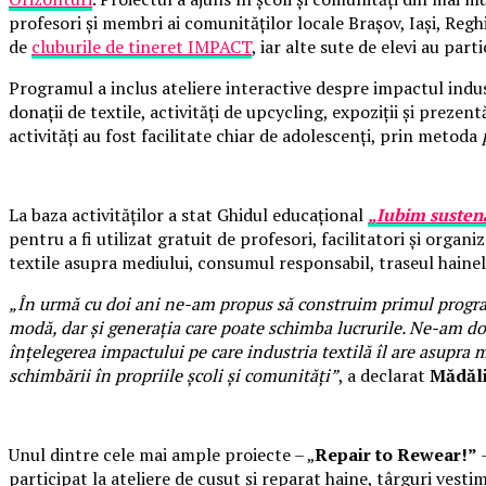
profesori și membri ai comunităților locale Brașov, Iași, Regh
de
cluburile de tineret IMPACT
, iar alte sute de elevi au part
Programul a inclus ateliere interactive despre impactul indust
donații de textile, activități de upcycling, expoziții și preze
activități au fost facilitate chiar de adolescenți, prin metoda
La baza activităților a stat Ghidul educațional
„Iubim susten
pentru a fi utilizat gratuit de profesori, facilitatori și orga
textile asupra mediului, consumul responsabil, traseul hainelo
„În urmă cu doi ani ne-am propus să construim primul program
modă, dar și generația care poate schimba lucrurile. Ne-am dor
înțelegerea impactului pe care industria textilă îl are asupra 
schimbării în propriile școli și comunități”
, a declarat
Mădăl
Unul dintre cele mai ample proiecte – „
Repair to Rewear!”
–
participat la ateliere de cusut și reparat haine, târguri vest