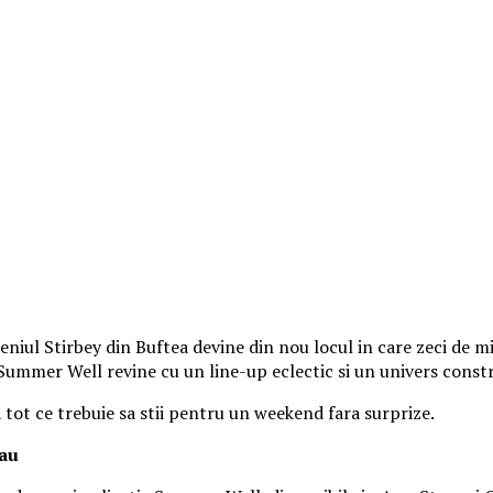
iul Stirbey din Buftea devine din nou locul in care zeci de mii
, Summer Well revine cu un line-up eclectic si un univers const
a tot ce trebuie sa stii pentru un weekend fara surprize.
tau