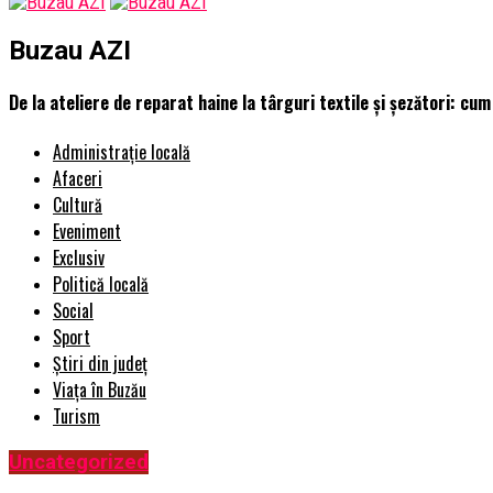
Buzau AZI
De la ateliere de reparat haine la târguri textile și șezători: cu
Administrație locală
Afaceri
Cultură
Eveniment
Exclusiv
Politică locală
Social
Sport
Știri din județ
Viața în Buzău
Turism
Uncategorized