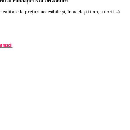
al al Fundației Noi Orizonturi.
 calitate la prețuri accesibile și, în același timp, a dorit să
armacii