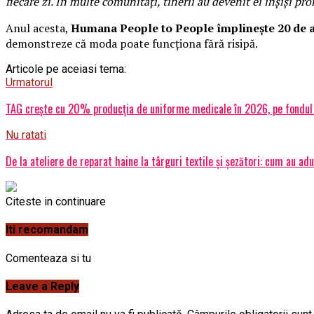
fiecare zi. În multe comunități, tinerii au devenit ei înșiși pr
Anul acesta,
Humana People to People împlinește 20 de 
demonstreze că moda poate funcționa fără risipă.
Articole pe aceiasi tema:
Urmatorul
TAG crește cu 20% producția de uniforme medicale în 2026, pe fondul com
Nu ratati
De la ateliere de reparat haine la târguri textile și șezători: cum au a
Citeste in continuare
Iti recomandam
Comenteaza si tu
Leave a Reply