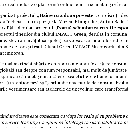
i au creat inclusiv o platformă online pentru schimbul și vânza
rganizat proiectul
„Haine cu a doua poveste”
, cu discuții de
l s-a încheiat cu o expoziție la Muzeul Etnografic „Anton Badea”
orz Băi a derulat proiectul
„Poartă schimbarea cu stil respo
oiectul tinerilor din clubul IMPACT Green, derulat în comuna A
ane. Elevii au învățat să spele și să vopsească lâna folosind pl
iționale de tors și țesut. Clubul Green IMPACT Misericordia di
contemporan.
i, cele mai mari schimbări de comportament au fost către consum
a globală sau despre consum responsabil, mai mult de jumătate
ți spuneau că nu obișnuiau să citească etichetele hainelor îna
r că intenționează să își schimbe obiceiurile de consum. Evaluar
urile vestimentare sau atelierele de upcycling, care transform
ând învățarea este conectată cu viața lor reală și cu probleme c
 tip service learning i-a ajutat să înțeleagă că sustenabilitatea n