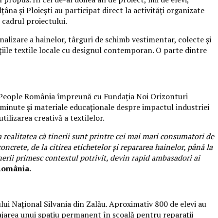
na și Ploiești au participat direct la activități organizate
n cadrul proiectului.
nalizare a hainelor, târguri de schimb vestimentar, colecte și
ițiile textile locale cu designul contemporan. O parte dintre
 People România împreună cu Fundația Noi Orizonturi
 de minute și materiale educaționale despre impactul industriei
ilizarea creativă a textilelor.
ealitatea că tinerii sunt printre cei mai mari consumatori de
crete, de la citirea etichetelor și repararea hainelor, până la
inerii primesc contextul potrivit, devin rapid ambasadori ai
România.
i Național Silvania din Zalău. Aproximativ 800 de elevi au
enajarea unui spațiu permanent în școală pentru reparații