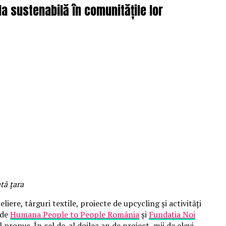
da sustenabilă în comunitățile lor
tă țara
liere, târguri textile, proiecte de upcycling și activități
 de
Humana People to People România
și
Fundația Noi
al propus. În cel de-al doilea an de proiect, mii de elevi,