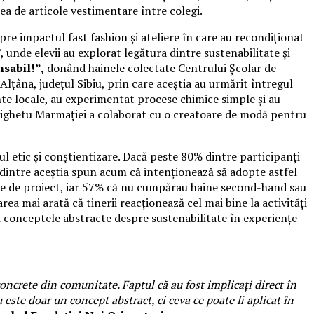
rea de articole vestimentare între colegi.
spre impactul fast fashion și ateliere în care au recondiționat
, unde elevii au explorat legătura dintre sustenabilitate și
nsabil!”,
donând hainele colectate Centrului Școlar de
lțâna, județul Sibiu, prin care aceștia au urmărit întregul
ante locale, au experimentat procese chimice simple și au
n Sighetu Marmației a colaborat cu o creatoare de modă pentru
ul etic și conștientizare. Dacă peste 80% dintre participanți
 dintre aceștia spun acum că intenționează să adopte astfel
inte de proiect, iar 57% că nu cumpărau haine second-hand sau
ea mai arată că tinerii reacționează cel mai bine la activități
ă conceptele abstracte despre sustenabilitate în experiențe
oncrete din comunitate. Faptul că au fost implicați direct în
u este doar un concept abstract, ci ceva ce poate fi aplicat în