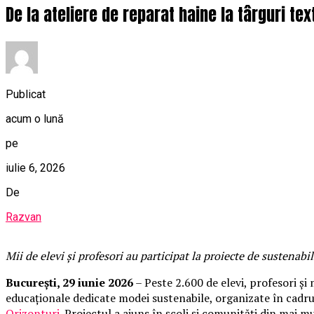
De la ateliere de reparat haine la târguri te
Publicat
acum o lună
pe
iulie 6, 2026
De
Razvan
Mii de elevi și profesori au participat la proiecte de sustenabi
București, 29 iunie 2026
– Peste 2.600 de elevi, profesori și 
educaționale dedicate modei sustenabile, organizate în cad
Orizonturi
. Proiectul a ajuns în școli și comunități din mai mul