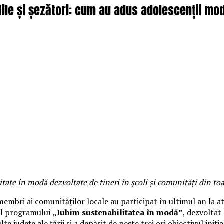
xtile și șezători: cum au adus adolescenții mo
litate în modă dezvoltate de tineri în școli și comunități din toa
membri ai comunităților locale au participat în ultimul an la ate
rul programului
„Iubim sustenabilitatea în modă”
, dezvoltat
te județe ale țării și a depășit de peste trei ori obiectivul iniți