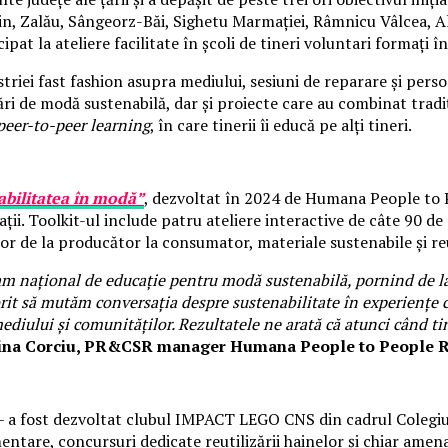
in, Zalău, Sângeorz-Băi, Sighetu Marmației, Râmnicu Vâlcea, Alțâ
icipat la ateliere facilitate în școli de tineri voluntari formați î
riei fast fashion asupra mediului, sesiuni de reparare și perso
ntări de modă sustenabilă, dar și proiecte care au combinat trad
peer-to-peer learning
, în care tinerii îi educă pe alți tineri.
abilitatea în modă”
, dezvoltat în 2024 de Humana People to
nizații. Toolkit-ul include patru ateliere interactive de câte 90
r de la producător la consumator, materiale sustenabile și reut
 național de educație pentru modă sustenabilă, pornind de la r
it să mutăm conversația despre sustenabilitate în experiențe con
mediului și comunităților. Rezultatele ne arată că atunci când t
ina Corciu, PR&CSR manager Humana People to People 
 a fost dezvoltat clubul IMPACT LEGO CNS din cadrul Colegiulu
imentare, concursuri dedicate reutilizării hainelor și chiar am