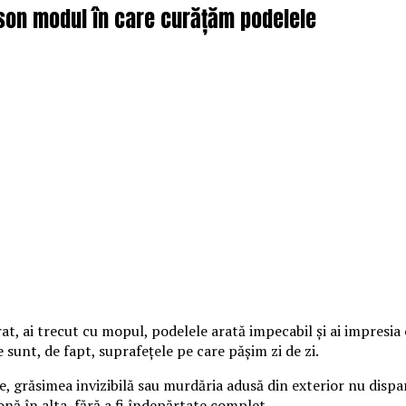
son modul în care curățăm podelele
t, ai trecut cu mopul, podelele arată impecabil și ai impresia c
 sunt, de fapt, suprafețele pe care pășim zi de zi.
ie, grăsimea invizibilă sau murdăria adusă din exterior nu disp
nă în alta, fără a fi îndepărtate complet.