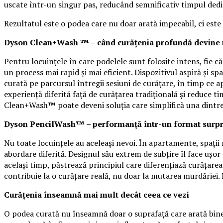
uscate într-un singur pas, reducând semnificativ timpul dedi
Rezultatul este o podea care nu doar arată impecabil, ci este
Dyson Clean+Wash ™ – când curățenia profundă devine 
Pentru locuințele în care podelele sunt folosite intens, fie
un process mai rapid și mai eficient. Dispozitivul aspiră și spa
curată pe parcursul întregii sesiuni de curățare, în timp ce 
experiență diferită față de curățarea tradițională și reduce t
Clean+Wash™ poate deveni soluția care simplifică una dintre c
Dyson PencilWash™ – performanță într-un format surpr
Nu toate locuințele au aceleași nevoi. În apartamente, spaț
abordare diferită. Designul său extrem de subțire îl face ușor 
același timp, păstrează principiul care diferențiază curățar
contribuie la o curățare reală, nu doar la mutarea murdăriei. E
Curățenia înseamnă mai mult decât ceea ce vezi
O podea curată nu înseamnă doar o suprafață care arată bine i