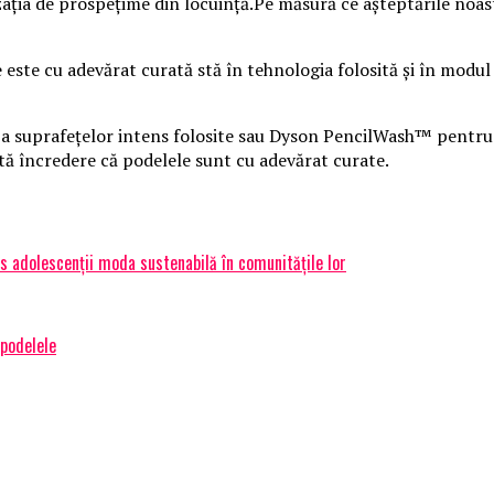
nzația de prospețime din locuință.Pe măsură ce așteptările noas
 este cu adevărat curată stă în tehnologia folosită și în modul
suprafețelor intens folosite sau Dyson PencilWash™ pentru fl
tă încredere că podelele sunt cu adevărat curate.
dus adolescenții moda sustenabilă în comunitățile lor
podelele