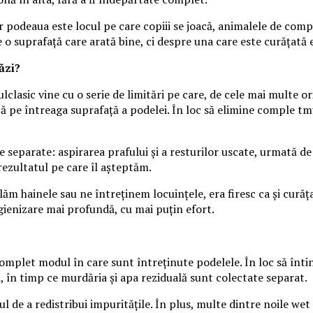
r podeaua este locul pe care copiii se joacă, animalele de com
o suprafață care arată bine, ci despre una care este curățată e
ăzi?
lasic vine cu o serie de limitări pe care, de cele mai multe or
sită pe întreaga suprafață a podelei. În loc să elimine comple t
 separate: aspirarea prafului și a resturilor uscate, urmată de
ezultatul pe care îl așteptăm.
m hainele sau ne întreținem locuințele, era firesc ca și curăța
igienizare mai profundă, cu mai puțin efort.
let modul în care sunt întreținute podelele. În loc să întind
 în timp ce murdăria și apa reziduală sunt colectate separat.
scul de a redistribui impuritățile. În plus, multe dintre noile w