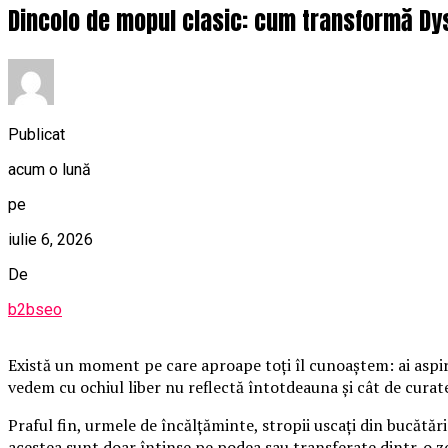
Dincolo de mopul clasic: cum transformă Dy
Publicat
acum o lună
pe
iulie 6, 2026
De
b2bseo
Există un moment pe care aproape toți îl cunoaștem: ai aspira
vedem cu ochiul liber nu reflectă întotdeauna și cât de curate
Praful fin, urmele de încălțăminte, stropii uscați din bucătăr
acestea sunt doar întinse pe podea sau transferate dintr-o zo