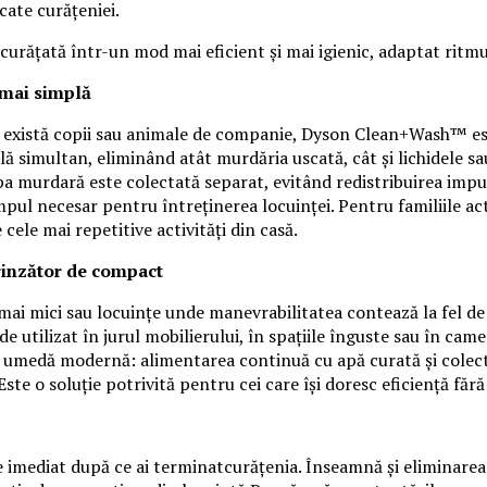
cate curățeniei.
 curățată într-un mod mai eficient și mai igienic, adaptat ritm
mai simplă
 că există copii sau animale de companie, Dyson Clean+Wash™ e
lă simultan, eliminând atât murdăria uscată, cât și lichidele sau
apa murdară este colectată separat, evitând redistribuirea imp
impul necesar pentru întreținerea locuinței. Pentru familiile a
ele mai repetitive activități din casă.
inzător de compact
ii mai mici sau locuințe unde manevrabilitatea contează la fe
de utilizat în jurul mobilierului, în spațiile înguste sau în cam
ea umedă modernă: alimentarea continuă cu apă curată și colect
ste o soluție potrivită pentru cei care își doresc eficiență fără 
mediat după ce ai terminatcurățenia. Înseamnă și eliminarea mur