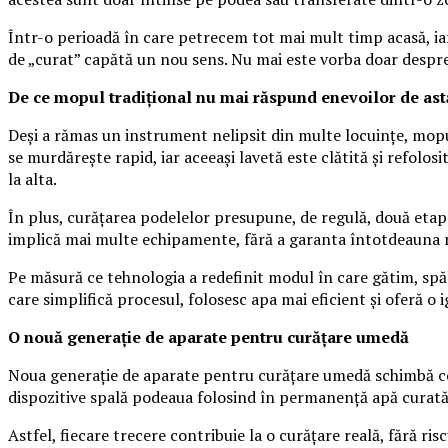
Într-o perioadă în care petrecem tot mai mult timp acasă, ia
de „curat” capătă un nou sens. Nu mai este vorba doar despre 
De ce mopul tradițional nu mai răspund enevoilor de ast
Deși a rămas un instrument nelipsit din multe locuințe, mopulc
se murdărește rapid, iar aceeași lavetă este clătită și refolo
la alta.
În plus, curățarea podelelor presupune, de regulă, două etape
implică mai multe echipamente, fără a garanta întotdeauna r
Pe măsură ce tehnologia a redefinit modul în care gătim, spălă
care simplifică procesul, folosesc apa mai eficient și oferă o 
O nouă generație de aparate pentru curățare umedă
Noua generație de aparate pentru curățare umedă schimbă comp
dispozitive spală podeaua folosind în permanență apă curată,
Astfel, fiecare trecere contribuie la o curățare reală, fără ri