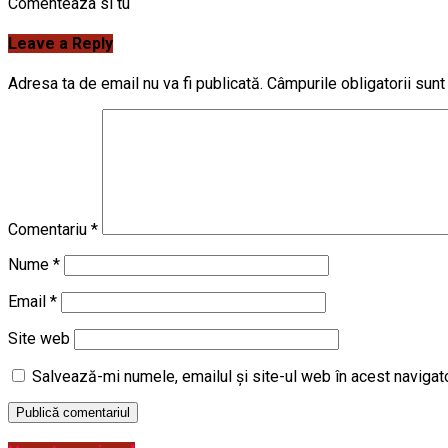
Comenteaza si tu
Leave a Reply
Adresa ta de email nu va fi publicată.
Câmpurile obligatorii sun
Comentariu
*
Nume
*
Email
*
Site web
Salvează-mi numele, emailul și site-ul web în acest navigat