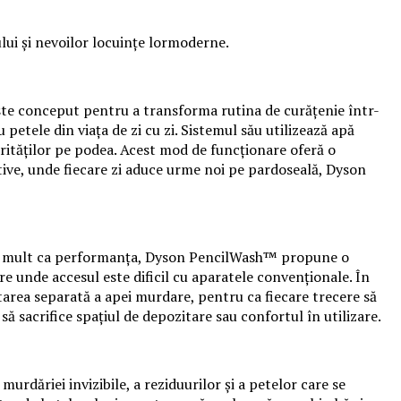
ului și nevoilor locuințe lormoderne.
ste conceput pentru a transforma rutina de curățenie într-
 petele din viața de zi cu zi. Sistemul său utilizează apă
urităților pe podea. Acest mod de funcționare oferă o
ctive, unde fiecare zi aduce urme noi pe pardoseală, Dyson
l de mult ca performanța, Dyson PencilWash™ propune o
ere unde accesul este dificil cu aparatele convenționale. În
area separată a apei murdare, pentru ca fiecare trecere să
să sacrifice spațiul de depozitare sau confortul în utilizare.
dăriei invizibile, a reziduurilor și a petelor care se