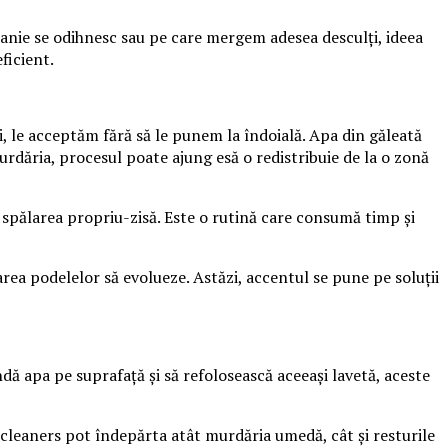
panie se odihnesc sau pe care mergem adesea desculți, ideea
ficient.
i, le acceptăm fără să le punem la îndoială. Apa din găleată
murdăria, procesul poate ajung esă o redistribuie de la o zonă
 spălarea propriu-zisă. Este o rutină care consumă timp și
rea podelelor să evolueze. Astăzi, accentul se pune pe soluții
ă apa pe suprafață și să refolosească aceeași lavetă, aceste
et cleaners pot îndepărta atât murdăria umedă, cât și resturile