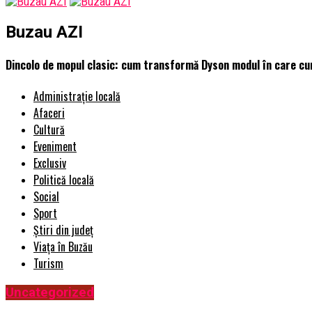
Buzau AZI
Dincolo de mopul clasic: cum transformă Dyson modul în care cu
Administrație locală
Afaceri
Cultură
Eveniment
Exclusiv
Politică locală
Social
Sport
Știri din județ
Viața în Buzău
Turism
Uncategorized