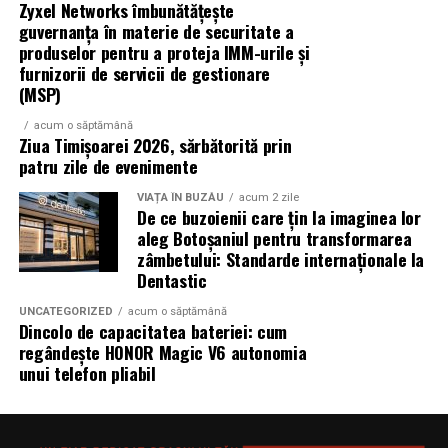
Zyxel Networks îmbunătățește
cardiac, variabilitatea ritmului cardiac (HRV), somnul și
guvernanța în materie de securitate a
nivelul de stres. Luând în calcul aceste date, dar și
produselor pentru a proteja IMM-urile și
factori precum condițiile meteo sau ciclul menstrual,
furnizorii de servicii de gestionare
HONOR Watch 6 poate sugera perioade de odihnă,
(MSP)
activitate fizică sau exerciții de respirație, pentru
acum o săptămână
susținerea unei rutine mai echilibrate.
Ziua Timișoarei 2026, sărbătorită prin
patru zile de evenimente
Astfel, funcțiile avansate de monitorizare sportivă sunt
VIAȚA ÎN BUZĂU
acum 2 zile
completate de instrumente dedicate sănătății și stării de
De ce buzoienii care țin la imaginea lor
bine, pentru o experiență care continuă și dincolo de
aleg Botoșaniul pentru transformarea
antrenament.
zâmbetului: Standarde internaționale la
Dentastic
Disponibilitate
UNCATEGORIZED
acum o săptămână
Dincolo de capacitatea bateriei: cum
HONOR Watch 6 este disponibil în România în
regândește HONOR Magic V6 autonomia
variantele de culoare Twilight Brown și Shadow Black, la
unui telefon pliabil
prețurile recomandate de 1.199 lei, respectiv 1.099 lei
iar până pe 31 august acesta vine cu o reducere de 100
de lei la toți partenerii oficiali HONOR.