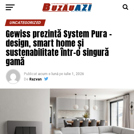
UNCATEGORIZED
Gewiss prezintă System Pura –
design, smart home și
sustenabilitate într-o singură
gamă
Publicat
acum o lună
pe
iulie 1, 2026
De
Razvan