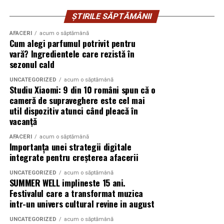
pretul de 513 lei. De asemenea, pot fi achizitionate
antrenamentelor sau pe vreme nefavorabilă.
bilete de o zi la pretul de 351 lei pentru vineri si
ȘTIRILE SĂPTĂMÂNII
HONOR Watch 6 răspunde acestei provocări prin
sambata, respectiv 426.6 lei pentru duminica.
funcția Water-Touch Control, care menține ecranul
AFACERI
acum o săptămână
Cum alegi parfumul potrivit pentru
receptiv chiar și atunci când utilizatorul are mâinile ude
vară? Ingredientele care rezistă în
sau folosește ceasul în ploaie, facilitând interacțiunea în
sezonul cald
mai multe scenarii de utilizare.
UNCATEGORIZED
acum o săptămână
Studiu Xiaomi: 9 din 10 români spun că o
Mai mult decât un partener pentru sport
cameră de supraveghere este cel mai
util dispozitiv atunci când pleacă în
Dincolo de funcțiile dedicate antrenamentelor, HONOR
vacanță
Watch 6 este conceput pentru utilizarea de zi cu zi,
AFACERI
acum o săptămână
având o autonomie de până la 35 de zile. Într-o
Importanța unei strategii digitale
categorie în care autonomia medie este de 5–7 zile,
integrate pentru creșterea afacerii
potrivit Intel Market Research², această performanță
UNCATEGORIZED
acum o săptămână
reduce frecvența încărcărilor și permite monitorizarea
SUMMER WELL implineste 15 ani.
pe perioade mai lungi, cu mai puține întreruperi.
Festivalul care a transformat muzica
intr-un univers cultural revine in august
Ceasul oferă și o analiză detaliată a nivelului de energie
al organismului, pe baza unor indicatori precum ritmul
UNCATEGORIZED
acum o săptămână