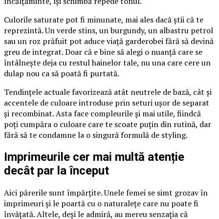
încălțăminte, își schimbă repede tonul.
Culorile saturate pot fi minunate, mai ales dacă știi că te
reprezintă. Un verde stins, un burgundy, un albastru petrol
sau un roz prăfuit pot aduce viață garderobei fără să devină
greu de integrat. Doar că e bine să alegi o nuanță care se
întâlnește deja cu restul hainelor tale, nu una care cere un
dulap nou ca să poată fi purtată.
Tendințele actuale favorizează atât neutrele de bază, cât și
accentele de culoare introduse prin seturi ușor de separat
și recombinat. Asta face compleurile și mai utile, fiindcă
poți cumpăra o culoare care te scoate puțin din rutină, dar
fără să te condamne la o singură formulă de styling.
Imprimeurile cer mai multă atenție
decât par la început
Aici părerile sunt împărțite. Unele femei se simt grozav în
imprimeuri și le poartă cu o naturalețe care nu poate fi
învățată. Altele, deși le admiră, au mereu senzația că