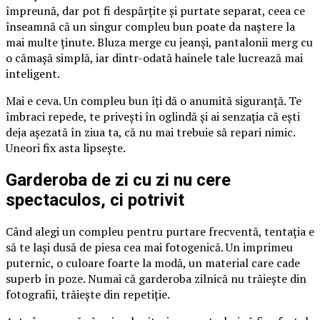
împreună, dar pot fi despărțite și purtate separat, ceea ce
înseamnă că un singur compleu bun poate da naștere la
mai multe ținute. Bluza merge cu jeanși, pantalonii merg cu
o cămașă simplă, iar dintr-odată hainele tale lucrează mai
inteligent.
Mai e ceva. Un compleu bun îți dă o anumită siguranță. Te
îmbraci repede, te privești în oglindă și ai senzația că ești
deja așezată în ziua ta, că nu mai trebuie să repari nimic.
Uneori fix asta lipsește.
Garderoba de zi cu zi nu cere
spectaculos, ci potrivit
Când alegi un compleu pentru purtare frecventă, tentația e
să te lași dusă de piesa cea mai fotogenică. Un imprimeu
puternic, o culoare foarte la modă, un material care cade
superb în poze. Numai că garderoba zilnică nu trăiește din
fotografii, trăiește din repetiție.