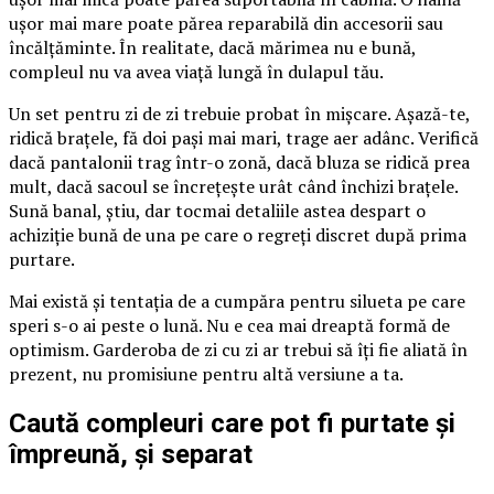
ușor mai mare poate părea reparabilă din accesorii sau
încălțăminte. În realitate, dacă mărimea nu e bună,
compleul nu va avea viață lungă în dulapul tău.
Un set pentru zi de zi trebuie probat în mișcare. Așază-te,
ridică brațele, fă doi pași mai mari, trage aer adânc. Verifică
dacă pantalonii trag într-o zonă, dacă bluza se ridică prea
mult, dacă sacoul se încrețește urât când închizi brațele.
Sună banal, știu, dar tocmai detaliile astea despart o
achiziție bună de una pe care o regreți discret după prima
purtare.
Mai există și tentația de a cumpăra pentru silueta pe care
speri s-o ai peste o lună. Nu e cea mai dreaptă formă de
optimism. Garderoba de zi cu zi ar trebui să îți fie aliată în
prezent, nu promisiune pentru altă versiune a ta.
Caută compleuri care pot fi purtate și
împreună, și separat