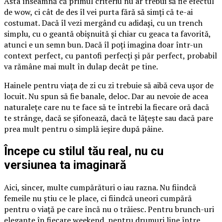
Asta înseamnă că primul criteriu nu ar trebui să fie efectul
de wow, ci cât de des îl vei purta fără să simți că te-ai
costumat. Dacă îl vezi mergând cu adidași, cu un trench
simplu, cu o geantă obișnuită și chiar cu geaca ta favorită,
atunci e un semn bun. Dacă îl poți imagina doar într-un
context perfect, cu pantofi perfecți și păr perfect, probabil
va rămâne mai mult în dulap decât pe tine.
Hainele pentru viața de zi cu zi trebuie să aibă ceva ușor de
locuit. Nu spun să fie banale, deloc. Dar au nevoie de acea
naturalețe care nu te face să te întrebi la fiecare oră dacă
te strânge, dacă se șifonează, dacă te lățește sau dacă pare
prea mult pentru o simplă ieșire după pâine.
Începe cu stilul tău real, nu cu
versiunea ta imaginară
Aici, sincer, multe cumpărături o iau razna. Nu fiindcă
femeile nu știu ce le place, ci fiindcă uneori cumpără
pentru o viață pe care încă nu o trăiesc. Pentru brunch-uri
elegante în fiecare weekend, pentru drumuri line între