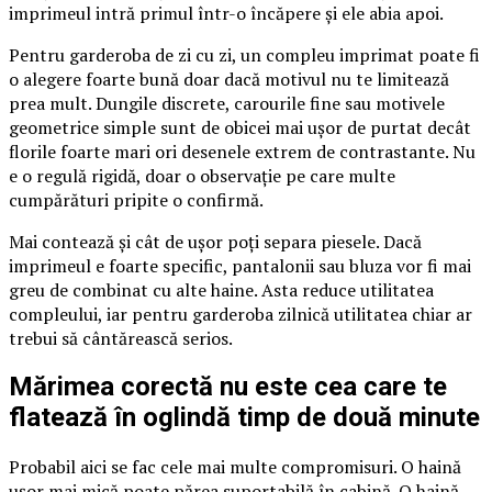
imprimeul intră primul într-o încăpere și ele abia apoi.
Pentru garderoba de zi cu zi, un compleu imprimat poate fi
o alegere foarte bună doar dacă motivul nu te limitează
prea mult. Dungile discrete, carourile fine sau motivele
geometrice simple sunt de obicei mai ușor de purtat decât
florile foarte mari ori desenele extrem de contrastante. Nu
e o regulă rigidă, doar o observație pe care multe
cumpărături pripite o confirmă.
Mai contează și cât de ușor poți separa piesele. Dacă
imprimeul e foarte specific, pantalonii sau bluza vor fi mai
greu de combinat cu alte haine. Asta reduce utilitatea
compleului, iar pentru garderoba zilnică utilitatea chiar ar
trebui să cântărească serios.
Mărimea corectă nu este cea care te
flatează în oglindă timp de două minute
Probabil aici se fac cele mai multe compromisuri. O haină
ușor mai mică poate părea suportabilă în cabină. O haină