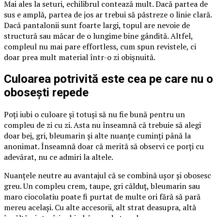
Mai ales la seturi, echilibrul contează mult. Dacă partea de
sus e amplă, partea de jos ar trebui să păstreze o linie clară.
Dacă pantalonii sunt foarte largi, topul are nevoie de
structură sau măcar de o lungime bine gândită. Altfel,
compleul nu mai pare effortless, cum spun revistele, ci
doar prea mult material într-o zi obișnuită.
Culoarea potrivită este cea pe care nu o
obosești repede
Poți iubi o culoare și totuși să nu fie bună pentru un
compleu de zi cu zi. Asta nu înseamnă că trebuie să alegi
doar bej, gri, bleumarin și alte nuanțe cuminți până la
anonimat. Înseamnă doar că merită să observi ce porți cu
adevărat, nu ce admiri la altele.
Nuanțele neutre au avantajul că se combină ușor și obosesc
greu. Un compleu crem, taupe, gri călduț, bleumarin sau
maro ciocolatiu poate fi purtat de multe ori fără să pară
mereu același. Cu alte accesorii, alt strat deasupra, altă