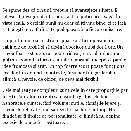
Se spune des că o haină trebuie să avantajeze silueta. E
adevărat, desigur, dar formula asta e puțin prea vagă. În
viața reală, o croială bună nu doar că îți vine bine, ci te lasă
să trăiești în ea fără să te pedepsească la fiecare mișcare.
Un pantaloni foarte strâmt poate arăta impecabil în
cabinele de probă și să devină obositor după două ore. Un
sacou foarte structurat poate ridica ținuta, dar dacă nu
poți sta comod la birou sau într-o mașină, începe să pară o
idee frumoasă și atât. Un top foarte scurt poate funcționa
excelent în anumite contexte, însă pentru garderoba
zilnică ai nevoie, de obicei, de ceva mai flexibil.
Cele mai reușite compleuri sunt cele în care proporțiile par
firești. Pantalonii drepți sau ușor largi, fustele line,
hanoracele curate, fără volume inutile, cămășile lejere și
sacourile relaxate tind să reziste mai bine în timp. Nu
fiindcă ar fi lipsite de personalitate, ci fiindcă nu depind
excesiv de o modă trecătoare.