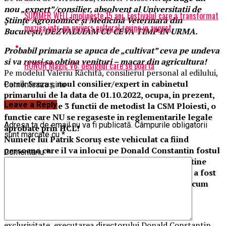
nou „expert”/consilier, absolvent al Universitatii de
SUMMER WELL implineste 15 ani. Festivalul care a transformat
Științe Agronomice și Medicină Veterinară din
muzica intr-un univers cultural revine in august
București, DEZVALUIAM CU CEVA TIMP IN URMA.
Probabil primaria se apuca de „cultivat” ceva pe undeva
si va reusi sa obtina venituri – macar din agricultura!
HONOR Magic V6: designul care se poartă
Pe modelul Valeriu Răchită, consilierul personal al edilului,
Patrik Scoruş,
noul consilier/expert in cabinetul
Comenteaza si tu
primarului de la data de 01.10.2022, ocupa, in prezent,
Leave a Reply
una dintre cele 3 functii de metodist la CSM Ploiesti, o
functie care NU se regaseste in reglementarile legale
Adresa ta de email nu va fi publicată.
Câmpurile obligatorii
aprobate prin HCL!
sunt marcate cu
*
Numele lui Patrik Scoruş este vehiculat ca fiind
persoana care il va inlocui pe Donald Constantin fostul
Comentariu
*
director al CSM Ploiesti, chiar daca acesta nu detine
vechime pe cartea de munca
.
Donald Constantin a fost
„debarcat”/executat ca o simpla razbunare, asa cum
dezvaluiam saptamana trecuta.
Reamintim ca, Incisiv de Prahova a dezvaluit, in
exclusivitate, executarea directorului Donald Constantin