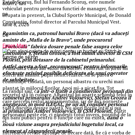
Patrik Scoruş, fiul lui Fernando Scoruş, este numele
acum 2 luni
vehiculat pentru preluarea functiei de manager, functie
pe
ocupata in prezent, la Clubul Sportiv Municipal, de Donald
Constantin, fostul director al Parcului Municipal Vest.
iunie 8, 2026
Reamintim ca, patronul barului Bravo (dacă va aduceți
De
aminte de „Mafia de la Bravo”, unde procurorul
Eugen Marc
„Portocala” fabrica dosare penale false asupra celor
„incomozi”), Ştefan Grozea, a fost numit director la CSM
Ploiesti, prin detasare de la cabinetul primarului.
Astfel, acesta a fost „recompensat” pentru informarile
Prima dată când am văzut un buchet construit în jurul lui
efectuate privind posibile deficiente ale unui operator
Stitch am zâmbit puțin neîncrezător. Mi se părea o
de salubritate.
combinație ciudată, un personaj albastru cu urechi mari
plantat în mijlocul florilor. Apoi mi-a picat fisa. Tot
La randul sau, c
a intr-o fratie a consilierilor personali din
secretul stă în culoare. Albastrul lui aparte schimbă felul în
cabinetul primarului Andrei Volosevici, Ştefan Grozea il
care percepi restul aranjamentului, iar de aici pornește
angajeaza, in mod ILEGAL, pe un alt consilier personal
toată discuția despre paletă. Nu alegi florile întâi și pui
al primarului Andrei Volosevici, la CSM Ploiesti,
plătit
personajul peste ele, ci gândești totul invers, pornind de la
din bani publici pentru o funcție care nu exista,
dand o
el.
nouă viziune asupra prejudiciului bugetului local, ca
element al răspunderii penale.
Întrebarea revine aproape de fiecare dată, fie că e vorba de