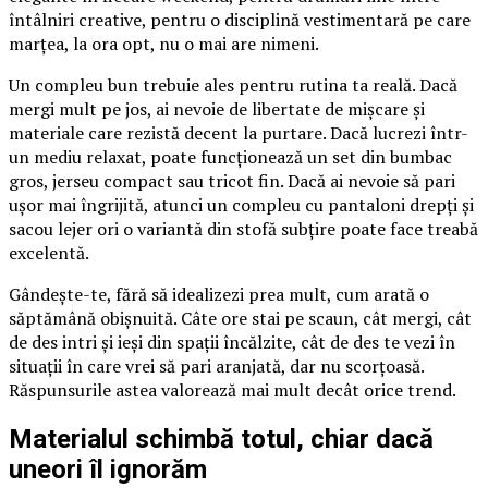
întâlniri creative, pentru o disciplină vestimentară pe care
marțea, la ora opt, nu o mai are nimeni.
Un compleu bun trebuie ales pentru rutina ta reală. Dacă
mergi mult pe jos, ai nevoie de libertate de mișcare și
materiale care rezistă decent la purtare. Dacă lucrezi într-
un mediu relaxat, poate funcționează un set din bumbac
gros, jerseu compact sau tricot fin. Dacă ai nevoie să pari
ușor mai îngrijită, atunci un compleu cu pantaloni drepți și
sacou lejer ori o variantă din stofă subțire poate face treabă
excelentă.
Gândește-te, fără să idealizezi prea mult, cum arată o
săptămână obișnuită. Câte ore stai pe scaun, cât mergi, cât
de des intri și ieși din spații încălzite, cât de des te vezi în
situații în care vrei să pari aranjată, dar nu scorțoasă.
Răspunsurile astea valorează mai mult decât orice trend.
Materialul schimbă totul, chiar dacă
uneori îl ignorăm