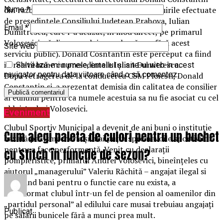
din razbunare – se pare (ca reactie la dezvaluirile efectuate
Nume
*
de președintele Consiliului Județean Prahova, Iulian
Email
*
Dumitrescu, care l-a acuzat, in mod direct, pe primarul
Volosevici, că din cauza lui orașul a rămas fără acest
Site web
serviciu public). Donald Cosntantin este perceput ca fiind
in relatii bune cu presedintele Iulian Dumitrescu.
Salvează-mi numele, emailul și site-ul web în acest
navigator pentru data viitoare când o să comentez.
Dupa retragerea de la conducerea CSM Ploiesti, Donald
Constantin si-a prezentat demisia din calitatea de consilier
al edilului pentru ca numele acestuia sa nu fie asociat cu cel
al lui Andrei Volosevici.
Eveniment
Clubul Sportiv Municipal a devenit de ani buni o instituţie
Cum alegi paleta de culori pentru un buchet
bazată pe…şmecherie şi mai puţin spre nevoile sportivilor
pentru a face performanţă. Venit cu declaraţii
cu Stitch în funcție de sezon?
pompieristice, primarul Andrei Volosevici, bineînţeles cu
ajutorul „managerului” Valeriu Răchită – angajat ilegal si
obtinand bani pentru o functie care nu exista, a
transformat clubul într-un fel de pension al oamenilor din
„partidul personal” al edilului care musai trebuiau angajaţi
Publicat
pe salarii bunicele fără a munci prea mult.