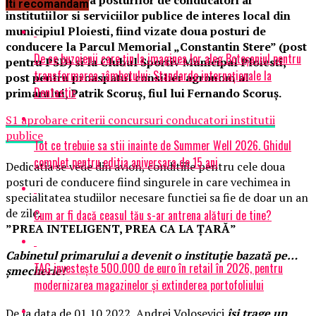
pentru ocuparea posturilor de conducatori ai
Iti recomandam
institutiilor si serviciilor publice de interes local din
municipiul Ploiesti, fiind vizate doua posturi de
conducere la Parcul Memorial „Constantin Stere” (post
De ce buzoienii care țin la imaginea lor aleg Botoșaniul pentru
pentru PSD) si la Clubul Sportiv Municipal Ploiesti,
transformarea zâmbetului: Standarde internaționale la
post pentru proaspatul consilier agronom al
Dentastic
primarului, Patrik Scoruş, fiul lui Fernando Scoruş.
S1 aprobare criterii concursuri conducatori institutii
publice
Tot ce trebuie sa stii inainte de Summer Well 2026. Ghidul
complet pentru editia aniversara de 15 ani
Dedicatia se vede din avion, conditiile pentru cele doua
posturi de conducere fiind singurele in care vechimea in
specialitatea studiilor necesare functiei sa fie de doar un an
de zile.
Cum ar fi dacă ceasul tău s-ar antrena alături de tine?
”PREA INTELIGENT, PREA CA LA ȚARĂ”
Cabinetul primarului a devenit o instituţie bazată pe…
TAG investește 500.000 de euro în retail în 2026, pentru
şmecherie!
modernizarea magazinelor și extinderea portofoliului
De la data de 01.10.2022, Andrei Volosevici
își trage un