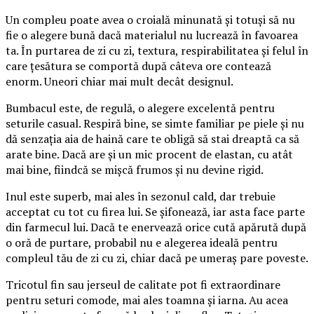
Un compleu poate avea o croială minunată și totuși să nu
fie o alegere bună dacă materialul nu lucrează în favoarea
ta. În purtarea de zi cu zi, textura, respirabilitatea și felul în
care țesătura se comportă după câteva ore contează
enorm. Uneori chiar mai mult decât designul.
Bumbacul este, de regulă, o alegere excelentă pentru
seturile casual. Respiră bine, se simte familiar pe piele și nu
dă senzația aia de haină care te obligă să stai dreaptă ca să
arate bine. Dacă are și un mic procent de elastan, cu atât
mai bine, fiindcă se mișcă frumos și nu devine rigid.
Inul este superb, mai ales în sezonul cald, dar trebuie
acceptat cu tot cu firea lui. Se șifonează, iar asta face parte
din farmecul lui. Dacă te enervează orice cută apărută după
o oră de purtare, probabil nu e alegerea ideală pentru
compleul tău de zi cu zi, chiar dacă pe umeraș pare poveste.
Tricotul fin sau jerseul de calitate pot fi extraordinare
pentru seturi comode, mai ales toamna și iarna. Au acea