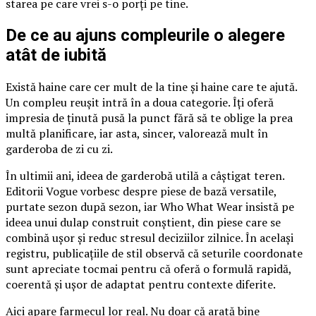
starea pe care vrei s-o porți pe tine.
De ce au ajuns compleurile o alegere
atât de iubită
Există haine care cer mult de la tine și haine care te ajută.
Un compleu reușit intră în a doua categorie. Îți oferă
impresia de ținută pusă la punct fără să te oblige la prea
multă planificare, iar asta, sincer, valorează mult în
garderoba de zi cu zi.
În ultimii ani, ideea de garderobă utilă a câștigat teren.
Editorii Vogue vorbesc despre piese de bază versatile,
purtate sezon după sezon, iar Who What Wear insistă pe
ideea unui dulap construit conștient, din piese care se
combină ușor și reduc stresul deciziilor zilnice. În același
registru, publicațiile de stil observă că seturile coordonate
sunt apreciate tocmai pentru că oferă o formulă rapidă,
coerentă și ușor de adaptat pentru contexte diferite.
Aici apare farmecul lor real. Nu doar că arată bine