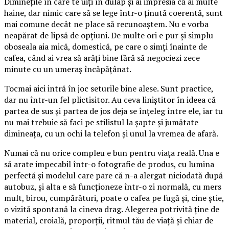
Diminețile în care te uiți în dulap și ai impresia că ai multe
haine, dar nimic care să se lege într-o ținută coerentă, sunt
mai comune decât ne place să recunoaștem. Nu e vorba
neapărat de lipsă de opțiuni. De multe ori e pur și simplu
oboseala aia mică, domestică, pe care o simți înainte de
cafea, când ai vrea să arăți bine fără să negociezi zece
minute cu un umeraș încăpățânat.
Tocmai aici intră în joc seturile bine alese. Sunt practice,
dar nu într-un fel plictisitor. Au ceva liniștitor în ideea că
partea de sus și partea de jos deja se înțeleg între ele, iar tu
nu mai trebuie să faci pe stilistul la șapte și jumătate
dimineața, cu un ochi la telefon și unul la vremea de afară.
Numai că nu orice compleu e bun pentru viața reală. Una e
să arate impecabil într-o fotografie de produs, cu lumina
perfectă și modelul care pare că n-a alergat niciodată după
autobuz, și alta e să funcționeze într-o zi normală, cu mers
mult, birou, cumpărături, poate o cafea pe fugă și, cine știe,
o vizită spontană la cineva drag. Alegerea potrivită ține de
material, croială, proporții, ritmul tău de viață și chiar de