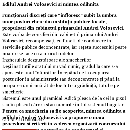
Edilul Andrei Volosevici si mintea odihnita
Funcționari discreți care ”înfloresc” subit la umbra
unor posturi cheie din instituții publice locale,
propulsati din cabinetul primarului Andrei Volosevici.
Este vorba de consilieri din cabinetul primarului Andrei
Volosevici, recompensați, cu functii de conducere in
serviciile publice deconcentrate, iar rețeta succesului peste
noapte se face cu ajutorul rudelor.
Înghesuiala dezgustătoare ale șmecherilor
Deși instituțiile statului nu văd nimic, gradul la care s-a
ajuns este unul înfiorător. Începând de la ocuparea
posturilor în administrație sau deconcentrate și până la
ocuparea unui amărât de loc într-o grădiniță, totul e pe
smecherie.
Sistemul este unul piramidal. Adică pleacă de la cei în pixul
sau în pliscul cărora stau numirile în tot sistemul bugetar.
Pentru ca smecheria sa fie acoperita, mintea odihnita a
edilului Andrei Volosevici va propune o noua
Citeste in continuare
procedura si criterii in vederea organizarii concursului