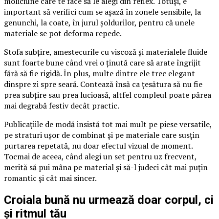
moliciune care te face să le alegi din reflex. Totuși, e
important să verifici cum se așază în zonele sensibile, la
genunchi, la coate, în jurul șoldurilor, pentru că unele
materiale se pot deforma repede.
Stofa subțire, amestecurile cu viscoză și materialele fluide
sunt foarte bune când vrei o ținută care să arate îngrijit
fără să fie rigidă. În plus, multe dintre ele trec elegant
dinspre zi spre seară. Contează însă ca țesătura să nu fie
prea subțire sau prea lucioasă, altfel compleul poate părea
mai degrabă festiv decât practic.
Publicațiile de modă insistă tot mai mult pe piese versatile,
pe straturi ușor de combinat și pe materiale care susțin
purtarea repetată, nu doar efectul vizual de moment.
Tocmai de aceea, când alegi un set pentru uz frecvent,
merită să pui mâna pe material și să-l judeci cât mai puțin
romantic și cât mai sincer.
Croiala bună nu urmează doar corpul, ci
și ritmul tău