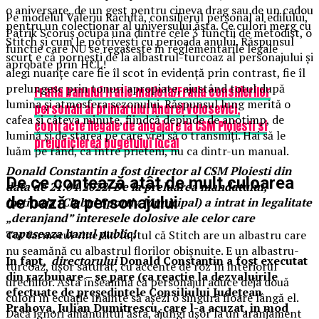
o aniversare, de un gest pentru cineva drag sau de un cadou
Pe modelul Valeriu Răchită, consilierul personal al edilului,
pentru un colecționar al universului ăsta. Ce culori merg cu
Patrik Scoruş ocupa una dintre cele 3 functii de metodist, o
Stitch și cum le potrivești cu perioada anului. Răspunsul
functie care NU se regaseste in reglementarile legale
scurt e că pornești de la albastrul-turcoaz al personajului și
aprobate prin HCL!
alegi nuanțe care fie îl scot în evidență prin contrast, fie îl
prelungesc prin tonuri apropiate, ajustând totul după
Fratia banului fratie mafiota/Fratia consilierilor
lumina și atmosfera sezonului. Răspunsul lung merită o
personali ai primarului Andrei Volosevici,
cafea și câteva minute, fiindcă depinde de anotimp, de
contracte ilegale de angajare la CSM Ploiesti si
lumină și de starea pe care vrei să o transmiți. Hai să le
prejudicierea bugetului local
luăm pe rând, ca între prieteni, nu ca dintr-un manual.
Donald Constantin a fost director al CSM Ploiesti din
De ce contează atât de mult culoarea
data de 21.04.2022. De la preluarea mandatului,
de bază a personajului
institutia (Clubul Sportiv Municipal) a intrat in legalitate
„deranjand” interesele dolosive ale celor care
capuseaza banul public!
Tot farmecul vine din faptul că Stitch are un albastru care
nu seamănă cu albastrul florilor obișnuite. E un albastru-
In fapt,
directorului
Donald Constantin a fost executat
turcoaz, ușor saturat, cu accente de roz în interiorul
din razbunare – se pare (ca reactie la dezvaluirile
urechilor. Asta înseamnă că personajul aduce deja două
efectuate de
președintele Consiliului Județean
culori în ecuație înainte să așezi o singură floare lângă el.
Prahova, Iulian Dumitrescu, care l-a acuzat, in mod
Dacă ignori amănuntul ăsta, ajungi ușor la un aranjament