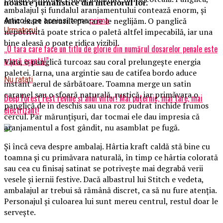
noastre jurnalistice din interiorul lor.
ambalajul și fundalul aranjamentului contează enorm, și
sunt exact lucrurile pe care le neglijăm. O panglică
Articole pe aceiasi tema:
prima
Urmatorul
nepotrivită poate strica o paletă altfel impecabilă, iar una
bine aleasă o poate ridica vizibil.
„O tara care face un titlu de glorie din numărul dosarelor penale este
o țară eșuată!”
Vara, o panglică turcoaz sau coral prelungește energia
paletei. Iarna, una argintie sau de catifea bordo aduce
Nu ratati
instant aerul de sărbătoare. Toamna merge un satin
caramel sau o sfoară naturală, rustică, iar primăvara o
Deep Forest Fest revine și anul viitor! Mai puternic, mai tare, mai
panglică de in deschis sau una roz pudrat închide frumos
electrizant!
cercul. Par mărunțișuri, dar tocmai ele dau impresia că
aranjamentul a fost gândit, nu asamblat pe fugă.
Și încă ceva despre ambalaj. Hârtia kraft caldă stă bine cu
toamna și cu primăvara naturală, în timp ce hârtia colorată
sau cea cu finisaj satinat se potrivește mai degrabă verii
vesele și iernii festive. Dacă albastrul lui Stitch e vedeta,
ambalajul ar trebui să rămână discret, ca să nu fure atenția.
Personajul și culoarea lui sunt mereu centrul, restul doar le
servește.