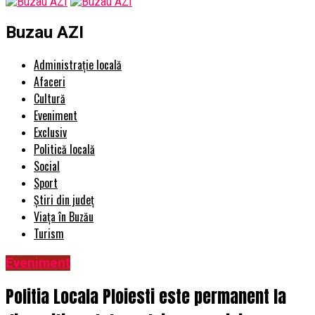
Buzau AZI
Administrație locală
Afaceri
Cultură
Eveniment
Exclusiv
Politică locală
Social
Sport
Știri din județ
Viața în Buzău
Turism
Eveniment
Politia Locala Ploiesti este permanent la