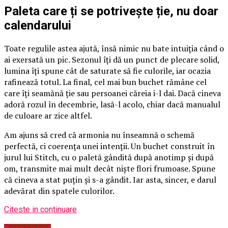
Paleta care ți se potrivește ție, nu doar
calendarului
Toate regulile astea ajută, însă nimic nu bate intuiția când o
ai exersată un pic. Sezonul îți dă un punct de plecare solid,
lumina îți spune cât de saturate să fie culorile, iar ocazia
rafinează totul. La final, cel mai bun buchet rămâne cel
care îți seamănă ție sau persoanei căreia i-l dai. Dacă cineva
adoră rozul în decembrie, lasă-l acolo, chiar dacă manualul
de culoare ar zice altfel.
Am ajuns să cred că armonia nu înseamnă o schemă
perfectă, ci coerența unei intenții. Un buchet construit în
jurul lui Stitch, cu o paletă gândită după anotimp și după
om, transmite mai mult decât niște flori frumoase. Spune
că cineva a stat puțin și s-a gândit. Iar asta, sincer, e darul
adevărat din spatele culorilor.
Citeste in continuare