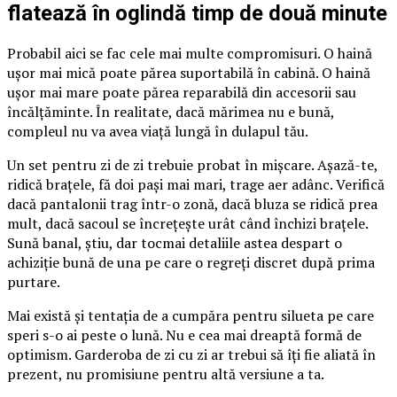
flatează în oglindă timp de două minute
Probabil aici se fac cele mai multe compromisuri. O haină
ușor mai mică poate părea suportabilă în cabină. O haină
ușor mai mare poate părea reparabilă din accesorii sau
încălțăminte. În realitate, dacă mărimea nu e bună,
compleul nu va avea viață lungă în dulapul tău.
Un set pentru zi de zi trebuie probat în mișcare. Așază-te,
ridică brațele, fă doi pași mai mari, trage aer adânc. Verifică
dacă pantalonii trag într-o zonă, dacă bluza se ridică prea
mult, dacă sacoul se încrețește urât când închizi brațele.
Sună banal, știu, dar tocmai detaliile astea despart o
achiziție bună de una pe care o regreți discret după prima
purtare.
Mai există și tentația de a cumpăra pentru silueta pe care
speri s-o ai peste o lună. Nu e cea mai dreaptă formă de
optimism. Garderoba de zi cu zi ar trebui să îți fie aliată în
prezent, nu promisiune pentru altă versiune a ta.