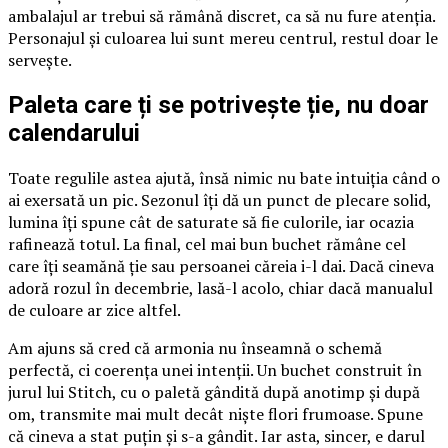
ambalajul ar trebui să rămână discret, ca să nu fure atenția.
Personajul și culoarea lui sunt mereu centrul, restul doar le
servește.
Paleta care ți se potrivește ție, nu doar
calendarului
Toate regulile astea ajută, însă nimic nu bate intuiția când o
ai exersată un pic. Sezonul îți dă un punct de plecare solid,
lumina îți spune cât de saturate să fie culorile, iar ocazia
rafinează totul. La final, cel mai bun buchet rămâne cel
care îți seamănă ție sau persoanei căreia i-l dai. Dacă cineva
adoră rozul în decembrie, lasă-l acolo, chiar dacă manualul
de culoare ar zice altfel.
Am ajuns să cred că armonia nu înseamnă o schemă
perfectă, ci coerența unei intenții. Un buchet construit în
jurul lui Stitch, cu o paletă gândită după anotimp și după
om, transmite mai mult decât niște flori frumoase. Spune
că cineva a stat puțin și s-a gândit. Iar asta, sincer, e darul