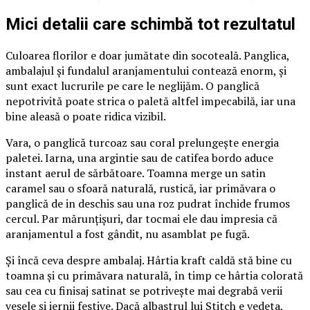
Mici detalii care schimbă tot rezultatul
Culoarea florilor e doar jumătate din socoteală. Panglica,
ambalajul și fundalul aranjamentului contează enorm, și
sunt exact lucrurile pe care le neglijăm. O panglică
nepotrivită poate strica o paletă altfel impecabilă, iar una
bine aleasă o poate ridica vizibil.
Vara, o panglică turcoaz sau coral prelungește energia
paletei. Iarna, una argintie sau de catifea bordo aduce
instant aerul de sărbătoare. Toamna merge un satin
caramel sau o sfoară naturală, rustică, iar primăvara o
panglică de in deschis sau una roz pudrat închide frumos
cercul. Par mărunțișuri, dar tocmai ele dau impresia că
aranjamentul a fost gândit, nu asamblat pe fugă.
Și încă ceva despre ambalaj. Hârtia kraft caldă stă bine cu
toamna și cu primăvara naturală, în timp ce hârtia colorată
sau cea cu finisaj satinat se potrivește mai degrabă verii
vesele și iernii festive. Dacă albastrul lui Stitch e vedeta,