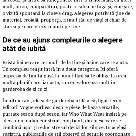
mult, birou, cumpărături, poate o cafea pe fugă și, cine știe,
o vizită spontană la cineva drag. Alegerea potrivită ține de
material, croială, proporții, ritmul tău de viață și chiar de
starea pe care vrei s-o porți pe tine.
De ce au ajuns compleurile o alegere
atât de iubită
Există haine care cer mult de la tine și haine care te ajută.
Un compleu reușit intră în a doua categorie. Îți oferă
impresia de ținută pusă la punct fără să te oblige la prea
multă planificare, iar asta, sincer, valorează mult în
garderoba de zi cu zi.
În ultimii ani, ideea de garderobă utilă a câștigat teren.
Editorii Vogue vorbesc despre piese de bază versatile,
purtate sezon după sezon, iar Who What Wear insistă pe
ideea unui dulap construit conștient, din piese care se
combină ușor și reduc stresul deciziilor zilnice. În același
registru, publicațiile de stil observă că seturile coordonate