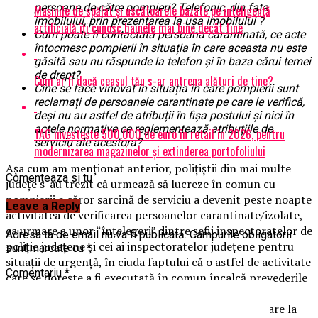
persoane de către pompieri? Telefonic, din fața
Mașinile de spălat și uscătoarele bazate pe inteligență
imobilului, prin prezentarea la ușa imobilului ?
artificială îți cunosc hainele mai bine decât tine
Cum poate fi contactată persoana carantinată, ce acte
întocmesc pompierii în situația în care aceasta nu este
găsită sau nu răspunde la telefon și în baza cărui temei
de drept?
Cum ar fi dacă ceasul tău s-ar antrena alături de tine?
Cine se face vinovat în situația în care pompierii sunt
reclamați de persoanele carantinate pe care le verifică,
deși nu au astfel de atribuții în fișa postului și nici în
actele normative ce reglementează atribuțiile de
TAG investește 500.000 de euro în retail în 2026, pentru
serviciu ale acestora?
modernizarea magazinelor și extinderea portofoliului
Așa cum am menționat anterior, polițiștii din mai multe
Comenteaza si tu
județe s-au trezit că urmează să lucreze în comun cu
pompierii a căror sarcină de serviciu a devenit peste noapte
Leave a Reply
activitatea de verificarea persoanelor carantinate/izolate,
ca urmare a unor “înțelegeri” dintre șefii inspectoratelor de
Adresa ta de email nu va fi publicată.
Câmpurile obligatorii
poliție județene și cei ai inspectoratelor județene pentru
sunt marcate cu
*
situații de urgență, în ciuda faptului că o astfel de activitate
Comentariu
*
care se dorește a fi executată în comun încalcă prevederile
legale și demonstrează dispariția oricărei forme de
inteligență profesională și cultivarea lipsei de asumare la