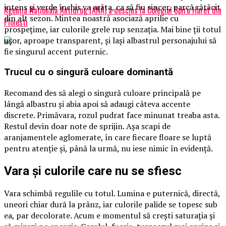
intens și verde închis va arăta, ca să fiu sincer, parcă rătăcit
Agenţia Naţională Antidrog (ANA) a descins la Colegiul Spiru Haret din
din alt sezon. Mintea noastră asociază aprilie cu
Ploiesti
prospețime, iar culorile grele rup senzația. Mai bine ții totul
ușor, aproape transparent, și lași albastrul personajului să
fie singurul accent puternic.
Trucul cu o singură culoare dominantă
Recomand des să alegi o singură culoare principală pe
lângă albastru și abia apoi să adaugi câteva accente
discrete. Primăvara, rozul pudrat face minunat treaba asta.
Restul devin doar note de sprijin. Așa scapi de
aranjamentele aglomerate, în care fiecare floare se luptă
pentru atenție și, până la urmă, nu iese nimic în evidență.
Vara și culorile care nu se sfiesc
Vara schimbă regulile cu totul. Lumina e puternică, directă,
uneori chiar dură la prânz, iar culorile palide se topesc sub
ea, par decolorate. Acum e momentul să crești saturația și