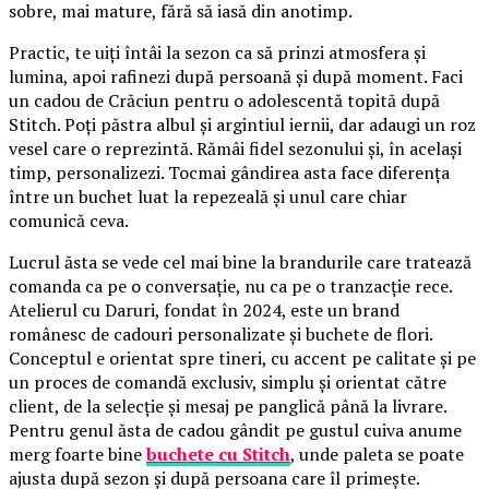
sobre, mai mature, fără să iasă din anotimp.
Practic, te uiți întâi la sezon ca să prinzi atmosfera și
lumina, apoi rafinezi după persoană și după moment. Faci
un cadou de Crăciun pentru o adolescentă topită după
Stitch. Poți păstra albul și argintiul iernii, dar adaugi un roz
vesel care o reprezintă. Rămâi fidel sezonului și, în același
timp, personalizezi. Tocmai gândirea asta face diferența
între un buchet luat la repezeală și unul care chiar
comunică ceva.
Lucrul ăsta se vede cel mai bine la brandurile care tratează
comanda ca pe o conversație, nu ca pe o tranzacție rece.
Atelierul cu Daruri, fondat în 2024, este un brand
românesc de cadouri personalizate și buchete de flori.
Conceptul e orientat spre tineri, cu accent pe calitate și pe
un proces de comandă exclusiv, simplu și orientat către
client, de la selecție și mesaj pe panglică până la livrare.
Pentru genul ăsta de cadou gândit pe gustul cuiva anume
merg foarte bine
buchete cu Stitch
, unde paleta se poate
ajusta după sezon și după persoana care îl primește.