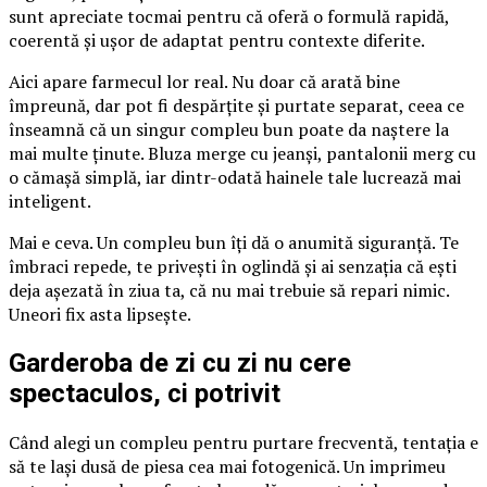
sunt apreciate tocmai pentru că oferă o formulă rapidă,
coerentă și ușor de adaptat pentru contexte diferite.
Aici apare farmecul lor real. Nu doar că arată bine
împreună, dar pot fi despărțite și purtate separat, ceea ce
înseamnă că un singur compleu bun poate da naștere la
mai multe ținute. Bluza merge cu jeanși, pantalonii merg cu
o cămașă simplă, iar dintr-odată hainele tale lucrează mai
inteligent.
Mai e ceva. Un compleu bun îți dă o anumită siguranță. Te
îmbraci repede, te privești în oglindă și ai senzația că ești
deja așezată în ziua ta, că nu mai trebuie să repari nimic.
Uneori fix asta lipsește.
Garderoba de zi cu zi nu cere
spectaculos, ci potrivit
Când alegi un compleu pentru purtare frecventă, tentația e
să te lași dusă de piesa cea mai fotogenică. Un imprimeu