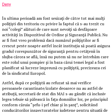
Deny
În ultima perioadă am fost sesizați de către tot mai mulți
polițiști din teritoriu cu privire la faptul că s-au trezit cu
noi “colegi” alături de care sunt nevoiți să desfășoare
activități în Dispozitivul de Ordine și Siguranță Publică. Nu
ar fi fost vreo problemă dacă numărul polițiștilor ar fi
crescut peste noapte astfel încât instituția să poată asigura
gradul corespunzător de siguranță pentru cetățenii în
slujba cărora se află, însă nu putem să nu ne întrebăm care
este rolul unui pompier și în baza cărui temei legal a fost
planificat să lucreze împreună cu polițiștii, precizeaza cei
de la sindicatul Europol.
Astfel, după ce polițiștii au refuzat să mai verifice
persoanele carantinate/izolate deoarece nu au astfel de
atribuții, secretarii de stat din MAI s-au gândit că inclusiv
legea tebuie să pălească în fața domniilor lor, pe principiul
conform căruia “șefu-i șef chiar și în șanț”, solicitând
conducătorilor inspectoratelor județene pentru situații de