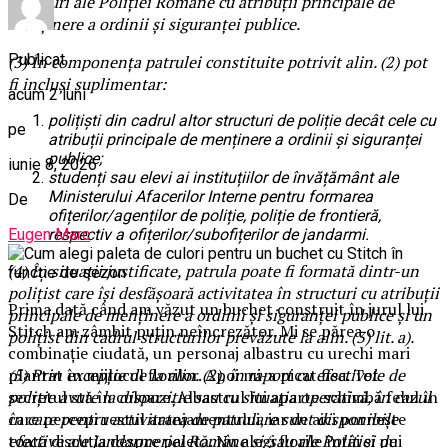
structuri ale Poliției Române cu atribuții principale de
menținere a ordinii și siguranței publice.
Publicat
(3)
În componența patrulei constituite potrivit
alin. (2)
pot
fi incluși suplimentar:
acum 2 luni
polițiști din cadrul altor structuri de poliție decât cele cu
pe
atribuții principale de menținere a ordinii și siguranței
publice;
iunie 8, 2026
studenți sau elevi ai instituțiilor de învățământ ale
Ministerului Afacerilor Interne pentru formarea
De
ofițerilor/agenților de poliție, poliție de frontieră,
Eugen Marc
respectiv a ofițerilor/subofițerilor de jandarmi.
(4)
În situații justificate, patrula poate fi formată dintr-un
polițist care își desfășoară activitatea în structuri cu atribuții
Prima dată când am văzut un buchet construit în jurul lui
principale de menținere a ordinii și siguranței publice și un
Stitch am zâmbit puțin neîncrezător. Mi se părea o
polițist din cadrul structurilor prevăzute la
alin. (3) lit. a)
.
combinație ciudată, un personaj albastru cu urechi mari
plantat în mijlocul florilor. Apoi mi-a picat fisa. Tot
(5)
Prin excepție de la
alin. (2)
, în raport cu efectivele de
secretul stă în culoare. Albastrul lui aparte schimbă felul în
poliție avute la dispoziție sau cu situația operativă, în cazul
care percepi restul aranjamentului, iar de aici pornește
în care pentru activitatea de patrulare sunt disponibile
toată discuția despre paletă. Nu alegi florile întâi și pui
efective ale Jandarmeriei Române și/sau ale Poliției de