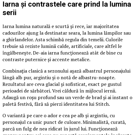
Iarna și contrastele care prind la lumina
serii
Iarna lumina naturală e scurtă și rece, iar majoritatea
cadourilor ajung la destinatar seara, la lumina lămpilor sau
a ghirlandelor. Asta schimbă regula din temelii. Culorile
trebuie să reziste luminii calde, artificiale, care altfel le
îngălbenește. De-aia iarna funcționează atât de bine cu
contraste puternice și accente metalice.
Combinația clasică a sezonului așază albastrul personajului
lângă alb pur, argintiu și o notă de albastru-noapte.
Rezultatul are ceva glacial și sofisticat, exact pe gustul
perioadei de sărbători. Vrei căldură în mijlocul iernii.
Adaugă un roșu profund sau un verde de brad și ai instant o
paletă festivă, fără să pierzi identitatea lui Stitch.
O variantă pe care o ador e cea pe alb și argintiu, cu
personajul ca unic punct de culoare. Minimalistă, curată,
parcă un fulg de nea ridicat în jurul lui. Funcționează