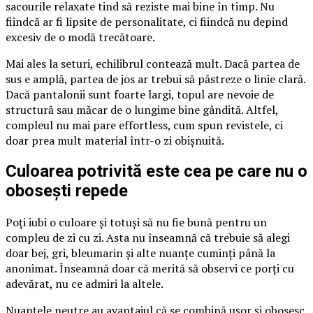
sacourile relaxate tind să reziste mai bine în timp. Nu
fiindcă ar fi lipsite de personalitate, ci fiindcă nu depind
excesiv de o modă trecătoare.
Mai ales la seturi, echilibrul contează mult. Dacă partea de
sus e amplă, partea de jos ar trebui să păstreze o linie clară.
Dacă pantalonii sunt foarte largi, topul are nevoie de
structură sau măcar de o lungime bine gândită. Altfel,
compleul nu mai pare effortless, cum spun revistele, ci
doar prea mult material într-o zi obișnuită.
Culoarea potrivită este cea pe care nu o
obosești repede
Poți iubi o culoare și totuși să nu fie bună pentru un
compleu de zi cu zi. Asta nu înseamnă că trebuie să alegi
doar bej, gri, bleumarin și alte nuanțe cuminți până la
anonimat. Înseamnă doar că merită să observi ce porți cu
adevărat, nu ce admiri la altele.
Nuanțele neutre au avantajul că se combină ușor și obosesc