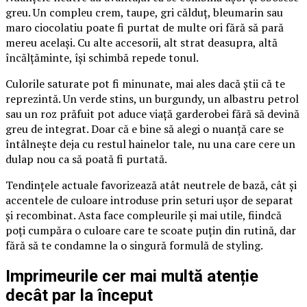
greu. Un compleu crem, taupe, gri călduț, bleumarin sau
maro ciocolatiu poate fi purtat de multe ori fără să pară
mereu același. Cu alte accesorii, alt strat deasupra, altă
încălțăminte, își schimbă repede tonul.
Culorile saturate pot fi minunate, mai ales dacă știi că te
reprezintă. Un verde stins, un burgundy, un albastru petrol
sau un roz prăfuit pot aduce viață garderobei fără să devină
greu de integrat. Doar că e bine să alegi o nuanță care se
întâlnește deja cu restul hainelor tale, nu una care cere un
dulap nou ca să poată fi purtată.
Tendințele actuale favorizează atât neutrele de bază, cât și
accentele de culoare introduse prin seturi ușor de separat
și recombinat. Asta face compleurile și mai utile, fiindcă
poți cumpăra o culoare care te scoate puțin din rutină, dar
fără să te condamne la o singură formulă de styling.
Imprimeurile cer mai multă atenție
decât par la început