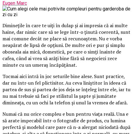
Eugen Marc
Diminețile în care te uiți în dulap și ai impresia că ai multe
haine, dar nimic care să se lege într-o ținută coerentă, sunt
mai comune decât ne place să recunoaștem. Nu e vorba
neapărat de lipsă de opțiuni. De multe ori e pur și simplu
oboseala aia mică, domestică, pe care o simți înainte de
cafea, când ai vrea să arăți bine fără să negociezi zece
minute cu un umeraș încăpățânat.
Tocmai aici intră în joc seturile bine alese. Sunt practice,
dar nu într-un fel plictisitor. Au ceva liniștitor în ideea că
partea de sus și partea de jos deja se înțeleg între ele, iar tu
nu mai trebuie să faci pe stilistul la șapte și jumătate
dimineața, cu un ochi la telefon și unul la vremea de afară.
Numai că nu orice compleu e bun pentru viața reală. Una e
să arate impecabil într-o fotografie de produs, cu lumina
perfectă și modelul care pare că n-a alergat niciodată după
autobuz, și alta e să funcționeze într-o zi normală, cu mers