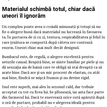
Materialul schimbă totul, chiar dacă
uneori îl ignorăm
Un compleu poate avea o croială minunată și totuși să nu
fie o alegere bună dacă materialul nu lucrează în favoarea
ta. În purtarea de zi cu zi, textura, respirabilitatea și felul în
care țesătura se comportă după câteva ore contează
enorm. Uneori chiar mai mult decât designul.
Bumbacul este, de regulă, o alegere excelentă pentru
seturile casual. Respiră bine, se simte familiar pe piele și nu
dă senzația aia de haină care te obligă să stai dreaptă ca să
arate bine. Dacă are și un mic procent de elastan, cu atât
mai bine, fiindcă se mișcă frumos și nu devine rigid.
Inul este superb, mai ales în sezonul cald, dar trebuie
acceptat cu tot cu firea lui. Se șifonează, iar asta face parte
din farmecul lui. Dacă te enervează orice cută apărută după
o oră de purtare, probabil nu e alegerea ideală pentru