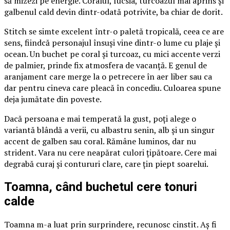
să mizezi pe energie. Coralul, fucsia, turcoazul mai aprins și
galbenul cald devin dintr-odată potrivite, ba chiar de dorit.
Stitch se simte excelent într-o paletă tropicală, ceea ce are
sens, fiindcă personajul însuși vine dintr-o lume cu plaje și
ocean. Un buchet pe coral și turcoaz, cu mici accente verzi
de palmier, prinde fix atmosfera de vacanță. E genul de
aranjament care merge la o petrecere în aer liber sau ca
dar pentru cineva care pleacă în concediu. Culoarea spune
deja jumătate din poveste.
Dacă persoana e mai temperată la gust, poți alege o
variantă blândă a verii, cu albastru senin, alb și un singur
accent de galben sau coral. Rămâne luminos, dar nu
strident. Vara nu cere neapărat culori țipătoare. Cere mai
degrabă curaj și contururi clare, care țin piept soarelui.
Toamna, când buchetul cere tonuri
calde
Toamna m-a luat prin surprindere, recunosc cinstit. Aș fi