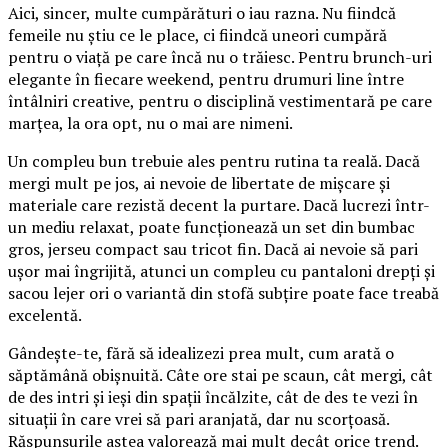
Aici, sincer, multe cumpărături o iau razna. Nu fiindcă
femeile nu știu ce le place, ci fiindcă uneori cumpără
pentru o viață pe care încă nu o trăiesc. Pentru brunch-uri
elegante în fiecare weekend, pentru drumuri line între
întâlniri creative, pentru o disciplină vestimentară pe care
marțea, la ora opt, nu o mai are nimeni.
Un compleu bun trebuie ales pentru rutina ta reală. Dacă
mergi mult pe jos, ai nevoie de libertate de mișcare și
materiale care rezistă decent la purtare. Dacă lucrezi într-
un mediu relaxat, poate funcționează un set din bumbac
gros, jerseu compact sau tricot fin. Dacă ai nevoie să pari
ușor mai îngrijită, atunci un compleu cu pantaloni drepți și
sacou lejer ori o variantă din stofă subțire poate face treabă
excelentă.
Gândește-te, fără să idealizezi prea mult, cum arată o
săptămână obișnuită. Câte ore stai pe scaun, cât mergi, cât
de des intri și ieși din spații încălzite, cât de des te vezi în
situații în care vrei să pari aranjată, dar nu scorțoasă.
Răspunsurile astea valorează mai mult decât orice trend.