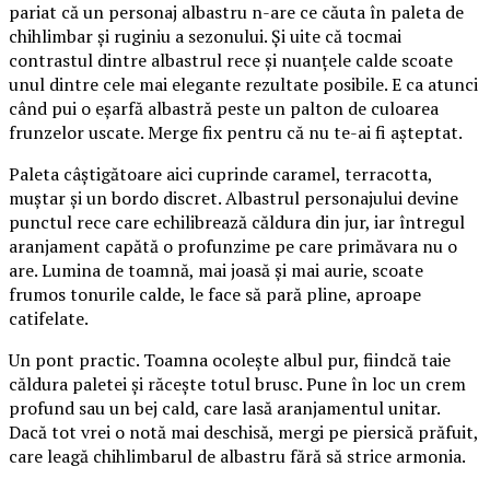
pariat că un personaj albastru n-are ce căuta în paleta de
chihlimbar și ruginiu a sezonului. Și uite că tocmai
contrastul dintre albastrul rece și nuanțele calde scoate
unul dintre cele mai elegante rezultate posibile. E ca atunci
când pui o eșarfă albastră peste un palton de culoarea
frunzelor uscate. Merge fix pentru că nu te-ai fi așteptat.
Paleta câștigătoare aici cuprinde caramel, terracotta,
muștar și un bordo discret. Albastrul personajului devine
punctul rece care echilibrează căldura din jur, iar întregul
aranjament capătă o profunzime pe care primăvara nu o
are. Lumina de toamnă, mai joasă și mai aurie, scoate
frumos tonurile calde, le face să pară pline, aproape
catifelate.
Un pont practic. Toamna ocolește albul pur, fiindcă taie
căldura paletei și răcește totul brusc. Pune în loc un crem
profund sau un bej cald, care lasă aranjamentul unitar.
Dacă tot vrei o notă mai deschisă, mergi pe piersică prăfuit,
care leagă chihlimbarul de albastru fără să strice armonia.