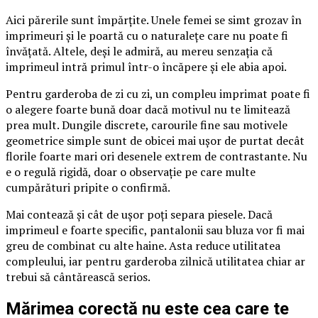
Aici părerile sunt împărțite. Unele femei se simt grozav în
imprimeuri și le poartă cu o naturalețe care nu poate fi
învățată. Altele, deși le admiră, au mereu senzația că
imprimeul intră primul într-o încăpere și ele abia apoi.
Pentru garderoba de zi cu zi, un compleu imprimat poate fi
o alegere foarte bună doar dacă motivul nu te limitează
prea mult. Dungile discrete, carourile fine sau motivele
geometrice simple sunt de obicei mai ușor de purtat decât
florile foarte mari ori desenele extrem de contrastante. Nu
e o regulă rigidă, doar o observație pe care multe
cumpărături pripite o confirmă.
Mai contează și cât de ușor poți separa piesele. Dacă
imprimeul e foarte specific, pantalonii sau bluza vor fi mai
greu de combinat cu alte haine. Asta reduce utilitatea
compleului, iar pentru garderoba zilnică utilitatea chiar ar
trebui să cântărească serios.
Mărimea corectă nu este cea care te