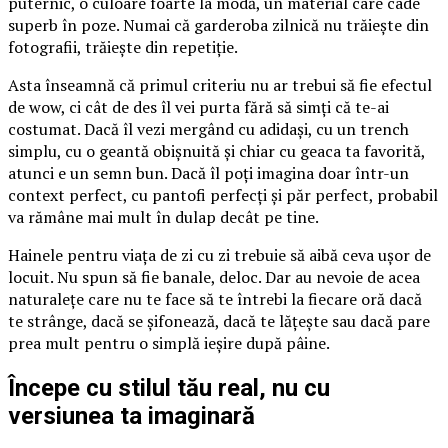
puternic, o culoare foarte la modă, un material care cade
superb în poze. Numai că garderoba zilnică nu trăiește din
fotografii, trăiește din repetiție.
Asta înseamnă că primul criteriu nu ar trebui să fie efectul
de wow, ci cât de des îl vei purta fără să simți că te-ai
costumat. Dacă îl vezi mergând cu adidași, cu un trench
simplu, cu o geantă obișnuită și chiar cu geaca ta favorită,
atunci e un semn bun. Dacă îl poți imagina doar într-un
context perfect, cu pantofi perfecți și păr perfect, probabil
va rămâne mai mult în dulap decât pe tine.
Hainele pentru viața de zi cu zi trebuie să aibă ceva ușor de
locuit. Nu spun să fie banale, deloc. Dar au nevoie de acea
naturalețe care nu te face să te întrebi la fiecare oră dacă
te strânge, dacă se șifonează, dacă te lățește sau dacă pare
prea mult pentru o simplă ieșire după pâine.
Începe cu stilul tău real, nu cu
versiunea ta imaginară