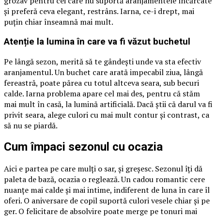
grozav pentru cei care nu suportă aranjamentele încărcate
și preferă ceva elegant, restrâns. Iarna, ce-i drept, mai
puțin chiar înseamnă mai mult.
Atenție la lumina în care va fi văzut buchetul
Pe lângă sezon, merită să te gândești unde va sta efectiv
aranjamentul. Un buchet care arată impecabil ziua, lângă
fereastră, poate părea cu totul altceva seara, sub becuri
calde. Iarna problema apare cel mai des, pentru că stăm
mai mult în casă, la lumină artificială. Dacă știi că darul va fi
privit seara, alege culori cu mai mult contur și contrast, ca
să nu se piardă.
Cum împaci sezonul cu ocazia
Aici e partea pe care mulți o sar, și greșesc. Sezonul îți dă
paleta de bază, ocazia o reglează. Un cadou romantic cere
nuanțe mai calde și mai intime, indiferent de luna în care îl
oferi. O aniversare de copil suportă culori vesele chiar și pe
ger. O felicitare de absolvire poate merge pe tonuri mai