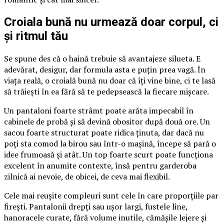
Croiala bună nu urmează doar corpul, ci
și ritmul tău
Se spune des că o haină trebuie să avantajeze silueta. E
adevărat, desigur, dar formula asta e puțin prea vagă. În
viața reală, o croială bună nu doar că îți vine bine, ci te lasă
să trăiești în ea fără să te pedepsească la fiecare mișcare.
Un pantaloni foarte strâmt poate arăta impecabil în
cabinele de probă și să devină obositor după două ore. Un
sacou foarte structurat poate ridica ținuta, dar dacă nu
poți sta comod la birou sau într-o mașină, începe să pară o
idee frumoasă și atât. Un top foarte scurt poate funcționa
excelent în anumite contexte, însă pentru garderoba
zilnică ai nevoie, de obicei, de ceva mai flexibil.
Cele mai reușite compleuri sunt cele în care proporțiile par
firești. Pantalonii drepți sau ușor largi, fustele line,
hanoracele curate, fără volume inutile, cămășile lejere și