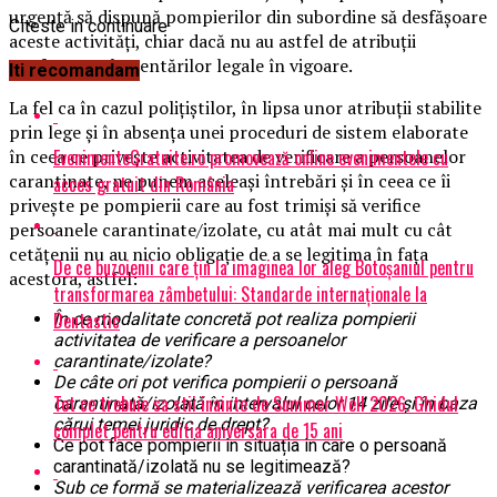
urgență să dispună pompierilor din subordine să desfășoare
Citeste in continuare
aceste activități, chiar dacă nu au astfel de atribuții
conform reglementărilor legale în vigoare.
Iti recomandam
La fel ca în cazul polițiștilor, în lipsa unor atribuții stabilite
prin lege și în absența unei proceduri de sistem elaborate
EvenimenteGratuite.ro promovează online evenimentele cu
în ceea ce privește activitatea de verificare a persoanelor
carantinate, ne punem aceleași întrebări și în ceea ce îi
acces gratuit din România
privește pe pompierii care au fost trimiși să verifice
persoanele carantinate/izolate, cu atât mai mult cu cât
cetățenii nu au nicio obligație de a se legitima în fața
De ce buzoienii care țin la imaginea lor aleg Botoșaniul pentru
acestora, astfel:
transformarea zâmbetului: Standarde internaționale la
Dentastic
În ce modalitate concretă pot realiza pompierii
activitatea de verificare a persoanelor
carantinate/izolate?
De câte ori pot verifica pompierii o persoană
Tot ce trebuie sa stii inainte de Summer Well 2026. Ghidul
carantinată/izolată în intervalul celor 14 zile și în baza
cărui temei juridic de drept?
complet pentru editia aniversara de 15 ani
Ce pot face pompierii în situația în care o persoană
carantinată/izolată nu se legitimează?
Sub ce formă se materializează verificarea acestor