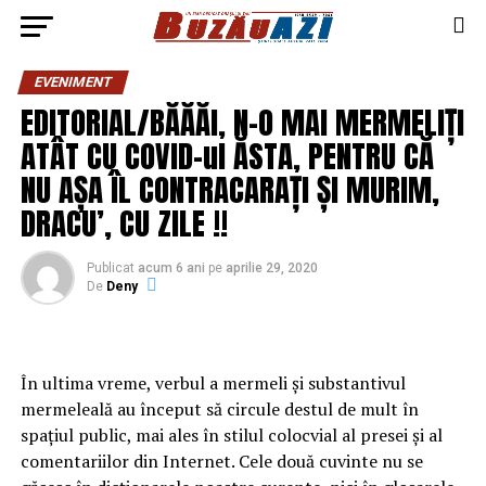
EVENIMENT
EDITORIAL/BĂĂĂI, N-O MAI MERMELIȚI
ATÂT CU COVID-ul ĂSTA, PENTRU CĂ
NU AȘA ÎL CONTRACARAȚI ȘI MURIM,
DRACU’, CU ZILE !!
Publicat
acum 6 ani
pe
aprilie 29, 2020
De
Deny
În ultima vreme, verbul a mermeli şi substantivul
mermeleală au început să circule destul de mult în
spaţiul public, mai ales în stilul colocvial al presei şi al
comentariilor din Internet. Cele două cuvinte nu se