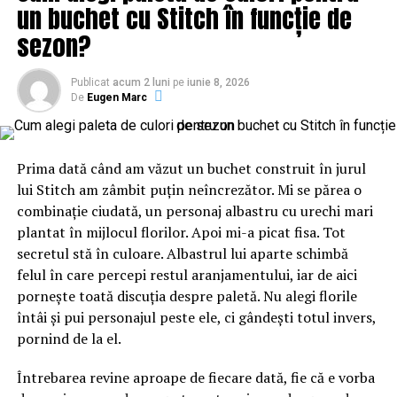
rechizite etc.,
un buchet cu Stitch în funcție de
– m-am spălat cu apă caldă la ibric,
sezon?
– după ora 22:00 am învățat la lampa cu gaz a bunicii de
la Ciorani,
Publicat
acum 2 luni
pe
iunie 8, 2026
– am adunat normat sticle, borcane și maculatură și le-
De
Eugen Marc
am dus la școală,
– am scris cu stilou „Pionier” și m-am încăltatat cu teniși
chinezești,
Prima dată când am văzut un buchet construit în jurul
– am făcut muncă voluntară în curtea școlii și, toamna,
lui Stitch am zâmbit puțin neîncrezător. Mi se părea o
pe câmpiile patriei, adunând recolta,
combinație ciudată, un personaj albastru cu urechi mari
– m-a urmărit Securitatea Județului Iași (de pe strada
plantat în mijlocul florilor. Apoi mi-a picat fisa. Tot
Triumfului), în calitatea mea de secretar responsabil de
secretul stă în culoare. Albastrul lui aparte schimbă
redacție al Revistei „Dialog” (fosta „Alma Mater”),
felul în care percepi restul aranjamentului, iar de aici
organul de presa al UASC din Universitatea „Al. I. Cuza”,
pornește toată discuția despre paletă. Nu alegi florile
unde chiar redactorul șef, Sorin Antohi, era
întâi și pui personajul peste ele, ci gândești totul invers,
informatorul Securității; după 1990, a ocupat pasager
pornind de la el.
funcția de demnitate publică de secretar de stat în
Ministerul învățământului,
Întrebarea revine aproape de fiecare dată, fie că e vorba
Nota 1: Ca redactor şef al revistei studenţeşti „DIALOG“,