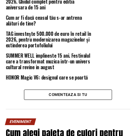
2026. Ghidul complet pentru editia
previzibila de altfel, a comunităților sărace, fie ele de
aniversara de 15 ani
rromi sau români (nu le subestimați numericul și nici
spiritul „organizatoric”, gen turmă, adică ad-hoc,
Cum ar fi dacă ceasul tău s-ar antrena
alături de tine?
„model” foarte eficient la ieșirile neautorizate în stradă);
în această perioadă, predicția are toate condițiile
TAG investește 500.000 de euro în retail în
întrunite de a deveni realitate, potențată fiind și de
2026, pentru modernizarea magazinelor și
extinderea portofoliului
diletantismul lui Orban & Co (auziți: la Ploiești, PNL
scade efectiv în sondaje, iar de la București, Orban vede
SUMMER WELL implineste 15 ani. Festivalul
că partidul crește!).
care a transformat muzica intr-un univers
cultural revine in august
Așa era, cumva, și pe vremea lui Ceașcă.
HONOR Magic V6: designul care se poartă
Eu m-am născut, am trăit și învățat, inclusiv prin
parcurgerea etapei formării academice și de stagiatură
în muncă, până la 29 ani, în struțo-cămila de epocă a
COMENTEAZA SI TU
trecerii de la socialism la comunism, respectiv în plină
făurire a societății socialiste multilateral dezvoltate.
Așadar, nu mă puteți acuza că nu cunosc direct acele
EVENIMENT
vremuri:
Cum alegi paleta de culori pentru
– am stat la cozi interminabile, dezarmante, la alimente,