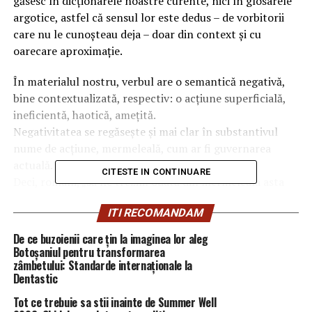
găsesc în dicţionarele noastre curente, nici în glosarele
argotice, astfel că sensul lor este dedus – de vorbitorii
care nu le cunoşteau deja – doar din context şi cu
oarecare aproximaţie.
În materialul nostru, verbul are o semantică negativă,
bine contextualizată, respectiv: o acţiune superficială,
ineficientă, haotică, ameţită.
Negativitatea se regăseşte şi mai clar în substantivul
nume de acţiune, mermeleală, cum ar fi guvernarea
actuală.
CITESTE IN CONTINUARE
Deci, români, „să ne trezim odată din mermeleala asta
bolnăvicioasă !!“
ITI RECOMANDAM
Generic, să scriem că, dacă până și Veorica a ajuns să-i
taxeze gafele (la care dansa este campioana absolută a
De ce buzoienii care țin la imaginea lor aleg
premierilor români din decembrie 1989, până acum),
Botoșaniul pentru transformarea
zâmbetului: Standarde internaționale la
atunci situaţia e groasă!
Dentastic
Singurul fenomen din lume care transformă omul în
animal este foamea. Îmi este teamă de reacția violentă,
Tot ce trebuie sa stii inainte de Summer Well