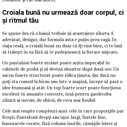
Croiala bună nu urmează doar corpul, ci
și ritmul tău
Se spune des că o haină trebuie să avantajeze silueta. E
adevărat, desigur, dar formula asta e puțin prea vagă. În
viața reală, o croială bună nu doar că îți vine bine, ci te lasă
să trăiești în ea fără să te pedepsească la fiecare mișcare.
Un pantaloni foarte strâmt poate arăta impecabil în
cabinele de probă și să devină obositor după două ore. Un
sacou foarte structurat poate ridica ținuta, dar dacă nu
poți sta comod la birou sau într-o mașină, începe să pară o
idee frumoasă și atât. Un top foarte scurt poate funcționa
excelent în anumite contexte, însă pentru garderoba
zilnică ai nevoie, de obicei, de ceva mai flexibil.
Cele mai reușite compleuri sunt cele în care proporțiile par
firești. Pantalonii drepți sau ușor largi, fustele line,
hanoracele curate, fără volume inutile, cămășile lejere și