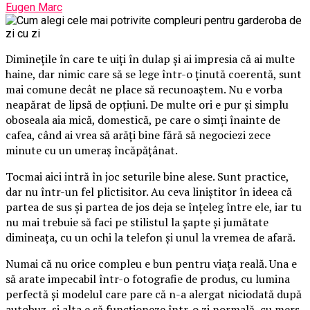
Eugen Marc
Diminețile în care te uiți în dulap și ai impresia că ai multe
haine, dar nimic care să se lege într-o ținută coerentă, sunt
mai comune decât ne place să recunoaștem. Nu e vorba
neapărat de lipsă de opțiuni. De multe ori e pur și simplu
oboseala aia mică, domestică, pe care o simți înainte de
cafea, când ai vrea să arăți bine fără să negociezi zece
minute cu un umeraș încăpățânat.
Tocmai aici intră în joc seturile bine alese. Sunt practice,
dar nu într-un fel plictisitor. Au ceva liniștitor în ideea că
partea de sus și partea de jos deja se înțeleg între ele, iar tu
nu mai trebuie să faci pe stilistul la șapte și jumătate
dimineața, cu un ochi la telefon și unul la vremea de afară.
Numai că nu orice compleu e bun pentru viața reală. Una e
să arate impecabil într-o fotografie de produs, cu lumina
perfectă și modelul care pare că n-a alergat niciodată după
autobuz, și alta e să funcționeze într-o zi normală, cu mers