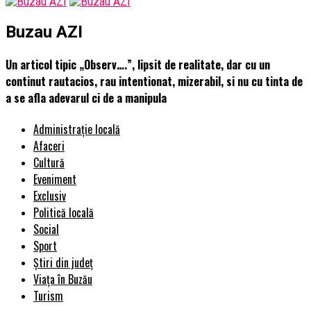
Buzau AZI
Un articol tipic „Observ….”, lipsit de realitate, dar cu un
continut rautacios, rau intentionat, mizerabil, si nu cu tinta de
a se afla adevarul ci de a manipula
Administrație locală
Afaceri
Cultură
Eveniment
Exclusiv
Politică locală
Social
Sport
Știri din județ
Viața în Buzău
Turism