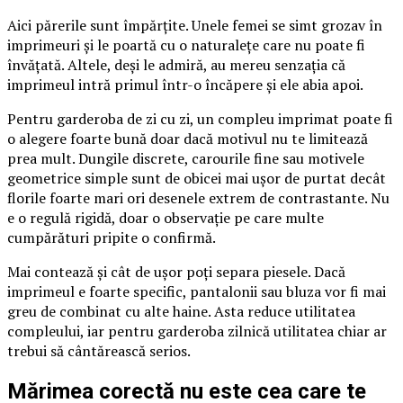
Aici părerile sunt împărțite. Unele femei se simt grozav în
imprimeuri și le poartă cu o naturalețe care nu poate fi
învățată. Altele, deși le admiră, au mereu senzația că
imprimeul intră primul într-o încăpere și ele abia apoi.
Pentru garderoba de zi cu zi, un compleu imprimat poate fi
o alegere foarte bună doar dacă motivul nu te limitează
prea mult. Dungile discrete, carourile fine sau motivele
geometrice simple sunt de obicei mai ușor de purtat decât
florile foarte mari ori desenele extrem de contrastante. Nu
e o regulă rigidă, doar o observație pe care multe
cumpărături pripite o confirmă.
Mai contează și cât de ușor poți separa piesele. Dacă
imprimeul e foarte specific, pantalonii sau bluza vor fi mai
greu de combinat cu alte haine. Asta reduce utilitatea
compleului, iar pentru garderoba zilnică utilitatea chiar ar
trebui să cântărească serios.
Mărimea corectă nu este cea care te