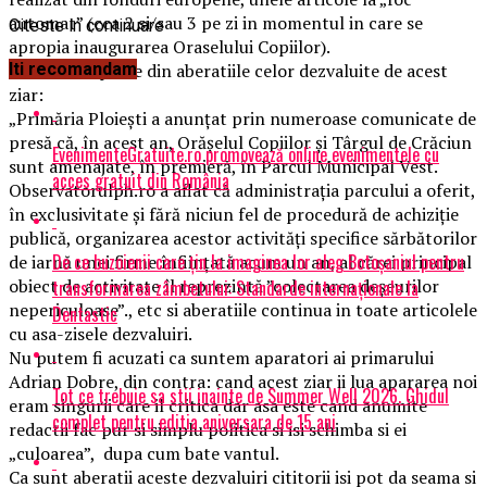
automat” (cca 2 si/sau 3 pe zi in momentul in care se
Citeste in continuare
apropia inaugurarea Oraselului Copiilor).
Iata doar o parte din aberatiile celor dezvaluite de acest
Iti recomandam
ziar:
„Primăria Ploiești a anunțat prin numeroase comunicate de
presă că, în acest an, Orășelul Copiilor și Târgul de Crăciun
EvenimenteGratuite.ro promovează online evenimentele cu
sunt amenajate, în premieră, în Parcul Municipal Vest.
acces gratuit din România
Observatorulph.ro a aflat că administrația parcului a oferit,
în exclusivitate și fără niciun fel de procedură de achiziție
publică, organizarea acestor activități specifice sărbătorilor
De ce buzoienii care țin la imaginea lor aleg Botoșaniul pentru
de iarnă unei firme înființată acum un an, al cărei principal
obiect de activitate îl reprezintă ”colectarea deșeurilor
transformarea zâmbetului: Standarde internaționale la
nepericuloase”., etc si aberatiile continua in toate articolele
Dentastic
cu asa-zisele dezvaluiri.
Nu putem fi acuzati ca suntem aparatori ai primarului
Adrian Dobre, din contra: cand acest ziar ii lua apararea noi
Tot ce trebuie sa stii inainte de Summer Well 2026. Ghidul
eram singurii care il critica dar asa este cand anumite
complet pentru editia aniversara de 15 ani
redactii fac pur si simplu politica si isi schimba si ei
„culoarea”, dupa cum bate vantul.
Ca sunt aberatii aceste dezvaluiri cititorii isi pot da seama si