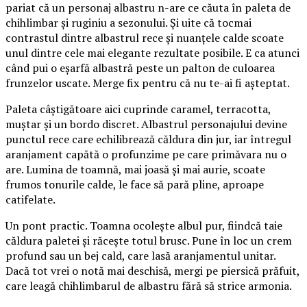
pariat că un personaj albastru n-are ce căuta în paleta de
chihlimbar și ruginiu a sezonului. Și uite că tocmai
contrastul dintre albastrul rece și nuanțele calde scoate
unul dintre cele mai elegante rezultate posibile. E ca atunci
când pui o eșarfă albastră peste un palton de culoarea
frunzelor uscate. Merge fix pentru că nu te-ai fi așteptat.
Paleta câștigătoare aici cuprinde caramel, terracotta,
muștar și un bordo discret. Albastrul personajului devine
punctul rece care echilibrează căldura din jur, iar întregul
aranjament capătă o profunzime pe care primăvara nu o
are. Lumina de toamnă, mai joasă și mai aurie, scoate
frumos tonurile calde, le face să pară pline, aproape
catifelate.
Un pont practic. Toamna ocolește albul pur, fiindcă taie
căldura paletei și răcește totul brusc. Pune în loc un crem
profund sau un bej cald, care lasă aranjamentul unitar.
Dacă tot vrei o notă mai deschisă, mergi pe piersică prăfuit,
care leagă chihlimbarul de albastru fără să strice armonia.