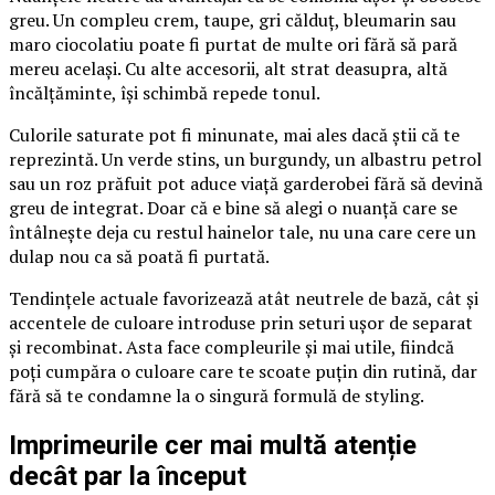
greu. Un compleu crem, taupe, gri călduț, bleumarin sau
maro ciocolatiu poate fi purtat de multe ori fără să pară
mereu același. Cu alte accesorii, alt strat deasupra, altă
încălțăminte, își schimbă repede tonul.
Culorile saturate pot fi minunate, mai ales dacă știi că te
reprezintă. Un verde stins, un burgundy, un albastru petrol
sau un roz prăfuit pot aduce viață garderobei fără să devină
greu de integrat. Doar că e bine să alegi o nuanță care se
întâlnește deja cu restul hainelor tale, nu una care cere un
dulap nou ca să poată fi purtată.
Tendințele actuale favorizează atât neutrele de bază, cât și
accentele de culoare introduse prin seturi ușor de separat
și recombinat. Asta face compleurile și mai utile, fiindcă
poți cumpăra o culoare care te scoate puțin din rutină, dar
fără să te condamne la o singură formulă de styling.
Imprimeurile cer mai multă atenție
decât par la început