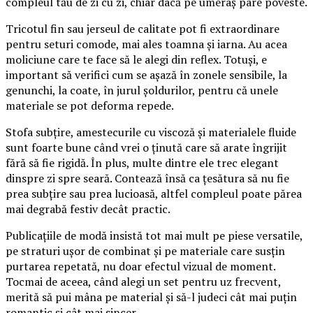
compleul tău de zi cu zi, chiar dacă pe umeraș pare poveste.
Tricotul fin sau jerseul de calitate pot fi extraordinare
pentru seturi comode, mai ales toamna și iarna. Au acea
moliciune care te face să le alegi din reflex. Totuși, e
important să verifici cum se așază în zonele sensibile, la
genunchi, la coate, în jurul șoldurilor, pentru că unele
materiale se pot deforma repede.
Stofa subțire, amestecurile cu viscoză și materialele fluide
sunt foarte bune când vrei o ținută care să arate îngrijit
fără să fie rigidă. În plus, multe dintre ele trec elegant
dinspre zi spre seară. Contează însă ca țesătura să nu fie
prea subțire sau prea lucioasă, altfel compleul poate părea
mai degrabă festiv decât practic.
Publicațiile de modă insistă tot mai mult pe piese versatile,
pe straturi ușor de combinat și pe materiale care susțin
purtarea repetată, nu doar efectul vizual de moment.
Tocmai de aceea, când alegi un set pentru uz frecvent,
merită să pui mâna pe material și să-l judeci cât mai puțin
romantic și cât mai sincer.