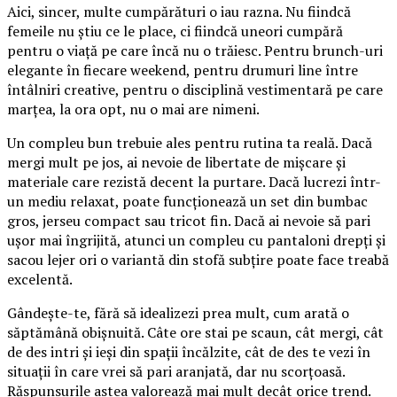
Aici, sincer, multe cumpărături o iau razna. Nu fiindcă
femeile nu știu ce le place, ci fiindcă uneori cumpără
pentru o viață pe care încă nu o trăiesc. Pentru brunch-uri
elegante în fiecare weekend, pentru drumuri line între
întâlniri creative, pentru o disciplină vestimentară pe care
marțea, la ora opt, nu o mai are nimeni.
Un compleu bun trebuie ales pentru rutina ta reală. Dacă
mergi mult pe jos, ai nevoie de libertate de mișcare și
materiale care rezistă decent la purtare. Dacă lucrezi într-
un mediu relaxat, poate funcționează un set din bumbac
gros, jerseu compact sau tricot fin. Dacă ai nevoie să pari
ușor mai îngrijită, atunci un compleu cu pantaloni drepți și
sacou lejer ori o variantă din stofă subțire poate face treabă
excelentă.
Gândește-te, fără să idealizezi prea mult, cum arată o
săptămână obișnuită. Câte ore stai pe scaun, cât mergi, cât
de des intri și ieși din spații încălzite, cât de des te vezi în
situații în care vrei să pari aranjată, dar nu scorțoasă.
Răspunsurile astea valorează mai mult decât orice trend.