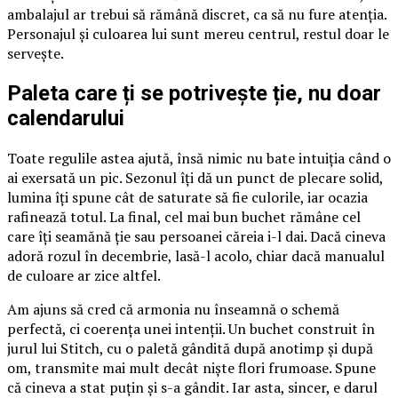
ambalajul ar trebui să rămână discret, ca să nu fure atenția.
Personajul și culoarea lui sunt mereu centrul, restul doar le
servește.
Paleta care ți se potrivește ție, nu doar
calendarului
Toate regulile astea ajută, însă nimic nu bate intuiția când o
ai exersată un pic. Sezonul îți dă un punct de plecare solid,
lumina îți spune cât de saturate să fie culorile, iar ocazia
rafinează totul. La final, cel mai bun buchet rămâne cel
care îți seamănă ție sau persoanei căreia i-l dai. Dacă cineva
adoră rozul în decembrie, lasă-l acolo, chiar dacă manualul
de culoare ar zice altfel.
Am ajuns să cred că armonia nu înseamnă o schemă
perfectă, ci coerența unei intenții. Un buchet construit în
jurul lui Stitch, cu o paletă gândită după anotimp și după
om, transmite mai mult decât niște flori frumoase. Spune
că cineva a stat puțin și s-a gândit. Iar asta, sincer, e darul