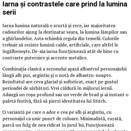
Iarna și contrastele care prind la lumina
serii
Iarna lumina naturală e scurtă și rece, iar majoritatea
cadourilor ajung la destinatar seara, la lumina lămpilor sau
a ghirlandelor. Asta schimbă regula din temelii. Culorile
trebuie să reziste luminii calde, artificiale, care altfel le
îngălbenește. De-aia iarna funcționează atât de bine cu
contraste puternice și accente metalice.
Combinația clasică a sezonului așază albastrul personajului
lângă alb pur, argintiu și o notă de albastru-noapte.
Rezultatul are ceva glacial și sofisticat, exact pe gustul
perioadei de sărbători. Vrei căldură în mijlocul iernii.
Adaugă un roșu profund sau un verde de brad și ai instant o
paletă festivă, fără să pierzi identitatea lui Stitch.
O variantă pe care o ador e cea pe alb și argintiu, cu
personajul ca unic punct de culoare. Minimalistă, curată,
parcă un fulg de nea ridicat în jurul lui. Funcționează