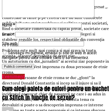
publicului, din acest motiv mai mulți comercianți
protestând ieri la Parcul Vest, unul dintre ei fiind agresat „.
Faptul ca GREENTAM SERV SRL „închiriază spațiile
comerciale la tarife și pe criterii care nu sunt cunoscute
publicului” este strict problema si politica acestei societati,
Nume
*
fiind o societate comerciala cu capital privat, societate care
se asociază cu cine doreste in baza unor înțelegeri si
Email
*
stabilesc regulile lor, respectând obligațiile din convenția
Site web
cu Primăria.
Problema este mult mai comica si mai grava in toata
Salvează-mi numele, emailul și site-ul web în acest
aceasta „afacere” dezvaluita de acest ziar.
navigator pentru data viitoare când o să comentez.
Un autoturism cu doi „jurnalisti” ai acestui ziar poposeste in
Parcul Municipal Vest impreuna cu doua persoane de etnie
rroma.
Eveniment
Cele doua persoane de etnie rroma se duc „glont” la
directorul Donald Constantin si incep sa il injure si sa il
Cum alegi paleta de culori pentru un buchet
ameninte, in timp ce acesti doi bravi „jurnalisti” filmau
incidentul provocat chiar de pasagerii pe care i-au adus in
cu Stitch în funcție de sezon?
parc. Interesant, nu? Vom reveni pe acesta tema cu
dezvaluiri si poate o sa descoperim impreuna ce interese
meschine au toate aceste personaje si ce interese obscure