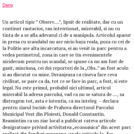
Deny
Un articol tipic ” Observ….”, lipsit de realitate, dar cu un
continut rautacios, rau intentionat, mizerabil, si nu cu
tinta de a se afla adevarul ci de a manipula. Articolul aparut
in presa cu scandalul nu are nicio baza reala, poza cu cei de
la Politie are alta incarcatura, ei au venit in parc pentru a
vedea perimetrul, zona in care se tin evenimentele
nicidecum pentru un scandal, se spune ca nu am fost de
gasit, minciuna, cei doi reporteri de la „Obs..” au fost acolo
si au discutat cu mine. Deranjeaza ca cineva face ceva
civilizat, se pare ca da, tot ce se face in parc, a fost, si este
legal. Nu este primul, probabil nici ultimul, articol
mizerabil la adresa parcului, vad ca nu se satura de … , sa
distrugem tot, asta e intentia, ca nu inteleg – declara
pentru ziarul Incisiv de Prahova directorul Parcului
Municipal Vest din Ploiesti, Donald Constantin.
Reamintim ca un ziar local a publicat cateva articole
denigratoare privind activitatea „economica” din acest parc
realizat din fonduri europene, unele articole la „foc