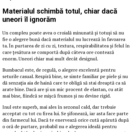
Materialul schimbă totul, chiar dacă
uneori îl ignorăm
Un compleu poate avea o croială minunată și totuși să nu
fie o alegere bună dacă materialul nu lucrează în favoarea
ta. În purtarea de zi cu zi, textura, respirabilitatea și felul în
care țesătura se comportă după câteva ore contează
enorm. Uneori chiar mai mult decât designul.
Bumbacul este, de regulă, o alegere excelentă pentru
seturile casual. Respiră bine, se simte familiar pe piele și nu
dă senzația aia de haină care te obligă să stai dreaptă ca să
arate bine. Dacă are și un mic procent de elastan, cu atât
mai bine, fiindcă se mișcă frumos și nu devine rigid.
Inul este superb, mai ales în sezonul cald, dar trebuie
acceptat cu tot cu firea lui. Se șifonează, iar asta face parte
din farmecul lui. Dacă te enervează orice cută apărută după
o oră de purtare, probabil nu e alegerea ideală pentru