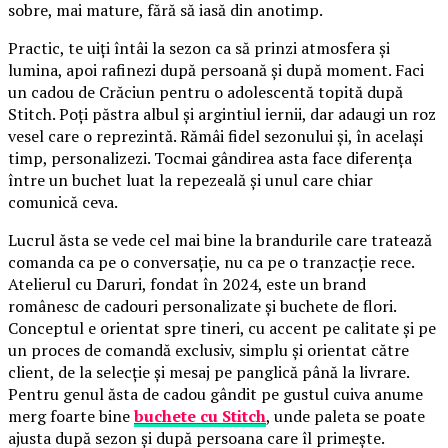
sobre, mai mature, fără să iasă din anotimp.
Practic, te uiți întâi la sezon ca să prinzi atmosfera și
lumina, apoi rafinezi după persoană și după moment. Faci
un cadou de Crăciun pentru o adolescentă topită după
Stitch. Poți păstra albul și argintiul iernii, dar adaugi un roz
vesel care o reprezintă. Rămâi fidel sezonului și, în același
timp, personalizezi. Tocmai gândirea asta face diferența
între un buchet luat la repezeală și unul care chiar
comunică ceva.
Lucrul ăsta se vede cel mai bine la brandurile care tratează
comanda ca pe o conversație, nu ca pe o tranzacție rece.
Atelierul cu Daruri, fondat în 2024, este un brand
românesc de cadouri personalizate și buchete de flori.
Conceptul e orientat spre tineri, cu accent pe calitate și pe
un proces de comandă exclusiv, simplu și orientat către
client, de la selecție și mesaj pe panglică până la livrare.
Pentru genul ăsta de cadou gândit pe gustul cuiva anume
merg foarte bine
buchete cu Stitch
, unde paleta se poate
ajusta după sezon și după persoana care îl primește.