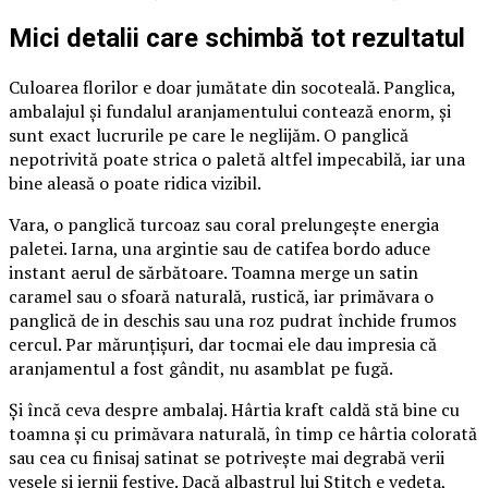
Mici detalii care schimbă tot rezultatul
Culoarea florilor e doar jumătate din socoteală. Panglica,
ambalajul și fundalul aranjamentului contează enorm, și
sunt exact lucrurile pe care le neglijăm. O panglică
nepotrivită poate strica o paletă altfel impecabilă, iar una
bine aleasă o poate ridica vizibil.
Vara, o panglică turcoaz sau coral prelungește energia
paletei. Iarna, una argintie sau de catifea bordo aduce
instant aerul de sărbătoare. Toamna merge un satin
caramel sau o sfoară naturală, rustică, iar primăvara o
panglică de in deschis sau una roz pudrat închide frumos
cercul. Par mărunțișuri, dar tocmai ele dau impresia că
aranjamentul a fost gândit, nu asamblat pe fugă.
Și încă ceva despre ambalaj. Hârtia kraft caldă stă bine cu
toamna și cu primăvara naturală, în timp ce hârtia colorată
sau cea cu finisaj satinat se potrivește mai degrabă verii
vesele și iernii festive. Dacă albastrul lui Stitch e vedeta,