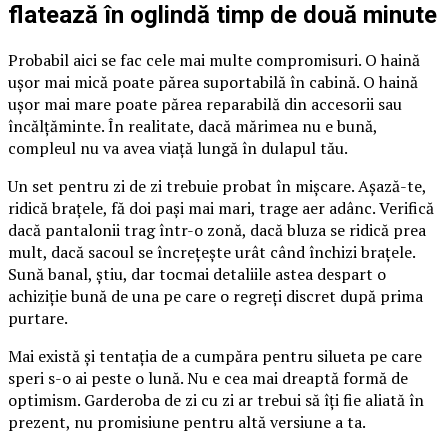
flatează în oglindă timp de două minute
Probabil aici se fac cele mai multe compromisuri. O haină
ușor mai mică poate părea suportabilă în cabină. O haină
ușor mai mare poate părea reparabilă din accesorii sau
încălțăminte. În realitate, dacă mărimea nu e bună,
compleul nu va avea viață lungă în dulapul tău.
Un set pentru zi de zi trebuie probat în mișcare. Așază-te,
ridică brațele, fă doi pași mai mari, trage aer adânc. Verifică
dacă pantalonii trag într-o zonă, dacă bluza se ridică prea
mult, dacă sacoul se încrețește urât când închizi brațele.
Sună banal, știu, dar tocmai detaliile astea despart o
achiziție bună de una pe care o regreți discret după prima
purtare.
Mai există și tentația de a cumpăra pentru silueta pe care
speri s-o ai peste o lună. Nu e cea mai dreaptă formă de
optimism. Garderoba de zi cu zi ar trebui să îți fie aliată în
prezent, nu promisiune pentru altă versiune a ta.