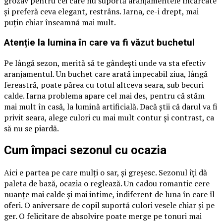
grozav pentru cei care nu suportă aranjamentele încărcate
și preferă ceva elegant, restrâns. Iarna, ce-i drept, mai
puțin chiar înseamnă mai mult.
Atenție la lumina în care va fi văzut buchetul
Pe lângă sezon, merită să te gândești unde va sta efectiv
aranjamentul. Un buchet care arată impecabil ziua, lângă
fereastră, poate părea cu totul altceva seara, sub becuri
calde. Iarna problema apare cel mai des, pentru că stăm
mai mult în casă, la lumină artificială. Dacă știi că darul va fi
privit seara, alege culori cu mai mult contur și contrast, ca
să nu se piardă.
Cum împaci sezonul cu ocazia
Aici e partea pe care mulți o sar, și greșesc. Sezonul îți dă
paleta de bază, ocazia o reglează. Un cadou romantic cere
nuanțe mai calde și mai intime, indiferent de luna în care îl
oferi. O aniversare de copil suportă culori vesele chiar și pe
ger. O felicitare de absolvire poate merge pe tonuri mai