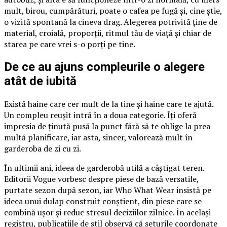
mult, birou, cumpărături, poate o cafea pe fugă și, cine știe,
o vizită spontană la cineva drag. Alegerea potrivită ține de
material, croială, proporții, ritmul tău de viață și chiar de
starea pe care vrei s-o porți pe tine.
De ce au ajuns compleurile o alegere
atât de iubită
Există haine care cer mult de la tine și haine care te ajută.
Un compleu reușit intră în a doua categorie. Îți oferă
impresia de ținută pusă la punct fără să te oblige la prea
multă planificare, iar asta, sincer, valorează mult în
garderoba de zi cu zi.
În ultimii ani, ideea de garderobă utilă a câștigat teren.
Editorii Vogue vorbesc despre piese de bază versatile,
purtate sezon după sezon, iar Who What Wear insistă pe
ideea unui dulap construit conștient, din piese care se
combină ușor și reduc stresul deciziilor zilnice. În același
registru, publicațiile de stil observă că seturile coordonate