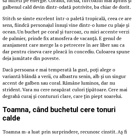
să mizezi pe energie. Coralul, fucsia, turcoazul mai aprins și
galbenul cald devin dintr-odată potrivite, ba chiar de dorit.
Stitch se simte excelent într-o paletă tropicală, ceea ce are
sens, fiindcă personajul însuși vine dintr-o lume cu plaje și
ocean. Un buchet pe coral și turcoaz, cu mici accente verzi
de palmier, prinde fix atmosfera de vacanță. E genul de
aranjament care merge la o petrecere în aer liber sau ca
dar pentru cineva care pleacă în concediu. Culoarea spune
deja jumătate din poveste.
Dacă persoana e mai temperată la gust, poți alege o
variantă blândă a verii, cu albastru senin, alb și un singur
accent de galben sau coral. Rămâne luminos, dar nu
strident. Vara nu cere neapărat culori țipătoare. Cere mai
degrabă curaj și contururi clare, care țin piept soarelui.
Toamna, când buchetul cere tonuri
calde
Toamna m-a luat prin surprindere, recunosc cinstit. Aș fi