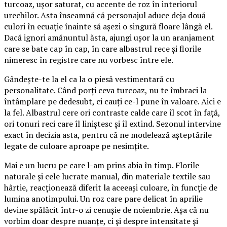
turcoaz, ușor saturat, cu accente de roz în interiorul
urechilor. Asta înseamnă că personajul aduce deja două
culori în ecuație înainte să așezi o singură floare lângă el.
Dacă ignori amănuntul ăsta, ajungi ușor la un aranjament
care se bate cap în cap, în care albastrul rece și florile
nimeresc în registre care nu vorbesc între ele.
Gândește-te la el ca la o piesă vestimentară cu
personalitate. Când porți ceva turcoaz, nu te îmbraci la
întâmplare pe dedesubt, ci cauți ce-l pune în valoare. Aici e
la fel. Albastrul cere ori contraste calde care îl scot în față,
ori tonuri reci care îl liniștesc și îl extind. Sezonul intervine
exact în decizia asta, pentru că ne modelează așteptările
legate de culoare aproape pe nesimțite.
Mai e un lucru pe care l-am prins abia în timp. Florile
naturale și cele lucrate manual, din materiale textile sau
hârtie, reacționează diferit la aceeași culoare, în funcție de
lumina anotimpului. Un roz care pare delicat în aprilie
devine spălăcit într-o zi cenușie de noiembrie. Așa că nu
vorbim doar despre nuanțe, ci și despre intensitate și