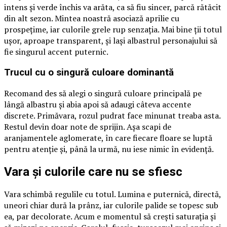
intens și verde închis va arăta, ca să fiu sincer, parcă rătăcit
din alt sezon. Mintea noastră asociază aprilie cu
prospețime, iar culorile grele rup senzația. Mai bine ții totul
ușor, aproape transparent, și lași albastrul personajului să
fie singurul accent puternic.
Trucul cu o singură culoare dominantă
Recomand des să alegi o singură culoare principală pe
lângă albastru și abia apoi să adaugi câteva accente
discrete. Primăvara, rozul pudrat face minunat treaba asta.
Restul devin doar note de sprijin. Așa scapi de
aranjamentele aglomerate, în care fiecare floare se luptă
pentru atenție și, până la urmă, nu iese nimic în evidență.
Vara și culorile care nu se sfiesc
Vara schimbă regulile cu totul. Lumina e puternică, directă,
uneori chiar dură la prânz, iar culorile palide se topesc sub
ea, par decolorate. Acum e momentul să crești saturația și