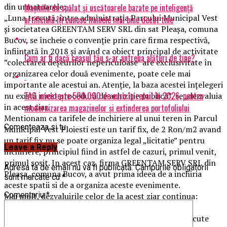
din urmatoarele:
Mașinile de spălat și uscătoarele bazate pe inteligență
„Luna trecută, între administrația Parcului Municipal Vest
artificială îți cunosc hainele mai bine decât tine
și societatea GREENTAM SERV SRL din sat Pleașa, comuna
Bucov, se încheie o convenție prin care firma respectivă,
înființată în 2018 și având ca obiect principal de activitate
Cum ar fi dacă ceasul tău s-ar antrena alături de tine?
”colectarea deșeurilor nepericuloase” are exclusivitate în
organizarea celor două evenimente, poate cele mai
importante ale acestui an. Atenție, la baza acestei înțelegeri
TAG investește 500.000 de euro în retail în 2026, pentru
nu există nicio procedură de achiziție publică”, se „dezvaluia
in acest ziar.
modernizarea magazinelor și extinderea portofoliului
Mentionam ca tarifele de inchiriere al unui teren in Parcul
Comenteaza si tu
Municipal Vest Ploiesti este un tarif fix, de 2 Ron/m2 avand
un tarif fix nu se poate organiza legal „licitatie” pentru
Leave a Reply
inchiriere, principiul fiind in astfel de cazuri, primul venit,
primul sosit. In acest caz, firma GREENTAM SERV SRL din
Adresa ta de email nu va fi publicată.
Câmpurile obligatorii
Pleașa, comuna Bucov, a avut prima ideea de a inchiria
sunt marcate cu
*
aceste spatii si de a organiza aceste evenimente.
Comentariu
*
Mai mult, dezvaluirile celor de la acest ziar continua:
„La rândul său, firma respectivă închiriază spațiile
comerciale la tarife și pe criterii care nu sunt cunoscute