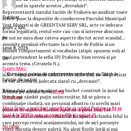
se ascund in spatele acestor „dezvaluiri”.
Reprezentantii ziarului Incisiv de Prahova au analizat toate
Publicat
actele puse la dispozitie de conducerea Parcului Municipal
Vest Ploiesti si de GREENTAM SERV SRL, acte ce imbraca
acum 2 luni
forma legalitatii, restul este can-can si interese absconse.
Pe noi ne mira doar cateva aspecte din tot acest scandal…
pe
anumite presiuni efectuate la o Sectie de Politie si un
iunie 8, 2026
anumit comportament si vocabular (atipic spunem noi) al
unui pretendent la sefia IPJ Prahova. Vom reveni si pe
De
aceasta tema. (Cerasela N.).
Eugen Marc
N.R – Reprezentantii GREENTAM SERV SRL ne-au precizat
ca vor actiona in judecata ziarul cu „dezvauiri”.
Prima dată când am văzut un buchet construit în jurul lui
Articole pe aceiasi tema:
prima
Stitch am zâmbit puțin neîncrezător. Mi se părea o
Urmatorul
combinație ciudată, un personaj albastru cu urechi mari
Alinso Group, a contribuit semnificativ ca judetul Prahova sa fie pe
plantat în mijlocul florilor. Apoi mi-a picat fisa. Tot
locul 4 în 2018 în ceea ce privește PIB-ul realizat (I)
secretul stă în culoare. Albastrul lui aparte schimbă felul în
care percepi restul aranjamentului, iar de aici pornește
Nu ratati
toată discuția despre paletă. Nu alegi florile întâi și pui