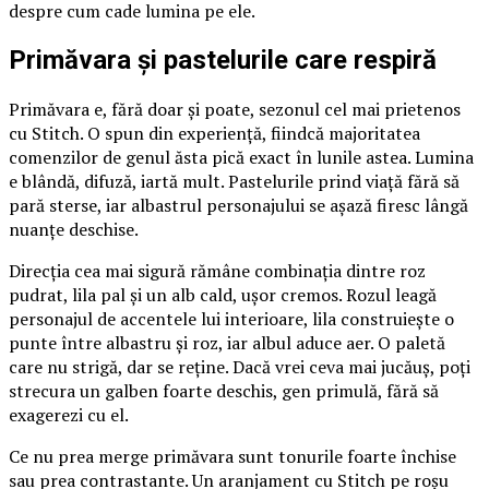
despre cum cade lumina pe ele.
Primăvara și pastelurile care respiră
Primăvara e, fără doar și poate, sezonul cel mai prietenos
cu Stitch. O spun din experiență, fiindcă majoritatea
comenzilor de genul ăsta pică exact în lunile astea. Lumina
e blândă, difuză, iartă mult. Pastelurile prind viață fără să
pară sterse, iar albastrul personajului se așază firesc lângă
nuanțe deschise.
Direcția cea mai sigură rămâne combinația dintre roz
pudrat, lila pal și un alb cald, ușor cremos. Rozul leagă
personajul de accentele lui interioare, lila construiește o
punte între albastru și roz, iar albul aduce aer. O paletă
care nu strigă, dar se reține. Dacă vrei ceva mai jucăuș, poți
strecura un galben foarte deschis, gen primulă, fără să
exagerezi cu el.
Ce nu prea merge primăvara sunt tonurile foarte închise
sau prea contrastante. Un aranjament cu Stitch pe roșu