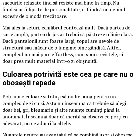
sacourile relaxate tind să reziste mai bine în timp. Nu
fiindcă ar fi lipsite de personalitate, ci fiindcă nu depind
excesiv de o modă trecătoare.
Mai ales la seturi, echilibrul contează mult. Dacă partea de
sus e amplă, partea de jos ar trebui să păstreze o linie clară.
Dacă pantalonii sunt foarte largi, topul are nevoie de
structură sau măcar de o lungime bine gândită. Altfel,
compleul nu mai pare effortless, cum spun revistele, ci
doar prea mult material într-o zi obișnuită.
Culoarea potrivită este cea pe care nu o
obosești repede
Poți iubi o culoare și totuși să nu fie bună pentru un
compleu de zi cu zi. Asta nu înseamnă că trebuie să alegi
doar bej, gri, bleumarin și alte nuanțe cuminți până la
anonimat. Înseamnă doar că merită să observi ce porți cu
adevărat, nu ce admiri la altele.
Nuanțele neutre au avantajul că se combină ușor și obosesc