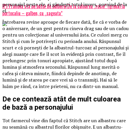
personajul peste ele, ci gândești totul invers, pornind de la
IPJ Prahova sta pe butoi de pulbere/De la culoarea „rosie” (grena) la
el.
portocaliu – galben, cu „sageata”
Întrebarea revine aproape de fiecare dată, fie că e vorba de
o aniversare, de un gest pentru cineva drag sau de un cadou
pentru un colecționar al universului ăsta. Ce culori merg cu
Stitch și cum le potrivești cu perioada anului. Răspunsul
scurt e că pornești de la albastrul-turcoaz al personajului și
alegi nuanțe care fie îl scot în evidență prin contrast, fie îl
prelungesc prin tonuri apropiate, ajustând totul după
lumina și atmosfera sezonului. Răspunsul lung merită o
cafea și câteva minute, fiindcă depinde de anotimp, de
lumină și de starea pe care vrei să o transmiți. Hai să le
luăm pe rând, ca între prieteni, nu ca dintr-un manual.
De ce contează atât de mult culoarea
de bază a personajului
Tot farmecul vine din faptul că Stitch are un albastru care
nu seamănă cu albastrul florilor obișnuite. E un albastru-