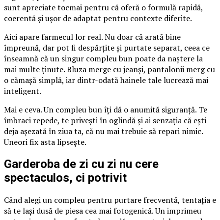
sunt apreciate tocmai pentru că oferă o formulă rapidă,
coerentă și ușor de adaptat pentru contexte diferite.
Aici apare farmecul lor real. Nu doar că arată bine
împreună, dar pot fi despărțite și purtate separat, ceea ce
înseamnă că un singur compleu bun poate da naștere la
mai multe ținute. Bluza merge cu jeanși, pantalonii merg cu
o cămașă simplă, iar dintr-odată hainele tale lucrează mai
inteligent.
Mai e ceva. Un compleu bun îți dă o anumită siguranță. Te
îmbraci repede, te privești în oglindă și ai senzația că ești
deja așezată în ziua ta, că nu mai trebuie să repari nimic.
Uneori fix asta lipsește.
Garderoba de zi cu zi nu cere
spectaculos, ci potrivit
Când alegi un compleu pentru purtare frecventă, tentația e
să te lași dusă de piesa cea mai fotogenică. Un imprimeu