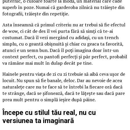
puternic, o culoare foarte la modă, un material care cade
superb în poze. Numai că garderoba zilnică nu trăiește din
fotografii, trăiește din repetiție.
Asta înseamnă că primul criteriu nu ar trebui să fie efectul
de wow, ci cât de des îl vei purta fără să simți că te-ai
costumat. Dacă îl vezi mergând cu adidași, cu un trench
simplu, cu o geantă obișnuită și chiar cu geaca ta favorită,
atunci e un semn bun. Dacă îl poți imagina doar într-un
context perfect, cu pantofi perfecți și păr perfect, probabil
va rămâne mai mult în dulap decât pe tine.
Hainele pentru viața de zi cu zi trebuie să aibă ceva ușor de
locuit. Nu spun să fie banale, deloc. Dar au nevoie de acea
naturalețe care nu te face să te întrebi la fiecare oră dacă
te strânge, dacă se șifonează, dacă te lățește sau dacă pare
prea mult pentru o simplă ieșire după pâine.
Începe cu stilul tău real, nu cu
versiunea ta imaginară