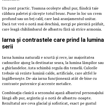
Un pont practic. Toamna ocolește albul pur, fiindcă taie
căldura paletei și răcește totul brusc. Pune în loc un crem
profund sau un bej cald, care lasă aranjamentul unitar.
Dacă tot vrei o notă mai deschisă, mergi pe piersică prăfuit,
care leagă chihlimbarul de albastru fără să strice armonia.
Iarna și contrastele care prind la lumina
serii
Iarna lumina naturală e scurtă și rece, iar majoritatea
cadourilor ajung la destinatar seara, la lumina lămpilor sau
a ghirlandelor. Asta schimbă regula din temelii. Culorile
trebuie să reziste luminii calde, artificiale, care altfel le
îngălbenește. De-aia iarna funcționează atât de bine cu
contraste puternice și accente metalice.
Combinația clasică a sezonului așază albastrul personajului
lângă alb pur, argintiu și o notă de albastru-noapte.
Rezultatul are ceva glacial și sofisticat, exact pe gustul