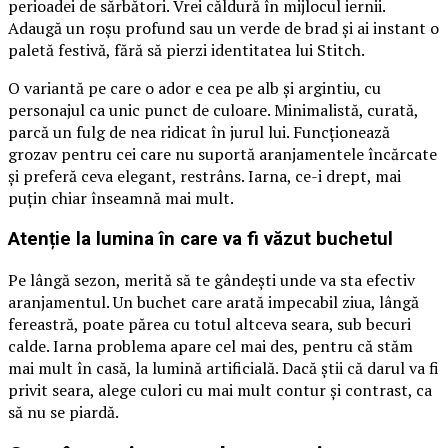
perioadei de sărbători. Vrei căldură în mijlocul iernii.
Adaugă un roșu profund sau un verde de brad și ai instant o
paletă festivă, fără să pierzi identitatea lui Stitch.
O variantă pe care o ador e cea pe alb și argintiu, cu
personajul ca unic punct de culoare. Minimalistă, curată,
parcă un fulg de nea ridicat în jurul lui. Funcționează
grozav pentru cei care nu suportă aranjamentele încărcate
și preferă ceva elegant, restrâns. Iarna, ce-i drept, mai
puțin chiar înseamnă mai mult.
Atenție la lumina în care va fi văzut buchetul
Pe lângă sezon, merită să te gândești unde va sta efectiv
aranjamentul. Un buchet care arată impecabil ziua, lângă
fereastră, poate părea cu totul altceva seara, sub becuri
calde. Iarna problema apare cel mai des, pentru că stăm
mai mult în casă, la lumină artificială. Dacă știi că darul va fi
privit seara, alege culori cu mai mult contur și contrast, ca
să nu se piardă.