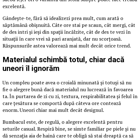
excelentă.
Gândește-te, fără să idealizezi prea mult, cum arată o
săptămână obișnuită. Câte ore stai pe scaun, cât mergi, cât
de des intri și ieși din spații încălzite, cât de des te vezi în
situații în care vrei să pari aranjată, dar nu scorțoasă.
Răspunsurile astea valorează mai mult decât orice trend.
Materialul schimbă totul, chiar dacă
uneori îl ignorăm
Un compleu poate avea o croială minunată și totuși să nu
fie o alegere bună dacă materialul nu lucrează în favoarea
ta. În purtarea de zi cu zi, textura, respirabilitatea și felul în
care țesătura se comportă după câteva ore contează
enorm. Uneori chiar mai mult decât designul.
Bumbacul este, de regulă, o alegere excelentă pentru
seturile casual. Respiră bine, se simte familiar pe piele și nu
dă senzația aia de haină care te obligă să stai dreaptă ca să