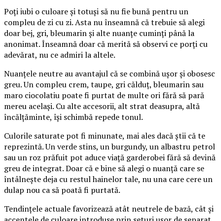
Poți iubi o culoare și totuși să nu fie bună pentru un
compleu de zi cu zi. Asta nu înseamnă că trebuie să alegi
doar bej, gri, bleumarin și alte nuanțe cuminți până la
anonimat. Înseamnă doar că merită să observi ce porți cu
adevărat, nu ce admiri la altele.
Nuanțele neutre au avantajul că se combină ușor și obosesc
greu. Un compleu crem, taupe, gri călduț, bleumarin sau
maro ciocolatiu poate fi purtat de multe ori fără să pară
mereu același. Cu alte accesorii, alt strat deasupra, altă
încălțăminte, își schimbă repede tonul.
Culorile saturate pot fi minunate, mai ales dacă știi că te
reprezintă. Un verde stins, un burgundy, un albastru petrol
sau un roz prăfuit pot aduce viață garderobei fără să devină
greu de integrat. Doar că e bine să alegi o nuanță care se
întâlnește deja cu restul hainelor tale, nu una care cere un
dulap nou ca să poată fi purtată.
Tendințele actuale favorizează atât neutrele de bază, cât și
accentele de culoare introduse prin seturi ușor de separat