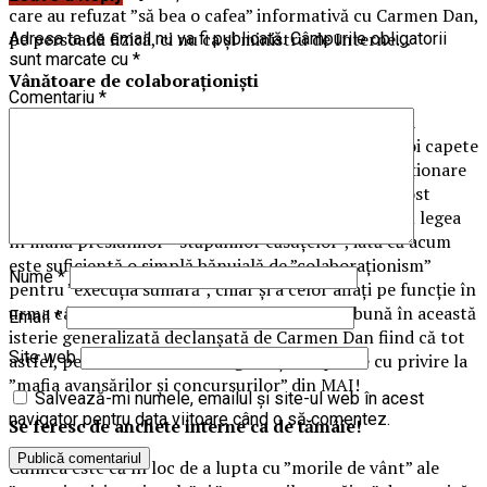
care au refuzat ”să bea o cafea” informativă cu Carmen Dan,
pe persoană fizică, ci nu ca și ministru de Interne…
Adresa ta de email nu va fi publicată.
Câmpurile obligatorii
sunt marcate cu
*
Vânătoare de colaboraționiști
Comentariu
*
Aproape că nu mai este zi cu Carmen Dan rămasă la
conducerea Internelor în care să nu cadă noi și noi capete
de la vârful unor structuri vitale pentru buna funcționare
a întregului minister. Iar dacă o bună perioadă au fost
”vânați” pentru ”nesupunere” cei care au rezistat cu legea
în mână presiunilor ”stăpânilor căsuțelor”, iată că acum
este suficientă o simplă bănuială de ”colaboraționism”
Nume
*
pentru ”execuția sumară”, chiar și a celor aflați pe funcție în
urma câștigării unui concurs! Singura veste bună în această
Email
*
isterie generalizată declanșată de Carmen Dan fiind că tot
Site web
astfel, pe zi ce trece se strâng noi și noi probe cu privire la
”mafia avansărilor și concursurilor” din MAI!
Salvează-mi numele, emailul și site-ul web în acest
navigator pentru data viitoare când o să comentez.
Se feresc de anchete interne ca de tămâie!
Culmea este că în loc de a lupta cu ”morile de vânt” ale