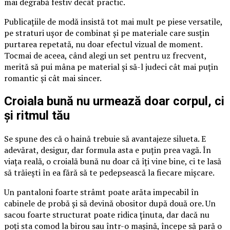
mai degrabă festiv decât practic.
Publicațiile de modă insistă tot mai mult pe piese versatile,
pe straturi ușor de combinat și pe materiale care susțin
purtarea repetată, nu doar efectul vizual de moment.
Tocmai de aceea, când alegi un set pentru uz frecvent,
merită să pui mâna pe material și să-l judeci cât mai puțin
romantic și cât mai sincer.
Croiala bună nu urmează doar corpul, ci
și ritmul tău
Se spune des că o haină trebuie să avantajeze silueta. E
adevărat, desigur, dar formula asta e puțin prea vagă. În
viața reală, o croială bună nu doar că îți vine bine, ci te lasă
să trăiești în ea fără să te pedepsească la fiecare mișcare.
Un pantaloni foarte strâmt poate arăta impecabil în
cabinele de probă și să devină obositor după două ore. Un
sacou foarte structurat poate ridica ținuta, dar dacă nu
poți sta comod la birou sau într-o mașină, începe să pară o