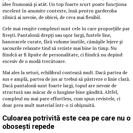
idee frumoasă și atât. Un top foarte scurt poate funcționa
excelent în anumite contexte, însă pentru garderoba
zilnică ai nevoie, de obicei, de ceva mai flexibil.
Cele mai reușite compleuri sunt cele în care proporțiile par
firești. Pantalonii drepți sau ușor largi, fustele line,
hanoracele curate, fără volume inutile, cămășile lejere și
sacourile relaxate tind să reziste mai bine în timp. Nu
fiindcă ar fi lipsite de personalitate, ci fiindcă nu depind
excesiv de o modă trecătoare.
Mai ales la seturi, echilibrul contează mult. Dacă partea de
sus e amplă, partea de jos ar trebui să păstreze o linie clară.
Dacă pantalonii sunt foarte largi, topul are nevoie de
structură sau măcar de o lungime bine gândită. Altfel,
compleul nu mai pare effortless, cum spun revistele, ci
doar prea mult material într-o zi obișnuită.
Culoarea potrivită este cea pe care nu o
obosești repede