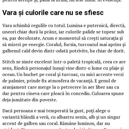
Vara și culorile care nu se sfiesc
Vara schimbă regulile cu totul. Lumina e puternică, directă,
uneori chiar dură la prânz, iar culorile palide se topesc sub
ea, par decolorate. Acum e momentul să crești saturația și
să mizezi pe energie. Coralul, fucsia, turcoazul mai aprins și
galbenul cald devin dintr-odată potrivite, ba chiar de dorit.
Stitch se simte excelent într-o paletă tropicală, ceea ce are
sens, fiindcă personajul însuși vine dintr-o lume cu plaje și
ocean. Un buchet pe coral și turcoaz, cu mici accente verzi
de palmier, prinde fix atmosfera de vacanță. E genul de
aranjament care merge la o petrecere în aer liber sau ca
dar pentru cineva care pleacă în concediu. Culoarea spune
deja jumătate din poveste.
Dacă persoana e mai temperată la gust, poți alege o
variantă blândă a verii, cu albastru senin, alb și un singur
accent de galben sau coral. Rămâne luminos, dar nu