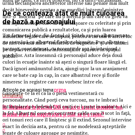
urmă declanșarea anchetelor interne sau penale mai mult
decât binevenite pentru a nu murdări întregul minister
De ce contează atât de mult culoarea
într-o ”mocirlă” pe care nu o merită și din care cu greu va
de bază a personajului
mai ieși…Anchete care să se desfășoare cu celeritate și prin
comunicarea publică a rezultatelor, ca și prin luarea
Tot farmecul vine din faptul că Stitch are un albastru care
măsurilor legale care se impun, pentru a nu mai fi astfel loc
nu seamănă cu albastrul florilor obișnuite. E un albastru-
de nici cea mai mică ”tentativă de negociere” și a se lămuri
turcoaz, ușor saturat, cu accente de roz în interiorul
pe deplin veridicitatea informațiilor apărute în spațiul
urechilor. Asta înseamnă că personajul aduce deja două
public!
culori în ecuație înainte să așezi o singură floare lângă el.
Dacă ignori amănuntul ăsta, ajungi ușor la un aranjament
care se bate cap în cap, în care albastrul rece și florile
nimeresc în registre care nu vorbesc între ele.
Articole pe aceiasi tema:
prima
Gândește-te la el ca la o piesă vestimentară cu
Urmatorul
personalitate. Când porți ceva turcoaz, nu te îmbraci la
întâmplare pe dedesubt, ci cauți ce-l pune în valoare. Aici e
Bă, Mateescule, în practica DNA erai azi și arestat preventiv! Ieși,
la fel. Albastrul cere ori contraste calde care îl scot în față,
dracului afară din magistratură și CSM, nu ți-e rușine?
ori tonuri reci care îl liniștesc și îl extind. Sezonul intervine
exact în decizia asta, pentru că ne modelează așteptările
legate de culoare aproape pe nesimțite.