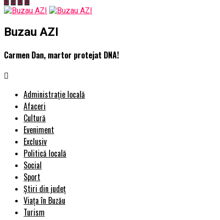
Buzau AZI
Carmen Dan, martor protejat DNA!
Administrație locală
Afaceri
Cultură
Eveniment
Exclusiv
Politică locală
Social
Sport
Știri din județ
Viața în Buzău
Turism