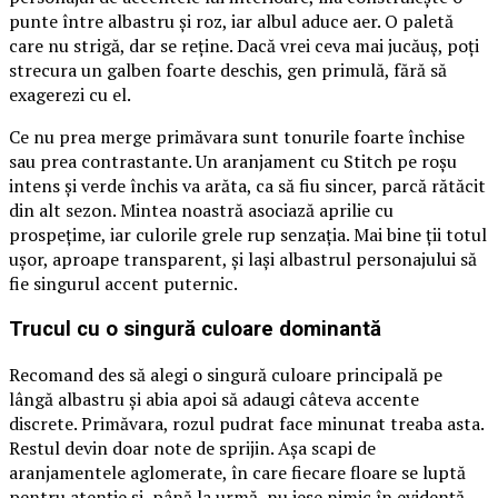
punte între albastru și roz, iar albul aduce aer. O paletă
care nu strigă, dar se reține. Dacă vrei ceva mai jucăuș, poți
strecura un galben foarte deschis, gen primulă, fără să
exagerezi cu el.
Ce nu prea merge primăvara sunt tonurile foarte închise
sau prea contrastante. Un aranjament cu Stitch pe roșu
intens și verde închis va arăta, ca să fiu sincer, parcă rătăcit
din alt sezon. Mintea noastră asociază aprilie cu
prospețime, iar culorile grele rup senzația. Mai bine ții totul
ușor, aproape transparent, și lași albastrul personajului să
fie singurul accent puternic.
Trucul cu o singură culoare dominantă
Recomand des să alegi o singură culoare principală pe
lângă albastru și abia apoi să adaugi câteva accente
discrete. Primăvara, rozul pudrat face minunat treaba asta.
Restul devin doar note de sprijin. Așa scapi de
aranjamentele aglomerate, în care fiecare floare se luptă
pentru atenție și, până la urmă, nu iese nimic în evidență.