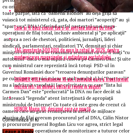
cu orice preț stoparea campaniei au primit ”delete” din
toate părțile, iată că ”oamenii Blondei” au deja grijă să
vuiască tot ministerul că, gata, doi martori ”acoperiți” au și
”spart ușa” DNA! Oferind astfel pretextul unei mega-
Cum ar fi dacă ceasul tău s-ar antrena alături de tine?
operațiuni de filaj total, inclusiv ambiental și ”pe aplicații”
asupra a zeci de chestori, politicieni, jurnaliști, lideri
sindicali, parlamentari, realizatori TV, demnitari și chiar
TAG investește 500.000 de euro în retail în 2026, pentru
miniștri cărora să li se transmită semnalul că vor fi luați ”cu
modernizarea magazinelor și extinderea portofoliului
autobuzul” dacă o mai supără cineva pe Carmen Dan! Și uite
cum ministrul care reprezintă încă totuși PSD-ul în
Guvernul României duce ”teroarea denunțurilor paravan”
pe culmi pe care nici măcar statul paralel al lui ”Portocală”
SUMMER WELL implineste 15 ani. Festivalul care a transformat
nu a îndrăznit vreodată! Iar celeritatea cu care ”lista lui
muzica intr-un univers cultural revine in august
Carmen Dan” este ”prelucrată” la DNA nu face decât să
întărească ”legenda” atent întreținută de apropiații
ministrului de Interne! Cu toate că este greu de crezut că
HONOR Magic V6: designul care se poartă
oameni care au girat renunțarea la astfel de mijloace
abuzive de filaj precum procurorul șef al DNA, Călin Nistor
Comenteaza si tu
și procurorul general Bogdan Licu vor agrea, strict legal
vorbind, mega-operațiunea de monitorizare a tuturor celor
Leave a Reply