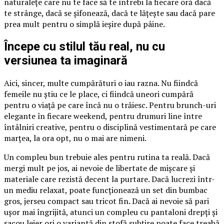
naturalețe care nu te face să te întrebi la fiecare oră dacă
te strânge, dacă se șifonează, dacă te lățește sau dacă pare
prea mult pentru o simplă ieșire după pâine.
Începe cu stilul tău real, nu cu
versiunea ta imaginară
Aici, sincer, multe cumpărături o iau razna. Nu fiindcă
femeile nu știu ce le place, ci fiindcă uneori cumpără
pentru o viață pe care încă nu o trăiesc. Pentru brunch-uri
elegante în fiecare weekend, pentru drumuri line între
întâlniri creative, pentru o disciplină vestimentară pe care
marțea, la ora opt, nu o mai are nimeni.
Un compleu bun trebuie ales pentru rutina ta reală. Dacă
mergi mult pe jos, ai nevoie de libertate de mișcare și
materiale care rezistă decent la purtare. Dacă lucrezi într-
un mediu relaxat, poate funcționează un set din bumbac
gros, jerseu compact sau tricot fin. Dacă ai nevoie să pari
ușor mai îngrijită, atunci un compleu cu pantaloni drepți și
sacou lejer ori o variantă din stofă subțire poate face treabă