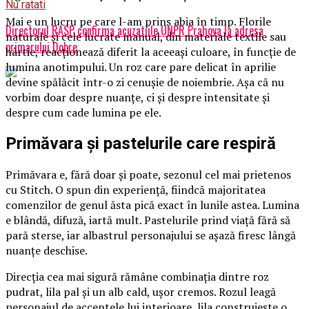
Nu ratati
Mai e un lucru pe care l-am prins abia în timp. Florile
Directorul RASP confirma acuzatiile UNPR Prahova la adresa
naturale și cele lucrate manual, din materiale textile sau
primarului Dobre
hârtie, reacționează diferit la aceeași culoare, în funcție de
lumina anotimpului. Un roz care pare delicat în aprilie
devine spălăcit într-o zi cenușie de noiembrie. Așa că nu
vorbim doar despre nuanțe, ci și despre intensitate și
despre cum cade lumina pe ele.
Primăvara și pastelurile care respiră
Primăvara e, fără doar și poate, sezonul cel mai prietenos
cu Stitch. O spun din experiență, fiindcă majoritatea
comenzilor de genul ăsta pică exact în lunile astea. Lumina
e blândă, difuză, iartă mult. Pastelurile prind viață fără să
pară sterse, iar albastrul personajului se așază firesc lângă
nuanțe deschise.
Direcția cea mai sigură rămâne combinația dintre roz
pudrat, lila pal și un alb cald, ușor cremos. Rozul leagă
personajul de accentele lui interioare, lila construiește o