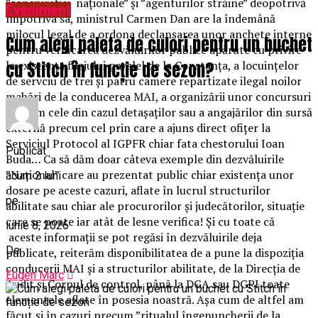
”conspirației naționale” și ”agenturilor străine” deopotrivă
Eveniment
împotriva sa, ministrul Carmen Dan are la îndemână
mjlocul legal de a ordona declanșarea unor anchete interne
Cum alegi paleta de culori pentru un buchet
pentru verificarea dezvăluirilor publice apărute cu privire
cu Stitch în funcție de sezon?
la existența filajului paralel de la Constanța, a locuințelor
de servciu de trei și patru camere repartizate ilegal noilor
mahări de la conducerea MAI, a organizării unor concursuri
precum cele din cazul detașaților sau a angajărilor din sursă
externă precum cel prin care a ajuns direct ofițer la
Serviciul Protocol al IGPFR chiar fata chestorului Ioan
Publicat
Buda… Ca să dăm doar câteva exemple din dezvăluirile
”Național” care au prezentat public chiar existența unor
acum 2 luni
dosare pe aceste cazuri, aflate în lucrul structurilor
pe
abilitate sau chiar ale procurorilor și judecătorilor, situație
care se poate iar atât de lesne verifica! Și cu toate că
iunie 8, 2026
aceste informații se pot regăsi în dezvăluirile deja
De
publicate, reiterăm disponibilitatea de a pune la dispoziția
conducerii MAI și a structurilor abilitate, de la Direcția de
Eugen Marc
Audit și Corpul de control, până la DGA sau DGPI toate
elementele aflate în posesia noastră. Așa cum de altfel am
făcut și în cazuri precum ”ritualul îngenuncherii de la