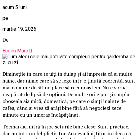
acum 5 luni
pe
martie 19, 2026
De
Eugen Marc
Diminețile în care te uiți în dulap și ai impresia că ai multe
haine, dar nimic care să se lege într-o ținută coerentă, sunt
mai comune decât ne place să recunoaștem. Nu e vorba
neapărat de lipsă de opțiuni. De multe ori e pur și simplu
oboseala aia mică, domestică, pe care o simți înainte de
cafea, când ai vrea să arăți bine fără să negociezi zece
minute cu un umeraș încăpățânat.
Tocmai aici intră în joc seturile bine alese. Sunt practice,
dar nu într-un fel plictisitor. Au ceva liniștitor în ideea că