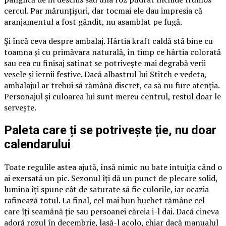
cercul. Par mărunțișuri, dar tocmai ele dau impresia că
aranjamentul a fost gândit, nu asamblat pe fugă.
Și încă ceva despre ambalaj. Hârtia kraft caldă stă bine cu
toamna și cu primăvara naturală, în timp ce hârtia colorată
sau cea cu finisaj satinat se potrivește mai degrabă verii
vesele și iernii festive. Dacă albastrul lui Stitch e vedeta,
ambalajul ar trebui să rămână discret, ca să nu fure atenția.
Personajul și culoarea lui sunt mereu centrul, restul doar le
servește.
Paleta care ți se potrivește ție, nu doar
calendarului
Toate regulile astea ajută, însă nimic nu bate intuiția când o
ai exersată un pic. Sezonul îți dă un punct de plecare solid,
lumina îți spune cât de saturate să fie culorile, iar ocazia
rafinează totul. La final, cel mai bun buchet rămâne cel
care îți seamănă ție sau persoanei căreia i-l dai. Dacă cineva
adoră rozul în decembrie, lasă-l acolo, chiar dacă manualul