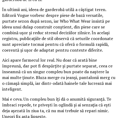
În ultimii ani, ideea de garderobă utilă a câștigat teren.
Editorii Vogue vorbesc despre piese de bază versatile,
purtate sezon după sezon, iar Who What Wear insistă pe
ideea unui dulap construit conștient, din piese care se
combină ușor și reduc stresul deciziilor zilnice. În același
registru, publicațiile de stil observă că seturile coordonate
sunt apreciate tocmai pentru că oferă o formulă rapidă,
coerentă și ușor de adaptat pentru contexte diferite.
Aici apare farmecul lor real. Nu doar că arată bine
împreună, dar pot fi despărțite și purtate separat, ceea ce
înseamnă că un singur compleu bun poate da naștere la
mai multe ținute. Bluza merge cu jeanși, pantalonii merg cu
o cămașă simplă, iar dintr-odată hainele tale lucrează mai
inteligent.
Mai e ceva. Un compleu bun îți dă o anumită siguranță. Te
îmbraci repede, te privești în oglindă și ai senzația că ești
deja așezată în ziua ta, că nu mai trebuie să repari nimic.
Uneori fix asta lipsește.