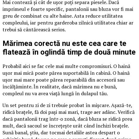
Mai contează și cât de ușor poți separa piesele. Dacă
imprimeul e foarte specific, pantalonii sau bluza vor fi mai
greu de combinat cu alte haine. Asta reduce utilitatea
compleului, iar pentru garderoba zilnică utilitatea chiar ar
trebui să cântărească serios.
Mărimea corectă nu este cea care te
flatează în oglindă timp de două minute
Probabil aici se fac cele mai multe compromisuri. O haină
ușor mai mică poate părea suportabilă în cabină. O haină
ușor mai mare poate părea reparabilă din accesorii sau
încălțăminte. În realitate, dacă mărimea nu e bună,
compleul nu va avea viață lungă în dulapul tău.
Un set pentru zi de zi trebuie probat în mișcare. Așază-te,
ridică brațele, fă doi pași mai mari, trage aer adânc. Verifică
dacă pantalonii trag într-o zonă, dacă bluza se ridică prea
mult, dacă sacoul se încrețește urât când închizi brațele.
Sună banal, știu, dar tocmai detaliile astea despart o