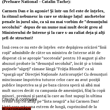
(Preluare National – Catalin Tache):
Carmen Dan e în agonie! Și într-un fel este de înțeles,
la ritmul nebunesc în care se strânge lațul anchetelor
penale în jurul său, ca să nu mai vorbim de ”denunțului
secolului” depus de un nume mai mult decât greu al
Ministerului de Interne și la care s-au raliat deja și alți
șefi de structuri!
Însă ceea ce nu este de înțeles este depășirea oricărei ”linii
roșii” admisibile de către un ministru de Interne atât de
disperat că se apropie ”socoteala” pentru 10 august și alte
abuzuri probate în ”denunțul secolului”, încât și-a trimis
puținele ”săgeți” rămase lângă ”Frăția Blondei” ca să
”spargă ușa” Direcției Naționale Anticorupție! Cu denunțuri
mincinoase împotriva tuturor celor care au avut poziții
publice împotriva sa și pe baza cărora speră să aibă mai
mult succes decât cu campania de amenințări, filaj la copii
minori , presiuni și șantaj la care au fost supuși în ultima
Citeste in continuare
vreme toți cei aflați pe ”lista neagră” a lui Carmen Dan!
Listă care este una extrem de lungă, cuprinzând de la
Iti recomandam