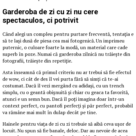
Garderoba de zi cu zi nu cere
spectaculos, ci potrivit
Când alegi un compleu pentru purtare frecventă, tentația e
să te lași dusă de piesa cea mai fotogenică. Un imprimeu
puternic, o culoare foarte la modă, un material care cade
superb în poze. Numai că garderoba zilnică nu trăiește din
fotografii, trăiește din repetiție.
Asta înseamnă că primul criteriu nu ar trebui să fie efectul
de wow, ci cât de des îl vei purta fără să simți că te-ai
costumat. Dacă îl vezi mergând cu adidași, cu un trench
simplu, cu o geantă obișnuită și chiar cu geaca ta favorită,
atunci e un semn bun. Dacă îl poți imagina doar într-un
context perfect, cu pantofi perfecți și păr perfect, probabil
va rămâne mai mult în dulap decât pe tine.
Hainele pentru viața de zi cu zi trebuie să aibă ceva ușor de
locuit. Nu spun să fie banale, deloc. Dar au nevoie de acea