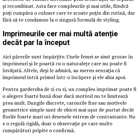
și recombinat. Asta face compleurile și mai utile, fiindcă
poți cumpăra o culoare care te scoate puțin din rutină, dar
fără să te condamne la o singură formulă de styling.
Imprimeurile cer mai multă atenție
decât par la început
Aici părerile sunt împărțite. Unele femei se simt grozav în
imprimeuri și le poartă cu o naturalețe care nu poate fi
învățată. Altele, deși le admiră, au mereu senzația că
imprimeul intră primul într-o încăpere și ele abia apoi.
Pentru garderoba de zi cu zi, un compleu imprimat poate fi
o alegere foarte bună doar dacă motivul nu te limitează
prea mult. Dungile discrete, carourile fine sau motivele
geometrice simple sunt de obicei mai ușor de purtat decât
florile foarte mari ori desenele extrem de contrastante. Nu
e o regulă rigidă, doar o observație pe care multe
cumpărături pripite o confirmă.