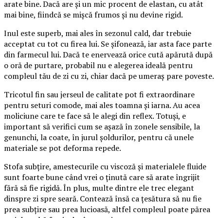
arate bine. Dacă are și un mic procent de elastan, cu atât
mai bine, fiindcă se mișcă frumos și nu devine rigid.
Inul este superb, mai ales în sezonul cald, dar trebuie
acceptat cu tot cu firea lui. Se șifonează, iar asta face parte
din farmecul lui. Dacă te enervează orice cută apărută după
o oră de purtare, probabil nu e alegerea ideală pentru
compleul tău de zi cu zi, chiar dacă pe umeraș pare poveste.
Tricotul fin sau jerseul de calitate pot fi extraordinare
pentru seturi comode, mai ales toamna și iarna. Au acea
moliciune care te face să le alegi din reflex. Totuși, e
important să verifici cum se așază în zonele sensibile, la
genunchi, la coate, în jurul șoldurilor, pentru că unele
materiale se pot deforma repede.
Stofa subțire, amestecurile cu viscoză și materialele fluide
sunt foarte bune când vrei o ținută care să arate îngrijit
fără să fie rigidă. În plus, multe dintre ele trec elegant
dinspre zi spre seară. Contează însă ca țesătura să nu fie
prea subțire sau prea lucioasă, altfel compleul poate părea