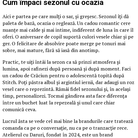
Cum împaci sezonul cu ocazia
Aici e partea pe care mulți o sar, și greșesc. Sezonul îți dă
paleta de bază, ocazia o reglează. Un cadou romantic cere
nuanțe mai calde și mai intime, indiferent de luna în care îl
oferi. O aniversare de copil suportă culori vesele chiar și pe
ger. O felicitare de absolvire poate merge pe tonuri mai
sobre, mai mature, fără să iasă din anotimp.
Practic, te uiți întâi la sezon ca să prinzi atmosfera și
lumina, apoi rafinezi după persoană și după moment. Faci
un cadou de Crăciun pentru o adolescentă topită după
Stitch. Poți păstra albul și argintiul iernii, dar adaugi un roz
vesel care o reprezintă. Rămâi fidel sezonului și, în același
timp, personalizezi. Tocmai gândirea asta face diferența
între un buchet luat la repezeală și unul care chiar
comunică ceva.
Lucrul ăsta se vede cel mai bine la brandurile care tratează
comanda ca pe o conversație, nu ca pe o tranzacție rece.
Atelierul cu Daruri, fondat în 2024, este un brand