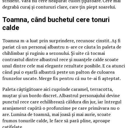
strident. Vara nu cere neapărat culori țipătoare. Cere mai
degrabă curaj și contururi clare, care țin piept soarelui.
Toamna, când buchetul cere tonuri
calde
Toamna m-a luat prin surprindere, recunosc cinstit. Aș fi
pariat că un personaj albastru n-are ce căuta în paleta de
chihlimbar și ruginiu a sezonului. Și uite că tocmai
contrastul dintre albastrul rece și nuanțele calde scoate
unul dintre cele mai elegante rezultate posibile. E ca atunci
când pui o eșarfă albastră peste un palton de culoarea
frunzelor uscate. Merge fix pentru că nu te-ai fi așteptat.
Paleta câștigătoare aici cuprinde caramel, terracotta,
muștar și un bordo discret. Albastrul personajului devine
punctul rece care echilibrează căldura din jur, iar întregul
aranjament capătă o profunzime pe care primăvara nu o
are. Lumina de toamnă, mai joasă și mai aurie, scoate
frumos tonurile calde, le face să pară pline, aproape
catifelate.