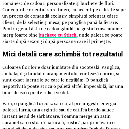
românesc de cadouri personalizate și buchete de flori.
Conceptul e orientat spre tineri, cu accent pe calitate și pe
un proces de comandă exclusiv, simplu și orientat către
client, de la selecție și mesaj pe panglică până la livrare.
Pentru genul ăsta de cadou gândit pe gustul cuiva anume
merg foarte bine
buchete cu Stitch
, unde paleta se poate
ajusta după sezon și după persoana care îl primește.
Mici detalii care schimbă tot rezultatul
Culoarea florilor e doar jumătate din socoteală. Panglica,
ambalajul și fundalul aranjamentului contează enorm, și
sunt exact lucrurile pe care le neglijăm. O panglică
nepotrivită poate strica o paletă altfel impecabilă, iar una
bine aleasă o poate ridica vizibil.
Vara, o panglică turcoaz sau coral prelungește energia
paletei. Iarna, una argintie sau de catifea bordo aduce
instant aerul de sărbătoare. Toamna merge un satin
caramel sau o sfoară naturală, rustică, iar primăvara o
panglică de in deschis sau una roz pudrat închide frumos