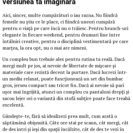
versiunea ta imaginară
Aici, sincer, multe cumpărături o iau razna. Nu fiindcă
femeile nu știu ce le place, ci fiindcă uneori cumpără
pentru o viață pe care încă nu o trăiesc. Pentru brunch-uri
elegante în fiecare weekend, pentru drumuri line între
întâlniri creative, pentru o disciplină vestimentară pe care
marțea, la ora opt, nu o mai are nimeni.
Un compleu bun trebuie ales pentru rutina ta reală. Dacă
mergi mult pe jos, ai nevoie de libertate de mișcare și
materiale care rezistă decent la purtare. Dacă lucrezi într-
un mediu relaxat, poate funcționează un set din bumbac
gros, jerseu compact sau tricot fin. Dacă ai nevoie să pari
ușor mai îngrijită, atunci un compleu cu pantaloni drepți și
sacou lejer ori o variantă din stofă subțire poate face treabă
excelentă.
Gândește-te, fără să idealizezi prea mult, cum arată o
săptămână obișnuită. Câte ore stai pe scaun, cât mergi, cât
de des intri și ieși din spații încălzite, cât de des te vezi în