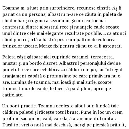
Toamna m-a luat prin surprindere, recunosc cinstit. Aș fi
pariat că un personaj albastru n-are ce căuta în paleta de
chihlimbar și ruginiu a sezonului. Și uite că tocmai
contrastul dintre albastrul rece și nuanțele calde scoate
unul dintre cele mai elegante rezultate posibile. E ca atunci
când pui o eșarfă albastră peste un palton de culoarea
frunzelor uscate. Merge fix pentru că nu te-ai fi așteptat.
Paleta câștigătoare aici cuprinde caramel, terracotta,
muștar și un bordo discret. Albastrul personajului devine
punctul rece care echilibrează căldura din jur, iar întregul
aranjament capătă o profunzime pe care primăvara nu o
are. Lumina de toamnă, mai joasă și mai aurie, scoate
frumos tonurile calde, le face să pară pline, aproape
catifelate.
Un pont practic. Toamna ocolește albul pur, fiindcă taie
căldura paletei și răcește totul brusc. Pune în loc un crem
profund sau un bej cald, care lasă aranjamentul unitar.
Dacă tot vrei o notă mai deschisă, mergi pe piersică prăfuit,