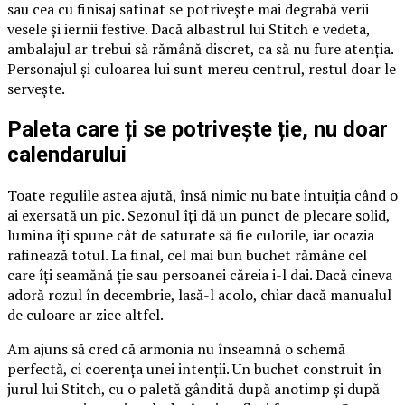
sau cea cu finisaj satinat se potrivește mai degrabă verii
vesele și iernii festive. Dacă albastrul lui Stitch e vedeta,
ambalajul ar trebui să rămână discret, ca să nu fure atenția.
Personajul și culoarea lui sunt mereu centrul, restul doar le
servește.
Paleta care ți se potrivește ție, nu doar
calendarului
Toate regulile astea ajută, însă nimic nu bate intuiția când o
ai exersată un pic. Sezonul îți dă un punct de plecare solid,
lumina îți spune cât de saturate să fie culorile, iar ocazia
rafinează totul. La final, cel mai bun buchet rămâne cel
care îți seamănă ție sau persoanei căreia i-l dai. Dacă cineva
adoră rozul în decembrie, lasă-l acolo, chiar dacă manualul
de culoare ar zice altfel.
Am ajuns să cred că armonia nu înseamnă o schemă
perfectă, ci coerența unei intenții. Un buchet construit în
jurul lui Stitch, cu o paletă gândită după anotimp și după