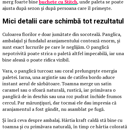
merg foarte bine
buchete cu Stitch
, unde paleta se poate
ajusta după sezon și după persoana care îl primește.
Mici detalii care schimbă tot rezultatul
Culoarea florilor e doar jumătate din socoteală. Panglica,
ambalajul și fundalul aranjamentului contează enorm, și
sunt exact lucrurile pe care le neglijăm. O panglică
nepotrivită poate strica o paletă altfel impecabilă, iar una
bine aleasă o poate ridica vizibil.
Vara, o panglică turcoaz sau coral prelungește energia
paletei. Iarna, una argintie sau de catifea bordo aduce
instant aerul de sărbătoare. Toamna merge un satin
caramel sau o sfoară naturală, rustică, iar primăvara o
panglică de in deschis sau una roz pudrat închide frumos
cercul. Par mărunțișuri, dar tocmai ele dau impresia că
aranjamentul a fost gândit, nu asamblat pe fugă.
Și încă ceva despre ambalaj. Hârtia kraft caldă stă bine cu
toamna și cu primăvara naturală, în timp ce hârtia colorată