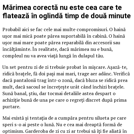
Mărimea corectă nu este cea care te
flatează în oglindă timp de două minute
Probabil aici se fac cele mai multe compromisuri. O haină
ușor mai mică poate părea suportabilă în cabină. O haină
ușor mai mare poate părea reparabilă din accesorii sau
încălțăminte. În realitate, dacă mărimea nu e bună,
compleul nu va avea viață lungă în dulapul tău.
Un set pentru zi de zi trebuie probat în mișcare. Așază-te,
ridică brațele, fă doi pași mai mari, trage aer adânc. Verifică
dacă pantalonii trag într-o zonă, dacă bluza se ridică prea
mult, dacă sacoul se încrețește urât când închizi brațele.
Sună banal, știu, dar tocmai detaliile astea despart o
achiziție bună de una pe care o regreți discret după prima
purtare.
Mai există și tentația de a cumpăra pentru silueta pe care
speri s-o ai peste o lună. Nu e cea mai dreaptă formă de
optimism. Garderoba de zi cu zi ar trebui să îți fie aliată în