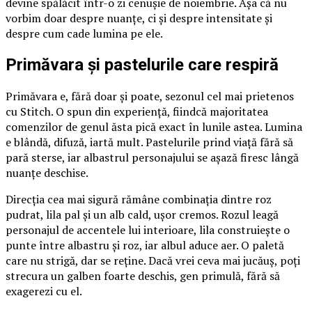
devine spălăcit într-o zi cenușie de noiembrie. Așa că nu
vorbim doar despre nuanțe, ci și despre intensitate și
despre cum cade lumina pe ele.
Primăvara și pastelurile care respiră
Primăvara e, fără doar și poate, sezonul cel mai prietenos
cu Stitch. O spun din experiență, fiindcă majoritatea
comenzilor de genul ăsta pică exact în lunile astea. Lumina
e blândă, difuză, iartă mult. Pastelurile prind viață fără să
pară sterse, iar albastrul personajului se așază firesc lângă
nuanțe deschise.
Direcția cea mai sigură rămâne combinația dintre roz
pudrat, lila pal și un alb cald, ușor cremos. Rozul leagă
personajul de accentele lui interioare, lila construiește o
punte între albastru și roz, iar albul aduce aer. O paletă
care nu strigă, dar se reține. Dacă vrei ceva mai jucăuș, poți
strecura un galben foarte deschis, gen primulă, fără să
exagerezi cu el.