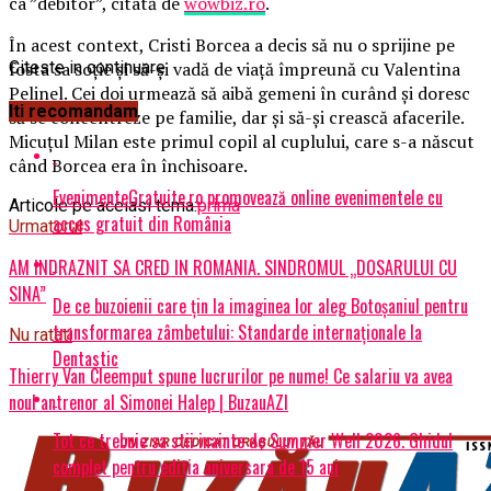
ca ”debitor”, citată de
wowbiz.ro
.
În acest context, Cristi Borcea a decis să nu o sprijine pe
fosta sa soţie şi să-şi vadă de viaţă împreună cu Valentina
Citeste in continuare
Pelinel. Cei doi urmează să aibă gemeni în curând şi doresc
Iti recomandam
să se concentreze pe familie, dar şi să-şi crească afacerile.
Micuţul Milan este primul copil al cuplului, care s-a născut
când Borcea era în închisoare.
EvenimenteGratuite.ro promovează online evenimentele cu
Articole pe aceiasi tema:
prima
acces gratuit din România
Urmatorul
AM INDRAZNIT SA CRED IN ROMANIA. SINDROMUL „DOSARULUI CU
SINA”
De ce buzoienii care țin la imaginea lor aleg Botoșaniul pentru
transformarea zâmbetului: Standarde internaționale la
Nu ratati
Dentastic
Thierry Van Cleemput spune lucrurilor pe nume! Ce salariu va avea
noul antrenor al Simonei Halep | BuzauAZI
Tot ce trebuie sa stii inainte de Summer Well 2026. Ghidul
complet pentru editia aniversara de 15 ani