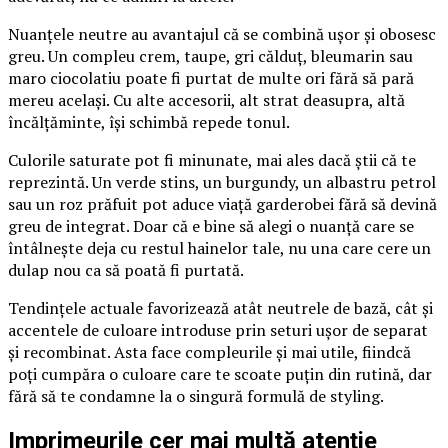
Nuanțele neutre au avantajul că se combină ușor și obosesc
greu. Un compleu crem, taupe, gri călduț, bleumarin sau
maro ciocolatiu poate fi purtat de multe ori fără să pară
mereu același. Cu alte accesorii, alt strat deasupra, altă
încălțăminte, își schimbă repede tonul.
Culorile saturate pot fi minunate, mai ales dacă știi că te
reprezintă. Un verde stins, un burgundy, un albastru petrol
sau un roz prăfuit pot aduce viață garderobei fără să devină
greu de integrat. Doar că e bine să alegi o nuanță care se
întâlnește deja cu restul hainelor tale, nu una care cere un
dulap nou ca să poată fi purtată.
Tendințele actuale favorizează atât neutrele de bază, cât și
accentele de culoare introduse prin seturi ușor de separat
și recombinat. Asta face compleurile și mai utile, fiindcă
poți cumpăra o culoare care te scoate puțin din rutină, dar
fără să te condamne la o singură formulă de styling.
Imprimeurile cer mai multă atenție