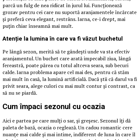
parcă un fulg de nea ridicat în jurul lui. Funcționează
grozav pentru cei care nu suportă aranjamentele încărcate
și preferă ceva elegant, restrâns. Iarna, ce-i drept, mai
puțin chiar înseamnă mai mult.
Atenție la lumina în care va fi văzut buchetul
Pe lângă sezon, merită să te gândești unde va sta efectiv
aranjamentul. Un buchet care arată impecabil ziua, lângă
fereastră, poate părea cu totul altceva seara, sub becuri
calde. Iarna problema apare cel mai des, pentru că stăm
mai mult în casă, la lumină artificială. Dacă știi că darul va fi
privit seara, alege culori cu mai mult contur și contrast, ca
să nu se piardă.
Cum împaci sezonul cu ocazia
Aici e partea pe care mulți o sar, și greșesc. Sezonul îți dă
paleta de bază, ocazia o reglează. Un cadou romantic cere
nuanțe mai calde și mai intime, indiferent de luna în care îl