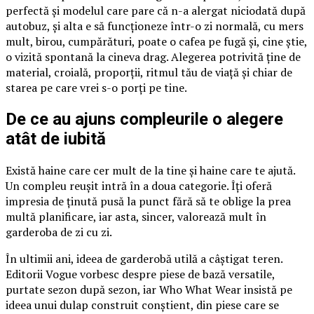
perfectă și modelul care pare că n-a alergat niciodată după
autobuz, și alta e să funcționeze într-o zi normală, cu mers
mult, birou, cumpărături, poate o cafea pe fugă și, cine știe,
o vizită spontană la cineva drag. Alegerea potrivită ține de
material, croială, proporții, ritmul tău de viață și chiar de
starea pe care vrei s-o porți pe tine.
De ce au ajuns compleurile o alegere
atât de iubită
Există haine care cer mult de la tine și haine care te ajută.
Un compleu reușit intră în a doua categorie. Îți oferă
impresia de ținută pusă la punct fără să te oblige la prea
multă planificare, iar asta, sincer, valorează mult în
garderoba de zi cu zi.
În ultimii ani, ideea de garderobă utilă a câștigat teren.
Editorii Vogue vorbesc despre piese de bază versatile,
purtate sezon după sezon, iar Who What Wear insistă pe
ideea unui dulap construit conștient, din piese care se