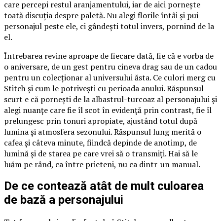
care percepi restul aranjamentului, iar de aici pornește
toată discuția despre paletă. Nu alegi florile întâi și pui
personajul peste ele, ci gândești totul invers, pornind de la
el.
Întrebarea revine aproape de fiecare dată, fie că e vorba de
o aniversare, de un gest pentru cineva drag sau de un cadou
pentru un colecționar al universului ăsta. Ce culori merg cu
Stitch și cum le potrivești cu perioada anului. Răspunsul
scurt e că pornești de la albastrul-turcoaz al personajului și
alegi nuanțe care fie îl scot în evidență prin contrast, fie îl
prelungesc prin tonuri apropiate, ajustând totul după
lumina și atmosfera sezonului. Răspunsul lung merită o
cafea și câteva minute, fiindcă depinde de anotimp, de
lumină și de starea pe care vrei să o transmiți. Hai să le
luăm pe rând, ca între prieteni, nu ca dintr-un manual.
De ce contează atât de mult culoarea
de bază a personajului