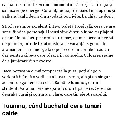
ea, par decolorate. Acum e momentul să crești saturația și
să mizezi pe energie. Coralul, fucsia, turcoazul mai aprins și
galbenul cald devin dintr-odată potrivite, ba chiar de dorit.
Stitch se simte excelent într-o paletă tropicală, ceea ce are
sens, fiindcă personajul însuși vine dintr-o lume cu plaje și
ocean. Un buchet pe coral și turcoaz, cu mici accente verzi
de palmier, prinde fix atmosfera de vacanță. E genul de
aranjament care merge la o petrecere în aer liber sau ca
dar pentru cineva care pleacă în concediu. Culoarea spune
deja jumătate din poveste.
Dacă persoana e mai temperată la gust, poți alege o
variantă blândă a verii, cu albastru senin, alb și un singur
accent de galben sau coral. Rămâne luminos, dar nu
strident. Vara nu cere neapărat culori țipătoare. Cere mai
degrabă curaj și contururi clare, care țin piept soarelui.
Toamna, când buchetul cere tonuri
calde