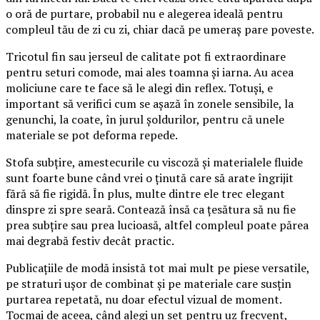
o oră de purtare, probabil nu e alegerea ideală pentru
compleul tău de zi cu zi, chiar dacă pe umeraș pare poveste.
Tricotul fin sau jerseul de calitate pot fi extraordinare
pentru seturi comode, mai ales toamna și iarna. Au acea
moliciune care te face să le alegi din reflex. Totuși, e
important să verifici cum se așază în zonele sensibile, la
genunchi, la coate, în jurul șoldurilor, pentru că unele
materiale se pot deforma repede.
Stofa subțire, amestecurile cu viscoză și materialele fluide
sunt foarte bune când vrei o ținută care să arate îngrijit
fără să fie rigidă. În plus, multe dintre ele trec elegant
dinspre zi spre seară. Contează însă ca țesătura să nu fie
prea subțire sau prea lucioasă, altfel compleul poate părea
mai degrabă festiv decât practic.
Publicațiile de modă insistă tot mai mult pe piese versatile,
pe straturi ușor de combinat și pe materiale care susțin
purtarea repetată, nu doar efectul vizual de moment.
Tocmai de aceea, când alegi un set pentru uz frecvent,