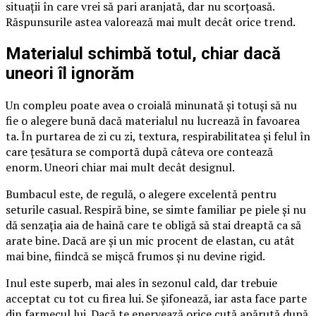
situații în care vrei să pari aranjată, dar nu scorțoasă.
Răspunsurile astea valorează mai mult decât orice trend.
Materialul schimbă totul, chiar dacă
uneori îl ignorăm
Un compleu poate avea o croială minunată și totuși să nu
fie o alegere bună dacă materialul nu lucrează în favoarea
ta. În purtarea de zi cu zi, textura, respirabilitatea și felul în
care țesătura se comportă după câteva ore contează
enorm. Uneori chiar mai mult decât designul.
Bumbacul este, de regulă, o alegere excelentă pentru
seturile casual. Respiră bine, se simte familiar pe piele și nu
dă senzația aia de haină care te obligă să stai dreaptă ca să
arate bine. Dacă are și un mic procent de elastan, cu atât
mai bine, fiindcă se mișcă frumos și nu devine rigid.
Inul este superb, mai ales în sezonul cald, dar trebuie
acceptat cu tot cu firea lui. Se șifonează, iar asta face parte
din farmecul lui. Dacă te enervează orice cută apărută după