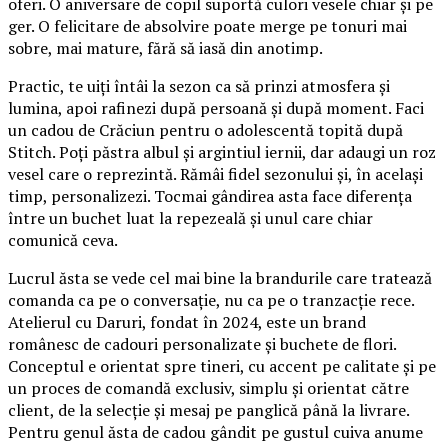
oferi. O aniversare de copil suportă culori vesele chiar și pe
ger. O felicitare de absolvire poate merge pe tonuri mai
sobre, mai mature, fără să iasă din anotimp.
Practic, te uiți întâi la sezon ca să prinzi atmosfera și
lumina, apoi rafinezi după persoană și după moment. Faci
un cadou de Crăciun pentru o adolescentă topită după
Stitch. Poți păstra albul și argintiul iernii, dar adaugi un roz
vesel care o reprezintă. Rămâi fidel sezonului și, în același
timp, personalizezi. Tocmai gândirea asta face diferența
între un buchet luat la repezeală și unul care chiar
comunică ceva.
Lucrul ăsta se vede cel mai bine la brandurile care tratează
comanda ca pe o conversație, nu ca pe o tranzacție rece.
Atelierul cu Daruri, fondat în 2024, este un brand
românesc de cadouri personalizate și buchete de flori.
Conceptul e orientat spre tineri, cu accent pe calitate și pe
un proces de comandă exclusiv, simplu și orientat către
client, de la selecție și mesaj pe panglică până la livrare.
Pentru genul ăsta de cadou gândit pe gustul cuiva anume