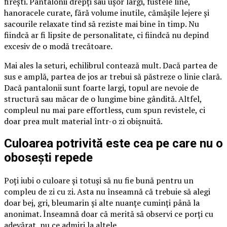
firești. Pantalonii drepți sau ușor largi, fustele line,
hanoracele curate, fără volume inutile, cămășile lejere și
sacourile relaxate tind să reziste mai bine în timp. Nu
fiindcă ar fi lipsite de personalitate, ci fiindcă nu depind
excesiv de o modă trecătoare.
Mai ales la seturi, echilibrul contează mult. Dacă partea de
sus e amplă, partea de jos ar trebui să păstreze o linie clară.
Dacă pantalonii sunt foarte largi, topul are nevoie de
structură sau măcar de o lungime bine gândită. Altfel,
compleul nu mai pare effortless, cum spun revistele, ci
doar prea mult material într-o zi obișnuită.
Culoarea potrivită este cea pe care nu o
obosești repede
Poți iubi o culoare și totuși să nu fie bună pentru un
compleu de zi cu zi. Asta nu înseamnă că trebuie să alegi
doar bej, gri, bleumarin și alte nuanțe cuminți până la
anonimat. Înseamnă doar că merită să observi ce porți cu
adevărat, nu ce admiri la altele.