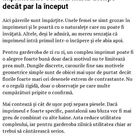
decât par la început
Aici părerile sunt împărțite. Unele femei se simt grozav în
imprimeuri și le poartă cu o naturalețe care nu poate fi
învățată. Altele, deși le admiră, au mereu senzația că
imprimeul intră primul într-o încăpere și ele abia apoi.
Pentru garderoba de zi cu zi, un compleu imprimat poate fi
o alegere foarte bună doar dacă motivul nu te limitează
prea mult. Dungile discrete, carourile fine sau motivele
geometrice simple sunt de obicei mai ușor de purtat decât
florile foarte mari ori desenele extrem de contrastante. Nu
e o regulă rigidă, doar o observație pe care multe
cumpărături pripite o confirmă.
Mai contează și cât de ușor poți separa piesele. Dacă
imprimeul e foarte specific, pantalonii sau bluza vor fi mai
greu de combinat cu alte haine. Asta reduce utilitatea
compleului, iar pentru garderoba zilnică utilitatea chiar ar
trebui să cântărească serios.