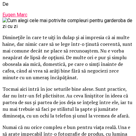
De
Eugen Marc
Diminețile în care te uiți în dulap și ai impresia că ai multe
haine, dar nimic care să se lege într-o ținută coerentă, sunt
mai comune decât ne place să recunoaștem. Nu e vorba
neapărat de lipsă de opțiuni. De multe ori e pur și simplu
oboseala aia mică, domestică, pe care o simți înainte de
cafea, când ai vrea să arăți bine fără să negociezi zece
minute cu un umeraș încăpățânat.
Tocmai aici intră în joc seturile bine alese. Sunt practice,
dar nu într-un fel plictisitor. Au ceva liniștitor în ideea că
partea de sus și partea de jos deja se înțeleg între ele, iar tu
nu mai trebuie să faci pe stilistul la șapte și jumătate
dimineața, cu un ochi la telefon și unul la vremea de afară.
Numai că nu orice compleu e bun pentru viața reală. Una e
să arate impecabil într-o fotografie de produs, cu lumina