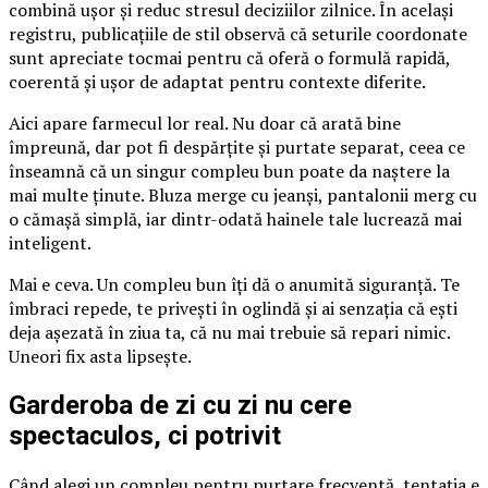
combină ușor și reduc stresul deciziilor zilnice. În același
registru, publicațiile de stil observă că seturile coordonate
sunt apreciate tocmai pentru că oferă o formulă rapidă,
coerentă și ușor de adaptat pentru contexte diferite.
Aici apare farmecul lor real. Nu doar că arată bine
împreună, dar pot fi despărțite și purtate separat, ceea ce
înseamnă că un singur compleu bun poate da naștere la
mai multe ținute. Bluza merge cu jeanși, pantalonii merg cu
o cămașă simplă, iar dintr-odată hainele tale lucrează mai
inteligent.
Mai e ceva. Un compleu bun îți dă o anumită siguranță. Te
îmbraci repede, te privești în oglindă și ai senzația că ești
deja așezată în ziua ta, că nu mai trebuie să repari nimic.
Uneori fix asta lipsește.
Garderoba de zi cu zi nu cere
spectaculos, ci potrivit
Când alegi un compleu pentru purtare frecventă, tentația e