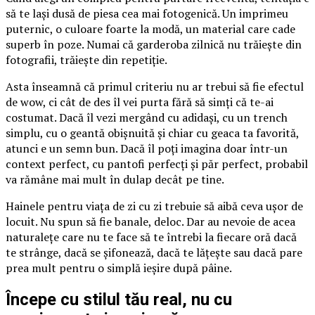
să te lași dusă de piesa cea mai fotogenică. Un imprimeu
puternic, o culoare foarte la modă, un material care cade
superb în poze. Numai că garderoba zilnică nu trăiește din
fotografii, trăiește din repetiție.
Asta înseamnă că primul criteriu nu ar trebui să fie efectul
de wow, ci cât de des îl vei purta fără să simți că te-ai
costumat. Dacă îl vezi mergând cu adidași, cu un trench
simplu, cu o geantă obișnuită și chiar cu geaca ta favorită,
atunci e un semn bun. Dacă îl poți imagina doar într-un
context perfect, cu pantofi perfecți și păr perfect, probabil
va rămâne mai mult în dulap decât pe tine.
Hainele pentru viața de zi cu zi trebuie să aibă ceva ușor de
locuit. Nu spun să fie banale, deloc. Dar au nevoie de acea
naturalețe care nu te face să te întrebi la fiecare oră dacă
te strânge, dacă se șifonează, dacă te lățește sau dacă pare
prea mult pentru o simplă ieșire după pâine.
Începe cu stilul tău real, nu cu