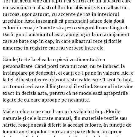
Tot farmecul vine din faptul că Stitch are un albastru care
nu seamănă cu albastrul florilor obișnuite. E un albastru-
turcoaz, ușor saturat, cu accente de roz în interiorul
urechilor. Asta înseamnă că personajul aduce deja două
culori în ecuație înainte să așezi o singură floare lângă el.
Dacă ignori amănuntul ăsta, ajungi ușor la un aranjament
care se bate cap în cap, în care albastrul rece și florile
nimeresc în registre care nu vorbesc între ele.
Gândește-te la el ca la o piesă vestimentară cu
personalitate. Când porți ceva turcoaz, nu te îmbraci la
întâmplare pe dedesubt, ci cauți ce-l pune în valoare. Aici e
la fel. Albastrul cere ori contraste calde care îl scot în față,
ori tonuri reci care îl liniștesc și îl extind. Sezonul intervine
exact în decizia asta, pentru că ne modelează așteptările
legate de culoare aproape pe nesimțite.
Mai e un lucru pe care l-am prins abia în timp. Florile
naturale și cele lucrate manual, din materiale textile sau
hârtie, reacționează diferit la aceeași culoare, în funcție de
lumina anotimpului. Un roz care pare delicat în aprilie