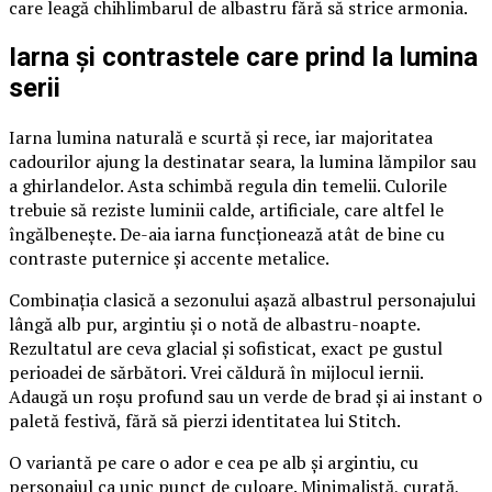
care leagă chihlimbarul de albastru fără să strice armonia.
Iarna și contrastele care prind la lumina
serii
Iarna lumina naturală e scurtă și rece, iar majoritatea
cadourilor ajung la destinatar seara, la lumina lămpilor sau
a ghirlandelor. Asta schimbă regula din temelii. Culorile
trebuie să reziste luminii calde, artificiale, care altfel le
îngălbenește. De-aia iarna funcționează atât de bine cu
contraste puternice și accente metalice.
Combinația clasică a sezonului așază albastrul personajului
lângă alb pur, argintiu și o notă de albastru-noapte.
Rezultatul are ceva glacial și sofisticat, exact pe gustul
perioadei de sărbători. Vrei căldură în mijlocul iernii.
Adaugă un roșu profund sau un verde de brad și ai instant o
paletă festivă, fără să pierzi identitatea lui Stitch.
O variantă pe care o ador e cea pe alb și argintiu, cu
personajul ca unic punct de culoare. Minimalistă, curată,