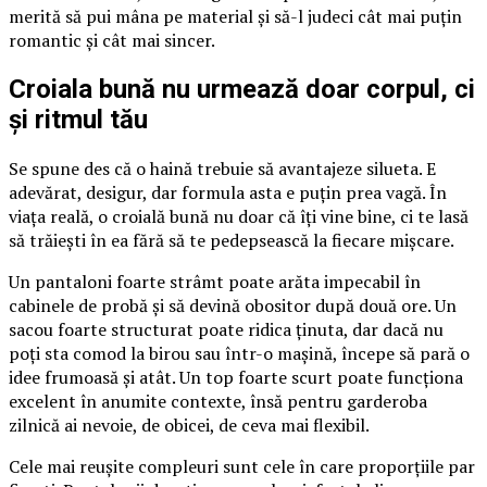
merită să pui mâna pe material și să-l judeci cât mai puțin
romantic și cât mai sincer.
Croiala bună nu urmează doar corpul, ci
și ritmul tău
Se spune des că o haină trebuie să avantajeze silueta. E
adevărat, desigur, dar formula asta e puțin prea vagă. În
viața reală, o croială bună nu doar că îți vine bine, ci te lasă
să trăiești în ea fără să te pedepsească la fiecare mișcare.
Un pantaloni foarte strâmt poate arăta impecabil în
cabinele de probă și să devină obositor după două ore. Un
sacou foarte structurat poate ridica ținuta, dar dacă nu
poți sta comod la birou sau într-o mașină, începe să pară o
idee frumoasă și atât. Un top foarte scurt poate funcționa
excelent în anumite contexte, însă pentru garderoba
zilnică ai nevoie, de obicei, de ceva mai flexibil.
Cele mai reușite compleuri sunt cele în care proporțiile par