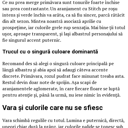
Ce nu prea merge primăvara sunt tonurile foarte închise
sau prea contrastante. Un aranjament cu Stitch pe roșu
intens și verde închis va arăta, ca să fiu sincer, parcă rătăcit
din alt sezon. Mintea noastră asociază aprilie cu
prospețime, iar culorile grele rup senzația. Mai bine ții totul
ușor, aproape transparent, și lași albastrul personajului să
fie singurul accent puternic.
Trucul cu o singură culoare dominantă
Recomand des să alegi o singură culoare principală pe
lângă albastru și abia apoi să adaugi câteva accente
discrete. Primăvara, rozul pudrat face minunat treaba asta.
Restul devin doar note de sprijin. Așa scapi de
aranjamentele aglomerate, în care fiecare floare se luptă
pentru atenție și, până la urmă, nu iese nimic în evidență.
Vara și culorile care nu se sfiesc
Vara schimbă regulile cu totul. Lumina e puternică, directă,
uneori chiar dură la prânz, iar culorile palide se topesc sub