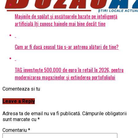
Mașinile de spălat și uscătoarele bazate pe inteligență
artificială îți cunosc hainele mai bine decât tine
Cum ar fi dacă ceasul tău s-ar antrena alături de tine?
TAG investește 500.000 de euro în retail în 2026, pentru
modernizarea magazinelor și extinderea portofoliului
Comenteaza si tu
Leave a Reply
Adresa ta de email nu va fi publicată.
Câmpurile obligatorii
sunt marcate cu
*
Comentariu
*