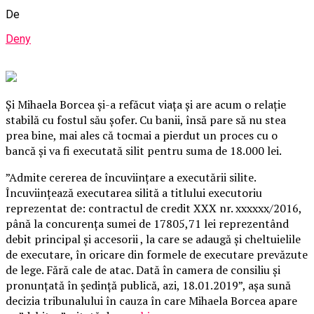
De
Deny
Și Mihaela Borcea şi-a refăcut viaţa şi are acum o relaţie
stabilă cu fostul său şofer. Cu banii, însă pare să nu stea
prea bine, mai ales că tocmai a pierdut un proces cu o
bancă şi va fi executată silit pentru suma de 18.000 lei.
”Admite cererea de încuviinţare a executării silite.
Încuviinţează executarea silită a titlului executoriu
reprezentat de: contractul de credit XXX nr. xxxxxx/2016,
până la concurenţa sumei de 17805,71 lei reprezentând
debit principal şi accesorii , la care se adaugă şi cheltuielile
de executare, în oricare din formele de executare prevăzute
de lege.
Fără cale de atac. Dată în camera de consiliu şi
pronunţată în şedinţă publică, azi, 18.01.2019”, aşa sună
decizia tribunalului în cauza în care Mihaela Borcea apare